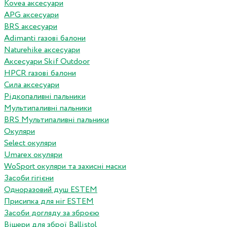
Kovea аксесуари
APG аксесуари
BRS аксесуари
Adimanti газові балони
Naturehike аксесуари
Аксесуари Skif Outdoor
HPCR газові балони
Сила аксесуари
Рідкопаливні пальники
Мультипаливні пальники
BRS Мультипаливні пальники
Окуляри
Select окуляри
Umarex окуляри
WoSport окуляри та захисні маски
Засоби гігієни
Одноразовий душ ESTEM
Присипка для ніг ESTEM
Засоби догляду за зброєю
Вішери для зброї Ballistol