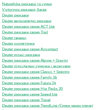
Naturehike рюкзаки та сумки
Victorinox рюкзаки, багаж
Deuter рюкзаки
Deuter велосипедні рюкзаки
Deuter рюкзаки серия ACT lite
Deuter рюкзаки серия Trail
Deuter гаманці
Deuter косметички
Deuter рюкзаки серия Aircontact
Deuter міські рюкзаки
Deuter рюкзаки серия Alpine + Gravity
Deuter підсідельні сумочки і аксесуари
Deuter рюкзаки серия Classic + Spectro
Deuter рюкзаки серия Family 36
Deuter рюкзаки серия Futura 34
Deuter рюкзаки серия Hip Packs 30
Deuter рюкзаки серия Speed lite
Deuter рюкзаки серия Travel
Deuter рюкзаки серия TrendLine (Сумки через плече)