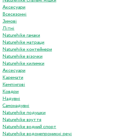
Naturehike спальні мішки
Аксесуари
Всесезонні
Зимові
Літні
Naturehike гамаки
Naturehike матраци
Naturehike контейнери
Naturehike візочки
Naturehike килимки
Аксесуари
Каремати
Кемпінгові
Ковдри
Надувні
Самонадувні
Naturehike подушки
Naturehike взуття
Naturehike водний спорт
Naturehike водонепроникні речі