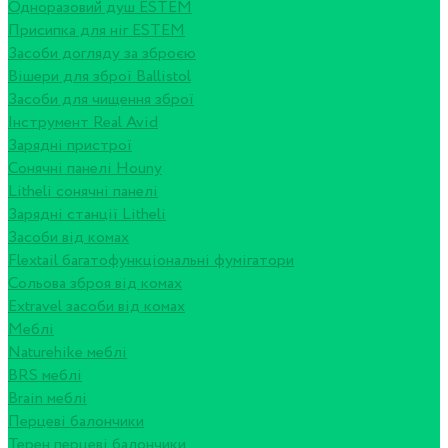
Одноразовий душ ESTEM
Присипка для ніг ESTEM
Засоби догляду за зброєю
Вішери для зброї Ballistol
Засоби для чищення зброї
Інструмент Real Avid
Зарядні пристрої
Сонячні панелі Houny
Litheli сонячні панелі
Зарядні станції Litheli
Засоби від комах
Flextail багатофункціональні фумігатори
Сольова зброя від комах
Extravel засоби від комах
Меблі
Naturehike меблі
BRS меблі
Brain меблі
Перцеві балончики
Терен перцеві балончики