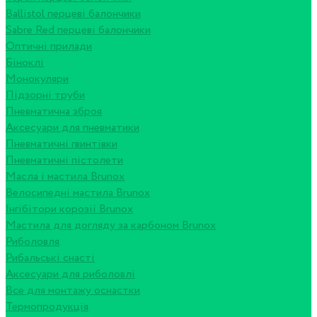
Ballistol перцеві балончики
Sabre Red перцеві балончики
Оптичні прилади
Біноклі
Монокуляри
Підзорні труби
Пневматична зброя
Аксесуари для пневматики
Пневматичні гвинтівки
Пневматичні пістолети
Масла і мастила Brunox
Велосипедні мастила Brunox
Інгібітори корозії Brunox
Мастила для догляду за карбоном Brunox
Риболовля
Рибальські снасті
Аксесуари для риболовлі
Все для монтажу оснастки
Термопродукція