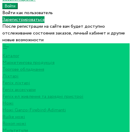
Войти как пользователь
Зарегистрироваться
После регистрации на сайте вам будет доступно
отслеживание состояния заказов, личный кабинет и другие
новые возможности
Каталог
Маркетингова продукція
Торгове обладнання
Ліхтарі
Fenix ліхтарі
Fenix аксесуари
Fenix ел живлення та зарядні пристрої
Ножі
Ножі Ganzo-Firebird-Adimanti
Ruike ножі
Roxon ножi
Мультитули