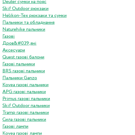
Deuter сумки на пояс
Skif Outdoor рюкзаки
Helikon-Tex рюкзаки та сумки
Пальники та обладнання
Naturehike пальники
Газові
Дров&#039;яні
Аксесуари
Quest газові балони
Газові пальники
BRS газові пальники
Пальники Ganzo
Kovea газові пальники
APG газові пальники
Primus газові пальники
Skif Outdoor пальники
Tramp газові пальники
Сила газові пальники
Газові лампи
Kovea газові лампи