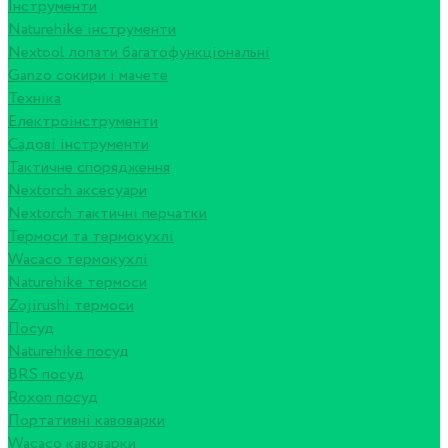
Інструменти
Naturehike інструменти
Nextool лопати багатофункціональні
Ganzo сокири і мачете
Техніка
Електроінструменти
Садові інструменти
Тактичне спорядження
Nextorch аксесуари
Nextorch тактичні перчатки
Термоси та термокухлі
Wacaco термокухлі
Naturehike термоси
Zojirushi термоси
Посуд
Naturehike посуд
BRS посуд
Roxon посуд
Портативні кавоварки
Wacaco кавоварки