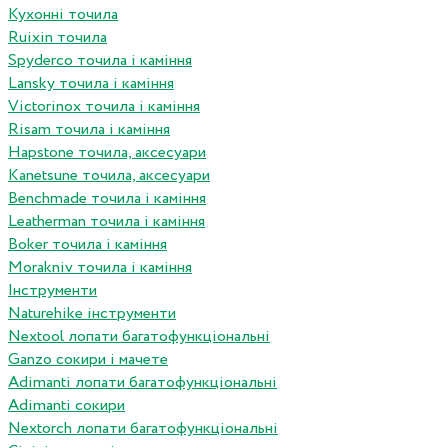
Кухонні точила
Ruixin точила
Spyderco точила і каміння
Lansky точила і каміння
Victorinox точила і каміння
Risam точила і каміння
Hapstone точила, аксесуари
Kanetsune точила, аксесуари
Benchmade точила і каміння
Leatherman точила і каміння
Boker точила і каміння
Morakniv точила і каміння
Інструменти
Naturehike інструменти
Nextool лопати багатофункціональні
Ganzo сокири і мачете
Adimanti лопати багатофункціональні
Adimanti сокири
Nextorch лопати багатофункціональні