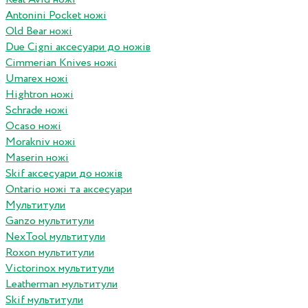
Antonini Pocket ножі
Old Bear ножі
Due Cigni аксесуари до ножів
Cimmerian Knives ножі
Umarex ножі
Hightron ножі
Schrade ножі
Ocaso ножі
Morakniv ножі
Maserin ножі
Skif аксесуари до ножів
Ontario ножі та аксесуари
Мультитули
Ganzo мультитули
NexTool мультитули
Roxon мультитули
Victorinox мультитули
Leatherman мультитули
Skif мультитули