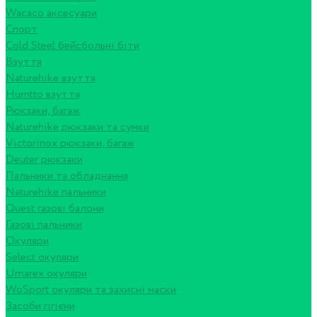
Wacaco аксесуари
Спорт
Cold Steel бейсбольні біти
Взуття
Naturehike взуття
Humtto взуття
Рюкзаки, багаж
Naturehike рюкзаки та сумки
Victorinox рюкзаки, багаж
Deuter рюкзаки
Пальники та обладнання
Naturehike пальники
Quest газові балони
Газові пальники
Окуляри
Select окуляри
Umarex окуляри
WoSport окуляри та захисні маски
Засоби гігієни