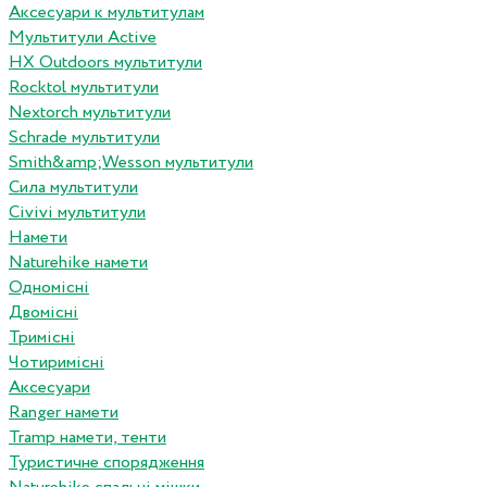
Аксесуари к мультитулам
Мультитули Active
HX Outdoors мультитули
Rocktol мультитули
Nextorch мультитули
Schrade мультитули
Smith&amp;Wesson мультитули
Сила мультитули
Civivi мультитули
Намети
Naturehike намети
Одномісні
Двомісні
Тримісні
Чотиримісні
Аксесуари
Ranger намети
Tramp намети, тенти
Туристичне спорядження