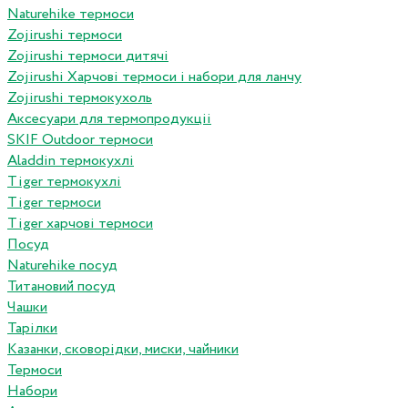
Naturehike термоси
Zojirushi термоси
Zojirushi термоси дитячі
Zojirushi Харчові термоси і набори для ланчу
Zojirushi термокухоль
Аксесуари для термопродукціі
SKIF Outdoor термоси
Aladdin термокухлі
Tiger термокухлі
Tiger термоси
Tiger харчові термоси
Посуд
Naturehike посуд
Титановий посуд
Чашки
Тарілки
Казанки, сковорідки, миски, чайники
Термоси
Набори