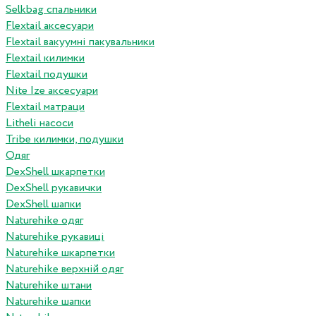
Selkbag спальники
Flextail аксесуари
Flextail вакуумні пакувальники
Flextail килимки
Flextail подушки
Nite Ize аксесуари
Flextail матраци
Litheli насоси
Tribe килимки, подушки
Одяг
DexShell шкарпетки
DexShell рукавички
DexShell шапки
Naturehike одяг
Naturehike рукавиці
Naturehike шкарпетки
Naturehike верхній одяг
Naturehike штани
Naturehike шапки