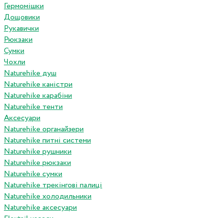
Гермомішки
Дощовики
Рукавички
Рюкзаки
Сумки
Чохли
Naturehike душ
Naturehike каністри
Naturehike карабіни
Naturehike тенти
Аксесуари
Naturehike органайзери
Naturehike питні системи
Naturehike рушники
Naturehike рюкзаки
Naturehike сумки
Naturehike трекінгові палиці
Naturehike холодильники
Naturehike аксесуари