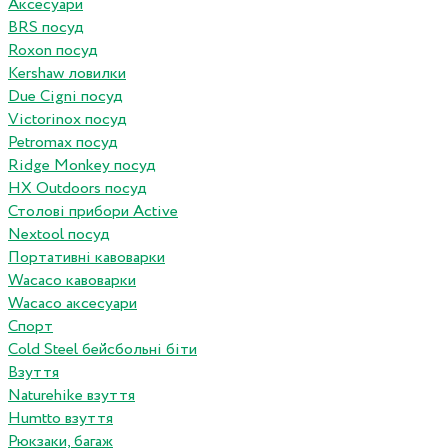
Аксесуари
BRS посуд
Roxon посуд
Kershaw ловилки
Due Cigni посуд
Victorinox посуд
Petromax посуд
Ridge Monkey посуд
HX Outdoors посуд
Столові прибори Active
Nextool посуд
Портативні кавоварки
Wacaco кавоварки
Wacaco аксесуари
Спорт
Cold Steel бейсбольні біти
Взуття
Naturehike взуття
Humtto взуття
Рюкзаки, багаж