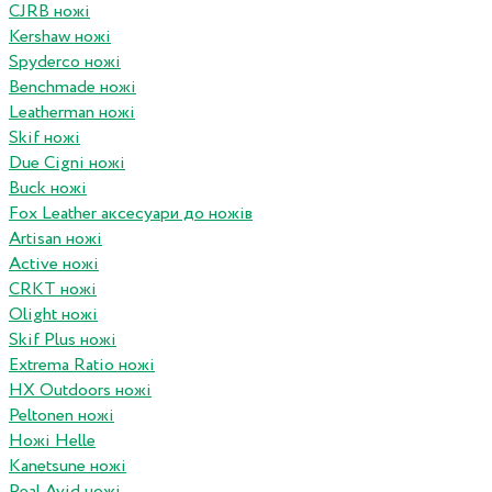
CJRB ножі
Kershaw ножі
Spyderco ножі
Benchmade ножі
Leatherman ножі
Skif ножі
Due Cigni ножі
Buck ножі
Fox Leather аксесуари до ножів
Artisan ножі
Active ножі
CRKT ножі
Olight ножі
Skif Plus ножі
Extrema Ratio ножі
HX Outdoors ножі
Peltonen ножі
Ножі Helle
Kanetsune ножі
Real Avid ножі