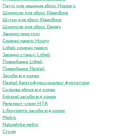
Патчі для чищення зброї Hoppe`s
Шомполи для зброї KleenBore
Щітки для зброї KleenBore
Шомполи для зброї Dewey
Зарядні пристрої
Сонячні панелі Houny
Litheli сонячні панелі
Зарядні станції Litheli
Повербанки Litheli
Повербанки Flextail
Засоби від комах
Flextail багатофункціональні фумігатори
Сольова зброя від комах
Extravel засоби від комах
Репелент-спреї HTA
Lifesystems засоби від комах
Меблі
Naturehike меблі
Столи