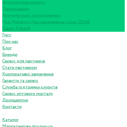
Акумулятори холоду
Термопляшки
Акумуляторні холодильники
Ніж Morakniv Flex нержавіюча сталь 12248
Пакет Fonarik
Гурт
Про нас
Блог
Бренди
Сервіс для партнерів
Стати партнером
Корпоративні замовлення
Гарантія та сервіс
Служба підтримки клієнтів
Сервіс оптового порталу
Дропшиппінг
Контакти
...
Каталог
Маркетингова продукція