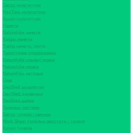
Ganzo мультитули
NexTool мультитули
Roxon мультитули
Намети
Naturehike намети
Ranger намети
Tramp намети, тенти
Туристичне спорядження
Naturehike спальні мішки
Naturehike гамаки
Naturehike матраци
Одяг
DexShell шкарпетки
DexShell рукавички
DexShell шапки
Точильні системи
Ganzo точила і каміння
Work Sharp точильні верстати і точила
Ruixin точила