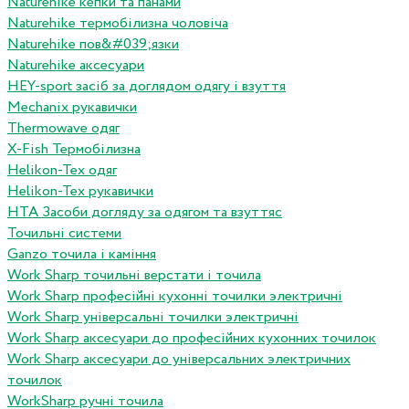
Naturehike кепки та панами
Naturehike термобілизна чоловіча
Naturehike пов&#039;язки
Naturehike аксесуари
HEY-sport засіб за доглядом одягу і взуття
Mechanix рукавички
Thermowave одяг
X-Fish Термобілизна
Helikon-Tex одяг
Helikon-Tex рукавички
HTA Засоби догляду за одягом та взуттяс
Точильні системи
Ganzo точила і каміння
Work Sharp точильні верстати і точила
Work Sharp професiйнi кухоннi точилки электричнi
Work Sharp унiверсальнi точилки электричнi
Work Sharp аксесуари до професiйних кухонних точилок
Work Sharp аксесуари до унiверсальних электричних
точилок
WorkSharp ручні точила