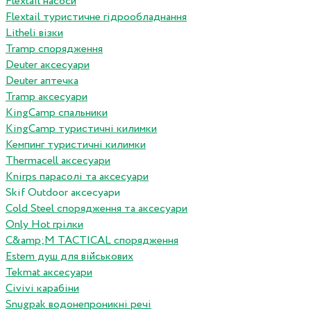
Flextail насоси
Flextail туристичне гідрообладнання
Litheli візки
Tramp спорядження
Deuter аксесуари
Deuter аптечка
Tramp аксесуари
KingCamp спальники
KingCamp туристичні килимки
Кемпинг туристичні килимки
Thermacell аксесуари
Knirps парасолі та аксесуари
Skif Outdoor аксесуари
Cold Steel спорядження та аксесуари
Only Hot грілки
C&amp;M TACTICAL спорядження
Estem душ для військових
Tekmat аксесуари
Сivivi карабіни
Snugpak водонепроникні речі