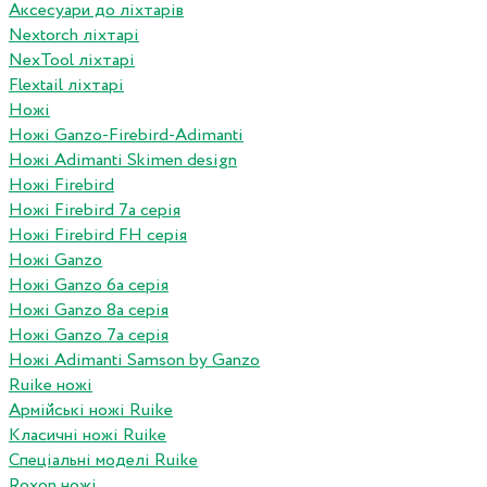
Аксесуари до ліхтарів
Nextorch ліхтарі
NexTool ліхтарі
Flextail ліхтарі
Ножі
Ножі Ganzo-Firebird-Adimanti
Ножі Adimanti Skimen design
Ножі Firebird
Ножі Firebird 7а серія
Ножі Firebird FH серія
Ножі Ganzo
Ножі Ganzo 6а серія
Ножі Ganzo 8а серія
Ножі Ganzo 7а серія
Ножі Adimanti Samson by Ganzo
Ruike ножі
Армійські ножі Ruike
Класичні ножі Ruike
Спеціальні моделі Ruike
Roxon ножi