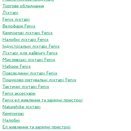
Торгове обладнання
Ліхтарі
Fenix ліхтарі
Велофари Fenix
Кемпінгові ліхтарі Fenix
Налобні ліхтарі Fenix
Індустріальні ліхтарі Fenix
Ліхтарі для дайвінгу Fenix
Мисливські ліхтарі Fenix
Набори Fenix
Повсякденні ліхтарі Fenix
Пошуково-рятувальні ліхтарі Fenix
Тактичні ліхтарі Fenix
Fenix аксесуари
Fenix ел живлення та зарядні пристрої
Naturehike ліхтарі
Кемпінгові
Налобні
Ел живлення та зарядні пристрої