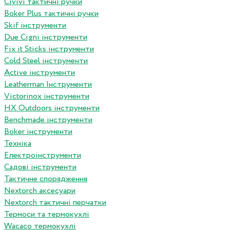
Сivivi тактичні ручки
Boker Plus тактичні ручки
Skif інструменти
Due Cigni інструменти
Fix it Sticks інструменти
Сold Steel інструменти
Active інструменти
Leatherman Інструменти
Victorinox інструменти
HX Outdoors інструменти
Benchmade інструменти
Boker інструменти
Техніка
Електроінструменти
Садові інструменти
Тактичне спорядження
Nextorch аксесуари
Nextorch тактичні перчатки
Термоси та термокухлі
Wacaco термокухлі