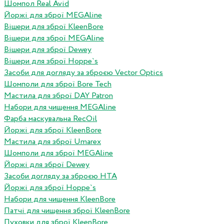
Шомпол Real Avid
Йоржі для зброї MEGAline
Вішери для зброї KleenBore
Вішери для зброї MEGAline
Вішери для зброї Dewey
Вішери для зброї Hoppe`s
Засоби для догляду за зброєю Vector Optics
Шомполи для зброї Bore Tech
Мастила для зброї DAY Patron
Набори для чищення MEGAline
Фарба маскувальна RecOil
Йоржі для зброї KleenBore
Мастила для зброї Umarex
Шомполи для зброї MEGAline
Йоржі для зброї Dewey
Засоби догляду за зброєю HTA
Йоржі для зброї Hoppe`s
Набори для чищення KleenBore
Патчі для чищення зброї KleenBore
Пуховки для зброї KleenBore