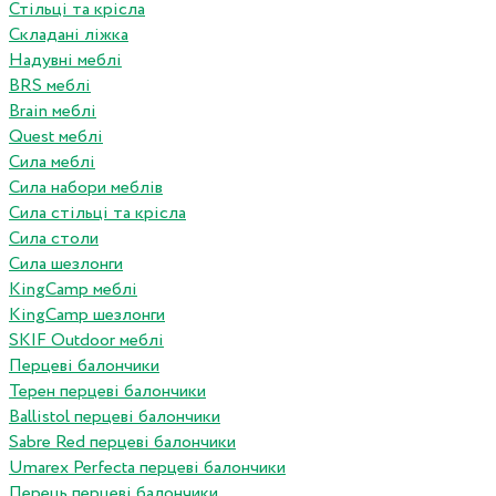
Стільці та крісла
Складані ліжка
Надувні меблі
BRS меблі
Brain меблі
Quest меблі
Сила меблі
Сила набори меблів
Сила стільці та крісла
Сила столи
Сила шезлонги
KingCamp меблі
KingCamp шезлонги
SKIF Outdoor меблі
Перцеві балончики
Терен перцеві балончики
Ballistol перцеві балончики
Sabre Red перцеві балончики
Umarex Perfecta перцеві балончики
Перець перцеві балончики