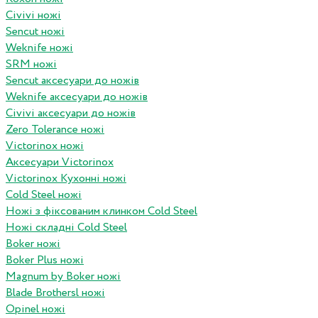
Civivi ножі
Sencut ножі
Weknife ножі
SRM ножі
Sencut аксесуари до ножів
Weknife аксесуари до ножів
Civivi аксесуари до ножів
Zero Tolerance ножі
Victorinox ножі
Аксесуари Victorinox
Victorinox Кухонні ножі
Cold Steel ножі
Ножі з фіксованим клинком Cold Steel
Ножі складні Cold Steel
Boker ножі
Boker Plus ножі
Magnum by Boker ножі
Blade Brothersl ножі
Opinel ножі