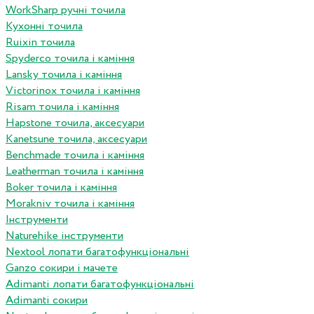
WorkSharp ручні точила
Кухонні точила
Ruixin точила
Spyderco точила і каміння
Lansky точила і каміння
Victorinox точила і каміння
Risam точила і каміння
Hapstone точила, аксесуари
Kanetsune точила, аксесуари
Benchmade точила і каміння
Leatherman точила і каміння
Boker точила і каміння
Morakniv точила і каміння
Інструменти
Naturehike інструменти
Nextool лопати багатофункціональні
Ganzo сокири і мачете
Adimanti лопати багатофункціональні
Adimanti сокири