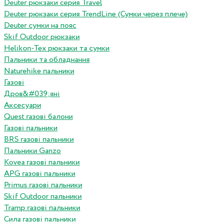
Deuter рюкзаки серия Travel
Deuter рюкзаки серия TrendLine (Сумки через плече)
Deuter сумки на пояс
Skif Outdoor рюкзаки
Helikon-Tex рюкзаки та сумки
Пальники та обладнання
Naturehike пальники
Газові
Дров&#039;яні
Аксесуари
Quest газові балони
Газові пальники
BRS газові пальники
Пальники Ganzo
Kovea газові пальники
APG газові пальники
Primus газові пальники
Skif Outdoor пальники
Tramp газові пальники
Сила газові пальники