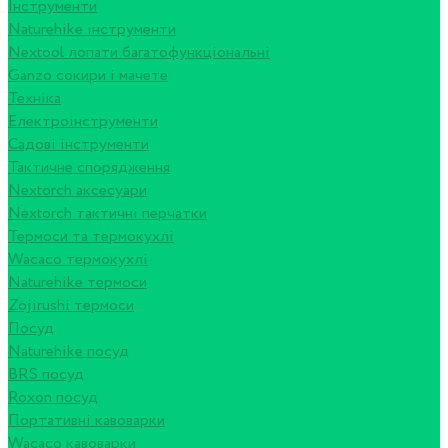
Інструменти
Naturehike інструменти
Nextool лопати багатофункціональні
Ganzo сокири і мачете
Техніка
Електроінструменти
Садові інструменти
Тактичне спорядження
Nextorch аксесуари
Nextorch тактичні перчатки
Термоси та термокухлі
Wacaco термокухлі
Naturehike термоси
Zojirushi термоси
Посуд
Naturehike посуд
BRS посуд
Roxon посуд
Портативні кавоварки
Wacaco кавоварки