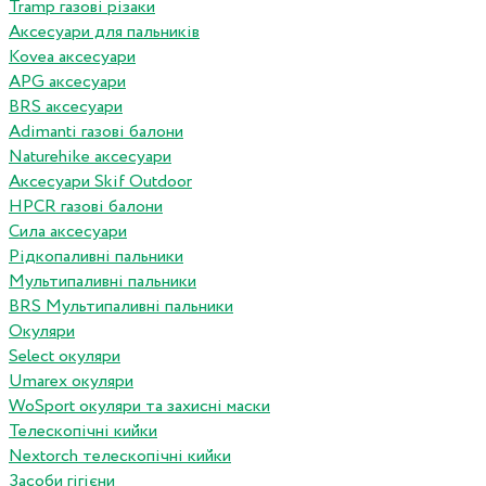
Tramp газові різаки
Аксесуари для пальників
Kovea аксесуари
APG аксесуари
BRS аксесуари
Adimanti газові балони
Naturehike аксесуари
Аксесуари Skif Outdoor
HPCR газові балони
Сила аксесуари
Рідкопаливні пальники
Мультипаливні пальники
BRS Мультипаливні пальники
Окуляри
Select окуляри
Umarex окуляри
WoSport окуляри та захисні маски
Телескопічні кийки
Nextorch телескопічні кийки
Засоби гігієни