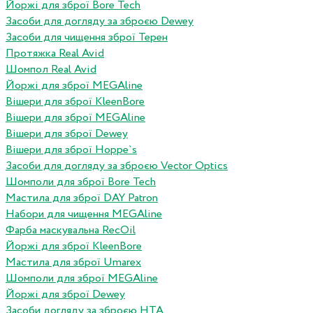
Йоржі для зброї Bore Tech
Засоби для догляду за зброєю Dewey
Засоби для чищення зброї Терен
Протяжка Real Avid
Шомпол Real Avid
Йоржі для зброї MEGAline
Вішери для зброї KleenBore
Вішери для зброї MEGAline
Вішери для зброї Dewey
Вішери для зброї Hoppe`s
Засоби для догляду за зброєю Vector Optics
Шомполи для зброї Bore Tech
Мастила для зброї DAY Patron
Набори для чищення MEGAline
Фарба маскувальна RecOil
Йоржі для зброї KleenBore
Мастила для зброї Umarex
Шомполи для зброї MEGAline
Йоржі для зброї Dewey
Засоби догляду за зброєю HTA