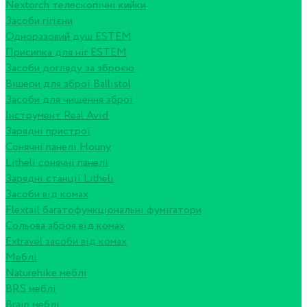
Nextorch телескопічні кийки
Засоби гігієни
Одноразовий душ ESTEM
Присипка для ніг ESTEM
Засоби догляду за зброєю
Вішери для зброї Ballistol
Засоби для чищення зброї
Інструмент Real Avid
Зарядні пристрої
Сонячні панелі Houny
Litheli сонячні панелі
Зарядні станції Litheli
Засоби від комах
Flextail багатофункціональні фумігатори
Сольова зброя від комах
Extravel засоби від комах
Меблі
Naturehike меблі
BRS меблі
Brain меблі