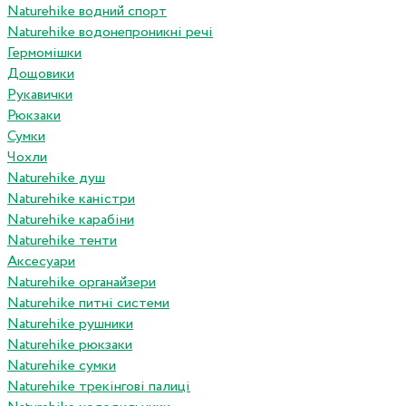
Naturehike водний спорт
Naturehike водонепроникні речі
Гермомішки
Дощовики
Рукавички
Рюкзаки
Сумки
Чохли
Naturehike душ
Naturehike каністри
Naturehike карабіни
Naturehike тенти
Аксесуари
Naturehike органайзери
Naturehike питні системи
Naturehike рушники
Naturehike рюкзаки
Naturehike сумки
Naturehike трекінгові палиці