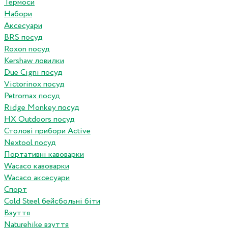
Термоси
Набори
Аксесуари
BRS посуд
Roxon посуд
Kershaw ловилки
Due Cigni посуд
Victorinox посуд
Petromax посуд
Ridge Monkey посуд
HX Outdoors посуд
Столові прибори Active
Nextool посуд
Портативні кавоварки
Wacaco кавоварки
Wacaco аксесуари
Спорт
Cold Steel бейсбольні біти
Взуття
Naturehike взуття