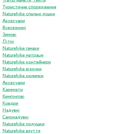
Tramp намети, тенти
Туристичне спорядження
Naturehike спальні мішки
Аксесуари
Всесезонні
Зимові
Літні
Naturehike гамаки
Naturehike матраци
Naturehike контейнери
Naturehike візочки
Naturehike килимки
Аксесуари
Каремати
Кемпінгові
Ковдри
Надувні
Самонадувні
Naturehike подушки
Naturehike взуття