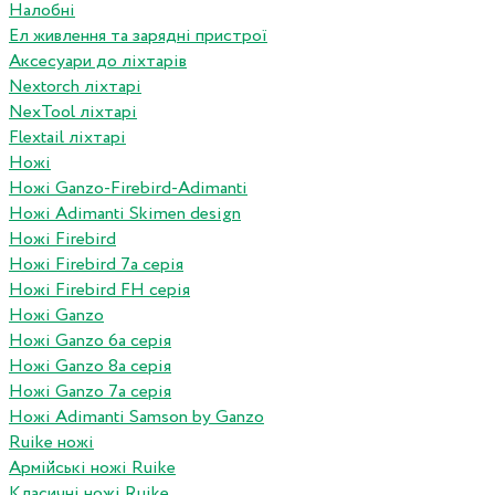
Налобні
Ел живлення та зарядні пристрої
Аксесуари до ліхтарів
Nextorch ліхтарі
NexTool ліхтарі
Flextail ліхтарі
Ножі
Ножі Ganzo-Firebird-Adimanti
Ножі Adimanti Skimen design
Ножі Firebird
Ножі Firebird 7а серія
Ножі Firebird FH серія
Ножі Ganzo
Ножі Ganzo 6а серія
Ножі Ganzo 8а серія
Ножі Ganzo 7а серія
Ножі Adimanti Samson by Ganzo
Ruike ножі
Армійські ножі Ruike
Класичні ножі Ruike