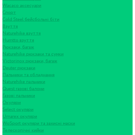
Wacaco аксесуари
Спорт
Cold Steel бейсбольні біти
Взуття
Naturehike взуття
Humtto взуття
Рюкзаки, багаж
Naturehike рюкзаки та сумки
Victorinox рюкзаки, багаж
Deuter рюкзаки
Пальники та обладнання
Naturehike пальники
Quest газові балони
Газові пальники
Окуляри
Select окуляри
Umarex окуляри
WoSport окуляри та захисні маски
Телескопічні кийки