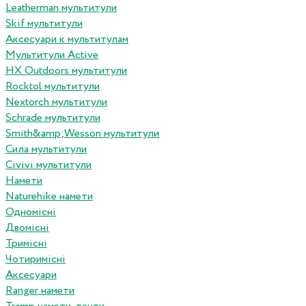
Leatherman мультитули
Skif мультитули
Аксесуари к мультитулам
Мультитули Active
HX Outdoors мультитули
Rocktol мультитули
Nextorch мультитули
Schrade мультитули
Smith&amp;Wesson мультитули
Сила мультитули
Civivi мультитули
Намети
Naturehike намети
Одномісні
Двомісні
Тримісні
Чотиримісні
Аксесуари
Ranger намети