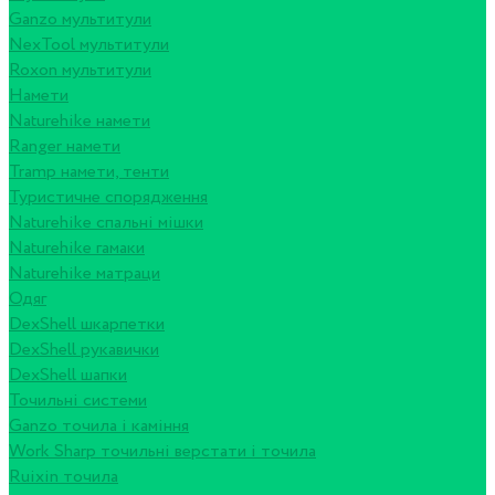
Ganzo мультитули
NexTool мультитули
Roxon мультитули
Намети
Naturehike намети
Ranger намети
Tramp намети, тенти
Туристичне спорядження
Naturehike спальні мішки
Naturehike гамаки
Naturehike матраци
Одяг
DexShell шкарпетки
DexShell рукавички
DexShell шапки
Точильні системи
Ganzo точила і каміння
Work Sharp точильні верстати і точила
Ruixin точила