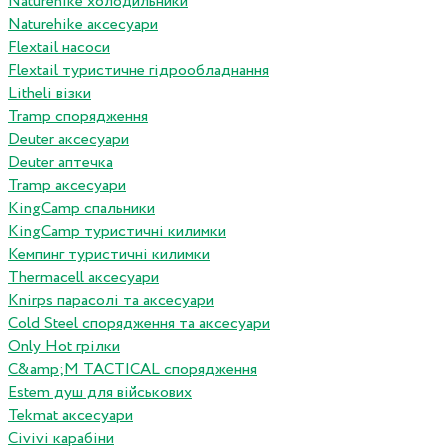
Naturehike холодильники
Naturehike аксесуари
Flextail насоси
Flextail туристичне гідрообладнання
Litheli візки
Tramp спорядження
Deuter аксесуари
Deuter аптечка
Tramp аксесуари
KingCamp спальники
KingCamp туристичні килимки
Кемпинг туристичні килимки
Thermacell аксесуари
Knirps парасолі та аксесуари
Cold Steel спорядження та аксесуари
Only Hot грілки
C&amp;M TACTICAL спорядження
Estem душ для військових
Tekmat аксесуари
Сivivi карабіни