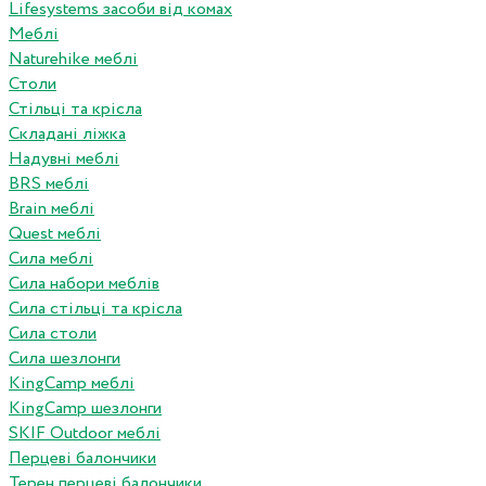
Lifesystems засоби від комах
Меблі
Naturehike меблі
Столи
Стільці та крісла
Складані ліжка
Надувні меблі
BRS меблі
Brain меблі
Quest меблі
Сила меблі
Сила набори меблів
Сила стільці та крісла
Сила столи
Сила шезлонги
KingCamp меблі
KingCamp шезлонги
SKIF Outdoor меблі
Перцеві балончики
Терен перцеві балончики