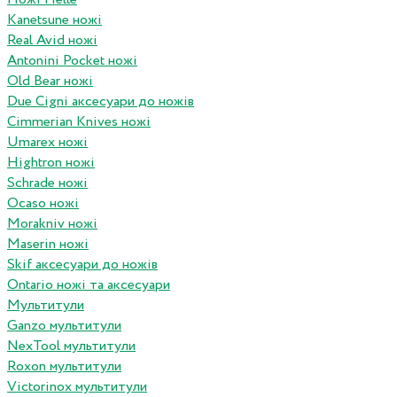
Kanetsune ножі
Real Avid ножі
Antonini Pocket ножі
Old Bear ножі
Due Cigni аксесуари до ножів
Cimmerian Knives ножі
Umarex ножі
Hightron ножі
Schrade ножі
Ocaso ножі
Morakniv ножі
Maserin ножі
Skif аксесуари до ножів
Ontario ножі та аксесуари
Мультитули
Ganzo мультитули
NexTool мультитули
Roxon мультитули
Victorinox мультитули