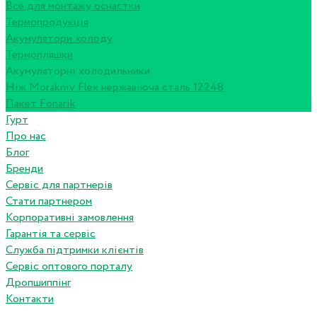
Все для монтажу оснастки
Термопродукція
Акумулятори холоду
Термопляшки
Акумуляторні холодильники
Ніж Morakniv Flex нержавіюча сталь 12248
Пакет Fonarik
Гурт
Про нас
Блог
Бренди
Сервіс для партнерів
Стати партнером
Корпоративні замовлення
Гарантія та сервіс
Служба підтримки клієнтів
Сервіс оптового порталу
Дропшиппінг
Контакти
...