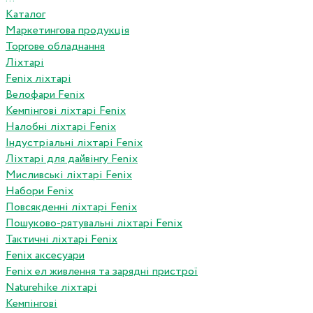
Каталог
Маркетингова продукція
Торгове обладнання
Ліхтарі
Fenix ліхтарі
Велофари Fenix
Кемпінгові ліхтарі Fenix
Налобні ліхтарі Fenix
Індустріальні ліхтарі Fenix
Ліхтарі для дайвінгу Fenix
Мисливські ліхтарі Fenix
Набори Fenix
Повсякденні ліхтарі Fenix
Пошуково-рятувальні ліхтарі Fenix
Тактичні ліхтарі Fenix
Fenix аксесуари
Fenix ел живлення та зарядні пристрої
Naturehike ліхтарі
Кемпінгові