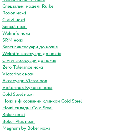
Спеціальні моделі Ruike
Roxon ножi
Civivi ножі
Sencut ножі
Weknife ножі
SRM ножі
Sencut аксесуари до ножів
Weknife аксесуари до ножів
Civivi аксесуари до ножів
Zero Tolerance ножі
Victorinox ножі
Аксесуари Victorinox
Victorinox Кухонні ножі
Cold Steel ножі
Ножі з фіксованим клинком Cold Steel
Ножі складні Cold Steel
Boker ножі
Boker Plus ножі
Magnum by Boker ножі