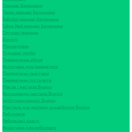
Перцеві балончики
Терен перцеві балончики
Ballistol перцеві балончики
Sabre Red перцеві балончики
Оптичні прилади
Біноклі
Монокуляри
Підзорні труби
Пневматична зброя
Аксесуари для пневматики
Пневматичні гвинтівки
Пневматичні пістолети
Масла і мастила Brunox
Велосипедні мастила Brunox
Інгібітори корозії Brunox
Мастила для догляду за карбоном Brunox
Риболовля
Рибальські снасті
Аксесуари для риболовлі