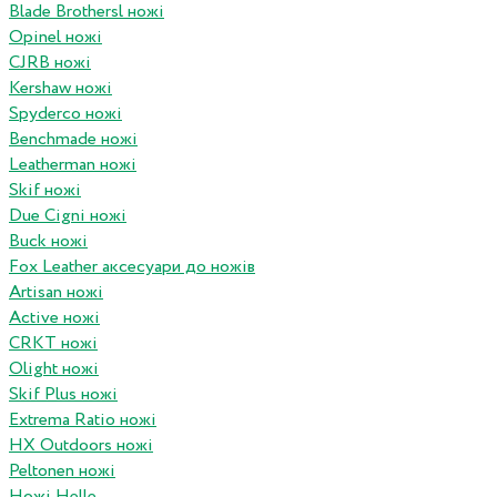
Blade Brothersl ножі
Opinel ножі
CJRB ножі
Kershaw ножі
Spyderco ножі
Benchmade ножі
Leatherman ножі
Skif ножі
Due Cigni ножі
Buck ножі
Fox Leather аксесуари до ножів
Artisan ножі
Active ножі
CRKT ножі
Olight ножі
Skif Plus ножі
Extrema Ratio ножі
HX Outdoors ножі
Peltonen ножі
Ножі Helle