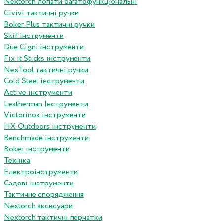
Nextorch лопати багатофункціональні
Сivivi тактичні ручки
Boker Plus тактичні ручки
Skif інструменти
Due Cigni інструменти
Fix it Sticks інструменти
NexTool тактичні ручки
Сold Steel інструменти
Active інструменти
Leatherman Інструменти
Victorinox інструменти
HX Outdoors інструменти
Benchmade інструменти
Boker інструменти
Техніка
Електроінструменти
Садові інструменти
Тактичне спорядження
Nextorch аксесуари
Nextorch тактичні перчатки