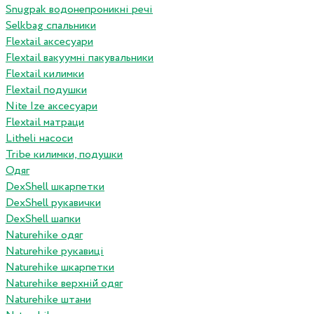
Snugpak водонепроникні речі
Selkbag спальники
Flextail аксесуари
Flextail вакуумні пакувальники
Flextail килимки
Flextail подушки
Nite Ize аксесуари
Flextail матраци
Litheli насоси
Tribe килимки, подушки
Одяг
DexShell шкарпетки
DexShell рукавички
DexShell шапки
Naturehike одяг
Naturehike рукавиці
Naturehike шкарпетки
Naturehike верхній одяг
Naturehike штани