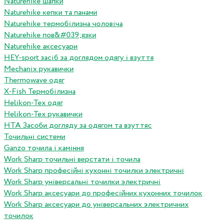
Naturehike шапки
Naturehike кепки та панами
Naturehike термобілизна чоловіча
Naturehike пов&#039;язки
Naturehike аксесуари
HEY-sport засіб за доглядом одягу і взуття
Mechanix рукавички
Thermowave одяг
X-Fish Термобілизна
Helikon-Tex одяг
Helikon-Tex рукавички
HTA Засоби догляду за одягом та взуттяс
Точильні системи
Ganzo точила і каміння
Work Sharp точильні верстати і точила
Work Sharp професiйнi кухоннi точилки электричнi
Work Sharp унiверсальнi точилки электричнi
Work Sharp аксесуари до професiйних кухонних точилок
Work Sharp аксесуари до унiверсальних электричних
точилок