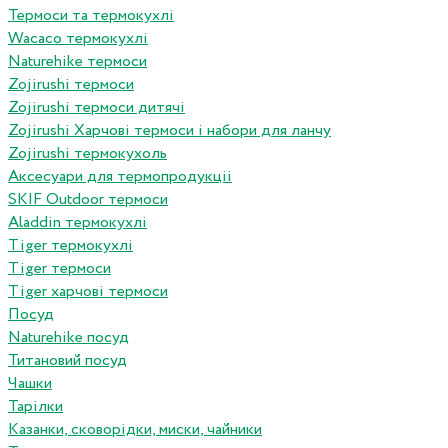
Термоси та термокухлі
Wacaco термокухлі
Naturehike термоси
Zojirushi термоси
Zojirushi термоси дитячі
Zojirushi Харчові термоси і набори для ланчу
Zojirushi термокухоль
Аксесуари для термопродукціі
SKIF Outdoor термоси
Aladdin термокухлі
Tiger термокухлі
Tiger термоси
Tiger харчові термоси
Посуд
Naturehike посуд
Титановий посуд
Чашки
Тарілки
Казанки, сковорідки, миски, чайники