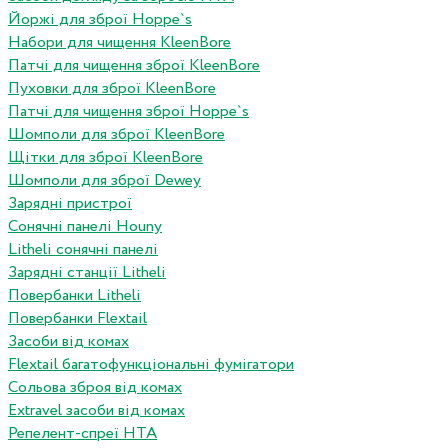
Йоржі для зброї Hoppe`s
Набори для чищення KleenBore
Патчі для чищення зброї KleenBore
Пуховки для зброї KleenBore
Патчі для чищення зброї Hoppe`s
Шомполи для зброї KleenBore
Щітки для зброї KleenBore
Шомполи для зброї Dewey
Зарядні пристрої
Сонячні панелі Houny
Litheli сонячні панелі
Зарядні станції Litheli
Повербанки Litheli
Повербанки Flextail
Засоби від комах
Flextail багатофункціональні фумігатори
Сольова зброя від комах
Extravel засоби від комах
Репелент-спреї HTA