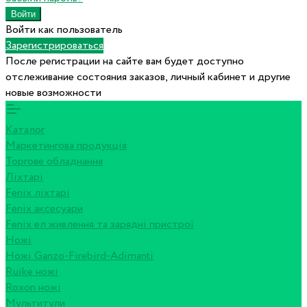
Войти как пользователь
Зарегистрироваться
После регистрации на сайте вам будет доступно
отслеживание состояния заказов, личный кабинет и другие
новые возможности
Каталог
Маркетингова продукція
Торгове обладнання
Ліхтарі
Fenix ліхтарі
Fenix аксесуари
Fenix ел живлення та зарядні пристрої
Ножі
Ножі Ganzo-Firebird-Adimanti
Ruike ножі
Roxon ножi
Мультитули