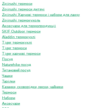
Zojirushi термоси
Zojirushi термоси дитячі
Zojirushi Харчові термоси і набори для ланчу
Zojirushi термокухоль
Аксесуари для термопродукціі
SKIF Outdoor термоси
Aladdin термокухлі
Tiger термокухлі
Tiger термоси
Tiger харчові термоси
Посуд
Naturehike посуд
Титановий посуд
Чашки
Тарілки
Казанки, сковорідки, миски, чайники
Термоси
Набори
Аксесуари