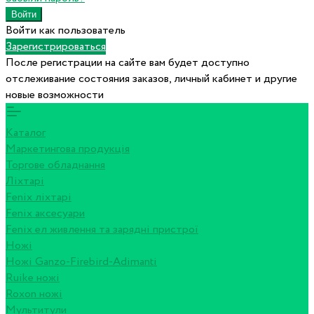
Войти как пользователь
Зарегистрироваться
После регистрации на сайте вам будет доступно
отслеживание состояния заказов, личный кабинет и другие
новые возможности
Каталог
Маркетингова продукція
Торгове обладнання
Ліхтарі
Fenix ліхтарі
Fenix аксесуари
Fenix ел живлення та зарядні пристрої
Ножі
Ножі Ganzo-Firebird-Adimanti
Ruike ножі
Roxon ножi
Мультитули