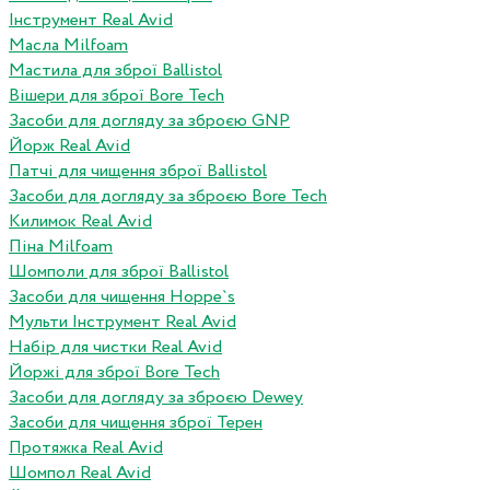
Інструмент Real Avid
Масла Milfoam
Мастила для зброї Ballistol
Вішери для зброї Bore Tech
Засоби для догляду за зброєю GNP
Йорж Real Avid
Патчі для чищення зброї Ballistol
Засоби для догляду за зброєю Bore Tech
Килимок Real Avid
Піна Milfoam
Шомполи для зброї Ballistol
Засоби для чищення Hoppe`s
Мульти Інструмент Real Avid
Набір для чистки Real Avid
Йоржі для зброї Bore Tech
Засоби для догляду за зброєю Dewey
Засоби для чищення зброї Терен
Протяжка Real Avid
Шомпол Real Avid