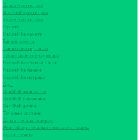
Ganzo мультитули
NexTool мультитули
Roxon мультитули
Намети
Naturehike намети
Ranger намети
Tramp намети, тенти
Туристичне спорядження
Naturehike спальні мішки
Naturehike гамаки
Naturehike матраци
Одяг
DexShell шкарпетки
DexShell рукавички
DexShell шапки
Точильні системи
Ganzo точила і каміння
Work Sharp точильні верстати і точила
Ruixin точила