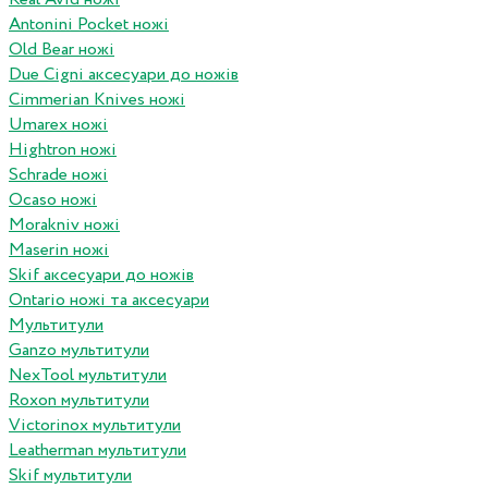
Antonini Pocket ножі
Old Bear ножі
Due Cigni аксесуари до ножів
Cimmerian Knives ножі
Umarex ножі
Hightron ножі
Schrade ножі
Ocaso ножі
Morakniv ножі
Maserin ножі
Skif аксесуари до ножів
Ontario ножі та аксесуари
Мультитули
Ganzo мультитули
NexTool мультитули
Roxon мультитули
Victorinox мультитули
Leatherman мультитули
Skif мультитули