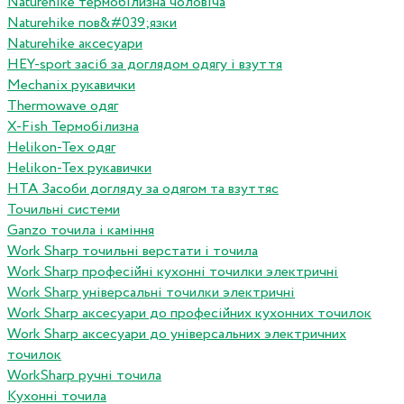
Naturehike термобілизна чоловіча
Naturehike пов&#039;язки
Naturehike аксесуари
HEY-sport засіб за доглядом одягу і взуття
Mechanix рукавички
Thermowave одяг
X-Fish Термобілизна
Helikon-Tex одяг
Helikon-Tex рукавички
HTA Засоби догляду за одягом та взуттяс
Точильні системи
Ganzo точила і каміння
Work Sharp точильні верстати і точила
Work Sharp професiйнi кухоннi точилки электричнi
Work Sharp унiверсальнi точилки электричнi
Work Sharp аксесуари до професiйних кухонних точилок
Work Sharp аксесуари до унiверсальних электричних
точилок
WorkSharp ручні точила
Кухонні точила