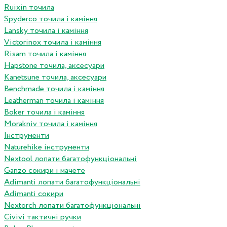
Ruixin точила
Spyderco точила і каміння
Lansky точила і каміння
Victorinox точила і каміння
Risam точила і каміння
Hapstone точила, аксесуари
Kanetsune точила, аксесуари
Benchmade точила і каміння
Leatherman точила і каміння
Boker точила і каміння
Morakniv точила і каміння
Інструменти
Naturehike інструменти
Nextool лопати багатофункціональні
Ganzo сокири і мачете
Adimanti лопати багатофункціональні
Adimanti сокири
Nextorch лопати багатофункціональні
Сivivi тактичні ручки