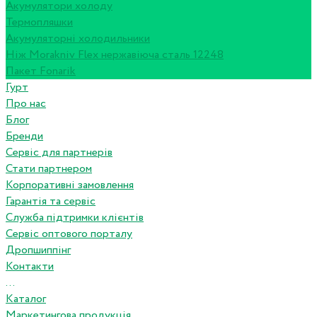
Акумулятори холоду
Термопляшки
Акумуляторні холодильники
Ніж Morakniv Flex нержавіюча сталь 12248
Пакет Fonarik
Гурт
Про нас
Блог
Бренди
Сервіс для партнерів
Стати партнером
Корпоративні замовлення
Гарантія та сервіс
Служба підтримки клієнтів
Сервіс оптового порталу
Дропшиппінг
Контакти
...
Каталог
Маркетингова продукція