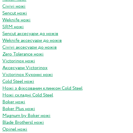
Civivi ножі
Sencut ножі
Weknife ножі
SRM ножі
Sencut аксесуари до ножів
Weknife аксесуари до ножів
Civivi аксесуари до ножів
Zero Tolerance ножі
Victorinox ножі
Аксесуари Victorinox
Victorinox Кухонні ножі
Cold Steel ножі
Ножі з фіксованим клинком Cold Steel
Ножі складні Cold Steel
Boker ножі
Boker Plus ножі
Magnum by Boker ножі
Blade Brothersl ножі
Opinel ножі