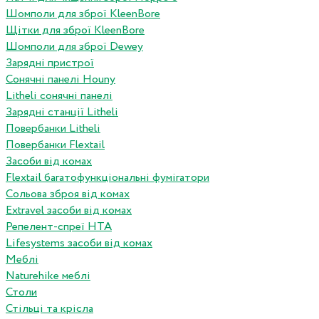
Шомполи для зброї KleenBore
Щітки для зброї KleenBore
Шомполи для зброї Dewey
Зарядні пристрої
Сонячні панелі Houny
Litheli сонячні панелі
Зарядні станції Litheli
Повербанки Litheli
Повербанки Flextail
Засоби від комах
Flextail багатофункціональні фумігатори
Сольова зброя від комах
Extravel засоби від комах
Репелент-спреї HTA
Lifesystems засоби від комах
Меблі
Naturehike меблі
Столи
Стільці та крісла