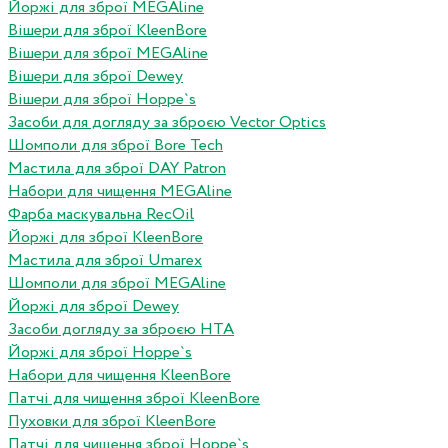
Йоржі для зброї MEGAline
Вішери для зброї KleenBore
Вішери для зброї MEGAline
Вішери для зброї Dewey
Вішери для зброї Hoppe`s
Засоби для догляду за зброєю Vector Optics
Шомполи для зброї Bore Tech
Мастила для зброї DAY Patron
Набори для чищення MEGAline
Фарба маскувальна RecOil
Йоржі для зброї KleenBore
Мастила для зброї Umarex
Шомполи для зброї MEGAline
Йоржі для зброї Dewey
Засоби догляду за зброєю HTA
Йоржі для зброї Hoppe`s
Набори для чищення KleenBore
Патчі для чищення зброї KleenBore
Пуховки для зброї KleenBore
Патчі для чищення зброї Hoppe`s