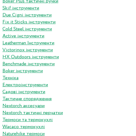
Boker Plus тактичні ручки
Skif інструменти
Due Cigni інструменти
Fix it Sticks інструменти
Сold Steel інструменти
Active інструменти
Leatherman Інструменти
Victorinox інструменти
HX Outdoors інструменти
Benchmade інструменти
Boker інструменти
Техніка
Електроінструменти
Садові інструменти
Тактичне спорядження
Nextorch аксесуари
Nextorch тактичні перчатки
Термоси та термокухлі
Wacaco термокухлі
Naturehike термоси