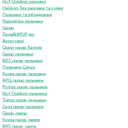
Skif Outdoor рюкзаки
Helikon-Tex рюкзаки та сумки
Пальники та обладнання
Naturehike пальники
Газові
Дров&#039;яні
Аксесуари
Quest газові балони
Газові пальники
BRS газові пальники
Пальники Ganzo
Kovea газові пальники
APG газові пальники
Primus газові пальники
Skif Outdoor пальники
Tramp газові пальники
Сила газові пальники
Газові лампи
Kovea газові лампи
BRS газові лампи