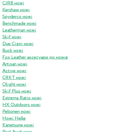
CJRB ножі
Kershaw ножі
Spyderco ножі
Benchmade ножі
Leatherman ножі
Skif ножі
Due Cigni ножі
Buck ножі
Fox Leather аксесуари до ножів
Artisan ножі
Active ножі
CRKT ножі
Olight ножі
Skif Plus ножі
Extrema Ratio ножі
HX Outdoors ножі
Peltonen ножі
Ножі Helle
Kanetsune ножі
Real Avid ножі