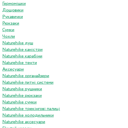
Гермомішки
Дощовики
Рукавички
Рюкзаки
Сумки
Чохли
Naturehike душ
Naturehike каністри
Naturehike карабіни
Naturehike тенти
Аксесуари
Naturehike органайзери
Naturehike питні системи
Naturehike рушники
Naturehike рюкзаки
Naturehike сумки
Naturehike трекінгові палиці
Naturehike холодильники
Naturehike аксесуари