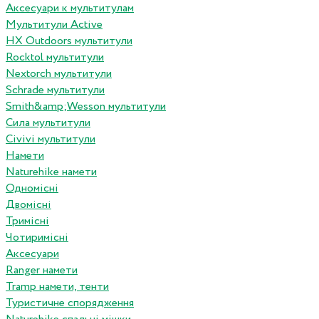
Аксесуари к мультитулам
Мультитули Active
HX Outdoors мультитули
Rocktol мультитули
Nextorch мультитули
Schrade мультитули
Smith&amp;Wesson мультитули
Сила мультитули
Civivi мультитули
Намети
Naturehike намети
Одномісні
Двомісні
Тримісні
Чотиримісні
Аксесуари
Ranger намети
Tramp намети, тенти
Туристичне спорядження