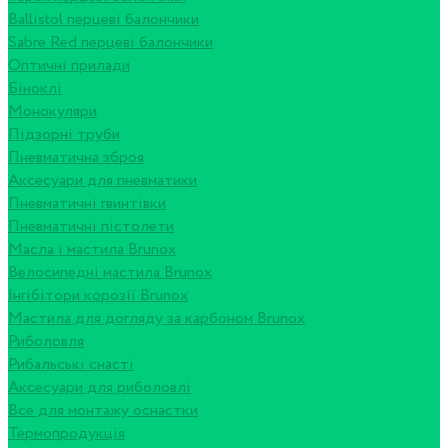
Ballistol перцеві балончики
Sabre Red перцеві балончики
Оптичні прилади
Біноклі
Монокуляри
Підзорні труби
Пневматична зброя
Аксесуари для пневматики
Пневматичні гвинтівки
Пневматичні пістолети
Масла і мастила Brunox
Велосипедні мастила Brunox
Інгібітори корозії Brunox
Мастила для догляду за карбоном Brunox
Риболовля
Рибальські снасті
Аксесуари для риболовлі
Все для монтажу оснастки
Термопродукція