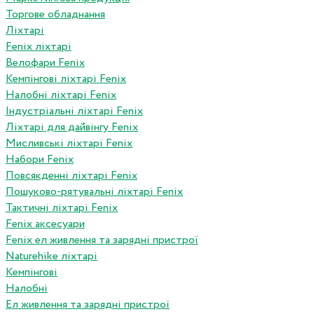
Торгове обладнання
Ліхтарі
Fenix ліхтарі
Велофари Fenix
Кемпінгові ліхтарі Fenix
Налобні ліхтарі Fenix
Індустріальні ліхтарі Fenix
Ліхтарі для дайвінгу Fenix
Мисливські ліхтарі Fenix
Набори Fenix
Повсякденні ліхтарі Fenix
Пошуково-рятувальні ліхтарі Fenix
Тактичні ліхтарі Fenix
Fenix аксесуари
Fenix ел живлення та зарядні пристрої
Naturehike ліхтарі
Кемпінгові
Налобні
Ел живлення та зарядні пристрої