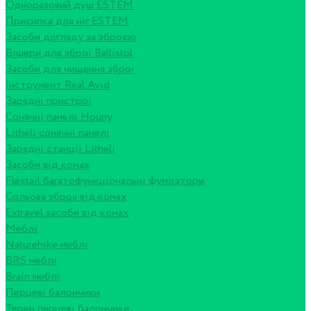
Одноразовий душ ESTEM
Присипка для ніг ESTEM
Засоби догляду за зброєю
Вішери для зброї Ballistol
Засоби для чищення зброї
Інструмент Real Avid
Зарядні пристрої
Сонячні панелі Houny
Litheli сонячні панелі
Зарядні станції Litheli
Засоби від комах
Flextail багатофункціональні фумігатори
Сольова зброя від комах
Extravel засоби від комах
Меблі
Naturehike меблі
BRS меблі
Brain меблі
Перцеві балончики
Терен перцеві балончики