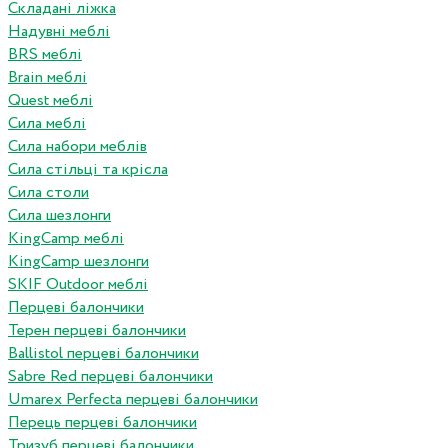
Складані ліжка
Надувні меблі
BRS меблі
Brain меблі
Quest меблі
Сила меблі
Сила набори меблів
Сила стільці та крісла
Сила столи
Сила шезлонги
KingCamp меблі
KingCamp шезлонги
SKIF Outdoor меблі
Перцеві балончики
Терен перцеві балончики
Ballistol перцеві балончики
Sabre Red перцеві балончики
Umarex Perfecta перцеві балончики
Перець перцеві балончики
Тризуб перцеві балончики