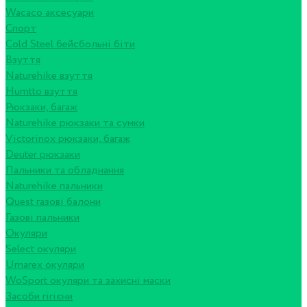
Wacaco аксесуари
Спорт
Cold Steel бейсбольні біти
Взуття
Naturehike взуття
Humtto взуття
Рюкзаки, багаж
Naturehike рюкзаки та сумки
Victorinox рюкзаки, багаж
Deuter рюкзаки
Пальники та обладнання
Naturehike пальники
Quest газові балони
Газові пальники
Окуляри
Select окуляри
Umarex окуляри
WoSport окуляри та захисні маски
Засоби гігієни