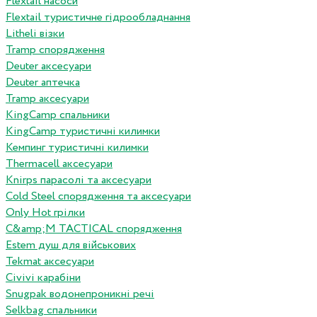
Flextail насоси
Flextail туристичне гідрообладнання
Litheli візки
Tramp спорядження
Deuter аксесуари
Deuter аптечка
Tramp аксесуари
KingCamp спальники
KingCamp туристичні килимки
Кемпинг туристичні килимки
Thermacell аксесуари
Knirps парасолі та аксесуари
Cold Steel спорядження та аксесуари
Only Hot грілки
C&amp;M TACTICAL спорядження
Estem душ для військових
Tekmat аксесуари
Сivivi карабіни
Snugpak водонепроникні речі
Selkbag спальники