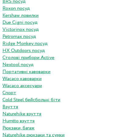
BRS посуд
Roxon посуд
Kershaw ловилки
Due Cigni посуд
Victorinox посуд
Petromax посуд
Ridge Monkey посуд
HX Outdoors посуд
Столові прибори Active
Nextool посуд
Портативні кавоварки
Wacaco кавоварки
Wacaco аксесуари
Спорт
Cold Steel бейсбольні біти
Взуття
Naturehike взуття
Humtto взуття
Рюкзаки, багаж
Naturehike рюкзаки та сумки