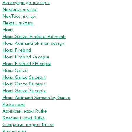
Аксесуари до ліхтарів
Nextorch ліхтарі
NexTool ліхтарі
Flextail ліхтарі
Ножі
Ножі Ganzo-Firebird-Adimanti
Ножі Adimanti Skimen design
Ножі Firebird
Ножі Firebird 7а серія
Ножі Firebird FH серія
Ножі Ganzo
Ножі Ganzo 6а серія
Ножі Ganzo 8а серія
Ножі Ganzo 7а серія
Ножі Adimanti Samson by Ganzo
Ruike ножі
Армійські ножі Ruike
Класичні ножі Ruike
Спеціальні моделі Ruike
Roxon ножi