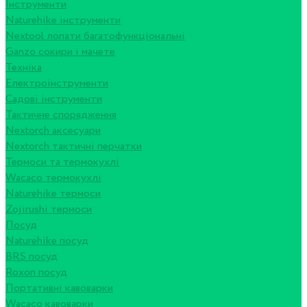
Інструменти
Naturehike інструменти
Nextool лопати багатофункціональні
Ganzo сокири і мачете
Техніка
Електроінструменти
Садові інструменти
Тактичне спорядження
Nextorch аксесуари
Nextorch тактичні перчатки
Термоси та термокухлі
Wacaco термокухлі
Naturehike термоси
Zojirushi термоси
Посуд
Naturehike посуд
BRS посуд
Roxon посуд
Портативні кавоварки
Wacaco кавоварки