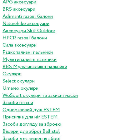
APG аксесуари
BRS аксесуари
Adimanti газові балони
Naturehike аксесуари
Аксесуари Skif Outdoor
HPCR газові балони
Сила аксесуари
Рідкопаливні пальники
Мультипаливні пальники
BRS Мультипаливні пальники
Окуляри
Select окуляри
Umarex окуляри
WoSport окуляри та захисні маски
Засоби гігієни
Одноразовий душ ESTEM
Присипка для ніг ESTEM
Засоби догляду за зброєю
Вішери для зброї Ballistol
Засоби для чищення зброї