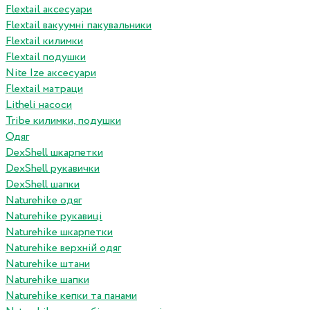
Flextail аксесуари
Flextail вакуумні пакувальники
Flextail килимки
Flextail подушки
Nite Ize аксесуари
Flextail матраци
Litheli насоси
Tribe килимки, подушки
Одяг
DexShell шкарпетки
DexShell рукавички
DexShell шапки
Naturehike одяг
Naturehike рукавиці
Naturehike шкарпетки
Naturehike верхній одяг
Naturehike штани
Naturehike шапки
Naturehike кепки та панами