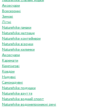
Naturehike спальні мішки
Аксесуари
Всесезонні
Зимові
Літні
Naturehike гамаки
Naturehike матраци
Naturehike контейнери
Naturehike візочки
Naturehike килимки
Аксесуари
Каремати
Кемпінгові
Ковдри
Надувні
Самонадувні
Naturehike подушки
Naturehike взуття
Naturehike водний спорт
Naturehike водонепроникні речі