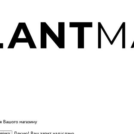
 Вашого магазину
Дякую! Ваш запит надіслано.
вінка