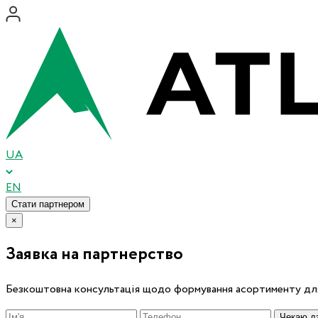
UA
EN
Стати партнером
×
Заявка на партнерство
Безкоштовна консультація щодо формування асортименту для
Чекаю дз