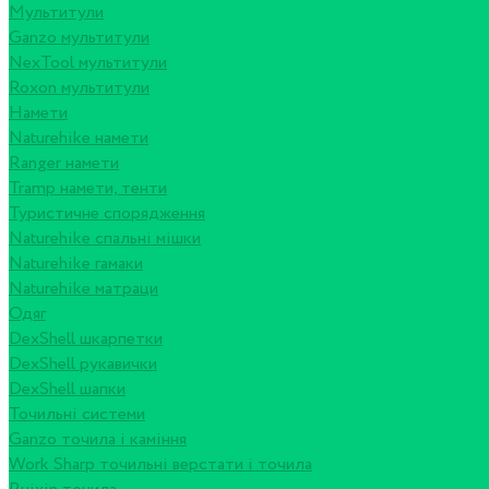
Мультитули
Ganzo мультитули
NexTool мультитули
Roxon мультитули
Намети
Naturehike намети
Ranger намети
Tramp намети, тенти
Туристичне спорядження
Naturehike спальні мішки
Naturehike гамаки
Naturehike матраци
Одяг
DexShell шкарпетки
DexShell рукавички
DexShell шапки
Точильні системи
Ganzo точила і каміння
Work Sharp точильні верстати і точила