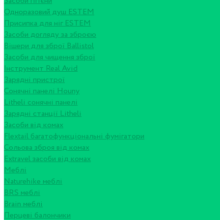
Засоби гігієни
Одноразовий душ ESTEM
Присипка для ніг ESTEM
Засоби догляду за зброєю
Вішери для зброї Ballistol
Засоби для чищення зброї
Інструмент Real Avid
Зарядні пристрої
Сонячні панелі Houny
Litheli сонячні панелі
Зарядні станції Litheli
Засоби від комах
Flextail багатофункціональні фумігатори
Сольова зброя від комах
Extravel засоби від комах
Меблі
Naturehike меблі
BRS меблі
Brain меблі
Перцеві балончики