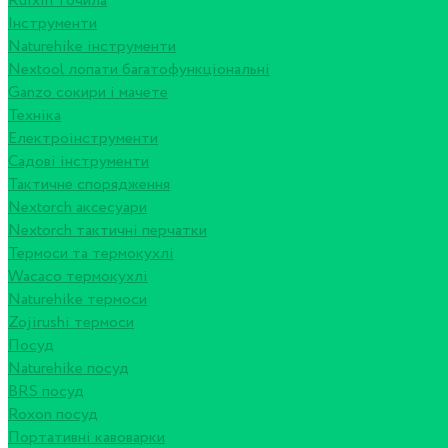
Ruixin точила
Інструменти
Naturehike інструменти
Nextool лопати багатофункціональні
Ganzo сокири і мачете
Техніка
Електроінструменти
Садові інструменти
Тактичне спорядження
Nextorch аксесуари
Nextorch тактичні перчатки
Термоси та термокухлі
Wacaco термокухлі
Naturehike термоси
Zojirushi термоси
Посуд
Naturehike посуд
BRS посуд
Roxon посуд
Портативні кавоварки