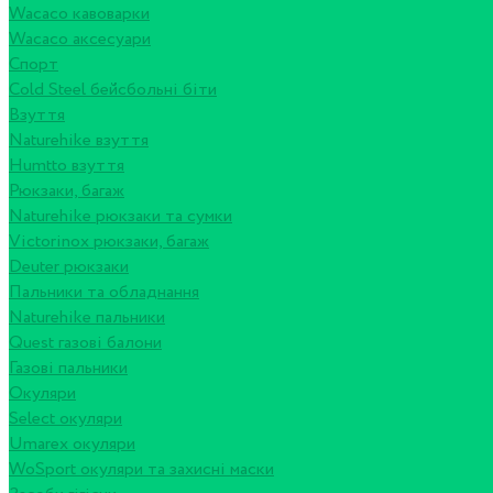
Wacaco кавоварки
Wacaco аксесуари
Спорт
Cold Steel бейсбольні біти
Взуття
Naturehike взуття
Humtto взуття
Рюкзаки, багаж
Naturehike рюкзаки та сумки
Victorinox рюкзаки, багаж
Deuter рюкзаки
Пальники та обладнання
Naturehike пальники
Quest газові балони
Газові пальники
Окуляри
Select окуляри
Umarex окуляри
WoSport окуляри та захисні маски