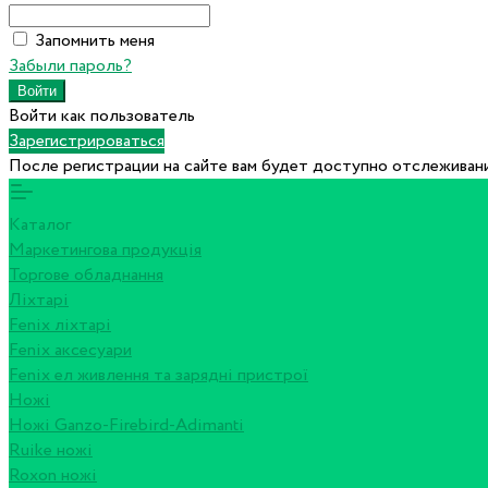
Запомнить меня
Забыли пароль?
Войти как пользователь
Зарегистрироваться
После регистрации на сайте вам будет доступно отслеживани
Каталог
Маркетингова продукція
Торгове обладнання
Ліхтарі
Fenix ліхтарі
Fenix аксесуари
Fenix ел живлення та зарядні пристрої
Ножі
Ножі Ganzo-Firebird-Adimanti
Ruike ножі
Roxon ножi