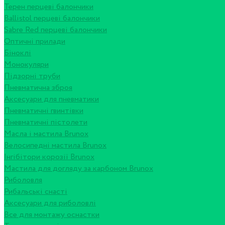
Терен перцеві балончики
Ballistol перцеві балончики
Sabre Red перцеві балончики
Оптичні прилади
Біноклі
Монокуляри
Підзорні труби
Пневматична зброя
Аксесуари для пневматики
Пневматичні гвинтівки
Пневматичні пістолети
Масла і мастила Brunox
Велосипедні мастила Brunox
Інгібітори корозії Brunox
Мастила для догляду за карбоном Brunox
Риболовля
Рибальські снасті
Аксесуари для риболовлі
Все для монтажу оснастки