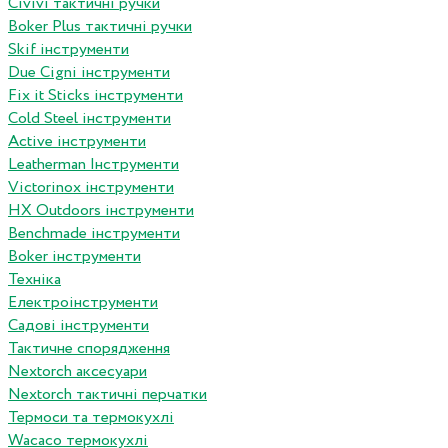
Сivivi тактичні ручки
Boker Plus тактичні ручки
Skif інструменти
Due Cigni інструменти
Fix it Sticks інструменти
Сold Steel інструменти
Active інструменти
Leatherman Інструменти
Victorinox інструменти
HX Outdoors інструменти
Benchmade інструменти
Boker інструменти
Техніка
Електроінструменти
Садові інструменти
Тактичне спорядження
Nextorch аксесуари
Nextorch тактичні перчатки
Термоси та термокухлі
Wacaco термокухлі