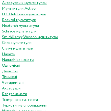
Аксесуари к мультитулам
Мультитули Active
HX Outdoors мультитули
Rocktol мультитули
Nextorch мультитули
Schrade мультитули
Smith&amp;Wesson мультитули
Сила мультитули
Civivi мультитули
Намети
Naturehike намети
Одномісні
Двомісні
Тримісні
Чотиримісні
Аксесуари
Ranger намети
Tramp намети, тенти
Туристичне спорядження