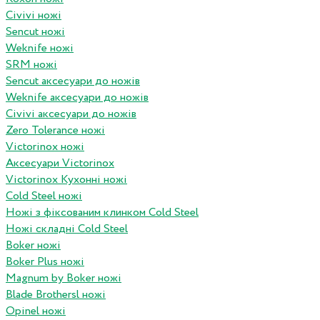
Civivi ножі
Sencut ножі
Weknife ножі
SRM ножі
Sencut аксесуари до ножів
Weknife аксесуари до ножів
Civivi аксесуари до ножів
Zero Tolerance ножі
Victorinox ножі
Аксесуари Victorinox
Victorinox Кухонні ножі
Cold Steel ножі
Ножі з фіксованим клинком Cold Steel
Ножі складні Cold Steel
Boker ножі
Boker Plus ножі
Magnum by Boker ножі
Blade Brothersl ножі
Opinel ножі