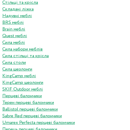
Стільці та крісла
Складані ліжка
Надувні меблі
BRS меблі
Brain меблі
Quest меблі
Сила меблі
Сила набори меблів
Сила стільці та крісла
Сила столи
Сила шезлонги
KingCamp меблі
KingCamp шезлонги
SKIF Outdoor меблі
Перцеві балончики
Терен перцеві балончики
Ballistol перцеві балончики
Sabre Red перцеві балончики
Umarex Perfecta перцеві балончики
Перець перцеві балончики