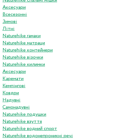
Naturehike спальні мішки
Аксесуари
Всесезонні
Зимові
Літні
Naturehike гамаки
Naturehike матраци
Naturehike контейнери
Naturehike візочки
Naturehike килимки
Аксесуари
Каремати
Кемпінгові
Ковдри
Надувні
Самонадувні
Naturehike подушки
Naturehike взуття
Naturehike водний спорт
Naturehike водонепроникні речі