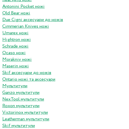
Antonini Pocket ножі
Old Bear ножі
Due Cigni аксесуари до ножів
Cimmerian Knives ножі
Umarex ножі
Hightron ножі
Schrade ножі
Ocaso ножі
Morakniv ножі
Maserin ножі
Skif аксесуари до ножів
Ontario ножі та аксесуари
Мультитули
Ganzo мультитули
NexTool мультитули
Roxon мультитули
Victorinox мультитули
Leatherman мультитули
Skif мультитули