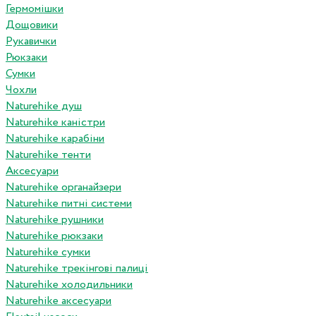
Гермомішки
Дощовики
Рукавички
Рюкзаки
Сумки
Чохли
Naturehike душ
Naturehike каністри
Naturehike карабіни
Naturehike тенти
Аксесуари
Naturehike органайзери
Naturehike питні системи
Naturehike рушники
Naturehike рюкзаки
Naturehike сумки
Naturehike трекінгові палиці
Naturehike холодильники
Naturehike аксесуари