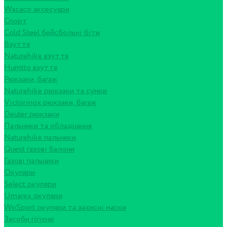
Wacaco аксесуари
Спорт
Cold Steel бейсбольні біти
Взуття
Naturehike взуття
Humtto взуття
Рюкзаки, багаж
Naturehike рюкзаки та сумки
Victorinox рюкзаки, багаж
Deuter рюкзаки
Пальники та обладнання
Naturehike пальники
Quest газові балони
Газові пальники
Окуляри
Select окуляри
Umarex окуляри
WoSport окуляри та захисні маски
Засоби гігієни