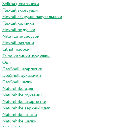
Selkbag спальники
Flextail аксесуари
Flextail вакуумні пакувальники
Flextail килимки
Flextail подушки
Nite Ize аксесуари
Flextail матраци
Litheli насоси
Tribe килимки, подушки
Одяг
DexShell шкарпетки
DexShell рукавички
DexShell шапки
Naturehike одяг
Naturehike рукавиці
Naturehike шкарпетки
Naturehike верхній одяг
Naturehike штани
Naturehike шапки