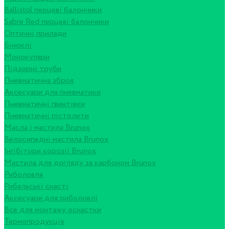
Ballistol перцеві балончики
Sabre Red перцеві балончики
Оптичні прилади
Біноклі
Монокуляри
Підзорні труби
Пневматична зброя
Аксесуари для пневматики
Пневматичні гвинтівки
Пневматичні пістолети
Масла і мастила Brunox
Велосипедні мастила Brunox
Інгібітори корозії Brunox
Мастила для догляду за карбоном Brunox
Риболовля
Рибальські снасті
Аксесуари для риболовлі
Все для монтажу оснастки
Термопродукція