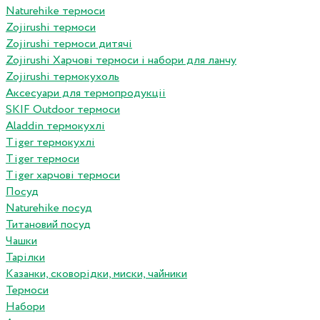
Naturehike термоси
Zojirushi термоси
Zojirushi термоси дитячі
Zojirushi Харчові термоси і набори для ланчу
Zojirushi термокухоль
Аксесуари для термопродукціі
SKIF Outdoor термоси
Aladdin термокухлі
Tiger термокухлі
Tiger термоси
Tiger харчові термоси
Посуд
Naturehike посуд
Титановий посуд
Чашки
Тарілки
Казанки, сковорідки, миски, чайники
Термоси
Набори