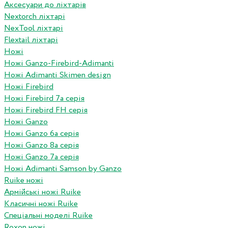
Аксесуари до ліхтарів
Nextorch ліхтарі
NexTool ліхтарі
Flextail ліхтарі
Ножі
Ножі Ganzo-Firebird-Adimanti
Ножі Adimanti Skimen design
Ножі Firebird
Ножі Firebird 7а серія
Ножі Firebird FH серія
Ножі Ganzo
Ножі Ganzo 6а серія
Ножі Ganzo 8а серія
Ножі Ganzo 7а серія
Ножі Adimanti Samson by Ganzo
Ruike ножі
Армійські ножі Ruike
Класичні ножі Ruike
Спеціальні моделі Ruike
Roxon ножi