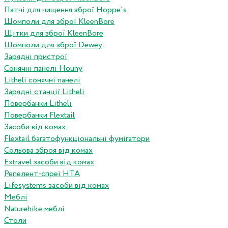
Патчі для чищення зброї Hoppe`s
Шомполи для зброї KleenBore
Щітки для зброї KleenBore
Шомполи для зброї Dewey
Зарядні пристрої
Сонячні панелі Houny
Litheli сонячні панелі
Зарядні станції Litheli
Повербанки Litheli
Повербанки Flextail
Засоби від комах
Flextail багатофункціональні фумігатори
Сольова зброя від комах
Extravel засоби від комах
Репелент-спреї HTA
Lifesystems засоби від комах
Меблі
Naturehike меблі
Столи