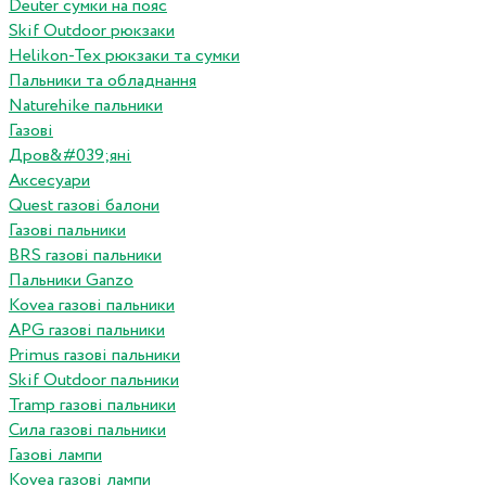
Deuter сумки на пояс
Skif Outdoor рюкзаки
Helikon-Tex рюкзаки та сумки
Пальники та обладнання
Naturehike пальники
Газові
Дров&#039;яні
Аксесуари
Quest газові балони
Газові пальники
BRS газові пальники
Пальники Ganzo
Kovea газові пальники
APG газові пальники
Primus газові пальники
Skif Outdoor пальники
Tramp газові пальники
Сила газові пальники
Газові лампи
Kovea газові лампи