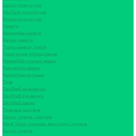
Ganzo мультитули
NexTool мультитули
Roxon мультитули
Намети
Naturehike намети
Ranger намети
Tramp намети, тенти
Туристичне спорядження
Naturehike спальні мішки
Naturehike гамаки
Naturehike матраци
Одяг
DexShell шкарпетки
DexShell рукавички
DexShell шапки
Точильні системи
Ganzo точила і каміння
Work Sharp точильні верстати і точила
Ruixin точила