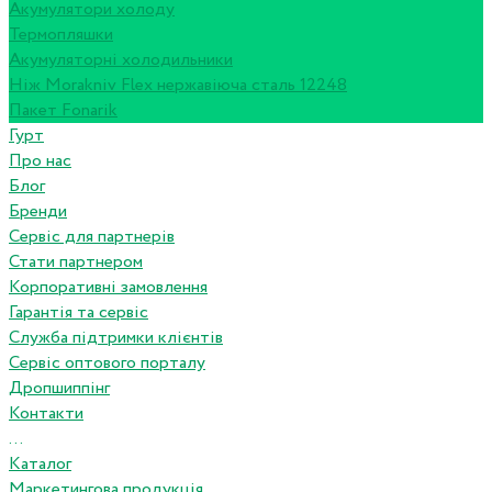
Акумулятори холоду
Термопляшки
Акумуляторні холодильники
Ніж Morakniv Flex нержавіюча сталь 12248
Пакет Fonarik
Гурт
Про нас
Блог
Бренди
Сервіс для партнерів
Стати партнером
Корпоративні замовлення
Гарантія та сервіс
Служба підтримки клієнтів
Сервіс оптового порталу
Дропшиппінг
Контакти
...
Каталог
Маркетингова продукція