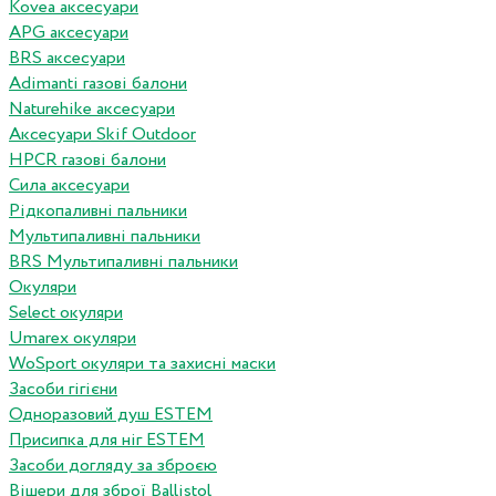
Kovea аксесуари
APG аксесуари
BRS аксесуари
Adimanti газові балони
Naturehike аксесуари
Аксесуари Skif Outdoor
HPCR газові балони
Сила аксесуари
Рідкопаливні пальники
Мультипаливні пальники
BRS Мультипаливні пальники
Окуляри
Select окуляри
Umarex окуляри
WoSport окуляри та захисні маски
Засоби гігієни
Одноразовий душ ESTEM
Присипка для ніг ESTEM
Засоби догляду за зброєю
Вішери для зброї Ballistol