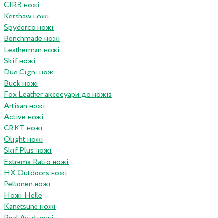
CJRB ножі
Kershaw ножі
Spyderco ножі
Benchmade ножі
Leatherman ножі
Skif ножі
Due Cigni ножі
Buck ножі
Fox Leather аксесуари до ножів
Artisan ножі
Active ножі
CRKT ножі
Olight ножі
Skif Plus ножі
Extrema Ratio ножі
HX Outdoors ножі
Peltonen ножі
Ножі Helle
Kanetsune ножі
Real Avid ножі