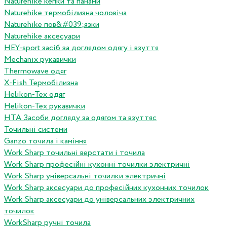
Naturehike кепки та панами
Naturehike термобілизна чоловіча
Naturehike пов&#039;язки
Naturehike аксесуари
HEY-sport засіб за доглядом одягу і взуття
Mechanix рукавички
Thermowave одяг
X-Fish Термобілизна
Helikon-Tex одяг
Helikon-Tex рукавички
HTA Засоби догляду за одягом та взуттяс
Точильні системи
Ganzo точила і каміння
Work Sharp точильні верстати і точила
Work Sharp професiйнi кухоннi точилки электричнi
Work Sharp унiверсальнi точилки электричнi
Work Sharp аксесуари до професiйних кухонних точилок
Work Sharp аксесуари до унiверсальних электричних
точилок
WorkSharp ручні точила