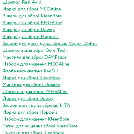
Шомпол Real Avid
Йоржі для зброї MEGAline
Вішери для зброї KleenBore
Вішери для зброї MEGAline
Вішери для зброї Dewey
Вішери для зброї Hoppe`s
Засоби для догляду за зброєю Vector Optics
Шомполи для зброї Bore Tech
Мастила для зброї DAY Patron
Набори для чищення MEGAline
Фарба маскувальна RecOil
Йоржі для зброї KleenBore
Мастила для зброї Umarex
Шомполи для зброї MEGAline
Йоржі для зброї Dewey
Засоби догляду за зброєю HTA
Йоржі для зброї Hoppe`s
Набори для чищення KleenBore
Патчі для чищення зброї KleenBore
Пуховки для зброї KleenBore