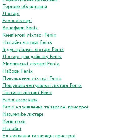
Торгове обладнання
Ліхтарі
Fenix ліхтарі
Велофари Fenix
Кемпінгові ліхтарі Fenix
Налобні ліхтарі Fenix
Індустріальні ліхтарі Fenix
Ліхтарі для дайвінгу Fenix
Мисливські ліхтарі Fenix
Набори Fenix
Повсякденні ліхтарі Fenix
Пошуково-рятувальні ліхтарі Fenix
Тактичні ліхтарі Fenix
Fenix аксесуари
Fenix ел живлення та зарядні пристрої
Naturehike ліхтарі
Кемпінгові
Налобні
Ел живлення та зарядні пристрої