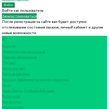
Войти как пользователь
Зарегистрироваться
После регистрации на сайте вам будет доступно
отслеживание состояния заказов, личный кабинет и другие
новые возможности
Каталог
Маркетингова продукція
Торгове обладнання
Ліхтарі
Fenix ліхтарі
Fenix аксесуари
Fenix ел живлення та зарядні пристрої
Ножі
Ножі Ganzo-Firebird-Adimanti
Ruike ножі
Roxon ножi
Мультитули