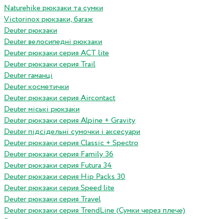
Naturehike рюкзаки та сумки
Victorinox рюкзаки, багаж
Deuter рюкзаки
Deuter велосипедні рюкзаки
Deuter рюкзаки серия ACT lite
Deuter рюкзаки серия Trail
Deuter гаманці
Deuter косметички
Deuter рюкзаки серия Aircontact
Deuter міські рюкзаки
Deuter рюкзаки серия Alpine + Gravity
Deuter підсідельні сумочки і аксесуари
Deuter рюкзаки серия Classic + Spectro
Deuter рюкзаки серия Family 36
Deuter рюкзаки серия Futura 34
Deuter рюкзаки серия Hip Packs 30
Deuter рюкзаки серия Speed lite
Deuter рюкзаки серия Travel
Deuter рюкзаки серия TrendLine (Сумки через плече)