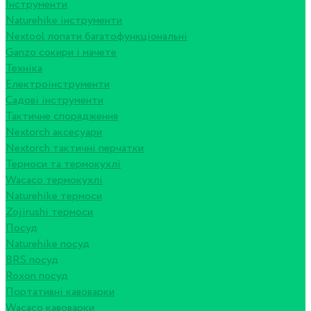
Інструменти
Naturehike інструменти
Nextool лопати багатофункціональні
Ganzo сокири і мачете
Техніка
Електроінструменти
Садові інструменти
Тактичне спорядження
Nextorch аксесуари
Nextorch тактичні перчатки
Термоси та термокухлі
Wacaco термокухлі
Naturehike термоси
Zojirushi термоси
Посуд
Naturehike посуд
BRS посуд
Roxon посуд
Портативні кавоварки
Wacaco кавоварки