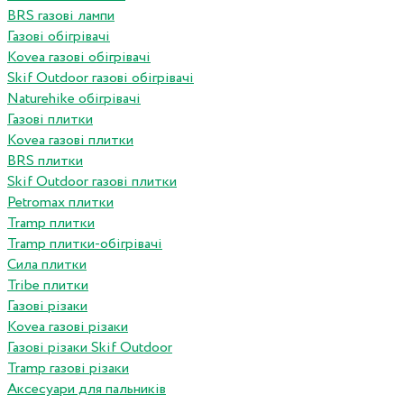
BRS газові лампи
Газові обігрівачі
Kovea газові обігрівачі
Skif Outdoor газові обігрівачі
Naturehike обігрівачі
Газові плитки
Kovea газові плитки
BRS плитки
Skif Outdoor газові плитки
Petromax плитки
Tramp плитки
Tramp плитки-обігрівачі
Сила плитки
Tribe плитки
Газові різаки
Kovea газові різаки
Газові різаки Skif Outdoor
Tramp газові різаки
Аксесуари для пальників