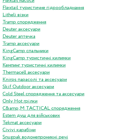
Flextail насоси
Flextail туристичне гідрообладнання
Litheli візки
Tramp спорядження
Deuter аксесуари
Deuter аптечка
Tramp аксесуари
KingCamp спальники
KingCamp туристичні килимки
Кемпинг туристичні килимки
Thermacell аксесуари
Knirps парасолі та аксесуари
Skif Outdoor аксесуари
Cold Steel спорядження та аксесуари
Only Hot грілки
C&amp;M TACTICAL спорядження
Estem душ для військових
Tekmat аксесуари
Сivivi карабіни
Snugpak водонепроникні речі