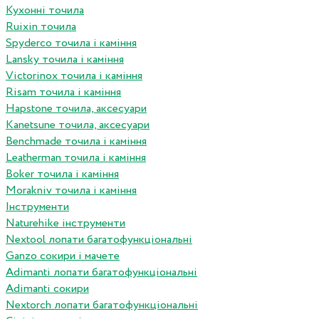
Кухонні точила
Ruixin точила
Spyderco точила і каміння
Lansky точила і каміння
Victorinox точила і каміння
Risam точила і каміння
Hapstone точила, аксесуари
Kanetsune точила, аксесуари
Benchmade точила і каміння
Leatherman точила і каміння
Boker точила і каміння
Morakniv точила і каміння
Інструменти
Naturehike інструменти
Nextool лопати багатофункціональні
Ganzo сокири і мачете
Adimanti лопати багатофункціональні
Adimanti сокири
Nextorch лопати багатофункціональні