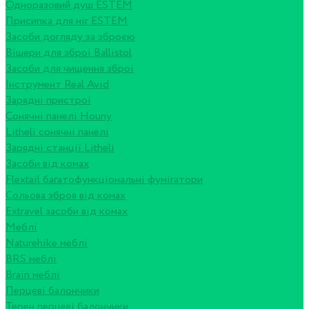
Одноразовий душ ESTEM
Присипка для ніг ESTEM
Засоби догляду за зброєю
Вішери для зброї Ballistol
Засоби для чищення зброї
Інструмент Real Avid
Зарядні пристрої
Сонячні панелі Houny
Litheli сонячні панелі
Зарядні станції Litheli
Засоби від комах
Flextail багатофункціональні фумігатори
Сольова зброя від комах
Extravel засоби від комах
Меблі
Naturehike меблі
BRS меблі
Brain меблі
Перцеві балончики
Терен перцеві балончики