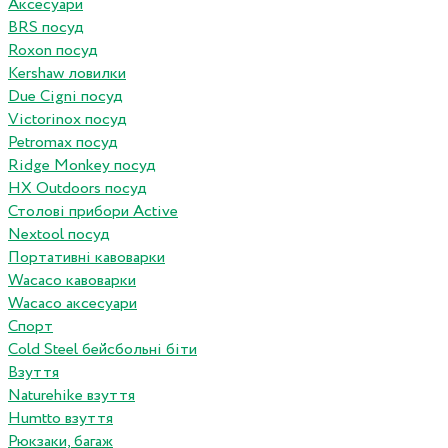
Аксесуари
BRS посуд
Roxon посуд
Kershaw ловилки
Due Cigni посуд
Victorinox посуд
Petromax посуд
Ridge Monkey посуд
HX Outdoors посуд
Столові прибори Active
Nextool посуд
Портативні кавоварки
Wacaco кавоварки
Wacaco аксесуари
Спорт
Cold Steel бейсбольні біти
Взуття
Naturehike взуття
Humtto взуття
Рюкзаки, багаж