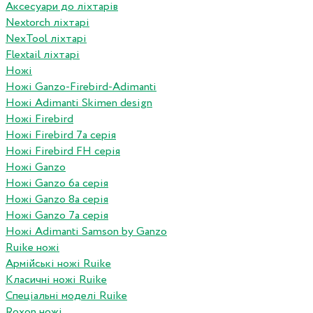
Аксесуари до ліхтарів
Nextorch ліхтарі
NexTool ліхтарі
Flextail ліхтарі
Ножі
Ножі Ganzo-Firebird-Adimanti
Ножі Adimanti Skimen design
Ножі Firebird
Ножі Firebird 7а серія
Ножі Firebird FH серія
Ножі Ganzo
Ножі Ganzo 6а серія
Ножі Ganzo 8а серія
Ножі Ganzo 7а серія
Ножі Adimanti Samson by Ganzo
Ruike ножі
Армійські ножі Ruike
Класичні ножі Ruike
Спеціальні моделі Ruike
Roxon ножi