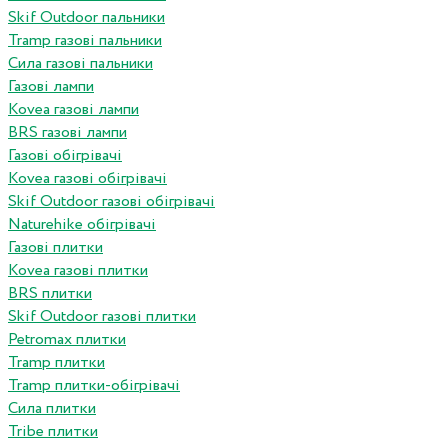
Skif Outdoor пальники
Tramp газові пальники
Сила газові пальники
Газові лампи
Kovea газові лампи
BRS газові лампи
Газові обігрівачі
Kovea газові обігрівачі
Skif Outdoor газові обігрівачі
Naturehike обігрівачі
Газові плитки
Kovea газові плитки
BRS плитки
Skif Outdoor газові плитки
Petromax плитки
Tramp плитки
Tramp плитки-обігрівачі
Сила плитки
Tribe плитки