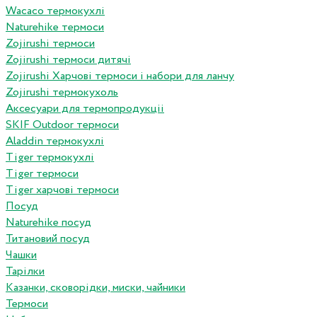
Wacaco термокухлі
Naturehike термоси
Zojirushi термоси
Zojirushi термоси дитячі
Zojirushi Харчові термоси і набори для ланчу
Zojirushi термокухоль
Аксесуари для термопродукціі
SKIF Outdoor термоси
Aladdin термокухлі
Tiger термокухлі
Tiger термоси
Tiger харчові термоси
Посуд
Naturehike посуд
Титановий посуд
Чашки
Тарілки
Казанки, сковорідки, миски, чайники
Термоси