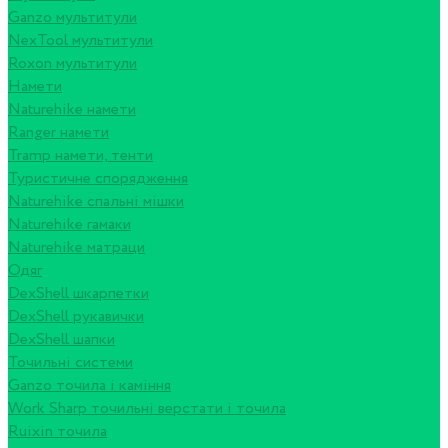
Ganzo мультитули
NexTool мультитули
Roxon мультитули
Намети
Naturehike намети
Ranger намети
Tramp намети, тенти
Туристичне спорядження
Naturehike спальні мішки
Naturehike гамаки
Naturehike матраци
Одяг
DexShell шкарпетки
DexShell рукавички
DexShell шапки
Точильні системи
Ganzo точила і каміння
Work Sharp точильні верстати і точила
Ruixin точила