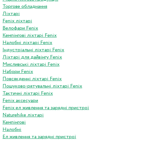
Торгове обладнання
Ліхтарі
Fenix ліхтарі
Велофари Fenix
Кемпінгові ліхтарі Fenix
Налобні ліхтарі Fenix
Індустріальні ліхтарі Fenix
Ліхтарі для дайвінгу Fenix
Мисливські ліхтарі Fenix
Набори Fenix
Повсякденні ліхтарі Fenix
Пошуково-рятувальні ліхтарі Fenix
Тактичні ліхтарі Fenix
Fenix аксесуари
Fenix ел живлення та зарядні пристрої
Naturehike ліхтарі
Кемпінгові
Налобні
Ел живлення та зарядні пристрої