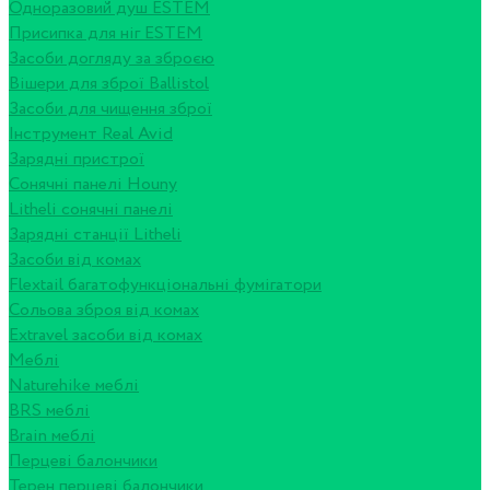
Одноразовий душ ESTEM
Присипка для ніг ESTEM
Засоби догляду за зброєю
Вішери для зброї Ballistol
Засоби для чищення зброї
Інструмент Real Avid
Зарядні пристрої
Сонячні панелі Houny
Litheli сонячні панелі
Зарядні станції Litheli
Засоби від комах
Flextail багатофункціональні фумігатори
Сольова зброя від комах
Extravel засоби від комах
Меблі
Naturehike меблі
BRS меблі
Brain меблі
Перцеві балончики
Терен перцеві балончики