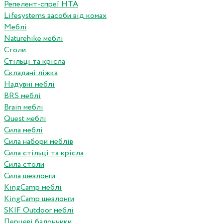
Репелент-спреї HTA
Lifesystems засоби від комах
Меблі
Naturehike меблі
Столи
Стільці та крісла
Складані ліжка
Надувні меблі
BRS меблі
Brain меблі
Quest меблі
Сила меблі
Сила набори меблів
Сила стільці та крісла
Сила столи
Сила шезлонги
KingCamp меблі
KingCamp шезлонги
SKIF Outdoor меблі
Перцеві балончики