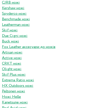
CJRB ножі
Kershaw ножі
Spyderco ножі
Benchmade ножі
Leatherman ножі
Skif ножі
Due Cigni ножі
Buck ножі
Fox Leather аксесуари до ножів
Artisan ножі
Active ножі
CRKT ножі
Olight ножі
Skif Plus ножі
Extrema Ratio ножі
HX Outdoors ножі
Peltonen ножі
Ножі Helle
Kanetsune ножі
Real Avid ножі