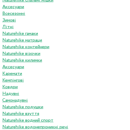
Naturehike спальні мішки
Аксесуари
Всесезонні
Зимові
Літні
Naturehike гамаки
Naturehike матраци
Naturehike контейнери
Naturehike візочки
Naturehike килимки
Аксесуари
Каремати
Кемпінгові
Ковдри
Надувні
Самонадувні
Naturehike подушки
Naturehike взуття
Naturehike водний спорт
Naturehike водонепроникні речі