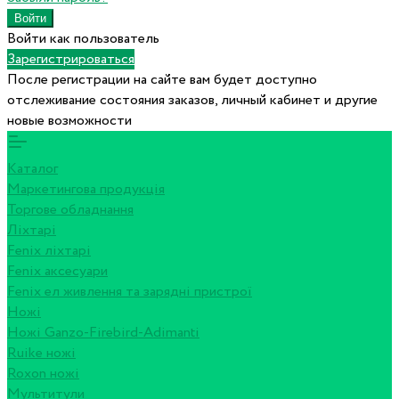
Войти как пользователь
Зарегистрироваться
После регистрации на сайте вам будет доступно
отслеживание состояния заказов, личный кабинет и другие
новые возможности
Каталог
Маркетингова продукція
Торгове обладнання
Ліхтарі
Fenix ліхтарі
Fenix аксесуари
Fenix ел живлення та зарядні пристрої
Ножі
Ножі Ganzo-Firebird-Adimanti
Ruike ножі
Roxon ножi
Мультитули