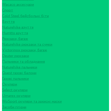
Wacaco аксесуари
Спорт
Cold Steel бейсбольні біти
Взуття
Naturehike взуття
Humtto взуття
Рюкзаки, багаж
Naturehike рюкзаки та сумки
Victorinox рюкзаки, багаж
Deuter рюкзаки
Пальники та обладнання
Naturehike пальники
Quest газові балони
Газові пальники
Окуляри
Select окуляри
Umarex окуляри
WoSport окуляри та захисні маски
Засоби гігієни