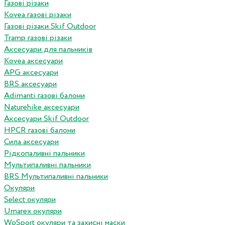
Газові різаки
Kovea газові різаки
Газові різаки Skif Outdoor
Tramp газові різаки
Аксесуари для пальників
Kovea аксесуари
APG аксесуари
BRS аксесуари
Adimanti газові балони
Naturehike аксесуари
Аксесуари Skif Outdoor
HPCR газові балони
Сила аксесуари
Рідкопаливні пальники
Мультипаливні пальники
BRS Мультипаливні пальники
Окуляри
Select окуляри
Umarex окуляри
WoSport окуляри та захисні маски