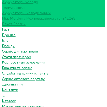
Акумулятори холоду
Термопляшки
Акумуляторні холодильники
Ніж Morakniv Flex нержавіюча сталь 12248
Пакет Fonarik
Гурт
Про нас
Блог
Бренди
Сервіс для партнерів
Стати партнером
Корпоративні замовлення
Гарантія та сервіс
Служба підтримки клієнтів
Сервіс оптового порталу
Дропшиппінг
Контакти
...
Каталог
Маркетингова продукція