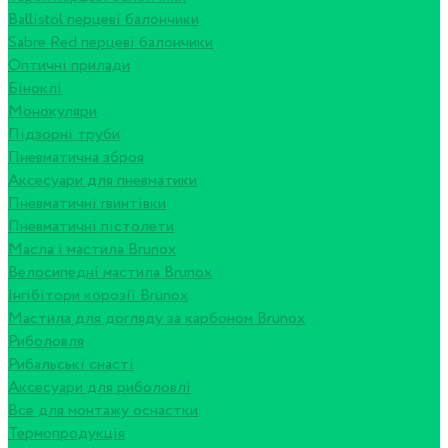
Ballistol перцеві балончики
Sabre Red перцеві балончики
Оптичні прилади
Біноклі
Монокуляри
Підзорні труби
Пневматична зброя
Аксесуари для пневматики
Пневматичні гвинтівки
Пневматичні пістолети
Масла і мастила Brunox
Велосипедні мастила Brunox
Інгібітори корозії Brunox
Мастила для догляду за карбоном Brunox
Риболовля
Рибальські снасті
Аксесуари для риболовлі
Все для монтажу оснастки
Термопродукція