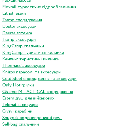
Flextail насоси
Flextail туристичне гідрообладнання
Litheli візки
Tramp спорядження
Deuter аксесуари
Deuter аптечка
Tramp аксесуари
KingCamp спальники
KingCamp туристичні килимки
Кемпинг туристичні килимки
Thermacell аксесуари
Knirps парасолі та аксесуари
Cold Steel спорядження та аксесуари
Only Hot грілки
C&amp;M TACTICAL спорядження
Estem душ для військових
Tekmat аксесуари
Сivivi карабіни
Snugpak водонепроникні речі
Selkbag спальники