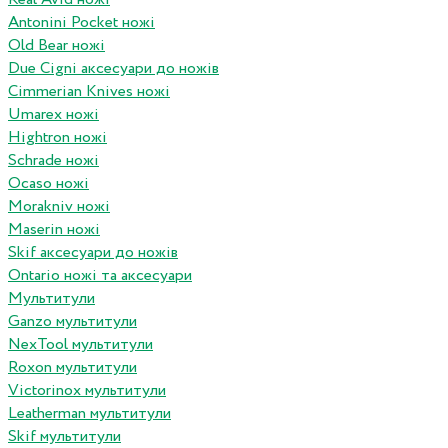
Antonini Pocket ножі
Old Bear ножі
Due Cigni аксесуари до ножів
Cimmerian Knives ножі
Umarex ножі
Hightron ножі
Schrade ножі
Ocaso ножі
Morakniv ножі
Maserin ножі
Skif аксесуари до ножів
Ontario ножі та аксесуари
Мультитули
Ganzo мультитули
NexTool мультитули
Roxon мультитули
Victorinox мультитули
Leatherman мультитули
Skif мультитули