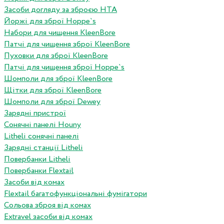
Засоби догляду за зброєю HTA
Йоржі для зброї Hoppe`s
Набори для чищення KleenBore
Патчі для чищення зброї KleenBore
Пуховки для зброї KleenBore
Патчі для чищення зброї Hoppe`s
Шомполи для зброї KleenBore
Щітки для зброї KleenBore
Шомполи для зброї Dewey
Зарядні пристрої
Сонячні панелі Houny
Litheli сонячні панелі
Зарядні станції Litheli
Повербанки Litheli
Повербанки Flextail
Засоби від комах
Flextail багатофункціональні фумігатори
Сольова зброя від комах
Extravel засоби від комах