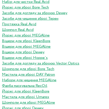
Набір для чистки Real Avid
Йоржі для зброї Bore Tech
Засоби для догляду за зброєю Dewey
Засоби для чищення зброї Терен
Протяжка Real Avid
Шомпол Real Avid
Йоржі для зброї MEGAline
Вішери для зброї KleenBore
Вішери для зброї MEGAline
Вішери для зброї Dewey
Вішери для зброї Hoppe`s
Засоби для догляду за зброєю Vector Optics
Шомполи для зброї Bore Tech
Мастила для зброї DAY Patron
Набори для чищення MEGAline
Фарба маскувальна RecOil
Йоржі для зброї KleenBore
Мастила для зброї Umarex
Шомполи для зброї MEGAline
Йоржі для зброї Dewey