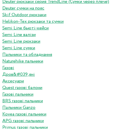
Deuter рюкзаки серия TrendLine (Сумки через плече)
Deuter сумки на пояс
Skif Outdoor рюкзаки
Helikon-Tex рюкзаки та сумки
Semi Line бьюті-кейси
Semi Line валізи
Semi Line рюкзаки
Semi Line сумки
Пальники та обладнання
Naturehike пальники
Газові
Дров&#039;яні
Аксесуари
Quest газові балони
Газові пальники
BRS газові пальники
Пальники Ganzo
Kovea газові пальники
APG газові пальники
Primus газові пальники