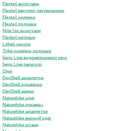
Flextail аксесуари
Flextail вакуумні пакувальники
Flextail килимки
Flextail подушки
Nite Ize аксесуари
Flextail матраци
Litheli насоси
Tribe килимки, подушки
Semi Line водонепроникні речі
Semi Line парасолі
Одяг
DexShell шкарпетки
DexShell рукавички
DexShell шапки
Naturehike одяг
Naturehike рукавиці
Naturehike шкарпетки
Naturehike верхній одяг
Naturehike штани