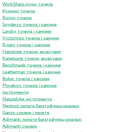
WorkSharp ручні точила
Кухонні точила
Ruixin точила
Spyderco точила і каміння
Lansky точила і каміння
Victorinox точила і каміння
Risam точила і каміння
Hapstone точила, аксесуари
Kanetsune точила, аксесуари
Benchmade точила і каміння
Leatherman точила і каміння
Boker точила і каміння
Morakniv точила і каміння
Інструменти
Naturehike інструменти
Nextool лопати багатофункціональні
Ganzo сокири і мачете
Adimanti лопати багатофункціональні
Adimanti сокири