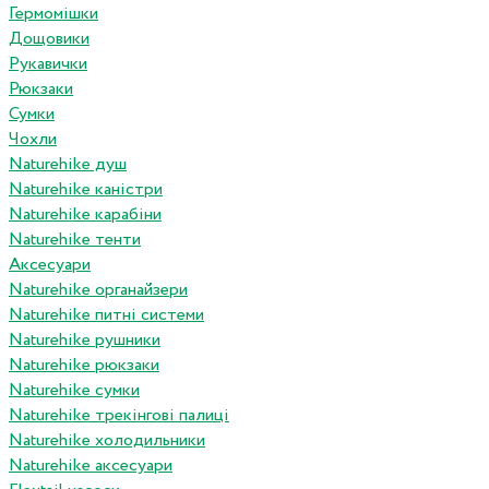
Гермомішки
Дощовики
Рукавички
Рюкзаки
Сумки
Чохли
Naturehike душ
Naturehike каністри
Naturehike карабіни
Naturehike тенти
Аксесуари
Naturehike органайзери
Naturehike питні системи
Naturehike рушники
Naturehike рюкзаки
Naturehike сумки
Naturehike трекінгові палиці
Naturehike холодильники
Naturehike аксесуари