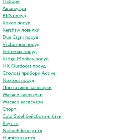
Набори
Аксесуари
BRS посуд
Roxon посуд
Kershaw ловилки
Due Cigni посуд
Victorinox посуд
Petromax посуд
Ridge Monkey посуд
HX Outdoors посуд
Столові прибори Active
Nextool посуд
Портативні кавоварки
Wacaco кавоварки
Wacaco аксесуари
Спорт
Cold Steel бейсбольні біти
Взуття
Naturehike взуття
Humtto взуття