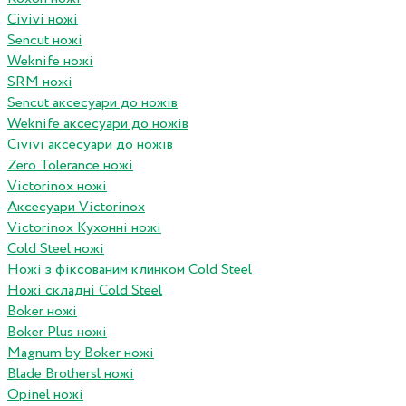
Civivi ножі
Sencut ножі
Weknife ножі
SRM ножі
Sencut аксесуари до ножів
Weknife аксесуари до ножів
Civivi аксесуари до ножів
Zero Tolerance ножі
Victorinox ножі
Аксесуари Victorinox
Victorinox Кухонні ножі
Cold Steel ножі
Ножі з фіксованим клинком Cold Steel
Ножі складні Cold Steel
Boker ножі
Boker Plus ножі
Magnum by Boker ножі
Blade Brothersl ножі
Opinel ножі