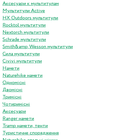
Аксесуари к мультитулам
Мультитули Active
HX Outdoors мультитули
Rocktol мультитули
Nextorch мультитули
Schrade мультитули
Smith&amp;Wesson мультитули
Сила мультитули
Civivi мультитули
Намети
Naturehike намети
Одномісні
Двомісні
Тримісні
Чотиримісні
Аксесуари
Ranger намети
Tramp намети, тенти
Туристичне спорядження