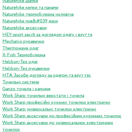
Naturehike шапки
Naturehike кепки та панами
Naturehike термобілизна чоловіча
Naturehike пов&#039;язки
Naturehike аксесуари
HEY-sport засіб за доглядом одягу і взуття
Mechanix рукавички
Thermowave одяг
X-Fish Термобілизна
Helikon-Tex одяг
Helikon-Tex рукавички
HTA Засоби догляду за одягом та взуттяс
Точильні системи
Ganzo точила і каміння
Work Sharp точильні верстати і точила
Work Sharp професiйнi кухоннi точилки электричнi
Work Sharp унiверсальнi точилки электричнi
Work Sharp аксесуари до професiйних кухонних точилок
Work Sharp аксесуари до унiверсальних электричних
точилок