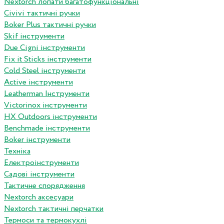
Nextorch лопати багатофункціональні
Сivivi тактичні ручки
Boker Plus тактичні ручки
Skif інструменти
Due Cigni інструменти
Fix it Sticks інструменти
Сold Steel інструменти
Active інструменти
Leatherman Інструменти
Victorinox інструменти
HX Outdoors інструменти
Benchmade інструменти
Boker інструменти
Техніка
Електроінструменти
Садові інструменти
Тактичне спорядження
Nextorch аксесуари
Nextorch тактичні перчатки
Термоси та термокухлі