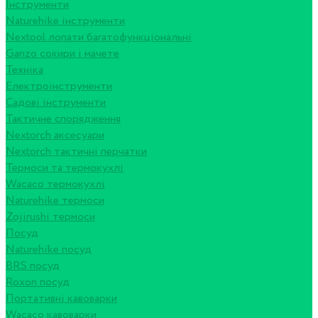
Інструменти
Naturehike інструменти
Nextool лопати багатофункціональні
Ganzo сокири і мачете
Техніка
Електроінструменти
Садові інструменти
Тактичне спорядження
Nextorch аксесуари
Nextorch тактичні перчатки
Термоси та термокухлі
Wacaco термокухлі
Naturehike термоси
Zojirushi термоси
Посуд
Naturehike посуд
BRS посуд
Roxon посуд
Портативні кавоварки
Wacaco кавоварки