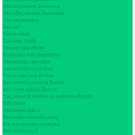
Ballistol перцеві балончики
Sabre Red перцеві балончики
Оптичні прилади
Біноклі
Монокуляри
Підзорні труби
Пневматична зброя
Аксесуари для пневматики
Пневматичні гвинтівки
Пневматичні пістолети
Масла і мастила Brunox
Велосипедні мастила Brunox
Інгібітори корозії Brunox
Мастила для догляду за карбоном Brunox
Риболовля
Рибальські снасті
Аксесуари для риболовлі
Все для монтажу оснастки
Термопродукція