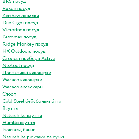
BRS посуд
Roxon посуд
Kershaw ловилки
Due Cigni посуд
Victorinox посуд
Petromax посуд
Ridge Monkey посуд
HX Outdoors посуд
Столові прибори Active
Nextool посуд
Портативні кавоварки
Wacaco кавоварки
Wacaco аксесуари
Спорт
Cold Steel бейсбольні біти
Взуття
Naturehike взуття
Humtto взуття
Рюкзаки, багаж
Naturehike рюкзаки та сумки