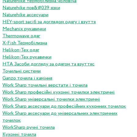
Naturehike термобілизна чоловіча
Naturehike пов&#039;язки
Naturehike аксесуари
HEY-sport засіб за доглядом одягу і взуття
Mechanix рукавички
Thermowave одяг
X-Fish Термобілизна
Helikon-Tex одяг
Helikon-Tex рукавички
HTA Засоби догляду за одягом та взуттяс
Точильні системи
Ganzo точила і каміння
Work Sharp точильні верстати і точила
Work Sharp професiйнi кухоннi точилки электричнi
Work Sharp унiверсальнi точилки электричнi
Work Sharp аксесуари до професiйних кухонних точилок
Work Sharp аксесуари до унiверсальних электричних
точилок
WorkSharp ручні точила
Кухонні точила