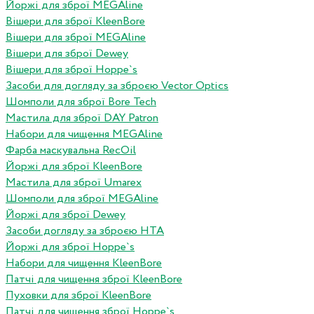
Йоржі для зброї MEGAline
Вішери для зброї KleenBore
Вішери для зброї MEGAline
Вішери для зброї Dewey
Вішери для зброї Hoppe`s
Засоби для догляду за зброєю Vector Optics
Шомполи для зброї Bore Tech
Мастила для зброї DAY Patron
Набори для чищення MEGAline
Фарба маскувальна RecOil
Йоржі для зброї KleenBore
Мастила для зброї Umarex
Шомполи для зброї MEGAline
Йоржі для зброї Dewey
Засоби догляду за зброєю HTA
Йоржі для зброї Hoppe`s
Набори для чищення KleenBore
Патчі для чищення зброї KleenBore
Пуховки для зброї KleenBore
Патчі для чищення зброї Hoppe`s