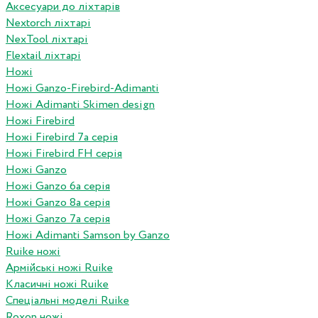
Аксесуари до ліхтарів
Nextorch ліхтарі
NexTool ліхтарі
Flextail ліхтарі
Ножі
Ножі Ganzo-Firebird-Adimanti
Ножі Adimanti Skimen design
Ножі Firebird
Ножі Firebird 7а серія
Ножі Firebird FH серія
Ножі Ganzo
Ножі Ganzo 6а серія
Ножі Ganzo 8а серія
Ножі Ganzo 7а серія
Ножі Adimanti Samson by Ganzo
Ruike ножі
Армійські ножі Ruike
Класичні ножі Ruike
Спеціальні моделі Ruike
Roxon ножi