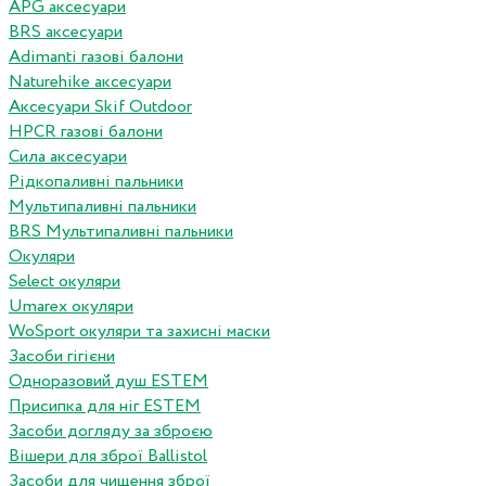
APG аксесуари
BRS аксесуари
Adimanti газові балони
Naturehike аксесуари
Аксесуари Skif Outdoor
HPCR газові балони
Сила аксесуари
Рідкопаливні пальники
Мультипаливні пальники
BRS Мультипаливні пальники
Окуляри
Select окуляри
Umarex окуляри
WoSport окуляри та захисні маски
Засоби гігієни
Одноразовий душ ESTEM
Присипка для ніг ESTEM
Засоби догляду за зброєю
Вішери для зброї Ballistol
Засоби для чищення зброї