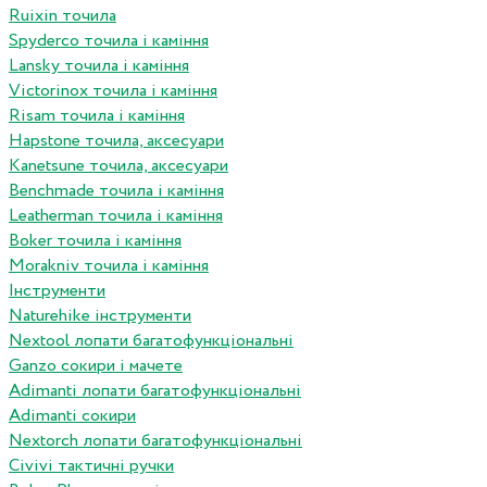
Ruixin точила
Spyderco точила і каміння
Lansky точила і каміння
Victorinox точила і каміння
Risam точила і каміння
Hapstone точила, аксесуари
Kanetsune точила, аксесуари
Benchmade точила і каміння
Leatherman точила і каміння
Boker точила і каміння
Morakniv точила і каміння
Інструменти
Naturehike інструменти
Nextool лопати багатофункціональні
Ganzo сокири і мачете
Adimanti лопати багатофункціональні
Adimanti сокири
Nextorch лопати багатофункціональні
Сivivi тактичні ручки