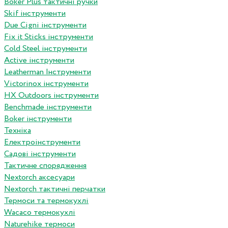
Boker Plus тактичні ручки
Skif інструменти
Due Cigni інструменти
Fix it Sticks інструменти
Сold Steel інструменти
Active інструменти
Leatherman Інструменти
Victorinox інструменти
HX Outdoors інструменти
Benchmade інструменти
Boker інструменти
Техніка
Електроінструменти
Садові інструменти
Тактичне спорядження
Nextorch аксесуари
Nextorch тактичні перчатки
Термоси та термокухлі
Wacaco термокухлі
Naturehike термоси