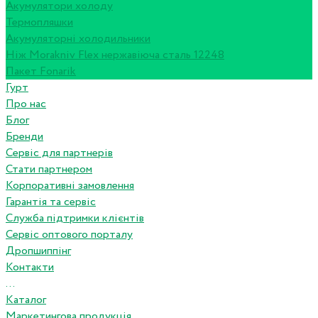
Акумулятори холоду
Термопляшки
Акумуляторні холодильники
Ніж Morakniv Flex нержавіюча сталь 12248
Пакет Fonarik
Гурт
Про нас
Блог
Бренди
Сервіс для партнерів
Стати партнером
Корпоративні замовлення
Гарантія та сервіс
Служба підтримки клієнтів
Сервіс оптового порталу
Дропшиппінг
Контакти
...
Каталог
Маркетингова продукція