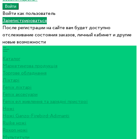
Войти как пользователь
Зарегистрироваться
После регистрации на сайте вам будет доступно
отслеживание состояния заказов, личный кабинет и другие
новые возможности
Каталог
Маркетингова продукція
Торгове обладнання
Ліхтарі
Fenix ліхтарі
Fenix аксесуари
Fenix ел живлення та зарядні пристрої
Ножі
Ножі Ganzo-Firebird-Adimanti
Ruike ножі
Roxon ножi
Мультитули