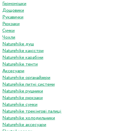
Гермомішки
Дощовики
Рукавички
Рюкзаки
Сумки
Чохли
Naturehike душ
Naturehike каністри
Naturehike карабіни
Naturehike тенти
Аксесуари
Naturehike органайзери
Naturehike питні системи
Naturehike рушники
Naturehike рюкзаки
Naturehike сумки
Naturehike трекінгові палиці
Naturehike холодильники
Naturehike аксесуари