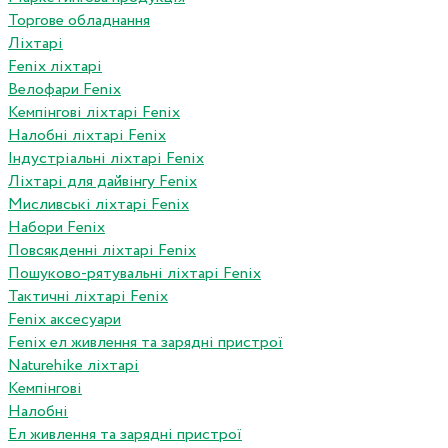
Торгове обладнання
Ліхтарі
Fenix ліхтарі
Велофари Fenix
Кемпінгові ліхтарі Fenix
Налобні ліхтарі Fenix
Індустріальні ліхтарі Fenix
Ліхтарі для дайвінгу Fenix
Мисливські ліхтарі Fenix
Набори Fenix
Повсякденні ліхтарі Fenix
Пошуково-рятувальні ліхтарі Fenix
Тактичні ліхтарі Fenix
Fenix аксесуари
Fenix ел живлення та зарядні пристрої
Naturehike ліхтарі
Кемпінгові
Налобні
Ел живлення та зарядні пристрої