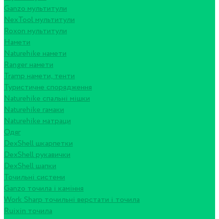
Ganzo мультитули
NexTool мультитули
Roxon мультитули
Намети
Naturehike намети
Ranger намети
Tramp намети, тенти
Туристичне спорядження
Naturehike спальні мішки
Naturehike гамаки
Naturehike матраци
Одяг
DexShell шкарпетки
DexShell рукавички
DexShell шапки
Точильні системи
Ganzo точила і каміння
Work Sharp точильні верстати і точила
Ruixin точила