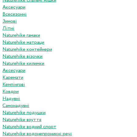
Naturehike спальні мішки
Аксесуари
Всесезонні
Зимові
Літні
Naturehike гамаки
Naturehike матраци
Naturehike контейнери
Naturehike візочки
Naturehike килимки
Аксесуари
Каремати
Кемпінгові
Ковдри
Надувні
Самонадувні
Naturehike подушки
Naturehike взуття
Naturehike водний спорт
Naturehike водонепроникні речі