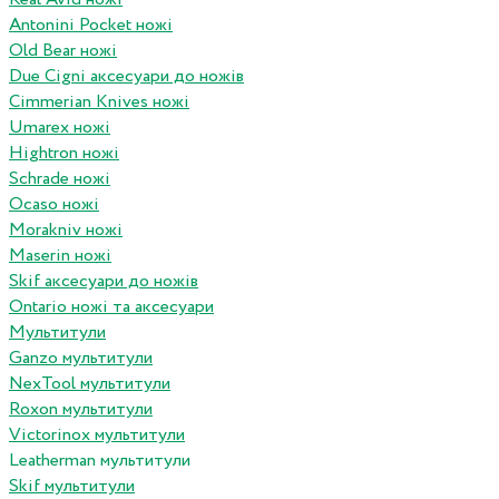
Antonini Pocket ножі
Old Bear ножі
Due Cigni аксесуари до ножів
Cimmerian Knives ножі
Umarex ножі
Hightron ножі
Schrade ножі
Ocaso ножі
Morakniv ножі
Maserin ножі
Skif аксесуари до ножів
Ontario ножі та аксесуари
Мультитули
Ganzo мультитули
NexTool мультитули
Roxon мультитули
Victorinox мультитули
Leatherman мультитули
Skif мультитули