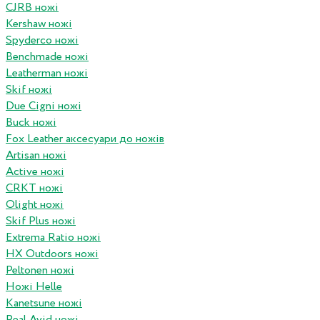
CJRB ножі
Kershaw ножі
Spyderco ножі
Benchmade ножі
Leatherman ножі
Skif ножі
Due Cigni ножі
Buck ножі
Fox Leather аксесуари до ножів
Artisan ножі
Active ножі
CRKT ножі
Olight ножі
Skif Plus ножі
Extrema Ratio ножі
HX Outdoors ножі
Peltonen ножі
Ножі Helle
Kanetsune ножі
Real Avid ножі