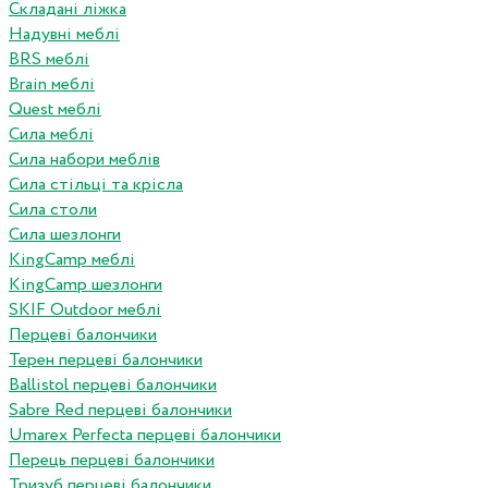
Складані ліжка
Надувні меблі
BRS меблі
Brain меблі
Quest меблі
Сила меблі
Сила набори меблів
Сила стільці та крісла
Сила столи
Сила шезлонги
KingCamp меблі
KingCamp шезлонги
SKIF Outdoor меблі
Перцеві балончики
Терен перцеві балончики
Ballistol перцеві балончики
Sabre Red перцеві балончики
Umarex Perfecta перцеві балончики
Перець перцеві балончики
Тризуб перцеві балончики