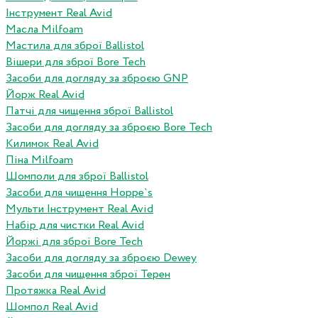
Інструмент Real Avid
Масла Milfoam
Мастила для зброї Ballistol
Вішери для зброї Bore Tech
Засоби для догляду за зброєю GNP
Йорж Real Avid
Патчі для чищення зброї Ballistol
Засоби для догляду за зброєю Bore Tech
Килимок Real Avid
Піна Milfoam
Шомполи для зброї Ballistol
Засоби для чищення Hoppe`s
Мульти Інструмент Real Avid
Набір для чистки Real Avid
Йоржі для зброї Bore Tech
Засоби для догляду за зброєю Dewey
Засоби для чищення зброї Терен
Протяжка Real Avid
Шомпол Real Avid