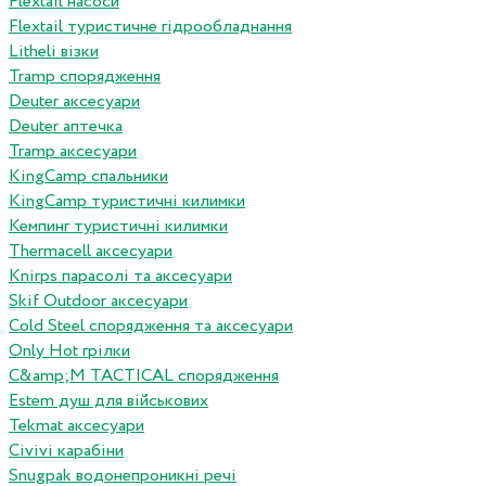
Flextail насоси
Flextail туристичне гідрообладнання
Litheli візки
Tramp спорядження
Deuter аксесуари
Deuter аптечка
Tramp аксесуари
KingCamp спальники
KingCamp туристичні килимки
Кемпинг туристичні килимки
Thermacell аксесуари
Knirps парасолі та аксесуари
Skif Outdoor аксесуари
Cold Steel спорядження та аксесуари
Only Hot грілки
C&amp;M TACTICAL спорядження
Estem душ для військових
Tekmat аксесуари
Сivivi карабіни
Snugpak водонепроникні речі