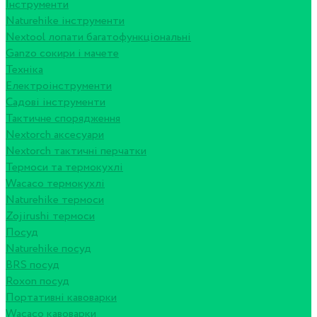
Інструменти
Naturehike інструменти
Nextool лопати багатофункціональні
Ganzo сокири і мачете
Техніка
Електроінструменти
Садові інструменти
Тактичне спорядження
Nextorch аксесуари
Nextorch тактичні перчатки
Термоси та термокухлі
Wacaco термокухлі
Naturehike термоси
Zojirushi термоси
Посуд
Naturehike посуд
BRS посуд
Roxon посуд
Портативні кавоварки
Wacaco кавоварки