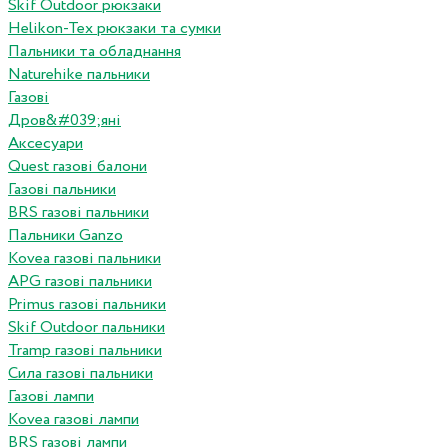
Skif Outdoor рюкзаки
Helikon-Tex рюкзаки та сумки
Пальники та обладнання
Naturehike пальники
Газові
Дров&#039;яні
Аксесуари
Quest газові балони
Газові пальники
BRS газові пальники
Пальники Ganzo
Kovea газові пальники
APG газові пальники
Primus газові пальники
Skif Outdoor пальники
Tramp газові пальники
Сила газові пальники
Газові лампи
Kovea газові лампи
BRS газові лампи