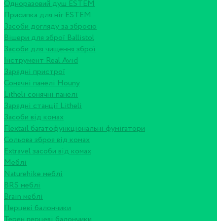
Одноразовий душ ESTEM
Присипка для ніг ESTEM
Засоби догляду за зброєю
Вішери для зброї Ballistol
Засоби для чищення зброї
Інструмент Real Avid
Зарядні пристрої
Сонячні панелі Houny
Litheli сонячні панелі
Зарядні станції Litheli
Засоби від комах
Flextail багатофункціональні фумігатори
Сольова зброя від комах
Extravel засоби від комах
Меблі
Naturehike меблі
BRS меблі
Brain меблі
Перцеві балончики
Терен перцеві балончики