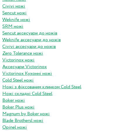
Civivi ножі
Sencut ножі
Weknife ножі
SRM ножі
Sencut аксесуари до ножів
Weknife аксесуари до ножів
Civivi аксесуари до ножів
Zero Tolerance ножі
Victorinox ножі
Аксесуари Victorinox
Victorinox Кухонні ножі
Cold Steel ножі
Ножі з фіксованим клинком Cold Steel
Ножі складні Cold Steel
Boker ножі
Boker Plus ножі
Magnum by Boker ножі
Blade Brothersl ножі
Opinel ножі