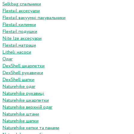
Selkbag спальники
Flextail аксесуари
Flextail вакуумні пакувальники
Flextail килимки
Flextail подушки
Nite Ize аксесуари
Flextail матраци
Litheli насоси
Одяг
DexShell шкарпетки
DexShell рукавички
DexShell шапки
Naturehike одяг
Naturehike рукавиці
Naturehike шкарпетки
Naturehike верхній одяг
Naturehike штани
Naturehike шапки
Naturehike кепки та панами