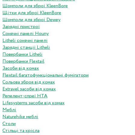
Шомполи для зброї KleenBore
Щітки для зброї KleenBore
Шомполи для зброї Dewey
Зарядні пристрої
Сонячні панелі Houny
Litheli сонячні панелі
Зарядні станції Litheli
Повербанки Litheli
Повербанки Flextail
Засоби від комах
Flextail багатофункціональні фумігатори
Сольова зброя від комах
Extravel засоби від комах
Репелент-спреї HTA
Lifesystems засоби від комах
Меблі
Naturehike меблі
Столи
Стільці та крісла