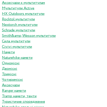
Аксесуари к мультитулам
Мультитули Active
HX Outdoors мультитули
Rocktol мультитули
Nextorch мультитули
Schrade мультитули
Smith&amp;Wesson мультитули
Сила мультитули
Civivi мультитули
Намети
Naturehike намети
Одномісні
Двомісні
Тримісні
Чотиримісні
Аксесуари
Ranger намети
Tramp намети, тенти
Туристичне спорядження