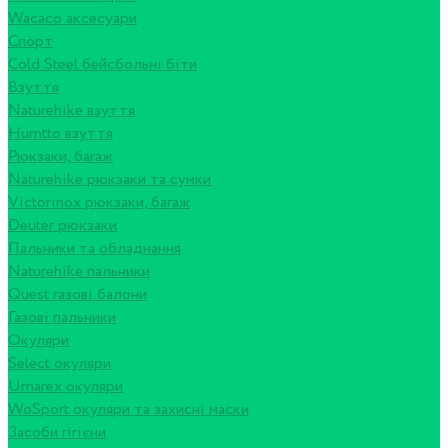
Wacaco аксесуари
Спорт
Cold Steel бейсбольні біти
Взуття
Naturehike взуття
Humtto взуття
Рюкзаки, багаж
Naturehike рюкзаки та сумки
Victorinox рюкзаки, багаж
Deuter рюкзаки
Пальники та обладнання
Naturehike пальники
Quest газові балони
Газові пальники
Окуляри
Select окуляри
Umarex окуляри
WoSport окуляри та захисні маски
Засоби гігієни