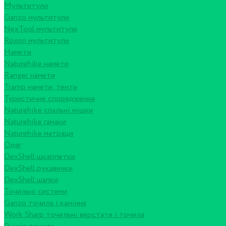
Мультитули
Ganzo мультитули
NexTool мультитули
Roxon мультитули
Намети
Naturehike намети
Ranger намети
Tramp намети, тенти
Туристичне спорядження
Naturehike спальні мішки
Naturehike гамаки
Naturehike матраци
Одяг
DexShell шкарпетки
DexShell рукавички
DexShell шапки
Точильні системи
Ganzo точила і каміння
Work Sharp точильні верстати і точила