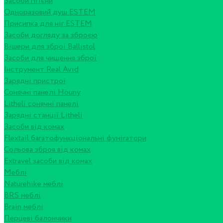
Засоби гігієни
Одноразовий душ ESTEM
Присипка для ніг ESTEM
Засоби догляду за зброєю
Вішери для зброї Ballistol
Засоби для чищення зброї
Інструмент Real Avid
Зарядні пристрої
Сонячні панелі Houny
Litheli сонячні панелі
Зарядні станції Litheli
Засоби від комах
Flextail багатофункціональні фумігатори
Сольова зброя від комах
Extravel засоби від комах
Меблі
Naturehike меблі
BRS меблі
Brain меблі
Перцеві балончики