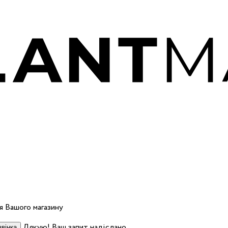
 Вашого магазину
Дякую! Ваш запит надіслано.
вінка