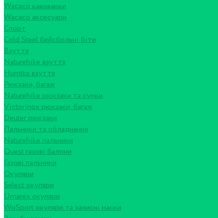
Wacaco кавоварки
Wacaco аксесуари
Спорт
Cold Steel бейсбольні біти
Взуття
Naturehike взуття
Humtto взуття
Рюкзаки, багаж
Naturehike рюкзаки та сумки
Victorinox рюкзаки, багаж
Deuter рюкзаки
Пальники та обладнання
Naturehike пальники
Quest газові балони
Газові пальники
Окуляри
Select окуляри
Umarex окуляри
WoSport окуляри та захисні маски