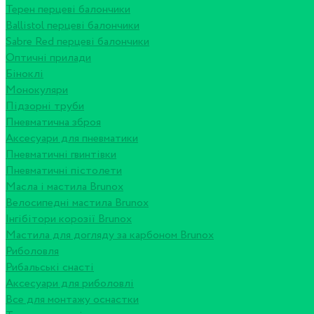
Терен перцеві балончики
Ballistol перцеві балончики
Sabre Red перцеві балончики
Оптичні прилади
Біноклі
Монокуляри
Підзорні труби
Пневматична зброя
Аксесуари для пневматики
Пневматичні гвинтівки
Пневматичні пістолети
Масла і мастила Brunox
Велосипедні мастила Brunox
Інгібітори корозії Brunox
Мастила для догляду за карбоном Brunox
Риболовля
Рибальські снасті
Аксесуари для риболовлі
Все для монтажу оснастки