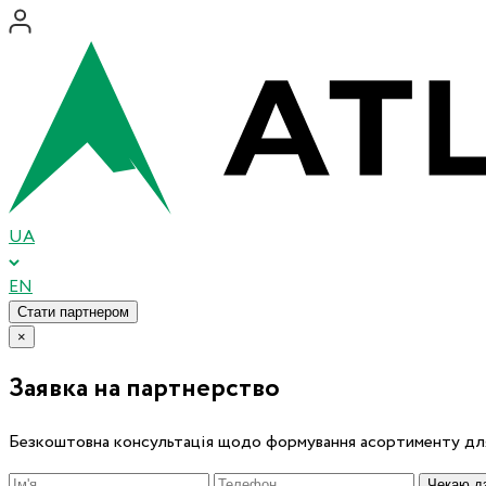
UA
EN
Стати партнером
×
Заявка на партнерство
Безкоштовна консультація щодо формування асортименту для
Чекаю дз