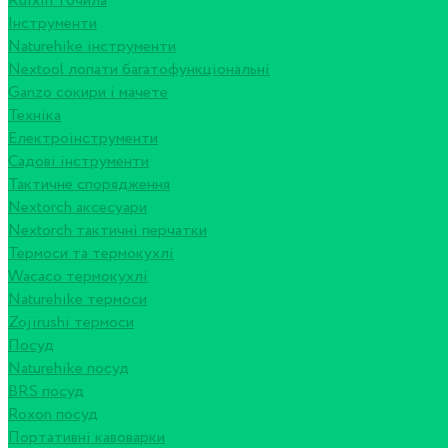
Ruixin точила
Інструменти
Naturehike інструменти
Nextool лопати багатофункціональні
Ganzo сокири і мачете
Техніка
Електроінструменти
Садові інструменти
Тактичне спорядження
Nextorch аксесуари
Nextorch тактичні перчатки
Термоси та термокухлі
Wacaco термокухлі
Naturehike термоси
Zojirushi термоси
Посуд
Naturehike посуд
BRS посуд
Roxon посуд
Портативні кавоварки