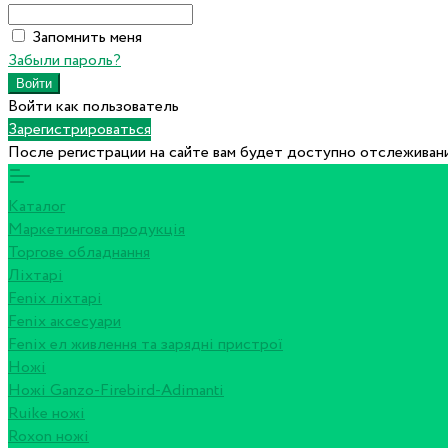
Запомнить меня
Забыли пароль?
Войти как пользователь
Зарегистрироваться
После регистрации на сайте вам будет доступно отслеживани
Каталог
Маркетингова продукція
Торгове обладнання
Ліхтарі
Fenix ліхтарі
Fenix аксесуари
Fenix ел живлення та зарядні пристрої
Ножі
Ножі Ganzo-Firebird-Adimanti
Ruike ножі
Roxon ножi