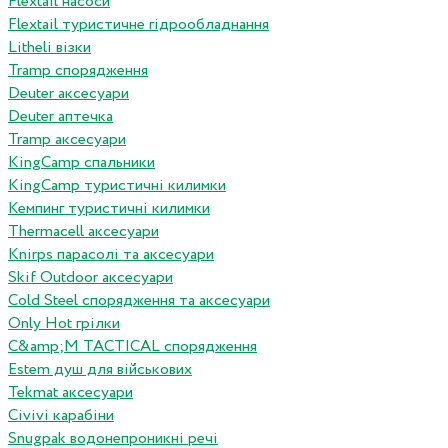
Flextail насоси
Flextail туристичне гідрообладнання
Litheli візки
Tramp спорядження
Deuter аксесуари
Deuter аптечка
Tramp аксесуари
KingCamp спальники
KingCamp туристичні килимки
Кемпинг туристичні килимки
Thermacell аксесуари
Knirps парасолі та аксесуари
Skif Outdoor аксесуари
Cold Steel спорядження та аксесуари
Only Hot грілки
C&amp;M TACTICAL спорядження
Estem душ для військових
Tekmat аксесуари
Сivivi карабіни
Snugpak водонепроникні речі