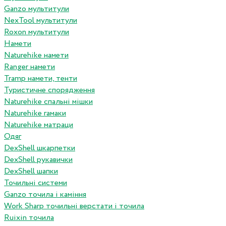
Ganzo мультитули
NexTool мультитули
Roxon мультитули
Намети
Naturehike намети
Ranger намети
Tramp намети, тенти
Туристичне спорядження
Naturehike спальні мішки
Naturehike гамаки
Naturehike матраци
Одяг
DexShell шкарпетки
DexShell рукавички
DexShell шапки
Точильні системи
Ganzo точила і каміння
Work Sharp точильні верстати і точила
Ruixin точила