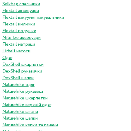
Selkbag спальники
Flextail аксесуари
Flextail вакуумні пакувальники
Flextail килимки
Flextail подушки
Nite Ize аксесуари
Flextail матраци
Litheli насоси
Одяг
DexShell шкарпетки
DexShell рукавички
DexShell шапки
Naturehike одяг
Naturehike рукавиці
Naturehike шкарпетки
Naturehike верхній одяг
Naturehike штани
Naturehike шапки
Naturehike кепки та панами