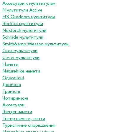
Аксесуари к мультитулам
Мультитули Active
HX Outdoors мультитули
Rocktol мультитули
Nextorch мультитули
Schrade мультитули
Smith&amp;Wesson мультитули
Сила мультитули
Civivi мультитули
Намети
Naturehike намети
Одномісні
Двомісні
Тримісні
Чотиримісні
Аксесуари
Ranger намети
Tramp намети, тенти
Туристичне спорядження