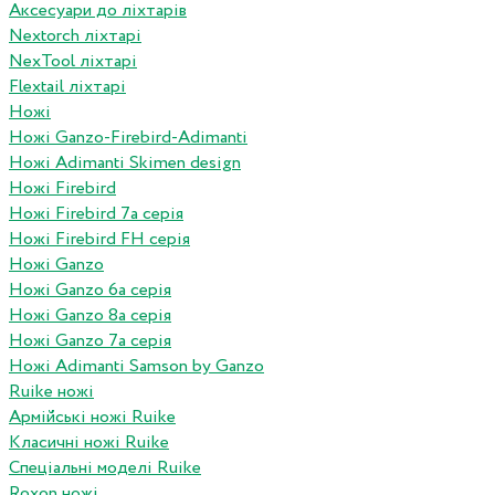
Аксесуари до ліхтарів
Nextorch ліхтарі
NexTool ліхтарі
Flextail ліхтарі
Ножі
Ножі Ganzo-Firebird-Adimanti
Ножі Adimanti Skimen design
Ножі Firebird
Ножі Firebird 7а серія
Ножі Firebird FH серія
Ножі Ganzo
Ножі Ganzo 6а серія
Ножі Ganzo 8а серія
Ножі Ganzo 7а серія
Ножі Adimanti Samson by Ganzo
Ruike ножі
Армійські ножі Ruike
Класичні ножі Ruike
Спеціальні моделі Ruike
Roxon ножi