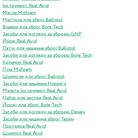
Інструмент Real Avid
Масла Milfoam
Мастила для зброї Ballistol
Вішери для зброї Bore Tech
Засоби для догляду за зброєю GNP
Йорж Real Avid
Патчі для чищення зброї Ballistol
Засоби для догляду за зброєю Bore Tech
Килимок Real Avid
Піна Milfoam
Шомполи для зброї Ballistol
Засоби для чищення Hoppe`s
Мульти Інструмент Real Avid
Набір для чистки Real Avid
Йоржі для зброї Bore Tech
Засоби для догляду за зброєю Dewey
Засоби для чищення зброї Терен
Протяжка Real Avid
Шомпол Real Avid