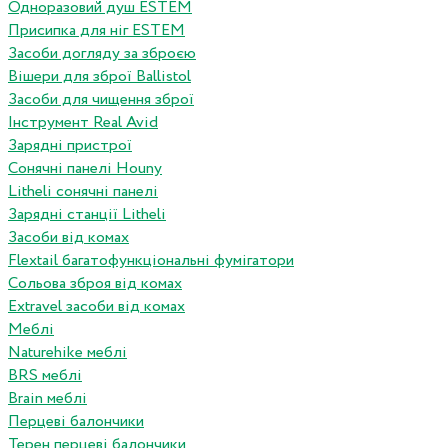
Одноразовий душ ESTEM
Присипка для ніг ESTEM
Засоби догляду за зброєю
Вішери для зброї Ballistol
Засоби для чищення зброї
Інструмент Real Avid
Зарядні пристрої
Сонячні панелі Houny
Litheli сонячні панелі
Зарядні станції Litheli
Засоби від комах
Flextail багатофункціональні фумігатори
Сольова зброя від комах
Extravel засоби від комах
Меблі
Naturehike меблі
BRS меблі
Brain меблі
Перцеві балончики
Терен перцеві балончики