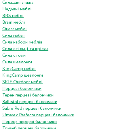
Складані ліжка
Надувні меблі
BRS меблі
Brain меблі
Quest меблі
Сила меблі
Сила набори меблів
Сила стільці та крісла
Сила столи
Сила шезлонги
KingCamp меблі
KingCamp шезлонги
SKIF Outdoor меблі
Перцеві балончики
Терен перцеві балончики
Ballistol перцеві балончики
Sabre Red перцеві балончики
Umarex Perfecta перцеві балончики
Перець перцеві балончики
Тризуб перцеві балончики