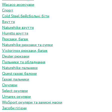
Wacaco аксесуари
Спорт
Cold Steel бейсбольні біти
Взуття
Naturehike взуття
Humtto взуття
Рюкзаки, багаж
Naturehike рюкзаки та сумки
Victorinox рюкзаки, багаж
Deuter рюкзаки
Пальники та обладнання
Naturehike пальники
Quest газові балони
Газові пальники
Окуляри
Select окуляри
Umarex окуляри
WoSport окуляри та захисні маски
Засоби гігієни