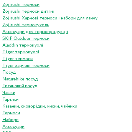
Zojirushi термоси
Zojirushi термоси дитячі
Zojirushi Харчові термоси і набори для ланчу
Zojirushi термокухоль
Аксесуари для термопродукціі
SKIF Outdoor термоси
Aladdin термокухлі
Tiger термокухлі
Tiger термоси
Tiger харчові термоси
Посуд
Naturehike посуд
Титановий посуд
Чашки
Тарілки
Казанки, сковорідки, миски, чайники
Термоси
Набори
Аксесуари