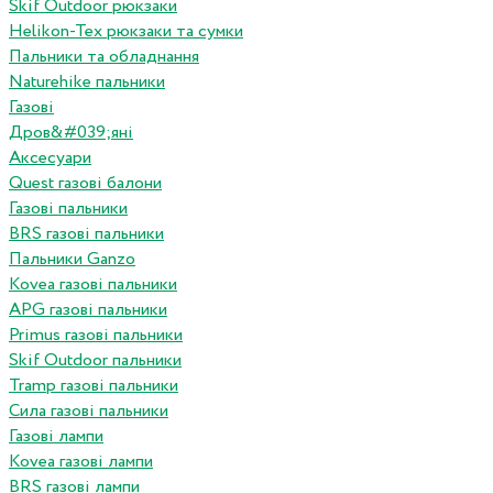
Skif Outdoor рюкзаки
Helikon-Tex рюкзаки та сумки
Пальники та обладнання
Naturehike пальники
Газові
Дров&#039;яні
Аксесуари
Quest газові балони
Газові пальники
BRS газові пальники
Пальники Ganzo
Kovea газові пальники
APG газові пальники
Primus газові пальники
Skif Outdoor пальники
Tramp газові пальники
Сила газові пальники
Газові лампи
Kovea газові лампи
BRS газові лампи