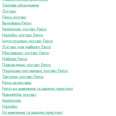
Торгове обладнання
Ліхтарі
Fenix ліхтарі
Велофари Fenix
Кемпінгові ліхтарі Fenix
Налобні ліхтарі Fenix
Індустріальні ліхтарі Fenix
Ліхтарі для дайвінгу Fenix
Мисливські ліхтарі Fenix
Набори Fenix
Повсякденні ліхтарі Fenix
Пошуково-рятувальні ліхтарі Fenix
Тактичні ліхтарі Fenix
Fenix аксесуари
Fenix ел живлення та зарядні пристрої
Naturehike ліхтарі
Кемпінгові
Налобні
Ел живлення та зарядні пристрої