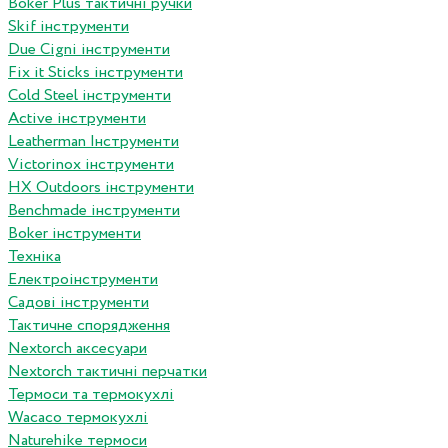
Boker Plus тактичні ручки
Skif інструменти
Due Cigni інструменти
Fix it Sticks інструменти
Сold Steel інструменти
Active інструменти
Leatherman Інструменти
Victorinox інструменти
HX Outdoors інструменти
Benchmade інструменти
Boker інструменти
Техніка
Електроінструменти
Садові інструменти
Тактичне спорядження
Nextorch аксесуари
Nextorch тактичні перчатки
Термоси та термокухлі
Wacaco термокухлі
Naturehike термоси