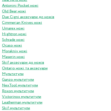
Antonini Pocket ножі
Old Bear ножі
Due Cigni аксесуари до ножів
Cimmerian Knives ножі
Umarex ножі
Hightron ножі
Schrade ножі
Ocaso ножі
Morakniv ножі
Maserin ножі
Skif аксесуари до ножів
Ontario ножі та аксесуари
Мультитули
Ganzo мультитули
NexTool мультитули
Roxon мультитули
Victorinox мультитули
Leatherman мультитули
Skif мультитули