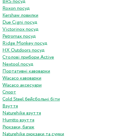
BRS посуд
Roxon посуд
Kershaw ловилки
Due Cigni посуд
Victorinox посуд
Petromax посуд
Ridge Monkey посуд
HX Outdoors посуд
Столові прибори Active
Nextool посуд
Портативні кавоварки
Wacaco кавоварки
Wacaco аксесуари
Спорт
Cold Steel бейсбольні біти
Взуття
Naturehike взуття
Humtto взуття
Рюкзаки, багаж
Naturehike рюкзаки та сумки