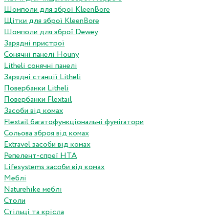
Шомполи для зброї KleenBore
Щітки для зброї KleenBore
Шомполи для зброї Dewey
Зарядні пристрої
Сонячні панелі Houny
Litheli сонячні панелі
Зарядні станції Litheli
Повербанки Litheli
Повербанки Flextail
Засоби від комах
Flextail багатофункціональні фумігатори
Сольова зброя від комах
Extravel засоби від комах
Репелент-спреї HTA
Lifesystems засоби від комах
Меблі
Naturehike меблі
Столи
Стільці та крісла