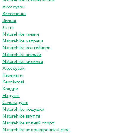
Naturehike спальні мішки
Аксесуари
Всесезонні
Зимові
Літні
Naturehike гамаки
Naturehike матраци
Naturehike контейнери
Naturehike візочки
Naturehike килимки
Аксесуари
Каремати
Кемпінгові
Ковдри
Надувні
Самонадувні
Naturehike подушки
Naturehike взуття
Naturehike водний спорт
Naturehike водонепроникні речі