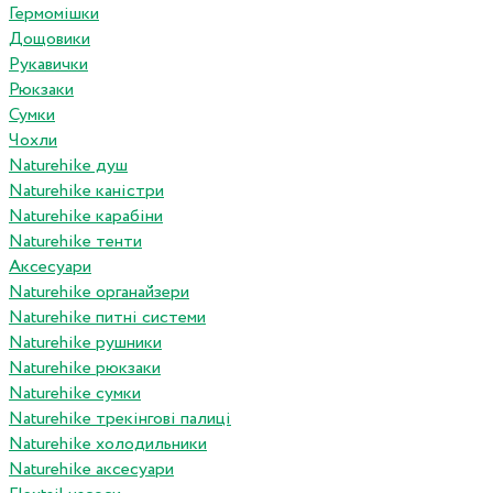
Гермомішки
Дощовики
Рукавички
Рюкзаки
Сумки
Чохли
Naturehike душ
Naturehike каністри
Naturehike карабіни
Naturehike тенти
Аксесуари
Naturehike органайзери
Naturehike питні системи
Naturehike рушники
Naturehike рюкзаки
Naturehike сумки
Naturehike трекінгові палиці
Naturehike холодильники
Naturehike аксесуари