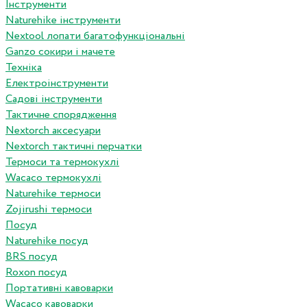
Інструменти
Naturehike інструменти
Nextool лопати багатофункціональні
Ganzo сокири і мачете
Техніка
Електроінструменти
Садові інструменти
Тактичне спорядження
Nextorch аксесуари
Nextorch тактичні перчатки
Термоси та термокухлі
Wacaco термокухлі
Naturehike термоси
Zojirushi термоси
Посуд
Naturehike посуд
BRS посуд
Roxon посуд
Портативні кавоварки
Wacaco кавоварки