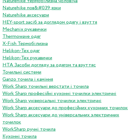
Naturehike термобілизна чоловіча
Naturehike пов&#039;язки
Naturehike аксесуари
HEY-sport засіб за доглядом одягу і взуття
Mechanix рукавички
Thermowave одяг
X-Fish Термобілизна
Helikon-Tex одяг
Helikon-Tex рукавички
HTA Засоби догляду за одягом та взуттяс
Точильні системи
Ganzo точила і каміння
Work Sharp точильні верстати і точила
Work Sharp професiйнi кухоннi точилки электричнi
Work Sharp унiверсальнi точилки электричнi
Work Sharp аксесуари до професiйних кухонних точилок
Work Sharp аксесуари до унiверсальних электричних
точилок
WorkSharp ручні точила
Кухонні точила