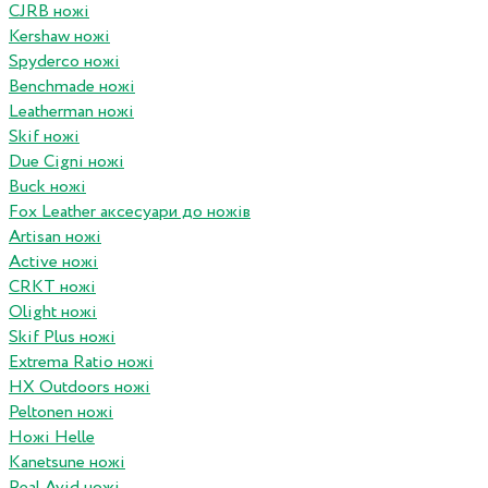
CJRB ножі
Kershaw ножі
Spyderco ножі
Benchmade ножі
Leatherman ножі
Skif ножі
Due Cigni ножі
Buck ножі
Fox Leather аксесуари до ножів
Artisan ножі
Active ножі
CRKT ножі
Olight ножі
Skif Plus ножі
Extrema Ratio ножі
HX Outdoors ножі
Peltonen ножі
Ножі Helle
Kanetsune ножі
Real Avid ножі