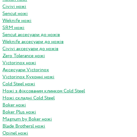
Civivi ножі
Sencut ножі
Weknife ножі
SRM ножі
Sencut аксесуари до ножів
Weknife аксесуари до ножів
Civivi аксесуари до ножів
Zero Tolerance ножі
Victorinox ножі
Аксесуари Victorinox
Victorinox Кухонні ножі
Cold Steel ножі
Ножі з фіксованим клинком Cold Steel
Ножі складні Cold Steel
Boker ножі
Boker Plus ножі
Magnum by Boker ножі
Blade Brothersl ножі
Opinel ножі