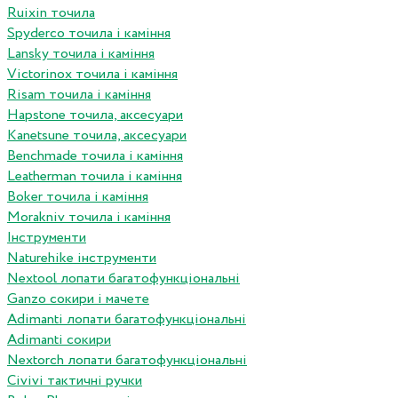
Ruixin точила
Spyderco точила і каміння
Lansky точила і каміння
Victorinox точила і каміння
Risam точила і каміння
Hapstone точила, аксесуари
Kanetsune точила, аксесуари
Benchmade точила і каміння
Leatherman точила і каміння
Boker точила і каміння
Morakniv точила і каміння
Інструменти
Naturehike інструменти
Nextool лопати багатофункціональні
Ganzo сокири і мачете
Adimanti лопати багатофункціональні
Adimanti сокири
Nextorch лопати багатофункціональні
Сivivi тактичні ручки