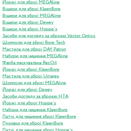
Йоржі для зброї MEGAline
Вішери для зброї KleenBore
Вішери для зброї MEGAline
Вішери для зброї Dewey
Вішери для зброї Hoppe`s
Засоби для догляду за зброєю Vector Optics
Шомполи для зброї Bore Tech
Мастила для зброї DAY Patron
Набори для чищення MEGAline
Фарба маскувальна RecOil
Йоржі для зброї KleenBore
Мастила для зброї Umarex
Шомполи для зброї MEGAline
Йоржі для зброї Dewey
Засоби догляду за зброєю HTA
Йоржі для зброї Hoppe`s
Набори для чищення KleenBore
Патчі для чищення зброї KleenBore
Пуховки для зброї KleenBore
Патчі для чищення зброї Hoppe`s