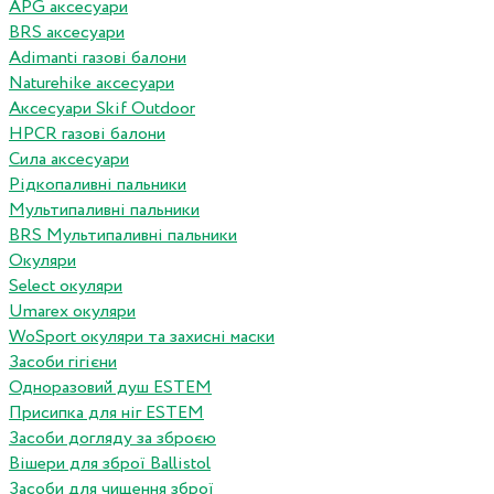
APG аксесуари
BRS аксесуари
Adimanti газові балони
Naturehike аксесуари
Аксесуари Skif Outdoor
HPCR газові балони
Сила аксесуари
Рідкопаливні пальники
Мультипаливні пальники
BRS Мультипаливні пальники
Окуляри
Select окуляри
Umarex окуляри
WoSport окуляри та захисні маски
Засоби гігієни
Одноразовий душ ESTEM
Присипка для ніг ESTEM
Засоби догляду за зброєю
Вішери для зброї Ballistol
Засоби для чищення зброї