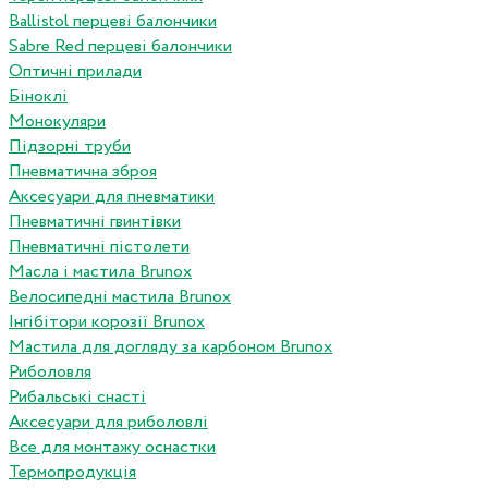
Ballistol перцеві балончики
Sabre Red перцеві балончики
Оптичні прилади
Біноклі
Монокуляри
Підзорні труби
Пневматична зброя
Аксесуари для пневматики
Пневматичні гвинтівки
Пневматичні пістолети
Масла і мастила Brunox
Велосипедні мастила Brunox
Інгібітори корозії Brunox
Мастила для догляду за карбоном Brunox
Риболовля
Рибальські снасті
Аксесуари для риболовлі
Все для монтажу оснастки
Термопродукція