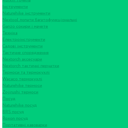
Ruixin точила
Інструменти
Naturehike інструменти
Nextool лопати багатофункціональні
Ganzo сокири і мачете
Техніка
Електроінструменти
Садові інструменти
Тактичне спорядження
Nextorch аксесуари
Nextorch тактичні перчатки
Термоси та термокухлі
Wacaco термокухлі
Naturehike термоси
Zojirushi термоси
Посуд
Naturehike посуд
BRS посуд
Roxon посуд
Портативні кавоварки