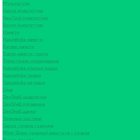
Мультитули
Ganzo мультитули
NexTool мультитули
Roxon мультитули
Намети
Naturehike намети
Ranger намети
Tramp намети, тенти
Туристичне спорядження
Naturehike спальні мішки
Naturehike гамаки
Naturehike матраци
Одяг
DexShell шкарпетки
DexShell рукавички
DexShell шапки
Точильні системи
Ganzo точила і каміння
Work Sharp точильні верстати і точила