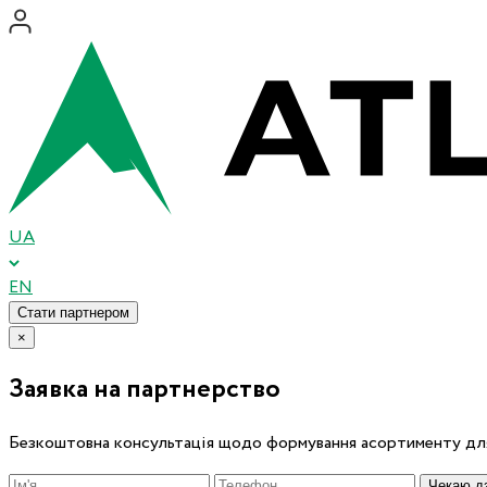
UA
EN
Стати партнером
×
Заявка на партнерство
Безкоштовна консультація щодо формування асортименту для
Чекаю дз