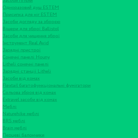
Засоби гігієни
Одноразовий душ ESTEM
Присипка для ніг ESTEM
Засоби догляду за зброєю
Вішери для зброї Ballistol
Засоби для чищення зброї
Інструмент Real Avid
Зарядні пристрої
Сонячні панелі Houny
Litheli сонячні панелі
Зарядні станції Litheli
Засоби від комах
Flextail багатофункціональні фумігатори
Сольова зброя від комах
Extravel засоби від комах
Меблі
Naturehike меблі
BRS меблі
Brain меблі
Перцеві балончики