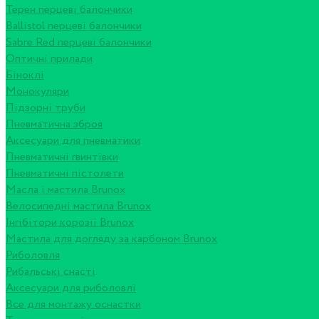
Терен перцеві балончики
Ballistol перцеві балончики
Sabre Red перцеві балончики
Оптичні прилади
Біноклі
Монокуляри
Підзорні труби
Пневматична зброя
Аксесуари для пневматики
Пневматичні гвинтівки
Пневматичні пістолети
Масла і мастила Brunox
Велосипедні мастила Brunox
Інгібітори корозії Brunox
Мастила для догляду за карбоном Brunox
Риболовля
Рибальські снасті
Аксесуари для риболовлі
Все для монтажу оснастки