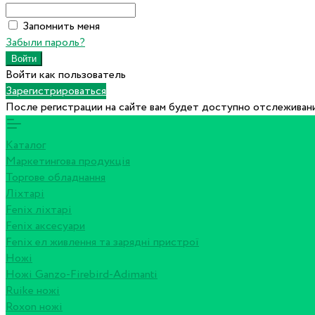
Запомнить меня
Забыли пароль?
Войти как пользователь
Зарегистрироваться
После регистрации на сайте вам будет доступно отслеживани
Каталог
Маркетингова продукція
Торгове обладнання
Ліхтарі
Fenix ліхтарі
Fenix аксесуари
Fenix ел живлення та зарядні пристрої
Ножі
Ножі Ganzo-Firebird-Adimanti
Ruike ножі
Roxon ножi