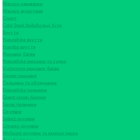
Wacaco кавоварки
Wacaco аксесуари
Спорт
Cold Steel бейсбольні біти
Взуття
Naturehike взуття
Humtto взуття
Рюкзаки, багаж
Naturehike рюкзаки та сумки
Victorinox рюкзаки, багаж
Deuter рюкзаки
Пальники та обладнання
Naturehike пальники
Quest газові балони
Газові пальники
Окуляри
Select окуляри
Umarex окуляри
WoSport окуляри та захисні маски