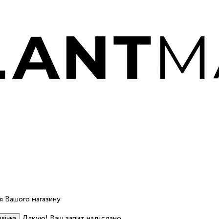
 Вашого магазину
Дякую! Ваш запит надіслано.
вінка