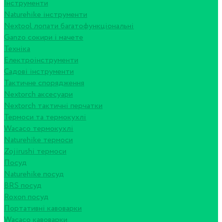
Інструменти
Naturehike інструменти
Nextool лопати багатофункціональні
Ganzo сокири і мачете
Техніка
Електроінструменти
Садові інструменти
Тактичне спорядження
Nextorch аксесуари
Nextorch тактичні перчатки
Термоси та термокухлі
Wacaco термокухлі
Naturehike термоси
Zojirushi термоси
Посуд
Naturehike посуд
BRS посуд
Roxon посуд
Портативні кавоварки
Wacaco кавоварки