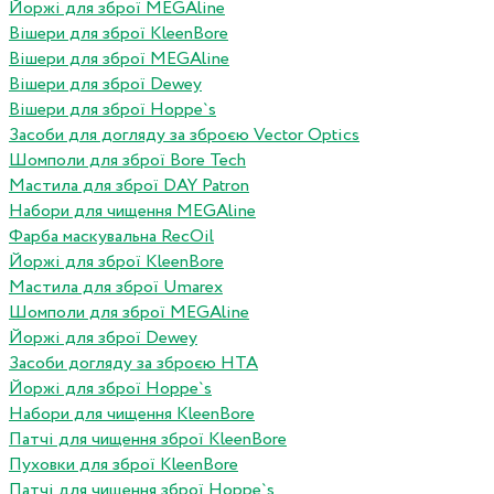
Йоржі для зброї MEGAline
Вішери для зброї KleenBore
Вішери для зброї MEGAline
Вішери для зброї Dewey
Вішери для зброї Hoppe`s
Засоби для догляду за зброєю Vector Optics
Шомполи для зброї Bore Tech
Мастила для зброї DAY Patron
Набори для чищення MEGAline
Фарба маскувальна RecOil
Йоржі для зброї KleenBore
Мастила для зброї Umarex
Шомполи для зброї MEGAline
Йоржі для зброї Dewey
Засоби догляду за зброєю HTA
Йоржі для зброї Hoppe`s
Набори для чищення KleenBore
Патчі для чищення зброї KleenBore
Пуховки для зброї KleenBore
Патчі для чищення зброї Hoppe`s