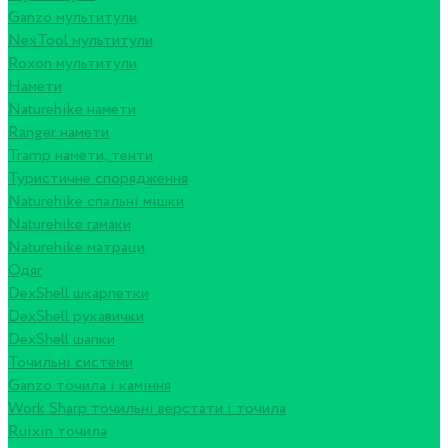
Ganzo мультитули
NexTool мультитули
Roxon мультитули
Намети
Naturehike намети
Ranger намети
Tramp намети, тенти
Туристичне спорядження
Naturehike спальні мішки
Naturehike гамаки
Naturehike матраци
Одяг
DexShell шкарпетки
DexShell рукавички
DexShell шапки
Точильні системи
Ganzo точила і каміння
Work Sharp точильні верстати і точила
Ruixin точила