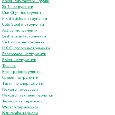
Boker Plus тактичні ручки
Skif інструменти
Due Cigni інструменти
Fix it Sticks інструменти
Сold Steel інструменти
Active інструменти
Leatherman Інструменти
Victorinox інструменти
HX Outdoors інструменти
Benchmade інструменти
Boker інструменти
Техніка
Електроінструменти
Садові інструменти
Тактичне спорядження
Nextorch аксесуари
Nextorch тактичні перчатки
Термоси та термокухлі
Wacaco термокухлі
Naturehike термоси