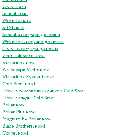
Civivi ножі
Sencut ножі
Weknife ножі
SRM ножі
Sencut аксесуари до ножів
Weknife аксесуари до ножів
Civivi аксесуари до ножів
Zero Tolerance ножі
Victorinox ножі
Аксесуари Victorinox
Victorinox Кухонні ножі
Cold Steel ножі
Ножі з фіксованим клинком Cold Steel
Ножі складні Cold Steel
Boker ножі
Boker Plus ножі
Magnum by Boker ножі
Blade Brothersl ножі
Opinel ножі