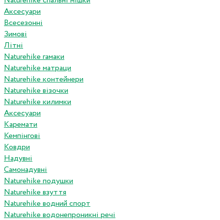
Naturehike спальні мішки
Аксесуари
Всесезонні
Зимові
Літні
Naturehike гамаки
Naturehike матраци
Naturehike контейнери
Naturehike візочки
Naturehike килимки
Аксесуари
Каремати
Кемпінгові
Ковдри
Надувні
Самонадувні
Naturehike подушки
Naturehike взуття
Naturehike водний спорт
Naturehike водонепроникні речі