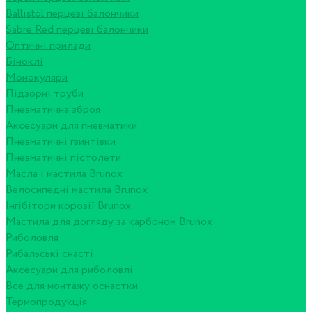
Ballistol перцеві балончики
Sabre Red перцеві балончики
Оптичні прилади
Біноклі
Монокуляри
Підзорні труби
Пневматична зброя
Аксесуари для пневматики
Пневматичні гвинтівки
Пневматичні пістолети
Масла і мастила Brunox
Велосипедні мастила Brunox
Інгібітори корозії Brunox
Мастила для догляду за карбоном Brunox
Риболовля
Рибальські снасті
Аксесуари для риболовлі
Все для монтажу оснастки
Термопродукція