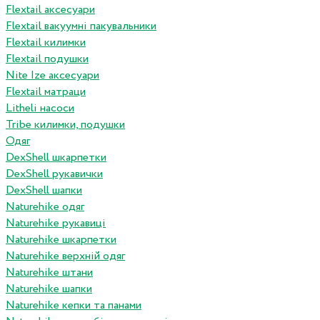
Flextail аксесуари
Flextail вакуумні пакувальники
Flextail килимки
Flextail подушки
Nite Ize аксесуари
Flextail матраци
Litheli насоси
Tribe килимки, подушки
Одяг
DexShell шкарпетки
DexShell рукавички
DexShell шапки
Naturehike одяг
Naturehike рукавиці
Naturehike шкарпетки
Naturehike верхній одяг
Naturehike штани
Naturehike шапки
Naturehike кепки та панами