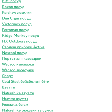
BRS посуд
Roxon посуд
Kershaw ловилки
Due Cigni посуд
Victorinox посуд
Petromax посуд
Ridge Monkey посуд
HX Outdoors посуд
Столові прибори Active
Nextool посуд
Портативні кавоварки
Wacaco кавоварки
Wacaco аксесуари
Спорт
Cold Steel бейсбольні біти
Взуття
Naturehike взуття
Humtto взуття
Рюкзаки, багаж
Naturehike рюкзаки та сумки