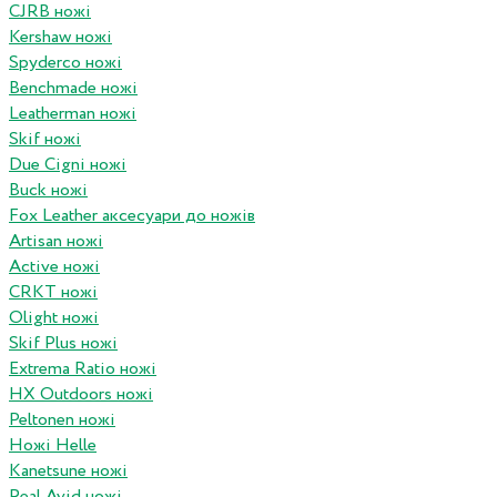
CJRB ножі
Kershaw ножі
Spyderco ножі
Benchmade ножі
Leatherman ножі
Skif ножі
Due Cigni ножі
Buck ножі
Fox Leather аксесуари до ножів
Artisan ножі
Active ножі
CRKT ножі
Olight ножі
Skif Plus ножі
Extrema Ratio ножі
HX Outdoors ножі
Peltonen ножі
Ножі Helle
Kanetsune ножі
Real Avid ножі