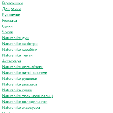
Гермомішки
Дощовики
Рукавички
Рюкзаки
Сумки
Чохли
Naturehike душ
Naturehike каністри
Naturehike карабіни
Naturehike тенти
Аксесуари
Naturehike органайзери
Naturehike питні системи
Naturehike рушники
Naturehike рюкзаки
Naturehike сумки
Naturehike трекінгові палиці
Naturehike холодильники
Naturehike аксесуари