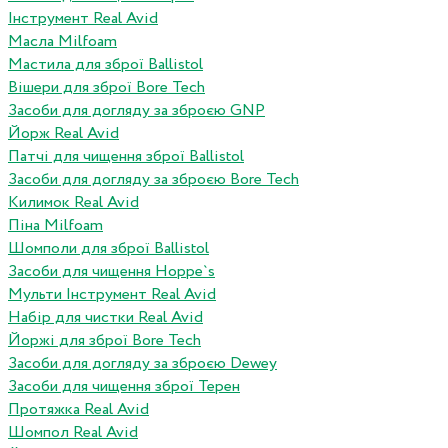
Інструмент Real Avid
Масла Milfoam
Мастила для зброї Ballistol
Вішери для зброї Bore Tech
Засоби для догляду за зброєю GNP
Йорж Real Avid
Патчі для чищення зброї Ballistol
Засоби для догляду за зброєю Bore Tech
Килимок Real Avid
Піна Milfoam
Шомполи для зброї Ballistol
Засоби для чищення Hoppe`s
Мульти Інструмент Real Avid
Набір для чистки Real Avid
Йоржі для зброї Bore Tech
Засоби для догляду за зброєю Dewey
Засоби для чищення зброї Терен
Протяжка Real Avid
Шомпол Real Avid