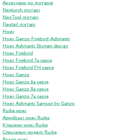
Аксесуари до ліхтарів
Nextorch ліхтарі
NexTool ліхтарі
Flextail ліхтарі
Ножі
Ножі Ganzo-Firebird-Adimanti
Ножі Adimanti Skimen design
Ножі Firebird
Ножі Firebird 7а серія
Ножі Firebird FH серія
Ножі Ganzo
Ножі Ganzo 6а серія
Ножі Ganzo 8а серія
Ножі Ganzo 7а серія
Ножі Adimanti Samson by Ganzo
Ruike ножі
Армійські ножі Ruike
Класичні ножі Ruike
Спеціальні моделі Ruike
Roxon ножi