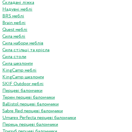
Складані ліжка
Надувні меблі
BRS меблі
Brain меблі
Quest меблі
Сила меблі
Сила набори меблів
Сила стільці та крісла
Сила столи
Сила шезлонги
KingCamp меблі
KingCamp шезлонги
SKIF Outdoor меблі
Перцеві балончики
Терен перцеві балончики
Ballistol перцеві балончики
Sabre Red перцеві балончики
Umarex Perfecta перцеві балончики
Перець перцеві балончики
Тризуб перцеві балончики