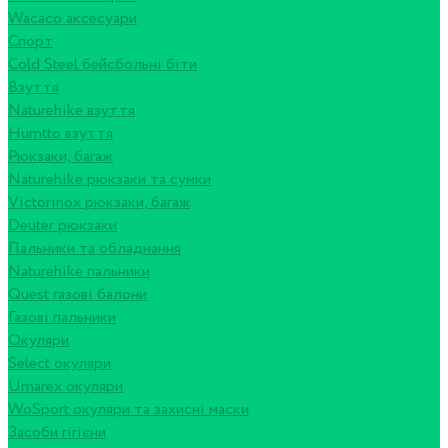
Wacaco аксесуари
Спорт
Cold Steel бейсбольні біти
Взуття
Naturehike взуття
Humtto взуття
Рюкзаки, багаж
Naturehike рюкзаки та сумки
Victorinox рюкзаки, багаж
Deuter рюкзаки
Пальники та обладнання
Naturehike пальники
Quest газові балони
Газові пальники
Окуляри
Select окуляри
Umarex окуляри
WoSport окуляри та захисні маски
Засоби гігієни