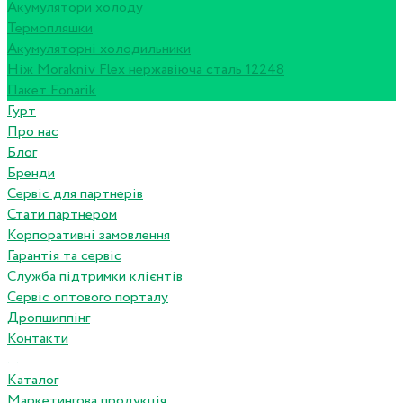
Акумулятори холоду
Термопляшки
Акумуляторні холодильники
Ніж Morakniv Flex нержавіюча сталь 12248
Пакет Fonarik
Гурт
Про нас
Блог
Бренди
Сервіс для партнерів
Стати партнером
Корпоративні замовлення
Гарантія та сервіс
Служба підтримки клієнтів
Сервіс оптового порталу
Дропшиппінг
Контакти
...
Каталог
Маркетингова продукція