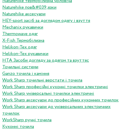
Naturehike термобілизна чоловіча
Naturehike пов&#039;язки
Naturehike аксесуари
HEY-sport засіб за доглядом одягу і взуття
Mechanix рукавички
Thermowave одяг
X-Fish Термобілизна
Helikon-Tex одяг
Helikon-Tex рукавички
HTA Засоби догляду за одягом та взуттяс
Точильні системи
Ganzo точила і каміння
Work Sharp точильні верстати і точила
Work Sharp професiйнi кухоннi точилки электричнi
Work Sharp унiверсальнi точилки электричнi
Work Sharp аксесуари до професiйних кухонних точилок
Work Sharp аксесуари до унiверсальних электричних
точилок
WorkSharp ручні точила
Кухонні точила