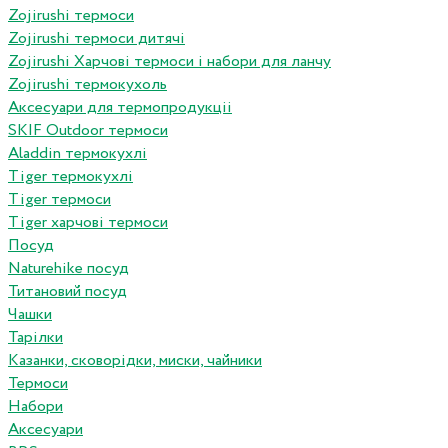
Zojirushi термоси
Zojirushi термоси дитячі
Zojirushi Харчові термоси і набори для ланчу
Zojirushi термокухоль
Аксесуари для термопродукціі
SKIF Outdoor термоси
Aladdin термокухлі
Tiger термокухлі
Tiger термоси
Tiger харчові термоси
Посуд
Naturehike посуд
Титановий посуд
Чашки
Тарілки
Казанки, сковорідки, миски, чайники
Термоси
Набори
Аксесуари