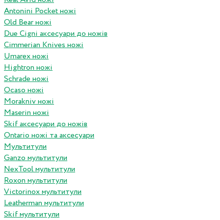
Antonini Pocket ножі
Old Bear ножі
Due Cigni аксесуари до ножів
Cimmerian Knives ножі
Umarex ножі
Hightron ножі
Schrade ножі
Ocaso ножі
Morakniv ножі
Maserin ножі
Skif аксесуари до ножів
Ontario ножі та аксесуари
Мультитули
Ganzo мультитули
NexTool мультитули
Roxon мультитули
Victorinox мультитули
Leatherman мультитули
Skif мультитули