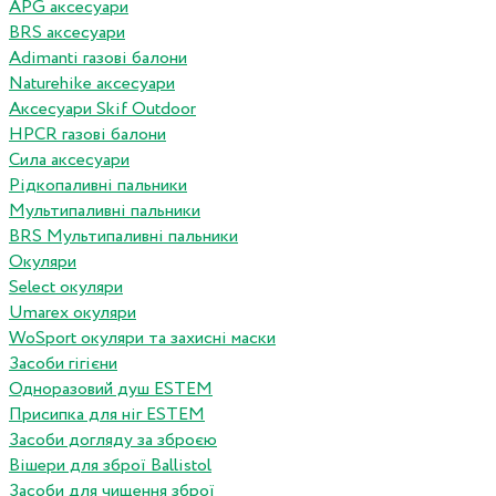
APG аксесуари
BRS аксесуари
Adimanti газові балони
Naturehike аксесуари
Аксесуари Skif Outdoor
HPCR газові балони
Сила аксесуари
Рідкопаливні пальники
Мультипаливні пальники
BRS Мультипаливні пальники
Окуляри
Select окуляри
Umarex окуляри
WoSport окуляри та захисні маски
Засоби гігієни
Одноразовий душ ESTEM
Присипка для ніг ESTEM
Засоби догляду за зброєю
Вішери для зброї Ballistol
Засоби для чищення зброї