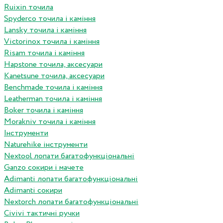
Ruixin точила
Spyderco точила і каміння
Lansky точила і каміння
Victorinox точила і каміння
Risam точила і каміння
Hapstone точила, аксесуари
Kanetsune точила, аксесуари
Benchmade точила і каміння
Leatherman точила і каміння
Boker точила і каміння
Morakniv точила і каміння
Інструменти
Naturehike інструменти
Nextool лопати багатофункціональні
Ganzo сокири і мачете
Adimanti лопати багатофункціональні
Adimanti сокири
Nextorch лопати багатофункціональні
Сivivi тактичні ручки