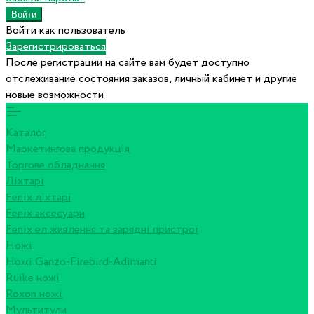
Войти как пользователь
Зарегистрироваться
После регистрации на сайте вам будет доступно
отслеживание состояния заказов, личный кабинет и другие
новые возможности
Каталог
Маркетингова продукція
Торгове обладнання
Ліхтарі
Fenix ліхтарі
Fenix аксесуари
Fenix ел живлення та зарядні пристрої
Ножі
Ножі Ganzo-Firebird-Adimanti
Ruike ножі
Roxon ножi
Мультитули