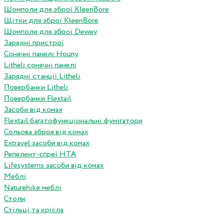
Шомполи для зброї KleenBore
Щітки для зброї KleenBore
Шомполи для зброї Dewey
Зарядні пристрої
Сонячні панелі Houny
Litheli сонячні панелі
Зарядні станції Litheli
Повербанки Litheli
Повербанки Flextail
Засоби від комах
Flextail багатофункціональні фумігатори
Сольова зброя від комах
Extravel засоби від комах
Репелент-спреї HTA
Lifesystems засоби від комах
Меблі
Naturehike меблі
Столи
Стільці та крісла