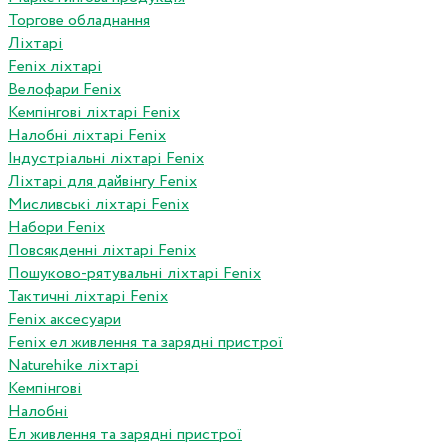
Торгове обладнання
Ліхтарі
Fenix ліхтарі
Велофари Fenix
Кемпінгові ліхтарі Fenix
Налобні ліхтарі Fenix
Індустріальні ліхтарі Fenix
Ліхтарі для дайвінгу Fenix
Мисливські ліхтарі Fenix
Набори Fenix
Повсякденні ліхтарі Fenix
Пошуково-рятувальні ліхтарі Fenix
Тактичні ліхтарі Fenix
Fenix аксесуари
Fenix ел живлення та зарядні пристрої
Naturehike ліхтарі
Кемпінгові
Налобні
Ел живлення та зарядні пристрої