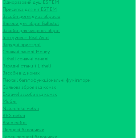
Одноразовий душ ESTEM
Присипка для ніг ESTEM
Засоби догляду за зброєю
Вішери для зброї Ballistol
Засоби для чищення зброї
Інструмент Real Avid
Зарядні пристрої
Сонячні панелі Houny
Litheli сонячні панелі
Зарядні станції Litheli
Засоби від комах
Flextail багатофункціональні фумігатори
Сольова зброя від комах
Extravel засоби від комах
Меблі
Naturehike меблі
BRS меблі
Brain меблі
Перцеві балончики
Терен перцеві балончики