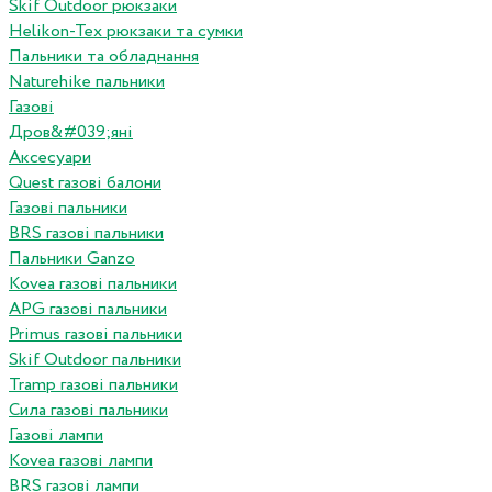
Skif Outdoor рюкзаки
Helikon-Tex рюкзаки та сумки
Пальники та обладнання
Naturehike пальники
Газові
Дров&#039;яні
Аксесуари
Quest газові балони
Газові пальники
BRS газові пальники
Пальники Ganzo
Kovea газові пальники
APG газові пальники
Primus газові пальники
Skif Outdoor пальники
Tramp газові пальники
Сила газові пальники
Газові лампи
Kovea газові лампи
BRS газові лампи