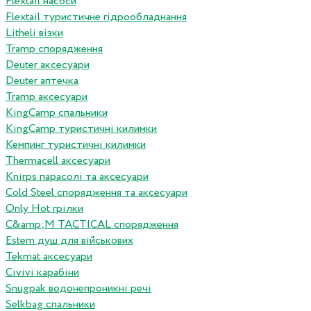
Flextail насоси
Flextail туристичне гідрообладнання
Litheli візки
Tramp спорядження
Deuter аксесуари
Deuter аптечка
Tramp аксесуари
KingCamp спальники
KingCamp туристичні килимки
Кемпинг туристичні килимки
Thermacell аксесуари
Knirps парасолі та аксесуари
Cold Steel спорядження та аксесуари
Only Hot грілки
C&amp;M TACTICAL спорядження
Estem душ для військових
Tekmat аксесуари
Сivivi карабіни
Snugpak водонепроникні речі
Selkbag спальники