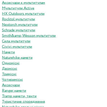
Аксесуари к мультитулам
Мультитули Active
HX Outdoors мультитули
Rocktol мультитули
Nextorch мультитули
Schrade мультитули
Smith&amp;Wesson мультитули
Сила мультитули
Civivi мультитули
Намети
Naturehike намети
Одномісні
Двомісні
Тримісні
Чотиримісні
Аксесуари
Ranger намети
Tramp намети, тенти
Туристичне спорядження