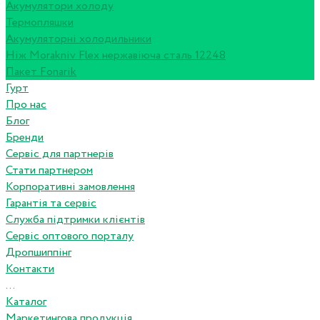
Акумулятори холоду
Термопляшки
Акумуляторні холодильники
Ніж Morakniv Flex нержавіюча сталь 12248
Пакет Fonarik
Гурт
Про нас
Блог
Бренди
Сервіс для партнерів
Стати партнером
Корпоративні замовлення
Гарантія та сервіс
Служба підтримки клієнтів
Сервіс оптового порталу
Дропшиппінг
Контакти
...
Каталог
Маркетингова продукція