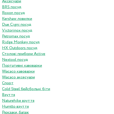
Аксесуари
BRS посуд
Roxon посуд
Kershaw ловилки
Due Cigni посуд
Victorinox посуд
Petromax посуд
Ridge Monkey посуд
HX Outdoors посуд
Столові прибори Active
Nextool посуд
Портативні кавоварки
Wacaco кавоварки
Wacaco аксесуари
Спорт
Cold Steel бейсбольні біти
Взуття
Naturehike взуття
Humtto взуття
Рюкзаки, багаж