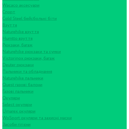
Wacaco аксесуари
Спорт
Cold Steel бейсбольні біти
Взуття
Naturehike взуття
Humtto взуття
Рюкзаки, багаж
Naturehike рюкзаки та сумки
Victorinox рюкзаки, багаж
Deuter рюкзаки
Пальники та обладнання
Naturehike пальники
Quest газові балони
Газові пальники
Окуляри
Select окуляри
Umarex окуляри
WoSport окуляри та захисні маски
Засоби гігієни