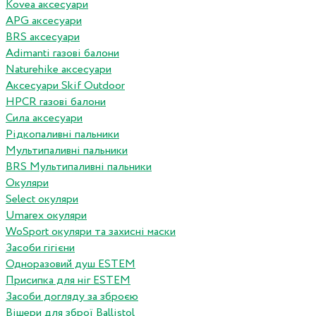
Kovea аксесуари
APG аксесуари
BRS аксесуари
Adimanti газові балони
Naturehike аксесуари
Аксесуари Skif Outdoor
HPCR газові балони
Сила аксесуари
Рідкопаливні пальники
Мультипаливні пальники
BRS Мультипаливні пальники
Окуляри
Select окуляри
Umarex окуляри
WoSport окуляри та захисні маски
Засоби гігієни
Одноразовий душ ESTEM
Присипка для ніг ESTEM
Засоби догляду за зброєю
Вішери для зброї Ballistol