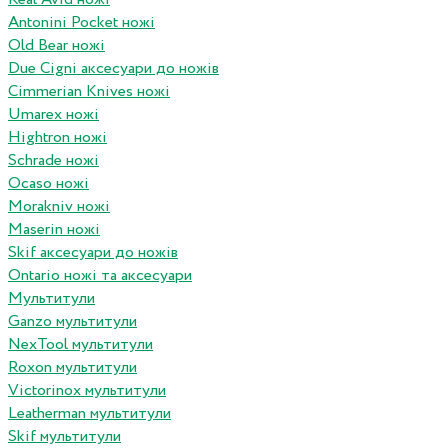
Antonini Pocket ножі
Old Bear ножі
Due Cigni аксесуари до ножів
Cimmerian Knives ножі
Umarex ножі
Hightron ножі
Schrade ножі
Ocaso ножі
Morakniv ножі
Maserin ножі
Skif аксесуари до ножів
Ontario ножі та аксесуари
Мультитули
Ganzo мультитули
NexTool мультитули
Roxon мультитули
Victorinox мультитули
Leatherman мультитули
Skif мультитули