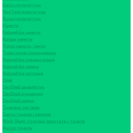
Ganzo мультитули
NexTool мультитули
Roxon мультитули
Намети
Naturehike намети
Ranger намети
Tramp намети, тенти
Туристичне спорядження
Naturehike спальні мішки
Naturehike гамаки
Naturehike матраци
Одяг
DexShell шкарпетки
DexShell рукавички
DexShell шапки
Точильні системи
Ganzo точила і каміння
Work Sharp точильні верстати і точила
Ruixin точила