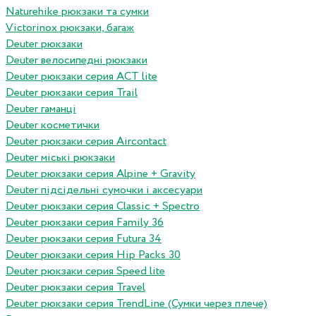
Naturehike рюкзаки та сумки
Victorinox рюкзаки, багаж
Deuter рюкзаки
Deuter велосипедні рюкзаки
Deuter рюкзаки серия ACT lite
Deuter рюкзаки серия Trail
Deuter гаманці
Deuter косметички
Deuter рюкзаки серия Aircontact
Deuter міські рюкзаки
Deuter рюкзаки серия Alpine + Gravity
Deuter підсідельні сумочки і аксесуари
Deuter рюкзаки серия Classic + Spectro
Deuter рюкзаки серия Family 36
Deuter рюкзаки серия Futura 34
Deuter рюкзаки серия Hip Packs 30
Deuter рюкзаки серия Speed lite
Deuter рюкзаки серия Travel
Deuter рюкзаки серия TrendLine (Сумки через плече)