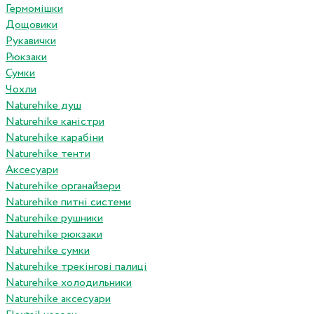
Гермомішки
Дощовики
Рукавички
Рюкзаки
Сумки
Чохли
Naturehike душ
Naturehike каністри
Naturehike карабіни
Naturehike тенти
Аксесуари
Naturehike органайзери
Naturehike питні системи
Naturehike рушники
Naturehike рюкзаки
Naturehike сумки
Naturehike трекінгові палиці
Naturehike холодильники
Naturehike аксесуари