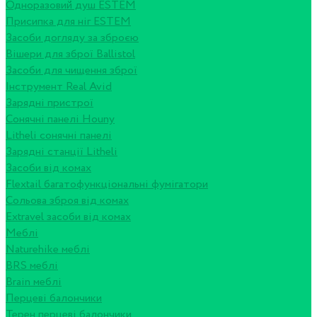
Одноразовий душ ESTEM
Присипка для ніг ESTEM
Засоби догляду за зброєю
Вішери для зброї Ballistol
Засоби для чищення зброї
Інструмент Real Avid
Зарядні пристрої
Сонячні панелі Houny
Litheli сонячні панелі
Зарядні станції Litheli
Засоби від комах
Flextail багатофункціональні фумігатори
Сольова зброя від комах
Extravel засоби від комах
Меблі
Naturehike меблі
BRS меблі
Brain меблі
Перцеві балончики
Терен перцеві балончики