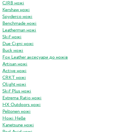
CJRB ножі
Kershaw ножі
Spyderco ножі
Benchmade ножі
Leatherman ножі
Skif ножі
Due Cigni ножі
Buck ножі
Fox Leather аксесуари до ножів
Artisan ножі
Active ножі
CRKT ножі
Olight ножі
Skif Plus ножі
Extrema Ratio ножі
HX Outdoors ножі
Peltonen ножі
Ножі Helle
Kanetsune ножі
Real Avid ножі