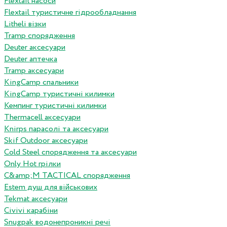
Flextail насоси
Flextail туристичне гідрообладнання
Litheli візки
Tramp спорядження
Deuter аксесуари
Deuter аптечка
Tramp аксесуари
KingCamp спальники
KingCamp туристичні килимки
Кемпинг туристичні килимки
Thermacell аксесуари
Knirps парасолі та аксесуари
Skif Outdoor аксесуари
Cold Steel спорядження та аксесуари
Only Hot грілки
C&amp;M TACTICAL спорядження
Estem душ для військових
Tekmat аксесуари
Сivivi карабіни
Snugpak водонепроникні речі