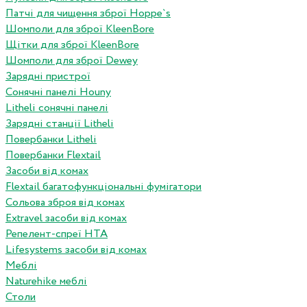
Патчі для чищення зброї Hoppe`s
Шомполи для зброї KleenBore
Щітки для зброї KleenBore
Шомполи для зброї Dewey
Зарядні пристрої
Сонячні панелі Houny
Litheli сонячні панелі
Зарядні станції Litheli
Повербанки Litheli
Повербанки Flextail
Засоби від комах
Flextail багатофункціональні фумігатори
Сольова зброя від комах
Extravel засоби від комах
Репелент-спреї HTA
Lifesystems засоби від комах
Меблі
Naturehike меблі
Столи