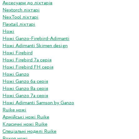
Аксесуари до ліхтарів
Nextorch ліхтарі
NexTool ліхтарі
Flextail ліхтарі
Ножі
Ножі Ganzo-Firebird-Adimanti
Ножі Adimanti Skimen design
Ножі Firebird
Ножі Firebird 7а серія
Ножі Firebird FH серія
Ножі Ganzo
Ножі Ganzo 6а серія
Ножі Ganzo 8а серія
Ножі Ganzo 7а серія
Ножі Adimanti Samson by Ganzo
Ruike ножі
Армійські ножі Ruike
Класичні ножі Ruike
Спеціальні моделі Ruike
Roxon ножi