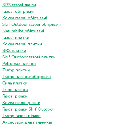
BRS газові лампи
Газові обігрівачі
Kovea газові обігрівачі
Skif Outdoor газові обігрівачі
Naturehike обігрівачі
Газові плитки
Kovea газові плитки
BRS плитки
Skif Outdoor газові плитки
Petromax плитки
Tramp плитки
Tramp плитки-обігрівачі
Сила плитки
Tribe плитки
Газові різаки
Kovea газові різаки
Газові різаки Skif Outdoor
Tramp газові різаки
Аксесуари для пальників