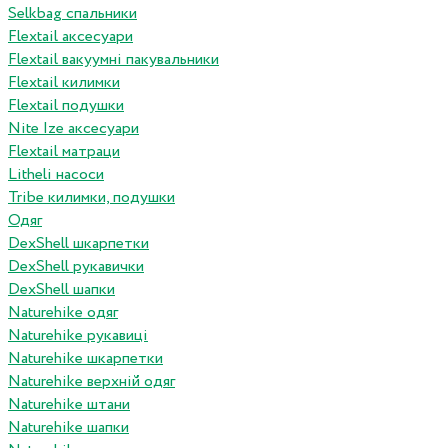
Selkbag спальники
Flextail аксесуари
Flextail вакуумні пакувальники
Flextail килимки
Flextail подушки
Nite Ize аксесуари
Flextail матраци
Litheli насоси
Tribe килимки, подушки
Одяг
DexShell шкарпетки
DexShell рукавички
DexShell шапки
Naturehike одяг
Naturehike рукавиці
Naturehike шкарпетки
Naturehike верхній одяг
Naturehike штани
Naturehike шапки