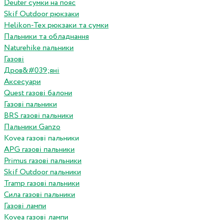
Deuter сумки на пояс
Skif Outdoor рюкзаки
Helikon-Tex рюкзаки та сумки
Пальники та обладнання
Naturehike пальники
Газові
Дров&#039;яні
Аксесуари
Quest газові балони
Газові пальники
BRS газові пальники
Пальники Ganzo
Kovea газові пальники
APG газові пальники
Primus газові пальники
Skif Outdoor пальники
Tramp газові пальники
Сила газові пальники
Газові лампи
Kovea газові лампи