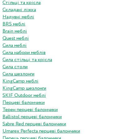
Стільці та крісла
Складані ліжка
Надувні меблі
BRS меблі
Brain меблі
Quest меблі
Сила меблі
Сила набори меблів
Сила стільці та крісла
Сила столи
Сила шезлонги
KingCamp меблі
KingCamp шезлонги
SKIF Outdoor меблі
Перцеві балончики
Терен перцеві балончики
Ballistol перцеві балончики
Sabre Red перцеві балончики
Umarex Perfecta перцеві балончики
Перець перцеві балончики