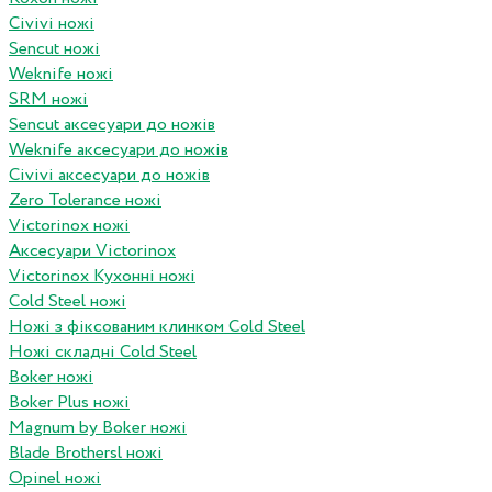
Civivi ножі
Sencut ножі
Weknife ножі
SRM ножі
Sencut аксесуари до ножів
Weknife аксесуари до ножів
Civivi аксесуари до ножів
Zero Tolerance ножі
Victorinox ножі
Аксесуари Victorinox
Victorinox Кухонні ножі
Cold Steel ножі
Ножі з фіксованим клинком Cold Steel
Ножі складні Cold Steel
Boker ножі
Boker Plus ножі
Magnum by Boker ножі
Blade Brothersl ножі
Opinel ножі