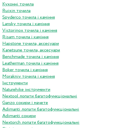
Кухонні точила
Ruixin точила
Spyderco точила і каміння
Lansky точила і каміння
Victorinox точила і каміння
Risam точила і каміння
Hapstone точила, аксесуари
Kanetsune точила, аксесуари
Benchmade точила і каміння
Leatherman точила і каміння
Boker точила і каміння
Morakniv точила і каміння
Інструменти
Naturehike інструменти
Nextool лопати багатофункціональні
Ganzo сокири і мачете
Adimanti лопати багатофункціональні
Adimanti сокири
Nextorch лопати багатофункціональні