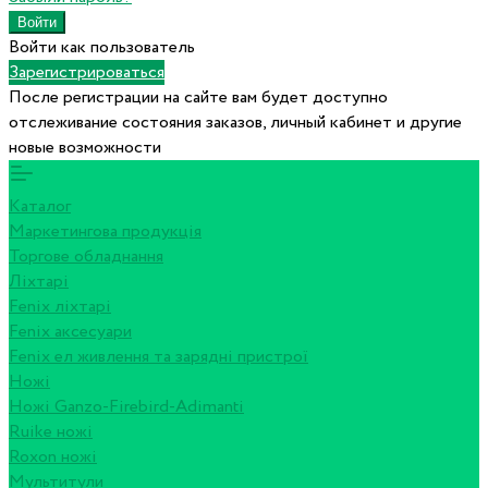
Войти как пользователь
Зарегистрироваться
После регистрации на сайте вам будет доступно
отслеживание состояния заказов, личный кабинет и другие
новые возможности
Каталог
Маркетингова продукція
Торгове обладнання
Ліхтарі
Fenix ліхтарі
Fenix аксесуари
Fenix ел живлення та зарядні пристрої
Ножі
Ножі Ganzo-Firebird-Adimanti
Ruike ножі
Roxon ножi
Мультитули