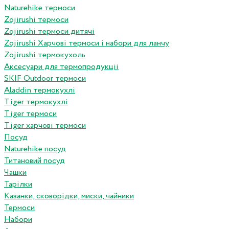
Naturehike термоси
Zojirushi термоси
Zojirushi термоси дитячі
Zojirushi Харчові термоси і набори для ланчу
Zojirushi термокухоль
Аксесуари для термопродукціі
SKIF Outdoor термоси
Aladdin термокухлі
Tiger термокухлі
Tiger термоси
Tiger харчові термоси
Посуд
Naturehike посуд
Титановий посуд
Чашки
Тарілки
Казанки, сковорідки, миски, чайники
Термоси
Набори