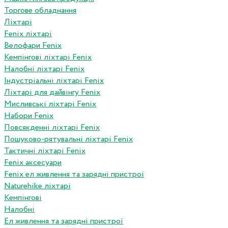
Торгове обладнання
Ліхтарі
Fenix ліхтарі
Велофари Fenix
Кемпінгові ліхтарі Fenix
Налобні ліхтарі Fenix
Індустріальні ліхтарі Fenix
Ліхтарі для дайвінгу Fenix
Мисливські ліхтарі Fenix
Набори Fenix
Повсякденні ліхтарі Fenix
Пошуково-рятувальні ліхтарі Fenix
Тактичні ліхтарі Fenix
Fenix аксесуари
Fenix ел живлення та зарядні пристрої
Naturehike ліхтарі
Кемпінгові
Налобні
Ел живлення та зарядні пристрої