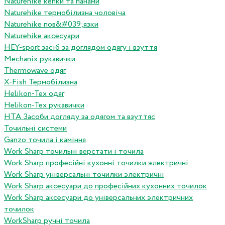
Naturehike кепки та панами
Naturehike термобілизна чоловіча
Naturehike пов&#039;язки
Naturehike аксесуари
HEY-sport засіб за доглядом одягу і взуття
Mechanix рукавички
Thermowave одяг
X-Fish Термобілизна
Helikon-Tex одяг
Helikon-Tex рукавички
HTA Засоби догляду за одягом та взуттяс
Точильні системи
Ganzo точила і каміння
Work Sharp точильні верстати і точила
Work Sharp професiйнi кухоннi точилки электричнi
Work Sharp унiверсальнi точилки электричнi
Work Sharp аксесуари до професiйних кухонних точилок
Work Sharp аксесуари до унiверсальних электричних
точилок
WorkSharp ручні точила