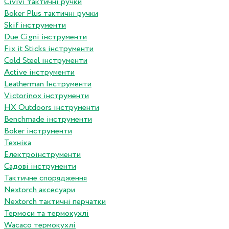
Сivivi тактичні ручки
Boker Plus тактичні ручки
Skif інструменти
Due Cigni інструменти
Fix it Sticks інструменти
Сold Steel інструменти
Active інструменти
Leatherman Інструменти
Victorinox інструменти
HX Outdoors інструменти
Benchmade інструменти
Boker інструменти
Техніка
Електроінструменти
Садові інструменти
Тактичне спорядження
Nextorch аксесуари
Nextorch тактичні перчатки
Термоси та термокухлі
Wacaco термокухлі