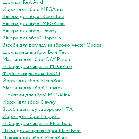
Шомпол Real Avid
Йоржі для зброї MEGAline
Вішери для зброї KleenBore
Вішери для зброї MEGAline
Вішери для зброї Dewey
Вішери для зброї Hoppe`s
Засоби для догляду за зброєю Vector Optics
Шомполи для зброї Bore Tech
Мастила для зброї DAY Patron
Набори для чищення MEGAline
Фарба маскувальна RecOil
Йоржі для зброї KleenBore
Мастила для зброї Umarex
Шомполи для зброї MEGAline
Йоржі для зброї Dewey
Засоби догляду за зброєю HTA
Йоржі для зброї Hoppe`s
Набори для чищення KleenBore
Патчі для чищення зброї KleenBore
Пуховки для зброї KleenBore