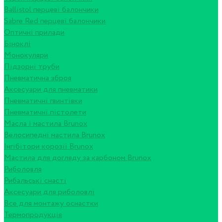
Ballistol перцеві балончики
Sabre Red перцеві балончики
Оптичні прилади
Біноклі
Монокуляри
Підзорні труби
Пневматична зброя
Аксесуари для пневматики
Пневматичні гвинтівки
Пневматичні пістолети
Масла і мастила Brunox
Велосипедні мастила Brunox
Інгібітори корозії Brunox
Мастила для догляду за карбоном Brunox
Риболовля
Рибальські снасті
Аксесуари для риболовлі
Все для монтажу оснастки
Термопродукція