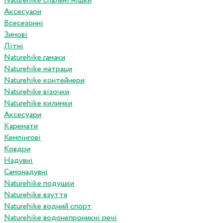
Naturehike спальні мішки
Аксесуари
Всесезонні
Зимові
Літні
Naturehike гамаки
Naturehike матраци
Naturehike контейнери
Naturehike візочки
Naturehike килимки
Аксесуари
Каремати
Кемпінгові
Ковдри
Надувні
Самонадувні
Naturehike подушки
Naturehike взуття
Naturehike водний спорт
Naturehike водонепроникні речі