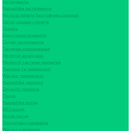
Інструменти
Naturehike інструменти
Nextool лопати багатофункціональні
Ganzo сокири і мачете
Техніка
Електроінструменти
Садові інструменти
Тактичне спорядження
Nextorch аксесуари
Nextorch тактичні перчатки
Термоси та термокухлі
Wacaco термокухлі
Naturehike термоси
Zojirushi термоси
Посуд
Naturehike посуд
BRS посуд
Roxon посуд
Портативні кавоварки
Wacaco кавоварки