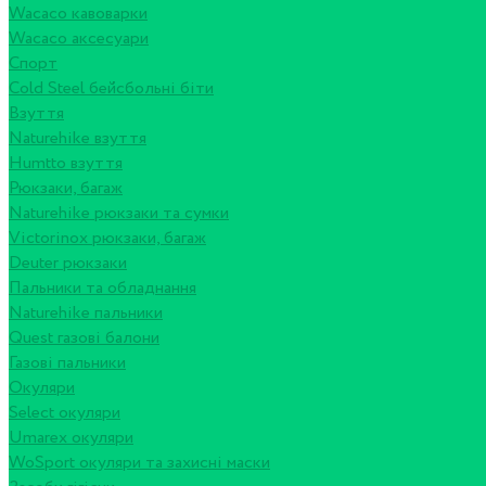
Wacaco кавоварки
Wacaco аксесуари
Спорт
Cold Steel бейсбольні біти
Взуття
Naturehike взуття
Humtto взуття
Рюкзаки, багаж
Naturehike рюкзаки та сумки
Victorinox рюкзаки, багаж
Deuter рюкзаки
Пальники та обладнання
Naturehike пальники
Quest газові балони
Газові пальники
Окуляри
Select окуляри
Umarex окуляри
WoSport окуляри та захисні маски