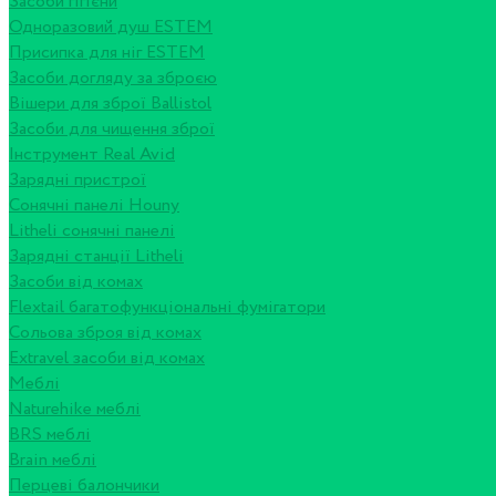
Засоби гігієни
Одноразовий душ ESTEM
Присипка для ніг ESTEM
Засоби догляду за зброєю
Вішери для зброї Ballistol
Засоби для чищення зброї
Інструмент Real Avid
Зарядні пристрої
Сонячні панелі Houny
Litheli сонячні панелі
Зарядні станції Litheli
Засоби від комах
Flextail багатофункціональні фумігатори
Сольова зброя від комах
Extravel засоби від комах
Меблі
Naturehike меблі
BRS меблі
Brain меблі
Перцеві балончики