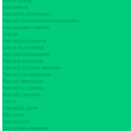
Ruixin точила
Інструменти
Naturehike інструменти
Nextool лопати багатофункціональні
Ganzo сокири і мачете
Техніка
Електроінструменти
Садові інструменти
Тактичне спорядження
Nextorch аксесуари
Nextorch тактичні перчатки
Термоси та термокухлі
Wacaco термокухлі
Naturehike термоси
Zojirushi термоси
Посуд
Naturehike посуд
BRS посуд
Roxon посуд
Портативні кавоварки