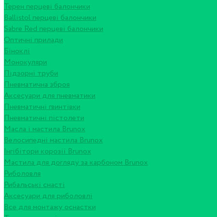
Терен перцеві балончики
Ballistol перцеві балончики
Sabre Red перцеві балончики
Оптичні прилади
Біноклі
Монокуляри
Підзорні труби
Пневматична зброя
Аксесуари для пневматики
Пневматичні гвинтівки
Пневматичні пістолети
Масла і мастила Brunox
Велосипедні мастила Brunox
Інгібітори корозії Brunox
Мастила для догляду за карбоном Brunox
Риболовля
Рибальські снасті
Аксесуари для риболовлі
Все для монтажу оснастки