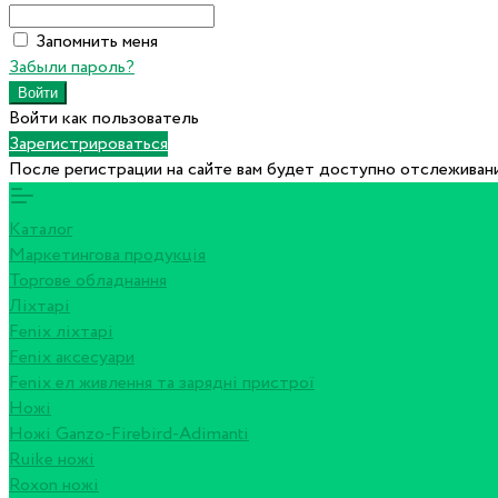
Запомнить меня
Забыли пароль?
Войти как пользователь
Зарегистрироваться
После регистрации на сайте вам будет доступно отслеживани
Каталог
Маркетингова продукція
Торгове обладнання
Ліхтарі
Fenix ліхтарі
Fenix аксесуари
Fenix ел живлення та зарядні пристрої
Ножі
Ножі Ganzo-Firebird-Adimanti
Ruike ножі
Roxon ножi