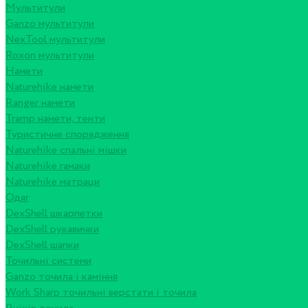
Мультитули
Ganzo мультитули
NexTool мультитули
Roxon мультитули
Намети
Naturehike намети
Ranger намети
Tramp намети, тенти
Туристичне спорядження
Naturehike спальні мішки
Naturehike гамаки
Naturehike матраци
Одяг
DexShell шкарпетки
DexShell рукавички
DexShell шапки
Точильні системи
Ganzo точила і каміння
Work Sharp точильні верстати і точила