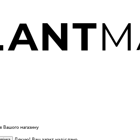
 Вашого магазину
Дякую! Ваш запит надіслано.
вінка