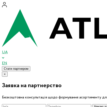
UA
EN
Стати партнером
×
Заявка на партнерство
Безкоштовна консультація щодо формування асортименту для
Чекаю дз