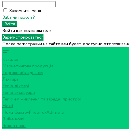
Запомнить меня
Забыли пароль?
Войти как пользователь
Зарегистрироваться
После регистрации на сайте вам будет доступно отслеживани
Каталог
Маркетингова продукція
Торгове обладнання
Ліхтарі
Fenix ліхтарі
Fenix аксесуари
Fenix ел живлення та зарядні пристрої
Ножі
Ножі Ganzo-Firebird-Adimanti
Ruike ножі
Roxon ножi