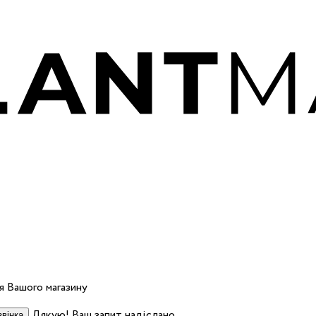
 Вашого магазину
Дякую! Ваш запит надіслано.
вінка