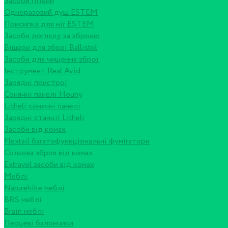
Засоби гігієни
Одноразовий душ ESTEM
Присипка для ніг ESTEM
Засоби догляду за зброєю
Вішери для зброї Ballistol
Засоби для чищення зброї
Інструмент Real Avid
Зарядні пристрої
Сонячні панелі Houny
Litheli сонячні панелі
Зарядні станції Litheli
Засоби від комах
Flextail багатофункціональні фумігатори
Сольова зброя від комах
Extravel засоби від комах
Меблі
Naturehike меблі
BRS меблі
Brain меблі
Перцеві балончики