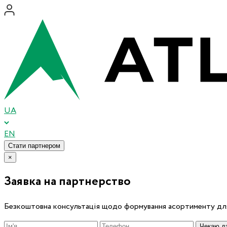
UA
EN
Стати партнером
×
Заявка на партнерство
Безкоштовна консультація щодо формування асортименту для
Чекаю дз