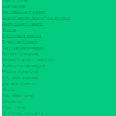
Ruixin точила
Інструменти
Naturehike інструменти
Nextool лопати багатофункціональні
Ganzo сокири і мачете
Техніка
Електроінструменти
Садові інструменти
Тактичне спорядження
Nextorch аксесуари
Nextorch тактичні перчатки
Термоси та термокухлі
Wacaco термокухлі
Naturehike термоси
Zojirushi термоси
Посуд
Naturehike посуд
BRS посуд
Roxon посуд
Портативні кавоварки