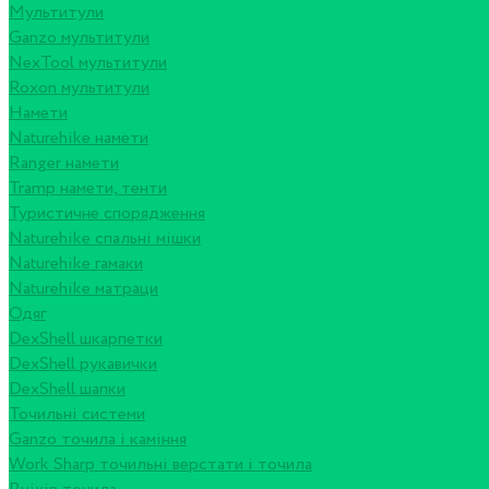
Мультитули
Ganzo мультитули
NexTool мультитули
Roxon мультитули
Намети
Naturehike намети
Ranger намети
Tramp намети, тенти
Туристичне спорядження
Naturehike спальні мішки
Naturehike гамаки
Naturehike матраци
Одяг
DexShell шкарпетки
DexShell рукавички
DexShell шапки
Точильні системи
Ganzo точила і каміння
Work Sharp точильні верстати і точила