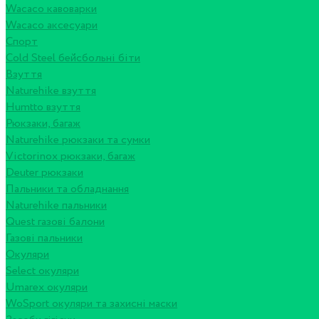
Wacaco кавоварки
Wacaco аксесуари
Спорт
Cold Steel бейсбольні біти
Взуття
Naturehike взуття
Humtto взуття
Рюкзаки, багаж
Naturehike рюкзаки та сумки
Victorinox рюкзаки, багаж
Deuter рюкзаки
Пальники та обладнання
Naturehike пальники
Quest газові балони
Газові пальники
Окуляри
Select окуляри
Umarex окуляри
WoSport окуляри та захисні маски