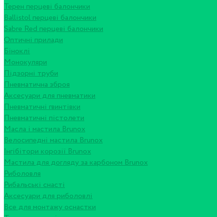
Терен перцеві балончики
Ballistol перцеві балончики
Sabre Red перцеві балончики
Оптичні прилади
Біноклі
Монокуляри
Підзорні труби
Пневматична зброя
Аксесуари для пневматики
Пневматичні гвинтівки
Пневматичні пістолети
Масла і мастила Brunox
Велосипедні мастила Brunox
Інгібітори корозії Brunox
Мастила для догляду за карбоном Brunox
Риболовля
Рибальські снасті
Аксесуари для риболовлі
Все для монтажу оснастки