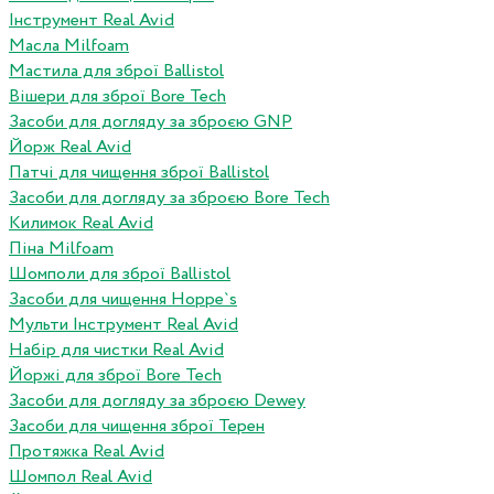
Інструмент Real Avid
Масла Milfoam
Мастила для зброї Ballistol
Вішери для зброї Bore Tech
Засоби для догляду за зброєю GNP
Йорж Real Avid
Патчі для чищення зброї Ballistol
Засоби для догляду за зброєю Bore Tech
Килимок Real Avid
Піна Milfoam
Шомполи для зброї Ballistol
Засоби для чищення Hoppe`s
Мульти Інструмент Real Avid
Набір для чистки Real Avid
Йоржі для зброї Bore Tech
Засоби для догляду за зброєю Dewey
Засоби для чищення зброї Терен
Протяжка Real Avid
Шомпол Real Avid