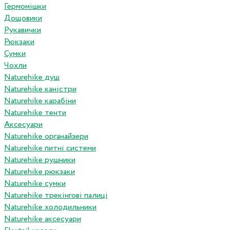
Гермомішки
Дощовики
Рукавички
Рюкзаки
Сумки
Чохли
Naturehike душ
Naturehike каністри
Naturehike карабіни
Naturehike тенти
Аксесуари
Naturehike органайзери
Naturehike питні системи
Naturehike рушники
Naturehike рюкзаки
Naturehike сумки
Naturehike трекінгові палиці
Naturehike холодильники
Naturehike аксесуари