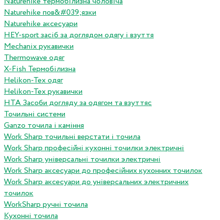
Naturehike термобілизна чоловіча
Naturehike пов&#039;язки
Naturehike аксесуари
HEY-sport засіб за доглядом одягу і взуття
Mechanix рукавички
Thermowave одяг
X-Fish Термобілизна
Helikon-Tex одяг
Helikon-Tex рукавички
HTA Засоби догляду за одягом та взуттяс
Точильні системи
Ganzo точила і каміння
Work Sharp точильні верстати і точила
Work Sharp професiйнi кухоннi точилки электричнi
Work Sharp унiверсальнi точилки электричнi
Work Sharp аксесуари до професiйних кухонних точилок
Work Sharp аксесуари до унiверсальних электричних
точилок
WorkSharp ручні точила
Кухонні точила