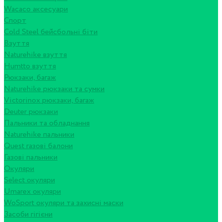
Wacaco аксесуари
Спорт
Cold Steel бейсбольні біти
Взуття
Naturehike взуття
Humtto взуття
Рюкзаки, багаж
Naturehike рюкзаки та сумки
Victorinox рюкзаки, багаж
Deuter рюкзаки
Пальники та обладнання
Naturehike пальники
Quest газові балони
Газові пальники
Окуляри
Select окуляри
Umarex окуляри
WoSport окуляри та захисні маски
Засоби гігієни