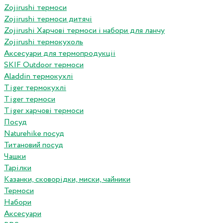
Zojirushi термоси
Zojirushi термоси дитячі
Zojirushi Харчові термоси і набори для ланчу
Zojirushi термокухоль
Аксесуари для термопродукціі
SKIF Outdoor термоси
Aladdin термокухлі
Tiger термокухлі
Tiger термоси
Tiger харчові термоси
Посуд
Naturehike посуд
Титановий посуд
Чашки
Тарілки
Казанки, сковорідки, миски, чайники
Термоси
Набори
Аксесуари