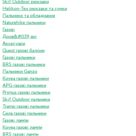
Skif Outdoor рюкзаки
Helikon-Tex рюкзаки та сумки
Пальники та обладнання
Naturehike пальники
Газові
Дров&#039;яні
Аксесуари
Quest газові балони
Газові пальники
BRS газові пальники
Пальники Ganzo
Kovea газові пальники
APG газові пальники
Primus газові пальники
Skif Outdoor пальники
Tramp газові пальники
Сила газові пальники
Газові лампи
Kovea газові лампи
BRS газові лампи