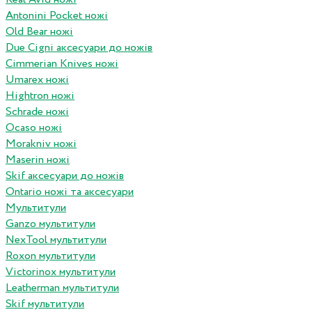
Antonini Pocket ножі
Old Bear ножі
Due Cigni аксесуари до ножів
Cimmerian Knives ножі
Umarex ножі
Hightron ножі
Schrade ножі
Ocaso ножі
Morakniv ножі
Maserin ножі
Skif аксесуари до ножів
Ontario ножі та аксесуари
Мультитули
Ganzo мультитули
NexTool мультитули
Roxon мультитули
Victorinox мультитули
Leatherman мультитули
Skif мультитули