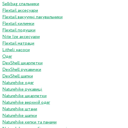
Selkbag спальники
Flextail аксесуари
Flextail вакуумні пакувальники
Flextail килимки
Flextail подушки
Nite Ize аксесуари
Flextail матраци
Litheli насоси
Одяг
DexShell шкарпетки
DexShell рукавички
DexShell шапки
Naturehike одяг
Naturehike рукавиці
Naturehike шкарпетки
Naturehike верхній одяг
Naturehike штани
Naturehike шапки
Naturehike кепки та панами