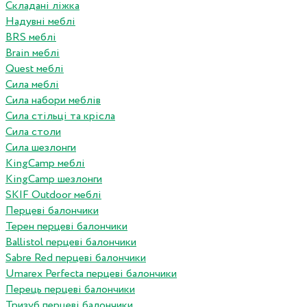
Складані ліжка
Надувні меблі
BRS меблі
Brain меблі
Quest меблі
Сила меблі
Сила набори меблів
Сила стільці та крісла
Сила столи
Сила шезлонги
KingCamp меблі
KingCamp шезлонги
SKIF Outdoor меблі
Перцеві балончики
Терен перцеві балончики
Ballistol перцеві балончики
Sabre Red перцеві балончики
Umarex Perfecta перцеві балончики
Перець перцеві балончики
Тризуб перцеві балончики