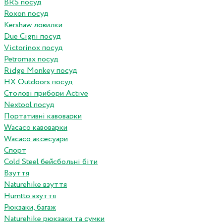
BRS посуд
Roxon посуд
Kershaw ловилки
Due Cigni посуд
Victorinox посуд
Petromax посуд
Ridge Monkey посуд
HX Outdoors посуд
Столові прибори Active
Nextool посуд
Портативні кавоварки
Wacaco кавоварки
Wacaco аксесуари
Спорт
Cold Steel бейсбольні біти
Взуття
Naturehike взуття
Humtto взуття
Рюкзаки, багаж
Naturehike рюкзаки та сумки