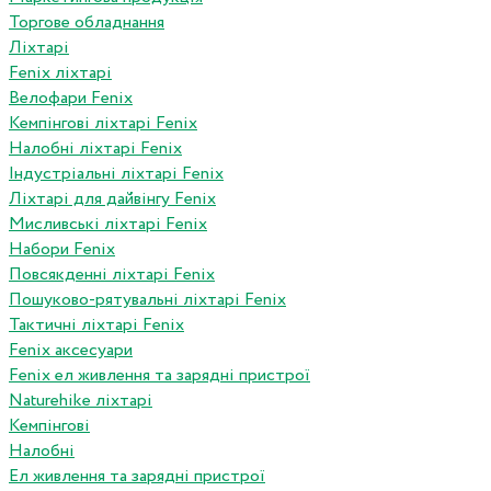
Торгове обладнання
Ліхтарі
Fenix ліхтарі
Велофари Fenix
Кемпінгові ліхтарі Fenix
Налобні ліхтарі Fenix
Індустріальні ліхтарі Fenix
Ліхтарі для дайвінгу Fenix
Мисливські ліхтарі Fenix
Набори Fenix
Повсякденні ліхтарі Fenix
Пошуково-рятувальні ліхтарі Fenix
Тактичні ліхтарі Fenix
Fenix аксесуари
Fenix ел живлення та зарядні пристрої
Naturehike ліхтарі
Кемпінгові
Налобні
Ел живлення та зарядні пристрої