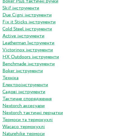
Boker Plus тактичні ручки
Skif інструменти
Due Cigni інструменти
Fix it Sticks інструменти
Сold Steel інструменти
Active інструменти
Leatherman Інструменти
Victorinox інструменти
HX Outdoors інструменти
Benchmade інструменти
Boker інструменти
Техніка
Електроінструменти
Садові інструменти
Тактичне спорядження
Nextorch аксесуари
Nextorch тактичні перчатки
Термоси та термокухлі
Wacaco термокухлі
Naturehike термоси