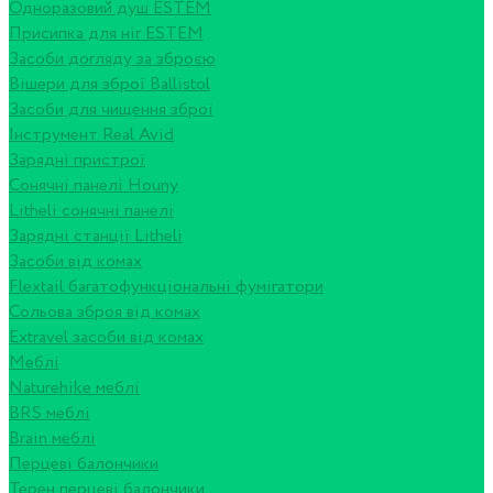
Одноразовий душ ESTEM
Присипка для ніг ESTEM
Засоби догляду за зброєю
Вішери для зброї Ballistol
Засоби для чищення зброї
Інструмент Real Avid
Зарядні пристрої
Сонячні панелі Houny
Litheli сонячні панелі
Зарядні станції Litheli
Засоби від комах
Flextail багатофункціональні фумігатори
Сольова зброя від комах
Extravel засоби від комах
Меблі
Naturehike меблі
BRS меблі
Brain меблі
Перцеві балончики
Терен перцеві балончики