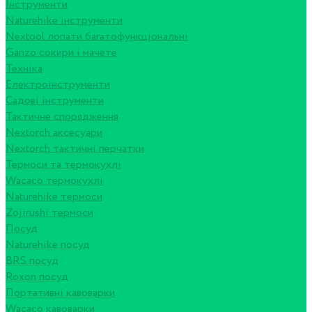
Інструменти
Naturehike інструменти
Nextool лопати багатофункціональні
Ganzo сокири і мачете
Техніка
Електроінструменти
Садові інструменти
Тактичне спорядження
Nextorch аксесуари
Nextorch тактичні перчатки
Термоси та термокухлі
Wacaco термокухлі
Naturehike термоси
Zojirushi термоси
Посуд
Naturehike посуд
BRS посуд
Roxon посуд
Портативні кавоварки
Wacaco кавоварки