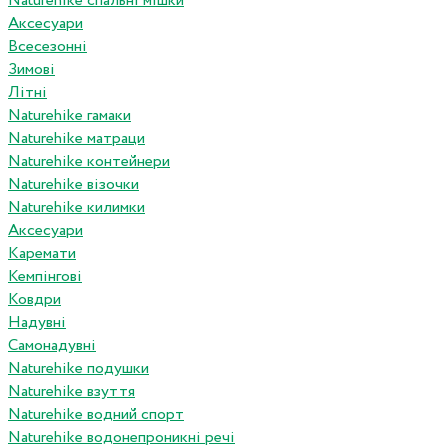
Naturehike спальні мішки
Аксесуари
Всесезонні
Зимові
Літні
Naturehike гамаки
Naturehike матраци
Naturehike контейнери
Naturehike візочки
Naturehike килимки
Аксесуари
Каремати
Кемпінгові
Ковдри
Надувні
Самонадувні
Naturehike подушки
Naturehike взуття
Naturehike водний спорт
Naturehike водонепроникні речі