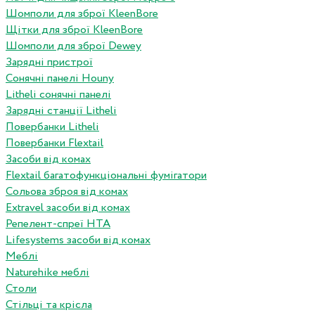
Шомполи для зброї KleenBore
Щітки для зброї KleenBore
Шомполи для зброї Dewey
Зарядні пристрої
Сонячні панелі Houny
Litheli сонячні панелі
Зарядні станції Litheli
Повербанки Litheli
Повербанки Flextail
Засоби від комах
Flextail багатофункціональні фумігатори
Сольова зброя від комах
Extravel засоби від комах
Репелент-спреї HTA
Lifesystems засоби від комах
Меблі
Naturehike меблі
Столи
Стільці та крісла