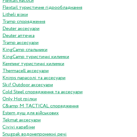
Flextail насоси
Flextail туристичне гідрообладнання
Litheli візки
Tramp спорядження
Deuter аксесуари
Deuter аптечка
Tramp аксесуари
KingCamp спальники
KingCamp туристичні килимки
Кемпинг туристичні килимки
Thermacell аксесуари
Knirps парасолі та аксесуари
Skif Outdoor аксесуари
Cold Steel спорядження та аксесуари
Only Hot грілки
C&amp;M TACTICAL спорядження
Estem душ для військових
Tekmat аксесуари
Сivivi карабіни
Snugpak водонепроникні речі