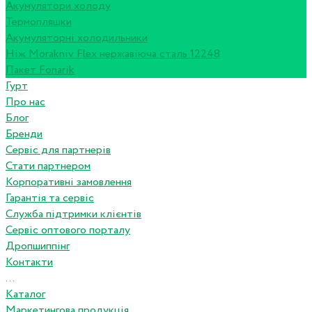
Акумулятори холоду
Термопляшки
Акумуляторні холодильники
Ніж Morakniv Flex нержавіюча сталь 12248
Пакет Fonarik
Гурт
Про нас
Блог
Бренди
Сервіс для партнерів
Стати партнером
Корпоративні замовлення
Гарантія та сервіс
Служба підтримки клієнтів
Сервіс оптового порталу
Дропшиппінг
Контакти
...
Каталог
Маркетингова продукція