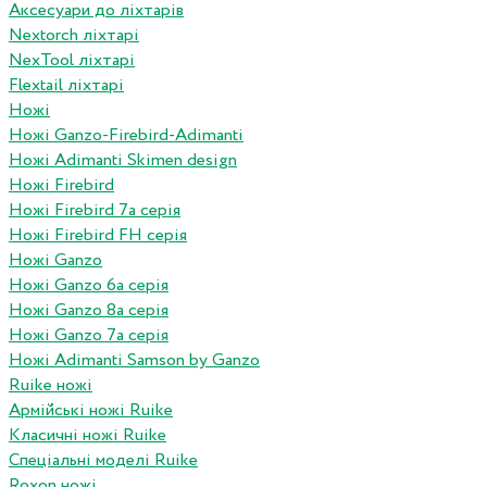
Аксесуари до ліхтарів
Nextorch ліхтарі
NexTool ліхтарі
Flextail ліхтарі
Ножі
Ножі Ganzo-Firebird-Adimanti
Ножі Adimanti Skimen design
Ножі Firebird
Ножі Firebird 7а серія
Ножі Firebird FH серія
Ножі Ganzo
Ножі Ganzo 6а серія
Ножі Ganzo 8а серія
Ножі Ganzo 7а серія
Ножі Adimanti Samson by Ganzo
Ruike ножі
Армійські ножі Ruike
Класичні ножі Ruike
Спеціальні моделі Ruike
Roxon ножi