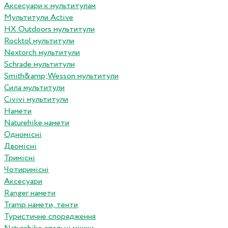
Аксесуари к мультитулам
Мультитули Active
HX Outdoors мультитули
Rocktol мультитули
Nextorch мультитули
Schrade мультитули
Smith&amp;Wesson мультитули
Сила мультитули
Civivi мультитули
Намети
Naturehike намети
Одномісні
Двомісні
Тримісні
Чотиримісні
Аксесуари
Ranger намети
Tramp намети, тенти
Туристичне спорядження