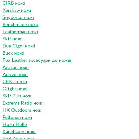
CJRB ножі
Kershaw ножі
Spyderco ножі
Benchmade ножі
Leatherman ножі
Skif ножі
Due Cigni ножі
Buck ножі
Fox Leather аксесуари до ножів
Artisan ножі
Active ножі
CRKT ножі
Olight ножі
Skif Plus ножі
Extrema Ratio ножі
HX Outdoors ножі
Peltonen ножі
Ножі Helle
Kanetsune ножі
Real Avid ножі