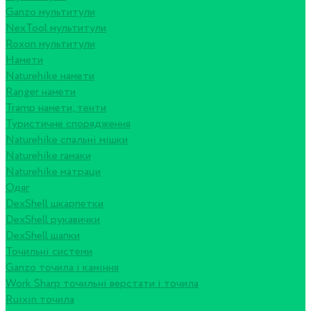
Ganzo мультитули
NexTool мультитули
Roxon мультитули
Намети
Naturehike намети
Ranger намети
Tramp намети, тенти
Туристичне спорядження
Naturehike спальні мішки
Naturehike гамаки
Naturehike матраци
Одяг
DexShell шкарпетки
DexShell рукавички
DexShell шапки
Точильні системи
Ganzo точила і каміння
Work Sharp точильні верстати і точила
Ruixin точила