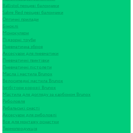
Ballistol перцеві балончики
Sabre Red перцеві балончики
Оптичні прилади
Біноклі
Монокуляри
Підзорні труби
Пневматична зброя
Аксесуари для пневматики
Пневматичні гвинтівки
Пневматичні пістолети
Масла і мастила Brunox
Велосипедні мастила Brunox
Інгібітори корозії Brunox
Мастила для догляду за карбоном Brunox
Риболовля
Рибальські снасті
Аксесуари для риболовлі
Все для монтажу оснастки
Термопродукція