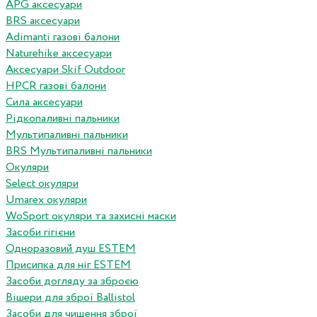
APG аксесуари
BRS аксесуари
Adimanti газові балони
Naturehike аксесуари
Аксесуари Skif Outdoor
HPCR газові балони
Сила аксесуари
Рідкопаливні пальники
Мультипаливні пальники
BRS Мультипаливні пальники
Окуляри
Select окуляри
Umarex окуляри
WoSport окуляри та захисні маски
Засоби гігієни
Одноразовий душ ESTEM
Присипка для ніг ESTEM
Засоби догляду за зброєю
Вішери для зброї Ballistol
Засоби для чищення зброї