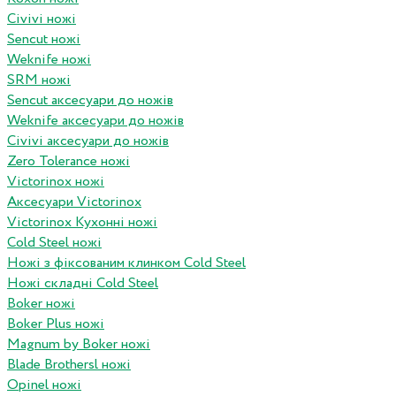
Civivi ножі
Sencut ножі
Weknife ножі
SRM ножі
Sencut аксесуари до ножів
Weknife аксесуари до ножів
Civivi аксесуари до ножів
Zero Tolerance ножі
Victorinox ножі
Аксесуари Victorinox
Victorinox Кухонні ножі
Cold Steel ножі
Ножі з фіксованим клинком Cold Steel
Ножі складні Cold Steel
Boker ножі
Boker Plus ножі
Magnum by Boker ножі
Blade Brothersl ножі
Opinel ножі