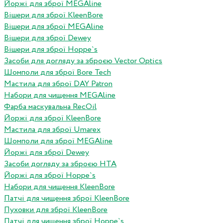
Йоржі для зброї MEGAline
Вішери для зброї KleenBore
Вішери для зброї MEGAline
Вішери для зброї Dewey
Вішери для зброї Hoppe`s
Засоби для догляду за зброєю Vector Optics
Шомполи для зброї Bore Tech
Мастила для зброї DAY Patron
Набори для чищення MEGAline
Фарба маскувальна RecOil
Йоржі для зброї KleenBore
Мастила для зброї Umarex
Шомполи для зброї MEGAline
Йоржі для зброї Dewey
Засоби догляду за зброєю HTA
Йоржі для зброї Hoppe`s
Набори для чищення KleenBore
Патчі для чищення зброї KleenBore
Пуховки для зброї KleenBore
Патчі для чищення зброї Hoppe`s