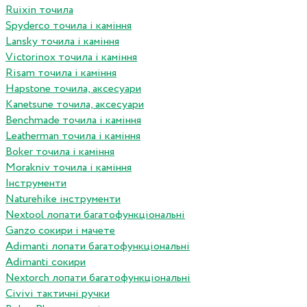
Ruixin точила
Spyderco точила і каміння
Lansky точила і каміння
Victorinox точила і каміння
Risam точила і каміння
Hapstone точила, аксесуари
Kanetsune точила, аксесуари
Benchmade точила і каміння
Leatherman точила і каміння
Boker точила і каміння
Morakniv точила і каміння
Інструменти
Naturehike інструменти
Nextool лопати багатофункціональні
Ganzo сокири і мачете
Adimanti лопати багатофункціональні
Adimanti сокири
Nextorch лопати багатофункціональні
Сivivi тактичні ручки