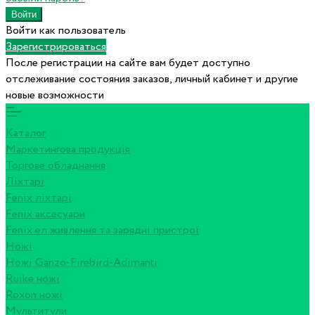
Войти как пользователь
Зарегистрироваться
После регистрации на сайте вам будет доступно
отслеживание состояния заказов, личный кабинет и другие
новые возможности
Каталог
Маркетингова продукція
Торгове обладнання
Ліхтарі
Fenix ліхтарі
Fenix аксесуари
Fenix ел живлення та зарядні пристрої
Ножі
Ножі Ganzo-Firebird-Adimanti
Ruike ножі
Roxon ножi
Мультитули