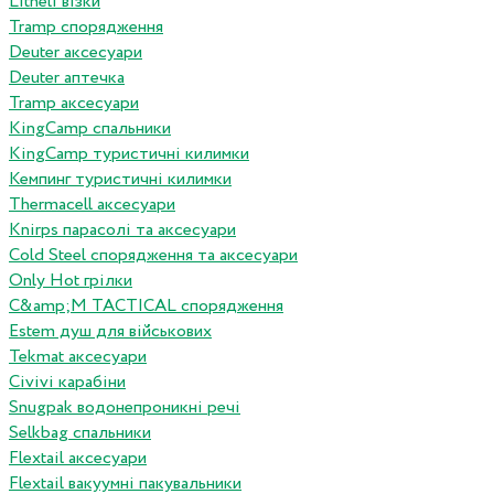
Litheli візки
Tramp спорядження
Deuter аксесуари
Deuter аптечка
Tramp аксесуари
KingCamp спальники
KingCamp туристичні килимки
Кемпинг туристичні килимки
Thermacell аксесуари
Knirps парасолі та аксесуари
Cold Steel спорядження та аксесуари
Only Hot грілки
C&amp;M TACTICAL спорядження
Estem душ для військових
Tekmat аксесуари
Сivivi карабіни
Snugpak водонепроникні речі
Selkbag спальники
Flextail аксесуари
Flextail вакуумні пакувальники