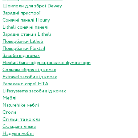
Шомполи для зброї Dewey
Зарядні пристрої
Сонячні панелі Houny
Litheli сонячні панелі
Зарядні станції Litheli
Повербанки Litheli
Повербанки Flextail
Засоби від комах
Flextail багатофункціональні фумігатори
Сольова зброя від комах
Extravel засоби від комах
Репелент-спреї HTA
Lifesystems засоби від комах
Меблі
Naturehike меблі
Столи
Стільці та крісла
Складані ліжка
Надувні меблі