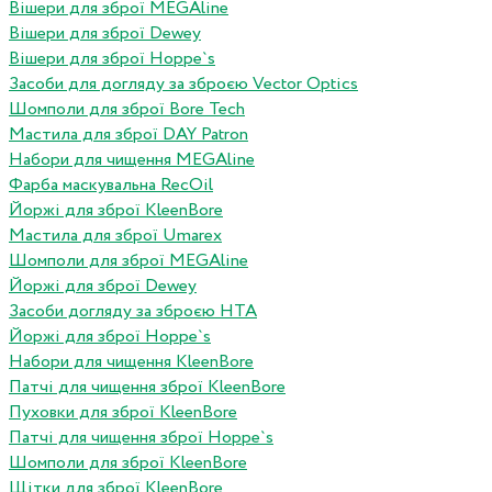
Вішери для зброї MEGAline
Вішери для зброї Dewey
Вішери для зброї Hoppe`s
Засоби для догляду за зброєю Vector Optics
Шомполи для зброї Bore Tech
Мастила для зброї DAY Patron
Набори для чищення MEGAline
Фарба маскувальна RecOil
Йоржі для зброї KleenBore
Мастила для зброї Umarex
Шомполи для зброї MEGAline
Йоржі для зброї Dewey
Засоби догляду за зброєю HTA
Йоржі для зброї Hoppe`s
Набори для чищення KleenBore
Патчі для чищення зброї KleenBore
Пуховки для зброї KleenBore
Патчі для чищення зброї Hoppe`s
Шомполи для зброї KleenBore
Щітки для зброї KleenBore