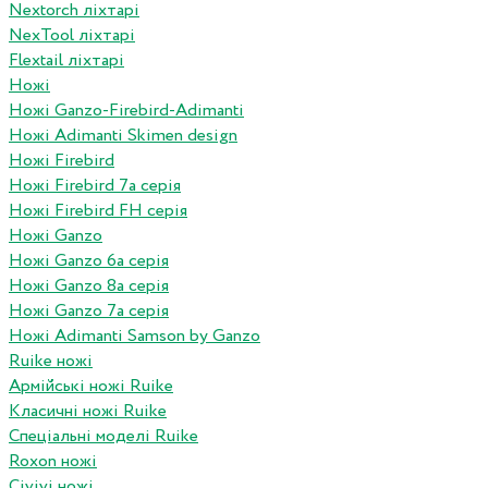
Nextorch ліхтарі
NexTool ліхтарі
Flextail ліхтарі
Ножі
Ножі Ganzo-Firebird-Adimanti
Ножі Adimanti Skimen design
Ножі Firebird
Ножі Firebird 7а серія
Ножі Firebird FH серія
Ножі Ganzo
Ножі Ganzo 6а серія
Ножі Ganzo 8а серія
Ножі Ganzo 7а серія
Ножі Adimanti Samson by Ganzo
Ruike ножі
Армійські ножі Ruike
Класичні ножі Ruike
Спеціальні моделі Ruike
Roxon ножi
Civivi ножі