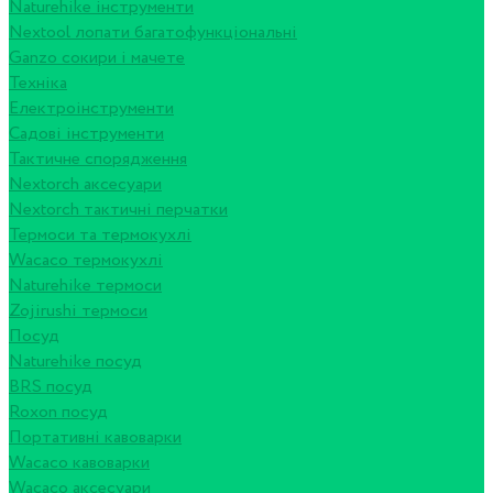
Naturehike інструменти
Nextool лопати багатофункціональні
Ganzo сокири і мачете
Техніка
Електроінструменти
Садові інструменти
Тактичне спорядження
Nextorch аксесуари
Nextorch тактичні перчатки
Термоси та термокухлі
Wacaco термокухлі
Naturehike термоси
Zojirushi термоси
Посуд
Naturehike посуд
BRS посуд
Roxon посуд
Портативні кавоварки
Wacaco кавоварки
Wacaco аксесуари