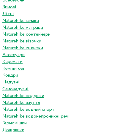
Всесезонні
Зимові
Літні
Naturehike гамаки
Naturehike матраци
Naturehike контейнери
Naturehike візочки
Naturehike килимки
Аксесуари
Каремати
Кемпінгові
Ковдри
Надувні
Самонадувні
Naturehike подушки
Naturehike взуття
Naturehike водний спорт
Naturehike водонепроникні речі
Гермомішки
Дощовики