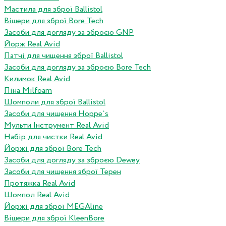
Мастила для зброї Ballistol
Вішери для зброї Bore Tech
Засоби для догляду за зброєю GNP
Йорж Real Avid
Патчі для чищення зброї Ballistol
Засоби для догляду за зброєю Bore Tech
Килимок Real Avid
Піна Milfoam
Шомполи для зброї Ballistol
Засоби для чищення Hoppe`s
Мульти Інструмент Real Avid
Набір для чистки Real Avid
Йоржі для зброї Bore Tech
Засоби для догляду за зброєю Dewey
Засоби для чищення зброї Терен
Протяжка Real Avid
Шомпол Real Avid
Йоржі для зброї MEGAline
Вішери для зброї KleenBore