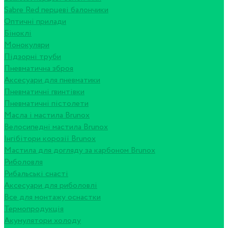
Sabre Red перцеві балончики
Оптичні прилади
Біноклі
Монокуляри
Підзорні труби
Пневматична зброя
Аксесуари для пневматики
Пневматичні гвинтівки
Пневматичні пістолети
Масла і мастила Brunox
Велосипедні мастила Brunox
Інгібітори корозії Brunox
Мастила для догляду за карбоном Brunox
Риболовля
Рибальські снасті
Аксесуари для риболовлі
Все для монтажу оснастки
Термопродукція
Акумулятори холоду