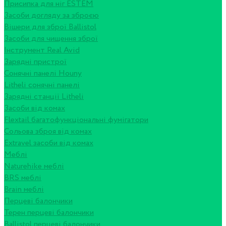
Присипка для ніг ESTEM
Засоби догляду за зброєю
Вішери для зброї Ballistol
Засоби для чищення зброї
Інструмент Real Avid
Зарядні пристрої
Сонячні панелі Houny
Litheli сонячні панелі
Зарядні станції Litheli
Засоби від комах
Flextail багатофункціональні фумігатори
Сольова зброя від комах
Extravel засоби від комах
Меблі
Naturehike меблі
BRS меблі
Brain меблі
Перцеві балончики
Терен перцеві балончики
Ballistol перцеві балончики