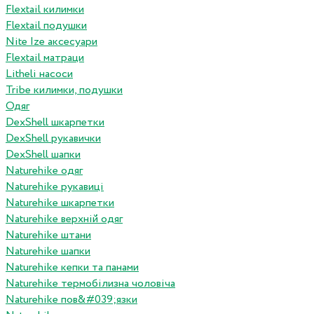
Flextail килимки
Flextail подушки
Nite Ize аксесуари
Flextail матраци
Litheli насоси
Tribe килимки, подушки
Одяг
DexShell шкарпетки
DexShell рукавички
DexShell шапки
Naturehike одяг
Naturehike рукавиці
Naturehike шкарпетки
Naturehike верхній одяг
Naturehike штани
Naturehike шапки
Naturehike кепки та панами
Naturehike термобілизна чоловіча
Naturehike пов&#039;язки