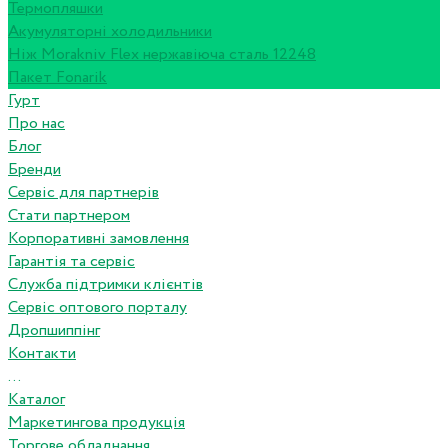
Термопляшки
Акумуляторні холодильники
Ніж Morakniv Flex нержавіюча сталь 12248
Пакет Fonarik
Гурт
Про нас
Блог
Бренди
Сервіс для партнерів
Стати партнером
Корпоративні замовлення
Гарантія та сервіс
Служба підтримки клієнтів
Сервіс оптового порталу
Дропшиппінг
Контакти
...
Каталог
Маркетингова продукція
Торгове обладнання