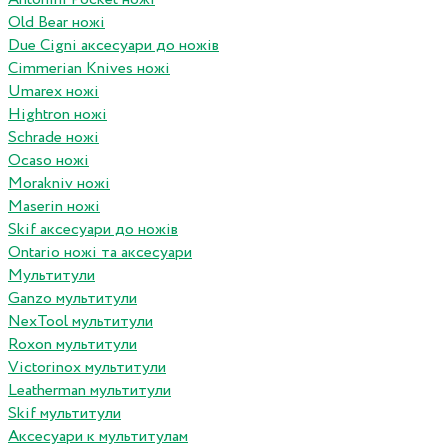
Old Bear ножі
Due Cigni аксесуари до ножів
Cimmerian Knives ножі
Umarex ножі
Hightron ножі
Schrade ножі
Ocaso ножі
Morakniv ножі
Maserin ножі
Skif аксесуари до ножів
Ontario ножі та аксесуари
Мультитули
Ganzo мультитули
NexTool мультитули
Roxon мультитули
Victorinox мультитули
Leatherman мультитули
Skif мультитули
Аксесуари к мультитулам