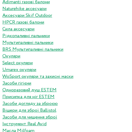
Adimanti газові балони
Naturehike аксесуари
Аксесуари Skif Outdoor
HPCR газові балони
Сила аксесуари
Рідкопаливні пальники
Мультипаливні пальники
BRS Мультипаливні пальники
Окуляри
Select окуляри
Umarex окуляри
WoSport окуляри та захисні маски
Засоби гігієни
Одноразовий душ ESTEM
Присипка для ніг ESTEM
Засоби догляду за зброєю
Вішери для зброї Ballistol
Засоби для чищення зброї
Інструмент Real Avid
Масла Milfoam