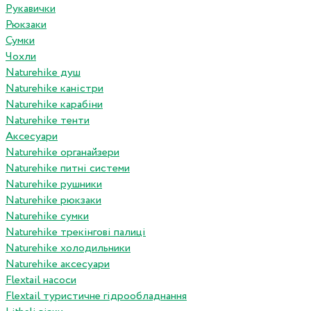
Рукавички
Рюкзаки
Сумки
Чохли
Naturehike душ
Naturehike каністри
Naturehike карабіни
Naturehike тенти
Аксесуари
Naturehike органайзери
Naturehike питні системи
Naturehike рушники
Naturehike рюкзаки
Naturehike сумки
Naturehike трекінгові палиці
Naturehike холодильники
Naturehike аксесуари
Flextail насоси
Flextail туристичне гідрообладнання