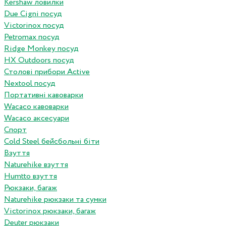
Kershaw ловилки
Due Cigni посуд
Victorinox посуд
Petromax посуд
Ridge Monkey посуд
HX Outdoors посуд
Столові прибори Active
Nextool посуд
Портативні кавоварки
Wacaco кавоварки
Wacaco аксесуари
Спорт
Cold Steel бейсбольні біти
Взуття
Naturehike взуття
Humtto взуття
Рюкзаки, багаж
Naturehike рюкзаки та сумки
Victorinox рюкзаки, багаж
Deuter рюкзаки