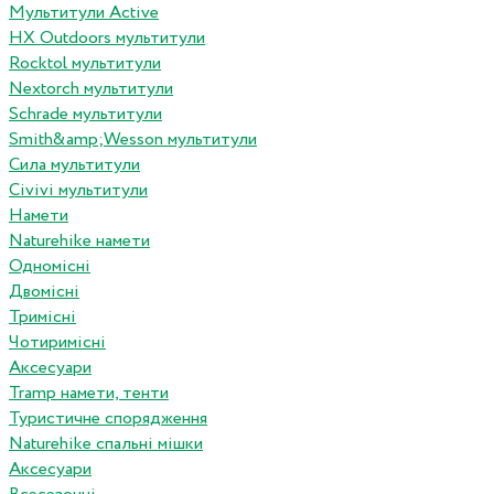
Мультитули Active
HX Outdoors мультитули
Rocktol мультитули
Nextorch мультитули
Schrade мультитули
Smith&amp;Wesson мультитули
Сила мультитули
Civivi мультитули
Намети
Naturehike намети
Одномісні
Двомісні
Тримісні
Чотиримісні
Аксесуари
Tramp намети, тенти
Туристичне спорядження
Naturehike спальні мішки
Аксесуари