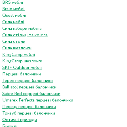
BRS меблі
Brain меблі
Quest меблі
Сила меблі
Сила набори меблів
Сила стільці та крісла
Сила столи
Сила шезлонги
KingCamp меблі
KingCamp шезлонги
SKIF Outdoor меблі
Перцеві балончики
Терен перцеві балончики
Ballistol перцеві балончики
Sabre Red перцеві балончики
Umarex Perfecta перцеві балончики
Перець перцеві балончики
Тризуб перцеві балончики
Оптичні прилади
Біноклі