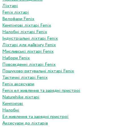
Ліхтарі
Fenix ліхтарі
Велофари Fenix
Кемпінгові ліхтарі Fenix
Налобні ліхтарі Fenix
Індустріальні ліхтарі Fenix
Ліхтарі для дайвінгу Fenix
Мисливські ліхтарі Fenix
Набори Fenix
Повсякденні ліхтарі Fenix
Пошуково-рятувальні ліхтарі Fenix
Тактичні ліхтарі Fenix
Fenix аксесуари
Fenix ел живлення та зарядні пристрої
Naturehike ліхтарі
Кемпінгові
Налобні
Ел живлення та зарядні пристрої
Аксесуари до ліхтарів