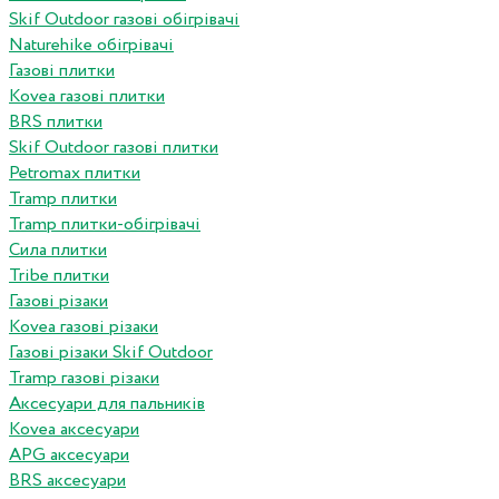
Skif Outdoor газові обігрівачі
Naturehike обігрівачі
Газові плитки
Kovea газові плитки
BRS плитки
Skif Outdoor газові плитки
Petromax плитки
Tramp плитки
Tramp плитки-обігрівачі
Сила плитки
Tribe плитки
Газові різаки
Kovea газові різаки
Газові різаки Skif Outdoor
Tramp газові різаки
Аксесуари для пальників
Kovea аксесуари
APG аксесуари
BRS аксесуари