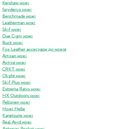
Kershaw ножі
Spyderco ножі
Benchmade ножі
Leatherman ножі
Skif ножі
Due Cigni ножі
Buck ножі
Fox Leather аксесуари до ножів
Artisan ножі
Active ножі
CRKT ножі
Olight ножі
Skif Plus ножі
Extrema Ratio ножі
HX Outdoors ножі
Peltonen ножі
Ножі Helle
Kanetsune ножі
Real Avid ножі
Antonini Pocket ножі