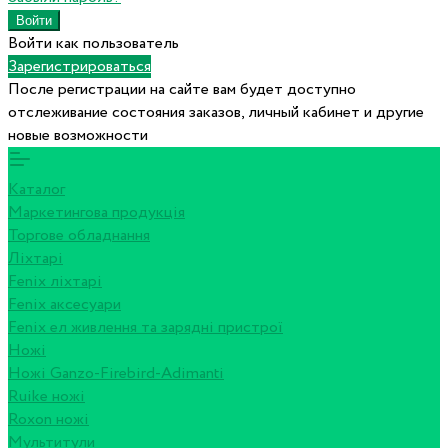
Войти как пользователь
Зарегистрироваться
После регистрации на сайте вам будет доступно
отслеживание состояния заказов, личный кабинет и другие
новые возможности
Каталог
Маркетингова продукція
Торгове обладнання
Ліхтарі
Fenix ліхтарі
Fenix аксесуари
Fenix ел живлення та зарядні пристрої
Ножі
Ножі Ganzo-Firebird-Adimanti
Ruike ножі
Roxon ножi
Мультитули