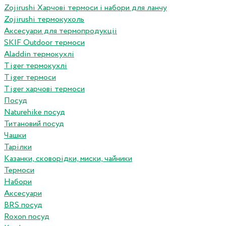
Zojirushi Харчові термоси і набори для ланчу
Zojirushi термокухоль
Аксесуари для термопродукціі
SKIF Outdoor термоси
Aladdin термокухлі
Tiger термокухлі
Tiger термоси
Tiger харчові термоси
Посуд
Naturehike посуд
Титановий посуд
Чашки
Тарілки
Казанки, сковорідки, миски, чайники
Термоси
Набори
Аксесуари
BRS посуд
Roxon посуд