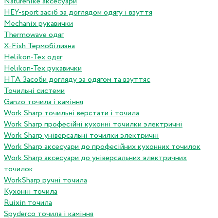
Naturehike аксесуари
HEY-sport засіб за доглядом одягу і взуття
Mechanix рукавички
Thermowave одяг
X-Fish Термобілизна
Helikon-Tex одяг
Helikon-Tex рукавички
HTA Засоби догляду за одягом та взуттяс
Точильні системи
Ganzo точила і каміння
Work Sharp точильні верстати і точила
Work Sharp професiйнi кухоннi точилки электричнi
Work Sharp унiверсальнi точилки электричнi
Work Sharp аксесуари до професiйних кухонних точилок
Work Sharp аксесуари до унiверсальних электричних
точилок
WorkSharp ручні точила
Кухонні точила
Ruixin точила
Spyderco точила і каміння