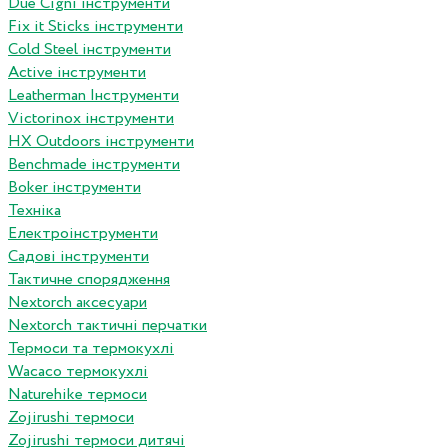
Due Cigni інструменти
Fix it Sticks інструменти
Сold Steel інструменти
Active інструменти
Leatherman Інструменти
Victorinox інструменти
HX Outdoors інструменти
Benchmade інструменти
Boker інструменти
Техніка
Електроінструменти
Садові інструменти
Тактичне спорядження
Nextorch аксесуари
Nextorch тактичні перчатки
Термоси та термокухлі
Wacaco термокухлі
Naturehike термоси
Zojirushi термоси
Zojirushi термоси дитячі