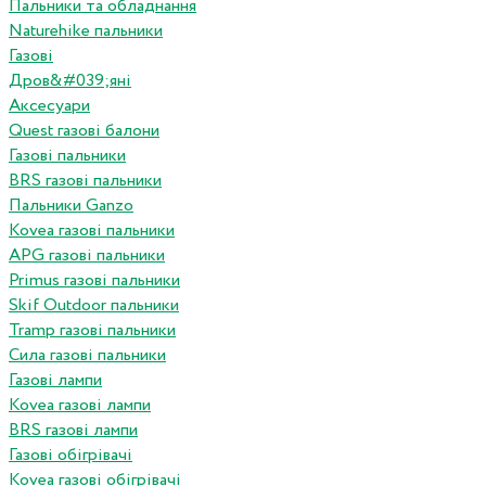
Пальники та обладнання
Naturehike пальники
Газові
Дров&#039;яні
Аксесуари
Quest газові балони
Газові пальники
BRS газові пальники
Пальники Ganzo
Kovea газові пальники
APG газові пальники
Primus газові пальники
Skif Outdoor пальники
Tramp газові пальники
Сила газові пальники
Газові лампи
Kovea газові лампи
BRS газові лампи
Газові обігрівачі
Kovea газові обігрівачі