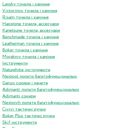
Lansky точила і каміння
Victorinox точила і каміння
Risam точила і каміння
Hapstone точила, аксесуари
Kanetsune точила, аксесуари
Benchmade точила і каміння
Leatherman точила і каміння
Boker точила і каміння
Morakniv точила і каміння
Інструменти
Naturehike інструменти
Nextool лопати багатофункціональні
Ganzo сокири і мачете
Adimanti лопати багатофункціональні
Adimanti сокири
Nextorch лопати багатофункціональні
Сivivi тактичні ручки
Boker Plus тактичні ручки
Skif інструменти