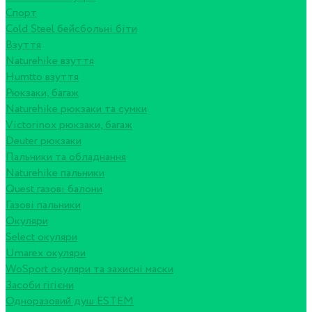
Спорт
Cold Steel бейсбольні біти
Взуття
Naturehike взуття
Humtto взуття
Рюкзаки, багаж
Naturehike рюкзаки та сумки
Victorinox рюкзаки, багаж
Deuter рюкзаки
Пальники та обладнання
Naturehike пальники
Quest газові балони
Газові пальники
Окуляри
Select окуляри
Umarex окуляри
WoSport окуляри та захисні маски
Засоби гігієни
Одноразовий душ ESTEM