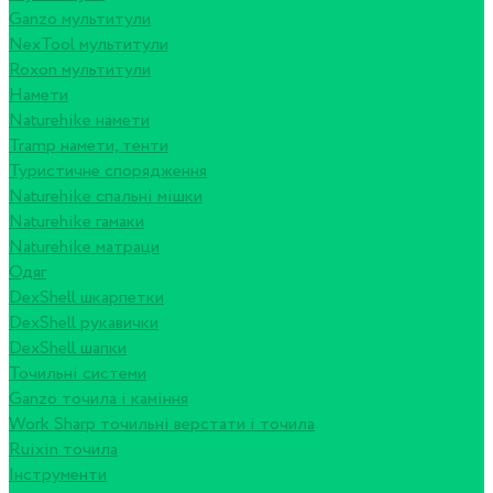
Ganzo мультитули
NexTool мультитули
Roxon мультитули
Намети
Naturehike намети
Tramp намети, тенти
Туристичне спорядження
Naturehike спальні мішки
Naturehike гамаки
Naturehike матраци
Одяг
DexShell шкарпетки
DexShell рукавички
DexShell шапки
Точильні системи
Ganzo точила і каміння
Work Sharp точильні верстати і точила
Ruixin точила
Інструменти