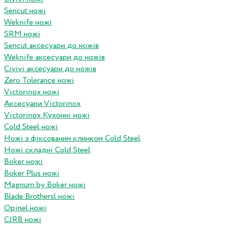
Sencut ножі
Weknife ножі
SRM ножі
Sencut аксесуари до ножів
Weknife аксесуари до ножів
Civivi аксесуари до ножів
Zero Tolerance ножі
Victorinox ножі
Аксесуари Victorinox
Victorinox Кухонні ножі
Cold Steel ножі
Ножі з фіксованим клинком Cold Steel
Ножі складні Cold Steel
Boker ножі
Boker Plus ножі
Magnum by Boker ножі
Blade Brothersl ножі
Opinel ножі
CJRB ножі