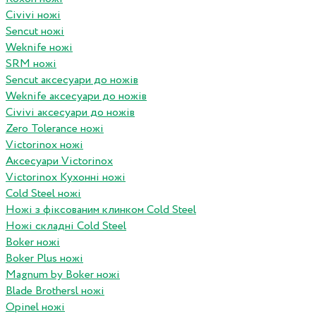
Civivi ножі
Sencut ножі
Weknife ножі
SRM ножі
Sencut аксесуари до ножів
Weknife аксесуари до ножів
Civivi аксесуари до ножів
Zero Tolerance ножі
Victorinox ножі
Аксесуари Victorinox
Victorinox Кухонні ножі
Cold Steel ножі
Ножі з фіксованим клинком Cold Steel
Ножі складні Cold Steel
Boker ножі
Boker Plus ножі
Magnum by Boker ножі
Blade Brothersl ножі
Opinel ножі