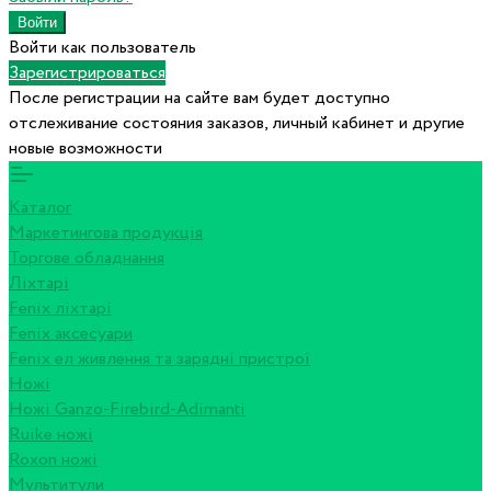
Войти как пользователь
Зарегистрироваться
После регистрации на сайте вам будет доступно
отслеживание состояния заказов, личный кабинет и другие
новые возможности
Каталог
Маркетингова продукція
Торгове обладнання
Ліхтарі
Fenix ліхтарі
Fenix аксесуари
Fenix ел живлення та зарядні пристрої
Ножі
Ножі Ganzo-Firebird-Adimanti
Ruike ножі
Roxon ножi
Мультитули