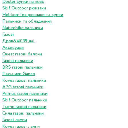
Deuter сумки на пояс
Skif Outdoor рюкзаки
Helikon-Tex рюкзаки та сумки
Пальники та обладнання
Naturehike пальники
Газові
Дров&#039;яні
Аксесуари
Quest газові балони
Газові пальники
BRS газові пальники
Пальники Ganzo
Kovea газові пальники
APG газові пальники
Primus газові пальники
Skif Outdoor пальники
Tramp газові пальники
Сила газові пальники
Газові лампи
Kovea газові лампи