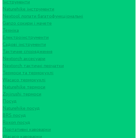
Інструменти
Naturehike інструменти
Nextool лопати багатофункціональні
Ganzo сокири і мачете
Техніка
Електроінструменти
Садові інструменти
Тактичне спорядження
Nextorch аксесуари
Nextorch тактичні перчатки
Термоси та термокухлі
Wacaco термокухлі
Naturehike термоси
Zojirushi термоси
Посуд
Naturehike посуд
BRS посуд
Roxon посуд
Портативні кавоварки
Wacaco кавоварки