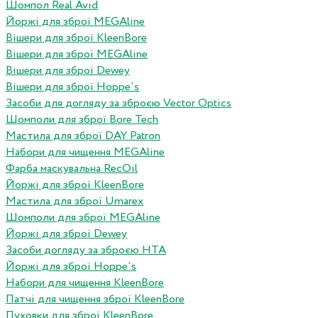
Шомпол Real Avid
Йоржі для зброї MEGAline
Вішери для зброї KleenBore
Вішери для зброї MEGAline
Вішери для зброї Dewey
Вішери для зброї Hoppe`s
Засоби для догляду за зброєю Vector Optics
Шомполи для зброї Bore Tech
Мастила для зброї DAY Patron
Набори для чищення MEGAline
Фарба маскувальна RecOil
Йоржі для зброї KleenBore
Мастила для зброї Umarex
Шомполи для зброї MEGAline
Йоржі для зброї Dewey
Засоби догляду за зброєю HTA
Йоржі для зброї Hoppe`s
Набори для чищення KleenBore
Патчі для чищення зброї KleenBore
Пуховки для зброї KleenBore