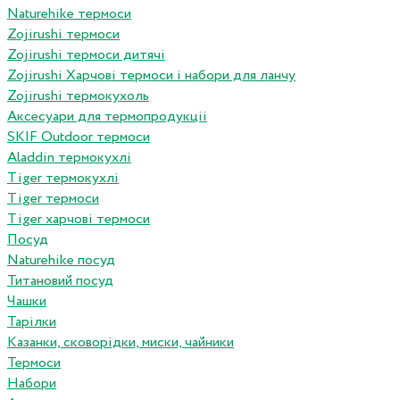
Naturehike термоси
Zojirushi термоси
Zojirushi термоси дитячі
Zojirushi Харчові термоси і набори для ланчу
Zojirushi термокухоль
Аксесуари для термопродукціі
SKIF Outdoor термоси
Aladdin термокухлі
Tiger термокухлі
Tiger термоси
Tiger харчові термоси
Посуд
Naturehike посуд
Титановий посуд
Чашки
Тарілки
Казанки, сковорідки, миски, чайники
Термоси
Набори