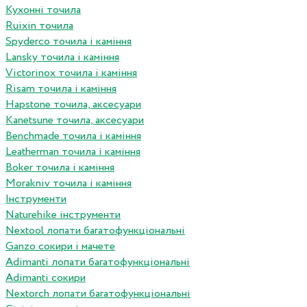
Кухонні точила
Ruixin точила
Spyderco точила і каміння
Lansky точила і каміння
Victorinox точила і каміння
Risam точила і каміння
Hapstone точила, аксесуари
Kanetsune точила, аксесуари
Benchmade точила і каміння
Leatherman точила і каміння
Boker точила і каміння
Morakniv точила і каміння
Інструменти
Naturehike інструменти
Nextool лопати багатофункціональні
Ganzo сокири і мачете
Adimanti лопати багатофункціональні
Adimanti сокири
Nextorch лопати багатофункціональні