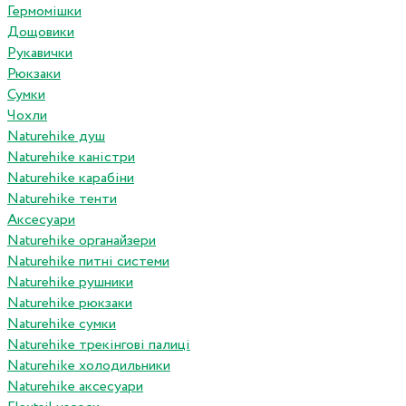
Гермомішки
Дощовики
Рукавички
Рюкзаки
Сумки
Чохли
Naturehike душ
Naturehike каністри
Naturehike карабіни
Naturehike тенти
Аксесуари
Naturehike органайзери
Naturehike питні системи
Naturehike рушники
Naturehike рюкзаки
Naturehike сумки
Naturehike трекінгові палиці
Naturehike холодильники
Naturehike аксесуари