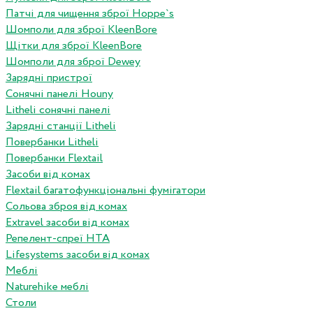
Патчі для чищення зброї Hoppe`s
Шомполи для зброї KleenBore
Щітки для зброї KleenBore
Шомполи для зброї Dewey
Зарядні пристрої
Сонячні панелі Houny
Litheli сонячні панелі
Зарядні станції Litheli
Повербанки Litheli
Повербанки Flextail
Засоби від комах
Flextail багатофункціональні фумігатори
Сольова зброя від комах
Extravel засоби від комах
Репелент-спреї HTA
Lifesystems засоби від комах
Меблі
Naturehike меблі
Столи