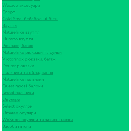
Wacaco аксесуари
Спорт
Cold Steel бейсбольні біти
Взуття
Naturehike взуття
Humtto взуття
Рюкзаки, багаж
Naturehike рюкзаки та сумки
Victorinox рюкзаки, багаж
Deuter рюкзаки
Пальники та обладнання
Naturehike пальники
Quest газові балони
Газові пальники
Окуляри
Select окуляри
Umarex окуляри
WoSport окуляри та захисні маски
Засоби гігієни