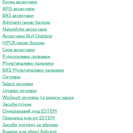
Kovea аксесуари
APG аксесуари
BRS аксесуари
Adimanti газові балони
Naturehike аксесуари
Аксесуари Skif Outdoor
HPCR газові балони
Сила аксесуари
Рідкопаливні пальники
Мультипаливні пальники
BRS Мультипаливні пальники
Окуляри
Select окуляри
Umarex окуляри
WoSport окуляри та захисні маски
Засоби гігієни
Одноразовий душ ESTEM
Присипка для ніг ESTEM
Засоби догляду за зброєю
Вішери для зброї Ballistol