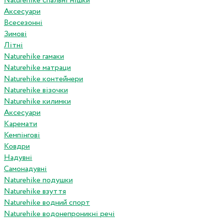
Naturehike спальні мішки
Аксесуари
Всесезонні
Зимові
Літні
Naturehike гамаки
Naturehike матраци
Naturehike контейнери
Naturehike візочки
Naturehike килимки
Аксесуари
Каремати
Кемпінгові
Ковдри
Надувні
Самонадувні
Naturehike подушки
Naturehike взуття
Naturehike водний спорт
Naturehike водонепроникні речі