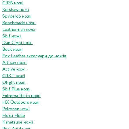
CJRB ножі
Kershaw ножі
Spyderco ножі
Benchmade ножі
Leatherman ножі
Skif ножі
Due Cigni ножі
Buck ножі
Fox Leather аксесуари до ножів
Artisan ножі
Active ножі
CRKT ножі
Olight ножі
Skif Plus ножі
Extrema Ratio ножі
HX Outdoors ножі
Peltonen ножі
Ножі Helle
Kanetsune ножі
Real Avid ножі