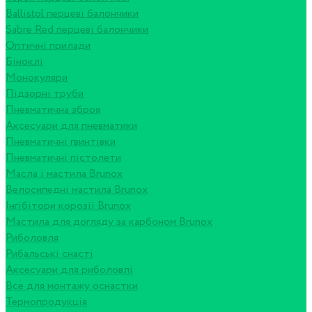
Ballistol перцеві балончики
Sabre Red перцеві балончики
Оптичні прилади
Біноклі
Монокуляри
Підзорні труби
Пневматична зброя
Аксесуари для пневматики
Пневматичні гвинтівки
Пневматичні пістолети
Масла і мастила Brunox
Велосипедні мастила Brunox
Інгібітори корозії Brunox
Мастила для догляду за карбоном Brunox
Риболовля
Рибальські снасті
Аксесуари для риболовлі
Все для монтажу оснастки
Термопродукція