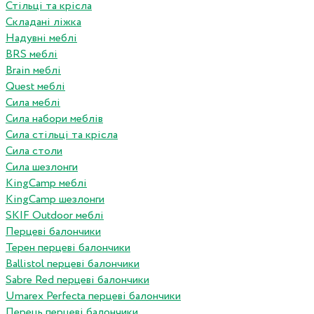
Стільці та крісла
Складані ліжка
Надувні меблі
BRS меблі
Brain меблі
Quest меблі
Сила меблі
Сила набори меблів
Сила стільці та крісла
Сила столи
Сила шезлонги
KingCamp меблі
KingCamp шезлонги
SKIF Outdoor меблі
Перцеві балончики
Терен перцеві балончики
Ballistol перцеві балончики
Sabre Red перцеві балончики
Umarex Perfecta перцеві балончики
Перець перцеві балончики