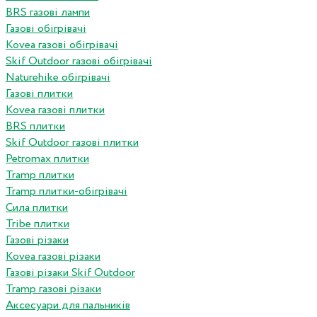
BRS газові лампи
Газові обігрівачі
Kovea газові обігрівачі
Skif Outdoor газові обігрівачі
Naturehike обігрівачі
Газові плитки
Kovea газові плитки
BRS плитки
Skif Outdoor газові плитки
Petromax плитки
Tramp плитки
Tramp плитки-обігрівачі
Сила плитки
Tribe плитки
Газові різаки
Kovea газові різаки
Газові різаки Skif Outdoor
Tramp газові різаки
Аксесуари для пальників