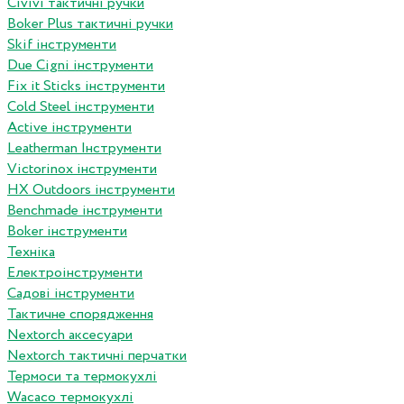
Сivivi тактичні ручки
Boker Plus тактичні ручки
Skif інструменти
Due Cigni інструменти
Fix it Sticks інструменти
Сold Steel інструменти
Active інструменти
Leatherman Інструменти
Victorinox інструменти
HX Outdoors інструменти
Benchmade інструменти
Boker інструменти
Техніка
Електроінструменти
Садові інструменти
Тактичне спорядження
Nextorch аксесуари
Nextorch тактичні перчатки
Термоси та термокухлі
Wacaco термокухлі