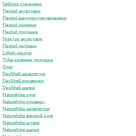
Selkbag спальники
Flextail аксесуари
Flextail вакуумні пакувальники
Flextail килимки
Flextail подушки
Nite Ize аксесуари
Flextail матраци
Litheli насоси
Tribe килимки, подушки
Одяг
DexShell шкарпетки
DexShell рукавички
DexShell шапки
Naturehike одяг
Naturehike рукавиці
Naturehike шкарпетки
Naturehike верхній одяг
Naturehike штани
Naturehike шапки