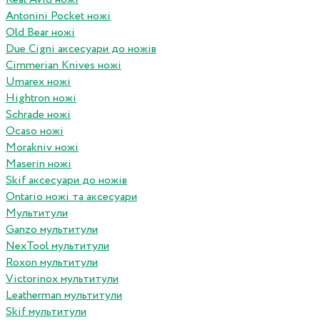
Antonini Pocket ножі
Old Bear ножі
Due Cigni аксесуари до ножів
Cimmerian Knives ножі
Umarex ножі
Hightron ножі
Schrade ножі
Ocaso ножі
Morakniv ножі
Maserin ножі
Skif аксесуари до ножів
Ontario ножі та аксесуари
Мультитули
Ganzo мультитули
NexTool мультитули
Roxon мультитули
Victorinox мультитули
Leatherman мультитули
Skif мультитули