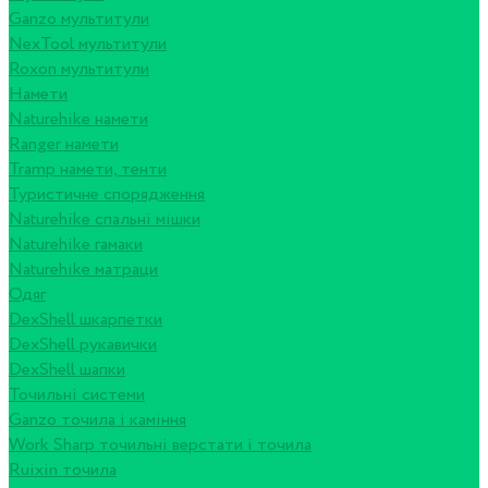
Ganzo мультитули
NexTool мультитули
Roxon мультитули
Намети
Naturehike намети
Ranger намети
Tramp намети, тенти
Туристичне спорядження
Naturehike спальні мішки
Naturehike гамаки
Naturehike матраци
Одяг
DexShell шкарпетки
DexShell рукавички
DexShell шапки
Точильні системи
Ganzo точила і каміння
Work Sharp точильні верстати і точила
Ruixin точила