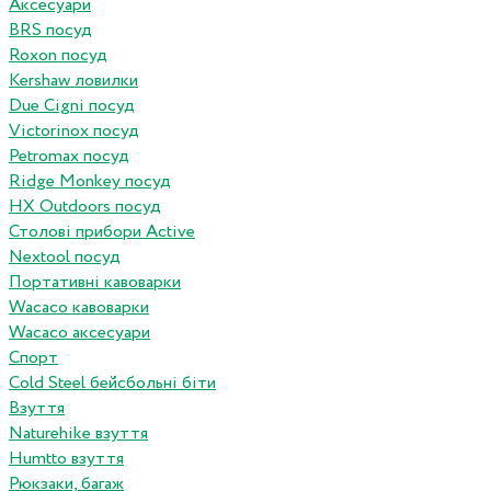
Аксесуари
BRS посуд
Roxon посуд
Kershaw ловилки
Due Cigni посуд
Victorinox посуд
Petromax посуд
Ridge Monkey посуд
HX Outdoors посуд
Столові прибори Active
Nextool посуд
Портативні кавоварки
Wacaco кавоварки
Wacaco аксесуари
Спорт
Cold Steel бейсбольні біти
Взуття
Naturehike взуття
Humtto взуття
Рюкзаки, багаж