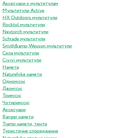
Аксесуари к мультитулам
Мультитули Active
HX Outdoors мультитули
Rocktol мультитули
Nextorch мультитули
Schrade мультитули
Smith&amp;Wesson мультитули
Сила мультитули
Civivi мультитули
Намети
Naturehike намети
Одномісні
Двомісні
Тримісні
Чотиримісні
Аксесуари
Ranger намети
Tramp намети, тенти
Туристичне спорядження