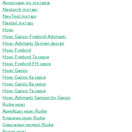
Аксесуари до ліхтарів
Nextorch ліхтарі
NexTool ліхтарі
Flextail ліхтарі
Ножі
Ножі Ganzo-Firebird-Adimanti
Ножі Adimanti Skimen design
Ножі Firebird
Ножі Firebird 7а серія
Ножі Firebird FH серія
Ножі Ganzo
Ножі Ganzo 6а серія
Ножі Ganzo 8а серія
Ножі Ganzo 7а серія
Ножі Adimanti Samson by Ganzo
Ruike ножі
Армійські ножі Ruike
Класичні ножі Ruike
Спеціальні моделі Ruike
Roxon ножi