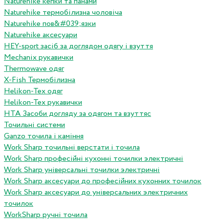
Naturehike кепки та панами
Naturehike термобілизна чоловіча
Naturehike пов&#039;язки
Naturehike аксесуари
HEY-sport засіб за доглядом одягу і взуття
Mechanix рукавички
Thermowave одяг
X-Fish Термобілизна
Helikon-Tex одяг
Helikon-Tex рукавички
HTA Засоби догляду за одягом та взуттяс
Точильні системи
Ganzo точила і каміння
Work Sharp точильні верстати і точила
Work Sharp професiйнi кухоннi точилки электричнi
Work Sharp унiверсальнi точилки электричнi
Work Sharp аксесуари до професiйних кухонних точилок
Work Sharp аксесуари до унiверсальних электричних
точилок
WorkSharp ручні точила