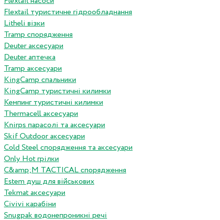
Flextail насоси
Flextail туристичне гідрообладнання
Litheli візки
Tramp спорядження
Deuter аксесуари
Deuter аптечка
Tramp аксесуари
KingCamp спальники
KingCamp туристичні килимки
Кемпинг туристичні килимки
Thermacell аксесуари
Knirps парасолі та аксесуари
Skif Outdoor аксесуари
Cold Steel спорядження та аксесуари
Only Hot грілки
C&amp;M TACTICAL спорядження
Estem душ для військових
Tekmat аксесуари
Сivivi карабіни
Snugpak водонепроникні речі