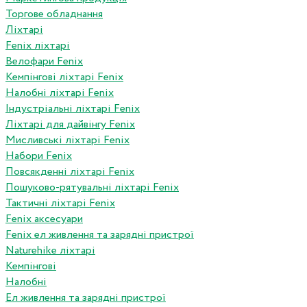
Торгове обладнання
Ліхтарі
Fenix ліхтарі
Велофари Fenix
Кемпінгові ліхтарі Fenix
Налобні ліхтарі Fenix
Індустріальні ліхтарі Fenix
Ліхтарі для дайвінгу Fenix
Мисливські ліхтарі Fenix
Набори Fenix
Повсякденні ліхтарі Fenix
Пошуково-рятувальні ліхтарі Fenix
Тактичні ліхтарі Fenix
Fenix аксесуари
Fenix ел живлення та зарядні пристрої
Naturehike ліхтарі
Кемпінгові
Налобні
Ел живлення та зарядні пристрої