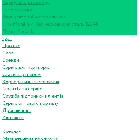
Акумулятори холоду
Термопляшки
Акумуляторні холодильники
Ніж Morakniv Flex нержавіюча сталь 12248
Пакет Fonarik
Гурт
Про нас
Блог
Бренди
Сервіс для партнерів
Стати партнером
Корпоративні замовлення
Гарантія та сервіс
Служба підтримки клієнтів
Сервіс оптового порталу
Дропшиппінг
Контакти
...
Каталог
Маркетингова продукція