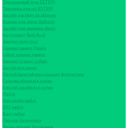
Одноразовий душ ESTEM
Присипка для ніг ESTEM
Засоби догляду за зброєю
Вішери для зброї Ballistol
Засоби для чищення зброї
Інструмент Real Avid
Зарядні пристрої
Сонячні панелі Houny
Litheli сонячні панелі
Зарядні станції Litheli
Засоби від комах
Flextail багатофункціональні фумігатори
Сольова зброя від комах
Extravel засоби від комах
Меблі
Naturehike меблі
BRS меблі
Brain меблі
Перцеві балончики
Терен перцеві балончики