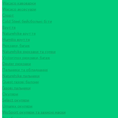
Wacaco кавоварки
Wacaco аксесуари
Спорт
Cold Steel бейсбольні біти
Взуття
Naturehike взуття
Humtto взуття
Рюкзаки, багаж
Naturehike рюкзаки та сумки
Victorinox рюкзаки, багаж
Deuter рюкзаки
Пальники та обладнання
Naturehike пальники
Quest газові балони
Газові пальники
Окуляри
Select окуляри
Umarex окуляри
WoSport окуляри та захисні маски