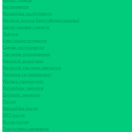
Ruixin точила
Інструменти
Naturehike інструменти
Nextool лопати багатофункціональні
Ganzo сокири і мачете
Техніка
Електроінструменти
Садові інструменти
Тактичне спорядження
Nextorch аксесуари
Nextorch тактичні перчатки
Термоси та термокухлі
Wacaco термокухлі
Naturehike термоси
Zojirushi термоси
Посуд
Naturehike посуд
BRS посуд
Roxon посуд
Портативні кавоварки