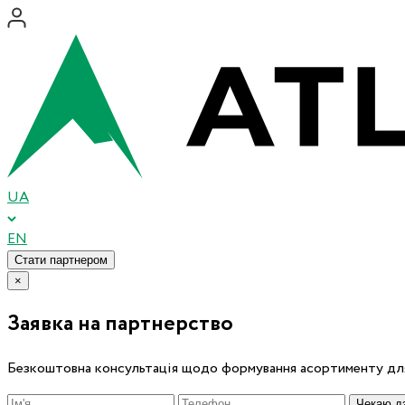
UA
EN
Стати партнером
×
Заявка на партнерство
Безкоштовна консультація щодо формування асортименту для
Чекаю дз