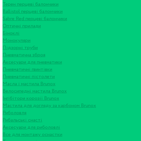
Терен перцеві балончики
Ballistol перцеві балончики
Sabre Red перцеві балончики
Оптичні прилади
Біноклі
Монокуляри
Підзорні труби
Пневматична зброя
Аксесуари для пневматики
Пневматичні гвинтівки
Пневматичні пістолети
Масла і мастила Brunox
Велосипедні мастила Brunox
Інгібітори корозії Brunox
Мастила для догляду за карбоном Brunox
Риболовля
Рибальські снасті
Аксесуари для риболовлі
Все для монтажу оснастки