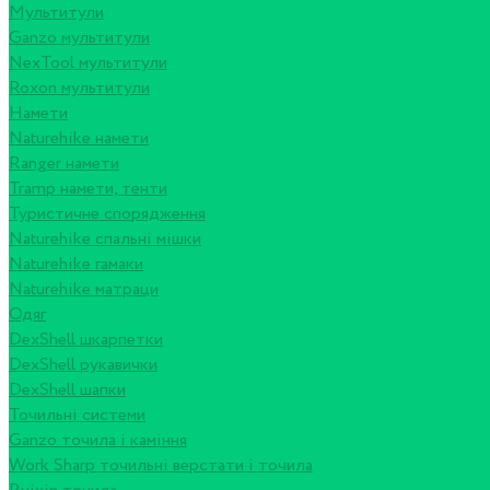
Мультитули
Ganzo мультитули
NexTool мультитули
Roxon мультитули
Намети
Naturehike намети
Ranger намети
Tramp намети, тенти
Туристичне спорядження
Naturehike спальні мішки
Naturehike гамаки
Naturehike матраци
Одяг
DexShell шкарпетки
DexShell рукавички
DexShell шапки
Точильні системи
Ganzo точила і каміння
Work Sharp точильні верстати і точила