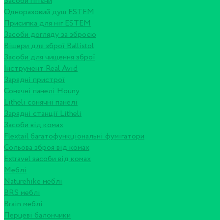
Засоби гігієни
Одноразовий душ ESTEM
Присипка для ніг ESTEM
Засоби догляду за зброєю
Вішери для зброї Ballistol
Засоби для чищення зброї
Інструмент Real Avid
Зарядні пристрої
Сонячні панелі Houny
Litheli сонячні панелі
Зарядні станції Litheli
Засоби від комах
Flextail багатофункціональні фумігатори
Сольова зброя від комах
Extravel засоби від комах
Меблі
Naturehike меблі
BRS меблі
Brain меблі
Перцеві балончики