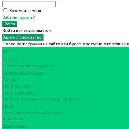
Запомнить меня
Забыли пароль?
Войти как пользователь
Зарегистрироваться
После регистрации на сайте вам будет доступно отслеживани
Каталог
Маркетингова продукція
Торгове обладнання
Ліхтарі
Fenix ліхтарі
Fenix аксесуари
Fenix ел живлення та зарядні пристрої
Ножі
Ножі Ganzo-Firebird-Adimanti
Ruike ножі
Roxon ножi