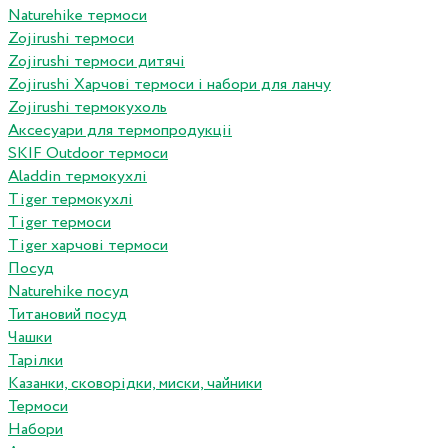
Naturehike термоси
Zojirushi термоси
Zojirushi термоси дитячі
Zojirushi Харчові термоси і набори для ланчу
Zojirushi термокухоль
Аксесуари для термопродукціі
SKIF Outdoor термоси
Aladdin термокухлі
Tiger термокухлі
Tiger термоси
Tiger харчові термоси
Посуд
Naturehike посуд
Титановий посуд
Чашки
Тарілки
Казанки, сковорідки, миски, чайники
Термоси
Набори