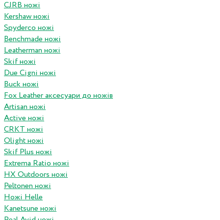
CJRB ножі
Kershaw ножі
Spyderco ножі
Benchmade ножі
Leatherman ножі
Skif ножі
Due Cigni ножі
Buck ножі
Fox Leather аксесуари до ножів
Artisan ножі
Active ножі
CRKT ножі
Olight ножі
Skif Plus ножі
Extrema Ratio ножі
HX Outdoors ножі
Peltonen ножі
Ножі Helle
Kanetsune ножі
Real Avid ножі