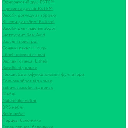
Одноразовий душ ESTEM
Присипка для ніг ESTEM
Засоби догляду за зброєю
Вішери для зброї Ballistol
Засоби для чищення зброї
Інструмент Real Avid
Зарядні пристрої
Сонячні панелі Houny
Litheli сонячні панелі
Зарядні станції Litheli
Засоби від комах
Flextail багатофункціональні фумігатори
Сольова зброя від комах
Extravel засоби від комах
Меблі
Naturehike меблі
BRS меблі
Brain меблі
Перцеві балончики
Терен перцеві балончики