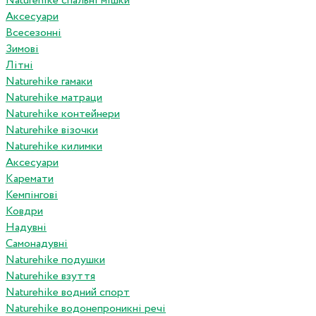
Naturehike спальні мішки
Аксесуари
Всесезонні
Зимові
Літні
Naturehike гамаки
Naturehike матраци
Naturehike контейнери
Naturehike візочки
Naturehike килимки
Аксесуари
Каремати
Кемпінгові
Ковдри
Надувні
Самонадувні
Naturehike подушки
Naturehike взуття
Naturehike водний спорт
Naturehike водонепроникні речі