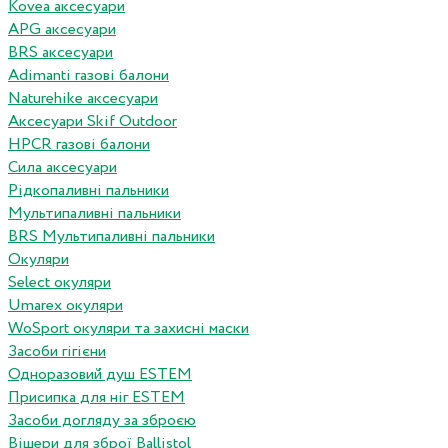
Kovea аксесуари
APG аксесуари
BRS аксесуари
Adimanti газові балони
Naturehike аксесуари
Аксесуари Skif Outdoor
HPCR газові балони
Сила аксесуари
Рідкопаливні пальники
Мультипаливні пальники
BRS Мультипаливні пальники
Окуляри
Select окуляри
Umarex окуляри
WoSport окуляри та захисні маски
Засоби гігієни
Одноразовий душ ESTEM
Присипка для ніг ESTEM
Засоби догляду за зброєю
Вішери для зброї Ballistol