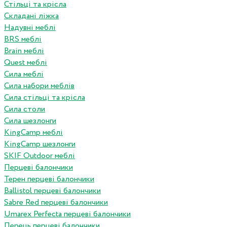
Стільці та крісла
Складані ліжка
Надувні меблі
BRS меблі
Brain меблі
Quest меблі
Сила меблі
Сила набори меблів
Сила стільці та крісла
Сила столи
Сила шезлонги
KingCamp меблі
KingCamp шезлонги
SKIF Outdoor меблі
Перцеві балончики
Терен перцеві балончики
Ballistol перцеві балончики
Sabre Red перцеві балончики
Umarex Perfecta перцеві балончики
Перець перцеві балончики