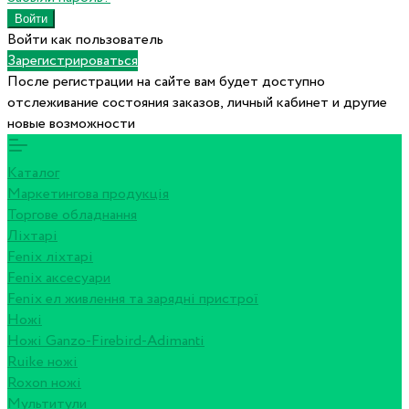
Войти как пользователь
Зарегистрироваться
После регистрации на сайте вам будет доступно
отслеживание состояния заказов, личный кабинет и другие
новые возможности
Каталог
Маркетингова продукція
Торгове обладнання
Ліхтарі
Fenix ліхтарі
Fenix аксесуари
Fenix ел живлення та зарядні пристрої
Ножі
Ножі Ganzo-Firebird-Adimanti
Ruike ножі
Roxon ножi
Мультитули