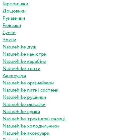
Гермомішки
Дощовики
Рукавички
Рюкзаки
Сумки
Чохли
Naturehike душ
Naturehike каністри
Naturehike карабіни
Naturehike тенти
Аксесуари
Naturehike органайзери
Naturehike питні системи
Naturehike рушники
Naturehike рюкзаки
Naturehike сумки
Naturehike трекінгові палиці
Naturehike холодильники
Naturehike аксесуари