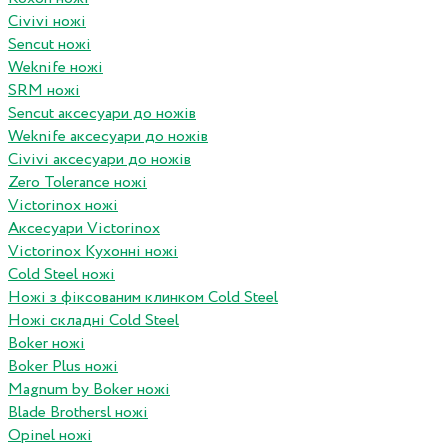
Civivi ножі
Sencut ножі
Weknife ножі
SRM ножі
Sencut аксесуари до ножів
Weknife аксесуари до ножів
Civivi аксесуари до ножів
Zero Tolerance ножі
Victorinox ножі
Аксесуари Victorinox
Victorinox Кухонні ножі
Cold Steel ножі
Ножі з фіксованим клинком Cold Steel
Ножі складні Cold Steel
Boker ножі
Boker Plus ножі
Magnum by Boker ножі
Blade Brothersl ножі
Opinel ножі