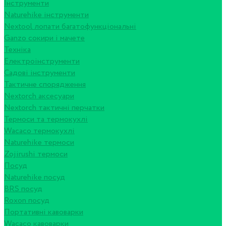
Інструменти
Naturehike інструменти
Nextool лопати багатофункціональні
Ganzo сокири і мачете
Техніка
Електроінструменти
Садові інструменти
Тактичне спорядження
Nextorch аксесуари
Nextorch тактичні перчатки
Термоси та термокухлі
Wacaco термокухлі
Naturehike термоси
Zojirushi термоси
Посуд
Naturehike посуд
BRS посуд
Roxon посуд
Портативні кавоварки
Wacaco кавоварки