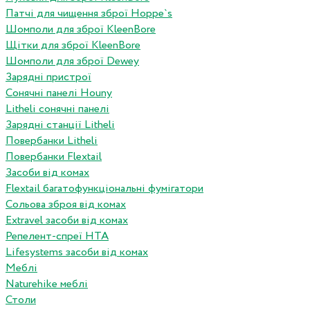
Патчі для чищення зброї Hoppe`s
Шомполи для зброї KleenBore
Щітки для зброї KleenBore
Шомполи для зброї Dewey
Зарядні пристрої
Сонячні панелі Houny
Litheli сонячні панелі
Зарядні станції Litheli
Повербанки Litheli
Повербанки Flextail
Засоби від комах
Flextail багатофункціональні фумігатори
Сольова зброя від комах
Extravel засоби від комах
Репелент-спреї HTA
Lifesystems засоби від комах
Меблі
Naturehike меблі
Столи