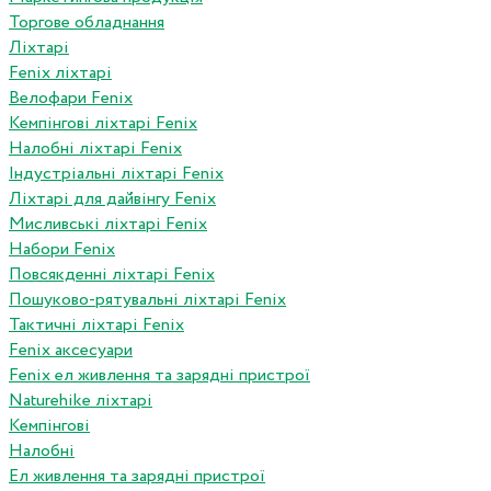
Торгове обладнання
Ліхтарі
Fenix ліхтарі
Велофари Fenix
Кемпінгові ліхтарі Fenix
Налобні ліхтарі Fenix
Індустріальні ліхтарі Fenix
Ліхтарі для дайвінгу Fenix
Мисливські ліхтарі Fenix
Набори Fenix
Повсякденні ліхтарі Fenix
Пошуково-рятувальні ліхтарі Fenix
Тактичні ліхтарі Fenix
Fenix аксесуари
Fenix ел живлення та зарядні пристрої
Naturehike ліхтарі
Кемпінгові
Налобні
Ел живлення та зарядні пристрої