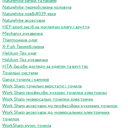
Naturehike кепки та панами
Naturehike термобілизна чоловіча
Naturehike пов&#039;язки
Naturehike аксесуари
HEY-sport засіб за доглядом одягу і взуття
Mechanix рукавички
Thermowave одяг
X-Fish Термобілизна
Helikon-Tex одяг
Helikon-Tex рукавички
HTA Засоби догляду за одягом та взуттяс
Точильні системи
Ganzo точила і каміння
Work Sharp точильні верстати і точила
Work Sharp професiйнi кухоннi точилки электричнi
Work Sharp унiверсальнi точилки электричнi
Work Sharp аксесуари до професiйних кухонних точилок
Work Sharp аксесуари до унiверсальних электричних
точилок
WorkSharp ручні точила