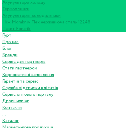
Акумулятори холоду
Термопляшки
Акумуляторні холодильники
Ніж Morakniv Flex нержавіюча сталь 12248
Пакет Fonarik
Гурт
Про нас
Блог
Бренди
Сервіс для партнерів
Стати партнером
Корпоративні замовлення
Гарантія та сервіс
Служба підтримки клієнтів
Сервіс оптового порталу
Дропшиппінг
Контакти
...
Каталог
Маркетингова продукція