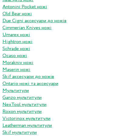
Antonini Pocket ножі
Old Bear ножі
Due Cigni аксесуари до ножів
Cimmerian Knives ножі
Umarex ножі
Hightron ножі
Schrade ножі
Ocaso ножі
Morakniv ножі
Maserin ножі
Skif аксесуари до ножів
Ontario ножі та аксесуари
Мультитули
Ganzo мультитули
NexTool мультитули
Roxon мультитули
Victorinox мультитули
Leatherman мультитули
Skif мультитули