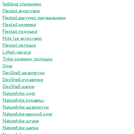
Selkbag спальники
Flextail аксесуари
Flextail вакуумні пакувальники
Flextail килимки
Flextail подушки
Nite Ize аксесуари
Flextail матраци
Litheli насоси
Tribe килимки, подушки
Одяг
DexShell шкарпетки
DexShell рукавички
DexShell шапки
Naturehike одяг
Naturehike рукавиці
Naturehike шкарпетки
Naturehike верхній одяг
Naturehike штани
Naturehike шапки