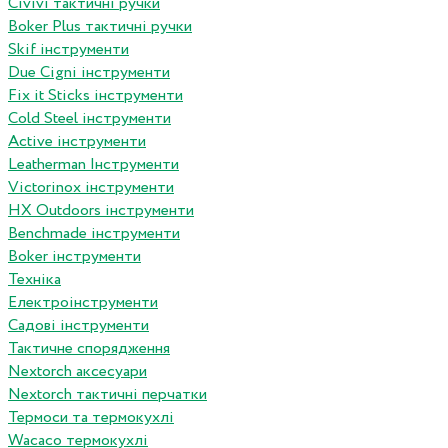
Сivivi тактичні ручки
Boker Plus тактичні ручки
Skif інструменти
Due Cigni інструменти
Fix it Sticks інструменти
Сold Steel інструменти
Active інструменти
Leatherman Інструменти
Victorinox інструменти
HX Outdoors інструменти
Benchmade інструменти
Boker інструменти
Техніка
Електроінструменти
Садові інструменти
Тактичне спорядження
Nextorch аксесуари
Nextorch тактичні перчатки
Термоси та термокухлі
Wacaco термокухлі