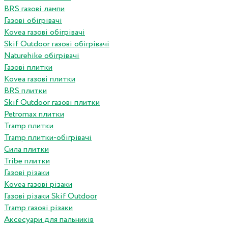
BRS газові лампи
Газові обігрівачі
Kovea газові обігрівачі
Skif Outdoor газові обігрівачі
Naturehike обігрівачі
Газові плитки
Kovea газові плитки
BRS плитки
Skif Outdoor газові плитки
Petromax плитки
Tramp плитки
Tramp плитки-обігрівачі
Сила плитки
Tribe плитки
Газові різаки
Kovea газові різаки
Газові різаки Skif Outdoor
Tramp газові різаки
Аксесуари для пальників