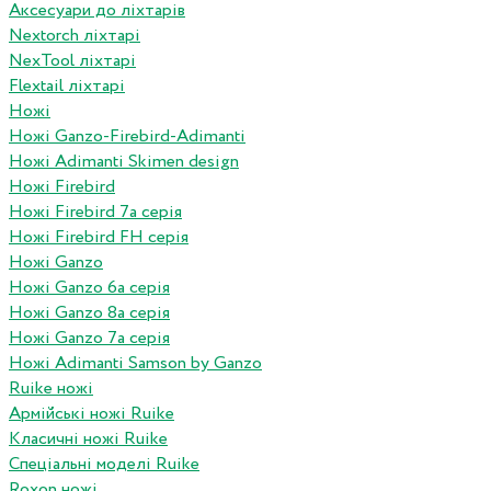
Аксесуари до ліхтарів
Nextorch ліхтарі
NexTool ліхтарі
Flextail ліхтарі
Ножі
Ножі Ganzo-Firebird-Adimanti
Ножі Adimanti Skimen design
Ножі Firebird
Ножі Firebird 7а серія
Ножі Firebird FH серія
Ножі Ganzo
Ножі Ganzo 6а серія
Ножі Ganzo 8а серія
Ножі Ganzo 7а серія
Ножі Adimanti Samson by Ganzo
Ruike ножі
Армійські ножі Ruike
Класичні ножі Ruike
Спеціальні моделі Ruike
Roxon ножi