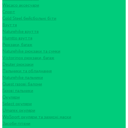
Wacaco аксесуари
Спорт
Cold Steel бейсбольні біти
Взуття
Naturehike взуття
Humtto взуття
Рюкзаки, багаж
Naturehike рюкзаки та сумки
Victorinox рюкзаки, багаж
Deuter рюкзаки
Пальники та обладнання
Naturehike пальники
Quest газові балони
Газові пальники
Окуляри
Select окуляри
Umarex окуляри
WoSport окуляри та захисні маски
Засоби гігієни