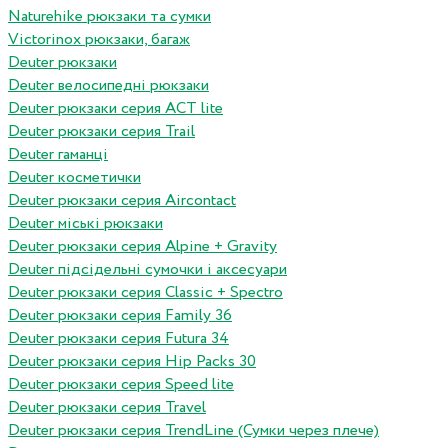
Naturehike рюкзаки та сумки
Victorinox рюкзаки, багаж
Deuter рюкзаки
Deuter велосипедні рюкзаки
Deuter рюкзаки серия ACT lite
Deuter рюкзаки серия Trail
Deuter гаманці
Deuter косметички
Deuter рюкзаки серия Aircontact
Deuter міські рюкзаки
Deuter рюкзаки серия Alpine + Gravity
Deuter підсідельні сумочки і аксесуари
Deuter рюкзаки серия Classic + Spectro
Deuter рюкзаки серия Family 36
Deuter рюкзаки серия Futura 34
Deuter рюкзаки серия Hip Packs 30
Deuter рюкзаки серия Speed lite
Deuter рюкзаки серия Travel
Deuter рюкзаки серия TrendLine (Сумки через плече)