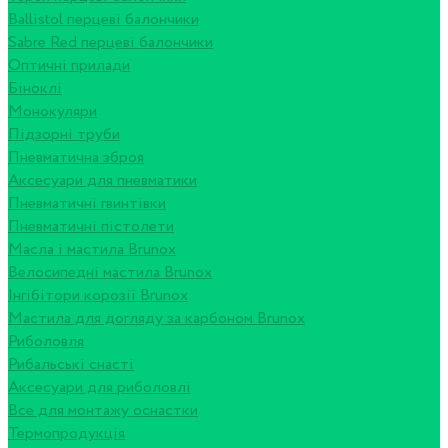
Ballistol перцеві балончики
Sabre Red перцеві балончики
Оптичні прилади
Біноклі
Монокуляри
Підзорні труби
Пневматична зброя
Аксесуари для пневматики
Пневматичні гвинтівки
Пневматичні пістолети
Масла і мастила Brunox
Велосипедні мастила Brunox
Інгібітори корозії Brunox
Мастила для догляду за карбоном Brunox
Риболовля
Рибальські снасті
Аксесуари для риболовлі
Все для монтажу оснастки
Термопродукція