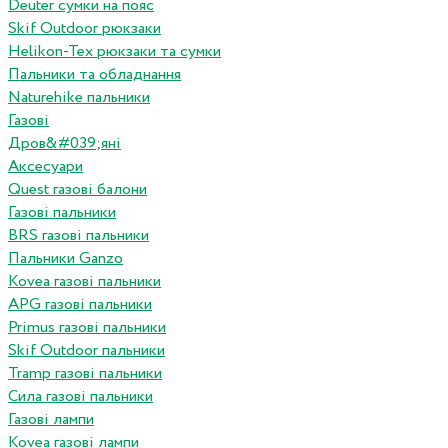
Deuter сумки на пояс
Skif Outdoor рюкзаки
Helikon-Tex рюкзаки та сумки
Пальники та обладнання
Naturehike пальники
Газові
Дров&#039;яні
Аксесуари
Quest газові балони
Газові пальники
BRS газові пальники
Пальники Ganzo
Kovea газові пальники
APG газові пальники
Primus газові пальники
Skif Outdoor пальники
Tramp газові пальники
Сила газові пальники
Газові лампи
Kovea газові лампи