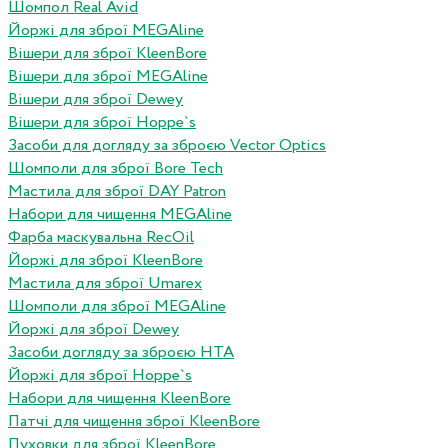
Шомпол Real Avid
Йоржі для зброї MEGAline
Вішери для зброї KleenBore
Вішери для зброї MEGAline
Вішери для зброї Dewey
Вішери для зброї Hoppe`s
Засоби для догляду за зброєю Vector Optics
Шомполи для зброї Bore Tech
Мастила для зброї DAY Patron
Набори для чищення MEGAline
Фарба маскувальна RecOil
Йоржі для зброї KleenBore
Мастила для зброї Umarex
Шомполи для зброї MEGAline
Йоржі для зброї Dewey
Засоби догляду за зброєю HTA
Йоржі для зброї Hoppe`s
Набори для чищення KleenBore
Патчі для чищення зброї KleenBore
Пуховки для зброї KleenBore