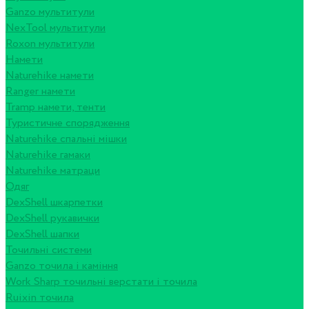
Ganzo мультитули
NexTool мультитули
Roxon мультитули
Намети
Naturehike намети
Ranger намети
Tramp намети, тенти
Туристичне спорядження
Naturehike спальні мішки
Naturehike гамаки
Naturehike матраци
Одяг
DexShell шкарпетки
DexShell рукавички
DexShell шапки
Точильні системи
Ganzo точила і каміння
Work Sharp точильні верстати і точила
Ruixin точила