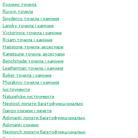
Кухонні точила
Ruixin точила
Spyderco точила і каміння
Lansky точила і каміння
Victorinox точила і каміння
Risam точила і каміння
Hapstone точила, аксесуари
Kanetsune точила, аксесуари
Benchmade точила і каміння
Leatherman точила і каміння
Boker точила і каміння
Morakniv точила і каміння
Інструменти
Naturehike інструменти
Nextool лопати багатофункціональні
Ganzo сокири і мачете
Adimanti лопати багатофункціональні
Adimanti сокири
Nextorch лопати багатофункціональні