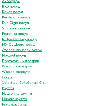
Аксесуари
BRS посуд
Roxon посуд
Kershaw ловилки
Due Cigni посуд
Victorinox посуд
Petromax посуд
Ridge Monkey посуд
HX Outdoors посуд
Столові прибори Active
Nextool посуд
Портативні кавоварки
Wacaco кавоварки
Wacaco аксесуари
Спорт
Cold Steel бейсбольні біти
Взуття
Naturehike взуття
Humtto взуття
Рюкзаки, багаж