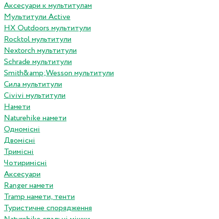
Аксесуари к мультитулам
Мультитули Active
HX Outdoors мультитули
Rocktol мультитули
Nextorch мультитули
Schrade мультитули
Smith&amp;Wesson мультитули
Сила мультитули
Civivi мультитули
Намети
Naturehike намети
Одномісні
Двомісні
Тримісні
Чотиримісні
Аксесуари
Ranger намети
Tramp намети, тенти
Туристичне спорядження