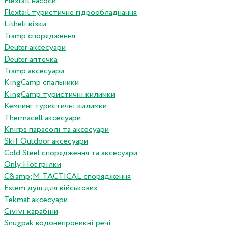
Flextail насоси
Flextail туристичне гідрообладнання
Litheli візки
Tramp спорядження
Deuter аксесуари
Deuter аптечка
Tramp аксесуари
KingCamp спальники
KingCamp туристичні килимки
Кемпинг туристичні килимки
Thermacell аксесуари
Knirps парасолі та аксесуари
Skif Outdoor аксесуари
Cold Steel спорядження та аксесуари
Only Hot грілки
C&amp;M TACTICAL спорядження
Estem душ для військових
Tekmat аксесуари
Сivivi карабіни
Snugpak водонепроникні речі