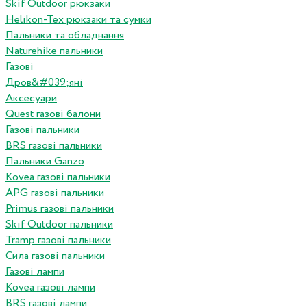
Skif Outdoor рюкзаки
Helikon-Tex рюкзаки та сумки
Пальники та обладнання
Naturehike пальники
Газові
Дров&#039;яні
Аксесуари
Quest газові балони
Газові пальники
BRS газові пальники
Пальники Ganzo
Kovea газові пальники
APG газові пальники
Primus газові пальники
Skif Outdoor пальники
Tramp газові пальники
Сила газові пальники
Газові лампи
Kovea газові лампи
BRS газові лампи