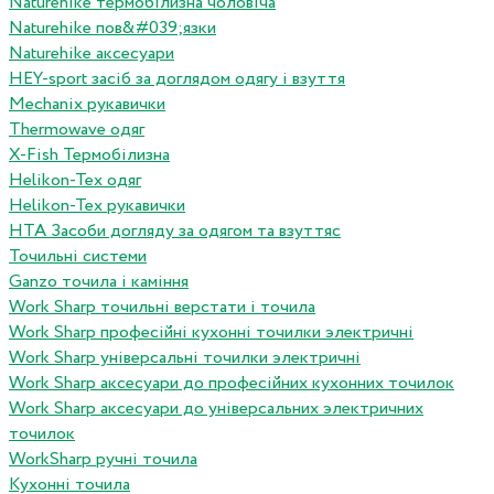
Naturehike термобілизна чоловіча
Naturehike пов&#039;язки
Naturehike аксесуари
HEY-sport засіб за доглядом одягу і взуття
Mechanix рукавички
Thermowave одяг
X-Fish Термобілизна
Helikon-Tex одяг
Helikon-Tex рукавички
HTA Засоби догляду за одягом та взуттяс
Точильні системи
Ganzo точила і каміння
Work Sharp точильні верстати і точила
Work Sharp професiйнi кухоннi точилки электричнi
Work Sharp унiверсальнi точилки электричнi
Work Sharp аксесуари до професiйних кухонних точилок
Work Sharp аксесуари до унiверсальних электричних
точилок
WorkSharp ручні точила
Кухонні точила