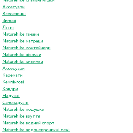
Naturehike спальні мішки
Аксесуари
Всесезонні
Зимові
Літні
Naturehike гамаки
Naturehike матраци
Naturehike контейнери
Naturehike візочки
Naturehike килимки
Аксесуари
Каремати
Кемпінгові
Ковдри
Надувні
Самонадувні
Naturehike подушки
Naturehike взуття
Naturehike водний спорт
Naturehike водонепроникні речі