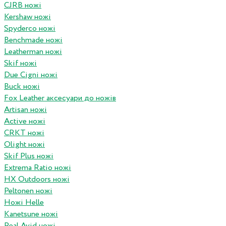
CJRB ножі
Kershaw ножі
Spyderco ножі
Benchmade ножі
Leatherman ножі
Skif ножі
Due Cigni ножі
Buck ножі
Fox Leather аксесуари до ножів
Artisan ножі
Active ножі
CRKT ножі
Olight ножі
Skif Plus ножі
Extrema Ratio ножі
HX Outdoors ножі
Peltonen ножі
Ножі Helle
Kanetsune ножі
Real Avid ножі