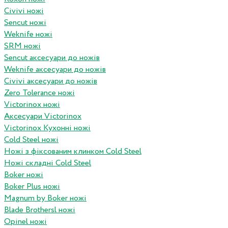
Civivi ножі
Sencut ножі
Weknife ножі
SRM ножі
Sencut аксесуари до ножів
Weknife аксесуари до ножів
Civivi аксесуари до ножів
Zero Tolerance ножі
Victorinox ножі
Аксесуари Victorinox
Victorinox Кухонні ножі
Cold Steel ножі
Ножі з фіксованим клинком Cold Steel
Ножі складні Cold Steel
Boker ножі
Boker Plus ножі
Magnum by Boker ножі
Blade Brothersl ножі
Opinel ножі