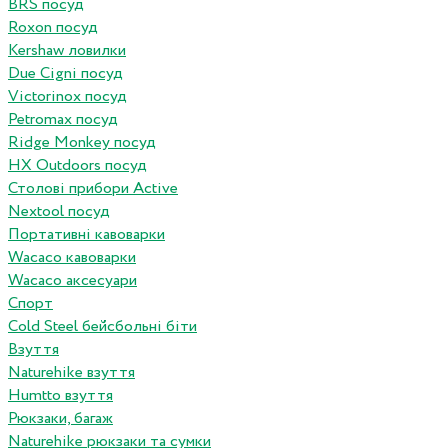
BRS посуд
Roxon посуд
Kershaw ловилки
Due Cigni посуд
Victorinox посуд
Petromax посуд
Ridge Monkey посуд
HX Outdoors посуд
Столові прибори Active
Nextool посуд
Портативні кавоварки
Wacaco кавоварки
Wacaco аксесуари
Спорт
Cold Steel бейсбольні біти
Взуття
Naturehike взуття
Humtto взуття
Рюкзаки, багаж
Naturehike рюкзаки та сумки