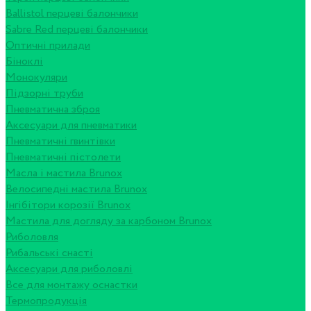
Ballistol перцеві балончики
Sabre Red перцеві балончики
Оптичні прилади
Біноклі
Монокуляри
Підзорні труби
Пневматична зброя
Аксесуари для пневматики
Пневматичні гвинтівки
Пневматичні пістолети
Масла і мастила Brunox
Велосипедні мастила Brunox
Інгібітори корозії Brunox
Мастила для догляду за карбоном Brunox
Риболовля
Рибальські снасті
Аксесуари для риболовлі
Все для монтажу оснастки
Термопродукція