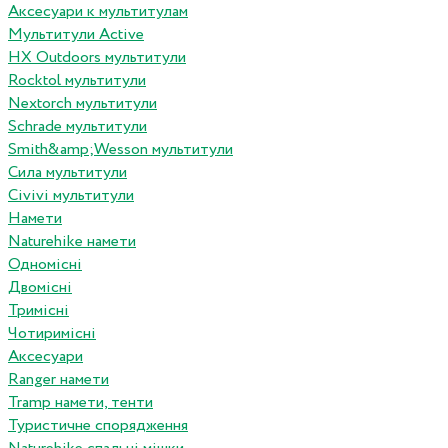
Аксесуари к мультитулам
Мультитули Active
HX Outdoors мультитули
Rocktol мультитули
Nextorch мультитули
Schrade мультитули
Smith&amp;Wesson мультитули
Сила мультитули
Civivi мультитули
Намети
Naturehike намети
Одномісні
Двомісні
Тримісні
Чотиримісні
Аксесуари
Ranger намети
Tramp намети, тенти
Туристичне спорядження