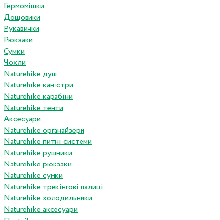
Гермомішки
Дощовики
Рукавички
Рюкзаки
Сумки
Чохли
Naturehike душ
Naturehike каністри
Naturehike карабіни
Naturehike тенти
Аксесуари
Naturehike органайзери
Naturehike питні системи
Naturehike рушники
Naturehike рюкзаки
Naturehike сумки
Naturehike трекінгові палиці
Naturehike холодильники
Naturehike аксесуари