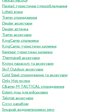
Flextail насоси
Flextail туристичне гідрообладнання
Litheli візки
Tramp спорядження
Deuter аксесуари
Deuter аптечка
Tramp аксесуари
KingCamp спальники
KingCamp туристичні килимки
Кемпинг туристичні килимки
Thermacell аксесуари
Knirps парасолі та аксесуари
Skif Outdoor аксесуари
Cold Steel спорядження та аксесуари
Only Hot грілки
C&amp;M TACTICAL спорядження
Estem душ для військових
Tekmat аксесуари
Сivivi карабіни
Snugpak водонепроникні речі