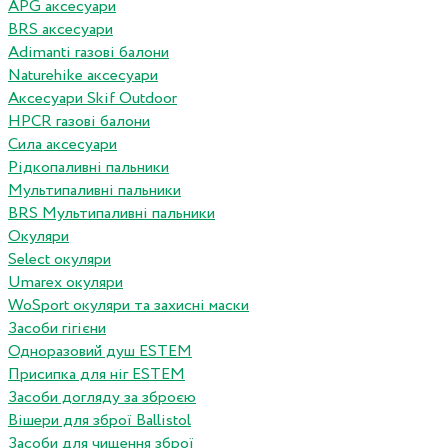
APG аксесуари
BRS аксесуари
Adimanti газові балони
Naturehike аксесуари
Аксесуари Skif Outdoor
HPCR газові балони
Сила аксесуари
Рідкопаливні пальники
Мультипаливні пальники
BRS Мультипаливні пальники
Окуляри
Select окуляри
Umarex окуляри
WoSport окуляри та захисні маски
Засоби гігієни
Одноразовий душ ESTEM
Присипка для ніг ESTEM
Засоби догляду за зброєю
Вішери для зброї Ballistol
Засоби для чищення зброї