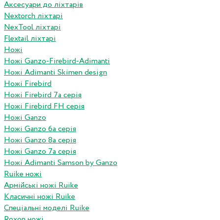
Аксесуари до ліхтарів
Nextorch ліхтарі
NexTool ліхтарі
Flextail ліхтарі
Ножі
Ножі Ganzo-Firebird-Adimanti
Ножі Adimanti Skimen design
Ножі Firebird
Ножі Firebird 7а серія
Ножі Firebird FH серія
Ножі Ganzo
Ножі Ganzo 6а серія
Ножі Ganzo 8а серія
Ножі Ganzo 7а серія
Ножі Adimanti Samson by Ganzo
Ruike ножі
Армійські ножі Ruike
Класичні ножі Ruike
Спеціальні моделі Ruike
Roxon ножi