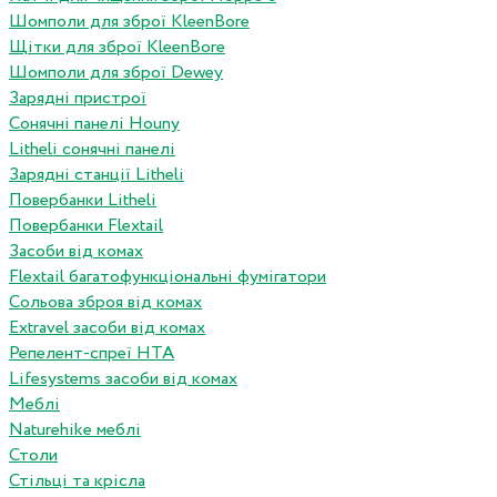
Шомполи для зброї KleenBore
Щітки для зброї KleenBore
Шомполи для зброї Dewey
Зарядні пристрої
Сонячні панелі Houny
Litheli сонячні панелі
Зарядні станції Litheli
Повербанки Litheli
Повербанки Flextail
Засоби від комах
Flextail багатофункціональні фумігатори
Сольова зброя від комах
Extravel засоби від комах
Репелент-спреї HTA
Lifesystems засоби від комах
Меблі
Naturehike меблі
Столи
Стільці та крісла