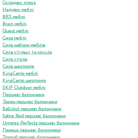
Складані ліжка
Надувні меблі
BRS меблі
Brain меблі
Quest меблі
Сила меблі
Сила набори меблів
Сила стільці та крісла
Сила столи
Сила шезлонги
KingCamp меблі
KingCamp шезлонги
SKIF Outdoor меблі
Перцеві балончики
Терен перцеві балончики
Ballistol перцеві балончики
Sabre Red перцеві балончики
Umarex Perfecta перцеві балончики
Перець перцеві балончики
Тризуб перцеві балончики