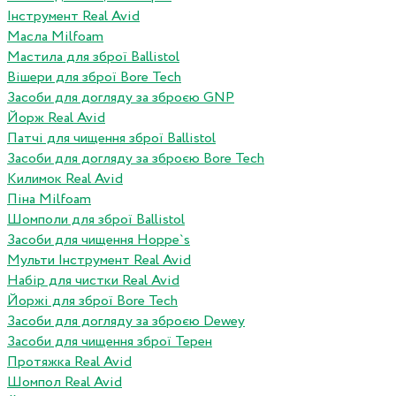
Інструмент Real Avid
Масла Milfoam
Мастила для зброї Ballistol
Вішери для зброї Bore Tech
Засоби для догляду за зброєю GNP
Йорж Real Avid
Патчі для чищення зброї Ballistol
Засоби для догляду за зброєю Bore Tech
Килимок Real Avid
Піна Milfoam
Шомполи для зброї Ballistol
Засоби для чищення Hoppe`s
Мульти Інструмент Real Avid
Набір для чистки Real Avid
Йоржі для зброї Bore Tech
Засоби для догляду за зброєю Dewey
Засоби для чищення зброї Терен
Протяжка Real Avid
Шомпол Real Avid