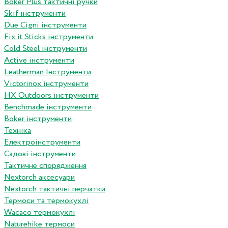
Boker Plus тактичні ручки
Skif інструменти
Due Cigni інструменти
Fix it Sticks інструменти
Сold Steel інструменти
Active інструменти
Leatherman Інструменти
Victorinox інструменти
HX Outdoors інструменти
Benchmade інструменти
Boker інструменти
Техніка
Електроінструменти
Садові інструменти
Тактичне спорядження
Nextorch аксесуари
Nextorch тактичні перчатки
Термоси та термокухлі
Wacaco термокухлі
Naturehike термоси