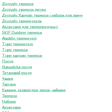
Zojirushi термоси
Zojirushi термоси дитячі
Zojirushi Харчові термоси і набори для ланчу
Zojirushi термокухоль
Аксесуари для термопродукціі
SKIF Outdoor термоси
Aladdin термокухлі
Tiger термокухлі
Tiger термоси
Tiger харчові термоси
Посуд
Naturehike посуд
Титановий посуд
Чашки
Тарілки
Казанки, сковорідки, миски, чайники
Термоси
Набори
Аксесуари