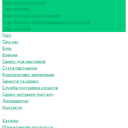
Акумулятори холоду
Термопляшки
Акумуляторні холодильники
Ніж Morakniv Flex нержавіюча сталь 12248
Пакет Fonarik
Гурт
Про нас
Блог
Бренди
Сервіс для партнерів
Стати партнером
Корпоративні замовлення
Гарантія та сервіс
Служба підтримки клієнтів
Сервіс оптового порталу
Дропшиппінг
Контакти
...
Каталог
Маркетингова продукція