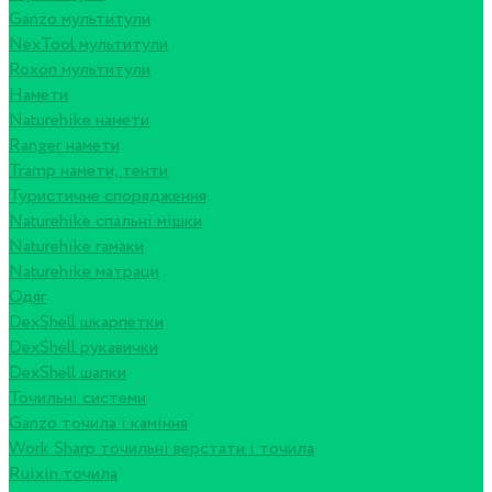
Ganzo мультитули
NexTool мультитули
Roxon мультитули
Намети
Naturehike намети
Ranger намети
Tramp намети, тенти
Туристичне спорядження
Naturehike спальні мішки
Naturehike гамаки
Naturehike матраци
Одяг
DexShell шкарпетки
DexShell рукавички
DexShell шапки
Точильні системи
Ganzo точила і каміння
Work Sharp точильні верстати і точила
Ruixin точила