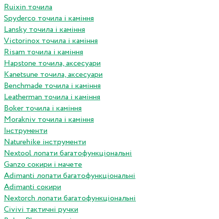
Ruixin точила
Spyderco точила і каміння
Lansky точила і каміння
Victorinox точила і каміння
Risam точила і каміння
Hapstone точила, аксесуари
Kanetsune точила, аксесуари
Benchmade точила і каміння
Leatherman точила і каміння
Boker точила і каміння
Morakniv точила і каміння
Інструменти
Naturehike інструменти
Nextool лопати багатофункціональні
Ganzo сокири і мачете
Adimanti лопати багатофункціональні
Adimanti сокири
Nextorch лопати багатофункціональні
Сivivi тактичні ручки