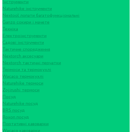
Інструменти
Naturehike інструменти
Nextool лопати багатофункціональні
Ganzo сокири і мачете
Техніка
Електроінструменти
Садові інструменти
Тактичне спорядження
Nextorch аксесуари
Nextorch тактичні перчатки
Термоси та термокухлі
Wacaco термокухлі
Naturehike термоси
Zojirushi термоси
Посуд
Naturehike посуд
BRS посуд
Roxon посуд
Портативні кавоварки
Wacaco кавоварки