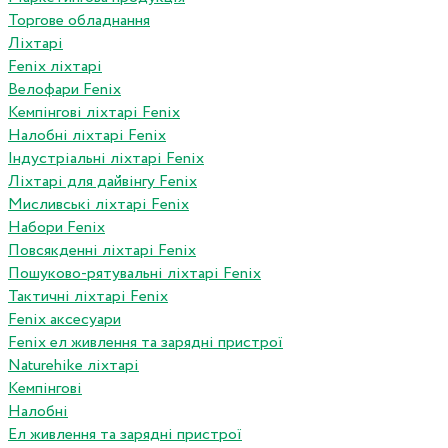
Торгове обладнання
Ліхтарі
Fenix ліхтарі
Велофари Fenix
Кемпінгові ліхтарі Fenix
Налобні ліхтарі Fenix
Індустріальні ліхтарі Fenix
Ліхтарі для дайвінгу Fenix
Мисливські ліхтарі Fenix
Набори Fenix
Повсякденні ліхтарі Fenix
Пошуково-рятувальні ліхтарі Fenix
Тактичні ліхтарі Fenix
Fenix аксесуари
Fenix ел живлення та зарядні пристрої
Naturehike ліхтарі
Кемпінгові
Налобні
Ел живлення та зарядні пристрої