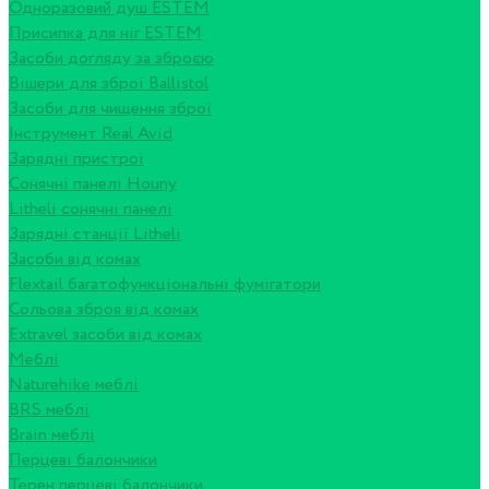
Одноразовий душ ESTEM
Присипка для ніг ESTEM
Засоби догляду за зброєю
Вішери для зброї Ballistol
Засоби для чищення зброї
Інструмент Real Avid
Зарядні пристрої
Сонячні панелі Houny
Litheli сонячні панелі
Зарядні станції Litheli
Засоби від комах
Flextail багатофункціональні фумігатори
Сольова зброя від комах
Extravel засоби від комах
Меблі
Naturehike меблі
BRS меблі
Brain меблі
Перцеві балончики
Терен перцеві балончики