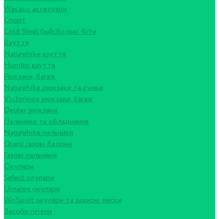
Wacaco аксесуари
Спорт
Cold Steel бейсбольні біти
Взуття
Naturehike взуття
Humtto взуття
Рюкзаки, багаж
Naturehike рюкзаки та сумки
Victorinox рюкзаки, багаж
Deuter рюкзаки
Пальники та обладнання
Naturehike пальники
Quest газові балони
Газові пальники
Окуляри
Select окуляри
Umarex окуляри
WoSport окуляри та захисні маски
Засоби гігієни