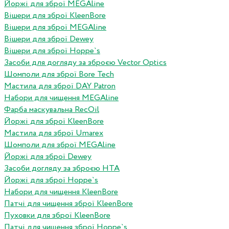
Йоржі для зброї MEGAline
Вішери для зброї KleenBore
Вішери для зброї MEGAline
Вішери для зброї Dewey
Вішери для зброї Hoppe`s
Засоби для догляду за зброєю Vector Optics
Шомполи для зброї Bore Tech
Мастила для зброї DAY Patron
Набори для чищення MEGAline
Фарба маскувальна RecOil
Йоржі для зброї KleenBore
Мастила для зброї Umarex
Шомполи для зброї MEGAline
Йоржі для зброї Dewey
Засоби догляду за зброєю HTA
Йоржі для зброї Hoppe`s
Набори для чищення KleenBore
Патчі для чищення зброї KleenBore
Пуховки для зброї KleenBore
Патчі для чищення зброї Hoppe`s