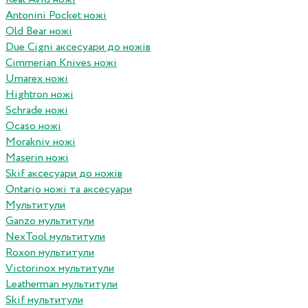
Antonini Pocket ножі
Old Bear ножі
Due Cigni аксесуари до ножів
Cimmerian Knives ножі
Umarex ножі
Hightron ножі
Schrade ножі
Ocaso ножі
Morakniv ножі
Maserin ножі
Skif аксесуари до ножів
Ontario ножі та аксесуари
Мультитули
Ganzo мультитули
NexTool мультитули
Roxon мультитули
Victorinox мультитули
Leatherman мультитули
Skif мультитули