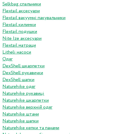
Selkbag спальники
Flextail аксесуари
Flextail вакуумні пакувальники
Flextail килимки
Flextail подушки
Nite Ize аксесуари
Flextail матраци
Litheli насоси
Одяг
DexShell шкарпетки
DexShell рукавички
DexShell шапки
Naturehike одяг
Naturehike рукавиці
Naturehike шкарпетки
Naturehike верхній одяг
Naturehike штани
Naturehike шапки
Naturehike кепки та панами