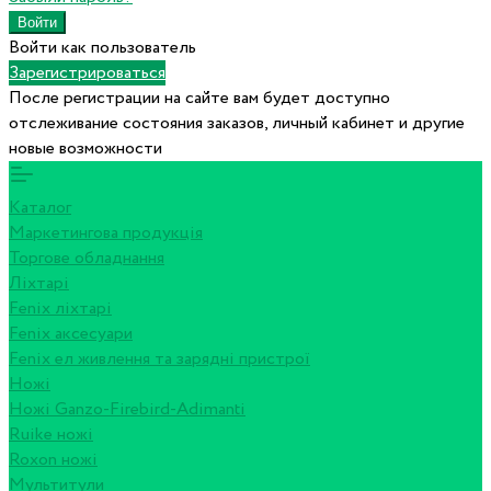
Войти как пользователь
Зарегистрироваться
После регистрации на сайте вам будет доступно
отслеживание состояния заказов, личный кабинет и другие
новые возможности
Каталог
Маркетингова продукція
Торгове обладнання
Ліхтарі
Fenix ліхтарі
Fenix аксесуари
Fenix ел живлення та зарядні пристрої
Ножі
Ножі Ganzo-Firebird-Adimanti
Ruike ножі
Roxon ножi
Мультитули