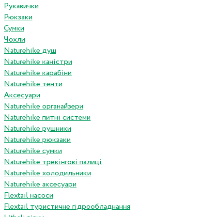
Рукавички
Рюкзаки
Сумки
Чохли
Naturehike душ
Naturehike каністри
Naturehike карабіни
Naturehike тенти
Аксесуари
Naturehike органайзери
Naturehike питні системи
Naturehike рушники
Naturehike рюкзаки
Naturehike сумки
Naturehike трекінгові палиці
Naturehike холодильники
Naturehike аксесуари
Flextail насоси
Flextail туристичне гідрообладнання