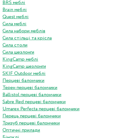
BRS меблі
Brain меблі
Quest меблі
Сила меблі
Сила набори меблів
Сила стільці та крісла
Сила столи
Сила шезлонги
KingCamp меблі
KingCamp шезлонги
SKIF Outdoor меблі
Перцеві балончики
Терен перцеві балончики
Ballistol перцеві балончики
Sabre Red перцеві балончики
Umarex Perfecta перцеві балончики
Перець перцеві балончики
Тризуб перцеві балончики
Оптичні прилади
Біноклі