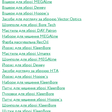
Вішери для зброї MEGAline
Вішери для зброї Dewey
Вішери для зброї Hoppe`s
Засоби для догляду за зброєю Vector Optics
Шомполи для зброї Bore Tech
Мастила для зброї DAY Patron
Набори для чищення MEGAline
Фарба маскувальна RecOil
Йоржі для зброї KleenBore
Мастила для зброї Umarex
Шомполи для зброї MEGAline
Йоржі для зброї Dewey
Засоби догляду за зброєю HTA
Йоржі для зброї Hoppe`s
Набори для чищення KleenBore
Патчі для чищення зброї KleenBore
Пуховки для зброї KleenBore
Патчі для чищення зброї Hoppe`s
Шомполи для зброї KleenBore
Щітки для зброї KleenBore