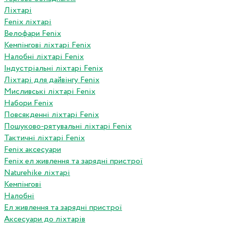
Ліхтарі
Fenix ліхтарі
Велофари Fenix
Кемпінгові ліхтарі Fenix
Налобні ліхтарі Fenix
Індустріальні ліхтарі Fenix
Ліхтарі для дайвінгу Fenix
Мисливські ліхтарі Fenix
Набори Fenix
Повсякденні ліхтарі Fenix
Пошуково-рятувальні ліхтарі Fenix
Тактичні ліхтарі Fenix
Fenix аксесуари
Fenix ел живлення та зарядні пристрої
Naturehike ліхтарі
Кемпінгові
Налобні
Ел живлення та зарядні пристрої
Аксесуари до ліхтарів