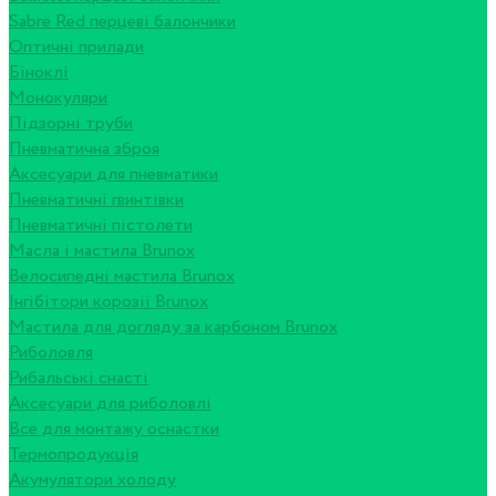
Sabre Red перцеві балончики
Оптичні прилади
Біноклі
Монокуляри
Підзорні труби
Пневматична зброя
Аксесуари для пневматики
Пневматичні гвинтівки
Пневматичні пістолети
Масла і мастила Brunox
Велосипедні мастила Brunox
Інгібітори корозії Brunox
Мастила для догляду за карбоном Brunox
Риболовля
Рибальські снасті
Аксесуари для риболовлі
Все для монтажу оснастки
Термопродукція
Акумулятори холоду