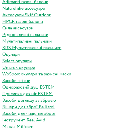
Adimanti газові балони
Naturehike аксесуари
Аксесуари Skif Outdoor
HPCR газові балони
Сила аксесуари
Рідкопаливні пальники
Мультипаливні пальники
BRS Мультипаливні пальники
Окуляри
Select окуляри
Umarex окуляри
WoSport окуляри та захисні маски
Засоби гігієни
Одноразовий душ ESTEM
Присипка для ніг ESTEM
Засоби догляду за зброєю
Вішери для зброї Ballistol
Засоби для чищення зброї
Інструмент Real Avid
Масла Milfoam