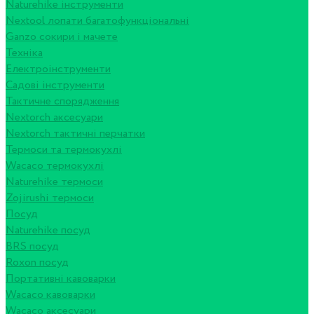
Naturehike інструменти
Nextool лопати багатофункціональні
Ganzo сокири і мачете
Техніка
Електроінструменти
Садові інструменти
Тактичне спорядження
Nextorch аксесуари
Nextorch тактичні перчатки
Термоси та термокухлі
Wacaco термокухлі
Naturehike термоси
Zojirushi термоси
Посуд
Naturehike посуд
BRS посуд
Roxon посуд
Портативні кавоварки
Wacaco кавоварки
Wacaco аксесуари