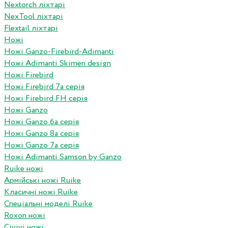
Nextorch ліхтарі
NexTool ліхтарі
Flextail ліхтарі
Ножі
Ножі Ganzo-Firebird-Adimanti
Ножі Adimanti Skimen design
Ножі Firebird
Ножі Firebird 7а серія
Ножі Firebird FH серія
Ножі Ganzo
Ножі Ganzo 6а серія
Ножі Ganzo 8а серія
Ножі Ganzo 7а серія
Ножі Adimanti Samson by Ganzo
Ruike ножі
Армійські ножі Ruike
Класичні ножі Ruike
Спеціальні моделі Ruike
Roxon ножi
Civivi ножі