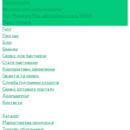
Термопляшки
Акумуляторні холодильники
Ніж Morakniv Flex нержавіюча сталь 12248
Пакет Fonarik
Гурт
Про нас
Блог
Бренди
Сервіс для партнерів
Стати партнером
Корпоративні замовлення
Гарантія та сервіс
Служба підтримки клієнтів
Сервіс оптового порталу
Дропшиппінг
Контакти
...
Каталог
Маркетингова продукція
Торгове обладнання