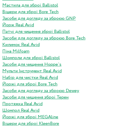
Мастила для зброї Ballistol
Вішери для зброї Bore Tech
Засоби для догляду за зброєю GNP
Йорж Real Avid
Патчі для чищення зброї Ballistol
Засоби для догляду за зброєю Bore Tech
Килимок Real Avid
Піна Milfoam
Шомполи для зброї Ballistol
Засоби для чищення Hoppe`s
Мульти Інструмент Real Avid
Набір для чистки Real Avid
Йоржі для зброї Bore Tech
Засоби для догляду за зброєю Dewey
Засоби для чищення зброї Терен
Протяжка Real Avid
Шомпол Real Avid
Йоржі для зброї MEGAline
Вішери для зброї KleenBore