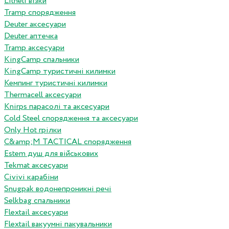
Litheli візки
Tramp спорядження
Deuter аксесуари
Deuter аптечка
Tramp аксесуари
KingCamp спальники
KingCamp туристичні килимки
Кемпинг туристичні килимки
Thermacell аксесуари
Knirps парасолі та аксесуари
Cold Steel спорядження та аксесуари
Only Hot грілки
C&amp;M TACTICAL спорядження
Estem душ для військових
Tekmat аксесуари
Сivivi карабіни
Snugpak водонепроникні речі
Selkbag спальники
Flextail аксесуари
Flextail вакуумні пакувальники