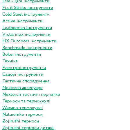
Due Cigni інструменти
Fix it Sticks інструменти
Сold Steel інструменти
Active інструменти
Leatherman Інструменти
Victorinox інструменти
HX Outdoors інструменти
Benchmade інструменти
Boker інструменти
Техніка
Електроінструменти
Садові інструменти
Тактичне спорядження
Nextorch аксесуари
Nextorch тактичні перчатки
Термоси та термокухлі
Wacaco термокухлі
Naturehike термоси
Zojirushi термоси
Zojirushi термоси дитячі