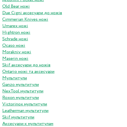
Old Bear ножі
Due Cigni аксесуари до ножів
Cimmerian Knives ножі
Umarex ножі
Hightron ножі
Schrade ножі
Ocaso ножі
Morakniv ножі
Maserin ножі
Skif аксесуари до ножів
Ontario ножі та аксесуари
Мультитули
Ganzo мультитули
NexTool мультитули
Roxon мультитули
Victorinox мультитули
Leatherman мультитули
Skif мультитули
Аксесуари к мультитулам