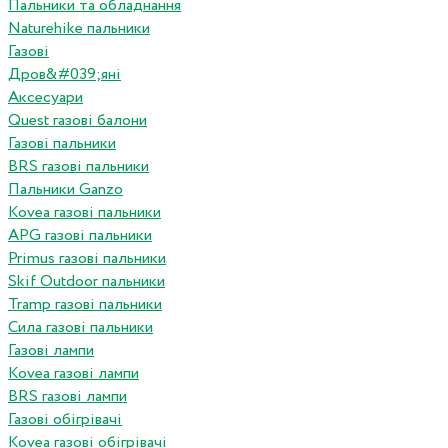
Пальники та обладнання
Naturehike пальники
Газові
Дров&#039;яні
Аксесуари
Quest газові балони
Газові пальники
BRS газові пальники
Пальники Ganzo
Kovea газові пальники
APG газові пальники
Primus газові пальники
Skif Outdoor пальники
Tramp газові пальники
Сила газові пальники
Газові лампи
Kovea газові лампи
BRS газові лампи
Газові обігрівачі
Kovea газові обігрівачі