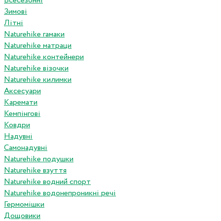
Всесезонні
Зимові
Літні
Naturehike гамаки
Naturehike матраци
Naturehike контейнери
Naturehike візочки
Naturehike килимки
Аксесуари
Каремати
Кемпінгові
Ковдри
Надувні
Самонадувні
Naturehike подушки
Naturehike взуття
Naturehike водний спорт
Naturehike водонепроникні речі
Гермомішки
Дощовики