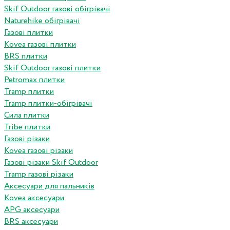
Skif Outdoor газові обігрівачі
Naturehike обігрівачі
Газові плитки
Kovea газові плитки
BRS плитки
Skif Outdoor газові плитки
Petromax плитки
Tramp плитки
Tramp плитки-обігрівачі
Сила плитки
Tribe плитки
Газові різаки
Kovea газові різаки
Газові різаки Skif Outdoor
Tramp газові різаки
Аксесуари для пальників
Kovea аксесуари
APG аксесуари
BRS аксесуари