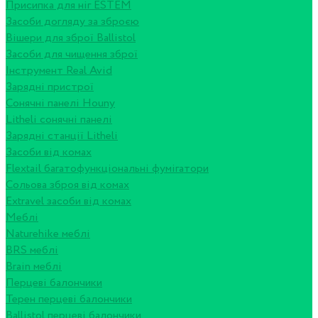
Присипка для ніг ESTEM
Засоби догляду за зброєю
Вішери для зброї Ballistol
Засоби для чищення зброї
Інструмент Real Avid
Зарядні пристрої
Сонячні панелі Houny
Litheli сонячні панелі
Зарядні станції Litheli
Засоби від комах
Flextail багатофункціональні фумігатори
Сольова зброя від комах
Extravel засоби від комах
Меблі
Naturehike меблі
BRS меблі
Brain меблі
Перцеві балончики
Терен перцеві балончики
Ballistol перцеві балончики