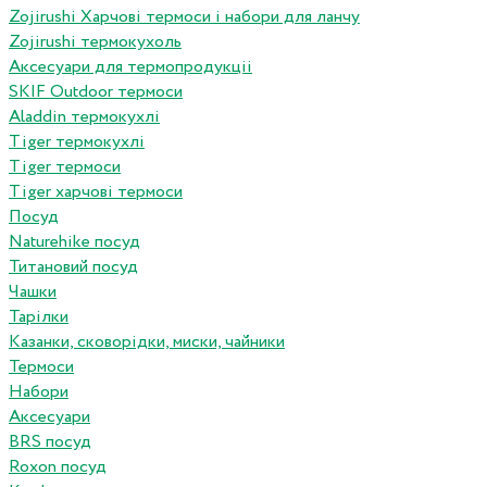
Zojirushi Харчові термоси і набори для ланчу
Zojirushi термокухоль
Аксесуари для термопродукціі
SKIF Outdoor термоси
Aladdin термокухлі
Tiger термокухлі
Tiger термоси
Tiger харчові термоси
Посуд
Naturehike посуд
Титановий посуд
Чашки
Тарілки
Казанки, сковорідки, миски, чайники
Термоси
Набори
Аксесуари
BRS посуд
Roxon посуд