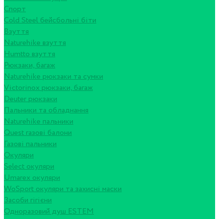
Спорт
Cold Steel бейсбольні біти
Взуття
Naturehike взуття
Humtto взуття
Рюкзаки, багаж
Naturehike рюкзаки та сумки
Victorinox рюкзаки, багаж
Deuter рюкзаки
Пальники та обладнання
Naturehike пальники
Quest газові балони
Газові пальники
Окуляри
Select окуляри
Umarex окуляри
WoSport окуляри та захисні маски
Засоби гігієни
Одноразовий душ ESTEM