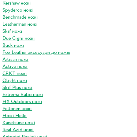
Kershaw ножі
Spyderco ножі
Benchmade ножі
Leatherman ножі
Skif ножі
Due Cigni ножі
Buck ножі
Fox Leather аксесуари до ножів
Artisan ножі
Active ножі
CRKT ножі
Olight ножі
Skif Plus ножі
Extrema Ratio ножі
HX Outdoors ножі
Peltonen ножі
Ножі Helle
Kanetsune ножі
Real Avid ножі
Antonini Pocket ножі