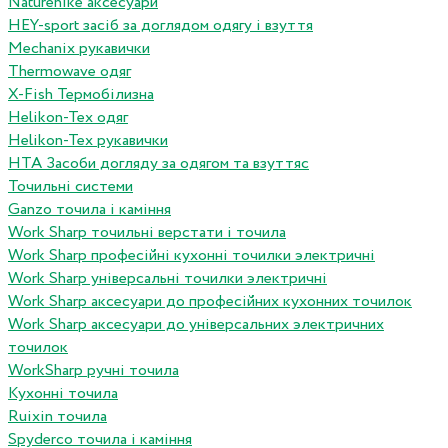
Naturehike аксесуари
HEY-sport засіб за доглядом одягу і взуття
Mechanix рукавички
Thermowave одяг
X-Fish Термобілизна
Helikon-Tex одяг
Helikon-Tex рукавички
HTA Засоби догляду за одягом та взуттяс
Точильні системи
Ganzo точила і каміння
Work Sharp точильні верстати і точила
Work Sharp професiйнi кухоннi точилки электричнi
Work Sharp унiверсальнi точилки электричнi
Work Sharp аксесуари до професiйних кухонних точилок
Work Sharp аксесуари до унiверсальних электричних
точилок
WorkSharp ручні точила
Кухонні точила
Ruixin точила
Spyderco точила і каміння