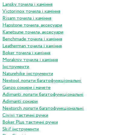
Lansky точила і каміння
Victorinox точила і каміння
Risam точила і каміння
Hapstone точила, аксесуари
Kanetsune точила, аксесуари
Benchmade точила і каміння
Leatherman точила і каміння
Boker точила і каміння
Morakniv точила і каміння
Інструменти
Naturehike інструменти
Nextool лопати багатофункціональні
Ganzo сокири і мачете
Adimanti лопати багатофункціональні
Adimanti сокири
Nextorch лопати багатофункціональні
Сivivi тактичні ручки
Boker Plus тактичні ручки
Skif інструменти