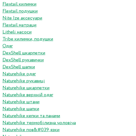
Flextail килимки
Flextail подушки
Nite Ize аксесуари
Flextail матраци
Litheli насоси
Tribe килимки, подушки
Одяг
DexShell шкарпетки
DexShell рукавички
DexShell шапки
Naturehike одяг
Naturehike рукавиці
Naturehike шкарпетки
Naturehike верхній одяг
Naturehike штани
Naturehike шапки
Naturehike кепки та панами
Naturehike термобілизна чоловіча
Naturehike пов&#039;язки