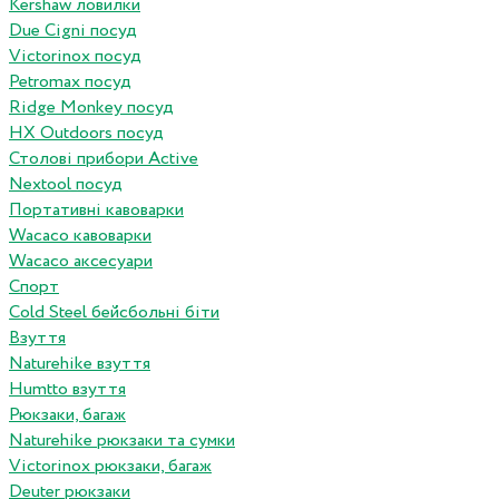
Kershaw ловилки
Due Cigni посуд
Victorinox посуд
Petromax посуд
Ridge Monkey посуд
HX Outdoors посуд
Столові прибори Active
Nextool посуд
Портативні кавоварки
Wacaco кавоварки
Wacaco аксесуари
Спорт
Cold Steel бейсбольні біти
Взуття
Naturehike взуття
Humtto взуття
Рюкзаки, багаж
Naturehike рюкзаки та сумки
Victorinox рюкзаки, багаж
Deuter рюкзаки