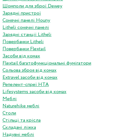
Шомполи для зброї Dewey
Зарядні пристрої
Сонячні панелі Houny
Litheli сонячні панелі
Зарядні станції Litheli
Повербанки Litheli
Повербанки Flextail
Засоби від комах
Flextail багатофункціональні фумігатори
Сольова зброя від комах
Extravel засоби від комах
Репелент-спреї HTA
Lifesystems засоби від комах
Меблі
Naturehike меблі
Столи
Стільці та крісла
Складані ліжка
Надувні меблі