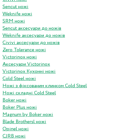
Sencut ножі
Weknife ножі
SRM ножі
Sencut аксесуари до ножів
Weknife аксесуари до ножів
Civivi аксесуари до ножів
Zero Tolerance ножі
Victorinox ножі
Аксесуари Victorinox
Victorinox Кухонні ножі
Cold Steel ножі
Ножі з фіксованим клинком Cold Steel
Ножі складні Cold Steel
Boker ножі
Boker Plus ножі
Magnum by Boker ножі
Blade Brothersl ножі
Opinel ножі
CJRB ножі