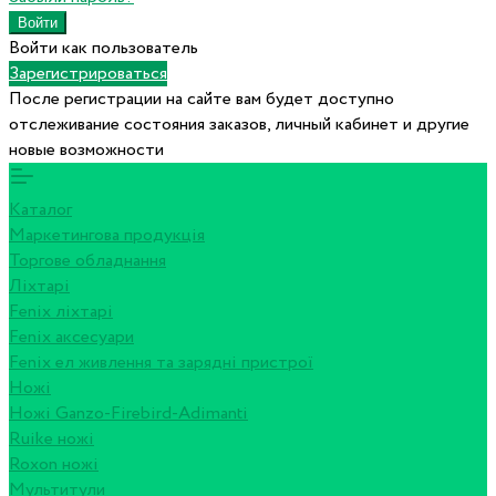
Войти как пользователь
Зарегистрироваться
После регистрации на сайте вам будет доступно
отслеживание состояния заказов, личный кабинет и другие
новые возможности
Каталог
Маркетингова продукція
Торгове обладнання
Ліхтарі
Fenix ліхтарі
Fenix аксесуари
Fenix ел живлення та зарядні пристрої
Ножі
Ножі Ganzo-Firebird-Adimanti
Ruike ножі
Roxon ножi
Мультитули