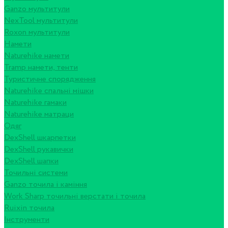
Ganzo мультитули
NexTool мультитули
Roxon мультитули
Намети
Naturehike намети
Tramp намети, тенти
Туристичне спорядження
Naturehike спальні мішки
Naturehike гамаки
Naturehike матраци
Одяг
DexShell шкарпетки
DexShell рукавички
DexShell шапки
Точильні системи
Ganzo точила і каміння
Work Sharp точильні верстати і точила
Ruixin точила
Інструменти