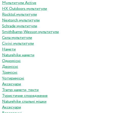
Мультитули Active
HX Outdoors мультитули
Rocktol мультитули
Nextorch мультитули
Schrade мультитули
Smith&amp;Wesson мультитули
Сила мультитули
Civivi мультитули
Намети
Naturehike намети
Одномісні
Двомісні
Тримісні
Чотиримісні
Аксесуари
Tramp намети, тенти
Туристичне спорядження
Naturehike спальні мішки
Аксесуари