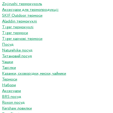
Zojirushi термокухоль
Аксесуари для термопродукціі
SKIF Outdoor термоси
Aladdin термокухлі
Tiger термокухлі
Tiger термоси
Tiger харчові термоси
Посуд
Naturehike посуд
Титановий посуд
Чашки
Тарілки
Казанки, сковорідки, миски, чайники
Термоси
Набори
Аксесуари
BRS посуд
Roxon посуд
Kershaw ловилки