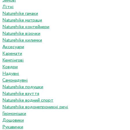
Зимові
Літні
Naturehike гамаки
Naturehike матраци
Naturehike контейнери
Naturehike візочки
Naturehike килимки
Аксесуари
Каремати
Кемпінгові
Ковдри
Надувні
Самонадувні
Naturehike подушки
Naturehike взуття
Naturehike водний спорт
Naturehike водонепроникні речі
Гермомішки
Дощовики
Рукавички