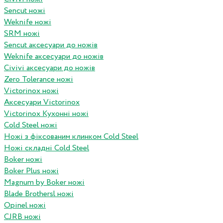
Sencut ножі
Weknife ножі
SRM ножі
Sencut аксесуари до ножів
Weknife аксесуари до ножів
Civivi аксесуари до ножів
Zero Tolerance ножі
Victorinox ножі
Аксесуари Victorinox
Victorinox Кухонні ножі
Cold Steel ножі
Ножі з фіксованим клинком Cold Steel
Ножі складні Cold Steel
Boker ножі
Boker Plus ножі
Magnum by Boker ножі
Blade Brothersl ножі
Opinel ножі
CJRB ножі