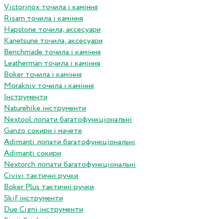
Victorinox точила і каміння
Risam точила і каміння
Hapstone точила, аксесуари
Kanetsune точила, аксесуари
Benchmade точила і каміння
Leatherman точила і каміння
Boker точила і каміння
Morakniv точила і каміння
Інструменти
Naturehike інструменти
Nextool лопати багатофункціональні
Ganzo сокири і мачете
Adimanti лопати багатофункціональні
Adimanti сокири
Nextorch лопати багатофункціональні
Сivivi тактичні ручки
Boker Plus тактичні ручки
Skif інструменти
Due Cigni інструменти