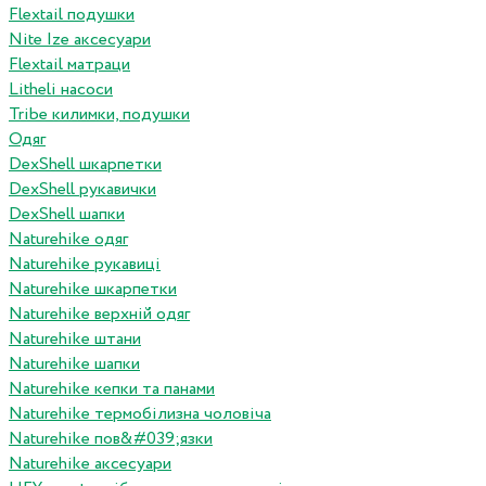
Flextail подушки
Nite Ize аксесуари
Flextail матраци
Litheli насоси
Tribe килимки, подушки
Одяг
DexShell шкарпетки
DexShell рукавички
DexShell шапки
Naturehike одяг
Naturehike рукавиці
Naturehike шкарпетки
Naturehike верхній одяг
Naturehike штани
Naturehike шапки
Naturehike кепки та панами
Naturehike термобілизна чоловіча
Naturehike пов&#039;язки
Naturehike аксесуари