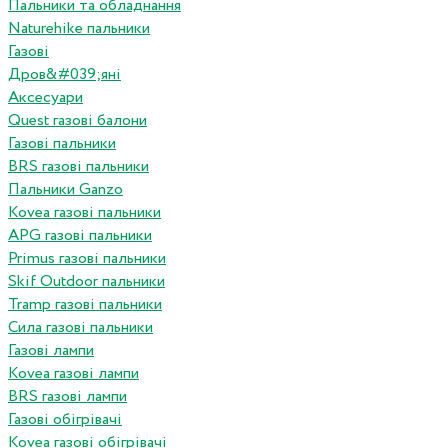
Пальники та обладнання
Naturehike пальники
Газові
Дров&#039;яні
Аксесуари
Quest газові балони
Газові пальники
BRS газові пальники
Пальники Ganzo
Kovea газові пальники
APG газові пальники
Primus газові пальники
Skif Outdoor пальники
Tramp газові пальники
Сила газові пальники
Газові лампи
Kovea газові лампи
BRS газові лампи
Газові обігрівачі
Kovea газові обігрівачі