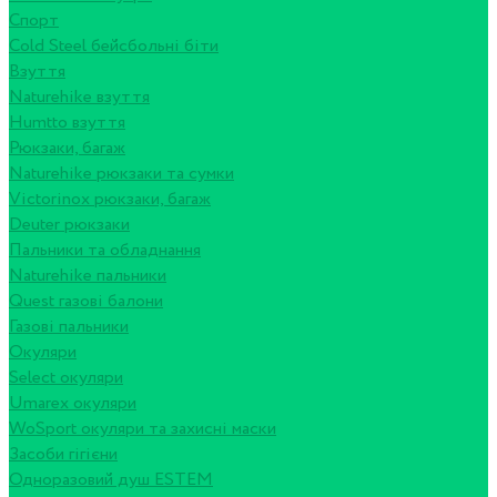
Спорт
Cold Steel бейсбольні біти
Взуття
Naturehike взуття
Humtto взуття
Рюкзаки, багаж
Naturehike рюкзаки та сумки
Victorinox рюкзаки, багаж
Deuter рюкзаки
Пальники та обладнання
Naturehike пальники
Quest газові балони
Газові пальники
Окуляри
Select окуляри
Umarex окуляри
WoSport окуляри та захисні маски
Засоби гігієни
Одноразовий душ ESTEM