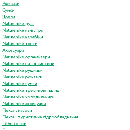
Рюкзаки
Сумки
Чохли
Naturehike душ
Naturehike каністри
Naturehike карабіни
Naturehike тенти
Аксесуари
Naturehike органайзери
Naturehike питні системи
Naturehike рушники
Naturehike рюкзаки
Naturehike сумки
Naturehike трекінгові палиці
Naturehike холодильники
Naturehike аксесуари
Flextail насоси
Flextail туристичне гідрообладнання
Litheli візки