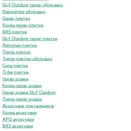
Skif Outdoor газові обігрівачі
Naturehike обігрівачі
Газові плитки
Kovea газові плитки
BRS плитки
Skif Outdoor газові плитки
Petromax плитки
Tramp плитки
Tramp плитки-обігрівачі
Сила плитки
Tribe плитки
Газові різаки
Kovea газові різаки
Газові різаки Skif Outdoor
Tramp газові різаки
Аксесуари для пальників
Kovea аксесуари
APG аксесуари
BRS аксесуари