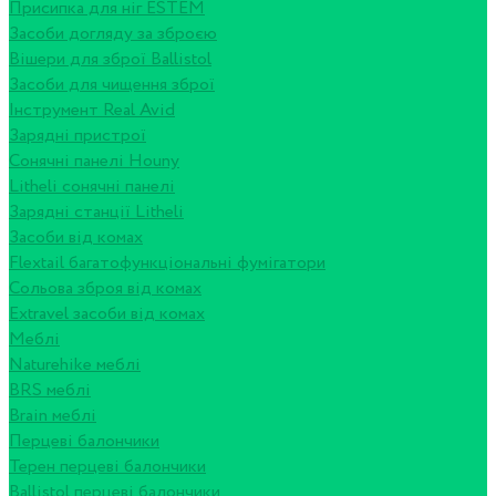
Присипка для ніг ESTEM
Засоби догляду за зброєю
Вішери для зброї Ballistol
Засоби для чищення зброї
Інструмент Real Avid
Зарядні пристрої
Сонячні панелі Houny
Litheli сонячні панелі
Зарядні станції Litheli
Засоби від комах
Flextail багатофункціональні фумігатори
Сольова зброя від комах
Extravel засоби від комах
Меблі
Naturehike меблі
BRS меблі
Brain меблі
Перцеві балончики
Терен перцеві балончики
Ballistol перцеві балончики