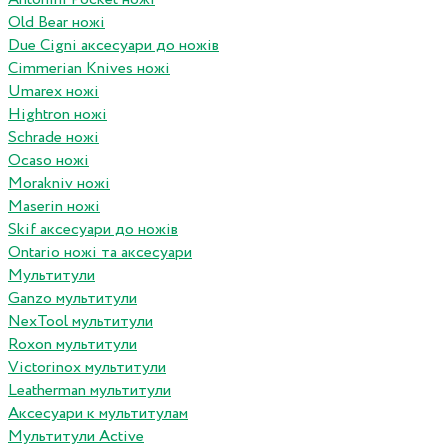
Old Bear ножі
Due Cigni аксесуари до ножів
Cimmerian Knives ножі
Umarex ножі
Hightron ножі
Schrade ножі
Ocaso ножі
Morakniv ножі
Maserin ножі
Skif аксесуари до ножів
Ontario ножі та аксесуари
Мультитули
Ganzo мультитули
NexTool мультитули
Roxon мультитули
Victorinox мультитули
Leatherman мультитули
Аксесуари к мультитулам
Мультитули Active