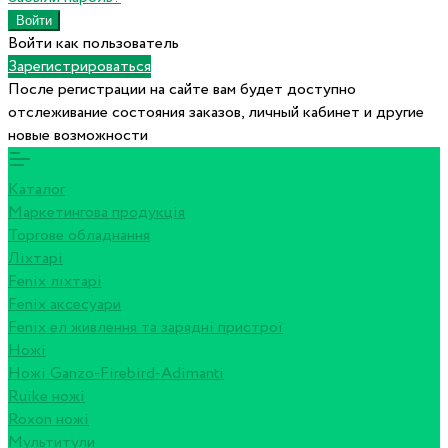
Войти как пользователь
Зарегистрироваться
После регистрации на сайте вам будет доступно
отслеживание состояния заказов, личный кабинет и другие
новые возможности
Каталог
Маркетингова продукція
Торгове обладнання
Ліхтарі
Fenix ліхтарі
Fenix аксесуари
Fenix ел живлення та зарядні пристрої
Ножі
Ножі Ganzo-Firebird-Adimanti
Ruike ножі
Roxon ножi
Мультитули