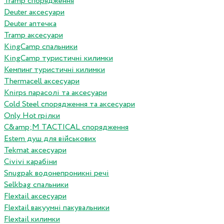
Tramp спорядження
Deuter аксесуари
Deuter аптечка
Tramp аксесуари
KingCamp спальники
KingCamp туристичні килимки
Кемпинг туристичні килимки
Thermacell аксесуари
Knirps парасолі та аксесуари
Cold Steel спорядження та аксесуари
Only Hot грілки
C&amp;M TACTICAL спорядження
Estem душ для військових
Tekmat аксесуари
Сivivi карабіни
Snugpak водонепроникні речі
Selkbag спальники
Flextail аксесуари
Flextail вакуумні пакувальники
Flextail килимки