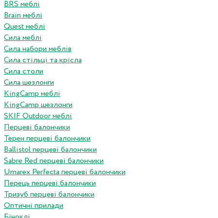
BRS меблі
Brain меблі
Quest меблі
Сила меблі
Сила набори меблів
Сила стільці та крісла
Сила столи
Сила шезлонги
KingCamp меблі
KingCamp шезлонги
SKIF Outdoor меблі
Перцеві балончики
Терен перцеві балончики
Ballistol перцеві балончики
Sabre Red перцеві балончики
Umarex Perfecta перцеві балончики
Перець перцеві балончики
Тризуб перцеві балончики
Оптичні прилади
Біноклі