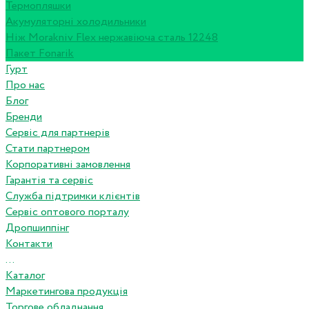
Термопляшки
Акумуляторні холодильники
Ніж Morakniv Flex нержавіюча сталь 12248
Пакет Fonarik
Гурт
Про нас
Блог
Бренди
Сервіс для партнерів
Стати партнером
Корпоративні замовлення
Гарантія та сервіс
Служба підтримки клієнтів
Сервіс оптового порталу
Дропшиппінг
Контакти
...
Каталог
Маркетингова продукція
Торгове обладнання