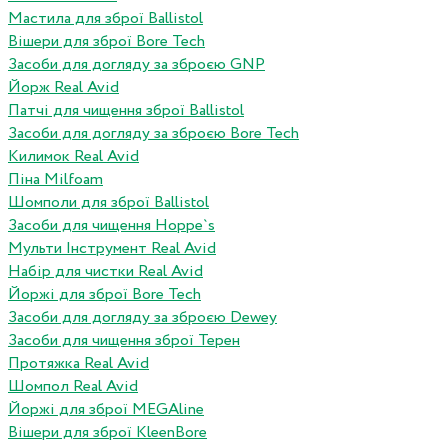
Мастила для зброї Ballistol
Вішери для зброї Bore Tech
Засоби для догляду за зброєю GNP
Йорж Real Avid
Патчі для чищення зброї Ballistol
Засоби для догляду за зброєю Bore Tech
Килимок Real Avid
Піна Milfoam
Шомполи для зброї Ballistol
Засоби для чищення Hoppe`s
Мульти Інструмент Real Avid
Набір для чистки Real Avid
Йоржі для зброї Bore Tech
Засоби для догляду за зброєю Dewey
Засоби для чищення зброї Терен
Протяжка Real Avid
Шомпол Real Avid
Йоржі для зброї MEGAline
Вішери для зброї KleenBore