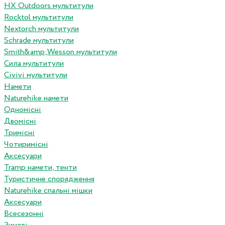
HX Outdoors мультитули
Rocktol мультитули
Nextorch мультитули
Schrade мультитули
Smith&amp;Wesson мультитули
Сила мультитули
Civivi мультитули
Намети
Naturehike намети
Одномісні
Двомісні
Тримісні
Чотиримісні
Аксесуари
Tramp намети, тенти
Туристичне спорядження
Naturehike спальні мішки
Аксесуари
Всесезонні