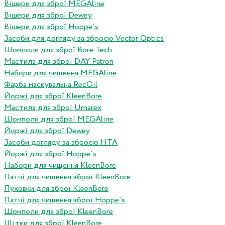
Вішери для зброї MEGAline
Вішери для зброї Dewey
Вішери для зброї Hoppe`s
Засоби для догляду за зброєю Vector Optics
Шомполи для зброї Bore Tech
Мастила для зброї DAY Patron
Набори для чищення MEGAline
Фарба маскувальна RecOil
Йоржі для зброї KleenBore
Мастила для зброї Umarex
Шомполи для зброї MEGAline
Йоржі для зброї Dewey
Засоби догляду за зброєю HTA
Йоржі для зброї Hoppe`s
Набори для чищення KleenBore
Патчі для чищення зброї KleenBore
Пуховки для зброї KleenBore
Патчі для чищення зброї Hoppe`s
Шомполи для зброї KleenBore
Щітки для зброї KleenBore