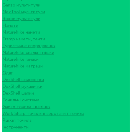
Ganzo мультитули
NexTool мультитули
Roxon мультитули
Намети
Naturehike намети
Tramp намети, тенти
Туристичне спорядження
Naturehike спальні мішки
Naturehike гамаки
Naturehike матраци
Одяг
DexShell шкарпетки
DexShell рукавички
DexShell шапки
Точильні системи
Ganzo точила і каміння
Work Sharp точильні верстати і точила
Ruixin точила
Інструменти