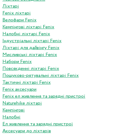
Ліхтарі
Fenix ліхтарі
Велофари Fenix
Кемпінгові ліхтарі Fenix
Налобні ліхтарі Fenix
Індустріальні ліхтарі Fenix
Ліхтарі для дайвінгу Fenix
Мисливські ліхтарі Fenix
Набори Fenix
Повсякденні ліхтарі Fenix
Пошуково-рятувальні ліхтарі Fenix
Тактичні ліхтарі Fenix
Fenix аксесуари
Fenix ел живлення та зарядні пристрої
Naturehike ліхтарі
Кемпінгові
Налобні
Ел живлення та зарядні пристрої
Аксесуари до ліхтарів