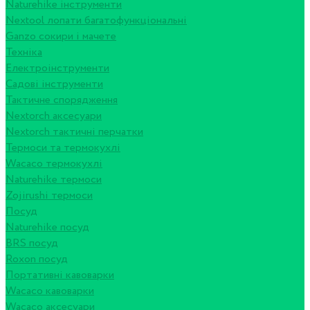
Naturehike інструменти
Nextool лопати багатофункціональні
Ganzo сокири і мачете
Техніка
Електроінструменти
Садові інструменти
Тактичне спорядження
Nextorch аксесуари
Nextorch тактичні перчатки
Термоси та термокухлі
Wacaco термокухлі
Naturehike термоси
Zojirushi термоси
Посуд
Naturehike посуд
BRS посуд
Roxon посуд
Портативні кавоварки
Wacaco кавоварки
Wacaco аксесуари