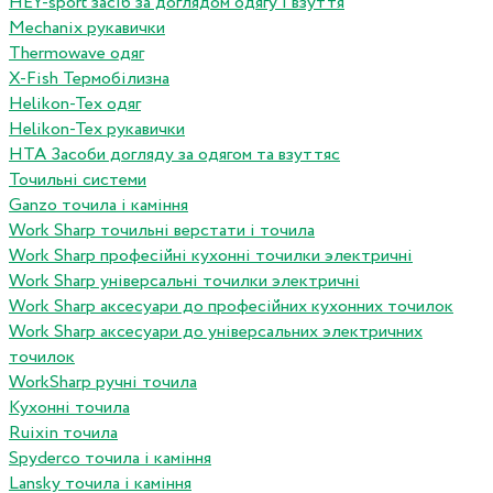
HEY-sport засіб за доглядом одягу і взуття
Mechanix рукавички
Thermowave одяг
X-Fish Термобілизна
Helikon-Tex одяг
Helikon-Tex рукавички
HTA Засоби догляду за одягом та взуттяс
Точильні системи
Ganzo точила і каміння
Work Sharp точильні верстати і точила
Work Sharp професiйнi кухоннi точилки электричнi
Work Sharp унiверсальнi точилки электричнi
Work Sharp аксесуари до професiйних кухонних точилок
Work Sharp аксесуари до унiверсальних электричних
точилок
WorkSharp ручні точила
Кухонні точила
Ruixin точила
Spyderco точила і каміння
Lansky точила і каміння