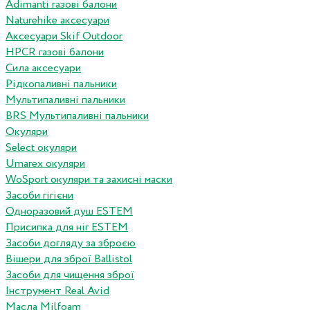
Adimanti газові балони
Naturehike аксесуари
Аксесуари Skif Outdoor
HPCR газові балони
Сила аксесуари
Рідкопаливні пальники
Мультипаливні пальники
BRS Мультипаливні пальники
Окуляри
Select окуляри
Umarex окуляри
WoSport окуляри та захисні маски
Засоби гігієни
Одноразовий душ ESTEM
Присипка для ніг ESTEM
Засоби догляду за зброєю
Вішери для зброї Ballistol
Засоби для чищення зброї
Інструмент Real Avid
Масла Milfoam