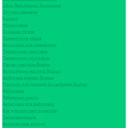
Sabre Red перцеві балончики
Оптичні прилади
Біноклі
Монокуляри
Підзорні труби
Пневматична зброя
Аксесуари для пневматики
Пневматичні гвинтівки
Пневматичні пістолети
Масла і мастила Brunox
Велосипедні мастила Brunox
Інгібітори корозії Brunox
Мастила для догляду за карбоном Brunox
Риболовля
Рибальські снасті
Аксесуари для риболовлі
Все для монтажу оснастки
Термопродукція
Акумулятори холоду