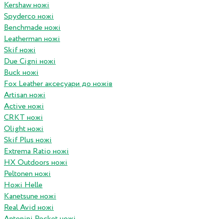
Kershaw ножі
Spyderco ножі
Benchmade ножі
Leatherman ножі
Skif ножі
Due Cigni ножі
Buck ножі
Fox Leather аксесуари до ножів
Artisan ножі
Active ножі
CRKT ножі
Olight ножі
Skif Plus ножі
Extrema Ratio ножі
HX Outdoors ножі
Peltonen ножі
Ножі Helle
Kanetsune ножі
Real Avid ножі
Antonini Pocket ножі