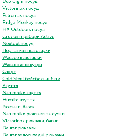
Due Cigni посуд
Victorinox посуд
Petromax посуд
Ridge Monkey посуд
HX Outdoors посуд
Столові прибори Active
Nextool посуд
Портативні кавоварки
Wacaco кавоварки
Wacaco аксесуари
Спорт
Cold Steel бейсбольні біти
Взуття
Naturehike взуття
Humtto взуття
Рюкзаки, багаж
Naturehike рюкзаки та сумки
Victorinox рюкзаки, багаж
Deuter рюкзаки
Deuter велосипедні рюкзаки