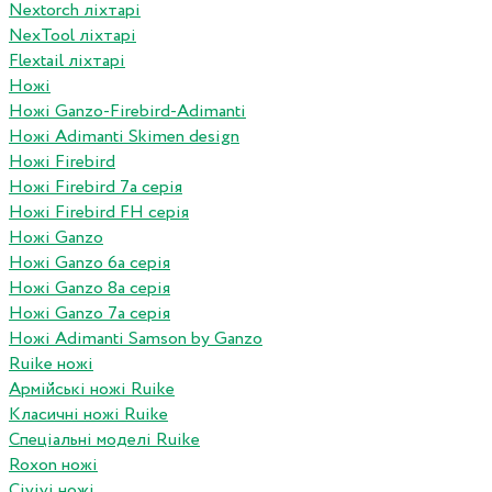
Nextorch ліхтарі
NexTool ліхтарі
Flextail ліхтарі
Ножі
Ножі Ganzo-Firebird-Adimanti
Ножі Adimanti Skimen design
Ножі Firebird
Ножі Firebird 7а серія
Ножі Firebird FH серія
Ножі Ganzo
Ножі Ganzo 6а серія
Ножі Ganzo 8а серія
Ножі Ganzo 7а серія
Ножі Adimanti Samson by Ganzo
Ruike ножі
Армійські ножі Ruike
Класичні ножі Ruike
Спеціальні моделі Ruike
Roxon ножi
Civivi ножі