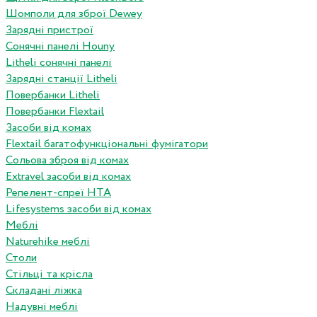
Шомполи для зброї Dewey
Зарядні пристрої
Сонячні панелі Houny
Litheli сонячні панелі
Зарядні станції Litheli
Повербанки Litheli
Повербанки Flextail
Засоби від комах
Flextail багатофункціональні фумігатори
Сольова зброя від комах
Extravel засоби від комах
Репелент-спреї HTA
Lifesystems засоби від комах
Меблі
Naturehike меблі
Столи
Стільці та крісла
Складані ліжка
Надувні меблі