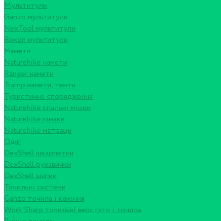
Мультитули
Ganzo мультитули
NexTool мультитули
Roxon мультитули
Намети
Naturehike намети
Ranger намети
Tramp намети, тенти
Туристичне спорядження
Naturehike спальні мішки
Naturehike гамаки
Naturehike матраци
Одяг
DexShell шкарпетки
DexShell рукавички
DexShell шапки
Точильні системи
Ganzo точила і каміння
Work Sharp точильні верстати і точила