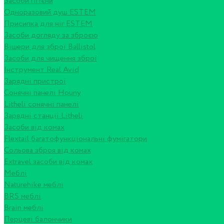
Засоби гігієни
Одноразовий душ ESTEM
Присипка для ніг ESTEM
Засоби догляду за зброєю
Вішери для зброї Ballistol
Засоби для чищення зброї
Інструмент Real Avid
Зарядні пристрої
Сонячні панелі Houny
Litheli сонячні панелі
Зарядні станції Litheli
Засоби від комах
Flextail багатофункціональні фумігатори
Сольова зброя від комах
Extravel засоби від комах
Меблі
Naturehike меблі
BRS меблі
Brain меблі
Перцеві балончики