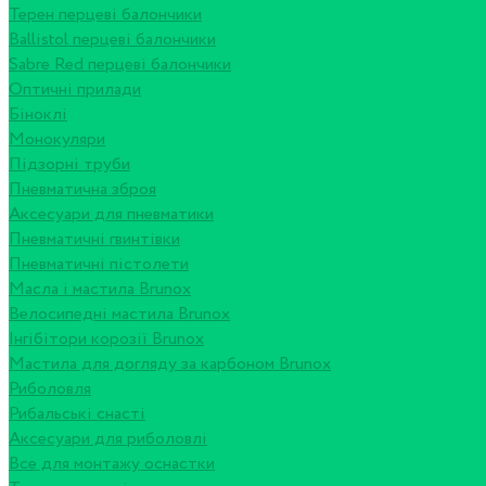
Терен перцеві балончики
Ballistol перцеві балончики
Sabre Red перцеві балончики
Оптичні прилади
Біноклі
Монокуляри
Підзорні труби
Пневматична зброя
Аксесуари для пневматики
Пневматичні гвинтівки
Пневматичні пістолети
Масла і мастила Brunox
Велосипедні мастила Brunox
Інгібітори корозії Brunox
Мастила для догляду за карбоном Brunox
Риболовля
Рибальські снасті
Аксесуари для риболовлі
Все для монтажу оснастки