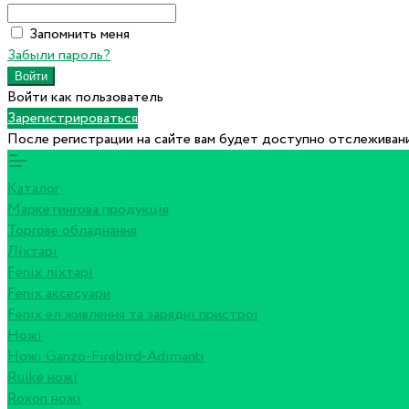
Запомнить меня
Забыли пароль?
Войти как пользователь
Зарегистрироваться
После регистрации на сайте вам будет доступно отслеживани
Каталог
Маркетингова продукція
Торгове обладнання
Ліхтарі
Fenix ліхтарі
Fenix аксесуари
Fenix ел живлення та зарядні пристрої
Ножі
Ножі Ganzo-Firebird-Adimanti
Ruike ножі
Roxon ножi