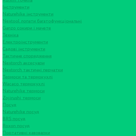
Ruixin точила
Інструменти
Naturehike інструменти
Nextool лопати багатофункціональні
Ganzo сокири і мачете
Техніка
Електроінструменти
Садові інструменти
Тактичне спорядження
Nextorch аксесуари
Nextorch тактичні перчатки
Термоси та термокухлі
Wacaco термокухлі
Naturehike термоси
Zojirushi термоси
Посуд
Naturehike посуд
BRS посуд
Roxon посуд
Портативні кавоварки