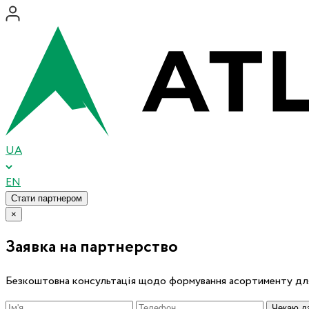
UA
EN
Стати партнером
×
Заявка на партнерство
Безкоштовна консультація щодо формування асортименту для
Чекаю дз