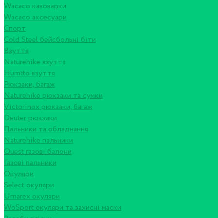
Wacaco кавоварки
Wacaco аксесуари
Спорт
Cold Steel бейсбольні біти
Взуття
Naturehike взуття
Humtto взуття
Рюкзаки, багаж
Naturehike рюкзаки та сумки
Victorinox рюкзаки, багаж
Deuter рюкзаки
Пальники та обладнання
Naturehike пальники
Quest газові балони
Газові пальники
Окуляри
Select окуляри
Umarex окуляри
WoSport окуляри та захисні маски