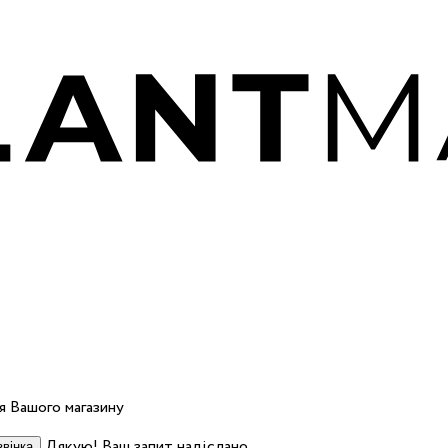
 Вашого магазину
Дякую! Ваш запит надіслано.
вінка