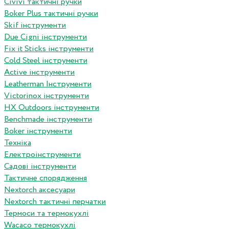
Сivivi тактичні ручки
Boker Plus тактичні ручки
Skif інструменти
Due Cigni інструменти
Fix it Sticks інструменти
Сold Steel інструменти
Active інструменти
Leatherman Інструменти
Victorinox інструменти
HX Outdoors інструменти
Benchmade інструменти
Boker інструменти
Техніка
Електроінструменти
Садові інструменти
Тактичне спорядження
Nextorch аксесуари
Nextorch тактичні перчатки
Термоси та термокухлі
Wacaco термокухлі