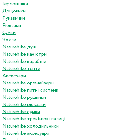
Гермомішки
Дощовики
Рукавички
Рюкзаки
Сумки
Чохли
Naturehike душ
Naturehike каністри
Naturehike карабіни
Naturehike тенти
Аксесуари
Naturehike органайзери
Naturehike питні системи
Naturehike рушники
Naturehike рюкзаки
Naturehike сумки
Naturehike трекінгові палиці
Naturehike холодильники
Naturehike аксесуари