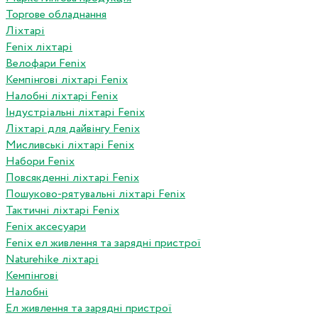
Торгове обладнання
Ліхтарі
Fenix ліхтарі
Велофари Fenix
Кемпінгові ліхтарі Fenix
Налобні ліхтарі Fenix
Індустріальні ліхтарі Fenix
Ліхтарі для дайвінгу Fenix
Мисливські ліхтарі Fenix
Набори Fenix
Повсякденні ліхтарі Fenix
Пошуково-рятувальні ліхтарі Fenix
Тактичні ліхтарі Fenix
Fenix аксесуари
Fenix ел живлення та зарядні пристрої
Naturehike ліхтарі
Кемпінгові
Налобні
Ел живлення та зарядні пристрої