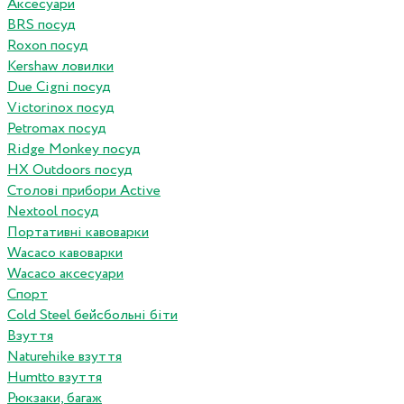
Аксесуари
BRS посуд
Roxon посуд
Kershaw ловилки
Due Cigni посуд
Victorinox посуд
Petromax посуд
Ridge Monkey посуд
HX Outdoors посуд
Столові прибори Active
Nextool посуд
Портативні кавоварки
Wacaco кавоварки
Wacaco аксесуари
Спорт
Cold Steel бейсбольні біти
Взуття
Naturehike взуття
Humtto взуття
Рюкзаки, багаж