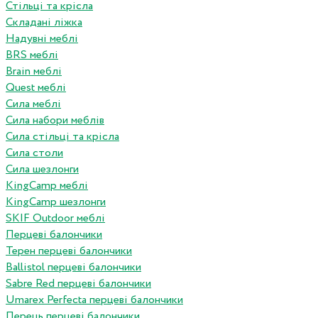
Стільці та крісла
Складані ліжка
Надувні меблі
BRS меблі
Brain меблі
Quest меблі
Сила меблі
Сила набори меблів
Сила стільці та крісла
Сила столи
Сила шезлонги
KingCamp меблі
KingCamp шезлонги
SKIF Outdoor меблі
Перцеві балончики
Терен перцеві балончики
Ballistol перцеві балончики
Sabre Red перцеві балончики
Umarex Perfecta перцеві балончики
Перець перцеві балончики