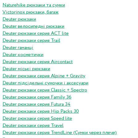
Naturehike рюкзаки та сумки
Victorinox рюкзаки, багаж
Deuter рюкзаки
Deuter велосипедні рюкзаки
Deuter рюкзаки серия ACT lite
Deuter рюкзаки серия Trail
Deuter гаманці
Deuter косметички
Deuter рюкзаки серия Aircontact
Deuter міські рюкзаки
Deuter рюкзаки серия Alpine + Gravity
Deuter підсідельні сумочки і аксесуари
Deuter рюкзаки серия Classic + Spectro
Deuter рюкзаки серия Family 36
Deuter рюкзаки серия Futura 34
Deuter рюкзаки серия Hip Packs 30
Deuter рюкзаки серия Speed lite
Deuter рюкзаки серия Travel
Deuter рюкзаки серия TrendLine (Сумки через плече)