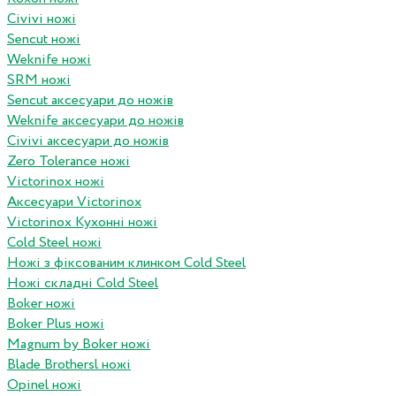
Civivi ножі
Sencut ножі
Weknife ножі
SRM ножі
Sencut аксесуари до ножів
Weknife аксесуари до ножів
Civivi аксесуари до ножів
Zero Tolerance ножі
Victorinox ножі
Аксесуари Victorinox
Victorinox Кухонні ножі
Cold Steel ножі
Ножі з фіксованим клинком Cold Steel
Ножі складні Cold Steel
Boker ножі
Boker Plus ножі
Magnum by Boker ножі
Blade Brothersl ножі
Opinel ножі