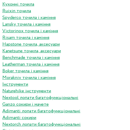
Кухонні точила
Ruixin точила
Spyderco точила і каміння
Lansky точила і каміння
Victorinox точила і каміння
Risam точила і каміння
Hapstone точила, аксесуари
Kanetsune точила, аксесуари
Benchmade точила і каміння
Leatherman точила і каміння
Boker точила і каміння
Morakniv точила і каміння
Інструменти
Naturehike інструменти
Nextool лопати багатофункціональні
Ganzo сокири і мачете
Adimanti лопати багатофункціональні
Adimanti сокири
Nextorch лопати багатофункціональні