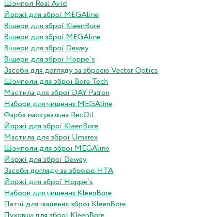
Шомпол Real Avid
Йоржі для зброї MEGAline
Вішери для зброї KleenBore
Вішери для зброї MEGAline
Вішери для зброї Dewey
Вішери для зброї Hoppe`s
Засоби для догляду за зброєю Vector Optics
Шомполи для зброї Bore Tech
Мастила для зброї DAY Patron
Набори для чищення MEGAline
Фарба маскувальна RecOil
Йоржі для зброї KleenBore
Мастила для зброї Umarex
Шомполи для зброї MEGAline
Йоржі для зброї Dewey
Засоби догляду за зброєю HTA
Йоржі для зброї Hoppe`s
Набори для чищення KleenBore
Патчі для чищення зброї KleenBore
Пуховки для зброї KleenBore