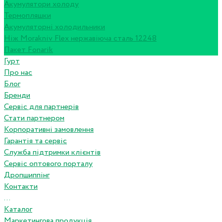
Акумулятори холоду
Термопляшки
Акумуляторні холодильники
Ніж Morakniv Flex нержавіюча сталь 12248
Пакет Fonarik
Гурт
Про нас
Блог
Бренди
Сервіс для партнерів
Стати партнером
Корпоративні замовлення
Гарантія та сервіс
Служба підтримки клієнтів
Сервіс оптового порталу
Дропшиппінг
Контакти
...
Каталог
Маркетингова продукція