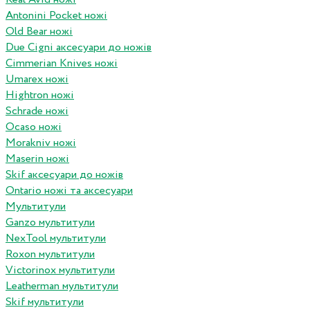
Antonini Pocket ножі
Old Bear ножі
Due Cigni аксесуари до ножів
Cimmerian Knives ножі
Umarex ножі
Hightron ножі
Schrade ножі
Ocaso ножі
Morakniv ножі
Maserin ножі
Skif аксесуари до ножів
Ontario ножі та аксесуари
Мультитули
Ganzo мультитули
NexTool мультитули
Roxon мультитули
Victorinox мультитули
Leatherman мультитули
Skif мультитули