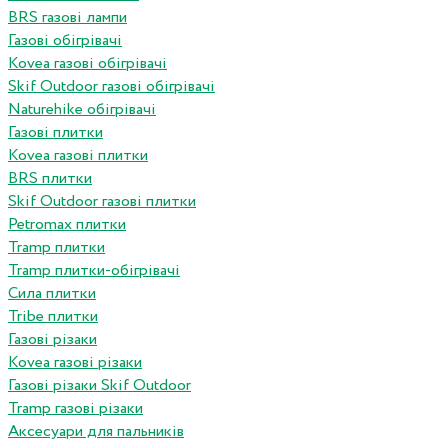
BRS газові лампи
Газові обігрівачі
Kovea газові обігрівачі
Skif Outdoor газові обігрівачі
Naturehike обігрівачі
Газові плитки
Kovea газові плитки
BRS плитки
Skif Outdoor газові плитки
Petromax плитки
Tramp плитки
Tramp плитки-обігрівачі
Сила плитки
Tribe плитки
Газові різаки
Kovea газові різаки
Газові різаки Skif Outdoor
Tramp газові різаки
Аксесуари для пальників