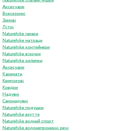
Naturehike спальні мішки
Аксесуари
Всесезонні
Зимові
Літні
Naturehike гамаки
Naturehike матраци
Naturehike контейнери
Naturehike візочки
Naturehike килимки
Аксесуари
Каремати
Кемпінгові
Ковдри
Надувні
Самонадувні
Naturehike подушки
Naturehike взуття
Naturehike водний спорт
Naturehike водонепроникні речі