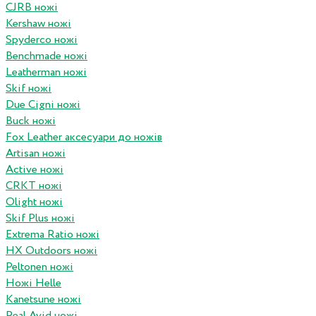
CJRB ножі
Kershaw ножі
Spyderco ножі
Benchmade ножі
Leatherman ножі
Skif ножі
Due Cigni ножі
Buck ножі
Fox Leather аксесуари до ножів
Artisan ножі
Active ножі
CRKT ножі
Olight ножі
Skif Plus ножі
Extrema Ratio ножі
HX Outdoors ножі
Peltonen ножі
Ножі Helle
Kanetsune ножі
Real Avid ножі