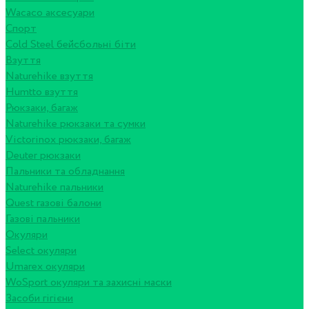
Wacaco аксесуари
Спорт
Cold Steel бейсбольні біти
Взуття
Naturehike взуття
Humtto взуття
Рюкзаки, багаж
Naturehike рюкзаки та сумки
Victorinox рюкзаки, багаж
Deuter рюкзаки
Пальники та обладнання
Naturehike пальники
Quest газові балони
Газові пальники
Окуляри
Select окуляри
Umarex окуляри
WoSport окуляри та захисні маски
Засоби гігієни