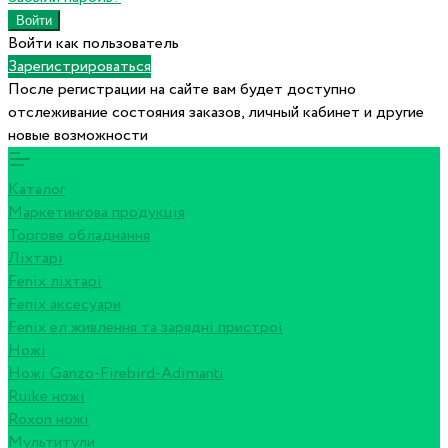
Войти как пользователь
Зарегистрироваться
После регистрации на сайте вам будет доступно
отслеживание состояния заказов, личный кабинет и другие
новые возможности
Каталог
Маркетингова продукція
Торгове обладнання
Ліхтарі
Fenix ліхтарі
Fenix аксесуари
Fenix ел живлення та зарядні пристрої
Ножі
Ножі Ganzo-Firebird-Adimanti
Ruike ножі
Roxon ножi
Мультитули