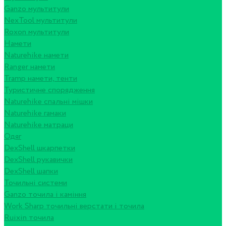
Ganzo мультитули
NexTool мультитули
Roxon мультитули
Намети
Naturehike намети
Ranger намети
Tramp намети, тенти
Туристичне спорядження
Naturehike спальні мішки
Naturehike гамаки
Naturehike матраци
Одяг
DexShell шкарпетки
DexShell рукавички
DexShell шапки
Точильні системи
Ganzo точила і каміння
Work Sharp точильні верстати і точила
Ruixin точила