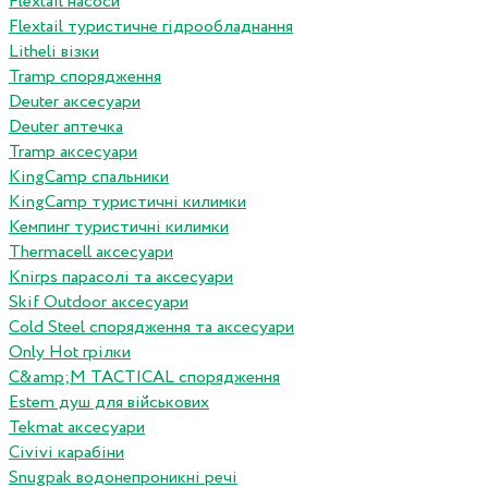
Flextail насоси
Flextail туристичне гідрообладнання
Litheli візки
Tramp спорядження
Deuter аксесуари
Deuter аптечка
Tramp аксесуари
KingCamp спальники
KingCamp туристичні килимки
Кемпинг туристичні килимки
Thermacell аксесуари
Knirps парасолі та аксесуари
Skif Outdoor аксесуари
Cold Steel спорядження та аксесуари
Only Hot грілки
C&amp;M TACTICAL спорядження
Estem душ для військових
Tekmat аксесуари
Сivivi карабіни
Snugpak водонепроникні речі