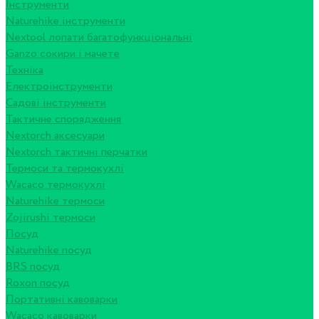
Інструменти
Naturehike інструменти
Nextool лопати багатофункціональні
Ganzo сокири і мачете
Техніка
Електроінструменти
Садові інструменти
Тактичне спорядження
Nextorch аксесуари
Nextorch тактичні перчатки
Термоси та термокухлі
Wacaco термокухлі
Naturehike термоси
Zojirushi термоси
Посуд
Naturehike посуд
BRS посуд
Roxon посуд
Портативні кавоварки
Wacaco кавоварки