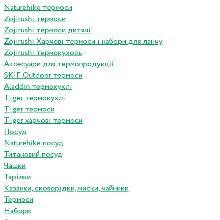
Naturehike термоси
Zojirushi термоси
Zojirushi термоси дитячі
Zojirushi Харчові термоси і набори для ланчу
Zojirushi термокухоль
Аксесуари для термопродукціі
SKIF Outdoor термоси
Aladdin термокухлі
Tiger термокухлі
Tiger термоси
Tiger харчові термоси
Посуд
Naturehike посуд
Титановий посуд
Чашки
Тарілки
Казанки, сковорідки, миски, чайники
Термоси
Набори