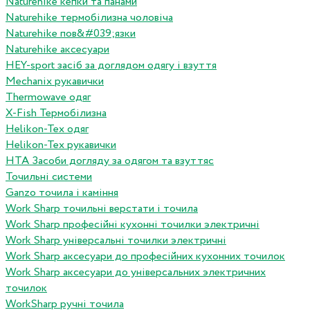
Naturehike кепки та панами
Naturehike термобілизна чоловіча
Naturehike пов&#039;язки
Naturehike аксесуари
HEY-sport засіб за доглядом одягу і взуття
Mechanix рукавички
Thermowave одяг
X-Fish Термобілизна
Helikon-Tex одяг
Helikon-Tex рукавички
HTA Засоби догляду за одягом та взуттяс
Точильні системи
Ganzo точила і каміння
Work Sharp точильні верстати і точила
Work Sharp професiйнi кухоннi точилки электричнi
Work Sharp унiверсальнi точилки электричнi
Work Sharp аксесуари до професiйних кухонних точилок
Work Sharp аксесуари до унiверсальних электричних
точилок
WorkSharp ручні точила