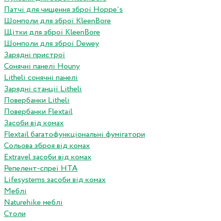
Патчі для чищення зброї Hoppe`s
Шомполи для зброї KleenBore
Щітки для зброї KleenBore
Шомполи для зброї Dewey
Зарядні пристрої
Сонячні панелі Houny
Litheli сонячні панелі
Зарядні станції Litheli
Повербанки Litheli
Повербанки Flextail
Засоби від комах
Flextail багатофункціональні фумігатори
Сольова зброя від комах
Extravel засоби від комах
Репелент-спреї HTA
Lifesystems засоби від комах
Меблі
Naturehike меблі
Столи