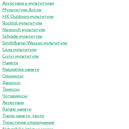
Аксесуари к мультитулам
Мультитули Active
HX Outdoors мультитули
Rocktol мультитули
Nextorch мультитули
Schrade мультитули
Smith&amp;Wesson мультитули
Сила мультитули
Civivi мультитули
Намети
Naturehike намети
Одномісні
Двомісні
Тримісні
Чотиримісні
Аксесуари
Ranger намети
Tramp намети, тенти
Туристичне спорядження