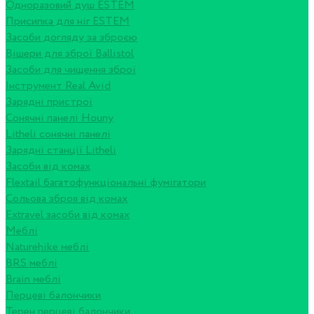
Одноразовий душ ESTEM
Присипка для ніг ESTEM
Засоби догляду за зброєю
Вішери для зброї Ballistol
Засоби для чищення зброї
Інструмент Real Avid
Зарядні пристрої
Сонячні панелі Houny
Litheli сонячні панелі
Зарядні станції Litheli
Засоби від комах
Flextail багатофункціональні фумігатори
Сольова зброя від комах
Extravel засоби від комах
Меблі
Naturehike меблі
BRS меблі
Brain меблі
Перцеві балончики
Терен перцеві балончики