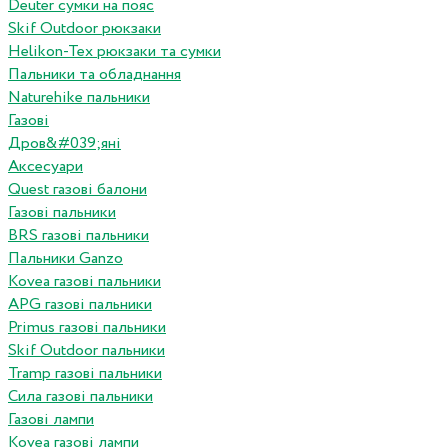
Deuter сумки на пояс
Skif Outdoor рюкзаки
Helikon-Tex рюкзаки та сумки
Пальники та обладнання
Naturehike пальники
Газові
Дров&#039;яні
Аксесуари
Quest газові балони
Газові пальники
BRS газові пальники
Пальники Ganzo
Kovea газові пальники
APG газові пальники
Primus газові пальники
Skif Outdoor пальники
Tramp газові пальники
Сила газові пальники
Газові лампи
Kovea газові лампи