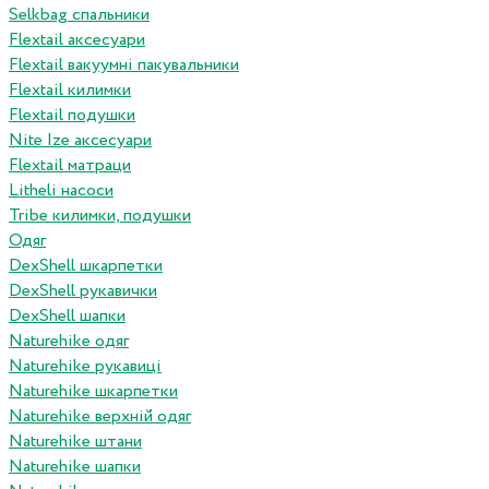
Selkbag спальники
Flextail аксесуари
Flextail вакуумні пакувальники
Flextail килимки
Flextail подушки
Nite Ize аксесуари
Flextail матраци
Litheli насоси
Tribe килимки, подушки
Одяг
DexShell шкарпетки
DexShell рукавички
DexShell шапки
Naturehike одяг
Naturehike рукавиці
Naturehike шкарпетки
Naturehike верхній одяг
Naturehike штани
Naturehike шапки