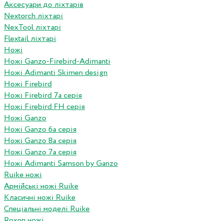
Аксесуари до ліхтарів
Nextorch ліхтарі
NexTool ліхтарі
Flextail ліхтарі
Ножі
Ножі Ganzo-Firebird-Adimanti
Ножі Adimanti Skimen design
Ножі Firebird
Ножі Firebird 7а серія
Ножі Firebird FH серія
Ножі Ganzo
Ножі Ganzo 6а серія
Ножі Ganzo 8а серія
Ножі Ganzo 7а серія
Ножі Adimanti Samson by Ganzo
Ruike ножі
Армійські ножі Ruike
Класичні ножі Ruike
Спеціальні моделі Ruike
Roxon ножi