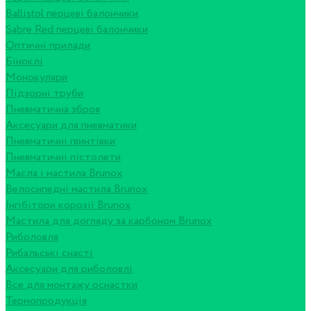
Ballistol перцеві балончики
Sabre Red перцеві балончики
Оптичні прилади
Біноклі
Монокуляри
Підзорні труби
Пневматична зброя
Аксесуари для пневматики
Пневматичні гвинтівки
Пневматичні пістолети
Масла і мастила Brunox
Велосипедні мастила Brunox
Інгібітори корозії Brunox
Мастила для догляду за карбоном Brunox
Риболовля
Рибальські снасті
Аксесуари для риболовлі
Все для монтажу оснастки
Термопродукція