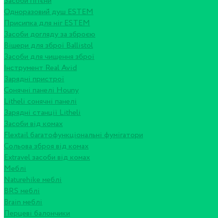
Засоби гігієни
Одноразовий душ ESTEM
Присипка для ніг ESTEM
Засоби догляду за зброєю
Вішери для зброї Ballistol
Засоби для чищення зброї
Інструмент Real Avid
Зарядні пристрої
Сонячні панелі Houny
Litheli сонячні панелі
Зарядні станції Litheli
Засоби від комах
Flextail багатофункціональні фумігатори
Сольова зброя від комах
Extravel засоби від комах
Меблі
Naturehike меблі
BRS меблі
Brain меблі
Перцеві балончики