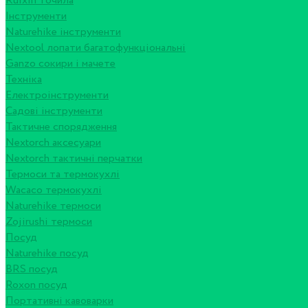
Ruixin точила
Інструменти
Naturehike інструменти
Nextool лопати багатофункціональні
Ganzo сокири і мачете
Техніка
Електроінструменти
Садові інструменти
Тактичне спорядження
Nextorch аксесуари
Nextorch тактичні перчатки
Термоси та термокухлі
Wacaco термокухлі
Naturehike термоси
Zojirushi термоси
Посуд
Naturehike посуд
BRS посуд
Roxon посуд
Портативні кавоварки