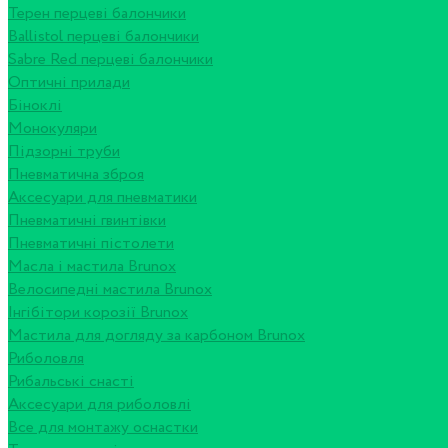
Терен перцеві балончики
Ballistol перцеві балончики
Sabre Red перцеві балончики
Оптичні прилади
Біноклі
Монокуляри
Підзорні труби
Пневматична зброя
Аксесуари для пневматики
Пневматичні гвинтівки
Пневматичні пістолети
Масла і мастила Brunox
Велосипедні мастила Brunox
Інгібітори корозії Brunox
Мастила для догляду за карбоном Brunox
Риболовля
Рибальські снасті
Аксесуари для риболовлі
Все для монтажу оснастки