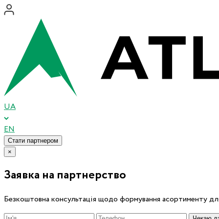
UA
EN
Стати партнером
×
Заявка на партнерство
Безкоштовна консультація щодо формування асортименту для
Чекаю дз