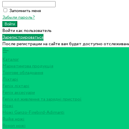
Запомнить меня
Забыли пароль?
Войти как пользователь
Зарегистрироваться
После регистрации на сайте вам будет доступно отслеживани
Каталог
Маркетингова продукція
Торгове обладнання
Ліхтарі
Fenix ліхтарі
Fenix аксесуари
Fenix ел живлення та зарядні пристрої
Ножі
Ножі Ganzo-Firebird-Adimanti
Ruike ножі
Roxon ножi