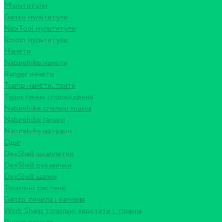
Мультитули
Ganzo мультитули
NexTool мультитули
Roxon мультитули
Намети
Naturehike намети
Ranger намети
Tramp намети, тенти
Туристичне спорядження
Naturehike спальні мішки
Naturehike гамаки
Naturehike матраци
Одяг
DexShell шкарпетки
DexShell рукавички
DexShell шапки
Точильні системи
Ganzo точила і каміння
Work Sharp точильні верстати і точила