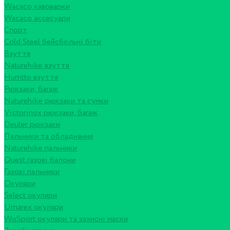
Wacaco кавоварки
Wacaco аксесуари
Спорт
Cold Steel бейсбольні біти
Взуття
Naturehike взуття
Humtto взуття
Рюкзаки, багаж
Naturehike рюкзаки та сумки
Victorinox рюкзаки, багаж
Deuter рюкзаки
Пальники та обладнання
Naturehike пальники
Quest газові балони
Газові пальники
Окуляри
Select окуляри
Umarex окуляри
WoSport окуляри та захисні маски