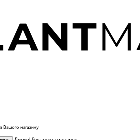
 Вашого магазину
Дякую! Ваш запит надіслано.
вінка