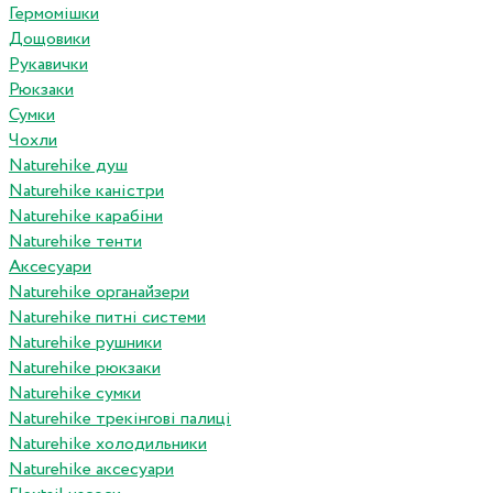
Гермомішки
Дощовики
Рукавички
Рюкзаки
Сумки
Чохли
Naturehike душ
Naturehike каністри
Naturehike карабіни
Naturehike тенти
Аксесуари
Naturehike органайзери
Naturehike питні системи
Naturehike рушники
Naturehike рюкзаки
Naturehike сумки
Naturehike трекінгові палиці
Naturehike холодильники
Naturehike аксесуари