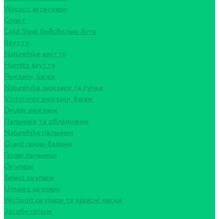
Wacaco аксесуари
Спорт
Cold Steel бейсбольні біти
Взуття
Naturehike взуття
Humtto взуття
Рюкзаки, багаж
Naturehike рюкзаки та сумки
Victorinox рюкзаки, багаж
Deuter рюкзаки
Пальники та обладнання
Naturehike пальники
Quest газові балони
Газові пальники
Окуляри
Select окуляри
Umarex окуляри
WoSport окуляри та захисні маски
Засоби гігієни