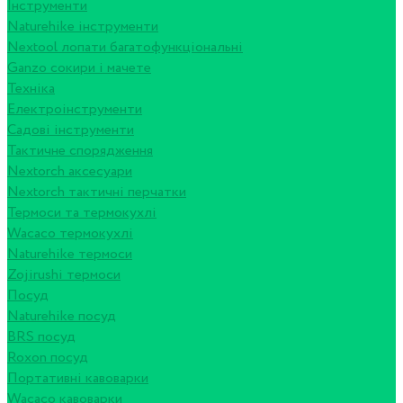
Інструменти
Naturehike інструменти
Nextool лопати багатофункціональні
Ganzo сокири і мачете
Техніка
Електроінструменти
Садові інструменти
Тактичне спорядження
Nextorch аксесуари
Nextorch тактичні перчатки
Термоси та термокухлі
Wacaco термокухлі
Naturehike термоси
Zojirushi термоси
Посуд
Naturehike посуд
BRS посуд
Roxon посуд
Портативні кавоварки
Wacaco кавоварки