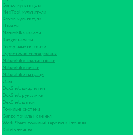
Ganzo мультитули
NexTool мультитули
Roxon мультитули
Намети
Naturehike намети
Ranger намети
Tramp намети, тенти
Туристичне спорядження
Naturehike спальні мішки
Naturehike гамаки
Naturehike матраци
Одяг
DexShell шкарпетки
DexShell рукавички
DexShell шапки
Точильні системи
Ganzo точила і каміння
Work Sharp точильні верстати і точила
Ruixin точила