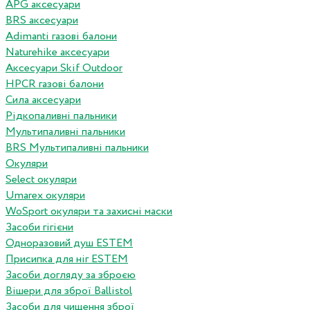
APG аксесуари
BRS аксесуари
Adimanti газові балони
Naturehike аксесуари
Аксесуари Skif Outdoor
HPCR газові балони
Сила аксесуари
Рідкопаливні пальники
Мультипаливні пальники
BRS Мультипаливні пальники
Окуляри
Select окуляри
Umarex окуляри
WoSport окуляри та захисні маски
Засоби гігієни
Одноразовий душ ESTEM
Присипка для ніг ESTEM
Засоби догляду за зброєю
Вішери для зброї Ballistol
Засоби для чищення зброї