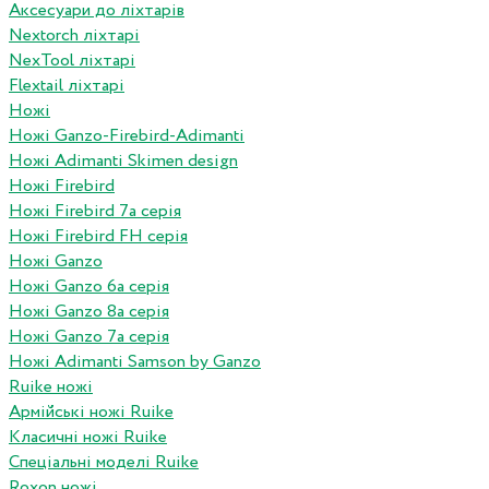
Аксесуари до ліхтарів
Nextorch ліхтарі
NexTool ліхтарі
Flextail ліхтарі
Ножі
Ножі Ganzo-Firebird-Adimanti
Ножі Adimanti Skimen design
Ножі Firebird
Ножі Firebird 7а серія
Ножі Firebird FH серія
Ножі Ganzo
Ножі Ganzo 6а серія
Ножі Ganzo 8а серія
Ножі Ganzo 7а серія
Ножі Adimanti Samson by Ganzo
Ruike ножі
Армійські ножі Ruike
Класичні ножі Ruike
Спеціальні моделі Ruike
Roxon ножi