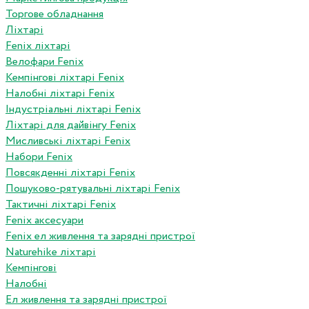
Торгове обладнання
Ліхтарі
Fenix ліхтарі
Велофари Fenix
Кемпінгові ліхтарі Fenix
Налобні ліхтарі Fenix
Індустріальні ліхтарі Fenix
Ліхтарі для дайвінгу Fenix
Мисливські ліхтарі Fenix
Набори Fenix
Повсякденні ліхтарі Fenix
Пошуково-рятувальні ліхтарі Fenix
Тактичні ліхтарі Fenix
Fenix аксесуари
Fenix ел живлення та зарядні пристрої
Naturehike ліхтарі
Кемпінгові
Налобні
Ел живлення та зарядні пристрої