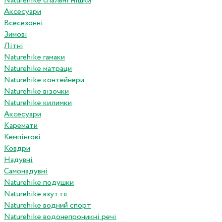
Naturehike спальні мішки
Аксесуари
Всесезонні
Зимові
Літні
Naturehike гамаки
Naturehike матраци
Naturehike контейнери
Naturehike візочки
Naturehike килимки
Аксесуари
Каремати
Кемпінгові
Ковдри
Надувні
Самонадувні
Naturehike подушки
Naturehike взуття
Naturehike водний спорт
Naturehike водонепроникні речі