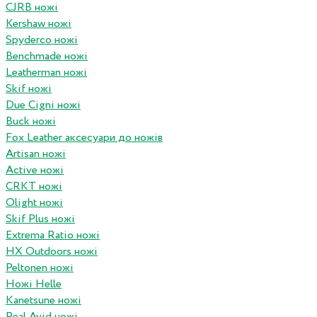
CJRB ножі
Kershaw ножі
Spyderco ножі
Benchmade ножі
Leatherman ножі
Skif ножі
Due Cigni ножі
Buck ножі
Fox Leather аксесуари до ножів
Artisan ножі
Active ножі
CRKT ножі
Olight ножі
Skif Plus ножі
Extrema Ratio ножі
HX Outdoors ножі
Peltonen ножі
Ножі Helle
Kanetsune ножі
Real Avid ножі