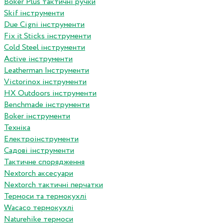
Boker Plus тактичні ручки
Skif інструменти
Due Cigni інструменти
Fix it Sticks інструменти
Сold Steel інструменти
Active інструменти
Leatherman Інструменти
Victorinox інструменти
HX Outdoors інструменти
Benchmade інструменти
Boker інструменти
Техніка
Електроінструменти
Садові інструменти
Тактичне спорядження
Nextorch аксесуари
Nextorch тактичні перчатки
Термоси та термокухлі
Wacaco термокухлі
Naturehike термоси