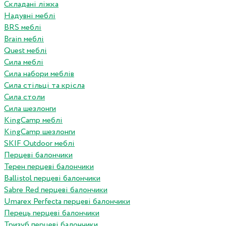
Складані ліжка
Надувні меблі
BRS меблі
Brain меблі
Quest меблі
Сила меблі
Сила набори меблів
Сила стільці та крісла
Сила столи
Сила шезлонги
KingCamp меблі
KingCamp шезлонги
SKIF Outdoor меблі
Перцеві балончики
Терен перцеві балончики
Ballistol перцеві балончики
Sabre Red перцеві балончики
Umarex Perfecta перцеві балончики
Перець перцеві балончики
Тризуб перцеві балончики