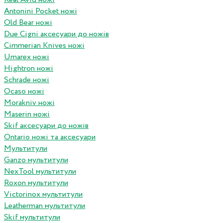
Antonini Pocket ножі
Old Bear ножі
Due Cigni аксесуари до ножів
Cimmerian Knives ножі
Umarex ножі
Hightron ножі
Schrade ножі
Ocaso ножі
Morakniv ножі
Maserin ножі
Skif аксесуари до ножів
Ontario ножі та аксесуари
Мультитули
Ganzo мультитули
NexTool мультитули
Roxon мультитули
Victorinox мультитули
Leatherman мультитули
Skif мультитули