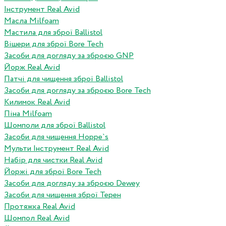
Інструмент Real Avid
Масла Milfoam
Мастила для зброї Ballistol
Вішери для зброї Bore Tech
Засоби для догляду за зброєю GNP
Йорж Real Avid
Патчі для чищення зброї Ballistol
Засоби для догляду за зброєю Bore Tech
Килимок Real Avid
Піна Milfoam
Шомполи для зброї Ballistol
Засоби для чищення Hoppe`s
Мульти Інструмент Real Avid
Набір для чистки Real Avid
Йоржі для зброї Bore Tech
Засоби для догляду за зброєю Dewey
Засоби для чищення зброї Терен
Протяжка Real Avid
Шомпол Real Avid