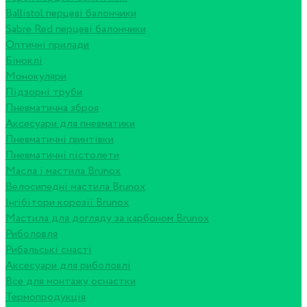
Ballistol перцеві балончики
Sabre Red перцеві балончики
Оптичні прилади
Біноклі
Монокуляри
Підзорні труби
Пневматична зброя
Аксесуари для пневматики
Пневматичні гвинтівки
Пневматичні пістолети
Масла і мастила Brunox
Велосипедні мастила Brunox
Інгібітори корозії Brunox
Мастила для догляду за карбоном Brunox
Риболовля
Рибальські снасті
Аксесуари для риболовлі
Все для монтажу оснастки
Термопродукція