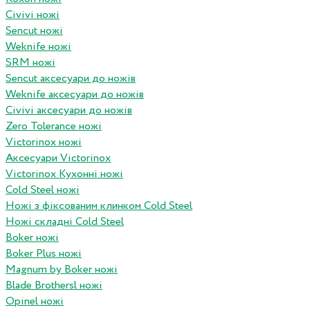
Civivi ножі
Sencut ножі
Weknife ножі
SRM ножі
Sencut аксесуари до ножів
Weknife аксесуари до ножів
Civivi аксесуари до ножів
Zero Tolerance ножі
Victorinox ножі
Аксесуари Victorinox
Victorinox Кухонні ножі
Cold Steel ножі
Ножі з фіксованим клинком Cold Steel
Ножі складні Cold Steel
Boker ножі
Boker Plus ножі
Magnum by Boker ножі
Blade Brothersl ножі
Opinel ножі