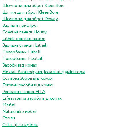
Шомполи для зброї KleenBore
Щітки для зброї KleenBore
Шомполи для зброї Dewey
Зарядні пристрої
Сонячні панелі Houny
Litheli сонячні панелі
Зарядні станції Litheli
Повербанки Litheli
Повербанки Flextail
Засоби від комах
Flextail багатофункціональні фумігатори
Сольова зброя від комах
Extravel засоби від комах
Репелент-спреї HTA
Lifesystems засоби від комах
Меблі
Naturehike меблі
Столи
Стільці та крісла