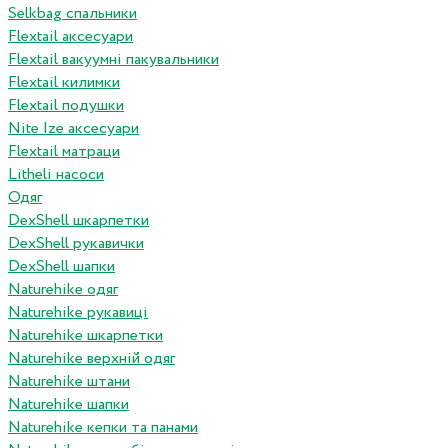
Selkbag спальники
Flextail аксесуари
Flextail вакуумні пакувальники
Flextail килимки
Flextail подушки
Nite Ize аксесуари
Flextail матраци
Litheli насоси
Одяг
DexShell шкарпетки
DexShell рукавички
DexShell шапки
Naturehike одяг
Naturehike рукавиці
Naturehike шкарпетки
Naturehike верхній одяг
Naturehike штани
Naturehike шапки
Naturehike кепки та панами