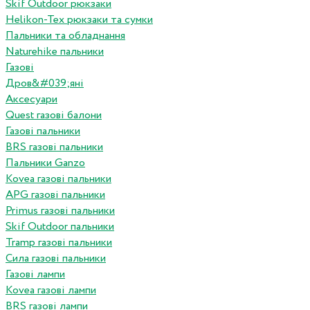
Skif Outdoor рюкзаки
Helikon-Tex рюкзаки та сумки
Пальники та обладнання
Naturehike пальники
Газові
Дров&#039;яні
Аксесуари
Quest газові балони
Газові пальники
BRS газові пальники
Пальники Ganzo
Kovea газові пальники
APG газові пальники
Primus газові пальники
Skif Outdoor пальники
Tramp газові пальники
Сила газові пальники
Газові лампи
Kovea газові лампи
BRS газові лампи