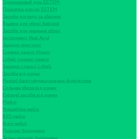
Одноразовий душ ESTEM
Присипка для ніг ESTEM
Засоби догляду за зброєю
Вішери для зброї Ballistol
Засоби для чищення зброї
Інструмент Real Avid
Зарядні пристрої
Сонячні панелі Houny
Litheli сонячні панелі
Зарядні станції Litheli
Засоби від комах
Flextail багатофункціональні фумігатори
Сольова зброя від комах
Extravel засоби від комах
Меблі
Naturehike меблі
BRS меблі
Brain меблі
Перцеві балончики
Терен перцеві балончики