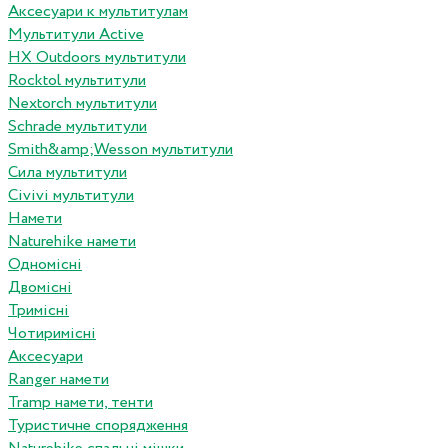
Аксесуари к мультитулам
Мультитули Active
HX Outdoors мультитули
Rocktol мультитули
Nextorch мультитули
Schrade мультитули
Smith&amp;Wesson мультитули
Сила мультитули
Civivi мультитули
Намети
Naturehike намети
Одномісні
Двомісні
Тримісні
Чотиримісні
Аксесуари
Ranger намети
Tramp намети, тенти
Туристичне спорядження