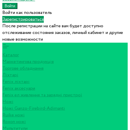
Войти как пользователь
Зарегистрироваться
После регистрации на сайте вам будет доступно
отслеживание состояния заказов, личный кабинет и другие
новые возможности
Каталог
Маркетингова продукція
Торгове обладнання
Ліхтарі
Fenix ліхтарі
Fenix аксесуари
Fenix ел живлення та зарядні пристрої
Ножі
Ножі Ganzo-Firebird-Adimanti
Ruike ножі
Roxon ножi
Мультитули