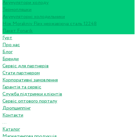
Акумулятори холоду
Термопляшки
Акумуляторні холодильники
Ніж Morakniv Flex нержавіюча сталь 12248
Пакет Fonarik
Гурт
Про нас
Блог
Бренди
Сервіс для партнерів
Стати партнером
Корпоративні замовлення
Гарантія та сервіс
Служба підтримки клієнтів
Сервіс оптового порталу
Дропшиппінг
Контакти
...
Каталог
Маркетингова продукція