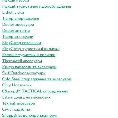
Flextail насоси
Flextail туристичне гідрообладнання
Litheli візки
Tramp спорядження
Deuter аксесуари
Deuter аптечка
Tramp аксесуари
KingCamp спальники
KingCamp туристичні килимки
Кемпинг туристичні килимки
Thermacell аксесуари
Knirps парасолі та аксесуари
Skif Outdoor аксесуари
Cold Steel спорядження та аксесуари
Only Hot грілки
C&amp;M TACTICAL спорядження
Estem душ для військових
Tekmat аксесуари
Сivivi карабіни
Snugpak водонепроникні речі