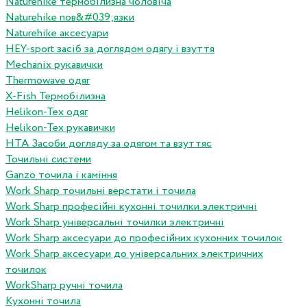
Naturehike термобілизна чоловіча
Naturehike пов&#039;язки
Naturehike аксесуари
HEY-sport засіб за доглядом одягу і взуття
Mechanix рукавички
Thermowave одяг
X-Fish Термобілизна
Helikon-Tex одяг
Helikon-Tex рукавички
HTA Засоби догляду за одягом та взуттяс
Точильні системи
Ganzo точила і каміння
Work Sharp точильні верстати і точила
Work Sharp професiйнi кухоннi точилки электричнi
Work Sharp унiверсальнi точилки электричнi
Work Sharp аксесуари до професiйних кухонних точилок
Work Sharp аксесуари до унiверсальних электричних
точилок
WorkSharp ручні точила
Кухонні точила