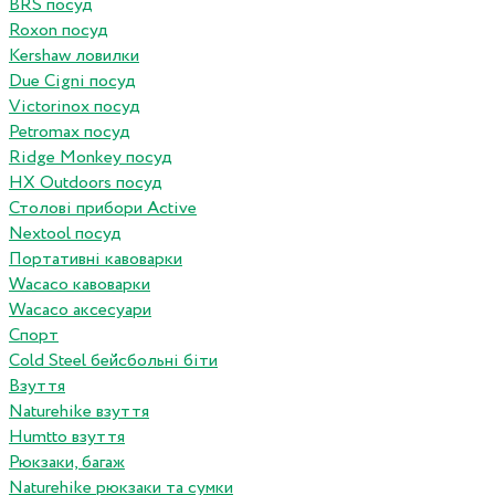
BRS посуд
Roxon посуд
Kershaw ловилки
Due Cigni посуд
Victorinox посуд
Petromax посуд
Ridge Monkey посуд
HX Outdoors посуд
Столові прибори Active
Nextool посуд
Портативні кавоварки
Wacaco кавоварки
Wacaco аксесуари
Спорт
Cold Steel бейсбольні біти
Взуття
Naturehike взуття
Humtto взуття
Рюкзаки, багаж
Naturehike рюкзаки та сумки