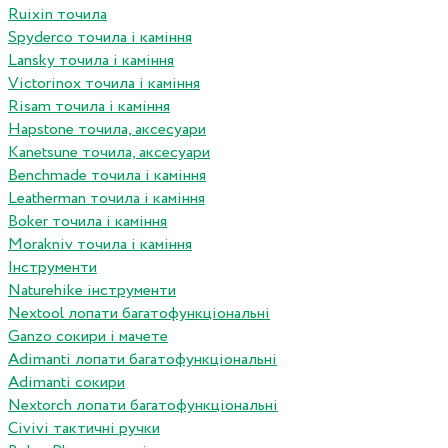
Ruixin точила
Spyderco точила і каміння
Lansky точила і каміння
Victorinox точила і каміння
Risam точила і каміння
Hapstone точила, аксесуари
Kanetsune точила, аксесуари
Benchmade точила і каміння
Leatherman точила і каміння
Boker точила і каміння
Morakniv точила і каміння
Інструменти
Naturehike інструменти
Nextool лопати багатофункціональні
Ganzo сокири і мачете
Adimanti лопати багатофункціональні
Adimanti сокири
Nextorch лопати багатофункціональні
Сivivi тактичні ручки