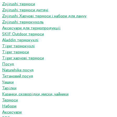
Zojirushi термоси
Zojirushi термоси дитячі
Zojirushi Харчові термоси і набори для ланчу
Zojirushi термокухоль
Аксесуари для термопродукціі
SKIF Outdoor термоси
Aladdin термокухлі
Tiger термокухлі
Tiger термоси
Tiger харчові термоси
Посуд
Naturehike посуд
Титановий посуд
Чашки
Тарілки
Казанки, сковорідки, миски, чайники
Термоси
Набори
Аксесуари