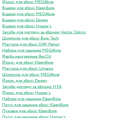
Йоржі для зброї MEGAline
Вішери для зброї KleenBore
Вішери для зброї MEGAline
Вішери для зброї Dewey
Вішери для зброї Hoppe`s
Засоби для догляду за зброєю Vector Optics
Шомполи для зброї Bore Tech
Мастила для зброї DAY Patron
Набори для чищення MEGAline
Фарба маскувальна RecOil
Йоржі для зброї KleenBore
Мастила для зброї Umarex
Шомполи для зброї MEGAline
Йоржі для зброї Dewey
Засоби догляду за зброєю HTA
Йоржі для зброї Hoppe`s
Набори для чищення KleenBore
Патчі для чищення зброї KleenBore
Пуховки для зброї KleenBore
Патчі для чищення зброї Hoppe`s