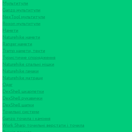
Мультитули
Ganzo мультитули
NexTool мультитули
Roxon мультитули
Намети
Naturehike намети
Ranger намети
Tramp намети, тенти
Туристичне спорядження
Naturehike спальні мішки
Naturehike гамаки
Naturehike матраци
Одяг
DexShell шкарпетки
DexShell рукавички
DexShell шапки
Точильні системи
Ganzo точила і каміння
Work Sharp точильні верстати і точила