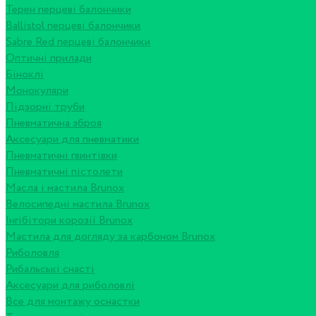
Терен перцеві балончики
Ballistol перцеві балончики
Sabre Red перцеві балончики
Оптичні прилади
Біноклі
Монокуляри
Підзорні труби
Пневматична зброя
Аксесуари для пневматики
Пневматичні гвинтівки
Пневматичні пістолети
Масла і мастила Brunox
Велосипедні мастила Brunox
Інгібітори корозії Brunox
Мастила для догляду за карбоном Brunox
Риболовля
Рибальські снасті
Аксесуари для риболовлі
Все для монтажу оснастки