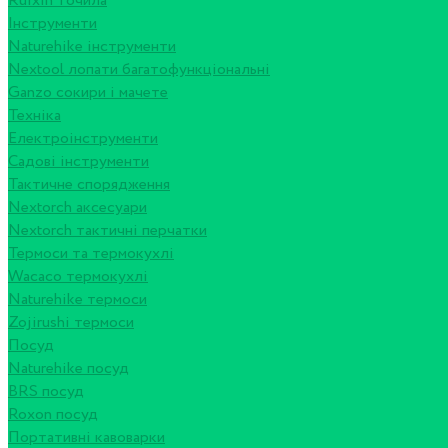
Ruixin точила
Інструменти
Naturehike інструменти
Nextool лопати багатофункціональні
Ganzo сокири і мачете
Техніка
Електроінструменти
Садові інструменти
Тактичне спорядження
Nextorch аксесуари
Nextorch тактичні перчатки
Термоси та термокухлі
Wacaco термокухлі
Naturehike термоси
Zojirushi термоси
Посуд
Naturehike посуд
BRS посуд
Roxon посуд
Портативні кавоварки