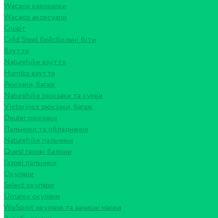
Wacaco кавоварки
Wacaco аксесуари
Спорт
Cold Steel бейсбольні біти
Взуття
Naturehike взуття
Humtto взуття
Рюкзаки, багаж
Naturehike рюкзаки та сумки
Victorinox рюкзаки, багаж
Deuter рюкзаки
Пальники та обладнання
Naturehike пальники
Quest газові балони
Газові пальники
Окуляри
Select окуляри
Umarex окуляри
WoSport окуляри та захисні маски