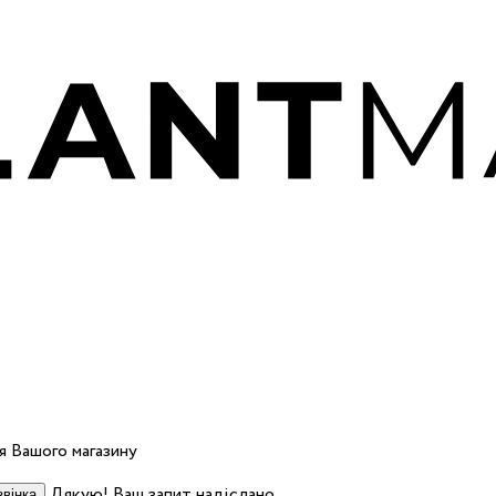
 Вашого магазину
Дякую! Ваш запит надіслано.
вінка