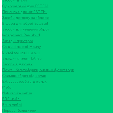
Засоби гігієни
Одноразовий душ ESTEM
Присипка для ніг ESTEM
Засоби догляду за зброєю
Вішери для зброї Ballistol
Засоби для чищення зброї
Інструмент Real Avid
Зарядні пристрої
Сонячні панелі Houny
Litheli сонячні панелі
Зарядні станції Litheli
Засоби від комах
Flextail багатофункціональні фумігатори
Сольова зброя від комах
Extravel засоби від комах
Меблі
Naturehike меблі
BRS меблі
Brain меблі
Перцеві балончики