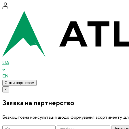
UA
EN
Стати партнером
×
Заявка на партнерство
Безкоштовна консультація щодо формування асортименту для
Чекаю дз