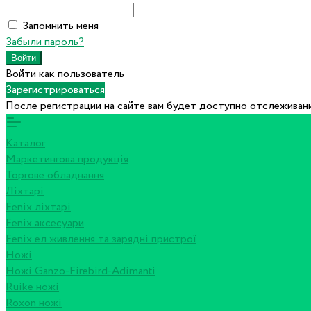
Запомнить меня
Забыли пароль?
Войти как пользователь
Зарегистрироваться
После регистрации на сайте вам будет доступно отслеживани
Каталог
Маркетингова продукція
Торгове обладнання
Ліхтарі
Fenix ліхтарі
Fenix аксесуари
Fenix ел живлення та зарядні пристрої
Ножі
Ножі Ganzo-Firebird-Adimanti
Ruike ножі
Roxon ножi