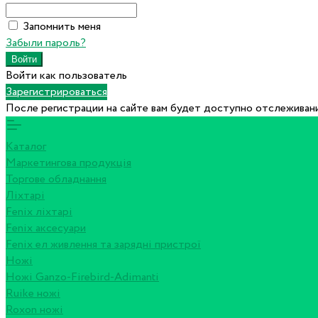
Запомнить меня
Забыли пароль?
Войти как пользователь
Зарегистрироваться
После регистрации на сайте вам будет доступно отслеживани
Каталог
Маркетингова продукція
Торгове обладнання
Ліхтарі
Fenix ліхтарі
Fenix аксесуари
Fenix ел живлення та зарядні пристрої
Ножі
Ножі Ganzo-Firebird-Adimanti
Ruike ножі
Roxon ножi