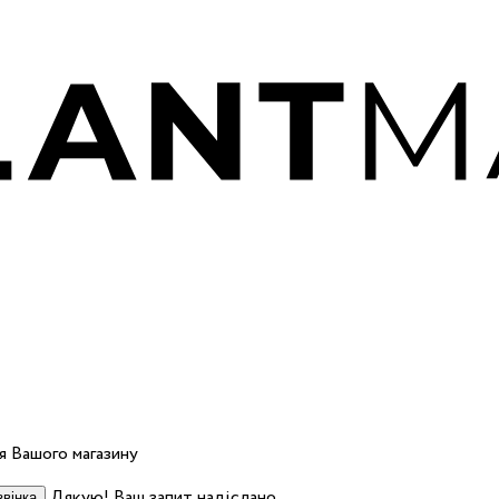
 Вашого магазину
Дякую! Ваш запит надіслано.
вінка