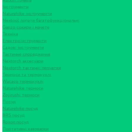
Ruixin точила
Інструменти
Naturehike інструменти
Nextool лопати багатофункціональні
Ganzo сокири і мачете
Техніка
Електроінструменти
Садові інструменти
Тактичне спорядження
Nextorch аксесуари
Nextorch тактичні перчатки
Термоси та термокухлі
Wacaco термокухлі
Naturehike термоси
Zojirushi термоси
Посуд
Naturehike посуд
BRS посуд
Roxon посуд
Портативні кавоварки