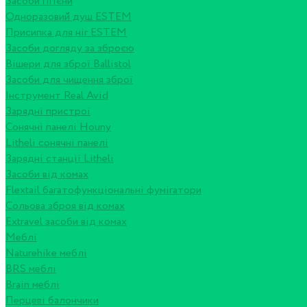
Засоби гігієни
Одноразовий душ ESTEM
Присипка для ніг ESTEM
Засоби догляду за зброєю
Вішери для зброї Ballistol
Засоби для чищення зброї
Інструмент Real Avid
Зарядні пристрої
Сонячні панелі Houny
Litheli сонячні панелі
Зарядні станції Litheli
Засоби від комах
Flextail багатофункціональні фумігатори
Сольова зброя від комах
Extravel засоби від комах
Меблі
Naturehike меблі
BRS меблі
Brain меблі
Перцеві балончики