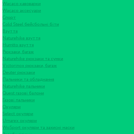
Wacaco кавоварки
Wacaco аксесуари
Спорт
Cold Steel бейсбольні біти
Взуття
Naturehike взуття
Humtto взуття
Рюкзаки, багаж
Naturehike рюкзаки та сумки
Victorinox рюкзаки, багаж
Deuter рюкзаки
Пальники та обладнання
Naturehike пальники
Quest газові балони
Газові пальники
Окуляри
Select окуляри
Umarex окуляри
WoSport окуляри та захисні маски