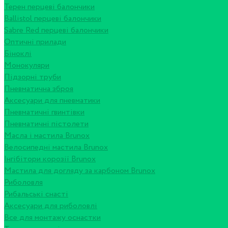
Терен перцеві балончики
Ballistol перцеві балончики
Sabre Red перцеві балончики
Оптичні прилади
Біноклі
Монокуляри
Підзорні труби
Пневматична зброя
Аксесуари для пневматики
Пневматичні гвинтівки
Пневматичні пістолети
Масла і мастила Brunox
Велосипедні мастила Brunox
Інгібітори корозії Brunox
Мастила для догляду за карбоном Brunox
Риболовля
Рибальські снасті
Аксесуари для риболовлі
Все для монтажу оснастки