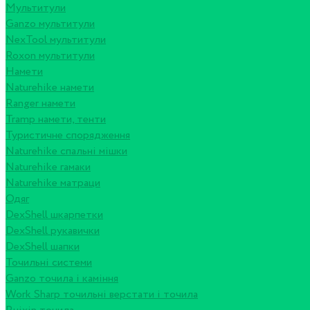
Мультитули
Ganzo мультитули
NexTool мультитули
Roxon мультитули
Намети
Naturehike намети
Ranger намети
Tramp намети, тенти
Туристичне спорядження
Naturehike спальні мішки
Naturehike гамаки
Naturehike матраци
Одяг
DexShell шкарпетки
DexShell рукавички
DexShell шапки
Точильні системи
Ganzo точила і каміння
Work Sharp точильні верстати і точила