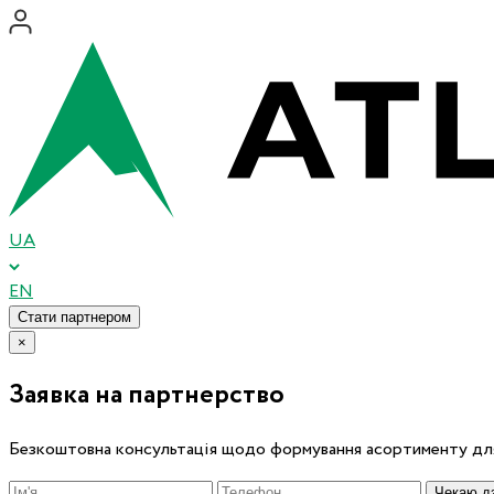
UA
EN
Стати партнером
×
Заявка на партнерство
Безкоштовна консультація щодо формування асортименту для
Чекаю дз