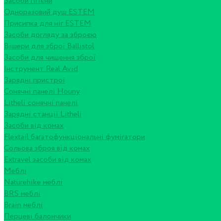
Засоби гігієни
Одноразовий душ ESTEM
Присипка для ніг ESTEM
Засоби догляду за зброєю
Вішери для зброї Ballistol
Засоби для чищення зброї
Інструмент Real Avid
Зарядні пристрої
Сонячні панелі Houny
Litheli сонячні панелі
Зарядні станції Litheli
Засоби від комах
Flextail багатофункціональні фумігатори
Сольова зброя від комах
Extravel засоби від комах
Меблі
Naturehike меблі
BRS меблі
Brain меблі
Перцеві балончики