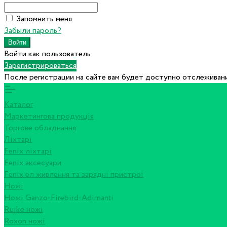
Запомнить меня
Забыли пароль?
Войти как пользователь
Зарегистрироваться
После регистрации на сайте вам будет доступно отслеживани
Каталог
Маркетингова продукція
Торгове обладнання
Ліхтарі
Fenix ліхтарі
Fenix аксесуари
Fenix ел живлення та зарядні пристрої
Ножі
Ножі Ganzo-Firebird-Adimanti
Ruike ножі
Roxon ножi