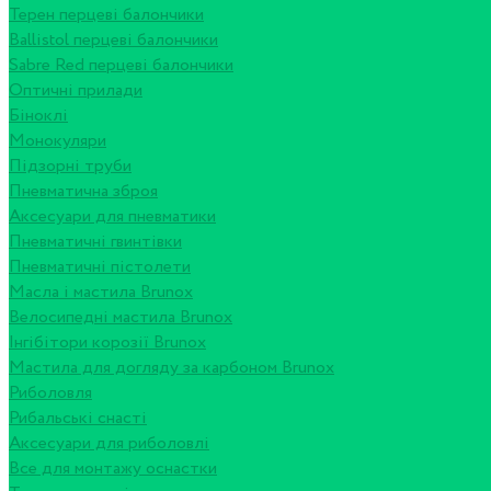
Терен перцеві балончики
Ballistol перцеві балончики
Sabre Red перцеві балончики
Оптичні прилади
Біноклі
Монокуляри
Підзорні труби
Пневматична зброя
Аксесуари для пневматики
Пневматичні гвинтівки
Пневматичні пістолети
Масла і мастила Brunox
Велосипедні мастила Brunox
Інгібітори корозії Brunox
Мастила для догляду за карбоном Brunox
Риболовля
Рибальські снасті
Аксесуари для риболовлі
Все для монтажу оснастки