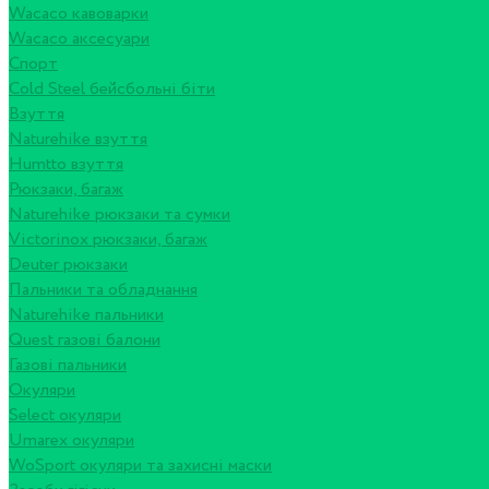
Wacaco кавоварки
Wacaco аксесуари
Спорт
Cold Steel бейсбольні біти
Взуття
Naturehike взуття
Humtto взуття
Рюкзаки, багаж
Naturehike рюкзаки та сумки
Victorinox рюкзаки, багаж
Deuter рюкзаки
Пальники та обладнання
Naturehike пальники
Quest газові балони
Газові пальники
Окуляри
Select окуляри
Umarex окуляри
WoSport окуляри та захисні маски