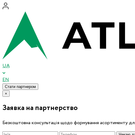
UA
EN
Стати партнером
×
Заявка на партнерство
Безкоштовна консультація щодо формування асортименту для
Чекаю дз