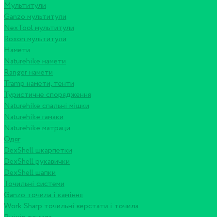
Мультитули
Ganzo мультитули
NexTool мультитули
Roxon мультитули
Намети
Naturehike намети
Ranger намети
Tramp намети, тенти
Туристичне спорядження
Naturehike спальні мішки
Naturehike гамаки
Naturehike матраци
Одяг
DexShell шкарпетки
DexShell рукавички
DexShell шапки
Точильні системи
Ganzo точила і каміння
Work Sharp точильні верстати і точила