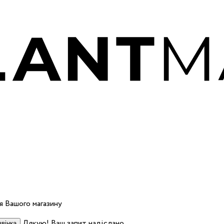
 Вашого магазину
Дякую! Ваш запит надіслано.
вінка