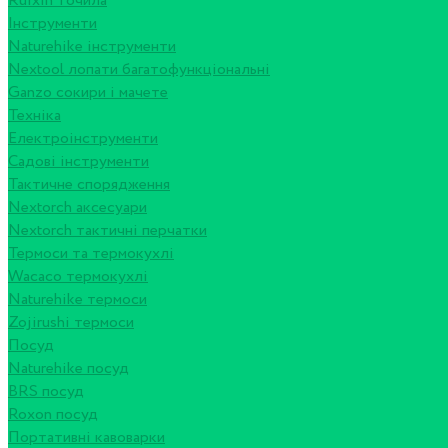
Ruixin точила
Інструменти
Naturehike інструменти
Nextool лопати багатофункціональні
Ganzo сокири і мачете
Техніка
Електроінструменти
Садові інструменти
Тактичне спорядження
Nextorch аксесуари
Nextorch тактичні перчатки
Термоси та термокухлі
Wacaco термокухлі
Naturehike термоси
Zojirushi термоси
Посуд
Naturehike посуд
BRS посуд
Roxon посуд
Портативні кавоварки