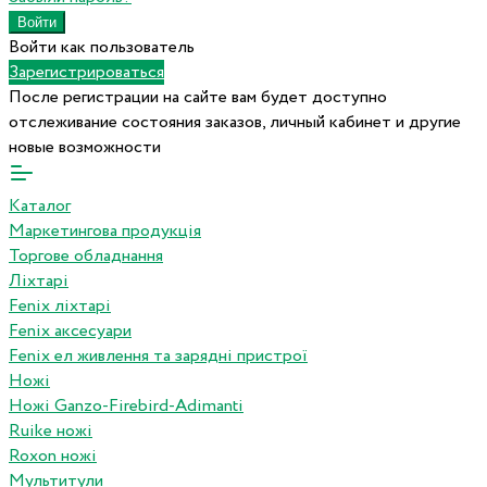
Войти как пользователь
Зарегистрироваться
После регистрации на сайте вам будет доступно
отслеживание состояния заказов, личный кабинет и другие
новые возможности
Каталог
Маркетингова продукція
Торгове обладнання
Ліхтарі
Fenix ліхтарі
Fenix аксесуари
Fenix ел живлення та зарядні пристрої
Ножі
Ножі Ganzo-Firebird-Adimanti
Ruike ножі
Roxon ножi
Мультитули