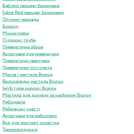
Ballistol перцеві балончики
Sabre Red перцеві балончики
Оптичні прилади
Біноклі
Монокуляри
Підзорні труби
Пневматична зброя
Аксесуари для пневматики
Пневматичні гвинтівки
Пневматичні пістолети
Масла і мастила Brunox
Велосипедні мастила Brunox
Інгібітори корозії Brunox
Мастила для догляду за карбоном Brunox
Риболовля
Рибальські снасті
Аксесуари для риболовлі
Все для монтажу оснастки
Термопродукція