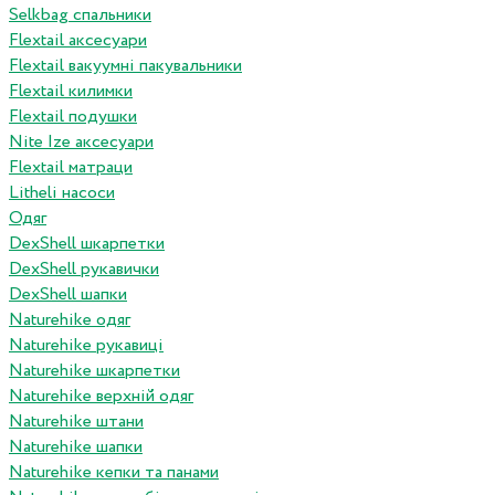
Selkbag спальники
Flextail аксесуари
Flextail вакуумні пакувальники
Flextail килимки
Flextail подушки
Nite Ize аксесуари
Flextail матраци
Litheli насоси
Одяг
DexShell шкарпетки
DexShell рукавички
DexShell шапки
Naturehike одяг
Naturehike рукавиці
Naturehike шкарпетки
Naturehike верхній одяг
Naturehike штани
Naturehike шапки
Naturehike кепки та панами