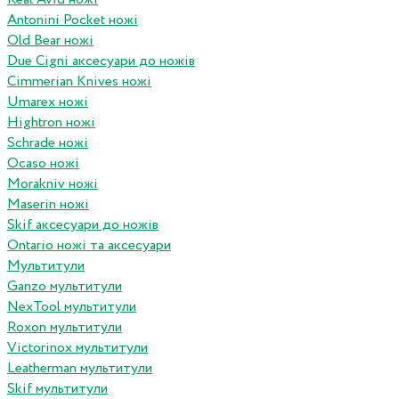
Antonini Pocket ножі
Old Bear ножі
Due Cigni аксесуари до ножів
Cimmerian Knives ножі
Umarex ножі
Hightron ножі
Schrade ножі
Ocaso ножі
Morakniv ножі
Maserin ножі
Skif аксесуари до ножів
Ontario ножі та аксесуари
Мультитули
Ganzo мультитули
NexTool мультитули
Roxon мультитули
Victorinox мультитули
Leatherman мультитули
Skif мультитули