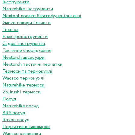
Інструменти
Naturehike інструменти
Nextool лопати багатофункціональні
Ganzo сокири і мачете
Техніка
Електроінструменти
Садові інструменти
Тактичне спорядження
Nextorch аксесуари
Nextorch тактичні перчатки
Термоси та термокухлі
Wacaco термокухлі
Naturehike термоси
Zojirushi термоси
Посуд
Naturehike посуд
BRS посуд
Roxon посуд
Портативні кавоварки
Wacaco кавоварки