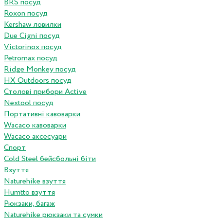
BRS посуд
Roxon посуд
Kershaw ловилки
Due Cigni посуд
Victorinox посуд
Petromax посуд
Ridge Monkey посуд
HX Outdoors посуд
Столові прибори Active
Nextool посуд
Портативні кавоварки
Wacaco кавоварки
Wacaco аксесуари
Спорт
Cold Steel бейсбольні біти
Взуття
Naturehike взуття
Humtto взуття
Рюкзаки, багаж
Naturehike рюкзаки та сумки