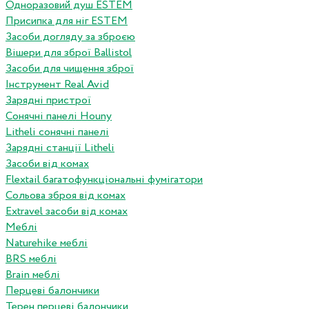
Одноразовий душ ESTEM
Присипка для ніг ESTEM
Засоби догляду за зброєю
Вішери для зброї Ballistol
Засоби для чищення зброї
Інструмент Real Avid
Зарядні пристрої
Сонячні панелі Houny
Litheli сонячні панелі
Зарядні станції Litheli
Засоби від комах
Flextail багатофункціональні фумігатори
Сольова зброя від комах
Extravel засоби від комах
Меблі
Naturehike меблі
BRS меблі
Brain меблі
Перцеві балончики
Терен перцеві балончики