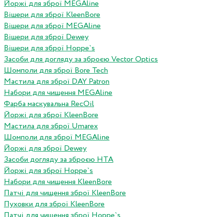
Йоржі для зброї MEGAline
Вішери для зброї KleenBore
Вішери для зброї MEGAline
Вішери для зброї Dewey
Вішери для зброї Hoppe`s
Засоби для догляду за зброєю Vector Optics
Шомполи для зброї Bore Tech
Мастила для зброї DAY Patron
Набори для чищення MEGAline
Фарба маскувальна RecOil
Йоржі для зброї KleenBore
Мастила для зброї Umarex
Шомполи для зброї MEGAline
Йоржі для зброї Dewey
Засоби догляду за зброєю HTA
Йоржі для зброї Hoppe`s
Набори для чищення KleenBore
Патчі для чищення зброї KleenBore
Пуховки для зброї KleenBore
Патчі для чищення зброї Hoppe`s