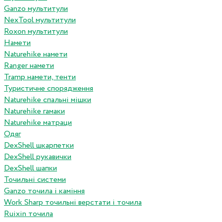
Ganzo мультитули
NexTool мультитули
Roxon мультитули
Намети
Naturehike намети
Ranger намети
Tramp намети, тенти
Туристичне спорядження
Naturehike спальні мішки
Naturehike гамаки
Naturehike матраци
Одяг
DexShell шкарпетки
DexShell рукавички
DexShell шапки
Точильні системи
Ganzo точила і каміння
Work Sharp точильні верстати і точила
Ruixin точила