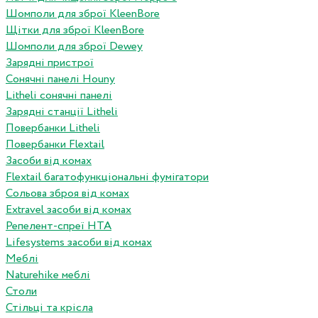
Шомполи для зброї KleenBore
Щітки для зброї KleenBore
Шомполи для зброї Dewey
Зарядні пристрої
Сонячні панелі Houny
Litheli сонячні панелі
Зарядні станції Litheli
Повербанки Litheli
Повербанки Flextail
Засоби від комах
Flextail багатофункціональні фумігатори
Сольова зброя від комах
Extravel засоби від комах
Репелент-спреї HTA
Lifesystems засоби від комах
Меблі
Naturehike меблі
Столи
Стільці та крісла