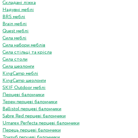
Складані ліжка
Надувні меблі
BRS меблі
Brain меблі
Quest меблі
Сила меблі
Сила набори меблів
Сила стільці та крісла
Сила столи
Сила шезлонги
KingCamp меблі
KingCamp шезлонги
SKIF Outdoor меблі
Перцеві балончики
Терен перцеві балончики
Ballistol перцеві балончики
Sabre Red перцеві балончики
Umarex Perfecta перцеві балончики
Перець перцеві балончики
Тризуб перцеві балончики