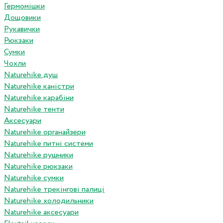
Гермомішки
Дощовики
Рукавички
Рюкзаки
Сумки
Чохли
Naturehike душ
Naturehike каністри
Naturehike карабіни
Naturehike тенти
Аксесуари
Naturehike органайзери
Naturehike питні системи
Naturehike рушники
Naturehike рюкзаки
Naturehike сумки
Naturehike трекінгові палиці
Naturehike холодильники
Naturehike аксесуари