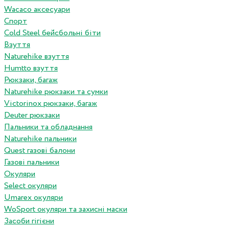
Wacaco аксесуари
Спорт
Cold Steel бейсбольні біти
Взуття
Naturehike взуття
Humtto взуття
Рюкзаки, багаж
Naturehike рюкзаки та сумки
Victorinox рюкзаки, багаж
Deuter рюкзаки
Пальники та обладнання
Naturehike пальники
Quest газові балони
Газові пальники
Окуляри
Select окуляри
Umarex окуляри
WoSport окуляри та захисні маски
Засоби гігієни