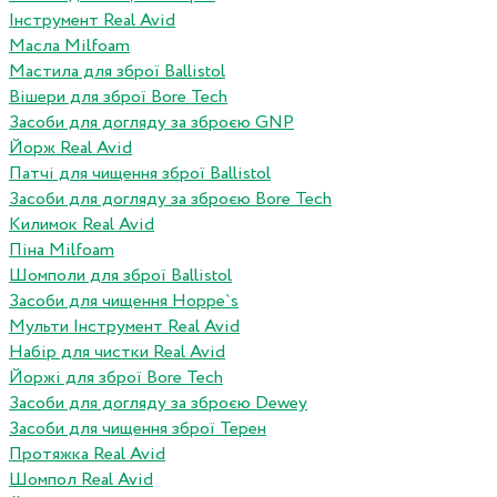
Інструмент Real Avid
Масла Milfoam
Мастила для зброї Ballistol
Вішери для зброї Bore Tech
Засоби для догляду за зброєю GNP
Йорж Real Avid
Патчі для чищення зброї Ballistol
Засоби для догляду за зброєю Bore Tech
Килимок Real Avid
Піна Milfoam
Шомполи для зброї Ballistol
Засоби для чищення Hoppe`s
Мульти Інструмент Real Avid
Набір для чистки Real Avid
Йоржі для зброї Bore Tech
Засоби для догляду за зброєю Dewey
Засоби для чищення зброї Терен
Протяжка Real Avid
Шомпол Real Avid