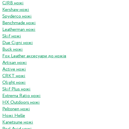
CJRB ножі
Kershaw ножі
Spyderco ножі
Benchmade ножі
Leatherman ножі
Skif ножі
Due Cigni ножі
Buck ножі
Fox Leather аксесуари до ножів
Artisan ножі
Active ножі
CRKT ножі
Olight ножі
Skif Plus ножі
Extrema Ratio ножі
HX Outdoors ножі
Peltonen ножі
Ножі Helle
Kanetsune ножі
Real Avid ножі