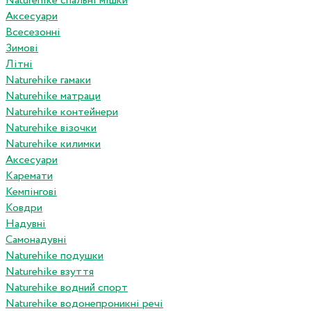
Naturehike спальні мішки
Аксесуари
Всесезонні
Зимові
Літні
Naturehike гамаки
Naturehike матраци
Naturehike контейнери
Naturehike візочки
Naturehike килимки
Аксесуари
Каремати
Кемпінгові
Ковдри
Надувні
Самонадувні
Naturehike подушки
Naturehike взуття
Naturehike водний спорт
Naturehike водонепроникні речі