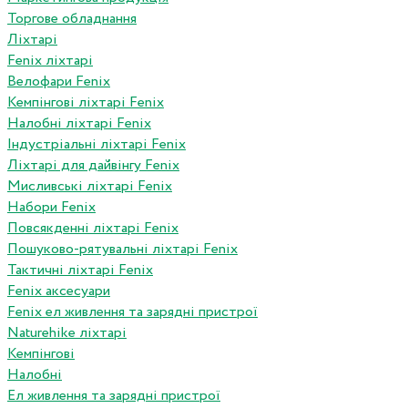
Торгове обладнання
Ліхтарі
Fenix ліхтарі
Велофари Fenix
Кемпінгові ліхтарі Fenix
Налобні ліхтарі Fenix
Індустріальні ліхтарі Fenix
Ліхтарі для дайвінгу Fenix
Мисливські ліхтарі Fenix
Набори Fenix
Повсякденні ліхтарі Fenix
Пошуково-рятувальні ліхтарі Fenix
Тактичні ліхтарі Fenix
Fenix аксесуари
Fenix ел живлення та зарядні пристрої
Naturehike ліхтарі
Кемпінгові
Налобні
Ел живлення та зарядні пристрої