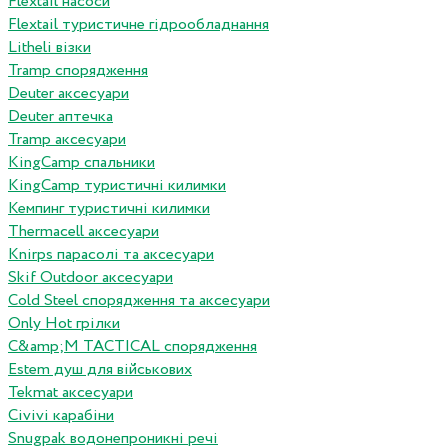
Flextail насоси
Flextail туристичне гідрообладнання
Litheli візки
Tramp спорядження
Deuter аксесуари
Deuter аптечка
Tramp аксесуари
KingCamp спальники
KingCamp туристичні килимки
Кемпинг туристичні килимки
Thermacell аксесуари
Knirps парасолі та аксесуари
Skif Outdoor аксесуари
Cold Steel спорядження та аксесуари
Only Hot грілки
C&amp;M TACTICAL спорядження
Estem душ для військових
Tekmat аксесуари
Сivivi карабіни
Snugpak водонепроникні речі