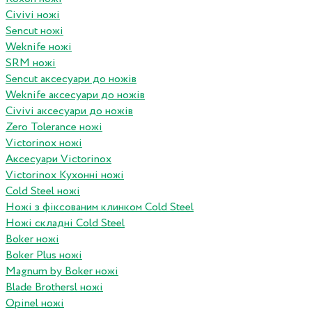
Civivi ножі
Sencut ножі
Weknife ножі
SRM ножі
Sencut аксесуари до ножів
Weknife аксесуари до ножів
Civivi аксесуари до ножів
Zero Tolerance ножі
Victorinox ножі
Аксесуари Victorinox
Victorinox Кухонні ножі
Cold Steel ножі
Ножі з фіксованим клинком Cold Steel
Ножі складні Cold Steel
Boker ножі
Boker Plus ножі
Magnum by Boker ножі
Blade Brothersl ножі
Opinel ножі