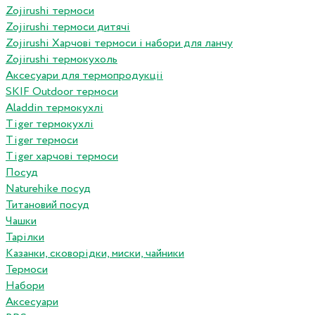
Zojirushi термоси
Zojirushi термоси дитячі
Zojirushi Харчові термоси і набори для ланчу
Zojirushi термокухоль
Аксесуари для термопродукціі
SKIF Outdoor термоси
Aladdin термокухлі
Tiger термокухлі
Tiger термоси
Tiger харчові термоси
Посуд
Naturehike посуд
Титановий посуд
Чашки
Тарілки
Казанки, сковорідки, миски, чайники
Термоси
Набори
Аксесуари