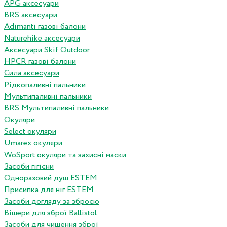
APG аксесуари
BRS аксесуари
Adimanti газові балони
Naturehike аксесуари
Аксесуари Skif Outdoor
HPCR газові балони
Сила аксесуари
Рідкопаливні пальники
Мультипаливні пальники
BRS Мультипаливні пальники
Окуляри
Select окуляри
Umarex окуляри
WoSport окуляри та захисні маски
Засоби гігієни
Одноразовий душ ESTEM
Присипка для ніг ESTEM
Засоби догляду за зброєю
Вішери для зброї Ballistol
Засоби для чищення зброї