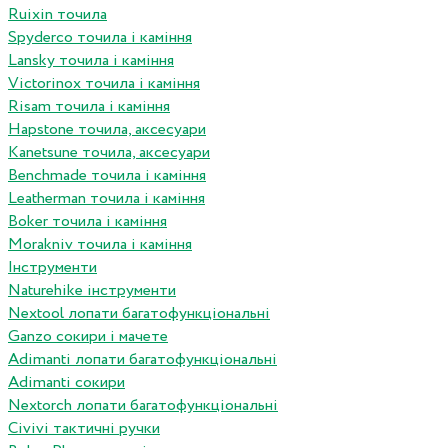
Ruixin точила
Spyderco точила і каміння
Lansky точила і каміння
Victorinox точила і каміння
Risam точила і каміння
Hapstone точила, аксесуари
Kanetsune точила, аксесуари
Benchmade точила і каміння
Leatherman точила і каміння
Boker точила і каміння
Morakniv точила і каміння
Інструменти
Naturehike інструменти
Nextool лопати багатофункціональні
Ganzo сокири і мачете
Adimanti лопати багатофункціональні
Adimanti сокири
Nextorch лопати багатофункціональні
Сivivi тактичні ручки