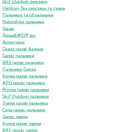
Skif Outdoor рюкзаки
Helikon-Tex рюкзаки та сумки
Пальники та обладнання
Naturehike пальники
Газові
Дров&#039;яні
Аксесуари
Quest газові балони
Газові пальники
BRS газові пальники
Пальники Ganzo
Kovea газові пальники
APG газові пальники
Primus газові пальники
Skif Outdoor пальники
Tramp газові пальники
Сила газові пальники
Газові лампи
Kovea газові лампи
BRS газові лампи