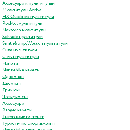
Аксесуари к мультитулам
Мультитули Active
HX Outdoors мультитули
Rocktol мультитули
Nextorch мультитули
Schrade мультитули
Smith&amp;Wesson мультитули
Сила мультитули
Civivi мультитули
Намети
Naturehike намети
Одномісні
Двомісні
Тримісні
Чотиримісні
Аксесуари
Ranger намети
Tramp намети, тенти
Туристичне спорядження