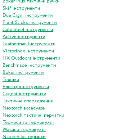
Boker Plus тактичні ручки
Skif інструменти
Due Cigni інструменти
Fix it Sticks інструменти
Сold Steel інструменти
Active інструменти
Leatherman Інструменти
Victorinox інструменти
HX Outdoors інструменти
Benchmade інструменти
Boker інструменти
Техніка
Електроінструменти
Садові інструменти
Тактичне спорядження
Nextorch аксесуари
Nextorch тактичні перчатки
Термоси та термокухлі
Wacaco термокухлі
Naturehike термоси