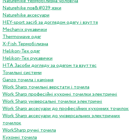
Naturehike термобілизна чоловіча
Naturehike пов&#039;язки
Naturehike аксесуари
HEY-sport засіб за доглядом одягу і взуття
Mechanix рукавички
Thermowave одяг
X-Fish Термобілизна
Helikon-Tex одяг
Helikon-Tex рукавички
HTA Засоби догляду за одягом та взуттяс
Точильні системи
Ganzo точила і каміння
Work Sharp точильні верстати і точила
Work Sharp професiйнi кухоннi точилки электричнi
Work Sharp унiверсальнi точилки электричнi
Work Sharp аксесуари до професiйних кухонних точилок
Work Sharp аксесуари до унiверсальних электричних
точилок
WorkSharp ручні точила
Кухонні точила