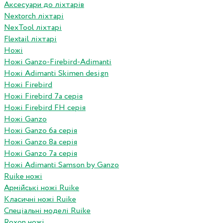
Аксесуари до ліхтарів
Nextorch ліхтарі
NexTool ліхтарі
Flextail ліхтарі
Ножі
Ножі Ganzo-Firebird-Adimanti
Ножі Adimanti Skimen design
Ножі Firebird
Ножі Firebird 7а серія
Ножі Firebird FH серія
Ножі Ganzo
Ножі Ganzo 6а серія
Ножі Ganzo 8а серія
Ножі Ganzo 7а серія
Ножі Adimanti Samson by Ganzo
Ruike ножі
Армійські ножі Ruike
Класичні ножі Ruike
Спеціальні моделі Ruike
Roxon ножi