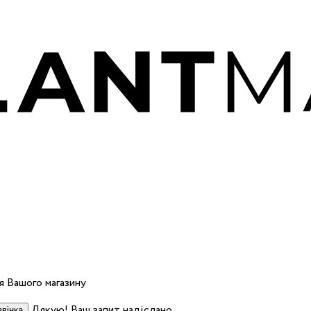
 Вашого магазину
Дякую! Ваш запит надіслано.
вінка