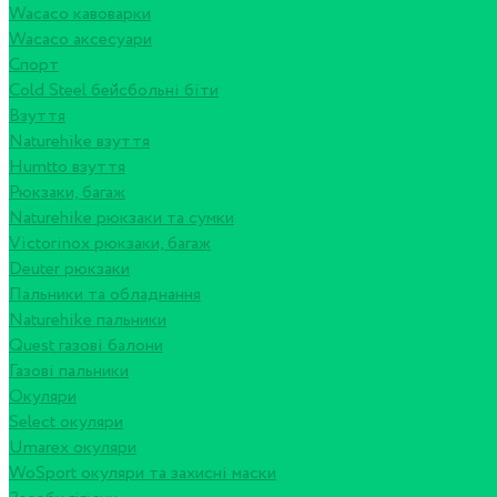
Wacaco кавоварки
Wacaco аксесуари
Спорт
Cold Steel бейсбольні біти
Взуття
Naturehike взуття
Humtto взуття
Рюкзаки, багаж
Naturehike рюкзаки та сумки
Victorinox рюкзаки, багаж
Deuter рюкзаки
Пальники та обладнання
Naturehike пальники
Quest газові балони
Газові пальники
Окуляри
Select окуляри
Umarex окуляри
WoSport окуляри та захисні маски