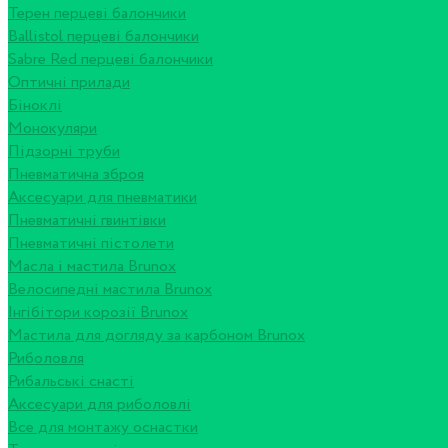
Терен перцеві балончики
Ballistol перцеві балончики
Sabre Red перцеві балончики
Оптичні прилади
Біноклі
Монокуляри
Підзорні труби
Пневматична зброя
Аксесуари для пневматики
Пневматичні гвинтівки
Пневматичні пістолети
Масла і мастила Brunox
Велосипедні мастила Brunox
Інгібітори корозії Brunox
Мастила для догляду за карбоном Brunox
Риболовля
Рибальські снасті
Аксесуари для риболовлі
Все для монтажу оснастки