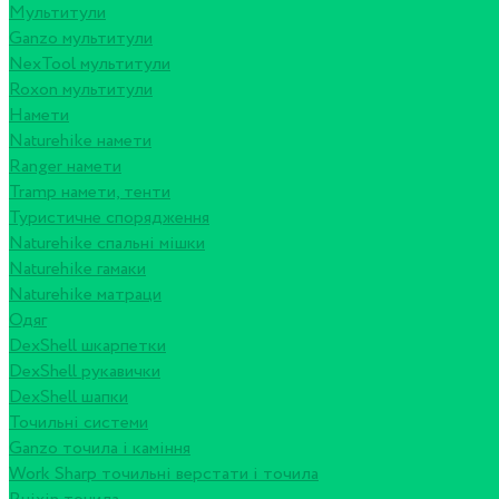
Мультитули
Ganzo мультитули
NexTool мультитули
Roxon мультитули
Намети
Naturehike намети
Ranger намети
Tramp намети, тенти
Туристичне спорядження
Naturehike спальні мішки
Naturehike гамаки
Naturehike матраци
Одяг
DexShell шкарпетки
DexShell рукавички
DexShell шапки
Точильні системи
Ganzo точила і каміння
Work Sharp точильні верстати і точила