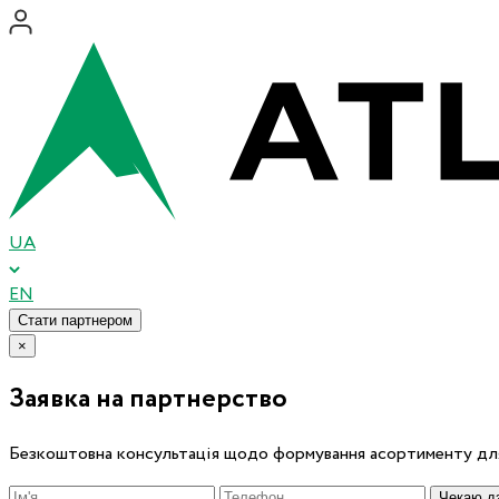
UA
EN
Стати партнером
×
Заявка на партнерство
Безкоштовна консультація щодо формування асортименту для
Чекаю дз