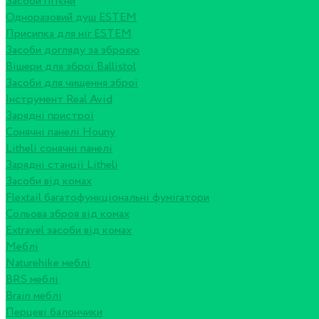
Засоби гігієни
Одноразовий душ ESTEM
Присипка для ніг ESTEM
Засоби догляду за зброєю
Вішери для зброї Ballistol
Засоби для чищення зброї
Інструмент Real Avid
Зарядні пристрої
Сонячні панелі Houny
Litheli сонячні панелі
Зарядні станції Litheli
Засоби від комах
Flextail багатофункціональні фумігатори
Сольова зброя від комах
Extravel засоби від комах
Меблі
Naturehike меблі
BRS меблі
Brain меблі
Перцеві балончики