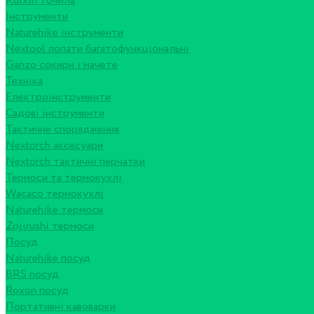
Ruixin точила
Інструменти
Naturehike інструменти
Nextool лопати багатофункціональні
Ganzo сокири і мачете
Техніка
Електроінструменти
Садові інструменти
Тактичне спорядження
Nextorch аксесуари
Nextorch тактичні перчатки
Термоси та термокухлі
Wacaco термокухлі
Naturehike термоси
Zojirushi термоси
Посуд
Naturehike посуд
BRS посуд
Roxon посуд
Портативні кавоварки