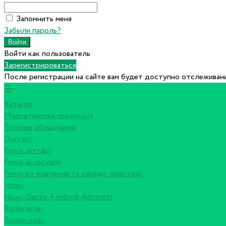
Запомнить меня
Забыли пароль?
Войти как пользователь
Зарегистрироваться
После регистрации на сайте вам будет доступно отслеживани
Каталог
Маркетингова продукція
Торгове обладнання
Ліхтарі
Fenix ліхтарі
Fenix аксесуари
Fenix ел живлення та зарядні пристрої
Ножі
Ножі Ganzo-Firebird-Adimanti
Ruike ножі
Roxon ножi