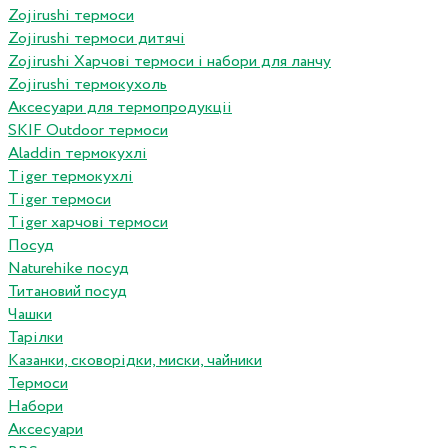
Zojirushi термоси
Zojirushi термоси дитячі
Zojirushi Харчові термоси і набори для ланчу
Zojirushi термокухоль
Аксесуари для термопродукціі
SKIF Outdoor термоси
Aladdin термокухлі
Tiger термокухлі
Tiger термоси
Tiger харчові термоси
Посуд
Naturehike посуд
Титановий посуд
Чашки
Тарілки
Казанки, сковорідки, миски, чайники
Термоси
Набори
Аксесуари