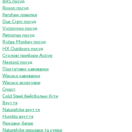
BRS посуд
Roxon посуд
Kershaw ловилки
Due Cigni посуд
Victorinox посуд
Petromax посуд
Ridge Monkey посуд
HX Outdoors посуд
Столові прибори Active
Nextool посуд
Портативні кавоварки
Wacaco кавоварки
Wacaco аксесуари
Спорт
Cold Steel бейсбольні біти
Взуття
Naturehike взуття
Humtto взуття
Рюкзаки, багаж
Naturehike рюкзаки та сумки