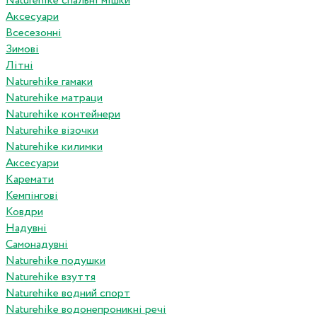
Naturehike спальні мішки
Аксесуари
Всесезонні
Зимові
Літні
Naturehike гамаки
Naturehike матраци
Naturehike контейнери
Naturehike візочки
Naturehike килимки
Аксесуари
Каремати
Кемпінгові
Ковдри
Надувні
Самонадувні
Naturehike подушки
Naturehike взуття
Naturehike водний спорт
Naturehike водонепроникні речі