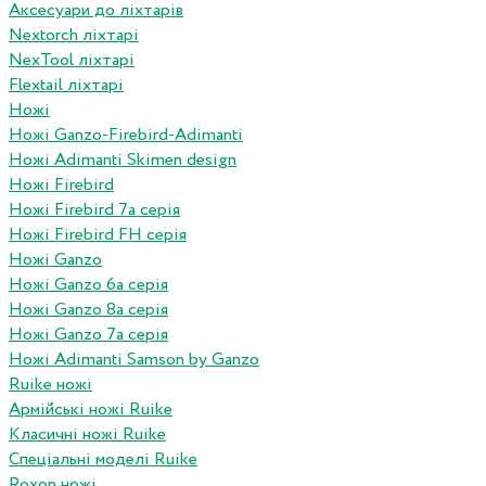
Аксесуари до ліхтарів
Nextorch ліхтарі
NexTool ліхтарі
Flextail ліхтарі
Ножі
Ножі Ganzo-Firebird-Adimanti
Ножі Adimanti Skimen design
Ножі Firebird
Ножі Firebird 7а серія
Ножі Firebird FH серія
Ножі Ganzo
Ножі Ganzo 6а серія
Ножі Ganzo 8а серія
Ножі Ganzo 7а серія
Ножі Adimanti Samson by Ganzo
Ruike ножі
Армійські ножі Ruike
Класичні ножі Ruike
Спеціальні моделі Ruike
Roxon ножi