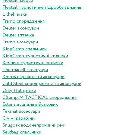
Flextail насоси
Flextail туристичне гідрообладнання
Litheli візки
Tramp спорядження
Deuter аксесуари
Deuter аптечка
Tramp аксесуари
KingCamp спальники
KingCamp туристичні килимки
Кемпинг туристичні килимки
Thermacell аксесуари
Knirps парасолі та аксесуари
Cold Steel спорядження та аксесуари
Only Hot грілки
C&amp;M TACTICAL спорядження
Estem душ для військових
Tekmat аксесуари
Сivivi карабіни
Snugpak водонепроникні речі
Selkbag спальники