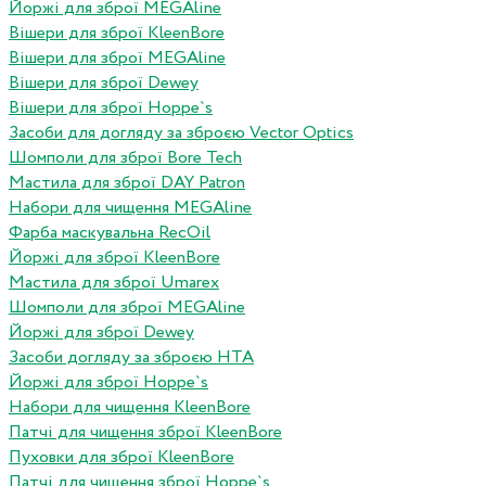
Йоржі для зброї MEGAline
Вішери для зброї KleenBore
Вішери для зброї MEGAline
Вішери для зброї Dewey
Вішери для зброї Hoppe`s
Засоби для догляду за зброєю Vector Optics
Шомполи для зброї Bore Tech
Мастила для зброї DAY Patron
Набори для чищення MEGAline
Фарба маскувальна RecOil
Йоржі для зброї KleenBore
Мастила для зброї Umarex
Шомполи для зброї MEGAline
Йоржі для зброї Dewey
Засоби догляду за зброєю HTA
Йоржі для зброї Hoppe`s
Набори для чищення KleenBore
Патчі для чищення зброї KleenBore
Пуховки для зброї KleenBore
Патчі для чищення зброї Hoppe`s