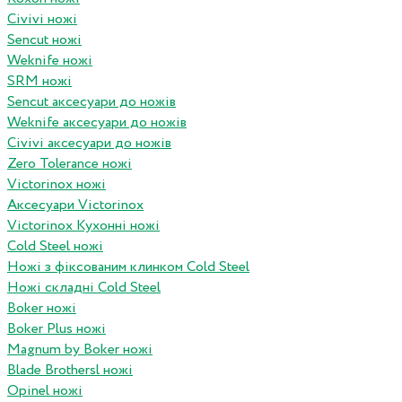
Civivi ножі
Sencut ножі
Weknife ножі
SRM ножі
Sencut аксесуари до ножів
Weknife аксесуари до ножів
Civivi аксесуари до ножів
Zero Tolerance ножі
Victorinox ножі
Аксесуари Victorinox
Victorinox Кухонні ножі
Cold Steel ножі
Ножі з фіксованим клинком Cold Steel
Ножі складні Cold Steel
Boker ножі
Boker Plus ножі
Magnum by Boker ножі
Blade Brothersl ножі
Opinel ножі