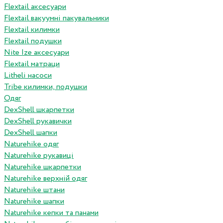
Flextail аксесуари
Flextail вакуумні пакувальники
Flextail килимки
Flextail подушки
Nite Ize аксесуари
Flextail матраци
Litheli насоси
Tribe килимки, подушки
Одяг
DexShell шкарпетки
DexShell рукавички
DexShell шапки
Naturehike одяг
Naturehike рукавиці
Naturehike шкарпетки
Naturehike верхній одяг
Naturehike штани
Naturehike шапки
Naturehike кепки та панами