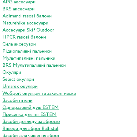
APG аксесуари
BRS аксесуари
Adimanti газові балони
Naturehike аксесуари
Аксесуари Skif Outdoor
HPCR газові балони
Сила аксесуари
Рідкопаливні пальники
Мультипаливні пальники
BRS Мультипаливні пальники
Окуляри
Select окуляри
Umarex окуляри
WoSport окуляри та захисні маски
Засоби гігієни
Одноразовий душ ESTEM
Присипка для ніг ESTEM
Засоби догляду за зброєю
Вішери для зброї Ballistol
Засоби для чищення зброї