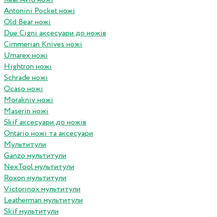
Antonini Pocket ножі
Old Bear ножі
Due Cigni аксесуари до ножів
Cimmerian Knives ножі
Umarex ножі
Hightron ножі
Schrade ножі
Ocaso ножі
Morakniv ножі
Maserin ножі
Skif аксесуари до ножів
Ontario ножі та аксесуари
Мультитули
Ganzo мультитули
NexTool мультитули
Roxon мультитули
Victorinox мультитули
Leatherman мультитули
Skif мультитули