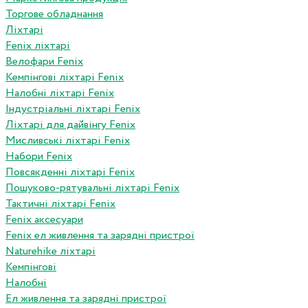
Торгове обладнання
Ліхтарі
Fenix ліхтарі
Велофари Fenix
Кемпінгові ліхтарі Fenix
Налобні ліхтарі Fenix
Індустріальні ліхтарі Fenix
Ліхтарі для дайвінгу Fenix
Мисливські ліхтарі Fenix
Набори Fenix
Повсякденні ліхтарі Fenix
Пошуково-рятувальні ліхтарі Fenix
Тактичні ліхтарі Fenix
Fenix аксесуари
Fenix ел живлення та зарядні пристрої
Naturehike ліхтарі
Кемпінгові
Налобні
Ел живлення та зарядні пристрої