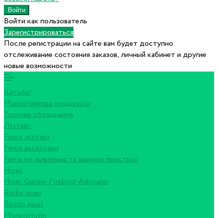
Войти как пользователь
Зарегистрироваться
После регистрации на сайте вам будет доступно
отслеживание состояния заказов, личный кабинет и другие
новые возможности
Каталог
Маркетингова продукція
Торгове обладнання
Ліхтарі
Fenix ліхтарі
Fenix аксесуари
Fenix ел живлення та зарядні пристрої
Ножі
Ножі Ganzo-Firebird-Adimanti
Ruike ножі
Roxon ножi
Мультитули