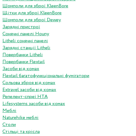
Шомполи для зброї KleenBore
Щітки для зброї KleenBore
Шомполи для зброї Dewey
Зарядні пристрої
Сонячні панелі Houny
Litheli сонячні панелі
Зарядні станції Litheli
Повербанки Litheli
Повербанки Flextail
Засоби від комах
Flextail багатофункціональні фумігатори
Сольова зброя від комах
Extravel засоби від комах
Репелент-спреї HTA
Lifesystems засоби від комах
Меблі
Naturehike меблі
Столи
Стільці та крісла