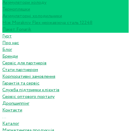
Акумулятори холоду
Термопляшки
Акумуляторні холодильники
Ніж Morakniv Flex нержавіюча сталь 12248
Пакет Fonarik
Гурт
Про нас
Блог
Бренди
Сервіс для партнерів
Стати партнером
Корпоративні замовлення
Гарантія та сервіс
Служба підтримки клієнтів
Сервіс оптового порталу
Дропшиппінг
Контакти
...
Каталог
Маркетингова продукція