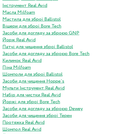
Інструмент Real Avid
Масла Milfoam
Мастила для зброї Ballistol
Вішери для зброї Bore Tech
Засоби для догляду за зброєю GNP
Йорж Real Avid
Патчі для чищення зброї Ballistol
Засоби для догляду за зброєю Bore Tech
Килимок Real Avid
Піна Milfoam
Шомполи для зброї Ballistol
Засоби для чищення Hoppe`s
Мульти Інструмент Real Avid
Набір для чистки Real Avid
Йоржі для зброї Bore Tech
Засоби для догляду за зброєю Dewey
Засоби для чищення зброї Терен
Протяжка Real Avid
Шомпол Real Avid