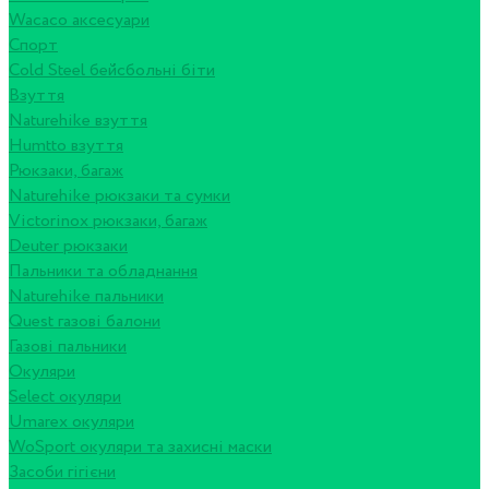
Wacaco аксесуари
Спорт
Cold Steel бейсбольні біти
Взуття
Naturehike взуття
Humtto взуття
Рюкзаки, багаж
Naturehike рюкзаки та сумки
Victorinox рюкзаки, багаж
Deuter рюкзаки
Пальники та обладнання
Naturehike пальники
Quest газові балони
Газові пальники
Окуляри
Select окуляри
Umarex окуляри
WoSport окуляри та захисні маски
Засоби гігієни