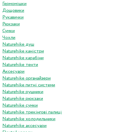
Гермомішки
Дощовики
Рукавички
Рюкзаки
Сумки
Чохли
Naturehike душ
Naturehike каністри
Naturehike карабіни
Naturehike тенти
Аксесуари
Naturehike органайзери
Naturehike питні системи
Naturehike рушники
Naturehike рюкзаки
Naturehike сумки
Naturehike трекінгові палиці
Naturehike холодильники
Naturehike аксесуари