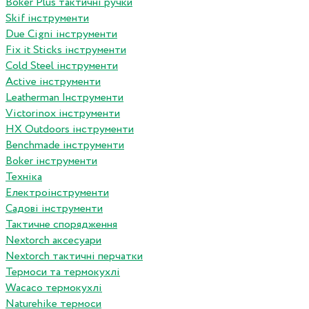
Boker Plus тактичні ручки
Skif інструменти
Due Cigni інструменти
Fix it Sticks інструменти
Сold Steel інструменти
Active інструменти
Leatherman Інструменти
Victorinox інструменти
HX Outdoors інструменти
Benchmade інструменти
Boker інструменти
Техніка
Електроінструменти
Садові інструменти
Тактичне спорядження
Nextorch аксесуари
Nextorch тактичні перчатки
Термоси та термокухлі
Wacaco термокухлі
Naturehike термоси