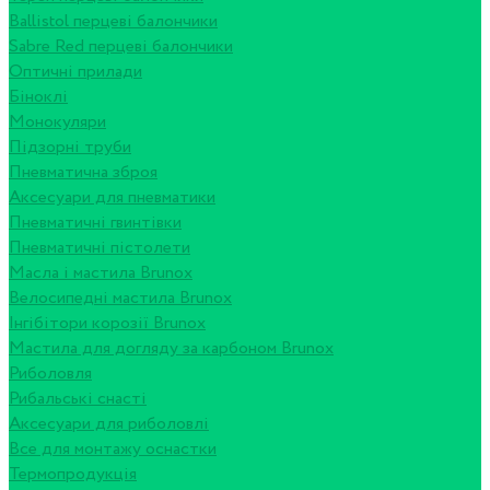
Ballistol перцеві балончики
Sabre Red перцеві балончики
Оптичні прилади
Біноклі
Монокуляри
Підзорні труби
Пневматична зброя
Аксесуари для пневматики
Пневматичні гвинтівки
Пневматичні пістолети
Масла і мастила Brunox
Велосипедні мастила Brunox
Інгібітори корозії Brunox
Мастила для догляду за карбоном Brunox
Риболовля
Рибальські снасті
Аксесуари для риболовлі
Все для монтажу оснастки
Термопродукція