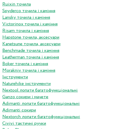
Ruixin точила
Spyderco точила і каміння
Lansky точила і каміння
Victorinox точила і каміння
Risam точила і каміння
Hapstone точила, аксесуари
Kanetsune точила, аксесуари
Benchmade точила і каміння
Leatherman точила і каміння
Boker точила і каміння
Morakniv точила і каміння
Інструменти
Naturehike інструменти
Nextool лопати багатофункціональні
Ganzo сокири і мачете
Adimanti лопати багатофункціональні
Adimanti сокири
Nextorch лопати багатофункціональні
Сivivi тактичні ручки