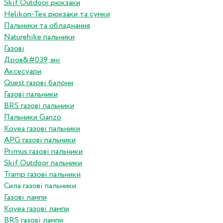
Skif Outdoor рюкзаки
Helikon-Tex рюкзаки та сумки
Пальники та обладнання
Naturehike пальники
Газові
Дров&#039;яні
Аксесуари
Quest газові балони
Газові пальники
BRS газові пальники
Пальники Ganzo
Kovea газові пальники
APG газові пальники
Primus газові пальники
Skif Outdoor пальники
Tramp газові пальники
Сила газові пальники
Газові лампи
Kovea газові лампи
BRS газові лампи