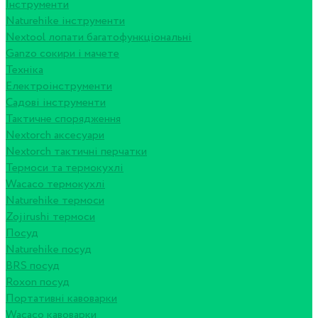
Інструменти
Naturehike інструменти
Nextool лопати багатофункціональні
Ganzo сокири і мачете
Техніка
Електроінструменти
Садові інструменти
Тактичне спорядження
Nextorch аксесуари
Nextorch тактичні перчатки
Термоси та термокухлі
Wacaco термокухлі
Naturehike термоси
Zojirushi термоси
Посуд
Naturehike посуд
BRS посуд
Roxon посуд
Портативні кавоварки
Wacaco кавоварки