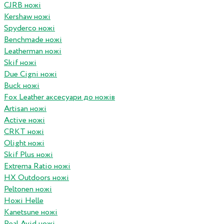
CJRB ножі
Kershaw ножі
Spyderco ножі
Benchmade ножі
Leatherman ножі
Skif ножі
Due Cigni ножі
Buck ножі
Fox Leather аксесуари до ножів
Artisan ножі
Active ножі
CRKT ножі
Olight ножі
Skif Plus ножі
Extrema Ratio ножі
HX Outdoors ножі
Peltonen ножі
Ножі Helle
Kanetsune ножі
Real Avid ножі