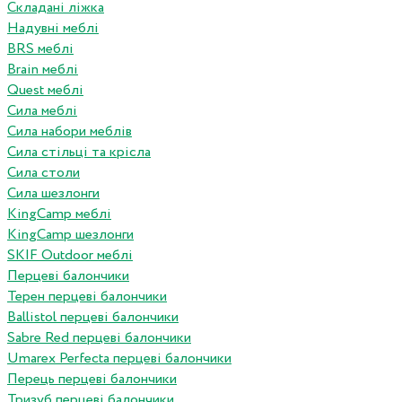
Складані ліжка
Надувні меблі
BRS меблі
Brain меблі
Quest меблі
Сила меблі
Сила набори меблів
Сила стільці та крісла
Сила столи
Сила шезлонги
KingCamp меблі
KingCamp шезлонги
SKIF Outdoor меблі
Перцеві балончики
Терен перцеві балончики
Ballistol перцеві балончики
Sabre Red перцеві балончики
Umarex Perfecta перцеві балончики
Перець перцеві балончики
Тризуб перцеві балончики