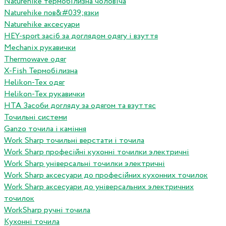
Naturehike термобілизна чоловіча
Naturehike пов&#039;язки
Naturehike аксесуари
HEY-sport засіб за доглядом одягу і взуття
Mechanix рукавички
Thermowave одяг
X-Fish Термобілизна
Helikon-Tex одяг
Helikon-Tex рукавички
HTA Засоби догляду за одягом та взуттяс
Точильні системи
Ganzo точила і каміння
Work Sharp точильні верстати і точила
Work Sharp професiйнi кухоннi точилки электричнi
Work Sharp унiверсальнi точилки электричнi
Work Sharp аксесуари до професiйних кухонних точилок
Work Sharp аксесуари до унiверсальних электричних
точилок
WorkSharp ручні точила
Кухонні точила