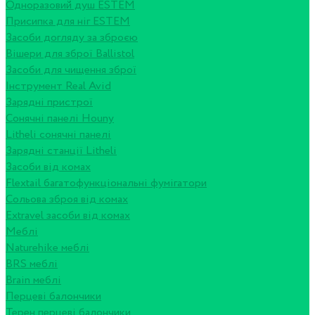
Одноразовий душ ESTEM
Присипка для ніг ESTEM
Засоби догляду за зброєю
Вішери для зброї Ballistol
Засоби для чищення зброї
Інструмент Real Avid
Зарядні пристрої
Сонячні панелі Houny
Litheli сонячні панелі
Зарядні станції Litheli
Засоби від комах
Flextail багатофункціональні фумігатори
Сольова зброя від комах
Extravel засоби від комах
Меблі
Naturehike меблі
BRS меблі
Brain меблі
Перцеві балончики
Терен перцеві балончики