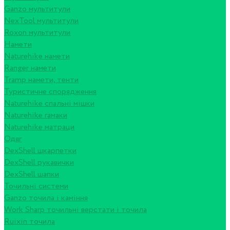
Ganzo мультитули
NexTool мультитули
Roxon мультитули
Намети
Naturehike намети
Ranger намети
Tramp намети, тенти
Туристичне спорядження
Naturehike спальні мішки
Naturehike гамаки
Naturehike матраци
Одяг
DexShell шкарпетки
DexShell рукавички
DexShell шапки
Точильні системи
Ganzo точила і каміння
Work Sharp точильні верстати і точила
Ruixin точила