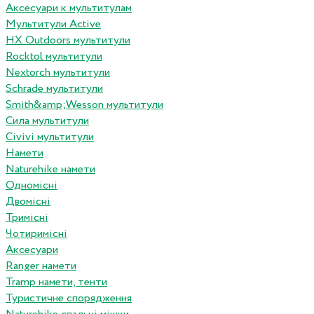
Аксесуари к мультитулам
Мультитули Active
HX Outdoors мультитули
Rocktol мультитули
Nextorch мультитули
Schrade мультитули
Smith&amp;Wesson мультитули
Сила мультитули
Civivi мультитули
Намети
Naturehike намети
Одномісні
Двомісні
Тримісні
Чотиримісні
Аксесуари
Ranger намети
Tramp намети, тенти
Туристичне спорядження