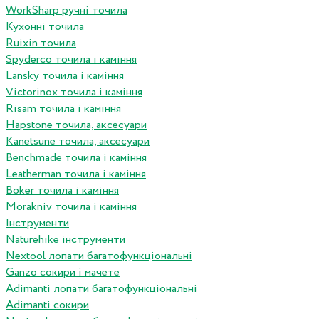
WorkSharp ручні точила
Кухонні точила
Ruixin точила
Spyderco точила і каміння
Lansky точила і каміння
Victorinox точила і каміння
Risam точила і каміння
Hapstone точила, аксесуари
Kanetsune точила, аксесуари
Benchmade точила і каміння
Leatherman точила і каміння
Boker точила і каміння
Morakniv точила і каміння
Інструменти
Naturehike інструменти
Nextool лопати багатофункціональні
Ganzo сокири і мачете
Adimanti лопати багатофункціональні
Adimanti сокири