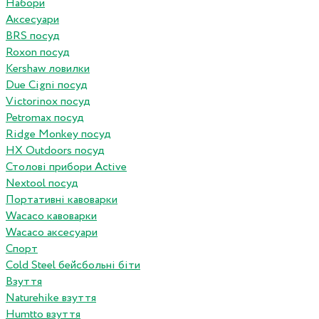
Набори
Аксесуари
BRS посуд
Roxon посуд
Kershaw ловилки
Due Cigni посуд
Victorinox посуд
Petromax посуд
Ridge Monkey посуд
HX Outdoors посуд
Столові прибори Active
Nextool посуд
Портативні кавоварки
Wacaco кавоварки
Wacaco аксесуари
Спорт
Cold Steel бейсбольні біти
Взуття
Naturehike взуття
Humtto взуття