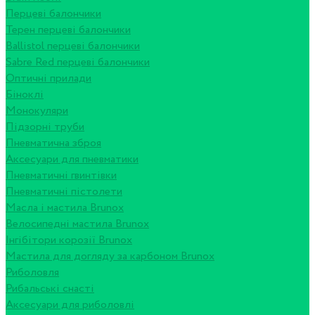
Перцеві балончики
Терен перцеві балончики
Ballistol перцеві балончики
Sabre Red перцеві балончики
Оптичні прилади
Біноклі
Монокуляри
Підзорні труби
Пневматична зброя
Аксесуари для пневматики
Пневматичні гвинтівки
Пневматичні пістолети
Масла і мастила Brunox
Велосипедні мастила Brunox
Інгібітори корозії Brunox
Мастила для догляду за карбоном Brunox
Риболовля
Рибальські снасті
Аксесуари для риболовлі