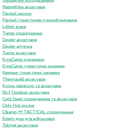
Naturehike холодильники
Naturehike аксесуари
Flextail насоси
Flextail туристичне гідрообладнання
Litheli візки
Tramp спорядження
Deuter аксесуари
Deuter аптечка
Tramp аксесуари
KingCamp спальники
KingCamp туристичні килимки
Кемпинг туристичні килимки
Thermacell аксесуари
Knirps парасолі та аксесуари
Skif Outdoor аксесуари
Cold Steel спорядження та аксесуари
Only Hot грілки
C&amp;M TACTICAL спорядження
Estem душ для військових
Tekmat аксесуари