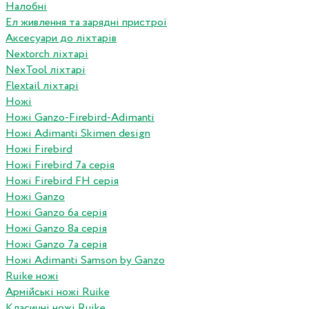
Налобні
Ел живлення та зарядні пристрої
Аксесуари до ліхтарів
Nextorch ліхтарі
NexTool ліхтарі
Flextail ліхтарі
Ножі
Ножі Ganzo-Firebird-Adimanti
Ножі Adimanti Skimen design
Ножі Firebird
Ножі Firebird 7а серія
Ножі Firebird FH серія
Ножі Ganzo
Ножі Ganzo 6а серія
Ножі Ganzo 8а серія
Ножі Ganzo 7а серія
Ножі Adimanti Samson by Ganzo
Ruike ножі
Армійські ножі Ruike
Класичні ножі Ruike