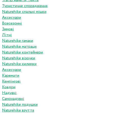
Tramp намети, тенти
Туристичне спорядження
Naturehike спальні мішки
Аксесуари
Всесезонні
Зимові
Літні
Naturehike гамаки
Naturehike матраци
Naturehike контейнери
Naturehike візочки
Naturehike килимки
Аксесуари
Каремати
Кемпінгові
Ковдри
Надувні
Самонадувні
Naturehike подушки
Naturehike взуття