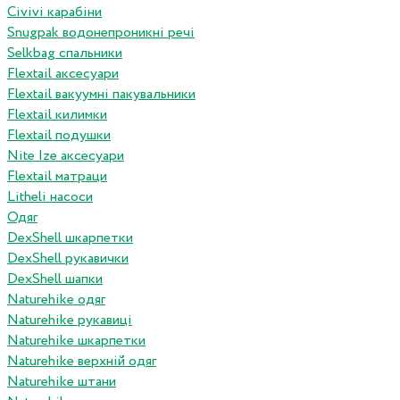
Сivivi карабіни
Snugpak водонепроникні речі
Selkbag спальники
Flextail аксесуари
Flextail вакуумні пакувальники
Flextail килимки
Flextail подушки
Nite Ize аксесуари
Flextail матраци
Litheli насоси
Одяг
DexShell шкарпетки
DexShell рукавички
DexShell шапки
Naturehike одяг
Naturehike рукавиці
Naturehike шкарпетки
Naturehike верхній одяг
Naturehike штани