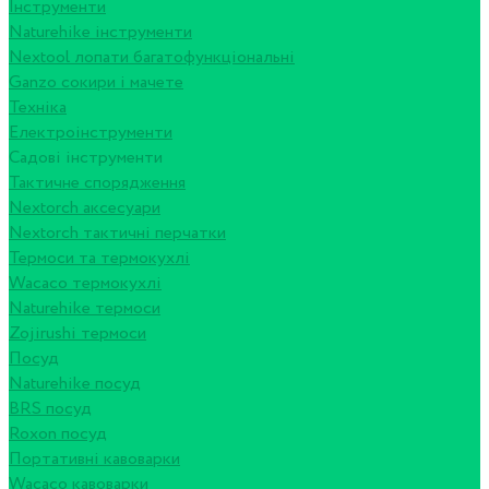
Інструменти
Naturehike інструменти
Nextool лопати багатофункціональні
Ganzo сокири і мачете
Техніка
Електроінструменти
Садові інструменти
Тактичне спорядження
Nextorch аксесуари
Nextorch тактичні перчатки
Термоси та термокухлі
Wacaco термокухлі
Naturehike термоси
Zojirushi термоси
Посуд
Naturehike посуд
BRS посуд
Roxon посуд
Портативні кавоварки
Wacaco кавоварки