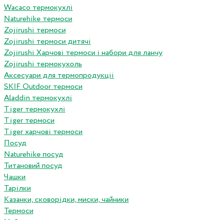
Wacaco термокухлі
Naturehike термоси
Zojirushi термоси
Zojirushi термоси дитячі
Zojirushi Харчові термоси і набори для ланчу
Zojirushi термокухоль
Аксесуари для термопродукціі
SKIF Outdoor термоси
Aladdin термокухлі
Tiger термокухлі
Tiger термоси
Tiger харчові термоси
Посуд
Naturehike посуд
Титановий посуд
Чашки
Тарілки
Казанки, сковорідки, миски, чайники
Термоси