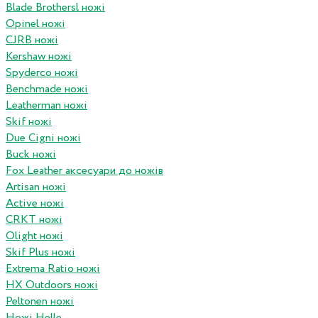
Blade Brothersl ножі
Opinel ножі
CJRB ножі
Kershaw ножі
Spyderco ножі
Benchmade ножі
Leatherman ножі
Skif ножі
Due Cigni ножі
Buck ножі
Fox Leather аксесуари до ножів
Artisan ножі
Active ножі
CRKT ножі
Olight ножі
Skif Plus ножі
Extrema Ratio ножі
HX Outdoors ножі
Peltonen ножі
Ножі Helle