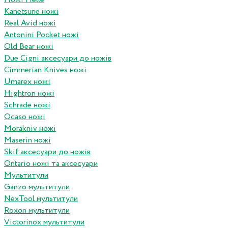
Kanetsune ножі
Real Avid ножі
Antonini Pocket ножі
Old Bear ножі
Due Cigni аксесуари до ножів
Cimmerian Knives ножі
Umarex ножі
Hightron ножі
Schrade ножі
Ocaso ножі
Morakniv ножі
Maserin ножі
Skif аксесуари до ножів
Ontario ножі та аксесуари
Мультитули
Ganzo мультитули
NexTool мультитули
Roxon мультитули
Victorinox мультитули