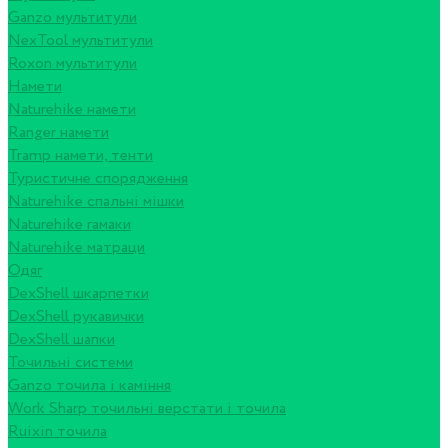
Ganzo мультитули
NexTool мультитули
Roxon мультитули
Намети
Naturehike намети
Ranger намети
Tramp намети, тенти
Туристичне спорядження
Naturehike спальні мішки
Naturehike гамаки
Naturehike матраци
Одяг
DexShell шкарпетки
DexShell рукавички
DexShell шапки
Точильні системи
Ganzo точила і каміння
Work Sharp точильні верстати і точила
Ruixin точила