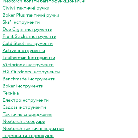
Nextorch лопати багатофункціональні
Сivivi тактичні ручки
Boker Plus тактичні ручки
Skif інструменти
Due Cigni інструменти
Fix it Sticks інструменти
Сold Steel інструменти
Active інструменти
Leatherman Інструменти
Victorinox інструменти
HX Outdoors інструменти
Benchmade інструменти
Boker інструменти
Техніка
Електроінструменти
Садові інструменти
Тактичне спорядження
Nextorch аксесуари
Nextorch тактичні перчатки
Термоси та термокухлі