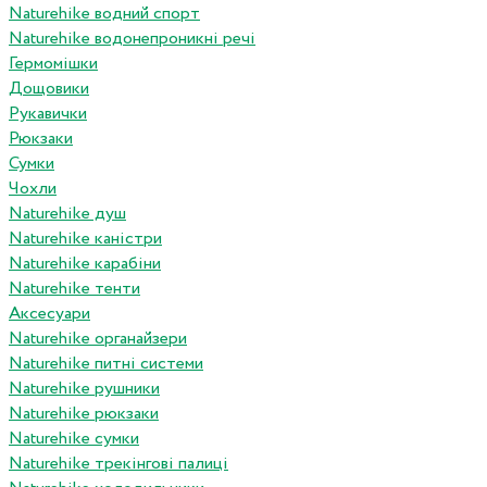
Naturehike водний спорт
Naturehike водонепроникні речі
Гермомішки
Дощовики
Рукавички
Рюкзаки
Сумки
Чохли
Naturehike душ
Naturehike каністри
Naturehike карабіни
Naturehike тенти
Аксесуари
Naturehike органайзери
Naturehike питні системи
Naturehike рушники
Naturehike рюкзаки
Naturehike сумки
Naturehike трекінгові палиці