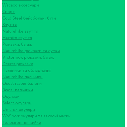
Wacaco аксесуари
Спорт
Cold Steel бейсбольні біти
Взуття
Naturehike взуття
Humtto взуття
Рюкзаки, багаж
Naturehike рюкзаки та сумки
Victorinox рюкзаки, багаж
Deuter рюкзаки
Пальники та обладнання
Naturehike пальники
Quest газові балони
Газові пальники
Окуляри
Select окуляри
Umarex окуляри
WoSport окуляри та захисні маски
Телескопічні кийки