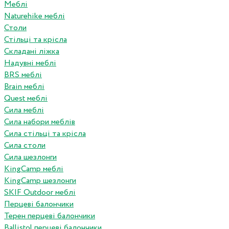
Меблі
Naturehike меблі
Столи
Стільці та крісла
Складані ліжка
Надувні меблі
BRS меблі
Brain меблі
Quest меблі
Сила меблі
Сила набори меблів
Сила стільці та крісла
Сила столи
Сила шезлонги
KingCamp меблі
KingCamp шезлонги
SKIF Outdoor меблі
Перцеві балончики
Терен перцеві балончики
Ballistol перцеві балончики