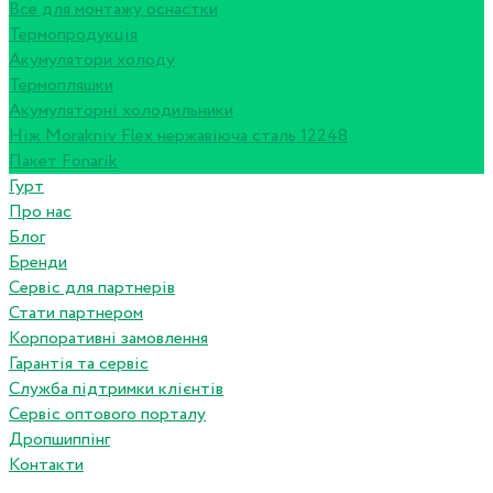
Все для монтажу оснастки
Термопродукція
Акумулятори холоду
Термопляшки
Акумуляторні холодильники
Ніж Morakniv Flex нержавіюча сталь 12248
Пакет Fonarik
Гурт
Про нас
Блог
Бренди
Сервіс для партнерів
Стати партнером
Корпоративні замовлення
Гарантія та сервіс
Служба підтримки клієнтів
Сервіс оптового порталу
Дропшиппінг
Контакти
...