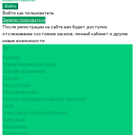
Войти как пользователь
Зарегистрироваться
После регистрации на сайте вам будет доступно
отслеживание состояния заказов, личный кабинет и другие
новые возможности
Каталог
Маркетингова продукція
Торгове обладнання
Ліхтарі
Fenix ліхтарі
Fenix аксесуари
Fenix ел живлення та зарядні пристрої
Ножі
Ножі Ganzo-Firebird-Adimanti
Ruike ножі
Roxon ножi
Мультитули