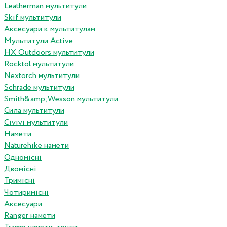
Leatherman мультитули
Skif мультитули
Аксесуари к мультитулам
Мультитули Active
HX Outdoors мультитули
Rocktol мультитули
Nextorch мультитули
Schrade мультитули
Smith&amp;Wesson мультитули
Сила мультитули
Civivi мультитули
Намети
Naturehike намети
Одномісні
Двомісні
Тримісні
Чотиримісні
Аксесуари
Ranger намети