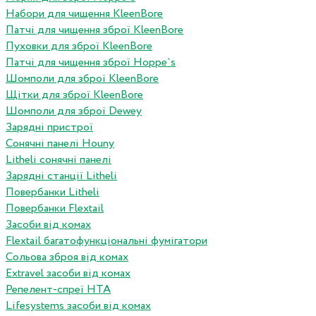
Набори для чищення KleenBore
Патчі для чищення зброї KleenBore
Пуховки для зброї KleenBore
Патчі для чищення зброї Hoppe`s
Шомполи для зброї KleenBore
Щітки для зброї KleenBore
Шомполи для зброї Dewey
Зарядні пристрої
Сонячні панелі Houny
Litheli сонячні панелі
Зарядні станції Litheli
Повербанки Litheli
Повербанки Flextail
Засоби від комах
Flextail багатофункціональні фумігатори
Сольова зброя від комах
Extravel засоби від комах
Репелент-спреї HTA
Lifesystems засоби від комах