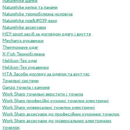
Naturehike шапки
Naturehike кепки та панами
Naturehike термобілизна чоловіча
Naturehike пов&#039;язки
Naturehike аксесуари
HEY-sport засіб за доглядом одягу і взуття
Mechanix рукавички
Thermowave одяг
X-Fish Термобілизна
Helikon-Tex одяг
Helikon-Tex рукавички
HTA Засоби догляду за одягом та взуттяс
Точильні системи
Ganzo точила і каміння
Work Sharp точильні верстати і точила
Work Sharp професiйнi кухоннi точилки электричнi
Work Sharp унiверсальнi точилки электричнi
Work Sharp аксесуари до професiйних кухонних точилок
Work Sharp аксесуари до унiверсальних электричних
точилок