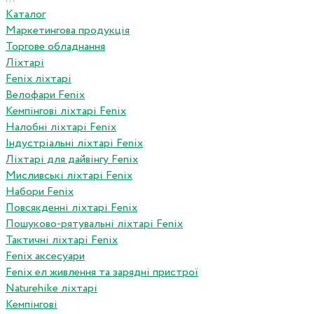
Каталог
Маркетингова продукція
Торгове обладнання
Ліхтарі
Fenix ліхтарі
Велофари Fenix
Кемпінгові ліхтарі Fenix
Налобні ліхтарі Fenix
Індустріальні ліхтарі Fenix
Ліхтарі для дайвінгу Fenix
Мисливські ліхтарі Fenix
Набори Fenix
Повсякденні ліхтарі Fenix
Пошуково-рятувальні ліхтарі Fenix
Тактичні ліхтарі Fenix
Fenix аксесуари
Fenix ел живлення та зарядні пристрої
Naturehike ліхтарі
Кемпінгові