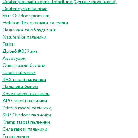
Deuter рюкзаки серия TrendLine (Сумки через плече)
Deuter сумки на пояс
Skif Outdoor рюкзаки
Helikon-Tex рюкзаки та сумки
Пальники та обладнання
Naturehike пальники
Газові
Дров&#039;яні
Аксесуари
Quest газові балони
Газові пальники
BRS газові пальники
Пальники Ganzo
Kovea газові пальники
APG газові пальники
Primus газові пальники
Skif Outdoor пальники
Tramp газові пальники
Сила газові пальники
Газові лампи