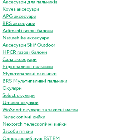
Аксесуари для пальників
Kovea аксесуари
APG аксесуари
BRS аксесуари
Adimanti газові балони
Naturehike аксесуари
Аксесуари Skif Outdoor
HPCR газові балони
Сила аксесуари
Рідкопаливні пальники
Мультипаливні пальники
BRS Мультипаливні пальники
Окуляри
Select окуляри
Umarex окуляри
WoSport окуляри та захисні маски
Телескопічні кийки
Nextorch телескопічні кийки
Засоби гігієни
Одноразовий душ ESTEM