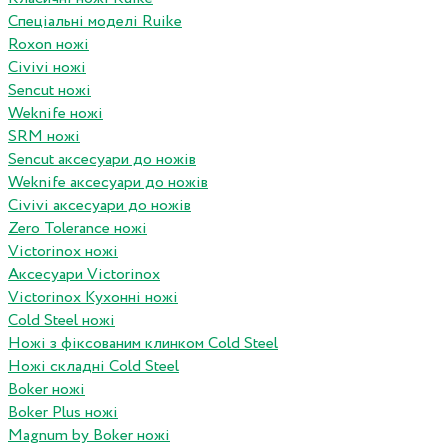
Спеціальні моделі Ruike
Roxon ножi
Civivi ножі
Sencut ножі
Weknife ножі
SRM ножі
Sencut аксесуари до ножів
Weknife аксесуари до ножів
Civivi аксесуари до ножів
Zero Tolerance ножі
Victorinox ножі
Аксесуари Victorinox
Victorinox Кухонні ножі
Cold Steel ножі
Ножі з фіксованим клинком Cold Steel
Ножі складні Cold Steel
Boker ножі
Boker Plus ножі
Magnum by Boker ножі