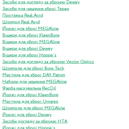
Засоби для догляду за зброєю Dewey
Засоби для чищення зброї Терен
Протяжка Real Avid
Шомпол Real Avid
Йоржі для зброї MEGAline
Вішери для зброї KleenBore
Вішери для зброї MEGAline
Вішери для зброї Dewey
Вішери для зброї Hoppe`s
Засоби для догляду за зброєю Vector Optics
Шомполи для зброї Bore Tech
Мастила для зброї DAY Patron
Набори для чищення MEGAline
Фарба маскувальна RecOil
Йоржі для зброї KleenBore
Мастила для зброї Umarex
Шомполи для зброї MEGAline
Йоржі для зброї Dewey
Засоби догляду за зброєю HTA
Йоржі для зброї Hoppe`s