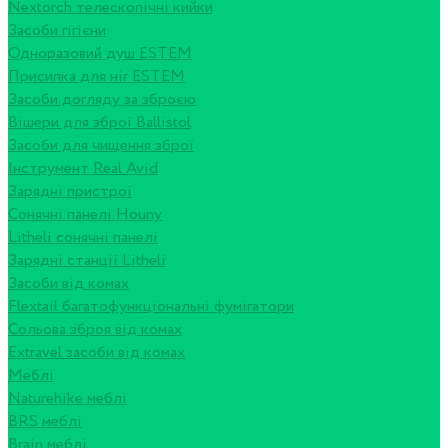
Nextorch телескопічні кийки
Засоби гігієни
Одноразовий душ ESTEM
Присипка для ніг ESTEM
Засоби догляду за зброєю
Вішери для зброї Ballistol
Засоби для чищення зброї
Інструмент Real Avid
Зарядні пристрої
Сонячні панелі Houny
Litheli сонячні панелі
Зарядні станції Litheli
Засоби від комах
Flextail багатофункціональні фумігатори
Сольова зброя від комах
Extravel засоби від комах
Меблі
Naturehike меблі
BRS меблі
Brain меблі