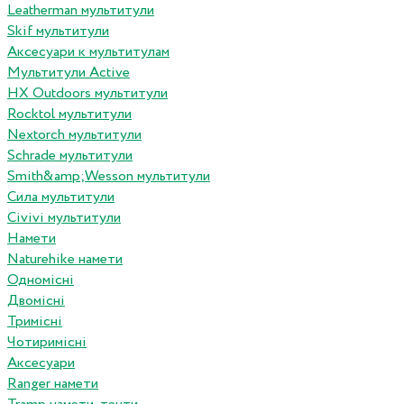
Leatherman мультитули
Skif мультитули
Аксесуари к мультитулам
Мультитули Active
HX Outdoors мультитули
Rocktol мультитули
Nextorch мультитули
Schrade мультитули
Smith&amp;Wesson мультитули
Сила мультитули
Civivi мультитули
Намети
Naturehike намети
Одномісні
Двомісні
Тримісні
Чотиримісні
Аксесуари
Ranger намети