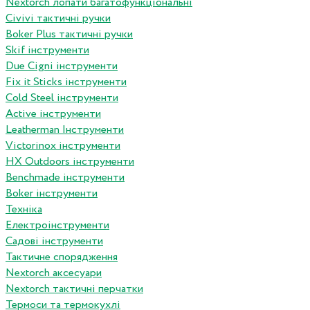
Nextorch лопати багатофункціональні
Сivivi тактичні ручки
Boker Plus тактичні ручки
Skif інструменти
Due Cigni інструменти
Fix it Sticks інструменти
Сold Steel інструменти
Active інструменти
Leatherman Інструменти
Victorinox інструменти
HX Outdoors інструменти
Benchmade інструменти
Boker інструменти
Техніка
Електроінструменти
Садові інструменти
Тактичне спорядження
Nextorch аксесуари
Nextorch тактичні перчатки
Термоси та термокухлі