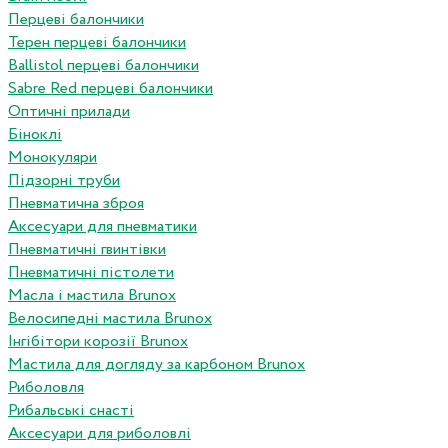
Перцеві балончики
Терен перцеві балончики
Ballistol перцеві балончики
Sabre Red перцеві балончики
Оптичні прилади
Біноклі
Монокуляри
Підзорні труби
Пневматична зброя
Аксесуари для пневматики
Пневматичні гвинтівки
Пневматичні пістолети
Масла і мастила Brunox
Велосипедні мастила Brunox
Інгібітори корозії Brunox
Мастила для догляду за карбоном Brunox
Риболовля
Рибальські снасті
Аксесуари для риболовлі