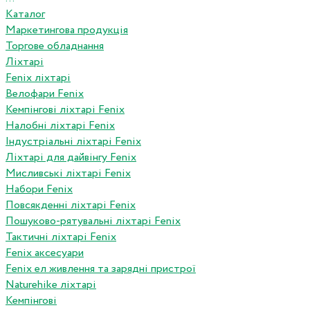
Каталог
Маркетингова продукція
Торгове обладнання
Ліхтарі
Fenix ліхтарі
Велофари Fenix
Кемпінгові ліхтарі Fenix
Налобні ліхтарі Fenix
Індустріальні ліхтарі Fenix
Ліхтарі для дайвінгу Fenix
Мисливські ліхтарі Fenix
Набори Fenix
Повсякденні ліхтарі Fenix
Пошуково-рятувальні ліхтарі Fenix
Тактичні ліхтарі Fenix
Fenix аксесуари
Fenix ел живлення та зарядні пристрої
Naturehike ліхтарі
Кемпінгові