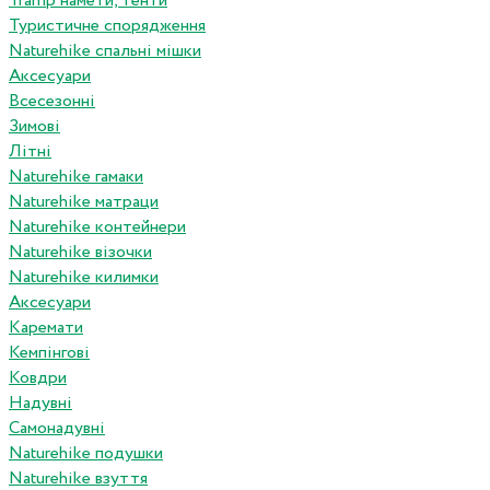
Tramp намети, тенти
Туристичне спорядження
Naturehike спальні мішки
Аксесуари
Всесезонні
Зимові
Літні
Naturehike гамаки
Naturehike матраци
Naturehike контейнери
Naturehike візочки
Naturehike килимки
Аксесуари
Каремати
Кемпінгові
Ковдри
Надувні
Самонадувні
Naturehike подушки
Naturehike взуття