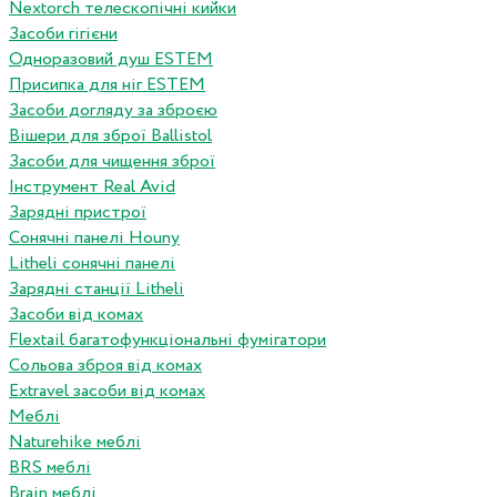
Nextorch телескопічні кийки
Засоби гігієни
Одноразовий душ ESTEM
Присипка для ніг ESTEM
Засоби догляду за зброєю
Вішери для зброї Ballistol
Засоби для чищення зброї
Інструмент Real Avid
Зарядні пристрої
Сонячні панелі Houny
Litheli сонячні панелі
Зарядні станції Litheli
Засоби від комах
Flextail багатофункціональні фумігатори
Сольова зброя від комах
Extravel засоби від комах
Меблі
Naturehike меблі
BRS меблі
Brain меблі