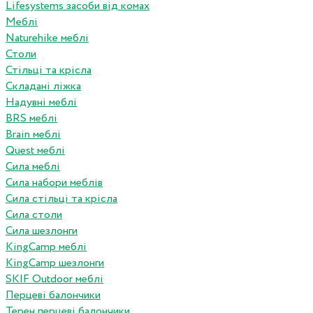
Lifesystems засоби від комах
Меблі
Naturehike меблі
Столи
Стільці та крісла
Складані ліжка
Надувні меблі
BRS меблі
Brain меблі
Quest меблі
Сила меблі
Сила набори меблів
Сила стільці та крісла
Сила столи
Сила шезлонги
KingCamp меблі
KingCamp шезлонги
SKIF Outdoor меблі
Перцеві балончики
Терен перцеві балончики