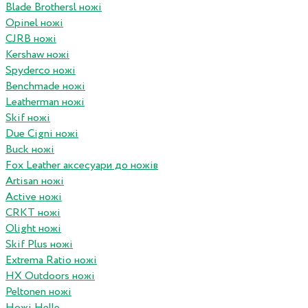
Blade Brothersl ножі
Opinel ножі
CJRB ножі
Kershaw ножі
Spyderco ножі
Benchmade ножі
Leatherman ножі
Skif ножі
Due Cigni ножі
Buck ножі
Fox Leather аксесуари до ножів
Artisan ножі
Active ножі
CRKT ножі
Olight ножі
Skif Plus ножі
Extrema Ratio ножі
HX Outdoors ножі
Peltonen ножі
Ножі Helle