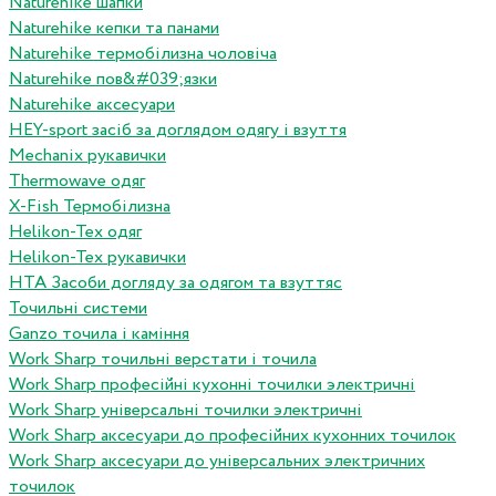
Naturehike шапки
Naturehike кепки та панами
Naturehike термобілизна чоловіча
Naturehike пов&#039;язки
Naturehike аксесуари
HEY-sport засіб за доглядом одягу і взуття
Mechanix рукавички
Thermowave одяг
X-Fish Термобілизна
Helikon-Tex одяг
Helikon-Tex рукавички
HTA Засоби догляду за одягом та взуттяс
Точильні системи
Ganzo точила і каміння
Work Sharp точильні верстати і точила
Work Sharp професiйнi кухоннi точилки электричнi
Work Sharp унiверсальнi точилки электричнi
Work Sharp аксесуари до професiйних кухонних точилок
Work Sharp аксесуари до унiверсальних электричних
точилок