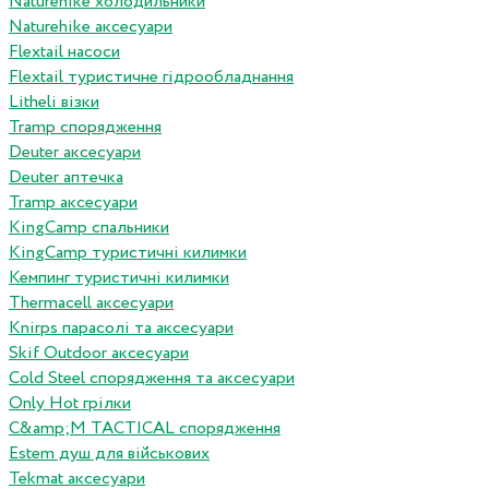
Naturehike холодильники
Naturehike аксесуари
Flextail насоси
Flextail туристичне гідрообладнання
Litheli візки
Tramp спорядження
Deuter аксесуари
Deuter аптечка
Tramp аксесуари
KingCamp спальники
KingCamp туристичні килимки
Кемпинг туристичні килимки
Thermacell аксесуари
Knirps парасолі та аксесуари
Skif Outdoor аксесуари
Cold Steel спорядження та аксесуари
Only Hot грілки
C&amp;M TACTICAL спорядження
Estem душ для військових
Tekmat аксесуари