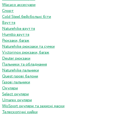
Wacaco аксесуари
Спорт
Cold Steel бейсбольні біти
Взуття
Naturehike взуття
Humtto взуття
Рюкзаки, багаж
Naturehike рюкзаки та сумки
Victorinox рюкзаки, багаж
Deuter рюкзаки
Пальники та обладнання
Naturehike пальники
Quest газові балони
Газові пальники
Окуляри
Select окуляри
Umarex окуляри
WoSport окуляри та захисні маски
Телескопічні кийки