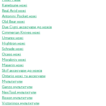
Kanetsune ножі
Real Avid ножі
Antonini Pocket ножі
Old Bear ножі
Due Cigni аксесуари до ножів
Cimmerian Knives ножі
Umarex ножі
Hightron ножі
Schrade ножі
Ocaso ножі
Morakniv ножі
Maserin ножі
Skif аксесуари до ножів
Ontario ножі та аксесуари
Мультитули
Ganzo мультитули
NexTool мультитули
Roxon мультитули
Victorinox мультитули