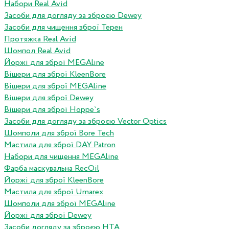
Набори Real Avid
Засоби для догляду за зброєю Dewey
Засоби для чищення зброї Терен
Протяжка Real Avid
Шомпол Real Avid
Йоржі для зброї MEGAline
Вішери для зброї KleenBore
Вішери для зброї MEGAline
Вішери для зброї Dewey
Вішери для зброї Hoppe`s
Засоби для догляду за зброєю Vector Optics
Шомполи для зброї Bore Tech
Мастила для зброї DAY Patron
Набори для чищення MEGAline
Фарба маскувальна RecOil
Йоржі для зброї KleenBore
Мастила для зброї Umarex
Шомполи для зброї MEGAline
Йоржі для зброї Dewey
Засоби догляду за зброєю HTA