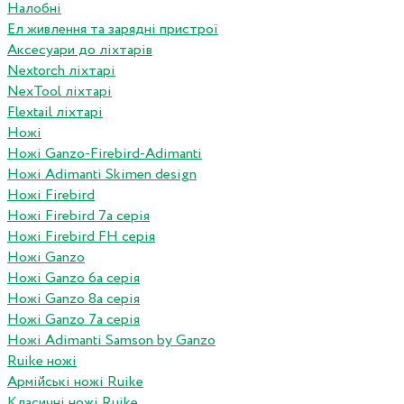
Налобні
Ел живлення та зарядні пристрої
Аксесуари до ліхтарів
Nextorch ліхтарі
NexTool ліхтарі
Flextail ліхтарі
Ножі
Ножі Ganzo-Firebird-Adimanti
Ножі Adimanti Skimen design
Ножі Firebird
Ножі Firebird 7а серія
Ножі Firebird FH серія
Ножі Ganzo
Ножі Ganzo 6а серія
Ножі Ganzo 8а серія
Ножі Ganzo 7а серія
Ножі Adimanti Samson by Ganzo
Ruike ножі
Армійські ножі Ruike
Класичні ножі Ruike