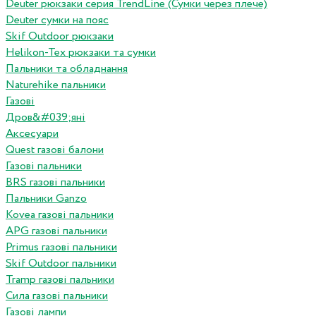
Deuter рюкзаки серия TrendLine (Сумки через плече)
Deuter сумки на пояс
Skif Outdoor рюкзаки
Helikon-Tex рюкзаки та сумки
Пальники та обладнання
Naturehike пальники
Газові
Дров&#039;яні
Аксесуари
Quest газові балони
Газові пальники
BRS газові пальники
Пальники Ganzo
Kovea газові пальники
APG газові пальники
Primus газові пальники
Skif Outdoor пальники
Tramp газові пальники
Сила газові пальники
Газові лампи