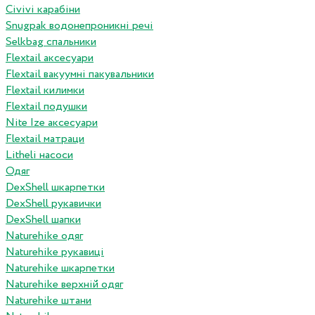
Сivivi карабіни
Snugpak водонепроникні речі
Selkbag спальники
Flextail аксесуари
Flextail вакуумні пакувальники
Flextail килимки
Flextail подушки
Nite Ize аксесуари
Flextail матраци
Litheli насоси
Одяг
DexShell шкарпетки
DexShell рукавички
DexShell шапки
Naturehike одяг
Naturehike рукавиці
Naturehike шкарпетки
Naturehike верхній одяг
Naturehike штани