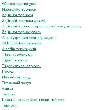
Wacaco термокухлі
Naturehike термоси
Zojirushi термоси
Zojirushi термоси дитячі
Zojirushi Харчові термоси і набори для ланчу
Zojirushi термокухоль
Аксесуари для термопродукціі
SKIF Outdoor термоси
Aladdin термокухлі
Tiger термокухлі
Tiger термоси
Tiger харчові термоси
Посуд
Naturehike посуд
Титановий посуд
Чашки
Тарілки
Казанки, сковорідки, миски, чайники
Термоси