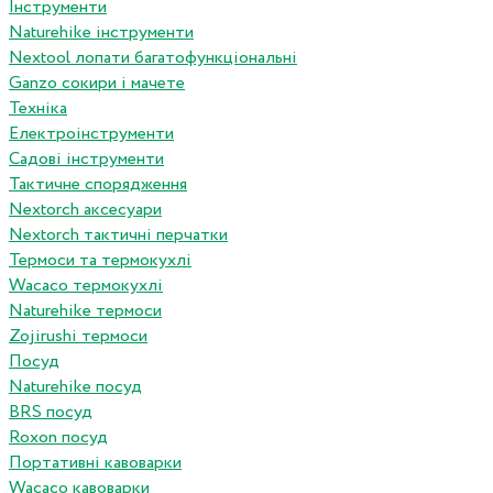
Інструменти
Naturehike інструменти
Nextool лопати багатофункціональні
Ganzo сокири і мачете
Техніка
Електроінструменти
Садові інструменти
Тактичне спорядження
Nextorch аксесуари
Nextorch тактичні перчатки
Термоси та термокухлі
Wacaco термокухлі
Naturehike термоси
Zojirushi термоси
Посуд
Naturehike посуд
BRS посуд
Roxon посуд
Портативні кавоварки
Wacaco кавоварки