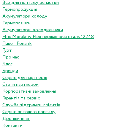
Все для монтажу оснастки
Термопродукція
Акумулятори холоду
Термопляшки
Акумуляторні холодильники
Ніж Morakniv Flex нержавіюча сталь 12248
Пакет Fonarik
Гурт
Про нас
Блог
Бренди
Сервіс для партнерів
Стати партнером
Корпоративні замовлення
Гарантія та сервіс
Служба підтримки клієнтів
Сервіс оптового порталу
Дропшиппінг
Контакти
...