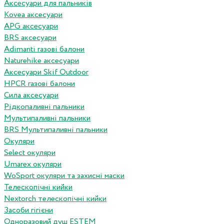
Аксесуари для пальників
Kovea аксесуари
APG аксесуари
BRS аксесуари
Adimanti газові балони
Naturehike аксесуари
Аксесуари Skif Outdoor
HPCR газові балони
Сила аксесуари
Рідкопаливні пальники
Мультипаливні пальники
BRS Мультипаливні пальники
Окуляри
Select окуляри
Umarex окуляри
WoSport окуляри та захисні маски
Телескопічні кийки
Nextorch телескопічні кийки
Засоби гігієни
Одноразовий душ ESTEM