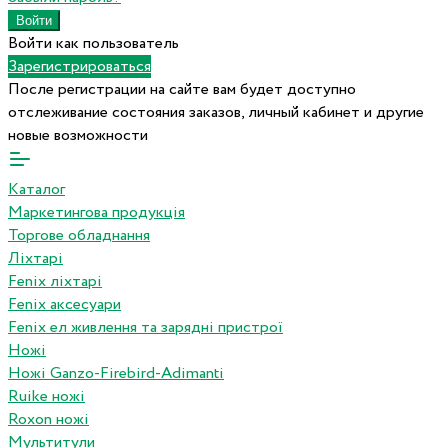
Войти как пользователь
Зарегистрироваться
После регистрации на сайте вам будет доступно
отслеживание состояния заказов, личный кабинет и другие
новые возможности
Каталог
Маркетингова продукція
Торгове обладнання
Ліхтарі
Fenix ліхтарі
Fenix аксесуари
Fenix ел живлення та зарядні пристрої
Ножі
Ножі Ganzo-Firebird-Adimanti
Ruike ножі
Roxon ножi
Мультитули