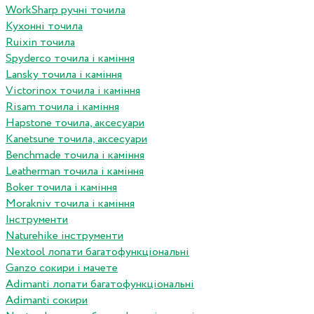
WorkSharp ручні точила
Кухонні точила
Ruixin точила
Spyderco точила і каміння
Lansky точила і каміння
Victorinox точила і каміння
Risam точила і каміння
Hapstone точила, аксесуари
Kanetsune точила, аксесуари
Benchmade точила і каміння
Leatherman точила і каміння
Boker точила і каміння
Morakniv точила і каміння
Інструменти
Naturehike інструменти
Nextool лопати багатофункціональні
Ganzo сокири і мачете
Adimanti лопати багатофункціональні
Adimanti сокири