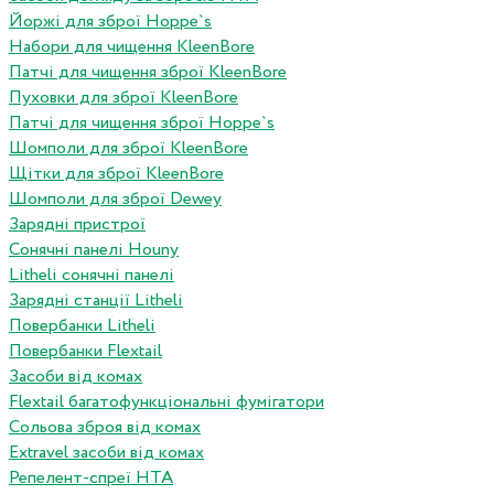
Йоржі для зброї Hoppe`s
Набори для чищення KleenBore
Патчі для чищення зброї KleenBore
Пуховки для зброї KleenBore
Патчі для чищення зброї Hoppe`s
Шомполи для зброї KleenBore
Щітки для зброї KleenBore
Шомполи для зброї Dewey
Зарядні пристрої
Сонячні панелі Houny
Litheli сонячні панелі
Зарядні станції Litheli
Повербанки Litheli
Повербанки Flextail
Засоби від комах
Flextail багатофункціональні фумігатори
Сольова зброя від комах
Extravel засоби від комах
Репелент-спреї HTA