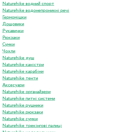
Naturehike водний спорт
Naturehike водонепроникні речі
Гермомішки
Дощовики
Рукавички
Рюкзаки
Сумки
Чохли
Naturehike душ
Naturehike каністри
Naturehike карабіни
Naturehike тенти
Аксесуари
Naturehike органайзери
Naturehike питні системи
Naturehike рушники
Naturehike рюкзаки
Naturehike сумки
Naturehike трекінгові палиці