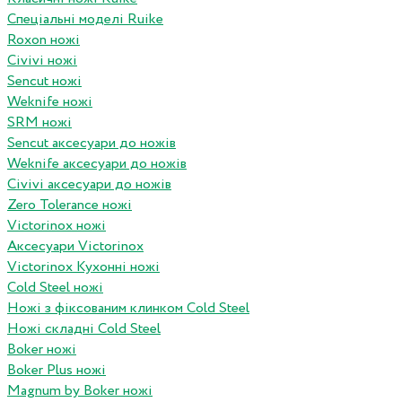
Спеціальні моделі Ruike
Roxon ножi
Civivi ножі
Sencut ножі
Weknife ножі
SRM ножі
Sencut аксесуари до ножів
Weknife аксесуари до ножів
Civivi аксесуари до ножів
Zero Tolerance ножі
Victorinox ножі
Аксесуари Victorinox
Victorinox Кухонні ножі
Cold Steel ножі
Ножі з фіксованим клинком Cold Steel
Ножі складні Cold Steel
Boker ножі
Boker Plus ножі
Magnum by Boker ножі