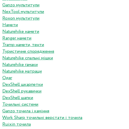
Ganzo мультитули
NexTool мультитули
Roxon мультитули
Намети
Naturehike намети
Ranger намети
Tramp намети, тенти
Туристичне спорядження
Naturehike спальні мішки
Naturehike гамаки
Naturehike матраци
Одяг
DexShell шкарпетки
DexShell рукавички
DexShell шапки
Точильні системи
Ganzo точила і каміння
Work Sharp точильні верстати і точила
Ruixin точила