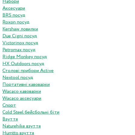
Набори
Аксесуари
BRS посуд
Roxon посуд
Kershaw ловилки
Due Cigni посуд
Victorinox посуд
Petromax посуд
Ridge Monkey посуд
HX Outdoors посуд
Столові прибори Active
Nextool посуд
Портативні кавоварки
Wacaco кавоварки
Wacaco аксесуари
Спорт
Cold Steel бейсбольні біти
Взуття
Naturehike взуття
Humtto взуття