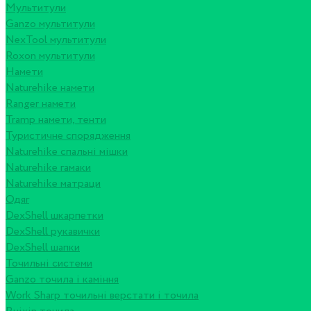
Мультитули
Ganzo мультитули
NexTool мультитули
Roxon мультитули
Намети
Naturehike намети
Ranger намети
Tramp намети, тенти
Туристичне спорядження
Naturehike спальні мішки
Naturehike гамаки
Naturehike матраци
Одяг
DexShell шкарпетки
DexShell рукавички
DexShell шапки
Точильні системи
Ganzo точила і каміння
Work Sharp точильні верстати і точила