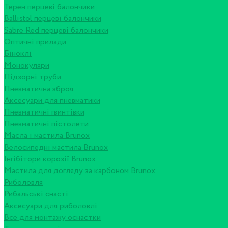
Терен перцеві балончики
Ballistol перцеві балончики
Sabre Red перцеві балончики
Оптичні прилади
Біноклі
Монокуляри
Підзорні труби
Пневматична зброя
Аксесуари для пневматики
Пневматичні гвинтівки
Пневматичні пістолети
Масла і мастила Brunox
Велосипедні мастила Brunox
Інгібітори корозії Brunox
Мастила для догляду за карбоном Brunox
Риболовля
Рибальські снасті
Аксесуари для риболовлі
Все для монтажу оснастки