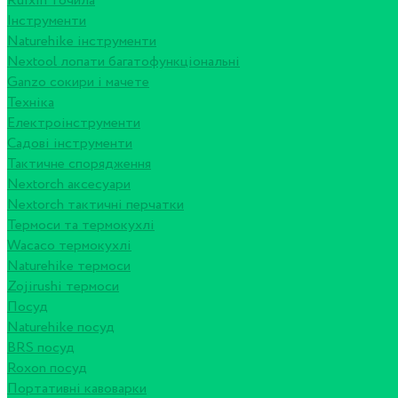
Ruixin точила
Інструменти
Naturehike інструменти
Nextool лопати багатофункціональні
Ganzo сокири і мачете
Техніка
Електроінструменти
Садові інструменти
Тактичне спорядження
Nextorch аксесуари
Nextorch тактичні перчатки
Термоси та термокухлі
Wacaco термокухлі
Naturehike термоси
Zojirushi термоси
Посуд
Naturehike посуд
BRS посуд
Roxon посуд
Портативні кавоварки