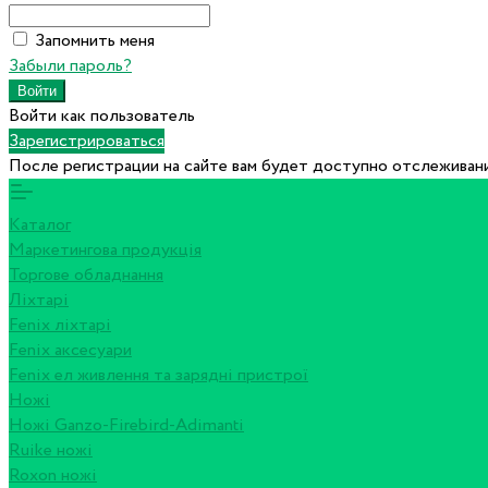
Запомнить меня
Забыли пароль?
Войти как пользователь
Зарегистрироваться
После регистрации на сайте вам будет доступно отслеживани
Каталог
Маркетингова продукція
Торгове обладнання
Ліхтарі
Fenix ліхтарі
Fenix аксесуари
Fenix ел живлення та зарядні пристрої
Ножі
Ножі Ganzo-Firebird-Adimanti
Ruike ножі
Roxon ножi