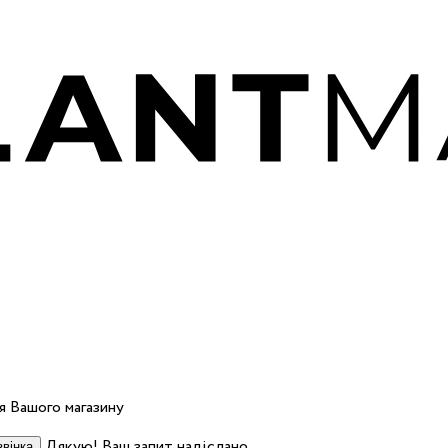
 Вашого магазину
Дякую! Ваш запит надіслано.
вінка