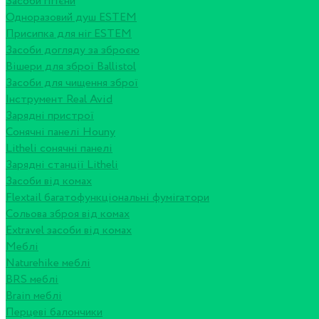
Засоби гігієни
Одноразовий душ ESTEM
Присипка для ніг ESTEM
Засоби догляду за зброєю
Вішери для зброї Ballistol
Засоби для чищення зброї
Інструмент Real Avid
Зарядні пристрої
Сонячні панелі Houny
Litheli сонячні панелі
Зарядні станції Litheli
Засоби від комах
Flextail багатофункціональні фумігатори
Сольова зброя від комах
Extravel засоби від комах
Меблі
Naturehike меблі
BRS меблі
Brain меблі
Перцеві балончики