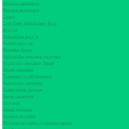
Wacaco кавоварки
Wacaco аксесуари
Спорт
Cold Steel бейсбольні біти
Взуття
Naturehike взуття
Humtto взуття
Рюкзаки, багаж
Naturehike рюкзаки та сумки
Victorinox рюкзаки, багаж
Deuter рюкзаки
Пальники та обладнання
Naturehike пальники
Quest газові балони
Газові пальники
Окуляри
Select окуляри
Umarex окуляри
WoSport окуляри та захисні маски