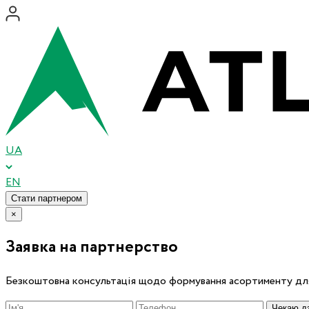
UA
EN
Стати партнером
×
Заявка на партнерство
Безкоштовна консультація щодо формування асортименту для
Чекаю дз