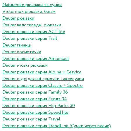
Naturehike рюкзаки та сумки
Victorinox рюкзаки, багаж
Deuter рюкзаки
Deuter велосипедні рюкзаки
Deuter рюкзаки серия ACT lite
Deuter рюкзаки серия Trail
Deuter гаманці
Deuter косметички
Deuter рюкзаки серия Aircontact
Deuter міські рюкзаки
Deuter рюкзаки серия Alpine + Gravity
Deuter підсідельні сумочки і аксесуари
Deuter рюкзаки серия Classic + Spectro
Deuter рюкзаки серия Family 36
Deuter рюкзаки серия Futura 34
Deuter рюкзаки серия Hip Packs 30
Deuter рюкзаки серия Speed lite
Deuter рюкзаки серия Travel
Deuter рюкзаки серия TrendLine (Сумки через плече)