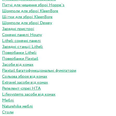
Патчі для чищення зброї Hoppe`s
Шомполи для зброї KleenBore
Щітки для зброї KleenBore
Шомполи для зброї Dewey
Зарядні пристрої
Сонячні панелі Houny
Litheli сонячні панелі
Зарядні станції Litheli
Повербанки Litheli
Повербанки Flextail
Засоби від комах
Flextail багатофункціональні фумігатори
Сольова зброя від комах
Extravel засоби від комах
Репелент-спреї HTA
Lifesystems засоби від комах
Меблі
Naturehike меблі
Столи