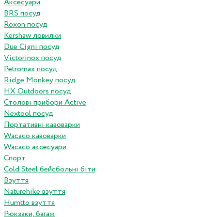
Аксесуари
BRS посуд
Roxon посуд
Kershaw ловилки
Due Cigni посуд
Victorinox посуд
Petromax посуд
Ridge Monkey посуд
HX Outdoors посуд
Столові прибори Active
Nextool посуд
Портативні кавоварки
Wacaco кавоварки
Wacaco аксесуари
Спорт
Cold Steel бейсбольні біти
Взуття
Naturehike взуття
Humtto взуття
Рюкзаки, багаж