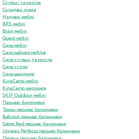
Стільці та крісла
Складані ліжка
Надувні меблі
BRS меблі
Brain меблі
Quest меблі
Сила меблі
Сила набори меблів
Сила стільці та крісла
Сила столи
Сила шезлонги
KingCamp меблі
KingCamp шезлонги
SKIF Outdoor меблі
Перцеві балончики
Терен перцеві балончики
Ballistol перцеві балончики
Sabre Red перцеві балончики
Umarex Perfecta перцеві балончики
Перець перцеві балончики