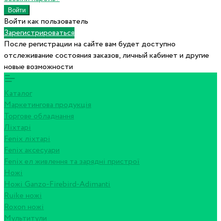
Войти как пользователь
Зарегистрироваться
После регистрации на сайте вам будет доступно
отслеживание состояния заказов, личный кабинет и другие
новые возможности
Каталог
Маркетингова продукція
Торгове обладнання
Ліхтарі
Fenix ліхтарі
Fenix аксесуари
Fenix ел живлення та зарядні пристрої
Ножі
Ножі Ganzo-Firebird-Adimanti
Ruike ножі
Roxon ножi
Мультитули