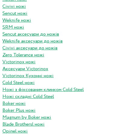
Civivi ножі
Sencut ножі
Weknife ножі
SRM ножі
Sencut аксесуари до ножів
Weknife аксесуари до ножів
Civivi аксесуари до ножів
Zero Tolerance ножі
Victorinox ножі
Аксесуари Victorinox
Victorinox Кухонні ножі
Cold Steel ножі
Ножі з фіксованим клинком Cold Steel
Ножі складні Cold Steel
Boker ножі
Boker Plus ножі
Magnum by Boker ножі
Blade Brothersl ножі
Opinel ножі