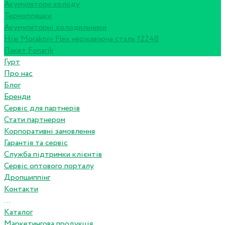
Акумулятори холоду
Термопляшки
Акумуляторні холодильники
Ніж Morakniv Flex нержавіюча сталь 12248
Пакет Fonarik
Гурт
Про нас
Блог
Бренди
Сервіс для партнерів
Стати партнером
Корпоративні замовлення
Гарантія та сервіс
Служба підтримки клієнтів
Сервіс оптового порталу
Дропшиппінг
Контакти
...
Каталог
Маркетингова продукція