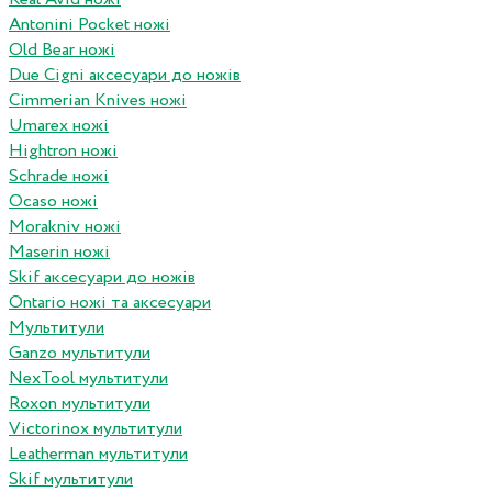
Antonini Pocket ножі
Old Bear ножі
Due Cigni аксесуари до ножів
Cimmerian Knives ножі
Umarex ножі
Hightron ножі
Schrade ножі
Ocaso ножі
Morakniv ножі
Maserin ножі
Skif аксесуари до ножів
Ontario ножі та аксесуари
Мультитули
Ganzo мультитули
NexTool мультитули
Roxon мультитули
Victorinox мультитули
Leatherman мультитули
Skif мультитули