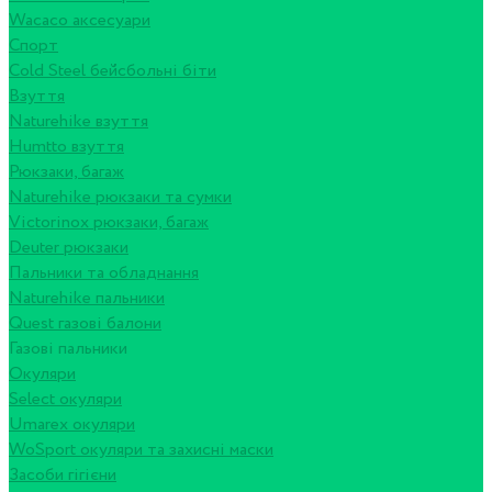
Wacaco аксесуари
Спорт
Cold Steel бейсбольні біти
Взуття
Naturehike взуття
Humtto взуття
Рюкзаки, багаж
Naturehike рюкзаки та сумки
Victorinox рюкзаки, багаж
Deuter рюкзаки
Пальники та обладнання
Naturehike пальники
Quest газові балони
Газові пальники
Окуляри
Select окуляри
Umarex окуляри
WoSport окуляри та захисні маски
Засоби гігієни