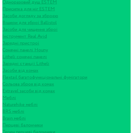
Одноразовий душ ESTEM
Присипка для ніг ESTEM
Засоби догляду за зброєю
Вішери для зброї Ballistol
Засоби для чищення зброї
Інструмент Real Avid
Зарядні пристрої
Сонячні панелі Houny
Litheli сонячні панелі
Зарядні станції Litheli
Засоби від комах
Flextail багатофункціональні фумігатори
Сольова зброя від комах
Extravel засоби від комах
Меблі
Naturehike меблі
BRS меблі
Brain меблі
Перцеві балончики
Терен перцеві балончики