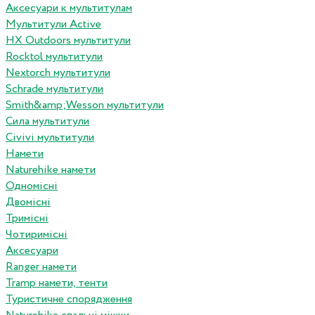
Аксесуари к мультитулам
Мультитули Active
HX Outdoors мультитули
Rocktol мультитули
Nextorch мультитули
Schrade мультитули
Smith&amp;Wesson мультитули
Сила мультитули
Civivi мультитули
Намети
Naturehike намети
Одномісні
Двомісні
Тримісні
Чотиримісні
Аксесуари
Ranger намети
Tramp намети, тенти
Туристичне спорядження