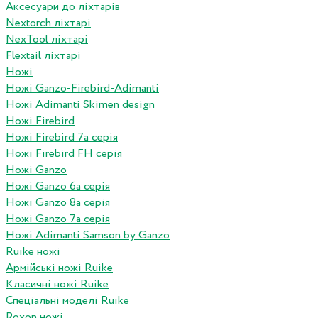
Аксесуари до ліхтарів
Nextorch ліхтарі
NexTool ліхтарі
Flextail ліхтарі
Ножі
Ножі Ganzo-Firebird-Adimanti
Ножі Adimanti Skimen design
Ножі Firebird
Ножі Firebird 7а серія
Ножі Firebird FH серія
Ножі Ganzo
Ножі Ganzo 6а серія
Ножі Ganzo 8а серія
Ножі Ganzo 7а серія
Ножі Adimanti Samson by Ganzo
Ruike ножі
Армійські ножі Ruike
Класичні ножі Ruike
Спеціальні моделі Ruike
Roxon ножi