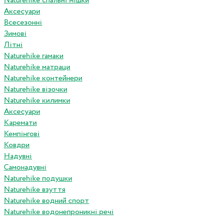
Naturehike спальні мішки
Аксесуари
Всесезонні
Зимові
Літні
Naturehike гамаки
Naturehike матраци
Naturehike контейнери
Naturehike візочки
Naturehike килимки
Аксесуари
Каремати
Кемпінгові
Ковдри
Надувні
Самонадувні
Naturehike подушки
Naturehike взуття
Naturehike водний спорт
Naturehike водонепроникні речі