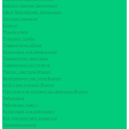
Ballistol перцеві балончики
Sabre Red перцеві балончики
Оптичні прилади
Біноклі
Монокуляри
Підзорні труби
Пневматична зброя
Аксесуари для пневматики
Пневматичні гвинтівки
Пневматичні пістолети
Масла і мастила Brunox
Велосипедні мастила Brunox
Інгібітори корозії Brunox
Мастила для догляду за карбоном Brunox
Риболовля
Рибальські снасті
Аксесуари для риболовлі
Все для монтажу оснастки
Термопродукція