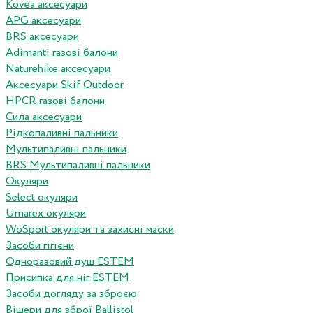
Kovea аксесуари
APG аксесуари
BRS аксесуари
Adimanti газові балони
Naturehike аксесуари
Аксесуари Skif Outdoor
HPCR газові балони
Сила аксесуари
Рідкопаливні пальники
Мультипаливні пальники
BRS Мультипаливні пальники
Окуляри
Select окуляри
Umarex окуляри
WoSport окуляри та захисні маски
Засоби гігієни
Одноразовий душ ESTEM
Присипка для ніг ESTEM
Засоби догляду за зброєю
Вішери для зброї Ballistol