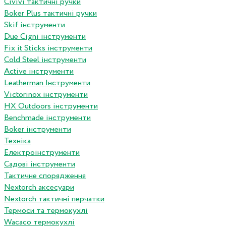
Сivivi тактичні ручки
Boker Plus тактичні ручки
Skif інструменти
Due Cigni інструменти
Fix it Sticks інструменти
Сold Steel інструменти
Active інструменти
Leatherman Інструменти
Victorinox інструменти
HX Outdoors інструменти
Benchmade інструменти
Boker інструменти
Техніка
Електроінструменти
Садові інструменти
Тактичне спорядження
Nextorch аксесуари
Nextorch тактичні перчатки
Термоси та термокухлі
Wacaco термокухлі