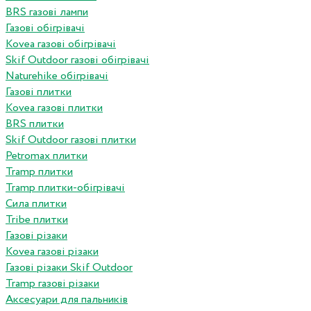
BRS газові лампи
Газові обігрівачі
Kovea газові обігрівачі
Skif Outdoor газові обігрівачі
Naturehike обігрівачі
Газові плитки
Kovea газові плитки
BRS плитки
Skif Outdoor газові плитки
Petromax плитки
Tramp плитки
Tramp плитки-обігрівачі
Сила плитки
Tribe плитки
Газові різаки
Kovea газові різаки
Газові різаки Skif Outdoor
Tramp газові різаки
Аксесуари для пальників