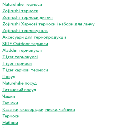
Naturehike термоси
Zojirushi термоси
Zojirushi термоси дитячі
Zojirushi Харчові термоси і набори для ланчу
Zojirushi термокухоль
Аксесуари для термопродукціі
SKIF Outdoor термоси
Aladdin термокухлі
Tiger термокухлі
Tiger термоси
Tiger харчові термоси
Посуд
Naturehike посуд
Титановий посуд
Чашки
Тарілки
Казанки, сковорідки, миски, чайники
Термоси
Набори