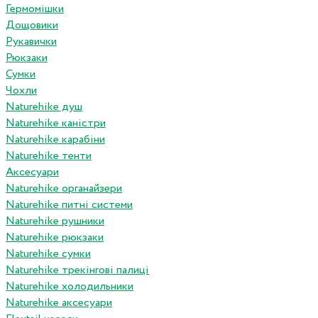
Гермомішки
Дощовики
Рукавички
Рюкзаки
Сумки
Чохли
Naturehike душ
Naturehike каністри
Naturehike карабіни
Naturehike тенти
Аксесуари
Naturehike органайзери
Naturehike питні системи
Naturehike рушники
Naturehike рюкзаки
Naturehike сумки
Naturehike трекінгові палиці
Naturehike холодильники
Naturehike аксесуари