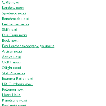
CJRB ножі
Kershaw ножі
Spyderco ножі
Benchmade ножі
Leatherman ножі
Skif ножі
Due Cigni ножі
Buck ножі
Fox Leather аксесуари до ножів
Artisan ножі
Active ножі
CRKT ножі
Olight ножі
Skif Plus ножі
Extrema Ratio ножі
HX Outdoors ножі
Peltonen ножі
Ножі Helle
Kanetsune ножі
Real Avid ножі