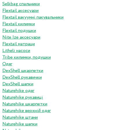
Selkbag спальники
Flextail аксесуари
Flextail вакуумні пакувальники
Flextail килимки
Flextail подушки
Nite Ize аксесуари
Flextail матраци
Litheli насоси
Tribe килимки, подушки
Одяг
DexShell шкарпетки
DexShell рукавички
DexShell шапки
Naturehike одяг
Naturehike рукавиці
Naturehike шкарпетки
Naturehike верхній одяг
Naturehike штани
Naturehike шапки