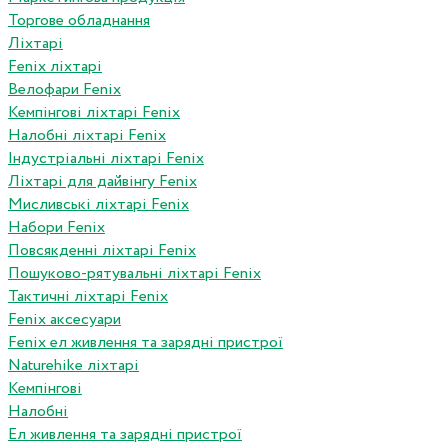
Торгове обладнання
Ліхтарі
Fenix ліхтарі
Велофари Fenix
Кемпінгові ліхтарі Fenix
Налобні ліхтарі Fenix
Індустріальні ліхтарі Fenix
Ліхтарі для дайвінгу Fenix
Мисливські ліхтарі Fenix
Набори Fenix
Повсякденні ліхтарі Fenix
Пошуково-рятувальні ліхтарі Fenix
Тактичні ліхтарі Fenix
Fenix аксесуари
Fenix ел живлення та зарядні пристрої
Naturehike ліхтарі
Кемпінгові
Налобні
Ел живлення та зарядні пристрої