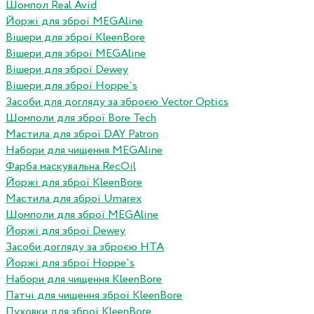
Шомпол Real Avid
Йоржі для зброї MEGAline
Вішери для зброї KleenBore
Вішери для зброї MEGAline
Вішери для зброї Dewey
Вішери для зброї Hoppe`s
Засоби для догляду за зброєю Vector Optics
Шомполи для зброї Bore Tech
Мастила для зброї DAY Patron
Набори для чищення MEGAline
Фарба маскувальна RecOil
Йоржі для зброї KleenBore
Мастила для зброї Umarex
Шомполи для зброї MEGAline
Йоржі для зброї Dewey
Засоби догляду за зброєю HTA
Йоржі для зброї Hoppe`s
Набори для чищення KleenBore
Патчі для чищення зброї KleenBore
Пуховки для зброї KleenBore