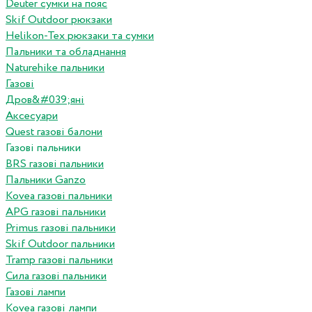
Deuter сумки на пояс
Skif Outdoor рюкзаки
Helikon-Tex рюкзаки та сумки
Пальники та обладнання
Naturehike пальники
Газові
Дров&#039;яні
Аксесуари
Quest газові балони
Газові пальники
BRS газові пальники
Пальники Ganzo
Kovea газові пальники
APG газові пальники
Primus газові пальники
Skif Outdoor пальники
Tramp газові пальники
Сила газові пальники
Газові лампи
Kovea газові лампи