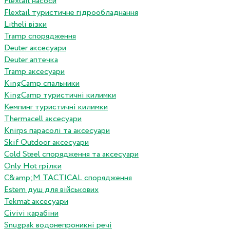
Flextail насоси
Flextail туристичне гідрообладнання
Litheli візки
Tramp спорядження
Deuter аксесуари
Deuter аптечка
Tramp аксесуари
KingCamp спальники
KingCamp туристичні килимки
Кемпинг туристичні килимки
Thermacell аксесуари
Knirps парасолі та аксесуари
Skif Outdoor аксесуари
Cold Steel спорядження та аксесуари
Only Hot грілки
C&amp;M TACTICAL спорядження
Estem душ для військових
Tekmat аксесуари
Сivivi карабіни
Snugpak водонепроникні речі