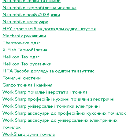
Naturehike кепки та панами
Naturehike термобілизна чоловіча
Naturehike пов&#039;язки
Naturehike аксесуари
HEY-sport засіб за доглядом одягу і взуття
Mechanix рукавички
Thermowave одяг
X-Fish Термобілизна
Helikon-Tex одяг
Helikon-Tex рукавички
HTA Засоби догляду за одягом та взуттяс
Точильні системи
Ganzo точила і каміння
Work Sharp точильні верстати і точила
Work Sharp професiйнi кухоннi точилки электричнi
Work Sharp унiверсальнi точилки электричнi
Work Sharp аксесуари до професiйних кухонних точилок
Work Sharp аксесуари до унiверсальних электричних
точилок
WorkSharp ручні точила