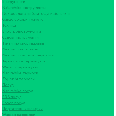
Інструменти
Naturehike інструменти
Nextool лопати багатофункціональні
Ganzo сокири і мачете
Техніка
Електроінструменти
Садові інструменти
Тактичне спорядження
Nextorch аксесуари
Nextorch тактичні перчатки
Термоси та термокухлі
Wacaco термокухлі
Naturehike термоси
Zojirushi термоси
Посуд
Naturehike посуд
BRS посуд
Roxon посуд
Портативні кавоварки
Wacaco кавоварки