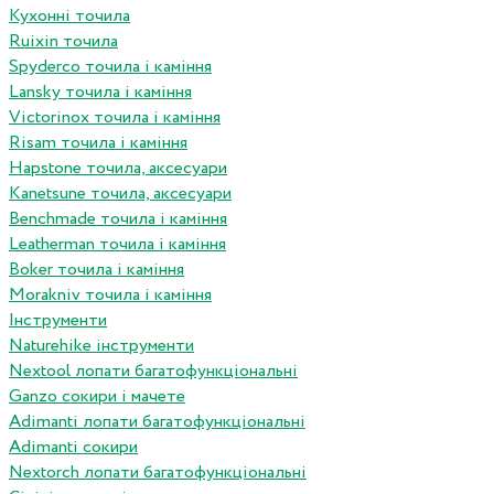
Кухонні точила
Ruixin точила
Spyderco точила і каміння
Lansky точила і каміння
Victorinox точила і каміння
Risam точила і каміння
Hapstone точила, аксесуари
Kanetsune точила, аксесуари
Benchmade точила і каміння
Leatherman точила і каміння
Boker точила і каміння
Morakniv точила і каміння
Інструменти
Naturehike інструменти
Nextool лопати багатофункціональні
Ganzo сокири і мачете
Adimanti лопати багатофункціональні
Adimanti сокири
Nextorch лопати багатофункціональні