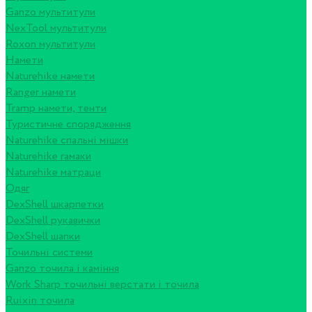
Ganzo мультитули
NexTool мультитули
Roxon мультитули
Намети
Naturehike намети
Ranger намети
Tramp намети, тенти
Туристичне спорядження
Naturehike спальні мішки
Naturehike гамаки
Naturehike матраци
Одяг
DexShell шкарпетки
DexShell рукавички
DexShell шапки
Точильні системи
Ganzo точила і каміння
Work Sharp точильні верстати і точила
Ruixin точила