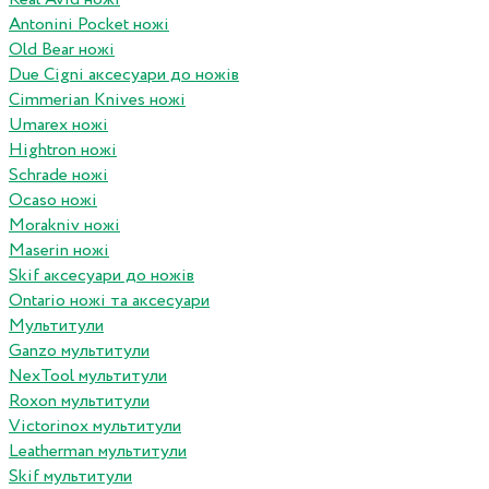
Antonini Pocket ножі
Old Bear ножі
Due Cigni аксесуари до ножів
Cimmerian Knives ножі
Umarex ножі
Hightron ножі
Schrade ножі
Ocaso ножі
Morakniv ножі
Maserin ножі
Skif аксесуари до ножів
Ontario ножі та аксесуари
Мультитули
Ganzo мультитули
NexTool мультитули
Roxon мультитули
Victorinox мультитули
Leatherman мультитули
Skif мультитули