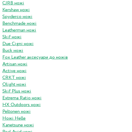
CJRB ножі
Kershaw ножі
Spyderco ножі
Benchmade ножі
Leatherman ножі
Skif ножі
Due Cigni ножі
Buck ножі
Fox Leather аксесуари до ножів
Artisan ножі
Active ножі
CRKT ножі
Olight ножі
Skif Plus ножі
Extrema Ratio ножі
HX Outdoors ножі
Peltonen ножі
Ножі Helle
Kanetsune ножі
Real Avid ножі