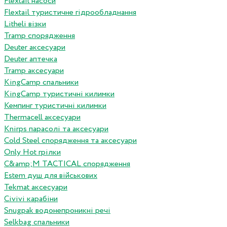
Flextail насоси
Flextail туристичне гідрообладнання
Litheli візки
Tramp спорядження
Deuter аксесуари
Deuter аптечка
Tramp аксесуари
KingCamp спальники
KingCamp туристичні килимки
Кемпинг туристичні килимки
Thermacell аксесуари
Knirps парасолі та аксесуари
Cold Steel спорядження та аксесуари
Only Hot грілки
C&amp;M TACTICAL спорядження
Estem душ для військових
Tekmat аксесуари
Сivivi карабіни
Snugpak водонепроникні речі
Selkbag спальники