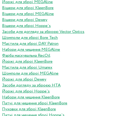
Йоржі для зброї MEGAline
Вішери для зброї KleenBore
Вішери для зброї MEGAline
Вішери для зброї Dewey
Вішери для зброї Hoppe`s
Засоби для догляду за зброєю Vector Optics
Шомполи для зброї Bore Tech
Мастила для зброї DAY Patron
Набори для чищення MEGAline
Фарба маскувальна RecOil
Йоржі для зброї KleenBore
Мастила для зброї Umarex
Шомполи для зброї MEGAline
Йоржі для зброї Dewey
Засоби догляду за зброєю HTA
Йоржі для зброї Hoppe`s
Набори для чищення KleenBore
Патчі для чищення зброї KleenBore
Пуховки для зброї KleenBore
Патчі для чищення зброї Hoppe`s