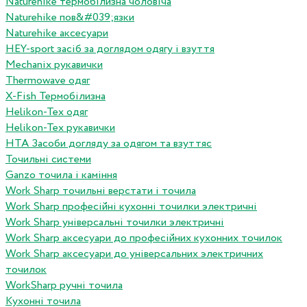
Naturehike термобілизна чоловіча
Naturehike пов&#039;язки
Naturehike аксесуари
HEY-sport засіб за доглядом одягу і взуття
Mechanix рукавички
Thermowave одяг
X-Fish Термобілизна
Helikon-Tex одяг
Helikon-Tex рукавички
HTA Засоби догляду за одягом та взуттяс
Точильні системи
Ganzo точила і каміння
Work Sharp точильні верстати і точила
Work Sharp професiйнi кухоннi точилки электричнi
Work Sharp унiверсальнi точилки электричнi
Work Sharp аксесуари до професiйних кухонних точилок
Work Sharp аксесуари до унiверсальних электричних
точилок
WorkSharp ручні точила
Кухонні точила