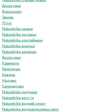
Naturehike спальні мішки
Аксесуари
Всесезонні
Зимові
Літні
Naturehike гамаки
Naturehike матраци
Naturehike контейнери
Naturehike візочки
Naturehike килимки
Аксесуари
Каремати
Кемпінгові
Ковдри
Надувні
Самонадувні
Naturehike подушки
Naturehike взуття
Naturehike водний спорт
Naturehike водонепроникні речі