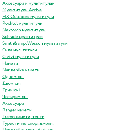
Аксесуари к мультитулам
Мультитули Active
HX Outdoors мультитули
Rocktol мультитули
Nextorch мультитули
Schrade мультитули
Smith&amp;Wesson мультитули
Сила мультитули
Civivi мультитули
Намети
Naturehike намети
Одномісні
Двомісні
Тримісні
Чотиримісні
Аксесуари
Ranger намети
Tramp намети, тенти
Туристичне спорядження