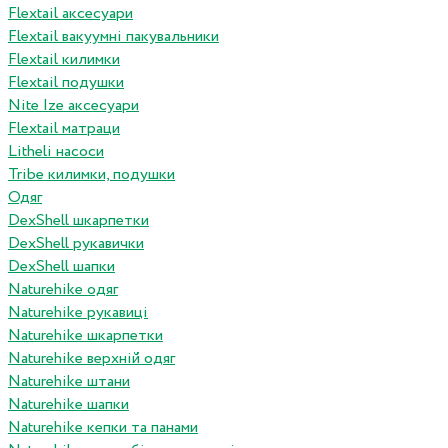
Flextail аксесуари
Flextail вакуумні пакувальники
Flextail килимки
Flextail подушки
Nite Ize аксесуари
Flextail матраци
Litheli насоси
Tribe килимки, подушки
Одяг
DexShell шкарпетки
DexShell рукавички
DexShell шапки
Naturehike одяг
Naturehike рукавиці
Naturehike шкарпетки
Naturehike верхній одяг
Naturehike штани
Naturehike шапки
Naturehike кепки та панами