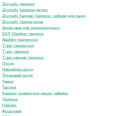
Zojirushi термоси
Zojirushi термоси дитячі
Zojirushi Харчові термоси і набори для ланчу
Zojirushi термокухоль
Аксесуари для термопродукціі
SKIF Outdoor термоси
Aladdin термокухлі
Tiger термокухлі
Tiger термоси
Tiger харчові термоси
Посуд
Naturehike посуд
Титановий посуд
Чашки
Тарілки
Казанки, сковорідки, миски, чайники
Термоси
Набори
Аксесуари