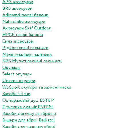
APG аксесуари
BRS аксесуари
Adimanti газові балони
Naturehike аксесуари
Аксесуари Skif Outdoor
HPCR газові балони
Сила аксесуари
Рідкопаливні пальники
Мультипаливні пальники
BRS Мультипаливні пальники
Окуляри
Select окуляри
Umarex окуляри
WoSport окуляри та захисні маски
Засоби гігієни
Одноразовий душ ESTEM
Присипка для ніг ESTEM
Засоби догляду за зброєю
Вішери для зброї Ballistol
Засоби для чищення зброї