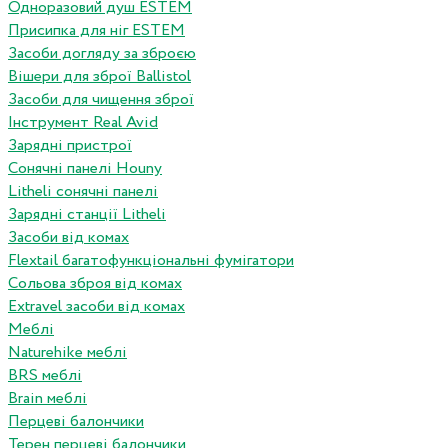
Одноразовий душ ESTEM
Присипка для ніг ESTEM
Засоби догляду за зброєю
Вішери для зброї Ballistol
Засоби для чищення зброї
Інструмент Real Avid
Зарядні пристрої
Сонячні панелі Houny
Litheli сонячні панелі
Зарядні станції Litheli
Засоби від комах
Flextail багатофункціональні фумігатори
Сольова зброя від комах
Extravel засоби від комах
Меблі
Naturehike меблі
BRS меблі
Brain меблі
Перцеві балончики
Терен перцеві балончики