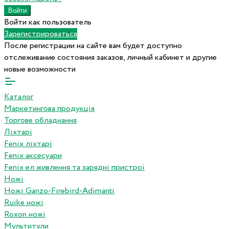
Войти как пользователь
Зарегистрироваться
После регистрации на сайте вам будет доступно
отслеживание состояния заказов, личный кабинет и другие
новые возможности
Каталог
Маркетингова продукція
Торгове обладнання
Ліхтарі
Fenix ліхтарі
Fenix аксесуари
Fenix ел живлення та зарядні пристрої
Ножі
Ножі Ganzo-Firebird-Adimanti
Ruike ножі
Roxon ножi
Мультитули