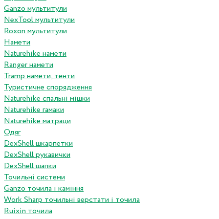
Ganzo мультитули
NexTool мультитули
Roxon мультитули
Намети
Naturehike намети
Ranger намети
Tramp намети, тенти
Туристичне спорядження
Naturehike спальні мішки
Naturehike гамаки
Naturehike матраци
Одяг
DexShell шкарпетки
DexShell рукавички
DexShell шапки
Точильні системи
Ganzo точила і каміння
Work Sharp точильні верстати і точила
Ruixin точила