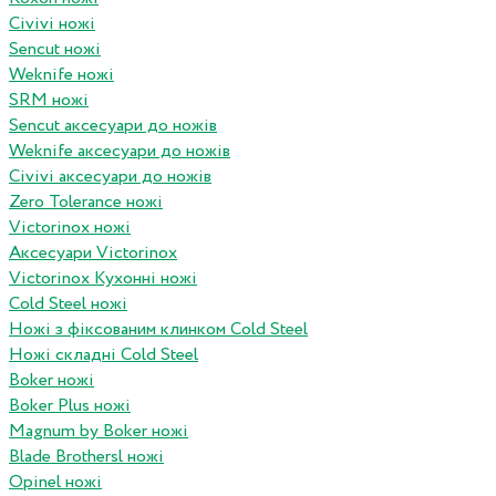
Civivi ножі
Sencut ножі
Weknife ножі
SRM ножі
Sencut аксесуари до ножів
Weknife аксесуари до ножів
Civivi аксесуари до ножів
Zero Tolerance ножі
Victorinox ножі
Аксесуари Victorinox
Victorinox Кухонні ножі
Cold Steel ножі
Ножі з фіксованим клинком Cold Steel
Ножі складні Cold Steel
Boker ножі
Boker Plus ножі
Magnum by Boker ножі
Blade Brothersl ножі
Opinel ножі