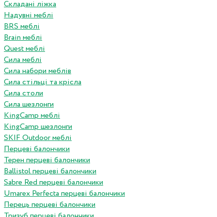
Складані ліжка
Надувні меблі
BRS меблі
Brain меблі
Quest меблі
Сила меблі
Сила набори меблів
Сила стільці та крісла
Сила столи
Сила шезлонги
KingCamp меблі
KingCamp шезлонги
SKIF Outdoor меблі
Перцеві балончики
Терен перцеві балончики
Ballistol перцеві балончики
Sabre Red перцеві балончики
Umarex Perfecta перцеві балончики
Перець перцеві балончики
Тризуб перцеві балончики