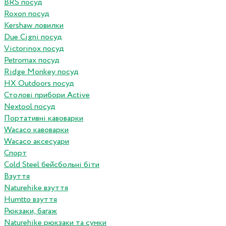
BRS посуд
Roxon посуд
Kershaw ловилки
Due Cigni посуд
Victorinox посуд
Petromax посуд
Ridge Monkey посуд
HX Outdoors посуд
Столові прибори Active
Nextool посуд
Портативні кавоварки
Wacaco кавоварки
Wacaco аксесуари
Спорт
Cold Steel бейсбольні біти
Взуття
Naturehike взуття
Humtto взуття
Рюкзаки, багаж
Naturehike рюкзаки та сумки