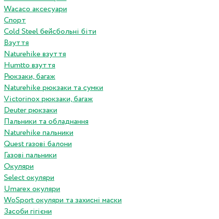
Wacaco аксесуари
Спорт
Cold Steel бейсбольні біти
Взуття
Naturehike взуття
Humtto взуття
Рюкзаки, багаж
Naturehike рюкзаки та сумки
Victorinox рюкзаки, багаж
Deuter рюкзаки
Пальники та обладнання
Naturehike пальники
Quest газові балони
Газові пальники
Окуляри
Select окуляри
Umarex окуляри
WoSport окуляри та захисні маски
Засоби гігієни