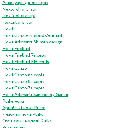
Аксесуари до ліхтарів
Nextorch ліхтарі
NexTool ліхтарі
Flextail ліхтарі
Ножі
Ножі Ganzo-Firebird-Adimanti
Ножі Adimanti Skimen design
Ножі Firebird
Ножі Firebird 7а серія
Ножі Firebird FH серія
Ножі Ganzo
Ножі Ganzo 6а серія
Ножі Ganzo 8а серія
Ножі Ganzo 7а серія
Ножі Adimanti Samson by Ganzo
Ruike ножі
Армійські ножі Ruike
Класичні ножі Ruike
Спеціальні моделі Ruike
Roxon ножi