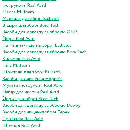
Інструмент Real Avid
Масла Milfoam
Мастила для зброї Ballistol
Вішери для зброї Bore Tech
Засоби для догляду за зброєю GNP
Йорж Real Avid
Патчі для чищення зброї Ballistol
Засоби для догляду за зброєю Bore Tech
Килимок Real Avid
Піна Milfoam
Шомполи для зброї Ballistol
Засоби для чищення Hoppe`s
Мульти Інструмент Real Avid
Набір для чистки Real Avid
Йоржі для зброї Bore Tech
Засоби для догляду за зброєю Dewey
Засоби для чищення зброї Терен
Протяжка Real Avid
Шомпол Real Avid