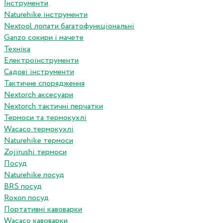
Інструменти
Naturehike інструменти
Nextool лопати багатофункціональні
Ganzo сокири і мачете
Техніка
Електроінструменти
Садові інструменти
Тактичне спорядження
Nextorch аксесуари
Nextorch тактичні перчатки
Термоси та термокухлі
Wacaco термокухлі
Naturehike термоси
Zojirushi термоси
Посуд
Naturehike посуд
BRS посуд
Roxon посуд
Портативні кавоварки
Wacaco кавоварки