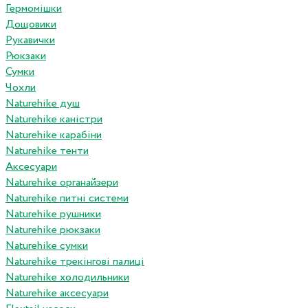
Гермомішки
Дощовики
Рукавички
Рюкзаки
Сумки
Чохли
Naturehike душ
Naturehike каністри
Naturehike карабіни
Naturehike тенти
Аксесуари
Naturehike органайзери
Naturehike питні системи
Naturehike рушники
Naturehike рюкзаки
Naturehike сумки
Naturehike трекінгові палиці
Naturehike холодильники
Naturehike аксесуари