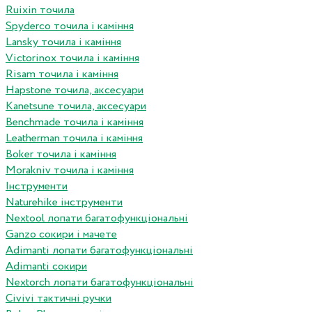
Ruixin точила
Spyderco точила і каміння
Lansky точила і каміння
Victorinox точила і каміння
Risam точила і каміння
Hapstone точила, аксесуари
Kanetsune точила, аксесуари
Benchmade точила і каміння
Leatherman точила і каміння
Boker точила і каміння
Morakniv точила і каміння
Інструменти
Naturehike інструменти
Nextool лопати багатофункціональні
Ganzo сокири і мачете
Adimanti лопати багатофункціональні
Adimanti сокири
Nextorch лопати багатофункціональні
Сivivi тактичні ручки