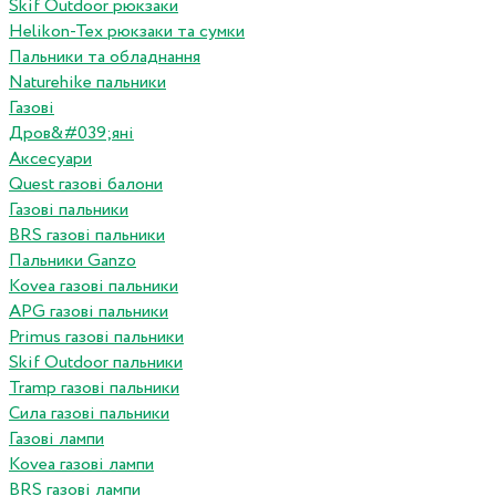
Skif Outdoor рюкзаки
Helikon-Tex рюкзаки та сумки
Пальники та обладнання
Naturehike пальники
Газові
Дров&#039;яні
Аксесуари
Quest газові балони
Газові пальники
BRS газові пальники
Пальники Ganzo
Kovea газові пальники
APG газові пальники
Primus газові пальники
Skif Outdoor пальники
Tramp газові пальники
Сила газові пальники
Газові лампи
Kovea газові лампи
BRS газові лампи