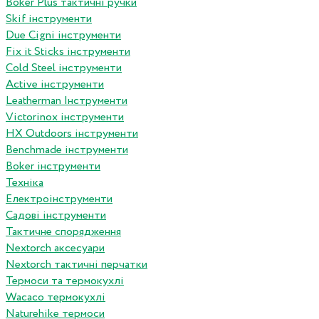
Boker Plus тактичні ручки
Skif інструменти
Due Cigni інструменти
Fix it Sticks інструменти
Сold Steel інструменти
Active інструменти
Leatherman Інструменти
Victorinox інструменти
HX Outdoors інструменти
Benchmade інструменти
Boker інструменти
Техніка
Електроінструменти
Садові інструменти
Тактичне спорядження
Nextorch аксесуари
Nextorch тактичні перчатки
Термоси та термокухлі
Wacaco термокухлі
Naturehike термоси