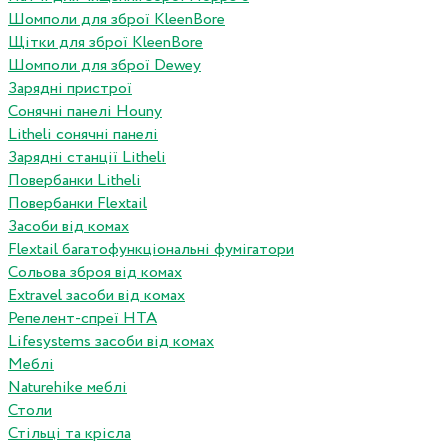
Шомполи для зброї KleenBore
Щітки для зброї KleenBore
Шомполи для зброї Dewey
Зарядні пристрої
Сонячні панелі Houny
Litheli сонячні панелі
Зарядні станції Litheli
Повербанки Litheli
Повербанки Flextail
Засоби від комах
Flextail багатофункціональні фумігатори
Сольова зброя від комах
Extravel засоби від комах
Репелент-спреї HTA
Lifesystems засоби від комах
Меблі
Naturehike меблі
Столи
Стільці та крісла