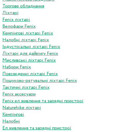
Торгове обладнання
Ліхтарі
Fenix ліхтарі
Велофари Fenix
Кемпінгові ліхтарі Fenix
Налобні ліхтарі Fenix
Індустріальні ліхтарі Fenix
Ліхтарі для дайвінгу Fenix
Мисливські ліхтарі Fenix
Набори Fenix
Повсякденні ліхтарі Fenix
Пошуково-рятувальні ліхтарі Fenix
Тактичні ліхтарі Fenix
Fenix аксесуари
Fenix ел живлення та зарядні пристрої
Naturehike ліхтарі
Кемпінгові
Налобні
Ел живлення та зарядні пристрої