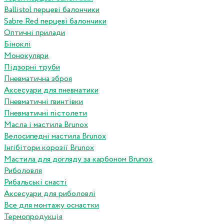
Ballistol перцеві балончики
Sabre Red перцеві балончики
Оптичні прилади
Біноклі
Монокуляри
Підзорні труби
Пневматична зброя
Аксесуари для пневматики
Пневматичні гвинтівки
Пневматичні пістолети
Масла і мастила Brunox
Велосипедні мастила Brunox
Інгібітори корозії Brunox
Мастила для догляду за карбоном Brunox
Риболовля
Рибальські снасті
Аксесуари для риболовлі
Все для монтажу оснастки
Термопродукція