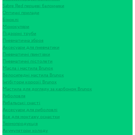
Sabre Red перцеві балончики
Оптичні прилади
Біноклі
Монокуляри
Підзорні труби
Пневматична зброя
Аксесуари для пневматики
Пневматичні гвинтівки
Пневматичні пістолети
Масла і мастила Brunox
Велосипедні мастила Brunox
Інгібітори корозії Brunox
Мастила для догляду за карбоном Brunox
Риболовля
Рибальські снасті
Аксесуари для риболовлі
Все для монтажу оснастки
Термопродукція
Акумулятори холоду