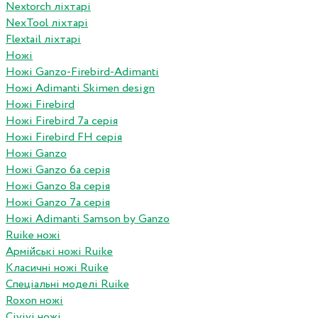
Nextorch ліхтарі
NexTool ліхтарі
Flextail ліхтарі
Ножі
Ножі Ganzo-Firebird-Adimanti
Ножі Adimanti Skimen design
Ножі Firebird
Ножі Firebird 7а серія
Ножі Firebird FH серія
Ножі Ganzo
Ножі Ganzo 6а серія
Ножі Ganzo 8а серія
Ножі Ganzo 7а серія
Ножі Adimanti Samson by Ganzo
Ruike ножі
Армійські ножі Ruike
Класичні ножі Ruike
Спеціальні моделі Ruike
Roxon ножi
Civivi ножі