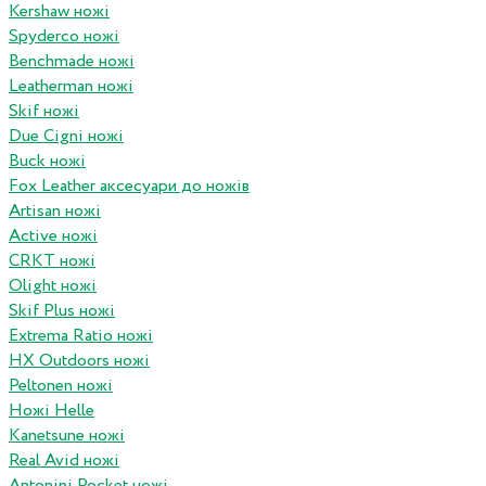
Kershaw ножі
Spyderco ножі
Benchmade ножі
Leatherman ножі
Skif ножі
Due Cigni ножі
Buck ножі
Fox Leather аксесуари до ножів
Artisan ножі
Active ножі
CRKT ножі
Olight ножі
Skif Plus ножі
Extrema Ratio ножі
HX Outdoors ножі
Peltonen ножі
Ножі Helle
Kanetsune ножі
Real Avid ножі
Antonini Pocket ножі