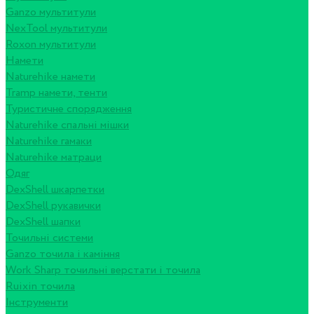
Ganzo мультитули
NexTool мультитули
Roxon мультитули
Намети
Naturehike намети
Tramp намети, тенти
Туристичне спорядження
Naturehike спальні мішки
Naturehike гамаки
Naturehike матраци
Одяг
DexShell шкарпетки
DexShell рукавички
DexShell шапки
Точильні системи
Ganzo точила і каміння
Work Sharp точильні верстати і точила
Ruixin точила
Інструменти