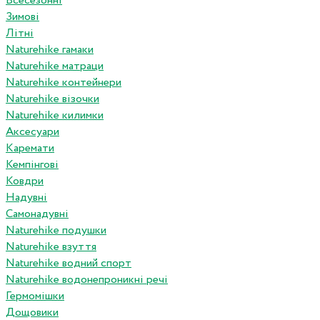
Всесезонні
Зимові
Літні
Naturehike гамаки
Naturehike матраци
Naturehike контейнери
Naturehike візочки
Naturehike килимки
Аксесуари
Каремати
Кемпінгові
Ковдри
Надувні
Самонадувні
Naturehike подушки
Naturehike взуття
Naturehike водний спорт
Naturehike водонепроникні речі
Гермомішки
Дощовики