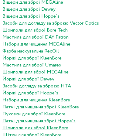
Вішери для зброї MEGAline
Вішери для зброї Dewey
Вішери для зброї Hoppe`s
Засоби для догляду за зброєю Vector Optics
Шомполи для зброї Bore Tech
Мастила для зброї DAY Patron
Набори для чищення MEGAline
Фарба маскувальна RecOil
Йоржі для зброї KleenBore
Мастила для зброї Umarex
Шомполи для зброї MEGAline
Йоржі для зброї Dewey
Засоби догляду за зброєю HTA
Йоржі для зброї Hoppe`s
Набори для чищення KleenBore
Патчі для чищення зброї KleenBore
Пуховки для зброї KleenBore
Патчі для чищення зброї Hoppe`s
Шомполи для зброї KleenBore
Щітки для зброї KleenBore