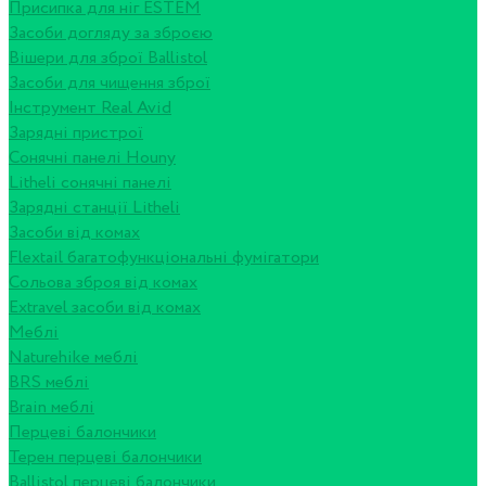
Присипка для ніг ESTEM
Засоби догляду за зброєю
Вішери для зброї Ballistol
Засоби для чищення зброї
Інструмент Real Avid
Зарядні пристрої
Сонячні панелі Houny
Litheli сонячні панелі
Зарядні станції Litheli
Засоби від комах
Flextail багатофункціональні фумігатори
Сольова зброя від комах
Extravel засоби від комах
Меблі
Naturehike меблі
BRS меблі
Brain меблі
Перцеві балончики
Терен перцеві балончики
Ballistol перцеві балончики