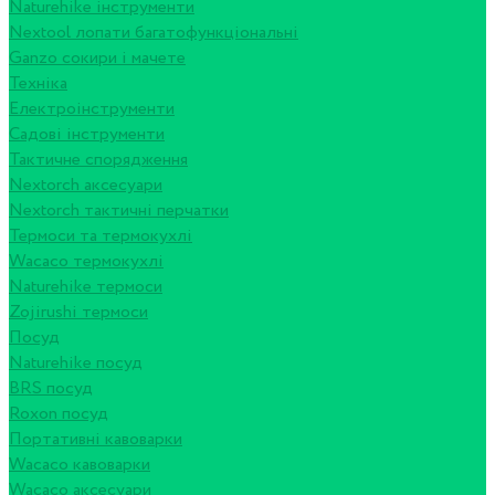
Naturehike інструменти
Nextool лопати багатофункціональні
Ganzo сокири і мачете
Техніка
Електроінструменти
Садові інструменти
Тактичне спорядження
Nextorch аксесуари
Nextorch тактичні перчатки
Термоси та термокухлі
Wacaco термокухлі
Naturehike термоси
Zojirushi термоси
Посуд
Naturehike посуд
BRS посуд
Roxon посуд
Портативні кавоварки
Wacaco кавоварки
Wacaco аксесуари