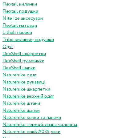
Flextail килимки
Flextail подушки
Nite Ize аксесуари
Flextail матраци
Litheli насоси
Tribe килимки, подушки
Одяг
DexShell шкарпетки
DexShell рукавички
DexShell шапки
Naturehike одяг
Naturehike рукавиці
Naturehike шкарпетки
Naturehike верхній одяг
Naturehike штани
Naturehike шапки
Naturehike кепки та панами
Naturehike термобілизна чоловіча
Naturehike пов&#039;язки