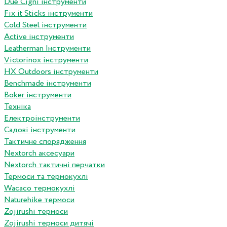
Due Cigni інструменти
Fix it Sticks інструменти
Сold Steel інструменти
Active інструменти
Leatherman Інструменти
Victorinox інструменти
HX Outdoors інструменти
Benchmade інструменти
Boker інструменти
Техніка
Електроінструменти
Садові інструменти
Тактичне спорядження
Nextorch аксесуари
Nextorch тактичні перчатки
Термоси та термокухлі
Wacaco термокухлі
Naturehike термоси
Zojirushi термоси
Zojirushi термоси дитячі