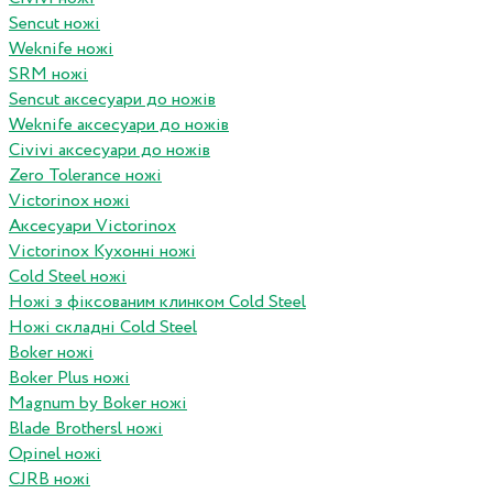
Sencut ножі
Weknife ножі
SRM ножі
Sencut аксесуари до ножів
Weknife аксесуари до ножів
Civivi аксесуари до ножів
Zero Tolerance ножі
Victorinox ножі
Аксесуари Victorinox
Victorinox Кухонні ножі
Cold Steel ножі
Ножі з фіксованим клинком Cold Steel
Ножі складні Cold Steel
Boker ножі
Boker Plus ножі
Magnum by Boker ножі
Blade Brothersl ножі
Opinel ножі
CJRB ножі