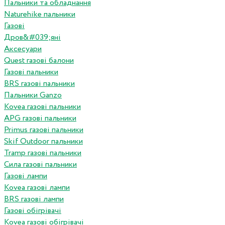
Пальники та обладнання
Naturehike пальники
Газові
Дров&#039;яні
Аксесуари
Quest газові балони
Газові пальники
BRS газові пальники
Пальники Ganzo
Kovea газові пальники
APG газові пальники
Primus газові пальники
Skif Outdoor пальники
Tramp газові пальники
Сила газові пальники
Газові лампи
Kovea газові лампи
BRS газові лампи
Газові обігрівачі
Kovea газові обігрівачі