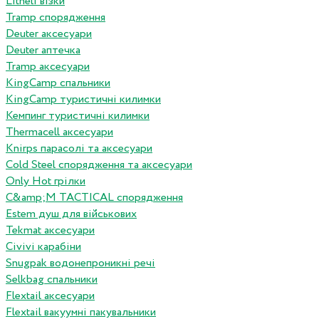
Litheli візки
Tramp спорядження
Deuter аксесуари
Deuter аптечка
Tramp аксесуари
KingCamp спальники
KingCamp туристичні килимки
Кемпинг туристичні килимки
Thermacell аксесуари
Knirps парасолі та аксесуари
Cold Steel спорядження та аксесуари
Only Hot грілки
C&amp;M TACTICAL спорядження
Estem душ для військових
Tekmat аксесуари
Сivivi карабіни
Snugpak водонепроникні речі
Selkbag спальники
Flextail аксесуари
Flextail вакуумні пакувальники