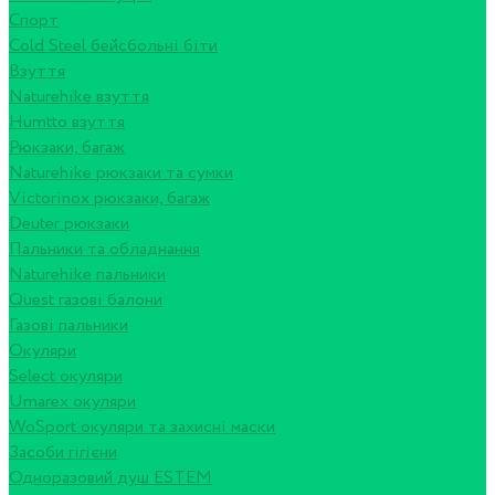
Спорт
Cold Steel бейсбольні біти
Взуття
Naturehike взуття
Humtto взуття
Рюкзаки, багаж
Naturehike рюкзаки та сумки
Victorinox рюкзаки, багаж
Deuter рюкзаки
Пальники та обладнання
Naturehike пальники
Quest газові балони
Газові пальники
Окуляри
Select окуляри
Umarex окуляри
WoSport окуляри та захисні маски
Засоби гігієни
Одноразовий душ ESTEM