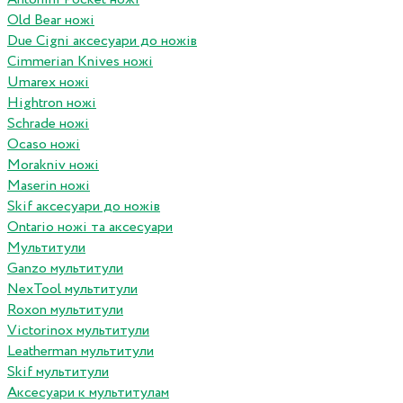
Old Bear ножі
Due Cigni аксесуари до ножів
Cimmerian Knives ножі
Umarex ножі
Hightron ножі
Schrade ножі
Ocaso ножі
Morakniv ножі
Maserin ножі
Skif аксесуари до ножів
Ontario ножі та аксесуари
Мультитули
Ganzo мультитули
NexTool мультитули
Roxon мультитули
Victorinox мультитули
Leatherman мультитули
Skif мультитули
Аксесуари к мультитулам