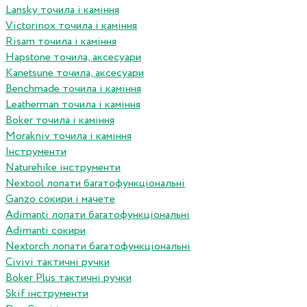
Lansky точила і каміння
Victorinox точила і каміння
Risam точила і каміння
Hapstone точила, аксесуари
Kanetsune точила, аксесуари
Benchmade точила і каміння
Leatherman точила і каміння
Boker точила і каміння
Morakniv точила і каміння
Інструменти
Naturehike інструменти
Nextool лопати багатофункціональні
Ganzo сокири і мачете
Adimanti лопати багатофункціональні
Adimanti сокири
Nextorch лопати багатофункціональні
Сivivi тактичні ручки
Boker Plus тактичні ручки
Skif інструменти