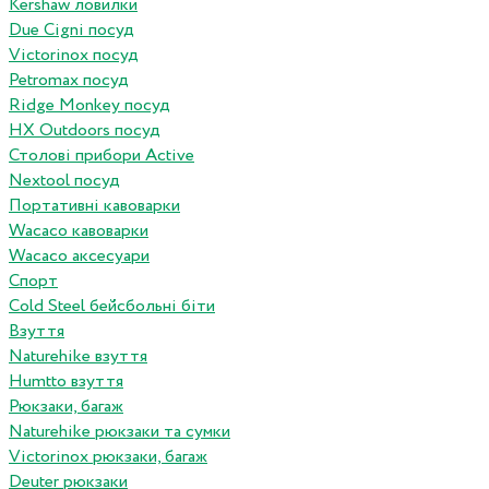
Kershaw ловилки
Due Cigni посуд
Victorinox посуд
Petromax посуд
Ridge Monkey посуд
HX Outdoors посуд
Столові прибори Active
Nextool посуд
Портативні кавоварки
Wacaco кавоварки
Wacaco аксесуари
Спорт
Cold Steel бейсбольні біти
Взуття
Naturehike взуття
Humtto взуття
Рюкзаки, багаж
Naturehike рюкзаки та сумки
Victorinox рюкзаки, багаж
Deuter рюкзаки