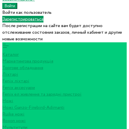
Войти как пользователь
Зарегистрироваться
После регистрации на сайте вам будет доступно
отслеживание состояния заказов, личный кабинет и другие
новые возможности
Каталог
Маркетингова продукція
Торгове обладнання
Ліхтарі
Fenix ліхтарі
Fenix аксесуари
Fenix ел живлення та зарядні пристрої
Ножі
Ножі Ganzo-Firebird-Adimanti
Ruike ножі
Roxon ножi
Мультитули