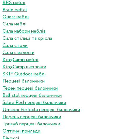
BRS меблі
Brain меблі
Quest меблі
Сила меблі
Сила набори меблів
Сила стільці та крісла
Сила столи
Сила шезлонги
KingCamp меблі
KingCamp шезлонги
SKIF Outdoor меблі
Перцеві балончики
Терен перцеві балончики
Ballistol перцеві балончики
Sabre Red перцеві балончики
Umarex Perfecta перцеві балончики
Перець перцеві балончики
Тризуб перцеві балончики
Оптичні прилади
Біноклі