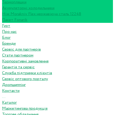
Термопляшки
Акумуляторні холодильники
Ніж Morakniv Flex нержавіюча сталь 12248
Пакет Fonarik
Гурт
Про нас
Блог
Бренди
Сервіс для партнерів
Стати партнером
Корпоративні замовлення
Гарантія та сервіс
Служба підтримки клієнтів
Сервіс оптового порталу
Дропшиппінг
Контакти
...
Каталог
Маркетингова продукція
Торгове обладнання