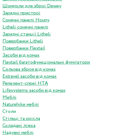
Шомполи для зброї Dewey
Зарядні пристрої
Сонячні панелі Houny
Litheli сонячні панелі
Зарядні станції Litheli
Повербанки Litheli
Повербанки Flextail
Засоби від комах
Flextail багатофункціональні фумігатори
Сольова зброя від комах
Extravel засоби від комах
Репелент-спреї HTA
Lifesystems засоби від комах
Меблі
Naturehike меблі
Столи
Стільці та крісла
Складані ліжка
Надувні меблі