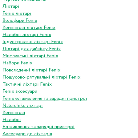
Ліхтарі
Fenix ліхтарі
Велофари Fenix
Кемпінгові ліхтарі Fenix
Налобні ліхтарі Fenix
Індустріальні ліхтарі Fenix
Ліхтарі для дайвінгу Fenix
Мисливські ліхтарі Fenix
Набори Fenix
Повсякденні ліхтарі Fenix
Пошуково-рятувальні ліхтарі Fenix
Тактичні ліхтарі Fenix
Fenix аксесуари
Fenix ел живлення та зарядні пристрої
Naturehike ліхтарі
Кемпінгові
Налобні
Ел живлення та зарядні пристрої
Аксесуари до ліхтарів