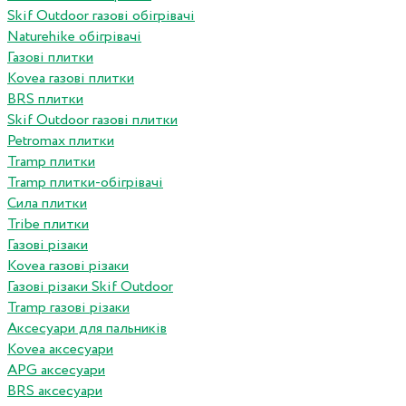
Skif Outdoor газові обігрівачі
Naturehike обігрівачі
Газові плитки
Kovea газові плитки
BRS плитки
Skif Outdoor газові плитки
Petromax плитки
Tramp плитки
Tramp плитки-обігрівачі
Сила плитки
Tribe плитки
Газові різаки
Kovea газові різаки
Газові різаки Skif Outdoor
Tramp газові різаки
Аксесуари для пальників
Kovea аксесуари
APG аксесуари
BRS аксесуари