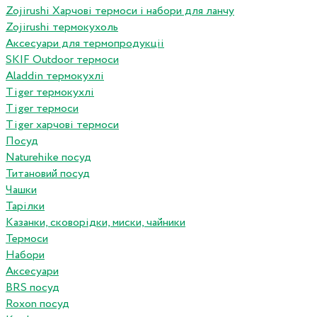
Zojirushi Харчові термоси і набори для ланчу
Zojirushi термокухоль
Аксесуари для термопродукціі
SKIF Outdoor термоси
Aladdin термокухлі
Tiger термокухлі
Tiger термоси
Tiger харчові термоси
Посуд
Naturehike посуд
Титановий посуд
Чашки
Тарілки
Казанки, сковорідки, миски, чайники
Термоси
Набори
Аксесуари
BRS посуд
Roxon посуд