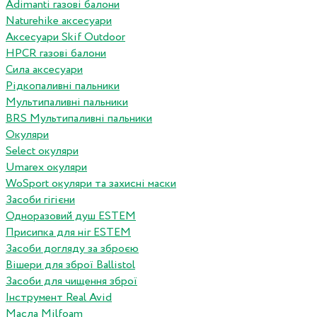
Adimanti газові балони
Naturehike аксесуари
Аксесуари Skif Outdoor
HPCR газові балони
Сила аксесуари
Рідкопаливні пальники
Мультипаливні пальники
BRS Мультипаливні пальники
Окуляри
Select окуляри
Umarex окуляри
WoSport окуляри та захисні маски
Засоби гігієни
Одноразовий душ ESTEM
Присипка для ніг ESTEM
Засоби догляду за зброєю
Вішери для зброї Ballistol
Засоби для чищення зброї
Інструмент Real Avid
Масла Milfoam