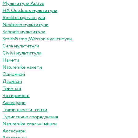
Мультитули Active
HX Outdoors мультитули
Rocktol мультитули
Nextorch мультитули
Schrade мультитули
Smith&amp;Wesson мультитули
Сила мультитули
Civivi мультитули
Намети
Naturehike намети
Одномісні
Двомісні
Тримісні
Чотиримісні
Аксесуари
Tramp намети, тенти
Туристичне спорядження
Naturehike спальні мішки
Аксесуари