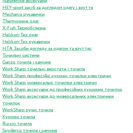
Naturehike аксесуари
HEY-sport засіб за доглядом одягу і взуття
Mechanix рукавички
Thermowave одяг
X-Fish Термобілизна
Helikon-Tex одяг
Helikon-Tex рукавички
HTA Засоби догляду за одягом та взуттяс
Точильні системи
Ganzo точила і каміння
Work Sharp точильні верстати і точила
Work Sharp професiйнi кухоннi точилки электричнi
Work Sharp унiверсальнi точилки электричнi
Work Sharp аксесуари до професiйних кухонних точилок
Work Sharp аксесуари до унiверсальних электричних
точилок
WorkSharp ручні точила
Кухонні точила
Ruixin точила
Spyderco точила і каміння