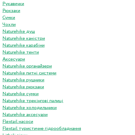
Рукавички
Рюкзаки
Сумки
Чохли
Naturehike душ
Naturehike каністри
Naturehike карабіни
Naturehike тенти
Аксесуари
Naturehike органайзери
Naturehike питні системи
Naturehike рушники
Naturehike рюкзаки
Naturehike сумки
Naturehike трекінгові палиці
Naturehike холодильники
Naturehike аксесуари
Flextail насоси
Flextail туристичне гідрообладнання