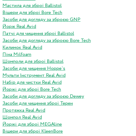
Мастила для зброї Ballistol
Вішери для зброї Bore Tech
Засоби для догляду за зброєю GNP
Йорж Real Avid
Патчі для чищення зброї Ballistol
Засоби для догляду за зброєю Bore Tech
Килимок Real Avid
Піна Milfoam
Шомполи для зброї Ballistol
Засоби для чищення Hoppe`s
Мульти Інструмент Real Avid
Набір для чистки Real Avid
Йоржі для зброї Bore Tech
Засоби для догляду за зброєю Dewey
Засоби для чищення зброї Терен
Протяжка Real Avid
Шомпол Real Avid
Йоржі для зброї MEGAline
Вішери для зброї KleenBore