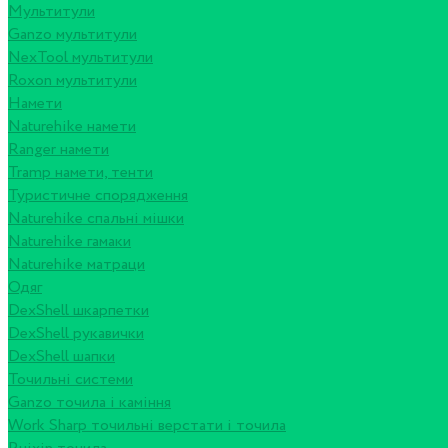
Мультитули
Ganzo мультитули
NexTool мультитули
Roxon мультитули
Намети
Naturehike намети
Ranger намети
Tramp намети, тенти
Туристичне спорядження
Naturehike спальні мішки
Naturehike гамаки
Naturehike матраци
Одяг
DexShell шкарпетки
DexShell рукавички
DexShell шапки
Точильні системи
Ganzo точила і каміння
Work Sharp точильні верстати і точила