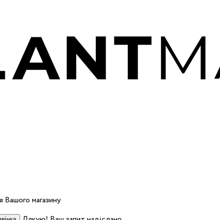
 Вашого магазину
Дякую! Ваш запит надіслано.
вінка