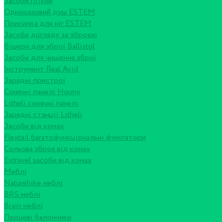
Засоби гігієни
Одноразовий душ ESTEM
Присипка для ніг ESTEM
Засоби догляду за зброєю
Вішери для зброї Ballistol
Засоби для чищення зброї
Інструмент Real Avid
Зарядні пристрої
Сонячні панелі Houny
Litheli сонячні панелі
Зарядні станції Litheli
Засоби від комах
Flextail багатофункціональні фумігатори
Сольова зброя від комах
Extravel засоби від комах
Меблі
Naturehike меблі
BRS меблі
Brain меблі
Перцеві балончики