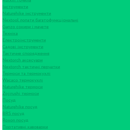
Ruixin точила
Інструменти
Naturehike інструменти
Nextool лопати багатофункціональні
Ganzo сокири і мачете
Техніка
Електроінструменти
Садові інструменти
Тактичне спорядження
Nextorch аксесуари
Nextorch тактичні перчатки
Термоси та термокухлі
Wacaco термокухлі
Naturehike термоси
Zojirushi термоси
Посуд
Naturehike посуд
BRS посуд
Roxon посуд
Портативні кавоварки