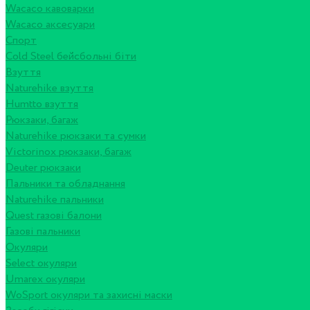
Wacaco кавоварки
Wacaco аксесуари
Спорт
Cold Steel бейсбольні біти
Взуття
Naturehike взуття
Humtto взуття
Рюкзаки, багаж
Naturehike рюкзаки та сумки
Victorinox рюкзаки, багаж
Deuter рюкзаки
Пальники та обладнання
Naturehike пальники
Quest газові балони
Газові пальники
Окуляри
Select окуляри
Umarex окуляри
WoSport окуляри та захисні маски