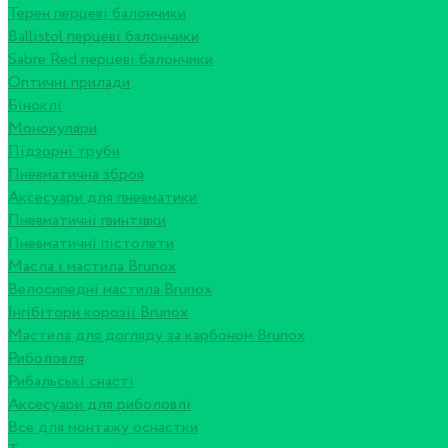
Терен перцеві балончики
Ballistol перцеві балончики
Sabre Red перцеві балончики
Оптичні прилади
Біноклі
Монокуляри
Підзорні труби
Пневматична зброя
Аксесуари для пневматики
Пневматичні гвинтівки
Пневматичні пістолети
Масла і мастила Brunox
Велосипедні мастила Brunox
Інгібітори корозії Brunox
Мастила для догляду за карбоном Brunox
Риболовля
Рибальські снасті
Аксесуари для риболовлі
Все для монтажу оснастки