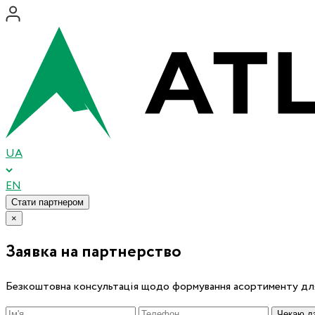
UA
EN
Стати партнером
×
Заявка на партнерство
Безкоштовна консультація щодо формування асортименту для
Чекаю дз