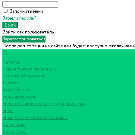
Запомнить меня
Забыли пароль?
Войти как пользователь
Зарегистрироваться
После регистрации на сайте вам будет доступно отслеживани
Каталог
Маркетингова продукція
Торгове обладнання
Ліхтарі
Fenix ліхтарі
Fenix аксесуари
Fenix ел живлення та зарядні пристрої
Ножі
Ножі Ganzo-Firebird-Adimanti
Ruike ножі
Roxon ножi