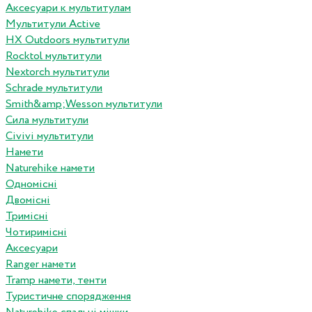
Аксесуари к мультитулам
Мультитули Active
HX Outdoors мультитули
Rocktol мультитули
Nextorch мультитули
Schrade мультитули
Smith&amp;Wesson мультитули
Сила мультитули
Civivi мультитули
Намети
Naturehike намети
Одномісні
Двомісні
Тримісні
Чотиримісні
Аксесуари
Ranger намети
Tramp намети, тенти
Туристичне спорядження