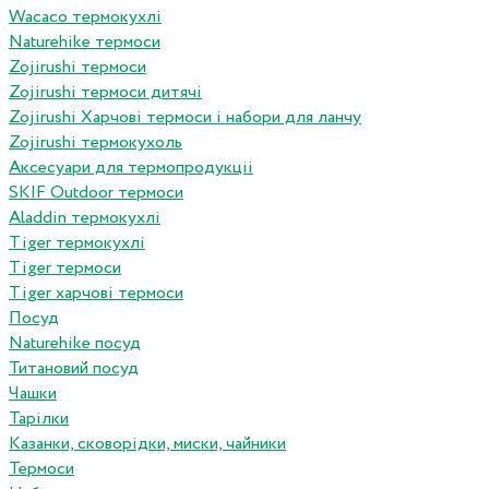
Wacaco термокухлі
Naturehike термоси
Zojirushi термоси
Zojirushi термоси дитячі
Zojirushi Харчові термоси і набори для ланчу
Zojirushi термокухоль
Аксесуари для термопродукціі
SKIF Outdoor термоси
Aladdin термокухлі
Tiger термокухлі
Tiger термоси
Tiger харчові термоси
Посуд
Naturehike посуд
Титановий посуд
Чашки
Тарілки
Казанки, сковорідки, миски, чайники
Термоси