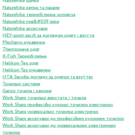
Naturehike шапки
Naturehike кепки та панами
Naturehike термобілизна чоловіча
Naturehike пов&#039;язки
Naturehike аксесуари
HEY-sport засіб за доглядом одягу і взуття
Mechanix рукавички
Thermowave одяг
X-Fish Термобілизна
Helikon-Tex одяг
Helikon-Tex рукавички
HTA Засоби догляду за одягом та взуттяс
Точильні системи
Ganzo точила і каміння
Work Sharp точильні верстати і точила
Work Sharp професiйнi кухоннi точилки электричнi
Work Sharp унiверсальнi точилки электричнi
Work Sharp аксесуари до професiйних кухонних точилок
Work Sharp аксесуари до унiверсальних электричних
точилок