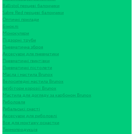
Ballistol перцеві балончики
Sabre Red перцеві балончики
Оптичні прилади
Біноклі
Монокуляри
Підзорні труби
Пневматична зброя
Аксесуари для пневматики
Пневматичні гвинтівки
Пневматичні пістолети
Масла і мастила Brunox
Велосипедні мастила Brunox
Інгібітори корозії Brunox
Мастила для догляду за карбоном Brunox
Риболовля
Рибальські снасті
Аксесуари для риболовлі
Все для монтажу оснастки
Термопродукція