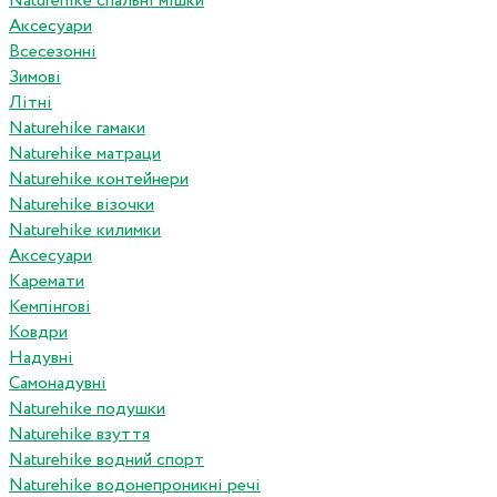
Naturehike спальні мішки
Аксесуари
Всесезонні
Зимові
Літні
Naturehike гамаки
Naturehike матраци
Naturehike контейнери
Naturehike візочки
Naturehike килимки
Аксесуари
Каремати
Кемпінгові
Ковдри
Надувні
Самонадувні
Naturehike подушки
Naturehike взуття
Naturehike водний спорт
Naturehike водонепроникні речі