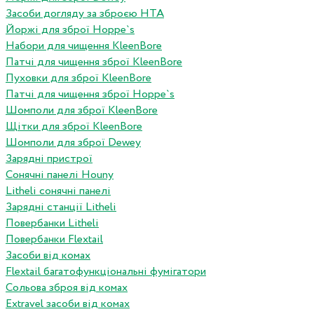
Засоби догляду за зброєю HTA
Йоржі для зброї Hoppe`s
Набори для чищення KleenBore
Патчі для чищення зброї KleenBore
Пуховки для зброї KleenBore
Патчі для чищення зброї Hoppe`s
Шомполи для зброї KleenBore
Щітки для зброї KleenBore
Шомполи для зброї Dewey
Зарядні пристрої
Сонячні панелі Houny
Litheli сонячні панелі
Зарядні станції Litheli
Повербанки Litheli
Повербанки Flextail
Засоби від комах
Flextail багатофункціональні фумігатори
Сольова зброя від комах
Extravel засоби від комах