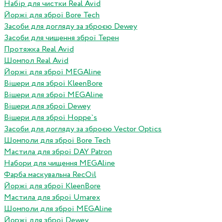
Набір для чистки Real Avid
Йоржі для зброї Bore Tech
Засоби для догляду за зброєю Dewey
Засоби для чищення зброї Терен
Протяжка Real Avid
Шомпол Real Avid
Йоржі для зброї MEGAline
Вішери для зброї KleenBore
Вішери для зброї MEGAline
Вішери для зброї Dewey
Вішери для зброї Hoppe`s
Засоби для догляду за зброєю Vector Optics
Шомполи для зброї Bore Tech
Мастила для зброї DAY Patron
Набори для чищення MEGAline
Фарба маскувальна RecOil
Йоржі для зброї KleenBore
Мастила для зброї Umarex
Шомполи для зброї MEGAline
Йоржі для зброї Dewey