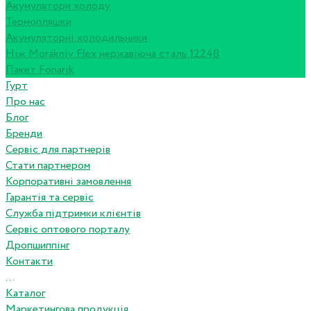
Акумулятори холоду
Термопляшки
Акумуляторні холодильники
Ніж Morakniv Flex нержавіюча сталь 12248
Пакет Fonarik
Гурт
Про нас
Блог
Бренди
Сервіс для партнерів
Стати партнером
Корпоративні замовлення
Гарантія та сервіс
Служба підтримки клієнтів
Сервіс оптового порталу
Дропшиппінг
Контакти
...
Каталог
Маркетингова продукція