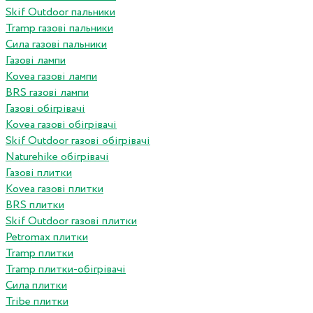
Skif Outdoor пальники
Tramp газові пальники
Сила газові пальники
Газові лампи
Kovea газові лампи
BRS газові лампи
Газові обігрівачі
Kovea газові обігрівачі
Skif Outdoor газові обігрівачі
Naturehike обігрівачі
Газові плитки
Kovea газові плитки
BRS плитки
Skif Outdoor газові плитки
Petromax плитки
Tramp плитки
Tramp плитки-обігрівачі
Сила плитки
Tribe плитки