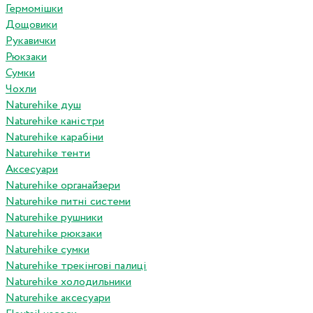
Гермомішки
Дощовики
Рукавички
Рюкзаки
Сумки
Чохли
Naturehike душ
Naturehike каністри
Naturehike карабіни
Naturehike тенти
Аксесуари
Naturehike органайзери
Naturehike питні системи
Naturehike рушники
Naturehike рюкзаки
Naturehike сумки
Naturehike трекінгові палиці
Naturehike холодильники
Naturehike аксесуари