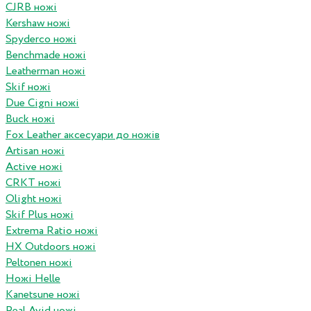
CJRB ножі
Kershaw ножі
Spyderco ножі
Benchmade ножі
Leatherman ножі
Skif ножі
Due Cigni ножі
Buck ножі
Fox Leather аксесуари до ножів
Artisan ножі
Active ножі
CRKT ножі
Olight ножі
Skif Plus ножі
Extrema Ratio ножі
HX Outdoors ножі
Peltonen ножі
Ножі Helle
Kanetsune ножі
Real Avid ножі