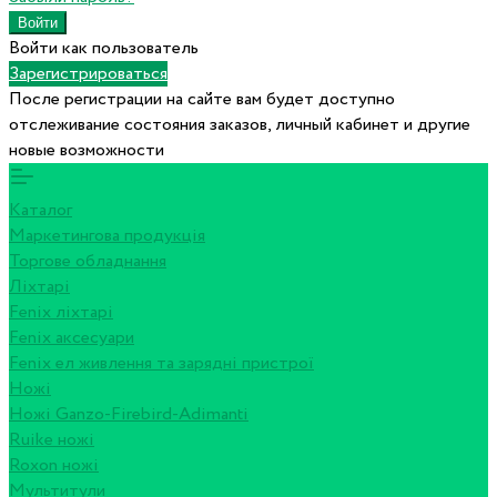
Войти как пользователь
Зарегистрироваться
После регистрации на сайте вам будет доступно
отслеживание состояния заказов, личный кабинет и другие
новые возможности
Каталог
Маркетингова продукція
Торгове обладнання
Ліхтарі
Fenix ліхтарі
Fenix аксесуари
Fenix ел живлення та зарядні пристрої
Ножі
Ножі Ganzo-Firebird-Adimanti
Ruike ножі
Roxon ножi
Мультитули