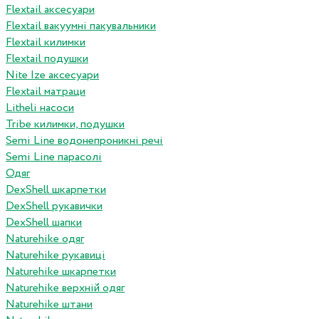
Flextail аксесуари
Flextail вакуумні пакувальники
Flextail килимки
Flextail подушки
Nite Ize аксесуари
Flextail матраци
Litheli насоси
Tribe килимки, подушки
Semi Line водонепроникні речі
Semi Line парасолі
Одяг
DexShell шкарпетки
DexShell рукавички
DexShell шапки
Naturehike одяг
Naturehike рукавиці
Naturehike шкарпетки
Naturehike верхній одяг
Naturehike штани