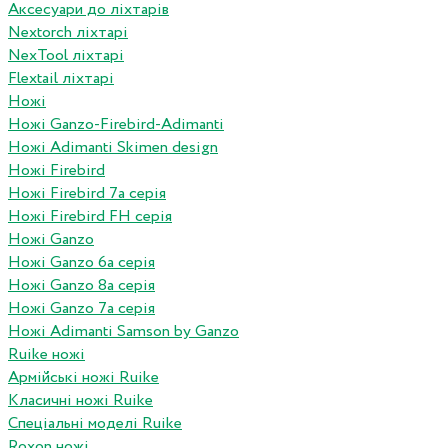
Аксесуари до ліхтарів
Nextorch ліхтарі
NexTool ліхтарі
Flextail ліхтарі
Ножі
Ножі Ganzo-Firebird-Adimanti
Ножі Adimanti Skimen design
Ножі Firebird
Ножі Firebird 7а серія
Ножі Firebird FH серія
Ножі Ganzo
Ножі Ganzo 6а серія
Ножі Ganzo 8а серія
Ножі Ganzo 7а серія
Ножі Adimanti Samson by Ganzo
Ruike ножі
Армійські ножі Ruike
Класичні ножі Ruike
Спеціальні моделі Ruike
Roxon ножi