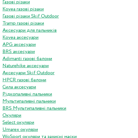
Газові різаки
Kovea газові різаки
Газові різаки Skif Outdoor
Tramp газові різаки
Аксесуари для пальників
Kovea аксесуари
APG аксесуари
BRS аксесуари
Adimanti газові балони
Naturehike аксесуари
Аксесуари Skif Outdoor
HPCR газові балони
Сила аксесуари
Рідкопаливні пальники
Мультипаливні пальники
BRS Мультипаливні пальники
Окуляри
Select окуляри
Umarex окуляри
WoSport окуляри та захисні маски