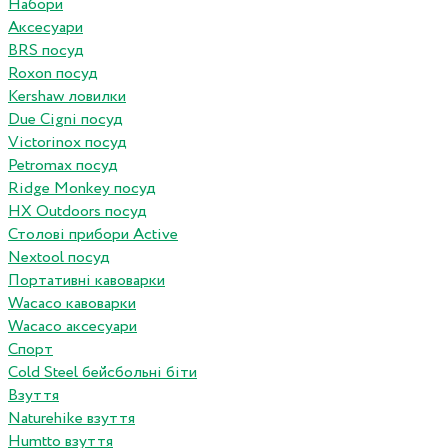
Набори
Аксесуари
BRS посуд
Roxon посуд
Kershaw ловилки
Due Cigni посуд
Victorinox посуд
Petromax посуд
Ridge Monkey посуд
HX Outdoors посуд
Столові прибори Active
Nextool посуд
Портативні кавоварки
Wacaco кавоварки
Wacaco аксесуари
Спорт
Cold Steel бейсбольні біти
Взуття
Naturehike взуття
Humtto взуття