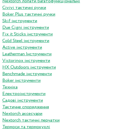
Nextorch лопати багатофункціональні
Сivivi тактичні ручки
Boker Plus тактичні ручки
Skif інструменти
Due Cigni інструменти
Fix it Sticks інструменти
Сold Steel інструменти
Active інструменти
Leatherman Інструменти
Victorinox інструменти
HX Outdoors інструменти
Benchmade інструменти
Boker інструменти
Техніка
Електроінструменти
Садові інструменти
Тактичне спорядження
Nextorch аксесуари
Nextorch тактичні перчатки
Термоси та термокухлі