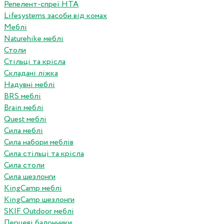
Репелент-спреї HTA
Lifesystems засоби від комах
Меблі
Naturehike меблі
Столи
Стільці та крісла
Складані ліжка
Надувні меблі
BRS меблі
Brain меблі
Quest меблі
Сила меблі
Сила набори меблів
Сила стільці та крісла
Сила столи
Сила шезлонги
KingCamp меблі
KingCamp шезлонги
SKIF Outdoor меблі
Перцеві балончики