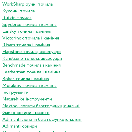
WorkSharp ручні точила
Кухонні точила
Ruixin точила
Spyderco точила і каміння
Lansky точила і каміння
Victorinox точила і каміння
Risam точила і каміння
Hapstone точила, аксесуари
Kanetsune точила, аксесуари
Benchmade точила і каміння
Leatherman точила і каміння
Boker точила і каміння
Morakniv точила і каміння
Інструменти
Naturehike інструменти
Nextool лопати багатофункціональні
Ganzo сокири і мачете
Adimanti лопати багатофункціональні
Adimanti сокири