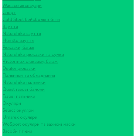
Wacaco аксесуари
Спорт
Cold Steel бейсбольні біти
Взуття
Naturehike взуття
Humtto взуття
Рюкзаки, багаж
Naturehike рюкзаки та сумки
Victorinox рюкзаки, багаж
Deuter рюкзаки
Пальники та обладнання
Naturehike пальники
Quest газові балони
Газові пальники
Окуляри
Select окуляри
Umarex окуляри
WoSport окуляри та захисні маски
Засоби гігієни