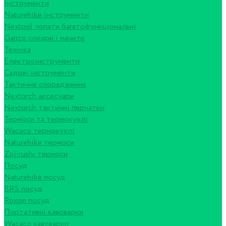
Інструменти
Naturehike інструменти
Nextool лопати багатофункціональні
Ganzo сокири і мачете
Техніка
Електроінструменти
Садові інструменти
Тактичне спорядження
Nextorch аксесуари
Nextorch тактичні перчатки
Термоси та термокухлі
Wacaco термокухлі
Naturehike термоси
Zojirushi термоси
Посуд
Naturehike посуд
BRS посуд
Roxon посуд
Портативні кавоварки
Wacaco кавоварки