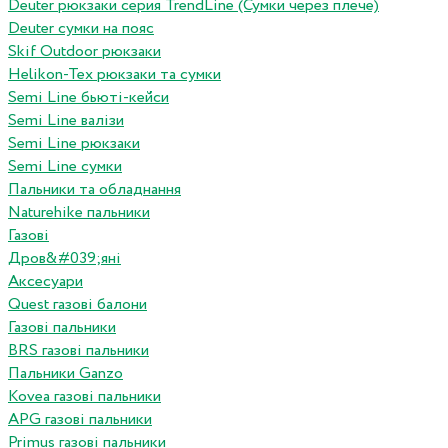
Deuter рюкзаки серия TrendLine (Сумки через плече)
Deuter сумки на пояс
Skif Outdoor рюкзаки
Helikon-Tex рюкзаки та сумки
Semi Line бьюті-кейси
Semi Line валізи
Semi Line рюкзаки
Semi Line сумки
Пальники та обладнання
Naturehike пальники
Газові
Дров&#039;яні
Аксесуари
Quest газові балони
Газові пальники
BRS газові пальники
Пальники Ganzo
Kovea газові пальники
APG газові пальники
Primus газові пальники