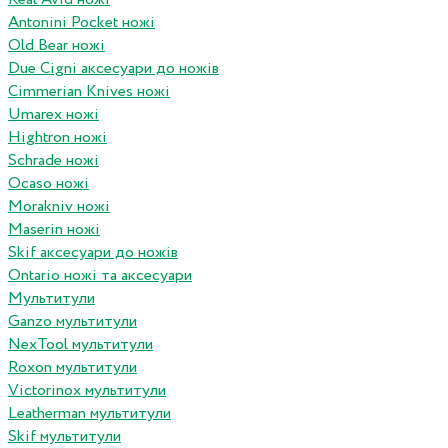
Antonini Pocket ножі
Old Bear ножі
Due Cigni аксесуари до ножів
Cimmerian Knives ножі
Umarex ножі
Hightron ножі
Schrade ножі
Ocaso ножі
Morakniv ножі
Maserin ножі
Skif аксесуари до ножів
Ontario ножі та аксесуари
Мультитули
Ganzo мультитули
NexTool мультитули
Roxon мультитули
Victorinox мультитули
Leatherman мультитули
Skif мультитули