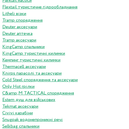
Flextail насоси
Flextail туристичне гідрообладнання
Litheli візки
Tramp спорядження
Deuter аксесуари
Deuter аптечка
Tramp аксесуари
KingCamp спальники
KingCamp туристичні килимки
Кемпинг туристичні килимки
Thermacell аксесуари
Knirps парасолі та аксесуари
Cold Steel спорядження та аксесуари
Only Hot грілки
C&amp;M TACTICAL спорядження
Estem душ для військових
Tekmat аксесуари
Сivivi карабіни
Snugpak водонепроникні речі
Selkbag спальники