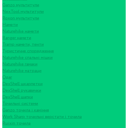
Ganzo мультитули
NexTool мультитули
Roxon мультитули
Намети
Naturehike намети
Ranger намети
Tramp намети, тенти
Туристичне спорядження
Naturehike спальні мішки
Naturehike гамаки
Naturehike матраци
Одяг
DexShell шкарпетки
DexShell рукавички
DexShell шапки
Точильні системи
Ganzo точила і каміння
Work Sharp точильні верстати і точила
Ruixin точила