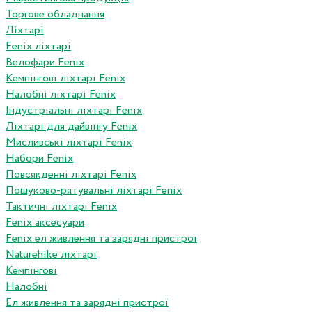
Торгове обладнання
Ліхтарі
Fenix ліхтарі
Велофари Fenix
Кемпінгові ліхтарі Fenix
Налобні ліхтарі Fenix
Індустріальні ліхтарі Fenix
Ліхтарі для дайвінгу Fenix
Мисливські ліхтарі Fenix
Набори Fenix
Повсякденні ліхтарі Fenix
Пошуково-рятувальні ліхтарі Fenix
Тактичні ліхтарі Fenix
Fenix аксесуари
Fenix ел живлення та зарядні пристрої
Naturehike ліхтарі
Кемпінгові
Налобні
Ел живлення та зарядні пристрої