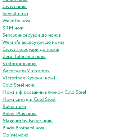
Civivi ножі
Sencut ножі
Weknife ножі
SRM ножі
Sencut аксесуари до ножів
Weknife аксесуари до ножів
Civivi аксесуари до ножів
Zero Tolerance ножі
Victorinox ножі
Аксесуари Victorinox
Victorinox Кухонні ножі
Cold Steel ножі
Ножі з фіксованим клинком Cold Steel
Ножі складні Cold Steel
Boker ножі
Boker Plus ножі
Magnum by Boker ножі
Blade Brothersl ножі
Opinel ножі