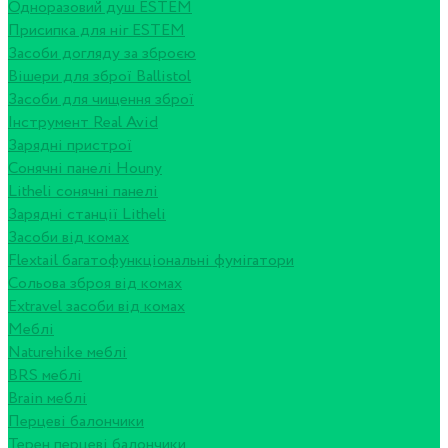
Одноразовий душ ESTEM
Присипка для ніг ESTEM
Засоби догляду за зброєю
Вішери для зброї Ballistol
Засоби для чищення зброї
Інструмент Real Avid
Зарядні пристрої
Сонячні панелі Houny
Litheli сонячні панелі
Зарядні станції Litheli
Засоби від комах
Flextail багатофункціональні фумігатори
Сольова зброя від комах
Extravel засоби від комах
Меблі
Naturehike меблі
BRS меблі
Brain меблі
Перцеві балончики
Терен перцеві балончики