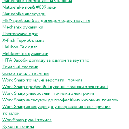
Naturehike термобілизна чоловіча
Naturehike пов&#039;язки
Naturehike аксесуари
HEY-sport засіб за доглядом одягу і взуття
Mechanix рукавички
Thermowave одяг
X-Fish Термобілизна
Helikon-Tex одяг
Helikon-Tex рукавички
HTA Засоби догляду за одягом та взуттяс
Точильні системи
Ganzo точила і каміння
Work Sharp точильні верстати і точила
Work Sharp професiйнi кухоннi точилки электричнi
Work Sharp унiверсальнi точилки электричнi
Work Sharp аксесуари до професiйних кухонних точилок
Work Sharp аксесуари до унiверсальних электричних
точилок
WorkSharp ручні точила
Кухонні точила