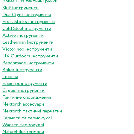
Boker Plus тактичні ручки
Skif інструменти
Due Cigni інструменти
Fix it Sticks інструменти
Сold Steel інструменти
Active інструменти
Leatherman Інструменти
Victorinox інструменти
HX Outdoors інструменти
Benchmade інструменти
Boker інструменти
Техніка
Електроінструменти
Садові інструменти
Тактичне спорядження
Nextorch аксесуари
Nextorch тактичні перчатки
Термоси та термокухлі
Wacaco термокухлі
Naturehike термоси