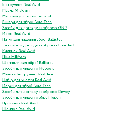
Інструмент Real Avid
Масла Milfoam
Мастила для зброї Ballistol
Вішери для зброї Bore Tech
Засоби для догляду за зброєю GNP
Йорж Real Avid
Патчі для чищення зброї Ballistol
Засоби для догляду за зброєю Bore Tech
Килимок Real Avid
Піна Milfoam
Шомполи для зброї Ballistol
Засоби для чищення Hoppe`s
Мульти Інструмент Real Avid
Набір для чистки Real Avid
Йоржі для зброї Bore Tech
Засоби для догляду за зброєю Dewey
Засоби для чищення зброї Терен
Протяжка Real Avid
Шомпол Real Avid