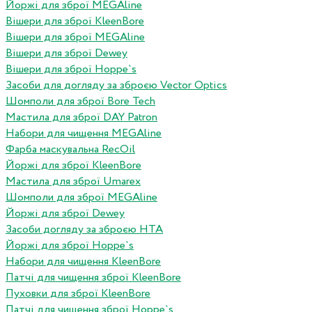
Йоржі для зброї MEGAline
Вішери для зброї KleenBore
Вішери для зброї MEGAline
Вішери для зброї Dewey
Вішери для зброї Hoppe`s
Засоби для догляду за зброєю Vector Optics
Шомполи для зброї Bore Tech
Мастила для зброї DAY Patron
Набори для чищення MEGAline
Фарба маскувальна RecOil
Йоржі для зброї KleenBore
Мастила для зброї Umarex
Шомполи для зброї MEGAline
Йоржі для зброї Dewey
Засоби догляду за зброєю HTA
Йоржі для зброї Hoppe`s
Набори для чищення KleenBore
Патчі для чищення зброї KleenBore
Пуховки для зброї KleenBore
Патчі для чищення зброї Hoppe`s