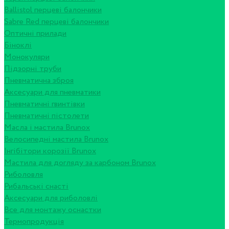
Ballistol перцеві балончики
Sabre Red перцеві балончики
Оптичні прилади
Біноклі
Монокуляри
Підзорні труби
Пневматична зброя
Аксесуари для пневматики
Пневматичні гвинтівки
Пневматичні пістолети
Масла і мастила Brunox
Велосипедні мастила Brunox
Інгібітори корозії Brunox
Мастила для догляду за карбоном Brunox
Риболовля
Рибальські снасті
Аксесуари для риболовлі
Все для монтажу оснастки
Термопродукція