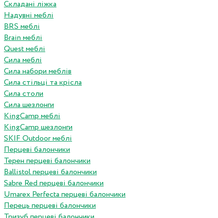
Складані ліжка
Надувні меблі
BRS меблі
Brain меблі
Quest меблі
Сила меблі
Сила набори меблів
Сила стільці та крісла
Сила столи
Сила шезлонги
KingCamp меблі
KingCamp шезлонги
SKIF Outdoor меблі
Перцеві балончики
Терен перцеві балончики
Ballistol перцеві балончики
Sabre Red перцеві балончики
Umarex Perfecta перцеві балончики
Перець перцеві балончики
Тризуб перцеві балончики