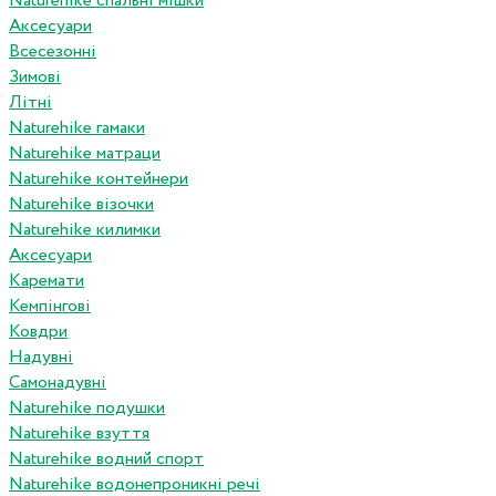
Naturehike спальні мішки
Аксесуари
Всесезонні
Зимові
Літні
Naturehike гамаки
Naturehike матраци
Naturehike контейнери
Naturehike візочки
Naturehike килимки
Аксесуари
Каремати
Кемпінгові
Ковдри
Надувні
Самонадувні
Naturehike подушки
Naturehike взуття
Naturehike водний спорт
Naturehike водонепроникні речі