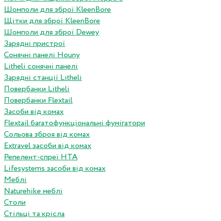
Шомполи для зброї KleenBore
Щітки для зброї KleenBore
Шомполи для зброї Dewey
Зарядні пристрої
Сонячні панелі Houny
Litheli сонячні панелі
Зарядні станції Litheli
Повербанки Litheli
Повербанки Flextail
Засоби від комах
Flextail багатофункціональні фумігатори
Сольова зброя від комах
Extravel засоби від комах
Репелент-спреї HTA
Lifesystems засоби від комах
Меблі
Naturehike меблі
Столи
Стільці та крісла