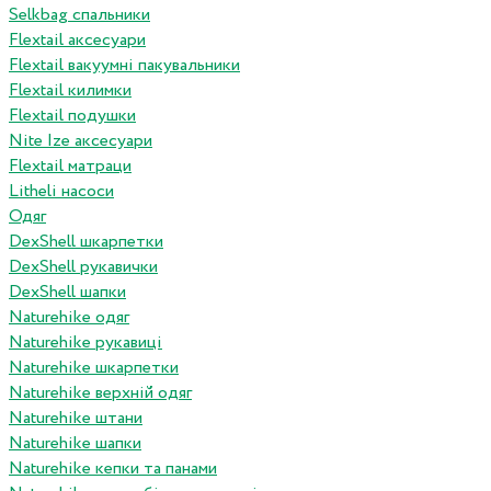
Selkbag спальники
Flextail аксесуари
Flextail вакуумні пакувальники
Flextail килимки
Flextail подушки
Nite Ize аксесуари
Flextail матраци
Litheli насоси
Одяг
DexShell шкарпетки
DexShell рукавички
DexShell шапки
Naturehike одяг
Naturehike рукавиці
Naturehike шкарпетки
Naturehike верхній одяг
Naturehike штани
Naturehike шапки
Naturehike кепки та панами