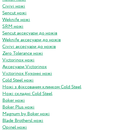
Civivi ножі
Sencut ножі
Weknife ножі
SRM ножі
Sencut аксесуари до ножів
Weknife аксесуари до ножів
Civivi аксесуари до ножів
Zero Tolerance ножі
Victorinox ножі
Аксесуари Victorinox
Victorinox Кухонні ножі
Cold Steel ножі
Ножі з фіксованим клинком Cold Steel
Ножі складні Cold Steel
Boker ножі
Boker Plus ножі
Magnum by Boker ножі
Blade Brothersl ножі
Opinel ножі