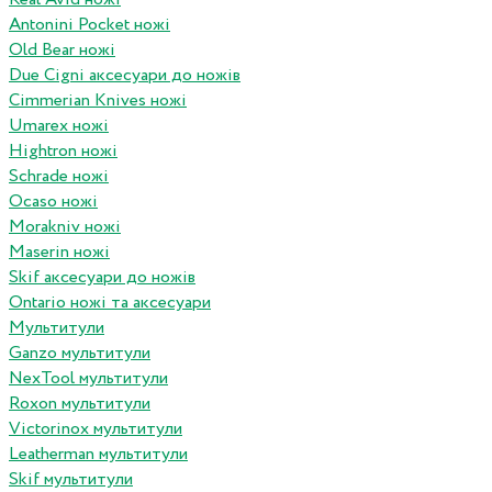
Antonini Pocket ножі
Old Bear ножі
Due Cigni аксесуари до ножів
Cimmerian Knives ножі
Umarex ножі
Hightron ножі
Schrade ножі
Ocaso ножі
Morakniv ножі
Maserin ножі
Skif аксесуари до ножів
Ontario ножі та аксесуари
Мультитули
Ganzo мультитули
NexTool мультитули
Roxon мультитули
Victorinox мультитули
Leatherman мультитули
Skif мультитули