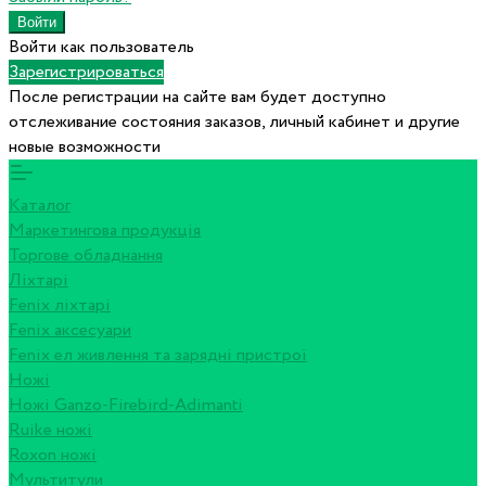
Войти как пользователь
Зарегистрироваться
После регистрации на сайте вам будет доступно
отслеживание состояния заказов, личный кабинет и другие
новые возможности
Каталог
Маркетингова продукція
Торгове обладнання
Ліхтарі
Fenix ліхтарі
Fenix аксесуари
Fenix ел живлення та зарядні пристрої
Ножі
Ножі Ganzo-Firebird-Adimanti
Ruike ножі
Roxon ножi
Мультитули