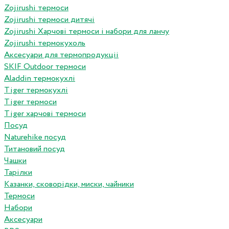
Zojirushi термоси
Zojirushi термоси дитячі
Zojirushi Харчові термоси і набори для ланчу
Zojirushi термокухоль
Аксесуари для термопродукціі
SKIF Outdoor термоси
Aladdin термокухлі
Tiger термокухлі
Tiger термоси
Tiger харчові термоси
Посуд
Naturehike посуд
Титановий посуд
Чашки
Тарілки
Казанки, сковорідки, миски, чайники
Термоси
Набори
Аксесуари