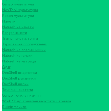
Ganzo мультитули
NexTool мультитули
Roxon мультитули
Намети
Naturehike намети
Ranger намети
Tramp намети, тенти
Туристичне спорядження
Naturehike спальні мішки
Naturehike гамаки
Naturehike матраци
Одяг
DexShell шкарпетки
DexShell рукавички
DexShell шапки
Точильні системи
Ganzo точила і каміння
Work Sharp точильні верстати і точила
Ruixin точила