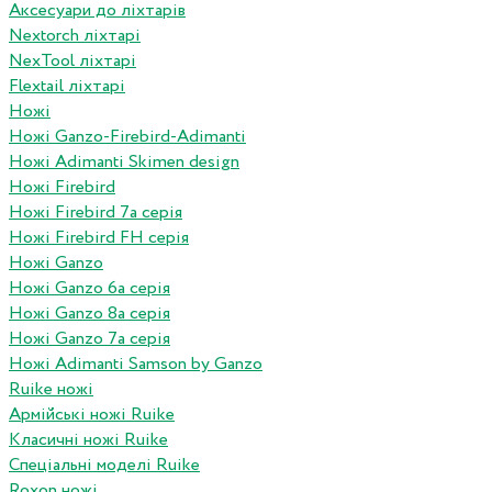
Аксесуари до ліхтарів
Nextorch ліхтарі
NexTool ліхтарі
Flextail ліхтарі
Ножі
Ножі Ganzo-Firebird-Adimanti
Ножі Adimanti Skimen design
Ножі Firebird
Ножі Firebird 7а серія
Ножі Firebird FH серія
Ножі Ganzo
Ножі Ganzo 6а серія
Ножі Ganzo 8а серія
Ножі Ganzo 7а серія
Ножі Adimanti Samson by Ganzo
Ruike ножі
Армійські ножі Ruike
Класичні ножі Ruike
Спеціальні моделі Ruike
Roxon ножi