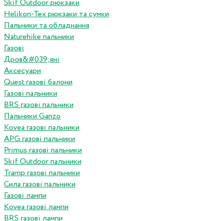
Skif Outdoor рюкзаки
Helikon-Tex рюкзаки та сумки
Пальники та обладнання
Naturehike пальники
Газові
Дров&#039;яні
Аксесуари
Quest газові балони
Газові пальники
BRS газові пальники
Пальники Ganzo
Kovea газові пальники
APG газові пальники
Primus газові пальники
Skif Outdoor пальники
Tramp газові пальники
Сила газові пальники
Газові лампи
Kovea газові лампи
BRS газові лампи