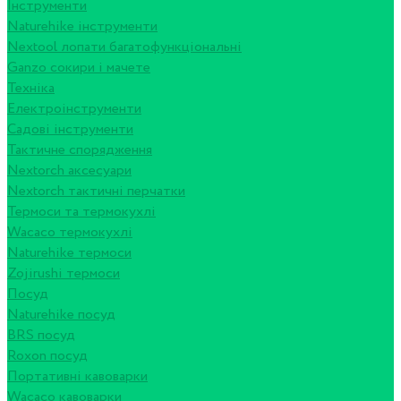
Інструменти
Naturehike інструменти
Nextool лопати багатофункціональні
Ganzo сокири і мачете
Техніка
Електроінструменти
Садові інструменти
Тактичне спорядження
Nextorch аксесуари
Nextorch тактичні перчатки
Термоси та термокухлі
Wacaco термокухлі
Naturehike термоси
Zojirushi термоси
Посуд
Naturehike посуд
BRS посуд
Roxon посуд
Портативні кавоварки
Wacaco кавоварки