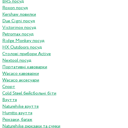
BRS посуд
Roxon посуд
Kershaw ловилки
Due Cigni посуд
Victorinox посуд
Petromax посуд
Ridge Monkey посуд
HX Outdoors посуд
Столові прибори Active
Nextool посуд
Портативні кавоварки
Wacaco кавоварки
Wacaco аксесуари
Спорт
Cold Steel бейсбольні біти
Взуття
Naturehike взуття
Humtto взуття
Рюкзаки, багаж
Naturehike рюкзаки та сумки