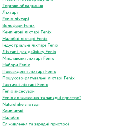
Торгове обладнання
Ліхтарі
Fenix ліхтарі
Велофари Fenix
Кемпінгові ліхтарі Fenix
Налобні ліхтарі Fenix
Індустріальні ліхтарі Fenix
Ліхтарі для дайвінгу Fenix
Мисливські ліхтарі Fenix
Набори Fenix
Повсякденні ліхтарі Fenix
Пошуково-рятувальні ліхтарі Fenix
Тактичні ліхтарі Fenix
Fenix аксесуари
Fenix ел живлення та зарядні пристрої
Naturehike ліхтарі
Кемпінгові
Налобні
Ел живлення та зарядні пристрої