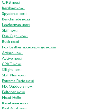
CJRB ножі
Kershaw ножі
Spyderco ножі
Benchmade ножі
Leatherman ножі
Skif ножі
Due Cigni ножі
Buck ножі
Fox Leather аксесуари до ножів
Artisan ножі
Active ножі
CRKT ножі
Olight ножі
Skif Plus ножі
Extrema Ratio ножі
HX Outdoors ножі
Peltonen ножі
Ножі Helle
Kanetsune ножі
Real Avid ножі