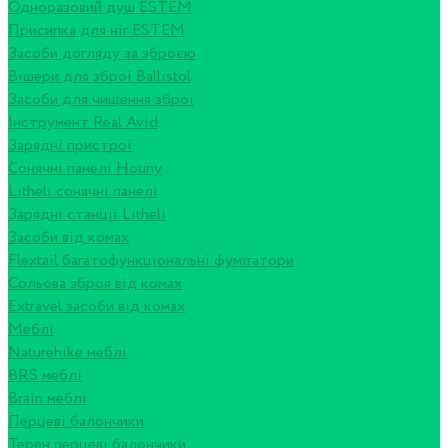
Одноразовий душ ESTEM
Присипка для ніг ESTEM
Засоби догляду за зброєю
Вішери для зброї Ballistol
Засоби для чищення зброї
Інструмент Real Avid
Зарядні пристрої
Сонячні панелі Houny
Litheli сонячні панелі
Зарядні станції Litheli
Засоби від комах
Flextail багатофункціональні фумігатори
Сольова зброя від комах
Extravel засоби від комах
Меблі
Naturehike меблі
BRS меблі
Brain меблі
Перцеві балончики
Терен перцеві балончики