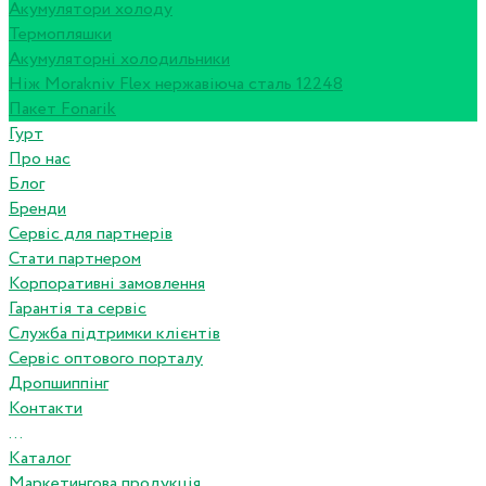
Акумулятори холоду
Термопляшки
Акумуляторні холодильники
Ніж Morakniv Flex нержавіюча сталь 12248
Пакет Fonarik
Гурт
Про нас
Блог
Бренди
Сервіс для партнерів
Стати партнером
Корпоративні замовлення
Гарантія та сервіс
Служба підтримки клієнтів
Сервіс оптового порталу
Дропшиппінг
Контакти
...
Каталог
Маркетингова продукція