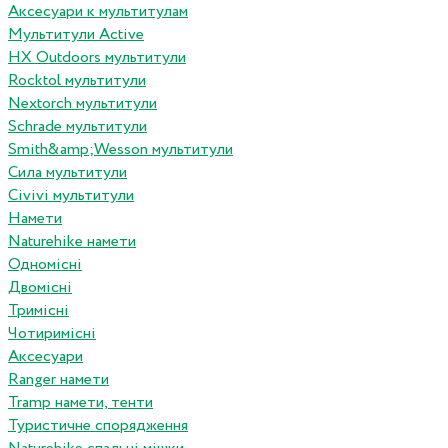
Аксесуари к мультитулам
Мультитули Active
HX Outdoors мультитули
Rocktol мультитули
Nextorch мультитули
Schrade мультитули
Smith&amp;Wesson мультитули
Сила мультитули
Civivi мультитули
Намети
Naturehike намети
Одномісні
Двомісні
Тримісні
Чотиримісні
Аксесуари
Ranger намети
Tramp намети, тенти
Туристичне спорядження