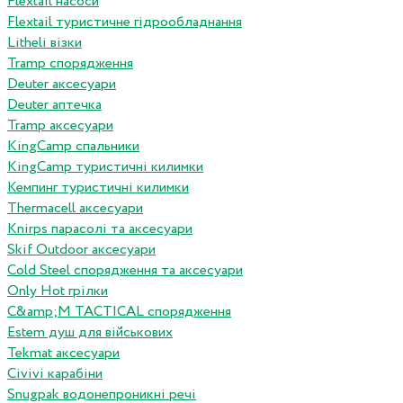
Flextail насоси
Flextail туристичне гідрообладнання
Litheli візки
Tramp спорядження
Deuter аксесуари
Deuter аптечка
Tramp аксесуари
KingCamp спальники
KingCamp туристичні килимки
Кемпинг туристичні килимки
Thermacell аксесуари
Knirps парасолі та аксесуари
Skif Outdoor аксесуари
Cold Steel спорядження та аксесуари
Only Hot грілки
C&amp;M TACTICAL спорядження
Estem душ для військових
Tekmat аксесуари
Сivivi карабіни
Snugpak водонепроникні речі