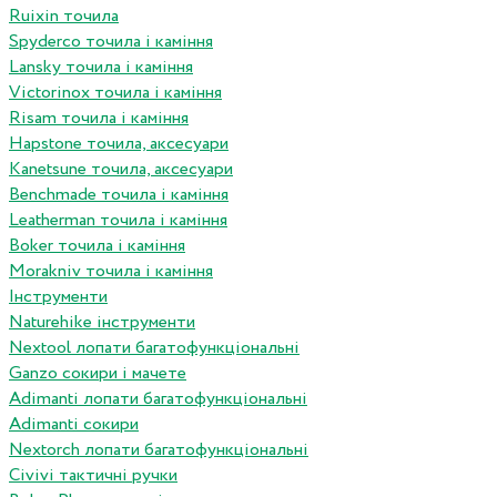
Ruixin точила
Spyderco точила і каміння
Lansky точила і каміння
Victorinox точила і каміння
Risam точила і каміння
Hapstone точила, аксесуари
Kanetsune точила, аксесуари
Benchmade точила і каміння
Leatherman точила і каміння
Boker точила і каміння
Morakniv точила і каміння
Інструменти
Naturehike інструменти
Nextool лопати багатофункціональні
Ganzo сокири і мачете
Adimanti лопати багатофункціональні
Adimanti сокири
Nextorch лопати багатофункціональні
Сivivi тактичні ручки