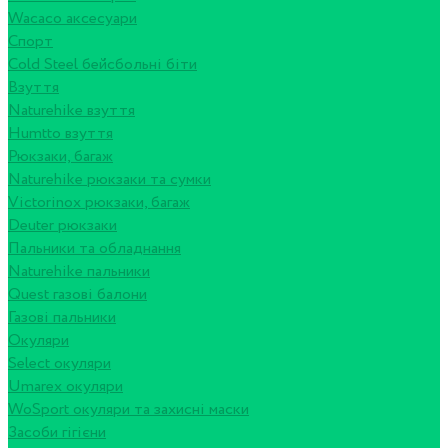
Wacaco аксесуари
Спорт
Cold Steel бейсбольні біти
Взуття
Naturehike взуття
Humtto взуття
Рюкзаки, багаж
Naturehike рюкзаки та сумки
Victorinox рюкзаки, багаж
Deuter рюкзаки
Пальники та обладнання
Naturehike пальники
Quest газові балони
Газові пальники
Окуляри
Select окуляри
Umarex окуляри
WoSport окуляри та захисні маски
Засоби гігієни