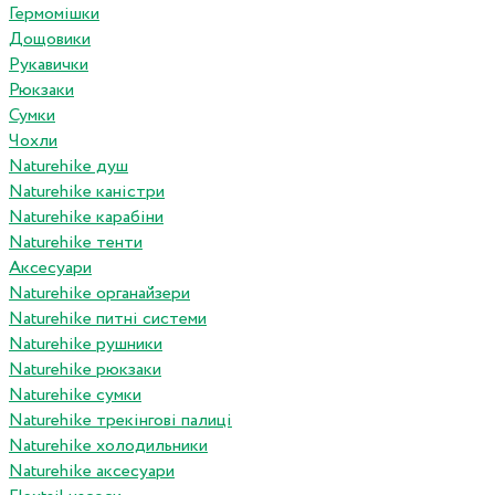
Гермомішки
Дощовики
Рукавички
Рюкзаки
Сумки
Чохли
Naturehike душ
Naturehike каністри
Naturehike карабіни
Naturehike тенти
Аксесуари
Naturehike органайзери
Naturehike питні системи
Naturehike рушники
Naturehike рюкзаки
Naturehike сумки
Naturehike трекінгові палиці
Naturehike холодильники
Naturehike аксесуари