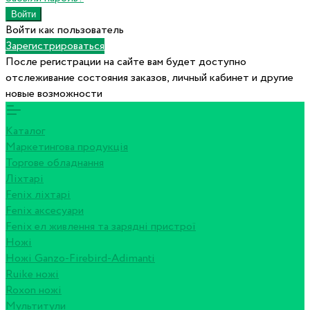
Войти как пользователь
Зарегистрироваться
После регистрации на сайте вам будет доступно
отслеживание состояния заказов, личный кабинет и другие
новые возможности
Каталог
Маркетингова продукція
Торгове обладнання
Ліхтарі
Fenix ліхтарі
Fenix аксесуари
Fenix ел живлення та зарядні пристрої
Ножі
Ножі Ganzo-Firebird-Adimanti
Ruike ножі
Roxon ножi
Мультитули