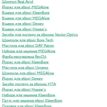
Шомпол Real Avid
Йоржі для зброї MEGAline
Вішери для зброї KleenBore
Вішери для зброї MEGAline
Вішери для зброї Dewey
Вішери для зброї Hoppe`s
Засоби для догляду за зброєю Vector Optics
Шомполи для зброї Bore Tech
Мастила для зброї DAY Patron
Набори для чищення MEGAline
Фарба маскувальна RecOil
Йоржі для зброї KleenBore
Мастила для зброї Umarex
Шомполи для зброї MEGAline
Йоржі для зброї Dewey
Засоби догляду за зброєю HTA
Йоржі для зброї Hoppe`s
Набори для чищення KleenBore
Патчі для чищення зброї KleenBore
Пуховки для зброї KleenBore