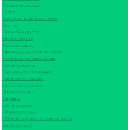
Wacaco аксесуари
Спорт
Cold Steel бейсбольні біти
Взуття
Naturehike взуття
Humtto взуття
Рюкзаки, багаж
Naturehike рюкзаки та сумки
Victorinox рюкзаки, багаж
Deuter рюкзаки
Пальники та обладнання
Naturehike пальники
Quest газові балони
Газові пальники
Окуляри
Select окуляри
Umarex окуляри
WoSport окуляри та захисні маски
Засоби гігієни