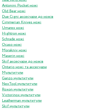
Antonini Pocket ножі
Old Bear ножі
Due Cigni аксесуари до ножів
Cimmerian Knives ножі
Umarex ножі
Hightron ножі
Schrade ножі
Ocaso ножі
Morakniv ножі
Maserin ножі
Skif аксесуари до ножів
Ontario ножі та аксесуари
Мультитули
Ganzo мультитули
NexTool мультитули
Roxon мультитули
Victorinox мультитули
Leatherman мультитули
Skif мультитули