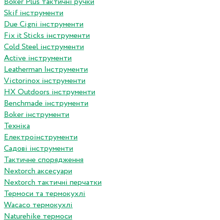
Boker Plus тактичні ручки
Skif інструменти
Due Cigni інструменти
Fix it Sticks інструменти
Сold Steel інструменти
Active інструменти
Leatherman Інструменти
Victorinox інструменти
HX Outdoors інструменти
Benchmade інструменти
Boker інструменти
Техніка
Електроінструменти
Садові інструменти
Тактичне спорядження
Nextorch аксесуари
Nextorch тактичні перчатки
Термоси та термокухлі
Wacaco термокухлі
Naturehike термоси