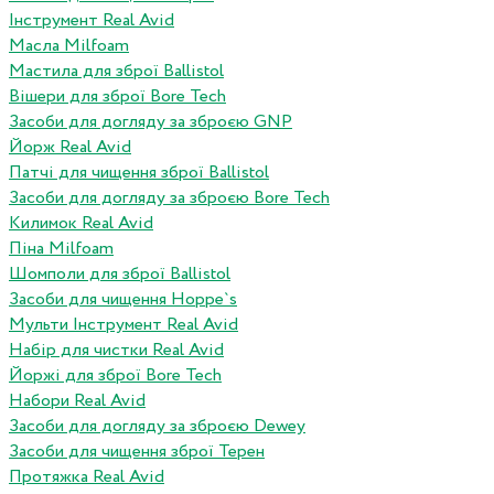
Інструмент Real Avid
Масла Milfoam
Мастила для зброї Ballistol
Вішери для зброї Bore Tech
Засоби для догляду за зброєю GNP
Йорж Real Avid
Патчі для чищення зброї Ballistol
Засоби для догляду за зброєю Bore Tech
Килимок Real Avid
Піна Milfoam
Шомполи для зброї Ballistol
Засоби для чищення Hoppe`s
Мульти Інструмент Real Avid
Набір для чистки Real Avid
Йоржі для зброї Bore Tech
Набори Real Avid
Засоби для догляду за зброєю Dewey
Засоби для чищення зброї Терен
Протяжка Real Avid