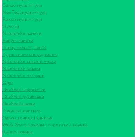
Ganzo мультитули
NexTool мультитули
Roxon мультитули
Намети
Naturehike намети
Ranger намети
Tramp намети, тенти
Туристичне спорядження
Naturehike спальні мішки
Naturehike гамаки
Naturehike матраци
Одяг
DexShell шкарпетки
DexShell рукавички
DexShell шапки
Точильні системи
Ganzo точила і каміння
Work Sharp точильні верстати і точила
Ruixin точила