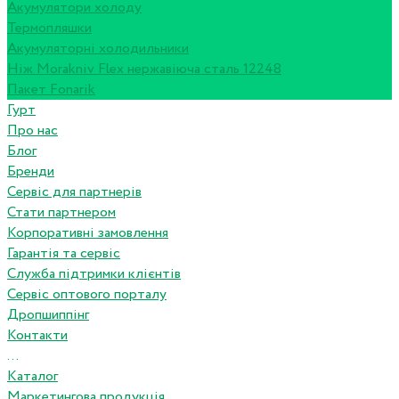
Акумулятори холоду
Термопляшки
Акумуляторні холодильники
Ніж Morakniv Flex нержавіюча сталь 12248
Пакет Fonarik
Гурт
Про нас
Блог
Бренди
Сервіс для партнерів
Стати партнером
Корпоративні замовлення
Гарантія та сервіс
Служба підтримки клієнтів
Сервіс оптового порталу
Дропшиппінг
Контакти
...
Каталог
Маркетингова продукція