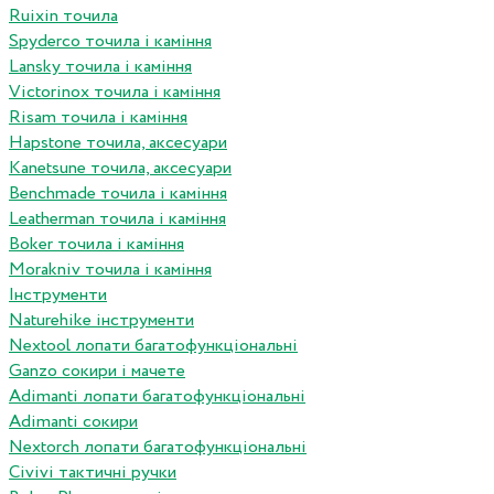
Ruixin точила
Spyderco точила і каміння
Lansky точила і каміння
Victorinox точила і каміння
Risam точила і каміння
Hapstone точила, аксесуари
Kanetsune точила, аксесуари
Benchmade точила і каміння
Leatherman точила і каміння
Boker точила і каміння
Morakniv точила і каміння
Інструменти
Naturehike інструменти
Nextool лопати багатофункціональні
Ganzo сокири і мачете
Adimanti лопати багатофункціональні
Adimanti сокири
Nextorch лопати багатофункціональні
Сivivi тактичні ручки