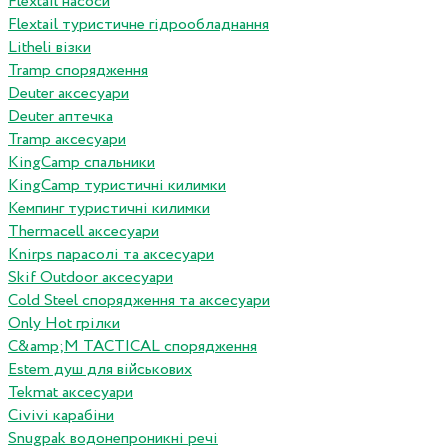
Flextail насоси
Flextail туристичне гідрообладнання
Litheli візки
Tramp спорядження
Deuter аксесуари
Deuter аптечка
Tramp аксесуари
KingCamp спальники
KingCamp туристичні килимки
Кемпинг туристичні килимки
Thermacell аксесуари
Knirps парасолі та аксесуари
Skif Outdoor аксесуари
Cold Steel спорядження та аксесуари
Only Hot грілки
C&amp;M TACTICAL спорядження
Estem душ для військових
Tekmat аксесуари
Сivivi карабіни
Snugpak водонепроникні речі