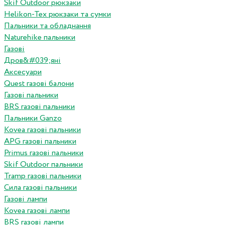
Skif Outdoor рюкзаки
Helikon-Tex рюкзаки та сумки
Пальники та обладнання
Naturehike пальники
Газові
Дров&#039;яні
Аксесуари
Quest газові балони
Газові пальники
BRS газові пальники
Пальники Ganzo
Kovea газові пальники
APG газові пальники
Primus газові пальники
Skif Outdoor пальники
Tramp газові пальники
Сила газові пальники
Газові лампи
Kovea газові лампи
BRS газові лампи