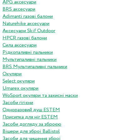
APG аксесуари
BRS аксесуари
Adimanti газові балони
Naturehike аксесуари
Аксесуари Skif Outdoor
HPCR газові балони
Сила аксесуари
Рідкопаливні пальники
Мультипаливні пальники
BRS Мультипаливні пальники
Окуляри
Select окуляри
Umarex окуляри
WoSport окуляри та захисні маски
Засоби гігієни
Одноразовий душ ESTEM
Присипка для ніг ESTEM
Засоби догляду за зброєю
Вішери для зброї Ballistol
Засоби для чищення зброї