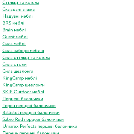
Стільці та крісла
Складані ліжка
Надувні меблі
BRS меблі
Brain меблі
Quest меблі
Сила меблі
Сила набори меблів
Сила стільці та крісла
Сила столи
Сила шезлонги
KingCamp меблі
KingCamp шезлонги
SKIF Outdoor меблі
Перцеві балончики
Терен перцеві балончики
Ballistol перцеві балончики
Sabre Red перцеві балончики
Umarex Perfecta перцеві балончики
Перець перцеві балончики