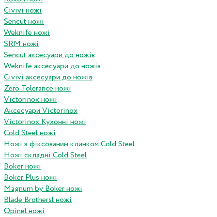
Civivi ножі
Sencut ножі
Weknife ножі
SRM ножі
Sencut аксесуари до ножів
Weknife аксесуари до ножів
Civivi аксесуари до ножів
Zero Tolerance ножі
Victorinox ножі
Аксесуари Victorinox
Victorinox Кухонні ножі
Cold Steel ножі
Ножі з фіксованим клинком Cold Steel
Ножі складні Cold Steel
Boker ножі
Boker Plus ножі
Magnum by Boker ножі
Blade Brothersl ножі
Opinel ножі