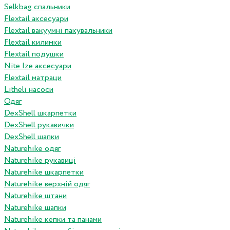
Selkbag спальники
Flextail аксесуари
Flextail вакуумні пакувальники
Flextail килимки
Flextail подушки
Nite Ize аксесуари
Flextail матраци
Litheli насоси
Одяг
DexShell шкарпетки
DexShell рукавички
DexShell шапки
Naturehike одяг
Naturehike рукавиці
Naturehike шкарпетки
Naturehike верхній одяг
Naturehike штани
Naturehike шапки
Naturehike кепки та панами