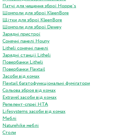
Патчі для чищення зброї Hoppe`s
Шомполи для зброї KleenBore
Щітки для зброї KleenBore
Шомполи для зброї Dewey
Зарядні пристрої
Сонячні панелі Houny
Litheli сонячні панелі
Зарядні станції Litheli
Повербанки Litheli
Повербанки Flextail
Засоби від комах
Flextail багатофункціональні фумігатори
Сольова зброя від комах
Extravel засоби від комах
Репелент-спреї HTA
Lifesystems засоби від комах
Меблі
Naturehike меблі
Столи