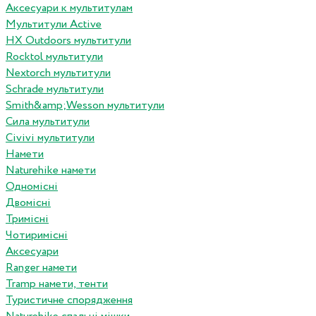
Аксесуари к мультитулам
Мультитули Active
HX Outdoors мультитули
Rocktol мультитули
Nextorch мультитули
Schrade мультитули
Smith&amp;Wesson мультитули
Сила мультитули
Civivi мультитули
Намети
Naturehike намети
Одномісні
Двомісні
Тримісні
Чотиримісні
Аксесуари
Ranger намети
Tramp намети, тенти
Туристичне спорядження