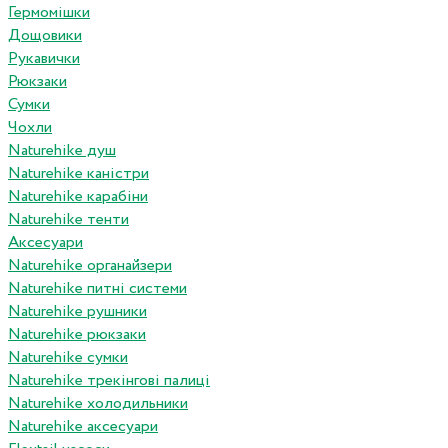
Гермомішки
Дощовики
Рукавички
Рюкзаки
Сумки
Чохли
Naturehike душ
Naturehike каністри
Naturehike карабіни
Naturehike тенти
Аксесуари
Naturehike органайзери
Naturehike питні системи
Naturehike рушники
Naturehike рюкзаки
Naturehike сумки
Naturehike трекінгові палиці
Naturehike холодильники
Naturehike аксесуари