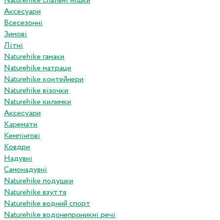
Naturehike спальні мішки
Аксесуари
Всесезонні
Зимові
Літні
Naturehike гамаки
Naturehike матраци
Naturehike контейнери
Naturehike візочки
Naturehike килимки
Аксесуари
Каремати
Кемпінгові
Ковдри
Надувні
Самонадувні
Naturehike подушки
Naturehike взуття
Naturehike водний спорт
Naturehike водонепроникні речі