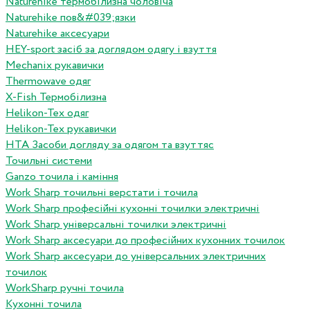
Naturehike термобілизна чоловіча
Naturehike пов&#039;язки
Naturehike аксесуари
HEY-sport засіб за доглядом одягу і взуття
Mechanix рукавички
Thermowave одяг
X-Fish Термобілизна
Helikon-Tex одяг
Helikon-Tex рукавички
HTA Засоби догляду за одягом та взуттяс
Точильні системи
Ganzo точила і каміння
Work Sharp точильні верстати і точила
Work Sharp професiйнi кухоннi точилки электричнi
Work Sharp унiверсальнi точилки электричнi
Work Sharp аксесуари до професiйних кухонних точилок
Work Sharp аксесуари до унiверсальних электричних
точилок
WorkSharp ручні точила
Кухонні точила