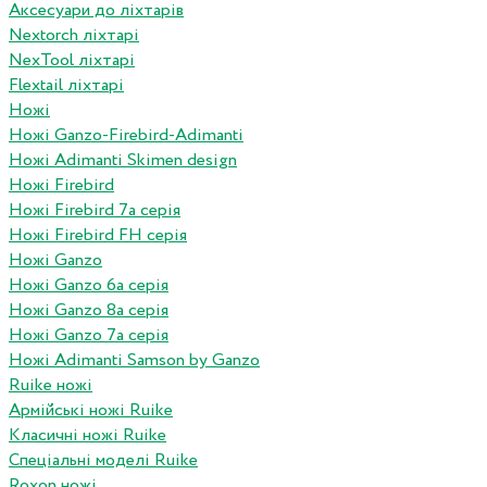
Аксесуари до ліхтарів
Nextorch ліхтарі
NexTool ліхтарі
Flextail ліхтарі
Ножі
Ножі Ganzo-Firebird-Adimanti
Ножі Adimanti Skimen design
Ножі Firebird
Ножі Firebird 7а серія
Ножі Firebird FH серія
Ножі Ganzo
Ножі Ganzo 6а серія
Ножі Ganzo 8а серія
Ножі Ganzo 7а серія
Ножі Adimanti Samson by Ganzo
Ruike ножі
Армійські ножі Ruike
Класичні ножі Ruike
Спеціальні моделі Ruike
Roxon ножi