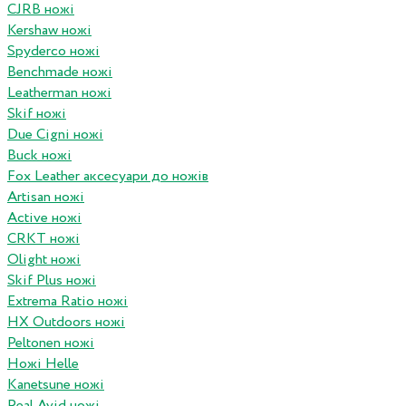
CJRB ножі
Kershaw ножі
Spyderco ножі
Benchmade ножі
Leatherman ножі
Skif ножі
Due Cigni ножі
Buck ножі
Fox Leather аксесуари до ножів
Artisan ножі
Active ножі
CRKT ножі
Olight ножі
Skif Plus ножі
Extrema Ratio ножі
HX Outdoors ножі
Peltonen ножі
Ножі Helle
Kanetsune ножі
Real Avid ножі