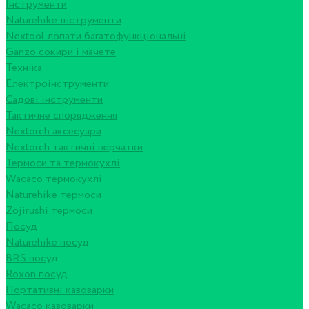
Інструменти
Naturehike інструменти
Nextool лопати багатофункціональні
Ganzo сокири і мачете
Техніка
Електроінструменти
Садові інструменти
Тактичне спорядження
Nextorch аксесуари
Nextorch тактичні перчатки
Термоси та термокухлі
Wacaco термокухлі
Naturehike термоси
Zojirushi термоси
Посуд
Naturehike посуд
BRS посуд
Roxon посуд
Портативні кавоварки
Wacaco кавоварки