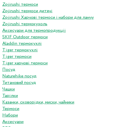
Zojirushi термоси
Zojirushi термоси дитячі
Zojirushi Харчові термоси і набори для ланчу
Zojirushi термокухоль
Аксесуари для термопродукціі
SKIF Outdoor термоси
Aladdin термокухлі
Tiger термокухлі
Tiger термоси
Tiger харчові термоси
Посуд
Naturehike посуд
Титановий посуд
Чашки
Тарілки
Казанки, сковорідки, миски, чайники
Термоси
Набори
Аксесуари