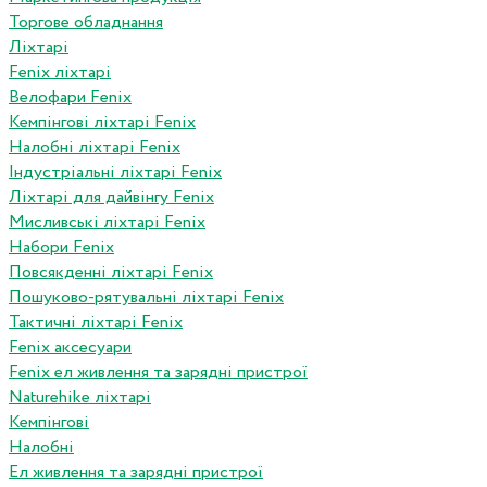
Торгове обладнання
Ліхтарі
Fenix ліхтарі
Велофари Fenix
Кемпінгові ліхтарі Fenix
Налобні ліхтарі Fenix
Індустріальні ліхтарі Fenix
Ліхтарі для дайвінгу Fenix
Мисливські ліхтарі Fenix
Набори Fenix
Повсякденні ліхтарі Fenix
Пошуково-рятувальні ліхтарі Fenix
Тактичні ліхтарі Fenix
Fenix аксесуари
Fenix ел живлення та зарядні пристрої
Naturehike ліхтарі
Кемпінгові
Налобні
Ел живлення та зарядні пристрої