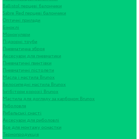
Ballistol перцеві балончики
Sabre Red перцеві балончики
Оптичні прилади
Біноклі
Монокуляри
Підзорні труби
Пневматична зброя
Аксесуари для пневматики
Пневматичні гвинтівки
Пневматичні пістолети
Масла і мастила Brunox
Велосипедні мастила Brunox
Інгібітори корозії Brunox
Мастила для догляду за карбоном Brunox
Риболовля
Рибальські снасті
Аксесуари для риболовлі
Все для монтажу оснастки
Термопродукція