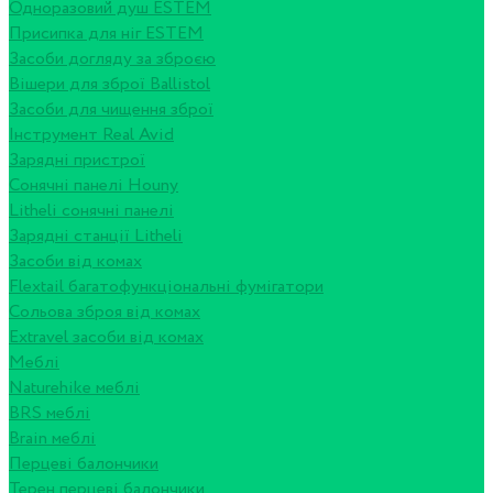
Одноразовий душ ESTEM
Присипка для ніг ESTEM
Засоби догляду за зброєю
Вішери для зброї Ballistol
Засоби для чищення зброї
Інструмент Real Avid
Зарядні пристрої
Сонячні панелі Houny
Litheli сонячні панелі
Зарядні станції Litheli
Засоби від комах
Flextail багатофункціональні фумігатори
Сольова зброя від комах
Extravel засоби від комах
Меблі
Naturehike меблі
BRS меблі
Brain меблі
Перцеві балончики
Терен перцеві балончики