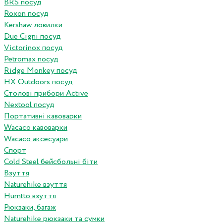
BRS посуд
Roxon посуд
Kershaw ловилки
Due Cigni посуд
Victorinox посуд
Petromax посуд
Ridge Monkey посуд
HX Outdoors посуд
Столові прибори Active
Nextool посуд
Портативні кавоварки
Wacaco кавоварки
Wacaco аксесуари
Спорт
Cold Steel бейсбольні біти
Взуття
Naturehike взуття
Humtto взуття
Рюкзаки, багаж
Naturehike рюкзаки та сумки