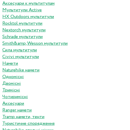
Аксесуари к мультитулам
Мультитули Active
HX Outdoors мультитули
Rocktol мультитули
Nextorch мультитули
Schrade мультитули
Smith&amp;Wesson мультитули
Сила мультитули
Civivi мультитули
Намети
Naturehike намети
Одномісні
Двомісні
Тримісні
Чотиримісні
Аксесуари
Ranger намети
Tramp намети, тенти
Туристичне спорядження