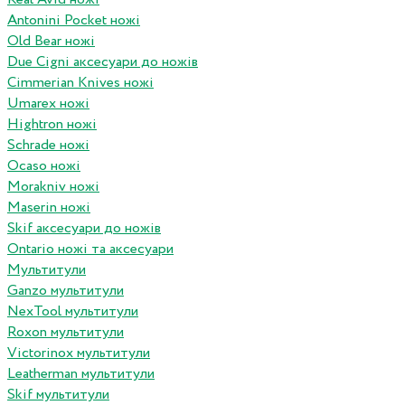
Antonini Pocket ножі
Old Bear ножі
Due Cigni аксесуари до ножів
Cimmerian Knives ножі
Umarex ножі
Hightron ножі
Schrade ножі
Ocaso ножі
Morakniv ножі
Maserin ножі
Skif аксесуари до ножів
Ontario ножі та аксесуари
Мультитули
Ganzo мультитули
NexTool мультитули
Roxon мультитули
Victorinox мультитули
Leatherman мультитули
Skif мультитули