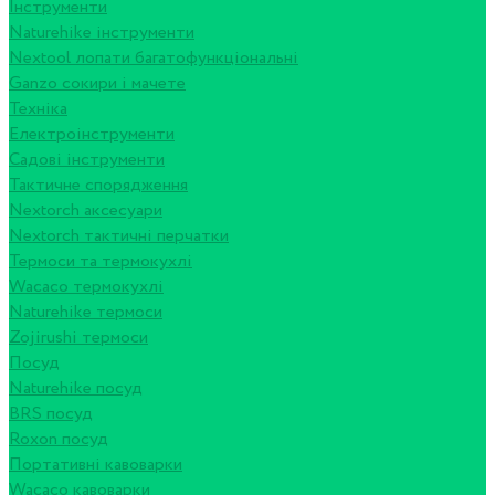
Інструменти
Naturehike інструменти
Nextool лопати багатофункціональні
Ganzo сокири і мачете
Техніка
Електроінструменти
Садові інструменти
Тактичне спорядження
Nextorch аксесуари
Nextorch тактичні перчатки
Термоси та термокухлі
Wacaco термокухлі
Naturehike термоси
Zojirushi термоси
Посуд
Naturehike посуд
BRS посуд
Roxon посуд
Портативні кавоварки
Wacaco кавоварки