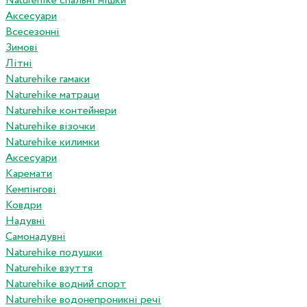
Naturehike спальні мішки
Аксесуари
Всесезонні
Зимові
Літні
Naturehike гамаки
Naturehike матраци
Naturehike контейнери
Naturehike візочки
Naturehike килимки
Аксесуари
Каремати
Кемпінгові
Ковдри
Надувні
Самонадувні
Naturehike подушки
Naturehike взуття
Naturehike водний спорт
Naturehike водонепроникні речі