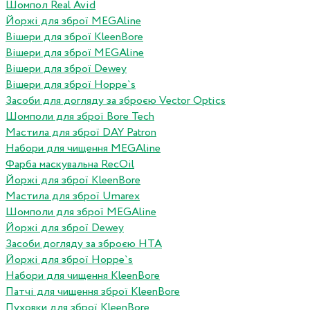
Шомпол Real Avid
Йоржі для зброї MEGAline
Вішери для зброї KleenBore
Вішери для зброї MEGAline
Вішери для зброї Dewey
Вішери для зброї Hoppe`s
Засоби для догляду за зброєю Vector Optics
Шомполи для зброї Bore Tech
Мастила для зброї DAY Patron
Набори для чищення MEGAline
Фарба маскувальна RecOil
Йоржі для зброї KleenBore
Мастила для зброї Umarex
Шомполи для зброї MEGAline
Йоржі для зброї Dewey
Засоби догляду за зброєю HTA
Йоржі для зброї Hoppe`s
Набори для чищення KleenBore
Патчі для чищення зброї KleenBore
Пуховки для зброї KleenBore