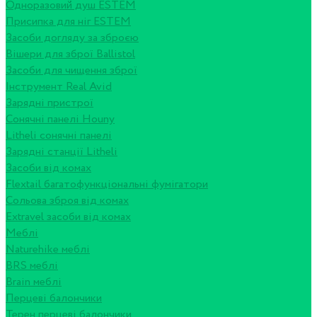
Одноразовий душ ESTEM
Присипка для ніг ESTEM
Засоби догляду за зброєю
Вішери для зброї Ballistol
Засоби для чищення зброї
Інструмент Real Avid
Зарядні пристрої
Сонячні панелі Houny
Litheli сонячні панелі
Зарядні станції Litheli
Засоби від комах
Flextail багатофункціональні фумігатори
Сольова зброя від комах
Extravel засоби від комах
Меблі
Naturehike меблі
BRS меблі
Brain меблі
Перцеві балончики
Терен перцеві балончики