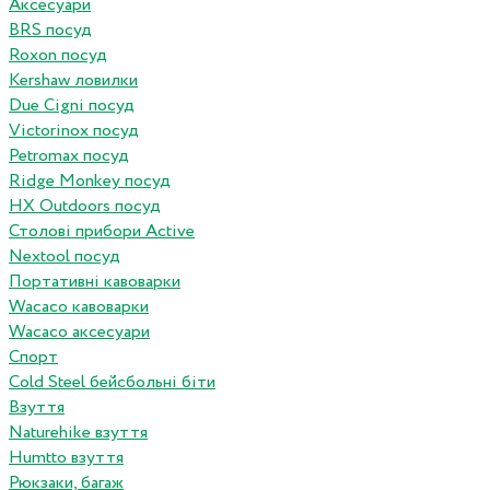
Аксесуари
BRS посуд
Roxon посуд
Kershaw ловилки
Due Cigni посуд
Victorinox посуд
Petromax посуд
Ridge Monkey посуд
HX Outdoors посуд
Столові прибори Active
Nextool посуд
Портативні кавоварки
Wacaco кавоварки
Wacaco аксесуари
Спорт
Cold Steel бейсбольні біти
Взуття
Naturehike взуття
Humtto взуття
Рюкзаки, багаж