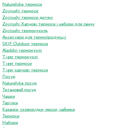
Naturehike термоси
Zojirushi термоси
Zojirushi термоси дитячі
Zojirushi Харчові термоси і набори для ланчу
Zojirushi термокухоль
Аксесуари для термопродукціі
SKIF Outdoor термоси
Aladdin термокухлі
Tiger термокухлі
Tiger термоси
Tiger харчові термоси
Посуд
Naturehike посуд
Титановий посуд
Чашки
Тарілки
Казанки, сковорідки, миски, чайники
Термоси
Набори