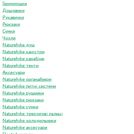
Гермомішки
Дощовики
Рукавички
Рюкзаки
Сумки
Чохли
Naturehike душ
Naturehike каністри
Naturehike карабіни
Naturehike тенти
Аксесуари
Naturehike органайзери
Naturehike питні системи
Naturehike рушники
Naturehike рюкзаки
Naturehike сумки
Naturehike трекінгові палиці
Naturehike холодильники
Naturehike аксесуари