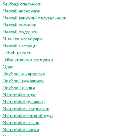
Selkbag спальники
Flextail аксесуари
Flextail вакуумні пакувальники
Flextail килимки
Flextail подушки
Nite Ize аксесуари
Flextail матраци
Litheli насоси
Tribe килимки, подушки
Одяг
DexShell шкарпетки
DexShell рукавички
DexShell шапки
Naturehike одяг
Naturehike рукавиці
Naturehike шкарпетки
Naturehike верхній одяг
Naturehike штани
Naturehike шапки