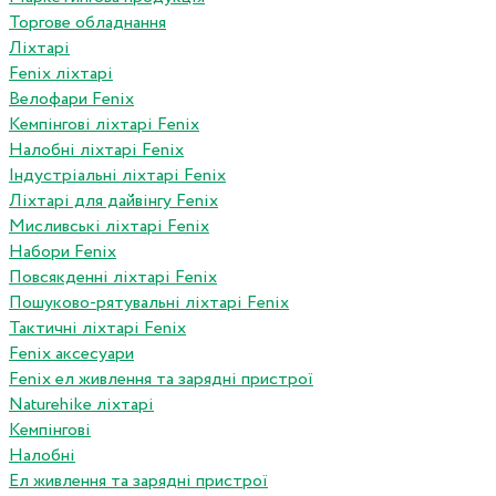
Торгове обладнання
Ліхтарі
Fenix ліхтарі
Велофари Fenix
Кемпінгові ліхтарі Fenix
Налобні ліхтарі Fenix
Індустріальні ліхтарі Fenix
Ліхтарі для дайвінгу Fenix
Мисливські ліхтарі Fenix
Набори Fenix
Повсякденні ліхтарі Fenix
Пошуково-рятувальні ліхтарі Fenix
Тактичні ліхтарі Fenix
Fenix аксесуари
Fenix ел живлення та зарядні пристрої
Naturehike ліхтарі
Кемпінгові
Налобні
Ел живлення та зарядні пристрої