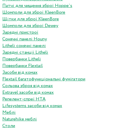
Патчі для чищення зброї Hoppe`s
Шомполи для зброї KleenBore
Щітки для зброї KleenBore
Шомполи для зброї Dewey
Зарядні пристрої
Сонячні панелі Houny
Litheli сонячні панелі
Зарядні станції Litheli
Повербанки Litheli
Повербанки Flextail
Засоби від комах
Flextail багатофункціональні фумігатори
Сольова зброя від комах
Extravel засоби від комах
Репелент-спреї HTA
Lifesystems засоби від комах
Меблі
Naturehike меблі
Столи