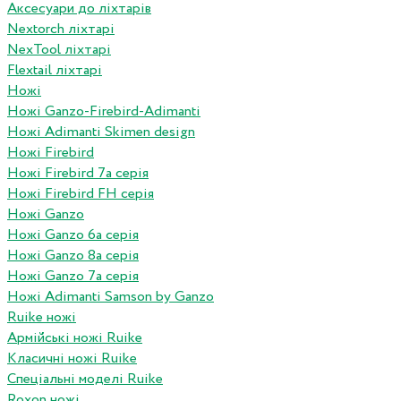
Аксесуари до ліхтарів
Nextorch ліхтарі
NexTool ліхтарі
Flextail ліхтарі
Ножі
Ножі Ganzo-Firebird-Adimanti
Ножі Adimanti Skimen design
Ножі Firebird
Ножі Firebird 7а серія
Ножі Firebird FH серія
Ножі Ganzo
Ножі Ganzo 6а серія
Ножі Ganzo 8а серія
Ножі Ganzo 7а серія
Ножі Adimanti Samson by Ganzo
Ruike ножі
Армійські ножі Ruike
Класичні ножі Ruike
Спеціальні моделі Ruike
Roxon ножi