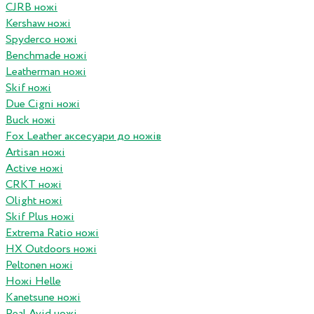
CJRB ножі
Kershaw ножі
Spyderco ножі
Benchmade ножі
Leatherman ножі
Skif ножі
Due Cigni ножі
Buck ножі
Fox Leather аксесуари до ножів
Artisan ножі
Active ножі
CRKT ножі
Olight ножі
Skif Plus ножі
Extrema Ratio ножі
HX Outdoors ножі
Peltonen ножі
Ножі Helle
Kanetsune ножі
Real Avid ножі