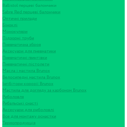
Ballistol перцеві балончики
Sabre Red перцеві балончики
Оптичні прилади
Біноклі
Монокуляри
Підзорні труби
Пневматична зброя
Аксесуари для пневматики
Пневматичні гвинтівки
Пневматичні пістолети
Масла і мастила Brunox
Велосипедні мастила Brunox
Інгібітори корозії Brunox
Мастила для догляду за карбоном Brunox
Риболовля
Рибальські снасті
Аксесуари для риболовлі
Все для монтажу оснастки
Термопродукція