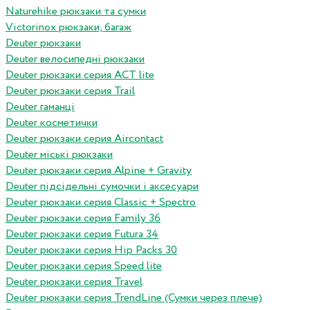
Naturehike рюкзаки та сумки
Victorinox рюкзаки, багаж
Deuter рюкзаки
Deuter велосипедні рюкзаки
Deuter рюкзаки серия ACT lite
Deuter рюкзаки серия Trail
Deuter гаманці
Deuter косметички
Deuter рюкзаки серия Aircontact
Deuter міські рюкзаки
Deuter рюкзаки серия Alpine + Gravity
Deuter підсідельні сумочки і аксесуари
Deuter рюкзаки серия Classic + Spectro
Deuter рюкзаки серия Family 36
Deuter рюкзаки серия Futura 34
Deuter рюкзаки серия Hip Packs 30
Deuter рюкзаки серия Speed lite
Deuter рюкзаки серия Travel
Deuter рюкзаки серия TrendLine (Сумки через плече)