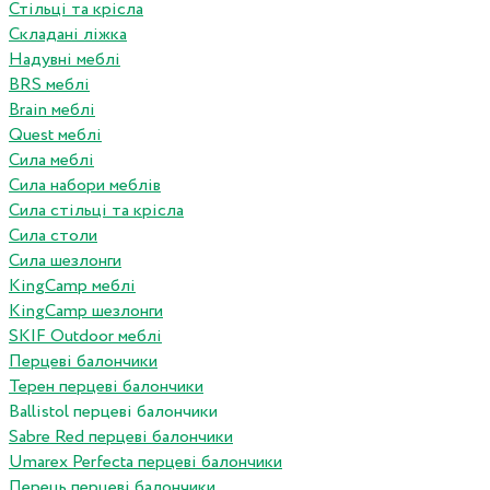
Стільці та крісла
Складані ліжка
Надувні меблі
BRS меблі
Brain меблі
Quest меблі
Сила меблі
Сила набори меблів
Сила стільці та крісла
Сила столи
Сила шезлонги
KingCamp меблі
KingCamp шезлонги
SKIF Outdoor меблі
Перцеві балончики
Терен перцеві балончики
Ballistol перцеві балончики
Sabre Red перцеві балончики
Umarex Perfecta перцеві балончики
Перець перцеві балончики