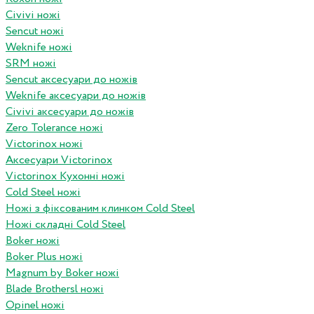
Civivi ножі
Sencut ножі
Weknife ножі
SRM ножі
Sencut аксесуари до ножів
Weknife аксесуари до ножів
Civivi аксесуари до ножів
Zero Tolerance ножі
Victorinox ножі
Аксесуари Victorinox
Victorinox Кухонні ножі
Cold Steel ножі
Ножі з фіксованим клинком Cold Steel
Ножі складні Cold Steel
Boker ножі
Boker Plus ножі
Magnum by Boker ножі
Blade Brothersl ножі
Opinel ножі