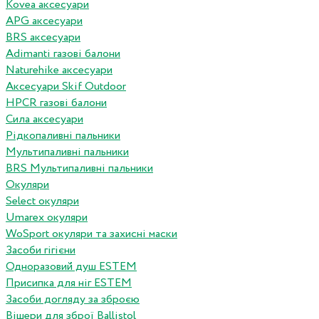
Kovea аксесуари
APG аксесуари
BRS аксесуари
Adimanti газові балони
Naturehike аксесуари
Аксесуари Skif Outdoor
HPCR газові балони
Сила аксесуари
Рідкопаливні пальники
Мультипаливні пальники
BRS Мультипаливні пальники
Окуляри
Select окуляри
Umarex окуляри
WoSport окуляри та захисні маски
Засоби гігієни
Одноразовий душ ESTEM
Присипка для ніг ESTEM
Засоби догляду за зброєю
Вішери для зброї Ballistol