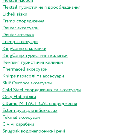
Flextail насоси
Flextail туристичне гідрообладнання
Litheli візки
Tramp спорядження
Deuter аксесуари
Deuter аптечка
Tramp аксесуари
KingCamp спальники
KingCamp туристичні килимки
Кемпинг туристичні килимки
Thermacell аксесуари
Knirps парасолі та аксесуари
Skif Outdoor аксесуари
Cold Steel спорядження та аксесуари
Only Hot грілки
C&amp;M TACTICAL спорядження
Estem душ для військових
Tekmat аксесуари
Сivivi карабіни
Snugpak водонепроникні речі