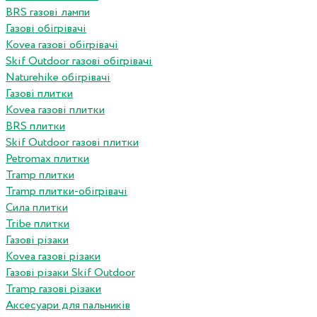
BRS газові лампи
Газові обігрівачі
Kovea газові обігрівачі
Skif Outdoor газові обігрівачі
Naturehike обігрівачі
Газові плитки
Kovea газові плитки
BRS плитки
Skif Outdoor газові плитки
Petromax плитки
Tramp плитки
Tramp плитки-обігрівачі
Сила плитки
Tribe плитки
Газові різаки
Kovea газові різаки
Газові різаки Skif Outdoor
Tramp газові різаки
Аксесуари для пальників