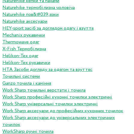
Naturehike кепки та панами
Naturehike термобілизна чоловіча
Naturehike пов&#039;язки
Naturehike аксесуари
HEY-sport засіб за доглядом одягу і взуття
Mechanix рукавички
Thermowave одяг
X-Fish Термобілизна
Helikon-Tex одяг
Helikon-Tex рукавички
HTA Засоби догляду за одягом та взуттяс
Точильні системи
Ganzo точила і каміння
Work Sharp точильні верстати і точила
Work Sharp професiйнi кухоннi точилки электричнi
Work Sharp унiверсальнi точилки электричнi
Work Sharp аксесуари до професiйних кухонних точилок
Work Sharp аксесуари до унiверсальних электричних
точилок
WorkSharp ручні точила