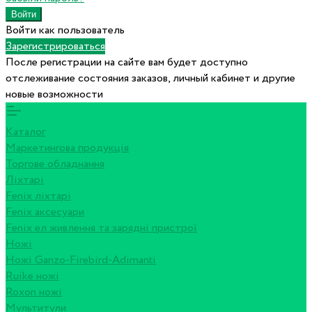
Войти как пользователь
Зарегистрироваться
После регистрации на сайте вам будет доступно
отслеживание состояния заказов, личный кабинет и другие
новые возможности
Каталог
Маркетингова продукція
Торгове обладнання
Ліхтарі
Fenix ліхтарі
Fenix аксесуари
Fenix ел живлення та зарядні пристрої
Ножі
Ножі Ganzo-Firebird-Adimanti
Ruike ножі
Roxon ножi
Мультитули