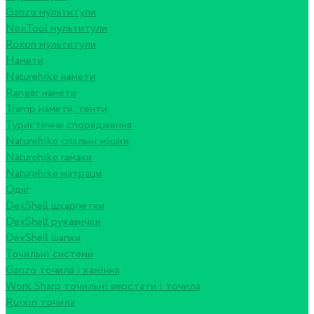
Ganzo мультитули
NexTool мультитули
Roxon мультитули
Намети
Naturehike намети
Ranger намети
Tramp намети, тенти
Туристичне спорядження
Naturehike спальні мішки
Naturehike гамаки
Naturehike матраци
Одяг
DexShell шкарпетки
DexShell рукавички
DexShell шапки
Точильні системи
Ganzo точила і каміння
Work Sharp точильні верстати і точила
Ruixin точила