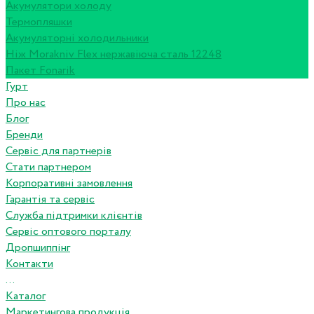
Акумулятори холоду
Термопляшки
Акумуляторні холодильники
Ніж Morakniv Flex нержавіюча сталь 12248
Пакет Fonarik
Гурт
Про нас
Блог
Бренди
Сервіс для партнерів
Стати партнером
Корпоративні замовлення
Гарантія та сервіс
Служба підтримки клієнтів
Сервіс оптового порталу
Дропшиппінг
Контакти
...
Каталог
Маркетингова продукція