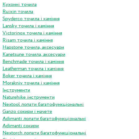
Кухонні точила
Ruixin точила
Spyderco точила і каміння
Lansky точила і каміння
Victorinox точила і каміння
Risam точила і каміння
Hapstone точила, аксесуари
Kanetsune точила, аксесуари
Benchmade точила і каміння
Leatherman точила і каміння
Boker точила і каміння
Morakniv точила і каміння
Інструменти
Naturehike інструменти
Nextool лопати багатофункціональні
Ganzo сокири і мачете
Adimanti лопати багатофункціональні
Adimanti сокири
Nextorch лопати багатофункціональні