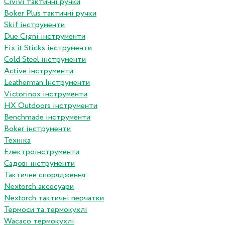
Сivivi тактичні ручки
Boker Plus тактичні ручки
Skif інструменти
Due Cigni інструменти
Fix it Sticks інструменти
Сold Steel інструменти
Active інструменти
Leatherman Інструменти
Victorinox інструменти
HX Outdoors інструменти
Benchmade інструменти
Boker інструменти
Техніка
Електроінструменти
Садові інструменти
Тактичне спорядження
Nextorch аксесуари
Nextorch тактичні перчатки
Термоси та термокухлі
Wacaco термокухлі