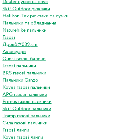
Deuter сумки на пояс
Skif Outdoor рюкзаки
Helikon-Tex рюкзаки та сумки
Пальники та обладнання
Naturehike пальники
Газові
Дров&#039;яні
Аксесуари
Quest газові балони
Газові пальники
BRS газові пальники
Пальники Ganzo
Kovea газові пальники
APG газові пальники
Primus газові пальники
Skif Outdoor пальники
Tramp газові пальники
Сила газові пальники
Газові лампи
Kovea газові лампи