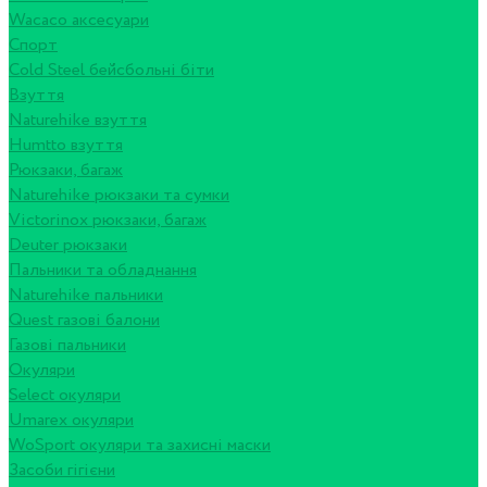
Wacaco аксесуари
Спорт
Cold Steel бейсбольні біти
Взуття
Naturehike взуття
Humtto взуття
Рюкзаки, багаж
Naturehike рюкзаки та сумки
Victorinox рюкзаки, багаж
Deuter рюкзаки
Пальники та обладнання
Naturehike пальники
Quest газові балони
Газові пальники
Окуляри
Select окуляри
Umarex окуляри
WoSport окуляри та захисні маски
Засоби гігієни