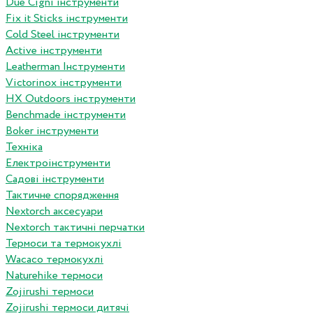
Due Cigni інструменти
Fix it Sticks інструменти
Сold Steel інструменти
Active інструменти
Leatherman Інструменти
Victorinox інструменти
HX Outdoors інструменти
Benchmade інструменти
Boker інструменти
Техніка
Електроінструменти
Садові інструменти
Тактичне спорядження
Nextorch аксесуари
Nextorch тактичні перчатки
Термоси та термокухлі
Wacaco термокухлі
Naturehike термоси
Zojirushi термоси
Zojirushi термоси дитячі