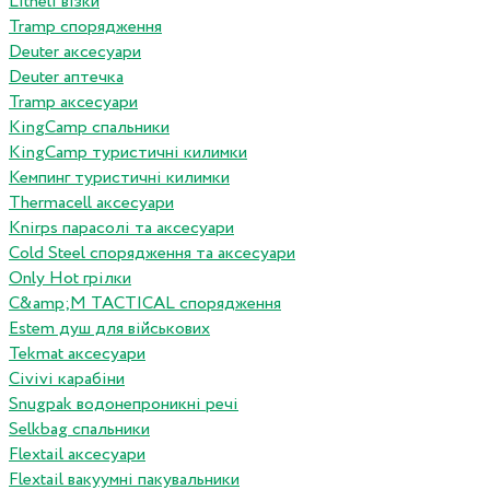
Litheli візки
Tramp спорядження
Deuter аксесуари
Deuter аптечка
Tramp аксесуари
KingCamp спальники
KingCamp туристичні килимки
Кемпинг туристичні килимки
Thermacell аксесуари
Knirps парасолі та аксесуари
Cold Steel спорядження та аксесуари
Only Hot грілки
C&amp;M TACTICAL спорядження
Estem душ для військових
Tekmat аксесуари
Сivivi карабіни
Snugpak водонепроникні речі
Selkbag спальники
Flextail аксесуари
Flextail вакуумні пакувальники