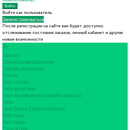
Войти как пользователь
Зарегистрироваться
После регистрации на сайте вам будет доступно
отслеживание состояния заказов, личный кабинет и другие
новые возможности
Каталог
Маркетингова продукція
Торгове обладнання
Ліхтарі
Fenix ліхтарі
Fenix аксесуари
Fenix ел живлення та зарядні пристрої
Ножі
Ножі Ganzo-Firebird-Adimanti
Ruike ножі
Roxon ножi
Мультитули