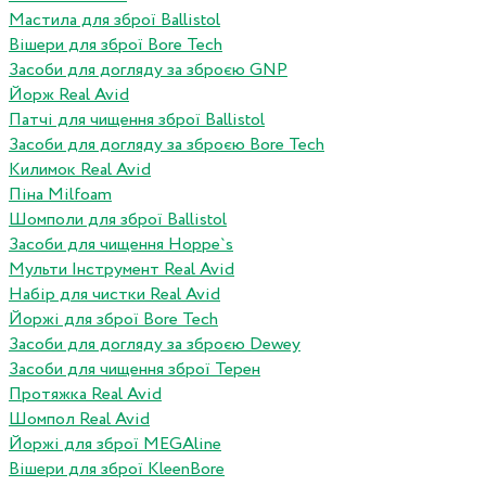
Мастила для зброї Ballistol
Вішери для зброї Bore Tech
Засоби для догляду за зброєю GNP
Йорж Real Avid
Патчі для чищення зброї Ballistol
Засоби для догляду за зброєю Bore Tech
Килимок Real Avid
Піна Milfoam
Шомполи для зброї Ballistol
Засоби для чищення Hoppe`s
Мульти Інструмент Real Avid
Набір для чистки Real Avid
Йоржі для зброї Bore Tech
Засоби для догляду за зброєю Dewey
Засоби для чищення зброї Терен
Протяжка Real Avid
Шомпол Real Avid
Йоржі для зброї MEGAline
Вішери для зброї KleenBore