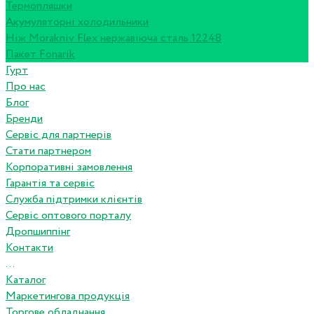
Термопляшки
Акумуляторні холодильники
Ніж Morakniv Flex нержавіюча сталь 12248
Пакет Fonarik
Гурт
Про нас
Блог
Бренди
Сервіс для партнерів
Стати партнером
Корпоративні замовлення
Гарантія та сервіс
Служба підтримки клієнтів
Сервіс оптового порталу
Дропшиппінг
Контакти
...
Каталог
Маркетингова продукція
Торгове обладнання