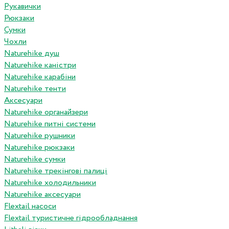
Рукавички
Рюкзаки
Сумки
Чохли
Naturehike душ
Naturehike каністри
Naturehike карабіни
Naturehike тенти
Аксесуари
Naturehike органайзери
Naturehike питні системи
Naturehike рушники
Naturehike рюкзаки
Naturehike сумки
Naturehike трекінгові палиці
Naturehike холодильники
Naturehike аксесуари
Flextail насоси
Flextail туристичне гідрообладнання