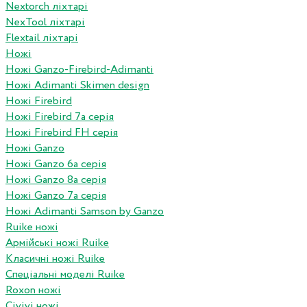
Nextorch ліхтарі
NexTool ліхтарі
Flextail ліхтарі
Ножі
Ножі Ganzo-Firebird-Adimanti
Ножі Adimanti Skimen design
Ножі Firebird
Ножі Firebird 7а серія
Ножі Firebird FH серія
Ножі Ganzo
Ножі Ganzo 6а серія
Ножі Ganzo 8а серія
Ножі Ganzo 7а серія
Ножі Adimanti Samson by Ganzo
Ruike ножі
Армійські ножі Ruike
Класичні ножі Ruike
Спеціальні моделі Ruike
Roxon ножi
Civivi ножі