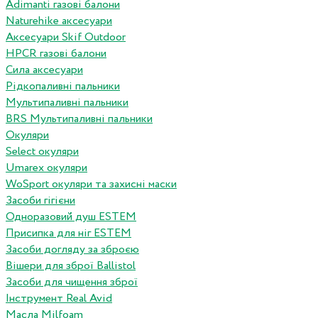
Adimanti газові балони
Naturehike аксесуари
Аксесуари Skif Outdoor
HPCR газові балони
Сила аксесуари
Рідкопаливні пальники
Мультипаливні пальники
BRS Мультипаливні пальники
Окуляри
Select окуляри
Umarex окуляри
WoSport окуляри та захисні маски
Засоби гігієни
Одноразовий душ ESTEM
Присипка для ніг ESTEM
Засоби догляду за зброєю
Вішери для зброї Ballistol
Засоби для чищення зброї
Інструмент Real Avid
Масла Milfoam