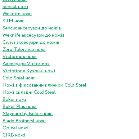
Sencut ножі
Weknife ножі
SRM ножі
Sencut аксесуари до ножів
Weknife аксесуари до ножів
Civivi аксесуари до ножів
Zero Tolerance ножі
Victorinox ножі
Аксесуари Victorinox
Victorinox Кухонні ножі
Cold Steel ножі
Ножі з фіксованим клинком Cold Steel
Ножі складні Cold Steel
Boker ножі
Boker Plus ножі
Magnum by Boker ножі
Blade Brothersl ножі
Opinel ножі
CJRB ножі