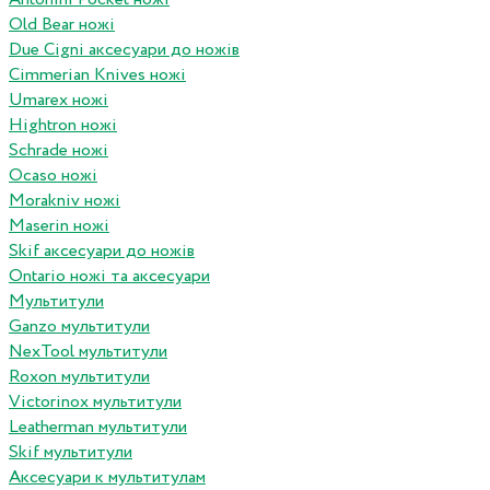
Old Bear ножі
Due Cigni аксесуари до ножів
Cimmerian Knives ножі
Umarex ножі
Hightron ножі
Schrade ножі
Ocaso ножі
Morakniv ножі
Maserin ножі
Skif аксесуари до ножів
Ontario ножі та аксесуари
Мультитули
Ganzo мультитули
NexTool мультитули
Roxon мультитули
Victorinox мультитули
Leatherman мультитули
Skif мультитули
Аксесуари к мультитулам