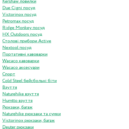
Kershaw ловилки
Due Cigni посуд
Victorinox посуд
Petromax посуд
Ridge Monkey посуд
HX Outdoors посуд
Столові прибори Active
Nextool посуд
Портативні кавоварки
Wacaco кавоварки
Wacaco аксесуари
Спорт
Cold Steel бейсбольні біти
Взуття
Naturehike взуття
Humtto взуття
Рюкзаки, багаж
Naturehike рюкзаки та сумки
Victorinox рюкзаки, багаж
Deuter рюкзаки