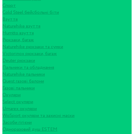
Спорт
Cold Steel бейсбольні біти
Взуття
Naturehike взуття
Humtto взуття
Рюкзаки, багаж
Naturehike рюкзаки та сумки
Victorinox рюкзаки, багаж
Deuter рюкзаки
Пальники та обладнання
Naturehike пальники
Quest газові балони
Газові пальники
Окуляри
Select окуляри
Umarex окуляри
WoSport окуляри та захисні маски
Засоби гігієни
Одноразовий душ ESTEM