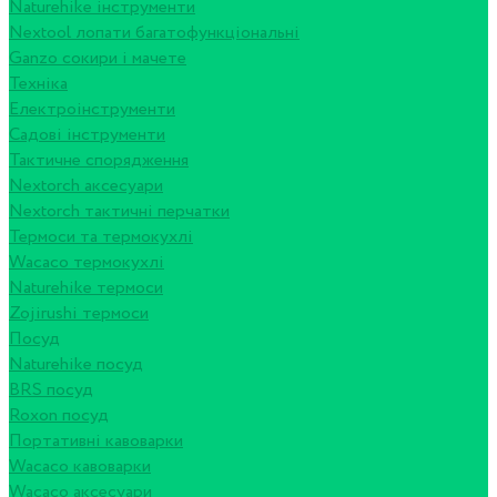
Naturehike інструменти
Nextool лопати багатофункціональні
Ganzo сокири і мачете
Техніка
Електроінструменти
Садові інструменти
Тактичне спорядження
Nextorch аксесуари
Nextorch тактичні перчатки
Термоси та термокухлі
Wacaco термокухлі
Naturehike термоси
Zojirushi термоси
Посуд
Naturehike посуд
BRS посуд
Roxon посуд
Портативні кавоварки
Wacaco кавоварки
Wacaco аксесуари