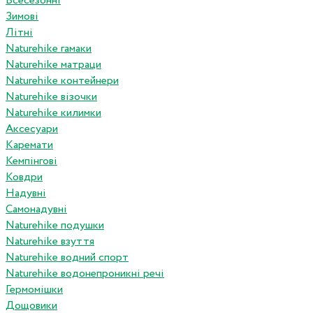
Всесезонні
Зимові
Літні
Naturehike гамаки
Naturehike матраци
Naturehike контейнери
Naturehike візочки
Naturehike килимки
Аксесуари
Каремати
Кемпінгові
Ковдри
Надувні
Самонадувні
Naturehike подушки
Naturehike взуття
Naturehike водний спорт
Naturehike водонепроникні речі
Гермомішки
Дощовики