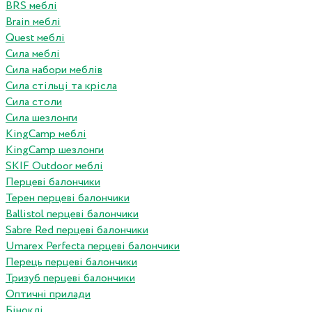
BRS меблі
Brain меблі
Quest меблі
Сила меблі
Сила набори меблів
Сила стільці та крісла
Сила столи
Сила шезлонги
KingCamp меблі
KingCamp шезлонги
SKIF Outdoor меблі
Перцеві балончики
Терен перцеві балончики
Ballistol перцеві балончики
Sabre Red перцеві балончики
Umarex Perfecta перцеві балончики
Перець перцеві балончики
Тризуб перцеві балончики
Оптичні прилади
Біноклі