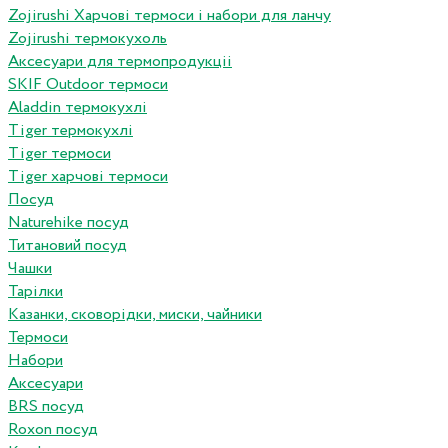
Zojirushi Харчові термоси і набори для ланчу
Zojirushi термокухоль
Аксесуари для термопродукціі
SKIF Outdoor термоси
Aladdin термокухлі
Tiger термокухлі
Tiger термоси
Tiger харчові термоси
Посуд
Naturehike посуд
Титановий посуд
Чашки
Тарілки
Казанки, сковорідки, миски, чайники
Термоси
Набори
Аксесуари
BRS посуд
Roxon посуд