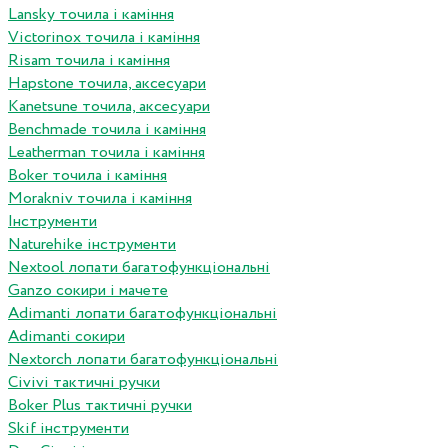
Lansky точила і каміння
Victorinox точила і каміння
Risam точила і каміння
Hapstone точила, аксесуари
Kanetsune точила, аксесуари
Benchmade точила і каміння
Leatherman точила і каміння
Boker точила і каміння
Morakniv точила і каміння
Інструменти
Naturehike інструменти
Nextool лопати багатофункціональні
Ganzo сокири і мачете
Adimanti лопати багатофункціональні
Adimanti сокири
Nextorch лопати багатофункціональні
Сivivi тактичні ручки
Boker Plus тактичні ручки
Skif інструменти