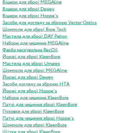
Вішери для зброї MEGAline
Вішери для зброї Dewey
Вішери для зброї Hoppe`s
Засоби для догляду за зброєю Vector Optics
Шомполи для зброї Bore Tech
Мастила для зброї DAY Patron
Набори для чищення MEGAline
Фарба маскувальна RecOil
Йоржі для зброї KleenBore
Мастила для зброї Umarex
Шомполи для зброї MEGAline
Йоржі для зброї Dewey
Засоби догляду за зброєю HTA
Йоржі для зброї Hoppe`s
Набори для чищення KleenBore
Патчі для чищення зброї KleenBore
Пуховки для зброї KleenBore
Патчі для чищення зброї Hoppe`s
Шомполи для зброї KleenBore
Щітки для зброї KleenBore