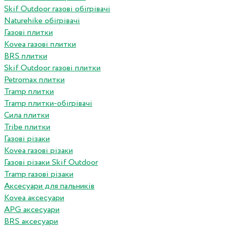
Skif Outdoor газові обігрівачі
Naturehike обігрівачі
Газові плитки
Kovea газові плитки
BRS плитки
Skif Outdoor газові плитки
Petromax плитки
Tramp плитки
Tramp плитки-обігрівачі
Сила плитки
Tribe плитки
Газові різаки
Kovea газові різаки
Газові різаки Skif Outdoor
Tramp газові різаки
Аксесуари для пальників
Kovea аксесуари
APG аксесуари
BRS аксесуари