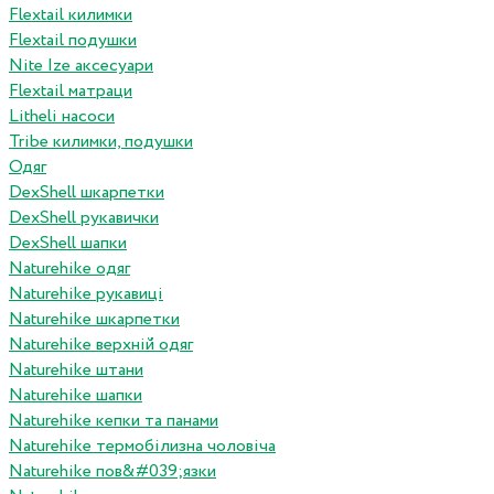
Flextail килимки
Flextail подушки
Nite Ize аксесуари
Flextail матраци
Litheli насоси
Tribe килимки, подушки
Одяг
DexShell шкарпетки
DexShell рукавички
DexShell шапки
Naturehike одяг
Naturehike рукавиці
Naturehike шкарпетки
Naturehike верхній одяг
Naturehike штани
Naturehike шапки
Naturehike кепки та панами
Naturehike термобілизна чоловіча
Naturehike пов&#039;язки