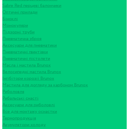
Sabre Red перцеві балончики
Оптичні прилади
Біноклі
Монокуляри
Підзорні труби
Пневматична зброя
Аксесуари для пневматики
Пневматичні гвинтівки
Пневматичні пістолети
Масла і мастила Brunox
Велосипедні мастила Brunox
Інгібітори корозії Brunox
Мастила для догляду за карбоном Brunox
Риболовля
Рибальські снасті
Аксесуари для риболовлі
Все для монтажу оснастки
Термопродукція
Акумулятори холоду