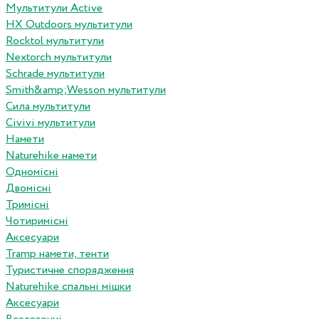
Мультитули Active
HX Outdoors мультитули
Rocktol мультитули
Nextorch мультитули
Schrade мультитули
Smith&amp;Wesson мультитули
Сила мультитули
Civivi мультитули
Намети
Naturehike намети
Одномісні
Двомісні
Тримісні
Чотиримісні
Аксесуари
Tramp намети, тенти
Туристичне спорядження
Naturehike спальні мішки
Аксесуари