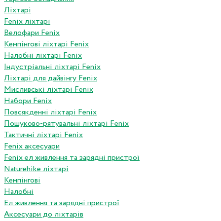
Ліхтарі
Fenix ліхтарі
Велофари Fenix
Кемпінгові ліхтарі Fenix
Налобні ліхтарі Fenix
Індустріальні ліхтарі Fenix
Ліхтарі для дайвінгу Fenix
Мисливські ліхтарі Fenix
Набори Fenix
Повсякденні ліхтарі Fenix
Пошуково-рятувальні ліхтарі Fenix
Тактичні ліхтарі Fenix
Fenix аксесуари
Fenix ел живлення та зарядні пристрої
Naturehike ліхтарі
Кемпінгові
Налобні
Ел живлення та зарядні пристрої
Аксесуари до ліхтарів