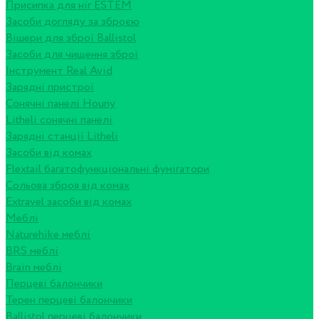
Присипка для ніг ESTEM
Засоби догляду за зброєю
Вішери для зброї Ballistol
Засоби для чищення зброї
Інструмент Real Avid
Зарядні пристрої
Сонячні панелі Houny
Litheli сонячні панелі
Зарядні станції Litheli
Засоби від комах
Flextail багатофункціональні фумігатори
Сольова зброя від комах
Extravel засоби від комах
Меблі
Naturehike меблі
BRS меблі
Brain меблі
Перцеві балончики
Терен перцеві балончики
Ballistol перцеві балончики