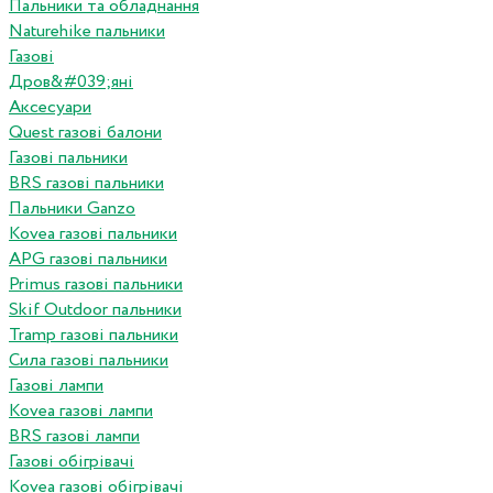
Пальники та обладнання
Naturehike пальники
Газові
Дров&#039;яні
Аксесуари
Quest газові балони
Газові пальники
BRS газові пальники
Пальники Ganzo
Kovea газові пальники
APG газові пальники
Primus газові пальники
Skif Outdoor пальники
Tramp газові пальники
Сила газові пальники
Газові лампи
Kovea газові лампи
BRS газові лампи
Газові обігрівачі
Kovea газові обігрівачі