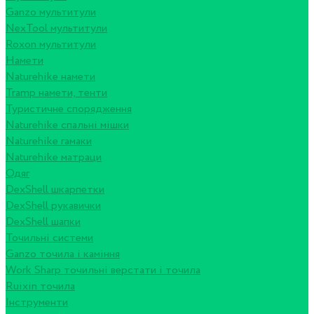
Ganzo мультитули
NexTool мультитули
Roxon мультитули
Намети
Naturehike намети
Tramp намети, тенти
Туристичне спорядження
Naturehike спальні мішки
Naturehike гамаки
Naturehike матраци
Одяг
DexShell шкарпетки
DexShell рукавички
DexShell шапки
Точильні системи
Ganzo точила і каміння
Work Sharp точильні верстати і точила
Ruixin точила
Інструменти