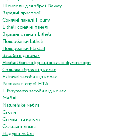
Шомполи для зброї Dewey
Зарядні пристрої
Сонячні панелі Houny
Litheli сонячні панелі
Зарядні станції Litheli
Повербанки Litheli
Повербанки Flextail
Засоби від комах
Flextail багатофункціональні фумігатори
Сольова зброя від комах
Extravel засоби від комах
Репелент-спреї HTA
Lifesystems засоби від комах
Меблі
Naturehike меблі
Столи
Стільці та крісла
Складані ліжка
Надувні меблі