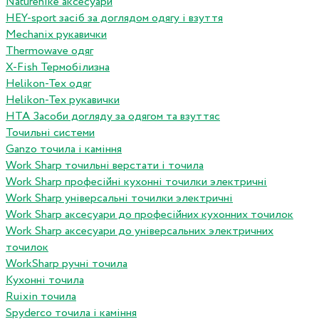
Naturehike аксесуари
HEY-sport засіб за доглядом одягу і взуття
Mechanix рукавички
Thermowave одяг
X-Fish Термобілизна
Helikon-Tex одяг
Helikon-Tex рукавички
HTA Засоби догляду за одягом та взуттяс
Точильні системи
Ganzo точила і каміння
Work Sharp точильні верстати і точила
Work Sharp професiйнi кухоннi точилки электричнi
Work Sharp унiверсальнi точилки электричнi
Work Sharp аксесуари до професiйних кухонних точилок
Work Sharp аксесуари до унiверсальних электричних
точилок
WorkSharp ручні точила
Кухонні точила
Ruixin точила
Spyderco точила і каміння