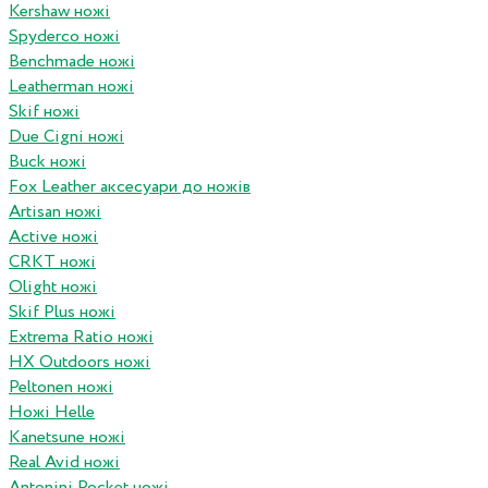
Kershaw ножі
Spyderco ножі
Benchmade ножі
Leatherman ножі
Skif ножі
Due Cigni ножі
Buck ножі
Fox Leather аксесуари до ножів
Artisan ножі
Active ножі
CRKT ножі
Olight ножі
Skif Plus ножі
Extrema Ratio ножі
HX Outdoors ножі
Peltonen ножі
Ножі Helle
Kanetsune ножі
Real Avid ножі
Antonini Pocket ножі