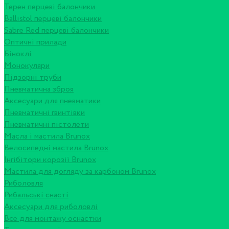
Терен перцеві балончики
Ballistol перцеві балончики
Sabre Red перцеві балончики
Оптичні прилади
Біноклі
Монокуляри
Підзорні труби
Пневматична зброя
Аксесуари для пневматики
Пневматичні гвинтівки
Пневматичні пістолети
Масла і мастила Brunox
Велосипедні мастила Brunox
Інгібітори корозії Brunox
Мастила для догляду за карбоном Brunox
Риболовля
Рибальські снасті
Аксесуари для риболовлі
Все для монтажу оснастки