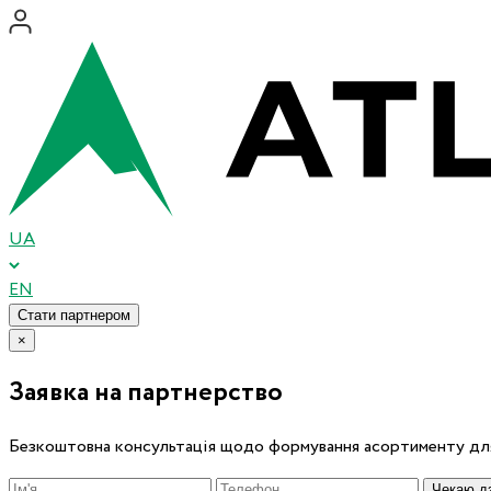
UA
EN
Стати партнером
×
Заявка на партнерство
Безкоштовна консультація щодо формування асортименту для
Чекаю дз