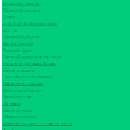
Wacaco кавоварки
Wacaco аксесуари
Спорт
Cold Steel бейсбольні біти
Взуття
Naturehike взуття
Humtto взуття
Рюкзаки, багаж
Naturehike рюкзаки та сумки
Victorinox рюкзаки, багаж
Deuter рюкзаки
Пальники та обладнання
Naturehike пальники
Quest газові балони
Газові пальники
Окуляри
Select окуляри
Umarex окуляри
WoSport окуляри та захисні маски