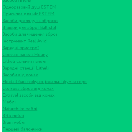
Засоби гігієни
Одноразовий душ ESTEM
Присипка для ніг ESTEM
Засоби догляду за зброєю
Вішери для зброї Ballistol
Засоби для чищення зброї
Інструмент Real Avid
Зарядні пристрої
Сонячні панелі Houny
Litheli сонячні панелі
Зарядні станції Litheli
Засоби від комах
Flextail багатофункціональні фумігатори
Сольова зброя від комах
Extravel засоби від комах
Меблі
Naturehike меблі
BRS меблі
Brain меблі
Перцеві балончики