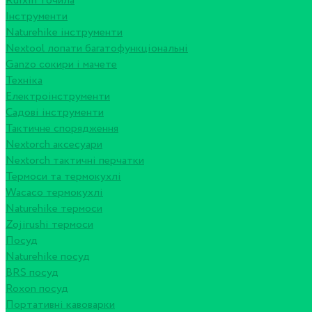
Ruixin точила
Інструменти
Naturehike інструменти
Nextool лопати багатофункціональні
Ganzo сокири і мачете
Техніка
Електроінструменти
Садові інструменти
Тактичне спорядження
Nextorch аксесуари
Nextorch тактичні перчатки
Термоси та термокухлі
Wacaco термокухлі
Naturehike термоси
Zojirushi термоси
Посуд
Naturehike посуд
BRS посуд
Roxon посуд
Портативні кавоварки