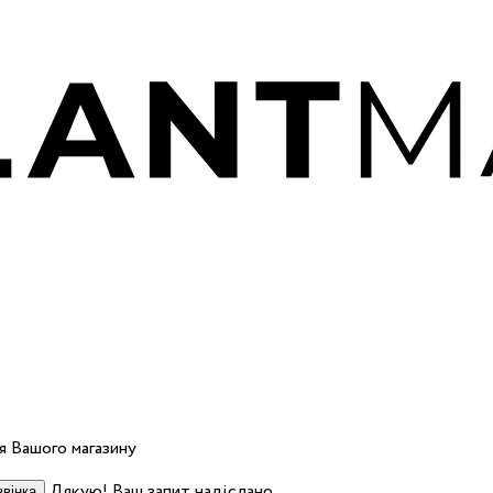
 Вашого магазину
Дякую! Ваш запит надіслано.
вінка