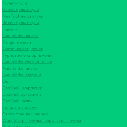
Мультитули
Ganzo мультитули
NexTool мультитули
Roxon мультитули
Намети
Naturehike намети
Ranger намети
Tramp намети, тенти
Туристичне спорядження
Naturehike спальні мішки
Naturehike гамаки
Naturehike матраци
Одяг
DexShell шкарпетки
DexShell рукавички
DexShell шапки
Точильні системи
Ganzo точила і каміння
Work Sharp точильні верстати і точила