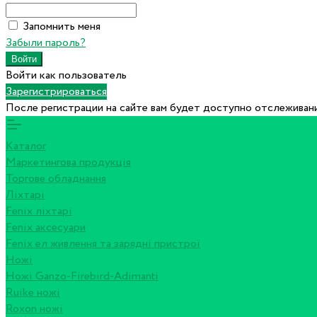
Запомнить меня
Забыли пароль?
Войти как пользователь
Зарегистрироваться
После регистрации на сайте вам будет доступно отслеживани
Каталог
Маркетингова продукція
Торгове обладнання
Ліхтарі
Fenix ліхтарі
Fenix аксесуари
Fenix ел живлення та зарядні пристрої
Ножі
Ножі Ganzo-Firebird-Adimanti
Ruike ножі
Roxon ножi