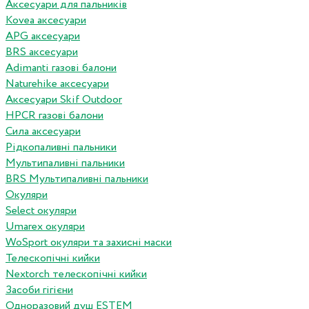
Аксесуари для пальників
Kovea аксесуари
APG аксесуари
BRS аксесуари
Adimanti газові балони
Naturehike аксесуари
Аксесуари Skif Outdoor
HPCR газові балони
Сила аксесуари
Рідкопаливні пальники
Мультипаливні пальники
BRS Мультипаливні пальники
Окуляри
Select окуляри
Umarex окуляри
WoSport окуляри та захисні маски
Телескопічні кийки
Nextorch телескопічні кийки
Засоби гігієни
Одноразовий душ ESTEM