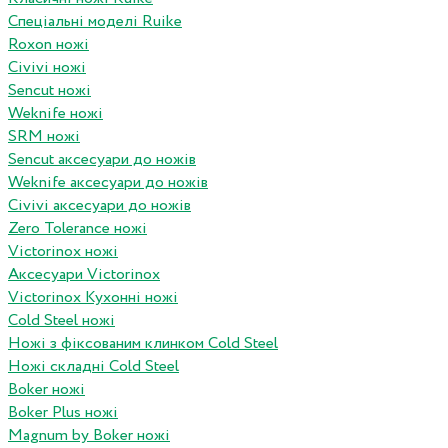
Спеціальні моделі Ruike
Roxon ножi
Civivi ножі
Sencut ножі
Weknife ножі
SRM ножі
Sencut аксесуари до ножів
Weknife аксесуари до ножів
Civivi аксесуари до ножів
Zero Tolerance ножі
Victorinox ножі
Аксесуари Victorinox
Victorinox Кухонні ножі
Cold Steel ножі
Ножі з фіксованим клинком Cold Steel
Ножі складні Cold Steel
Boker ножі
Boker Plus ножі
Magnum by Boker ножі