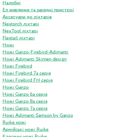
Налобні
Ел живлення та зарядні пристрої
Аксесуари до ліхтарів
Nextorch ліхтарі
NexTool ліхтарі
Flextail ліхтарі
Ножі
Ножі Ganzo-Firebird-Adimanti
Ножі Adimanti Skimen design
Ножі Firebird
Ножі Firebird 7а серія
Ножі Firebird FH серія
Ножі Ganzo
Ножі Ganzo 6а серія
Ножі Ganzo 8а серія
Ножі Ganzo 7а серія
Ножі Adimanti Samson by Ganzo
Ruike ножі
Армійські ножі Ruike
Класичні ножі Ruike