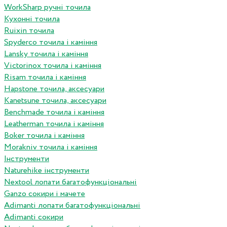
WorkSharp ручні точила
Кухонні точила
Ruixin точила
Spyderco точила і каміння
Lansky точила і каміння
Victorinox точила і каміння
Risam точила і каміння
Hapstone точила, аксесуари
Kanetsune точила, аксесуари
Benchmade точила і каміння
Leatherman точила і каміння
Boker точила і каміння
Morakniv точила і каміння
Інструменти
Naturehike інструменти
Nextool лопати багатофункціональні
Ganzo сокири і мачете
Adimanti лопати багатофункціональні
Adimanti сокири