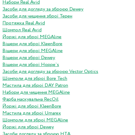
Набори Real Avid
Засоби для догляду за зброєю Dewey
Засоби для чищення зброї Терен
Протяжка Real Avid
Шомпол Real Avid
Йоржі для зброї MEGAline
Вішери для зброї KleenBore
Вішери для зброї MEGAline
Вішери для зброї Dewey
Вішери для зброї Hoppe`s
Засоби для догляду за зброєю Vector Optics
Шомполи для зброї Bore Tech
Мастила для зброї DAY Patron
Набори для чищення MEGAline
Фарба маскувальна RecOil
Йоржі для зброї KleenBore
Мастила для зброї Umarex
Шомполи для зброї MEGAline
Йоржі для зброї Dewey
Засоби догляду за зброєю HTA