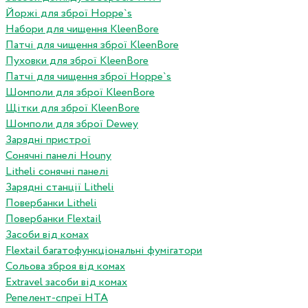
Йоржі для зброї Hoppe`s
Набори для чищення KleenBore
Патчі для чищення зброї KleenBore
Пуховки для зброї KleenBore
Патчі для чищення зброї Hoppe`s
Шомполи для зброї KleenBore
Щітки для зброї KleenBore
Шомполи для зброї Dewey
Зарядні пристрої
Сонячні панелі Houny
Litheli сонячні панелі
Зарядні станції Litheli
Повербанки Litheli
Повербанки Flextail
Засоби від комах
Flextail багатофункціональні фумігатори
Сольова зброя від комах
Extravel засоби від комах
Репелент-спреї HTA