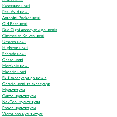
Kanetsune ножі
Real Avid ножі
Antonini Pocket ножі
Old Bear ножі
Due Cigni аксесуари до ножів
Cimmerian Knives ножі
Umarex ножі
Hightron ножі
Schrade ножі
Ocaso ножі
Morakniv ножі
Maserin ножі
Skif аксесуари до ножів
Ontario ножі та аксесуари
Мультитули
Ganzo мультитули
NexTool мультитули
Roxon мультитули
Victorinox мультитули