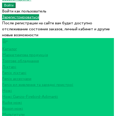
Войти как пользователь
Зарегистрироваться
После регистрации на сайте вам будет доступно
отслеживание состояния заказов, личный кабинет и другие
новые возможности
Каталог
Маркетингова продукція
Торгове обладнання
Ліхтарі
Fenix ліхтарі
Fenix аксесуари
Fenix ел живлення та зарядні пристрої
Ножі
Ножі Ganzo-Firebird-Adimanti
Ruike ножі
Roxon ножi
Мультитули