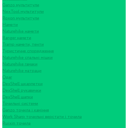
Ganzo мультитули
NexTool мультитули
Roxon мультитули
Намети
Naturehike намети
Ranger намети
Tramp намети, тенти
Туристичне спорядження
Naturehike спальні мішки
Naturehike гамаки
Naturehike матраци
Одяг
DexShell шкарпетки
DexShell рукавички
DexShell шапки
Точильні системи
Ganzo точила і каміння
Work Sharp точильні верстати і точила
Ruixin точила