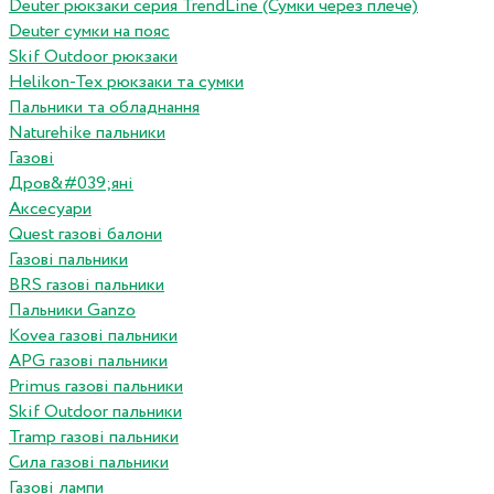
Deuter рюкзаки серия TrendLine (Сумки через плече)
Deuter сумки на пояс
Skif Outdoor рюкзаки
Helikon-Tex рюкзаки та сумки
Пальники та обладнання
Naturehike пальники
Газові
Дров&#039;яні
Аксесуари
Quest газові балони
Газові пальники
BRS газові пальники
Пальники Ganzo
Kovea газові пальники
APG газові пальники
Primus газові пальники
Skif Outdoor пальники
Tramp газові пальники
Сила газові пальники
Газові лампи