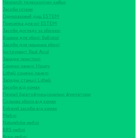
Nextorch телескопічні кийки
Засоби гігієни
Одноразовий душ ESTEM
Присипка для ніг ESTEM
Засоби догляду за зброєю
Вішери для зброї Ballistol
Засоби для чищення зброї
Інструмент Real Avid
Зарядні пристрої
Сонячні панелі Houny
Litheli сонячні панелі
Зарядні станції Litheli
Засоби від комах
Flextail багатофункціональні фумігатори
Сольова зброя від комах
Extravel засоби від комах
Меблі
Naturehike меблі
BRS меблі
Brain меблі