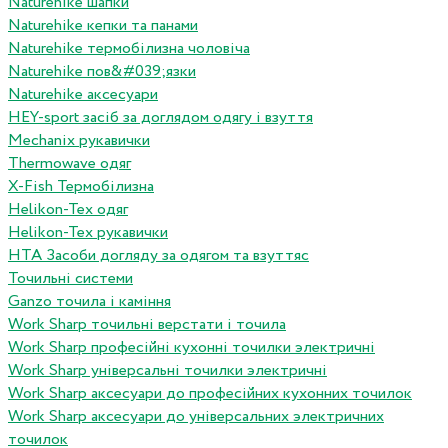
Naturehike шапки
Naturehike кепки та панами
Naturehike термобілизна чоловіча
Naturehike пов&#039;язки
Naturehike аксесуари
HEY-sport засіб за доглядом одягу і взуття
Mechanix рукавички
Thermowave одяг
X-Fish Термобілизна
Helikon-Tex одяг
Helikon-Tex рукавички
HTA Засоби догляду за одягом та взуттяс
Точильні системи
Ganzo точила і каміння
Work Sharp точильні верстати і точила
Work Sharp професiйнi кухоннi точилки электричнi
Work Sharp унiверсальнi точилки электричнi
Work Sharp аксесуари до професiйних кухонних точилок
Work Sharp аксесуари до унiверсальних электричних
точилок