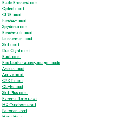
Blade Brothersl ножі
Opinel ножі
CJRB ножі
Kershaw ножі
Spyderco ножі
Benchmade ножі
Leatherman ножі
Skif ножі
Due Cigni ножі
Buck ножі
Fox Leather аксесуари до ножів
Artisan ножі
Active ножі
CRKT ножі
Olight ножі
Skif Plus ножі
Extrema Ratio ножі
HX Outdoors ножі
Peltonen ножі
Ножі Helle