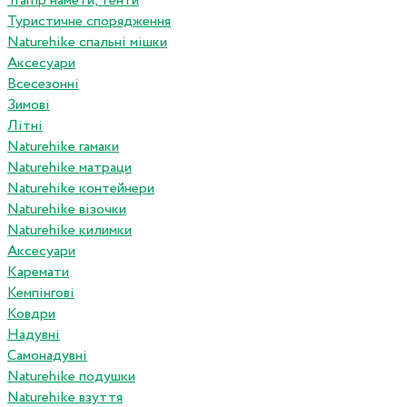
Tramp намети, тенти
Туристичне спорядження
Naturehike спальні мішки
Аксесуари
Всесезонні
Зимові
Літні
Naturehike гамаки
Naturehike матраци
Naturehike контейнери
Naturehike візочки
Naturehike килимки
Аксесуари
Каремати
Кемпінгові
Ковдри
Надувні
Самонадувні
Naturehike подушки
Naturehike взуття