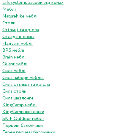
Lifesystems засоби від комах
Меблі
Naturehike меблі
Столи
Стільці та крісла
Складані ліжка
Надувні меблі
BRS меблі
Brain меблі
Quest меблі
Сила меблі
Сила набори меблів
Сила стільці та крісла
Сила столи
Сила шезлонги
KingCamp меблі
KingCamp шезлонги
SKIF Outdoor меблі
Перцеві балончики
Терен перцеві балончики