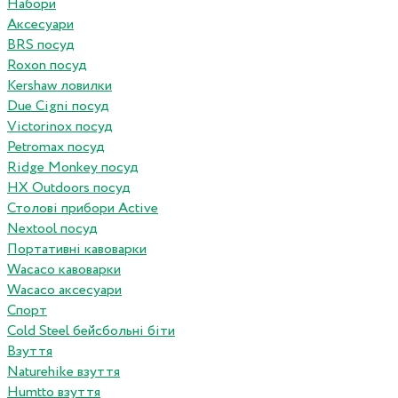
Набори
Аксесуари
BRS посуд
Roxon посуд
Kershaw ловилки
Due Cigni посуд
Victorinox посуд
Petromax посуд
Ridge Monkey посуд
HX Outdoors посуд
Столові прибори Active
Nextool посуд
Портативні кавоварки
Wacaco кавоварки
Wacaco аксесуари
Спорт
Cold Steel бейсбольні біти
Взуття
Naturehike взуття
Humtto взуття