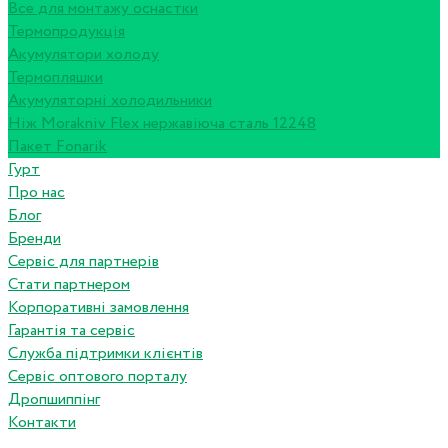
Все для монтажу оснастки
Термопродукція
Акумулятори холоду
Термопляшки
Акумуляторні холодильники
Ніж Morakniv Flex нержавіюча сталь 12248
Пакет Fonarik
Гурт
Про нас
Блог
Бренди
Сервіс для партнерів
Стати партнером
Корпоративні замовлення
Гарантія та сервіс
Служба підтримки клієнтів
Сервіс оптового порталу
Дропшиппінг
Контакти
...