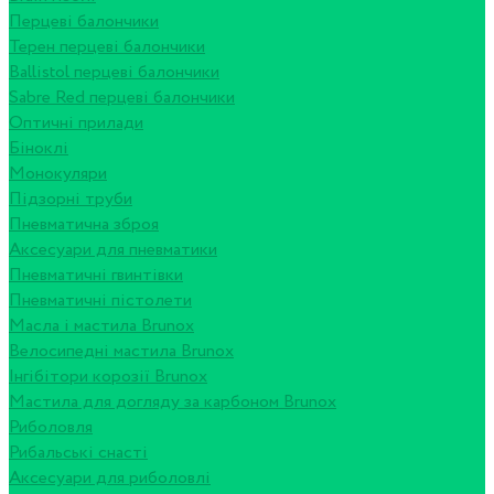
Перцеві балончики
Терен перцеві балончики
Ballistol перцеві балончики
Sabre Red перцеві балончики
Оптичні прилади
Біноклі
Монокуляри
Підзорні труби
Пневматична зброя
Аксесуари для пневматики
Пневматичні гвинтівки
Пневматичні пістолети
Масла і мастила Brunox
Велосипедні мастила Brunox
Інгібітори корозії Brunox
Мастила для догляду за карбоном Brunox
Риболовля
Рибальські снасті
Аксесуари для риболовлі