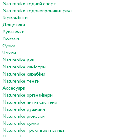
Naturehike водний спорт
Naturehike водонепроникні речі
Гермомішки
Дощовики
Рукавички
Рюкзаки
Сумки
Чохли
Naturehike душ
Naturehike каністри
Naturehike карабіни
Naturehike тенти
Аксесуари
Naturehike органайзери
Naturehike питні системи
Naturehike рушники
Naturehike рюкзаки
Naturehike сумки
Naturehike трекінгові палиці