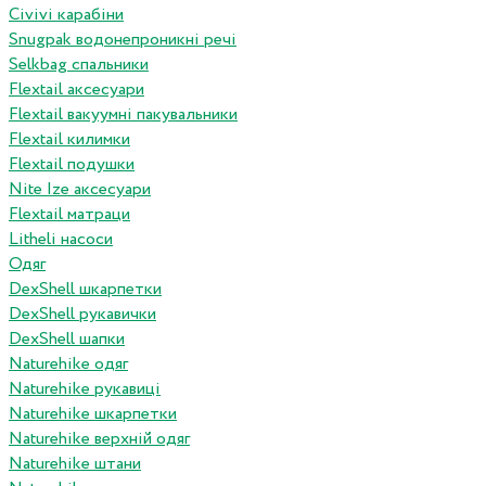
Сivivi карабіни
Snugpak водонепроникні речі
Selkbag спальники
Flextail аксесуари
Flextail вакуумні пакувальники
Flextail килимки
Flextail подушки
Nite Ize аксесуари
Flextail матраци
Litheli насоси
Одяг
DexShell шкарпетки
DexShell рукавички
DexShell шапки
Naturehike одяг
Naturehike рукавиці
Naturehike шкарпетки
Naturehike верхній одяг
Naturehike штани