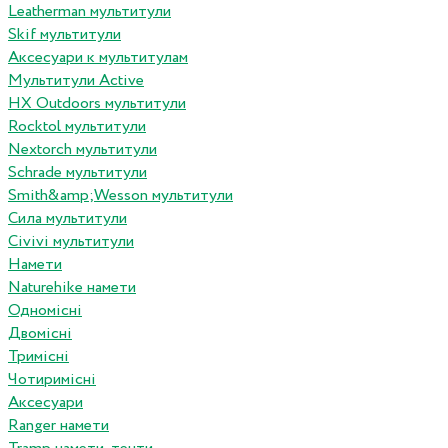
Leatherman мультитули
Skif мультитули
Аксесуари к мультитулам
Мультитули Active
HX Outdoors мультитули
Rocktol мультитули
Nextorch мультитули
Schrade мультитули
Smith&amp;Wesson мультитули
Сила мультитули
Civivi мультитули
Намети
Naturehike намети
Одномісні
Двомісні
Тримісні
Чотиримісні
Аксесуари
Ranger намети