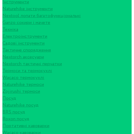
Інструменти
Naturehike інструменти
Nextool лопати багатофункціональні
Ganzo сокири і мачете
Техніка
Електроінструменти
Садові інструменти
Тактичне спорядження
Nextorch аксесуари
Nextorch тактичні перчатки
Термоси та термокухлі
Wacaco термокухлі
Naturehike термоси
Zojirushi термоси
Посуд
Naturehike посуд
BRS посуд
Roxon посуд
Портативні кавоварки
Wacaco кавоварки