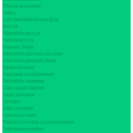
Wacaco аксесуари
Спорт
Cold Steel бейсбольні біти
Взуття
Naturehike взуття
Humtto взуття
Рюкзаки, багаж
Naturehike рюкзаки та сумки
Victorinox рюкзаки, багаж
Deuter рюкзаки
Пальники та обладнання
Naturehike пальники
Quest газові балони
Газові пальники
Окуляри
Select окуляри
Umarex окуляри
WoSport окуляри та захисні маски
Телескопічні кийки