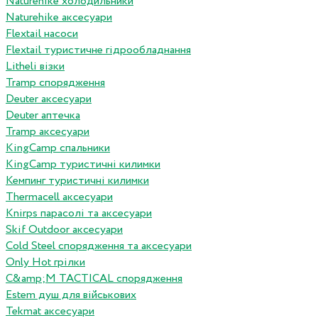
Naturehike холодильники
Naturehike аксесуари
Flextail насоси
Flextail туристичне гідрообладнання
Litheli візки
Tramp спорядження
Deuter аксесуари
Deuter аптечка
Tramp аксесуари
KingCamp спальники
KingCamp туристичні килимки
Кемпинг туристичні килимки
Thermacell аксесуари
Knirps парасолі та аксесуари
Skif Outdoor аксесуари
Cold Steel спорядження та аксесуари
Only Hot грілки
C&amp;M TACTICAL спорядження
Estem душ для військових
Tekmat аксесуари