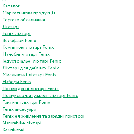
Каталог
Маркетингова продукція
Торгове обладнання
Ліхтарі
Fenix ліхтарі
Велофари Fenix
Кемпінгові ліхтарі Fenix
Налобні ліхтарі Fenix
Індустріальні ліхтарі Fenix
Ліхтарі для дайвінгу Fenix
Мисливські ліхтарі Fenix
Набори Fenix
Повсякденні ліхтарі Fenix
Пошуково-рятувальні ліхтарі Fenix
Тактичні ліхтарі Fenix
Fenix аксесуари
Fenix ел живлення та зарядні пристрої
Naturehike ліхтарі
Кемпінгові