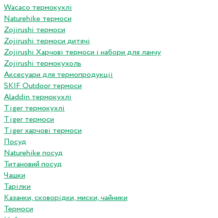
Wacaco термокухлі
Naturehike термоси
Zojirushi термоси
Zojirushi термоси дитячі
Zojirushi Харчові термоси і набори для ланчу
Zojirushi термокухоль
Аксесуари для термопродукціі
SKIF Outdoor термоси
Aladdin термокухлі
Tiger термокухлі
Tiger термоси
Tiger харчові термоси
Посуд
Naturehike посуд
Титановий посуд
Чашки
Тарілки
Казанки, сковорідки, миски, чайники
Термоси