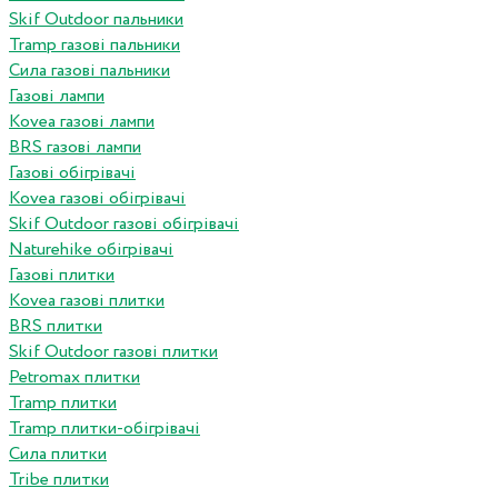
Skif Outdoor пальники
Tramp газові пальники
Сила газові пальники
Газові лампи
Kovea газові лампи
BRS газові лампи
Газові обігрівачі
Kovea газові обігрівачі
Skif Outdoor газові обігрівачі
Naturehike обігрівачі
Газові плитки
Kovea газові плитки
BRS плитки
Skif Outdoor газові плитки
Petromax плитки
Tramp плитки
Tramp плитки-обігрівачі
Сила плитки
Tribe плитки