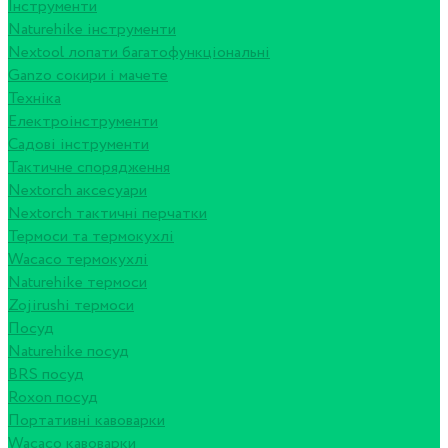
Інструменти
Naturehike інструменти
Nextool лопати багатофункціональні
Ganzo сокири і мачете
Техніка
Електроінструменти
Садові інструменти
Тактичне спорядження
Nextorch аксесуари
Nextorch тактичні перчатки
Термоси та термокухлі
Wacaco термокухлі
Naturehike термоси
Zojirushi термоси
Посуд
Naturehike посуд
BRS посуд
Roxon посуд
Портативні кавоварки
Wacaco кавоварки