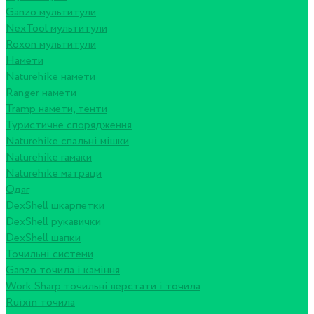
Ganzo мультитули
NexTool мультитули
Roxon мультитули
Намети
Naturehike намети
Ranger намети
Tramp намети, тенти
Туристичне спорядження
Naturehike спальні мішки
Naturehike гамаки
Naturehike матраци
Одяг
DexShell шкарпетки
DexShell рукавички
DexShell шапки
Точильні системи
Ganzo точила і каміння
Work Sharp точильні верстати і точила
Ruixin точила