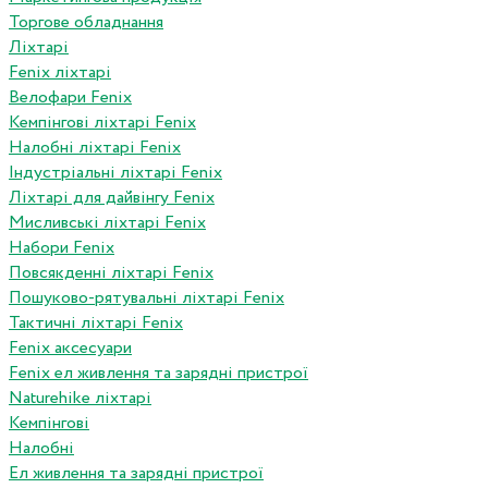
Торгове обладнання
Ліхтарі
Fenix ліхтарі
Велофари Fenix
Кемпінгові ліхтарі Fenix
Налобні ліхтарі Fenix
Індустріальні ліхтарі Fenix
Ліхтарі для дайвінгу Fenix
Мисливські ліхтарі Fenix
Набори Fenix
Повсякденні ліхтарі Fenix
Пошуково-рятувальні ліхтарі Fenix
Тактичні ліхтарі Fenix
Fenix аксесуари
Fenix ел живлення та зарядні пристрої
Naturehike ліхтарі
Кемпінгові
Налобні
Ел живлення та зарядні пристрої