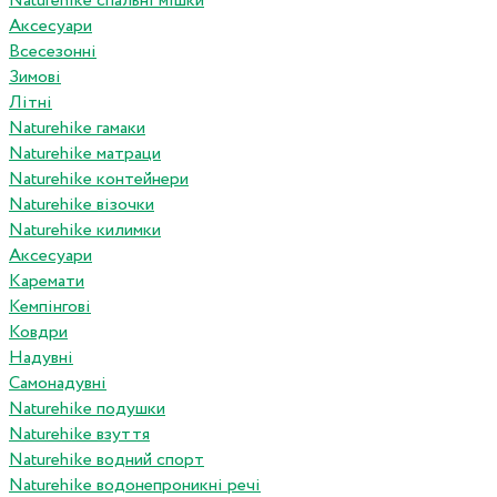
Naturehike спальні мішки
Аксесуари
Всесезонні
Зимові
Літні
Naturehike гамаки
Naturehike матраци
Naturehike контейнери
Naturehike візочки
Naturehike килимки
Аксесуари
Каремати
Кемпінгові
Ковдри
Надувні
Самонадувні
Naturehike подушки
Naturehike взуття
Naturehike водний спорт
Naturehike водонепроникні речі