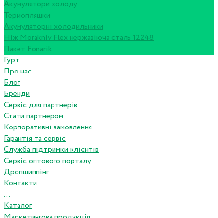
Акумулятори холоду
Термопляшки
Акумуляторні холодильники
Ніж Morakniv Flex нержавіюча сталь 12248
Пакет Fonarik
Гурт
Про нас
Блог
Бренди
Сервіс для партнерів
Стати партнером
Корпоративні замовлення
Гарантія та сервіс
Служба підтримки клієнтів
Сервіс оптового порталу
Дропшиппінг
Контакти
...
Каталог
Маркетингова продукція