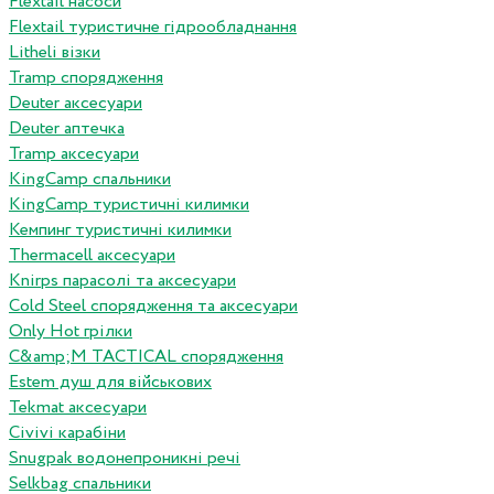
Flextail насоси
Flextail туристичне гідрообладнання
Litheli візки
Tramp спорядження
Deuter аксесуари
Deuter аптечка
Tramp аксесуари
KingCamp спальники
KingCamp туристичні килимки
Кемпинг туристичні килимки
Thermacell аксесуари
Knirps парасолі та аксесуари
Cold Steel спорядження та аксесуари
Only Hot грілки
C&amp;M TACTICAL спорядження
Estem душ для військових
Tekmat аксесуари
Сivivi карабіни
Snugpak водонепроникні речі
Selkbag спальники