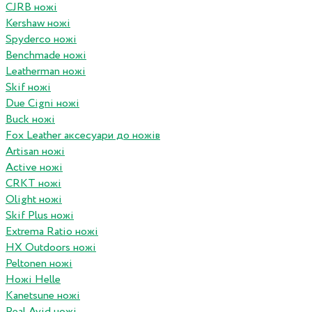
CJRB ножі
Kershaw ножі
Spyderco ножі
Benchmade ножі
Leatherman ножі
Skif ножі
Due Cigni ножі
Buck ножі
Fox Leather аксесуари до ножів
Artisan ножі
Active ножі
CRKT ножі
Olight ножі
Skif Plus ножі
Extrema Ratio ножі
HX Outdoors ножі
Peltonen ножі
Ножі Helle
Kanetsune ножі
Real Avid ножі