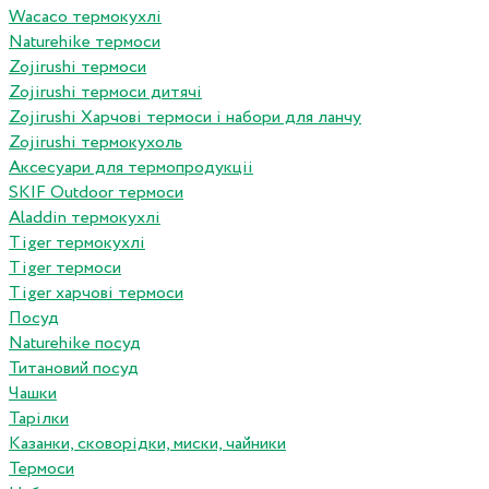
Wacaco термокухлі
Naturehike термоси
Zojirushi термоси
Zojirushi термоси дитячі
Zojirushi Харчові термоси і набори для ланчу
Zojirushi термокухоль
Аксесуари для термопродукціі
SKIF Outdoor термоси
Aladdin термокухлі
Tiger термокухлі
Tiger термоси
Tiger харчові термоси
Посуд
Naturehike посуд
Титановий посуд
Чашки
Тарілки
Казанки, сковорідки, миски, чайники
Термоси