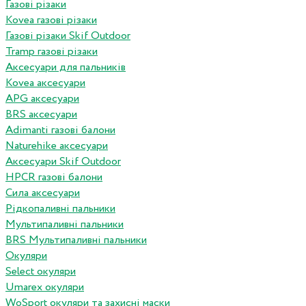
Газові різаки
Kovea газові різаки
Газові різаки Skif Outdoor
Tramp газові різаки
Аксесуари для пальників
Kovea аксесуари
APG аксесуари
BRS аксесуари
Adimanti газові балони
Naturehike аксесуари
Аксесуари Skif Outdoor
HPCR газові балони
Сила аксесуари
Рідкопаливні пальники
Мультипаливні пальники
BRS Мультипаливні пальники
Окуляри
Select окуляри
Umarex окуляри
WoSport окуляри та захисні маски