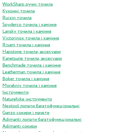
WorkSharp ручні точила
Кухонні точила
Ruixin точила
Spyderco точила і каміння
Lansky точила і каміння
Victorinox точила і каміння
Risam точила і каміння
Hapstone точила, аксесуари
Kanetsune точила, аксесуари
Benchmade точила і каміння
Leatherman точила і каміння
Boker точила і каміння
Morakniv точила і каміння
Інструменти
Naturehike інструменти
Nextool лопати багатофункціональні
Ganzo сокири і мачете
Adimanti лопати багатофункціональні
Adimanti сокири