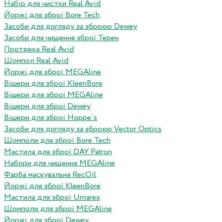
Набір для чистки Real Avid
Йоржі для зброї Bore Tech
Засоби для догляду за зброєю Dewey
Засоби для чищення зброї Терен
Протяжка Real Avid
Шомпол Real Avid
Йоржі для зброї MEGAline
Вішери для зброї KleenBore
Вішери для зброї MEGAline
Вішери для зброї Dewey
Вішери для зброї Hoppe`s
Засоби для догляду за зброєю Vector Optics
Шомполи для зброї Bore Tech
Мастила для зброї DAY Patron
Набори для чищення MEGAline
Фарба маскувальна RecOil
Йоржі для зброї KleenBore
Мастила для зброї Umarex
Шомполи для зброї MEGAline
Йоржі для зброї Dewey