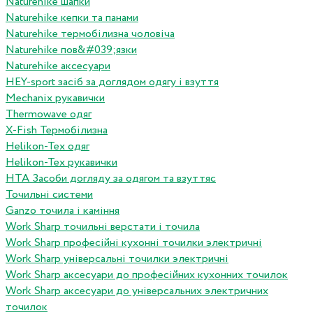
Naturehike шапки
Naturehike кепки та панами
Naturehike термобілизна чоловіча
Naturehike пов&#039;язки
Naturehike аксесуари
HEY-sport засіб за доглядом одягу і взуття
Mechanix рукавички
Thermowave одяг
X-Fish Термобілизна
Helikon-Tex одяг
Helikon-Tex рукавички
HTA Засоби догляду за одягом та взуттяс
Точильні системи
Ganzo точила і каміння
Work Sharp точильні верстати і точила
Work Sharp професiйнi кухоннi точилки электричнi
Work Sharp унiверсальнi точилки электричнi
Work Sharp аксесуари до професiйних кухонних точилок
Work Sharp аксесуари до унiверсальних электричних
точилок