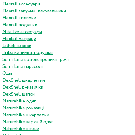
Flextail аксесуари
Flextail вакуумні пакувальники
Flextail килимки
Flextail подушки
Nite Ize аксесуари
Flextail матраци
Litheli насоси
Tribe килимки, подушки
Semi Line водонепроникні речі
Semi Line парасолі
Одяг
DexShell шкарпетки
DexShell рукавички
DexShell шапки
Naturehike одяг
Naturehike рукавиці
Naturehike шкарпетки
Naturehike верхній одяг
Naturehike штани