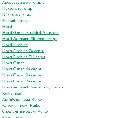
Аксесуари до ліхтарів
Nextorch ліхтарі
NexTool ліхтарі
Flextail ліхтарі
Ножі
Ножі Ganzo-Firebird-Adimanti
Ножі Adimanti Skimen design
Ножі Firebird
Ножі Firebird 7а серія
Ножі Firebird FH серія
Ножі Ganzo
Ножі Ganzo 6а серія
Ножі Ganzo 8а серія
Ножі Ganzo 7а серія
Ножі Adimanti Samson by Ganzo
Ruike ножі
Армійські ножі Ruike
Класичні ножі Ruike
Спеціальні моделі Ruike
Roxon ножi