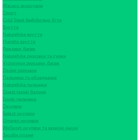
Wacaco аксесуари
Спорт
Cold Steel бейсбольні біти
Взуття
Naturehike взуття
Humtto взуття
Рюкзаки, багаж
Naturehike рюкзаки та сумки
Victorinox рюкзаки, багаж
Deuter рюкзаки
Пальники та обладнання
Naturehike пальники
Quest газові балони
Газові пальники
Окуляри
Select окуляри
Umarex окуляри
WoSport окуляри та захисні маски
Засоби гігієни