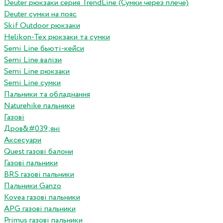
Deuter рюкзаки серия TrendLine (Сумки через плече)
Deuter сумки на пояс
Skif Outdoor рюкзаки
Helikon-Tex рюкзаки та сумки
Semi Line бьюті-кейси
Semi Line валізи
Semi Line рюкзаки
Semi Line сумки
Пальники та обладнання
Naturehike пальники
Газові
Дров&#039;яні
Аксесуари
Quest газові балони
Газові пальники
BRS газові пальники
Пальники Ganzo
Kovea газові пальники
APG газові пальники
Primus газові пальники