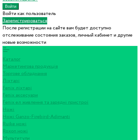
Войти как пользователь
Зарегистрироваться
После регистрации на сайте вам будет доступно
отслеживание состояния заказов, личный кабинет и другие
новые возможности
Каталог
Маркетингова продукція
Торгове обладнання
Ліхтарі
Fenix ліхтарі
Fenix аксесуари
Fenix ел живлення та зарядні пристрої
Ножі
Ножі Ganzo-Firebird-Adimanti
Ruike ножі
Roxon ножi
Мультитули