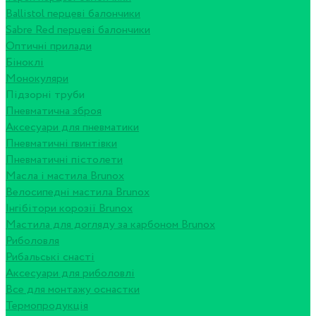
Ballistol перцеві балончики
Sabre Red перцеві балончики
Оптичні прилади
Біноклі
Монокуляри
Підзорні труби
Пневматична зброя
Аксесуари для пневматики
Пневматичні гвинтівки
Пневматичні пістолети
Масла і мастила Brunox
Велосипедні мастила Brunox
Інгібітори корозії Brunox
Мастила для догляду за карбоном Brunox
Риболовля
Рибальські снасті
Аксесуари для риболовлі
Все для монтажу оснастки
Термопродукція