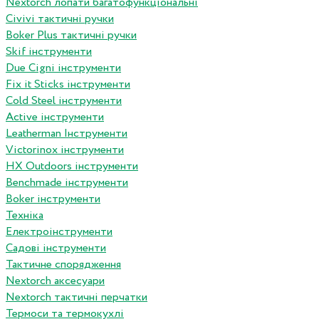
Nextorch лопати багатофункціональні
Сivivi тактичні ручки
Boker Plus тактичні ручки
Skif інструменти
Due Cigni інструменти
Fix it Sticks інструменти
Сold Steel інструменти
Active інструменти
Leatherman Інструменти
Victorinox інструменти
HX Outdoors інструменти
Benchmade інструменти
Boker інструменти
Техніка
Електроінструменти
Садові інструменти
Тактичне спорядження
Nextorch аксесуари
Nextorch тактичні перчатки
Термоси та термокухлі