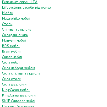
Репелент-спреї HTA
Lifesystems засоби від комах
Меблі
Naturehike меблі
Столи
Стільці та крісла
Складані ліжка
Надувні меблі
BRS меблі
Brain меблі
Quest меблі
Сила меблі
Сила набори меблів
Сила стільці та крісла
Сила столи
Сила шезлонги
KingCamp меблі
KingCamp шезлонги
SKIF Outdoor меблі
Перцеві балончики