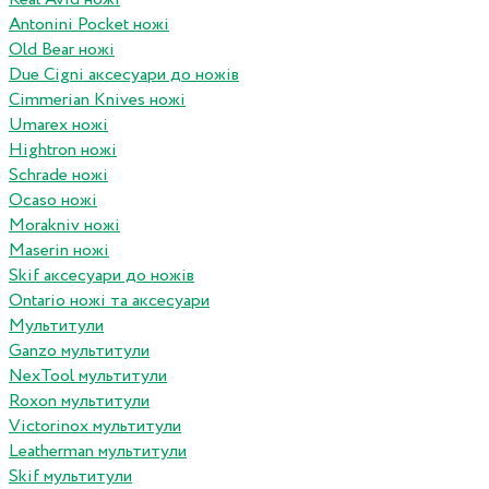
Antonini Pocket ножі
Old Bear ножі
Due Cigni аксесуари до ножів
Cimmerian Knives ножі
Umarex ножі
Hightron ножі
Schrade ножі
Ocaso ножі
Morakniv ножі
Maserin ножі
Skif аксесуари до ножів
Ontario ножі та аксесуари
Мультитули
Ganzo мультитули
NexTool мультитули
Roxon мультитули
Victorinox мультитули
Leatherman мультитули
Skif мультитули