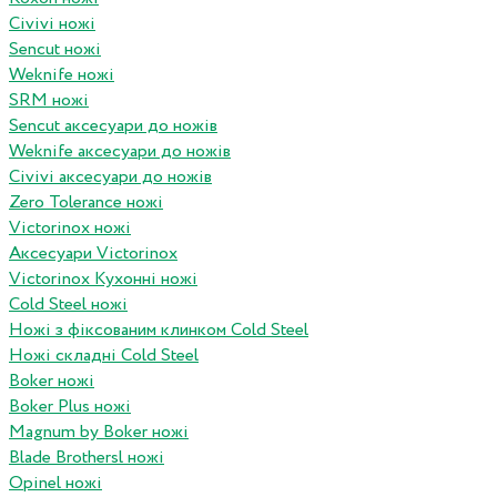
Civivi ножі
Sencut ножі
Weknife ножі
SRM ножі
Sencut аксесуари до ножів
Weknife аксесуари до ножів
Civivi аксесуари до ножів
Zero Tolerance ножі
Victorinox ножі
Аксесуари Victorinox
Victorinox Кухонні ножі
Cold Steel ножі
Ножі з фіксованим клинком Cold Steel
Ножі складні Cold Steel
Boker ножі
Boker Plus ножі
Magnum by Boker ножі
Blade Brothersl ножі
Opinel ножі