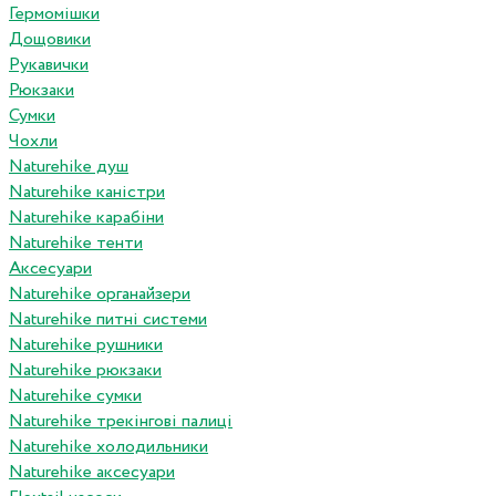
Гермомішки
Дощовики
Рукавички
Рюкзаки
Сумки
Чохли
Naturehike душ
Naturehike каністри
Naturehike карабіни
Naturehike тенти
Аксесуари
Naturehike органайзери
Naturehike питні системи
Naturehike рушники
Naturehike рюкзаки
Naturehike сумки
Naturehike трекінгові палиці
Naturehike холодильники
Naturehike аксесуари