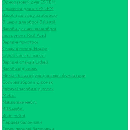
Одноразовий душ ESTEM
Присипка для ніг ESTEM
Засоби догляду за зброєю
Вішери для зброї Ballistol
Засоби для чищення зброї
Інструмент Real Avid
Зарядні пристрої
Сонячні панелі Houny
Litheli сонячні панелі
Зарядні станції Litheli
Засоби від комах
Flextail багатофункціональні фумігатори
Сольова зброя від комах
Extravel засоби від комах
Меблі
Naturehike меблі
BRS меблі
Brain меблі
Перцеві балончики
Терен перцеві балончики