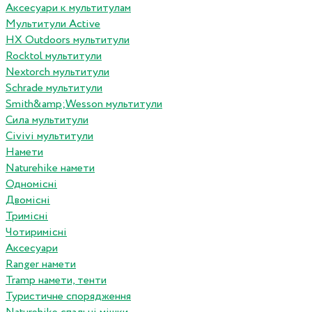
Аксесуари к мультитулам
Мультитули Active
HX Outdoors мультитули
Rocktol мультитули
Nextorch мультитули
Schrade мультитули
Smith&amp;Wesson мультитули
Сила мультитули
Civivi мультитули
Намети
Naturehike намети
Одномісні
Двомісні
Тримісні
Чотиримісні
Аксесуари
Ranger намети
Tramp намети, тенти
Туристичне спорядження