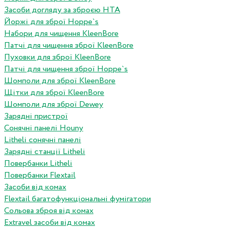
Засоби догляду за зброєю HTA
Йоржі для зброї Hoppe`s
Набори для чищення KleenBore
Патчі для чищення зброї KleenBore
Пуховки для зброї KleenBore
Патчі для чищення зброї Hoppe`s
Шомполи для зброї KleenBore
Щітки для зброї KleenBore
Шомполи для зброї Dewey
Зарядні пристрої
Сонячні панелі Houny
Litheli сонячні панелі
Зарядні станції Litheli
Повербанки Litheli
Повербанки Flextail
Засоби від комах
Flextail багатофункціональні фумігатори
Сольова зброя від комах
Extravel засоби від комах