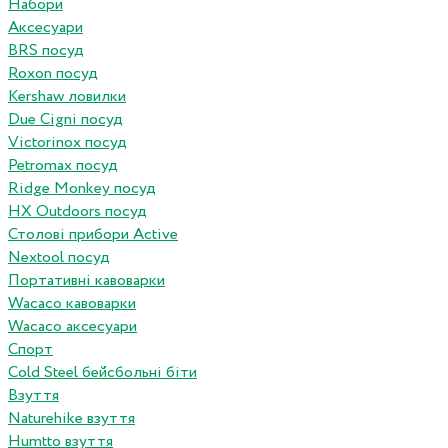
Набори
Аксесуари
BRS посуд
Roxon посуд
Kershaw ловилки
Due Cigni посуд
Victorinox посуд
Petromax посуд
Ridge Monkey посуд
HX Outdoors посуд
Столові прибори Active
Nextool посуд
Портативні кавоварки
Wacaco кавоварки
Wacaco аксесуари
Спорт
Cold Steel бейсбольні біти
Взуття
Naturehike взуття
Humtto взуття