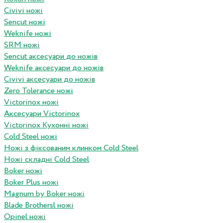
Civivi ножі
Sencut ножі
Weknife ножі
SRM ножі
Sencut аксесуари до ножів
Weknife аксесуари до ножів
Civivi аксесуари до ножів
Zero Tolerance ножі
Victorinox ножі
Аксесуари Victorinox
Victorinox Кухонні ножі
Cold Steel ножі
Ножі з фіксованим клинком Cold Steel
Ножі складні Cold Steel
Boker ножі
Boker Plus ножі
Magnum by Boker ножі
Blade Brothersl ножі
Opinel ножі