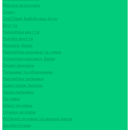
Wacaco аксесуари
Спорт
Cold Steel бейсбольні біти
Взуття
Naturehike взуття
Humtto взуття
Рюкзаки, багаж
Naturehike рюкзаки та сумки
Victorinox рюкзаки, багаж
Deuter рюкзаки
Пальники та обладнання
Naturehike пальники
Quest газові балони
Газові пальники
Окуляри
Select окуляри
Umarex окуляри
WoSport окуляри та захисні маски
Засоби гігієни