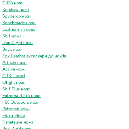
CJRB ножі
Kershaw ножі
Spyderco ножі
Benchmade ножі
Leatherman ножі
Skif ножі
Due Cigni ножі
Buck ножі
Fox Leather аксесуари до ножів
Artisan ножі
Active ножі
CRKT ножі
Olight ножі
Skif Plus ножі
Extrema Ratio ножі
HX Outdoors ножі
Peltonen ножі
Ножі Helle
Kanetsune ножі
Real Avid ножі