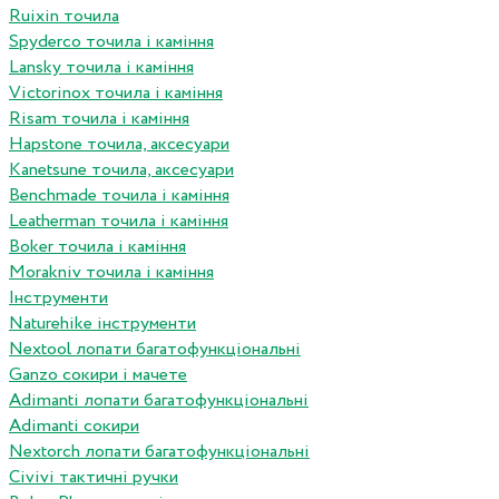
Ruixin точила
Spyderco точила і каміння
Lansky точила і каміння
Victorinox точила і каміння
Risam точила і каміння
Hapstone точила, аксесуари
Kanetsune точила, аксесуари
Benchmade точила і каміння
Leatherman точила і каміння
Boker точила і каміння
Morakniv точила і каміння
Інструменти
Naturehike інструменти
Nextool лопати багатофункціональні
Ganzo сокири і мачете
Adimanti лопати багатофункціональні
Adimanti сокири
Nextorch лопати багатофункціональні
Сivivi тактичні ручки