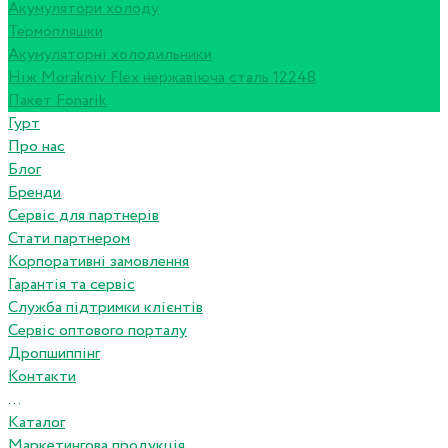
Акумулятори холоду
Термопляшки
Акумуляторні холодильники
Ніж Morakniv Flex нержавіюча сталь 12248
Пакет Fonarik
Гурт
Про нас
Блог
Бренди
Сервіс для партнерів
Стати партнером
Корпоративні замовлення
Гарантія та сервіс
Служба підтримки клієнтів
Сервіс оптового порталу
Дропшиппінг
Контакти
...
Каталог
Маркетингова продукція