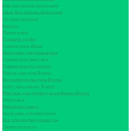
Ballistol перцеві балончики
Sabre Red перцеві балончики
Оптичні прилади
Біноклі
Монокуляри
Підзорні труби
Пневматична зброя
Аксесуари для пневматики
Пневматичні гвинтівки
Пневматичні пістолети
Масла і мастила Brunox
Велосипедні мастила Brunox
Інгібітори корозії Brunox
Мастила для догляду за карбоном Brunox
Риболовля
Рибальські снасті
Аксесуари для риболовлі
Все для монтажу оснастки
Термопродукція