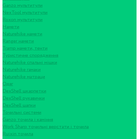
Ganzo мультитули
NexTool мультитули
Roxon мультитули
Намети
Naturehike намети
Ranger намети
Tramp намети, тенти
Туристичне спорядження
Naturehike спальні мішки
Naturehike гамаки
Naturehike матраци
Одяг
DexShell шкарпетки
DexShell рукавички
DexShell шапки
Точильні системи
Ganzo точила і каміння
Work Sharp точильні верстати і точила
Ruixin точила