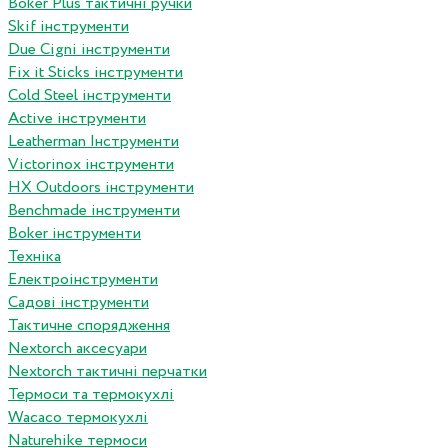
Boker Plus тактичні ручки
Skif інструменти
Due Cigni інструменти
Fix it Sticks інструменти
Сold Steel інструменти
Active інструменти
Leatherman Інструменти
Victorinox інструменти
HX Outdoors інструменти
Benchmade інструменти
Boker інструменти
Техніка
Електроінструменти
Садові інструменти
Тактичне спорядження
Nextorch аксесуари
Nextorch тактичні перчатки
Термоси та термокухлі
Wacaco термокухлі
Naturehike термоси