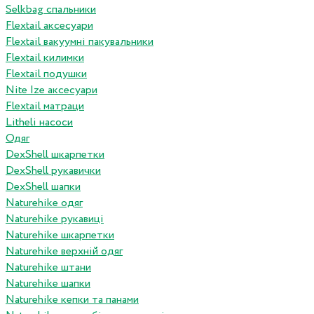
Selkbag спальники
Flextail аксесуари
Flextail вакуумні пакувальники
Flextail килимки
Flextail подушки
Nite Ize аксесуари
Flextail матраци
Litheli насоси
Одяг
DexShell шкарпетки
DexShell рукавички
DexShell шапки
Naturehike одяг
Naturehike рукавиці
Naturehike шкарпетки
Naturehike верхній одяг
Naturehike штани
Naturehike шапки
Naturehike кепки та панами