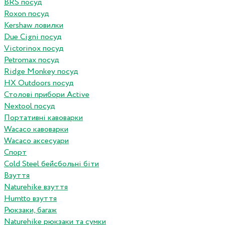
BRS посуд
Roxon посуд
Kershaw ловилки
Due Cigni посуд
Victorinox посуд
Petromax посуд
Ridge Monkey посуд
HX Outdoors посуд
Столові прибори Active
Nextool посуд
Портативні кавоварки
Wacaco кавоварки
Wacaco аксесуари
Спорт
Cold Steel бейсбольні біти
Взуття
Naturehike взуття
Humtto взуття
Рюкзаки, багаж
Naturehike рюкзаки та сумки