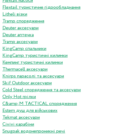
Flextail насоси
Flextail туристичне гідрообладнання
Litheli візки
Tramp спорядження
Deuter аксесуари
Deuter аптечка
Tramp аксесуари
KingCamp спальники
KingCamp туристичні килимки
Кемпинг туристичні килимки
Thermacell аксесуари
Knirps парасолі та аксесуари
Skif Outdoor аксесуари
Cold Steel спорядження та аксесуари
Only Hot грілки
C&amp;M TACTICAL спорядження
Estem душ для військових
Tekmat аксесуари
Сivivi карабіни
Snugpak водонепроникні речі