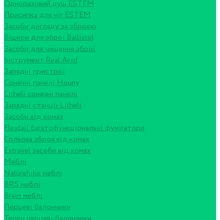
Одноразовий душ ESTEM
Присипка для ніг ESTEM
Засоби догляду за зброєю
Вішери для зброї Ballistol
Засоби для чищення зброї
Інструмент Real Avid
Зарядні пристрої
Сонячні панелі Houny
Litheli сонячні панелі
Зарядні станції Litheli
Засоби від комах
Flextail багатофункціональні фумігатори
Сольова зброя від комах
Extravel засоби від комах
Меблі
Naturehike меблі
BRS меблі
Brain меблі
Перцеві балончики
Терен перцеві балончики