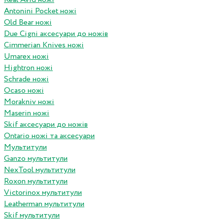
Antonini Pocket ножі
Old Bear ножі
Due Cigni аксесуари до ножів
Cimmerian Knives ножі
Umarex ножі
Hightron ножі
Schrade ножі
Ocaso ножі
Morakniv ножі
Maserin ножі
Skif аксесуари до ножів
Ontario ножі та аксесуари
Мультитули
Ganzo мультитули
NexTool мультитули
Roxon мультитули
Victorinox мультитули
Leatherman мультитули
Skif мультитули