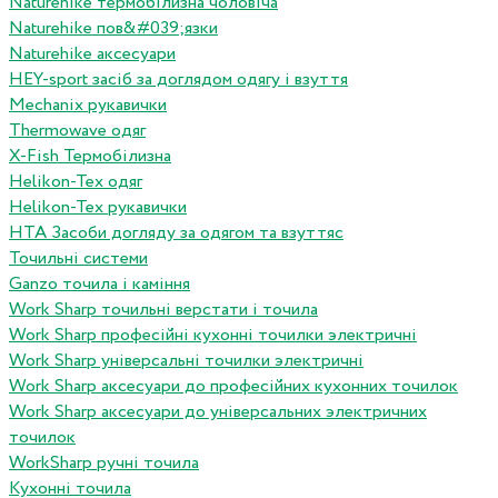
Naturehike термобілизна чоловіча
Naturehike пов&#039;язки
Naturehike аксесуари
HEY-sport засіб за доглядом одягу і взуття
Mechanix рукавички
Thermowave одяг
X-Fish Термобілизна
Helikon-Tex одяг
Helikon-Tex рукавички
HTA Засоби догляду за одягом та взуттяс
Точильні системи
Ganzo точила і каміння
Work Sharp точильні верстати і точила
Work Sharp професiйнi кухоннi точилки электричнi
Work Sharp унiверсальнi точилки электричнi
Work Sharp аксесуари до професiйних кухонних точилок
Work Sharp аксесуари до унiверсальних электричних
точилок
WorkSharp ручні точила
Кухонні точила