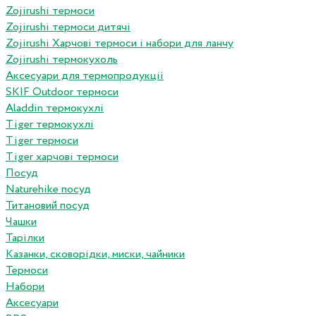
Zojirushi термоси
Zojirushi термоси дитячі
Zojirushi Харчові термоси і набори для ланчу
Zojirushi термокухоль
Аксесуари для термопродукціі
SKIF Outdoor термоси
Aladdin термокухлі
Tiger термокухлі
Tiger термоси
Tiger харчові термоси
Посуд
Naturehike посуд
Титановий посуд
Чашки
Тарілки
Казанки, сковорідки, миски, чайники
Термоси
Набори
Аксесуари