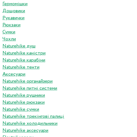
Гермомішки
Дощовики
Рукавички
Рюкзаки
Сумки
Чохли
Naturehike душ
Naturehike каністри
Naturehike карабіни
Naturehike тенти
Аксесуари
Naturehike органайзери
Naturehike питні системи
Naturehike рушники
Naturehike рюкзаки
Naturehike сумки
Naturehike трекінгові палиці
Naturehike холодильники
Naturehike аксесуари