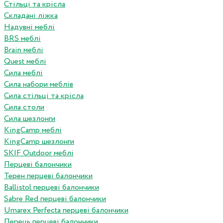
Стільці та крісла
Складані ліжка
Надувні меблі
BRS меблі
Brain меблі
Quest меблі
Сила меблі
Сила набори меблів
Сила стільці та крісла
Сила столи
Сила шезлонги
KingCamp меблі
KingCamp шезлонги
SKIF Outdoor меблі
Перцеві балончики
Терен перцеві балончики
Ballistol перцеві балончики
Sabre Red перцеві балончики
Umarex Perfecta перцеві балончики
Перець перцеві балончики