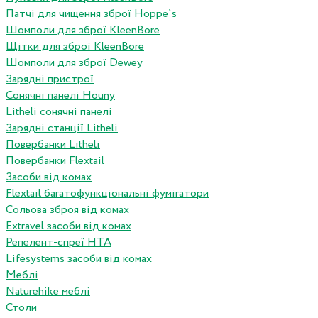
Патчі для чищення зброї Hoppe`s
Шомполи для зброї KleenBore
Щітки для зброї KleenBore
Шомполи для зброї Dewey
Зарядні пристрої
Сонячні панелі Houny
Litheli сонячні панелі
Зарядні станції Litheli
Повербанки Litheli
Повербанки Flextail
Засоби від комах
Flextail багатофункціональні фумігатори
Сольова зброя від комах
Extravel засоби від комах
Репелент-спреї HTA
Lifesystems засоби від комах
Меблі
Naturehike меблі
Столи