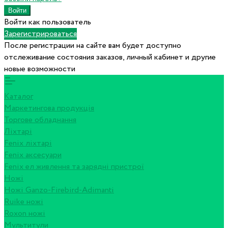
Войти как пользователь
Зарегистрироваться
После регистрации на сайте вам будет доступно
отслеживание состояния заказов, личный кабинет и другие
новые возможности
Каталог
Маркетингова продукція
Торгове обладнання
Ліхтарі
Fenix ліхтарі
Fenix аксесуари
Fenix ел живлення та зарядні пристрої
Ножі
Ножі Ganzo-Firebird-Adimanti
Ruike ножі
Roxon ножi
Мультитули