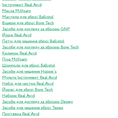
Інструмент Real Avid
Масла Milfoam
Мастила для зброї Ballistol
Вішери для зброї Bore Tech
Засоби для догляду за зброєю GNP
Йорж Real Avid
Патчі для чищення зброї Ballistol
Засоби для догляду за зброєю Bore Tech
Килимок Real Avid
Піна Milfoam
Шомполи для зброї Ballistol
Засоби для чищення Hoppe`s
Мульти Інструмент Real Avid
Набір для чистки Real Avid
Йоржі для зброї Bore Tech
Набори Real Avid
Засоби для догляду за зброєю Dewey
Засоби для чищення зброї Терен
Протяжка Real Avid