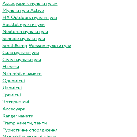
Аксесуари к мультитулам
Мультитули Active
HX Outdoors мультитули
Rocktol мультитули
Nextorch мультитули
Schrade мультитули
Smith&amp;Wesson мультитули
Сила мультитули
Civivi мультитули
Намети
Naturehike намети
Одномісні
Двомісні
Тримісні
Чотиримісні
Аксесуари
Ranger намети
Tramp намети, тенти
Туристичне спорядження