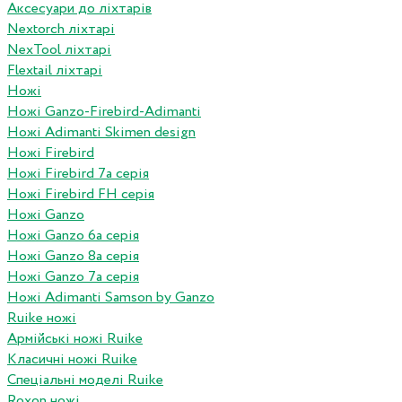
Аксесуари до ліхтарів
Nextorch ліхтарі
NexTool ліхтарі
Flextail ліхтарі
Ножі
Ножі Ganzo-Firebird-Adimanti
Ножі Adimanti Skimen design
Ножі Firebird
Ножі Firebird 7а серія
Ножі Firebird FH серія
Ножі Ganzo
Ножі Ganzo 6а серія
Ножі Ganzo 8а серія
Ножі Ganzo 7а серія
Ножі Adimanti Samson by Ganzo
Ruike ножі
Армійські ножі Ruike
Класичні ножі Ruike
Спеціальні моделі Ruike
Roxon ножi