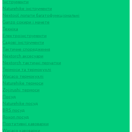
Інструменти
Naturehike інструменти
Nextool лопати багатофункціональні
Ganzo сокири і мачете
Техніка
Електроінструменти
Садові інструменти
Тактичне спорядження
Nextorch аксесуари
Nextorch тактичні перчатки
Термоси та термокухлі
Wacaco термокухлі
Naturehike термоси
Zojirushi термоси
Посуд
Naturehike посуд
BRS посуд
Roxon посуд
Портативні кавоварки
Wacaco кавоварки