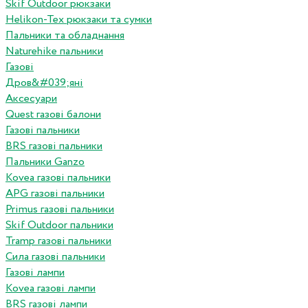
Skif Outdoor рюкзаки
Helikon-Tex рюкзаки та сумки
Пальники та обладнання
Naturehike пальники
Газові
Дров&#039;яні
Аксесуари
Quest газові балони
Газові пальники
BRS газові пальники
Пальники Ganzo
Kovea газові пальники
APG газові пальники
Primus газові пальники
Skif Outdoor пальники
Tramp газові пальники
Сила газові пальники
Газові лампи
Kovea газові лампи
BRS газові лампи