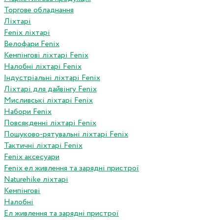
Торгове обладнання
Ліхтарі
Fenix ліхтарі
Велофари Fenix
Кемпінгові ліхтарі Fenix
Налобні ліхтарі Fenix
Індустріальні ліхтарі Fenix
Ліхтарі для дайвінгу Fenix
Мисливські ліхтарі Fenix
Набори Fenix
Повсякденні ліхтарі Fenix
Пошуково-рятувальні ліхтарі Fenix
Тактичні ліхтарі Fenix
Fenix аксесуари
Fenix ел живлення та зарядні пристрої
Naturehike ліхтарі
Кемпінгові
Налобні
Ел живлення та зарядні пристрої