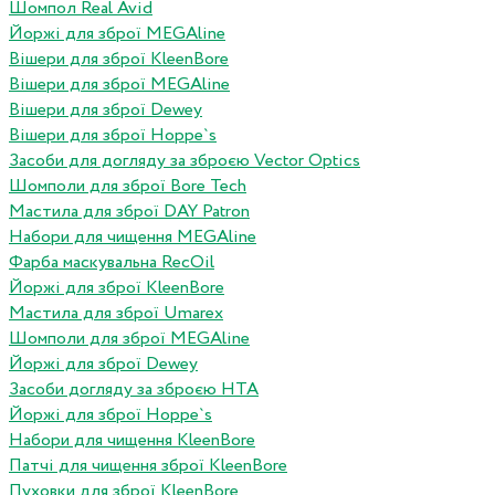
Шомпол Real Avid
Йоржі для зброї MEGAline
Вішери для зброї KleenBore
Вішери для зброї MEGAline
Вішери для зброї Dewey
Вішери для зброї Hoppe`s
Засоби для догляду за зброєю Vector Optics
Шомполи для зброї Bore Tech
Мастила для зброї DAY Patron
Набори для чищення MEGAline
Фарба маскувальна RecOil
Йоржі для зброї KleenBore
Мастила для зброї Umarex
Шомполи для зброї MEGAline
Йоржі для зброї Dewey
Засоби догляду за зброєю HTA
Йоржі для зброї Hoppe`s
Набори для чищення KleenBore
Патчі для чищення зброї KleenBore
Пуховки для зброї KleenBore