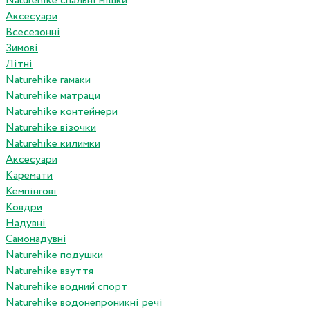
Naturehike спальні мішки
Аксесуари
Всесезонні
Зимові
Літні
Naturehike гамаки
Naturehike матраци
Naturehike контейнери
Naturehike візочки
Naturehike килимки
Аксесуари
Каремати
Кемпінгові
Ковдри
Надувні
Самонадувні
Naturehike подушки
Naturehike взуття
Naturehike водний спорт
Naturehike водонепроникні речі