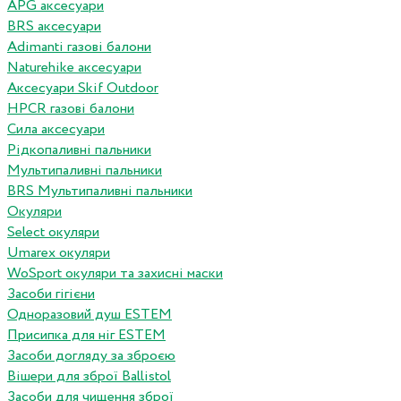
APG аксесуари
BRS аксесуари
Adimanti газові балони
Naturehike аксесуари
Аксесуари Skif Outdoor
HPCR газові балони
Сила аксесуари
Рідкопаливні пальники
Мультипаливні пальники
BRS Мультипаливні пальники
Окуляри
Select окуляри
Umarex окуляри
WoSport окуляри та захисні маски
Засоби гігієни
Одноразовий душ ESTEM
Присипка для ніг ESTEM
Засоби догляду за зброєю
Вішери для зброї Ballistol
Засоби для чищення зброї