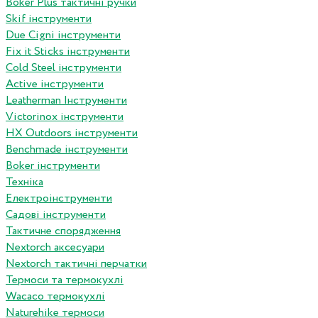
Boker Plus тактичні ручки
Skif інструменти
Due Cigni інструменти
Fix it Sticks інструменти
Сold Steel інструменти
Active інструменти
Leatherman Інструменти
Victorinox інструменти
HX Outdoors інструменти
Benchmade інструменти
Boker інструменти
Техніка
Електроінструменти
Садові інструменти
Тактичне спорядження
Nextorch аксесуари
Nextorch тактичні перчатки
Термоси та термокухлі
Wacaco термокухлі
Naturehike термоси