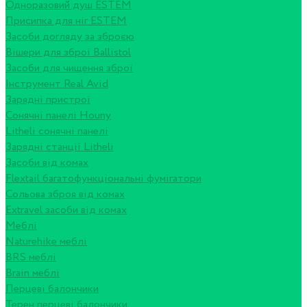
Одноразовий душ ESTEM
Присипка для ніг ESTEM
Засоби догляду за зброєю
Вішери для зброї Ballistol
Засоби для чищення зброї
Інструмент Real Avid
Зарядні пристрої
Сонячні панелі Houny
Litheli сонячні панелі
Зарядні станції Litheli
Засоби від комах
Flextail багатофункціональні фумігатори
Сольова зброя від комах
Extravel засоби від комах
Меблі
Naturehike меблі
BRS меблі
Brain меблі
Перцеві балончики
Терен перцеві балончики