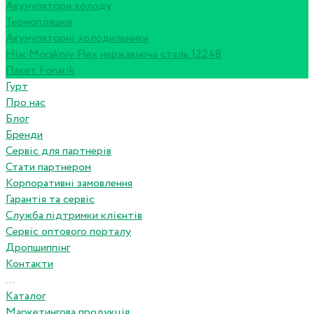
Акумулятори холоду
Термопляшки
Акумуляторні холодильники
Ніж Morakniv Flex нержавіюча сталь 12248
Пакет Fonarik
Гурт
Про нас
Блог
Бренди
Сервіс для партнерів
Стати партнером
Корпоративні замовлення
Гарантія та сервіс
Служба підтримки клієнтів
Сервіс оптового порталу
Дропшиппінг
Контакти
...
Каталог
Маркетингова продукція