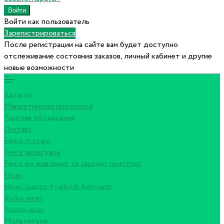
Войти как пользователь
Зарегистрироваться
После регистрации на сайте вам будет доступно
отслеживание состояния заказов, личный кабинет и другие
новые возможности
Каталог
Маркетингова продукція
Торгове обладнання
Ліхтарі
Fenix ліхтарі
Fenix аксесуари
Fenix ел живлення та зарядні пристрої
Ножі
Ножі Ganzo-Firebird-Adimanti
Ruike ножі
Roxon ножi
Мультитули