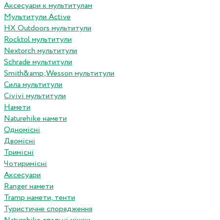
Аксесуари к мультитулам
Мультитули Active
HX Outdoors мультитули
Rocktol мультитули
Nextorch мультитули
Schrade мультитули
Smith&amp;Wesson мультитули
Сила мультитули
Civivi мультитули
Намети
Naturehike намети
Одномісні
Двомісні
Тримісні
Чотиримісні
Аксесуари
Ranger намети
Tramp намети, тенти
Туристичне спорядження