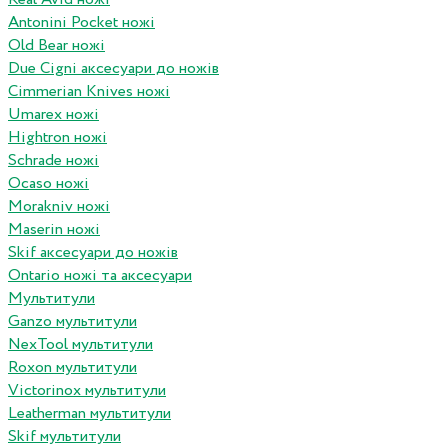
Antonini Pocket ножі
Old Bear ножі
Due Cigni аксесуари до ножів
Cimmerian Knives ножі
Umarex ножі
Hightron ножі
Schrade ножі
Ocaso ножі
Morakniv ножі
Maserin ножі
Skif аксесуари до ножів
Ontario ножі та аксесуари
Мультитули
Ganzo мультитули
NexTool мультитули
Roxon мультитули
Victorinox мультитули
Leatherman мультитули
Skif мультитули