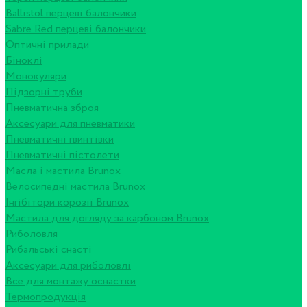
Ballistol перцеві балончики
Sabre Red перцеві балончики
Оптичні прилади
Біноклі
Монокуляри
Підзорні труби
Пневматична зброя
Аксесуари для пневматики
Пневматичні гвинтівки
Пневматичні пістолети
Масла і мастила Brunox
Велосипедні мастила Brunox
Інгібітори корозії Brunox
Мастила для догляду за карбоном Brunox
Риболовля
Рибальські снасті
Аксесуари для риболовлі
Все для монтажу оснастки
Термопродукція