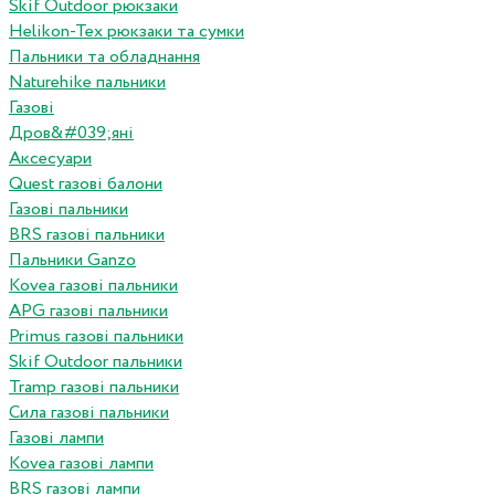
Skif Outdoor рюкзаки
Helikon-Tex рюкзаки та сумки
Пальники та обладнання
Naturehike пальники
Газові
Дров&#039;яні
Аксесуари
Quest газові балони
Газові пальники
BRS газові пальники
Пальники Ganzo
Kovea газові пальники
APG газові пальники
Primus газові пальники
Skif Outdoor пальники
Tramp газові пальники
Сила газові пальники
Газові лампи
Kovea газові лампи
BRS газові лампи