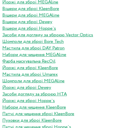
Йоржі для зброї MEGAline
Вішери для зброї KleenBore
Вішери для зброї MEGAline
Вішери для зброї Dewey
Вішери для зброї Hoppe`s
Засоби для догляду за зброєю Vector Optics
Шомполи для зброї Bore Tech
Мастила для зброї DAY Patron
Набори для чищення MEGAline
Фарба маскувальна RecOil
Йоржі для зброї KleenBore
Мастила для зброї Umarex
Шомполи для зброї MEGAline
Йоржі для зброї Dewey
Засоби догляду за зброєю HTA
Йоржі для зброї Hoppe`s
Набори для чищення KleenBore
Патчі для чищення зброї KleenBore
Пуховки для зброї KleenBore
Патчі для чищення зброї Hoppe`s