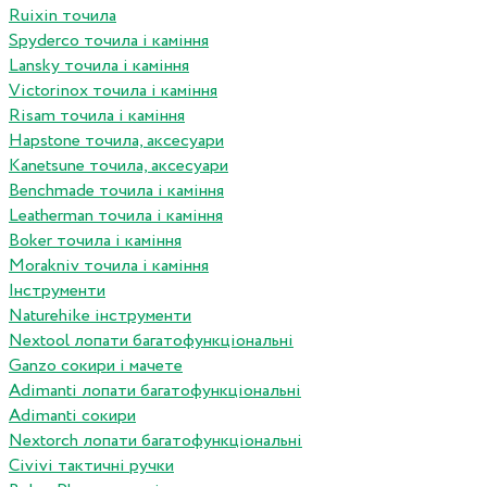
Ruixin точила
Spyderco точила і каміння
Lansky точила і каміння
Victorinox точила і каміння
Risam точила і каміння
Hapstone точила, аксесуари
Kanetsune точила, аксесуари
Benchmade точила і каміння
Leatherman точила і каміння
Boker точила і каміння
Morakniv точила і каміння
Інструменти
Naturehike інструменти
Nextool лопати багатофункціональні
Ganzo сокири і мачете
Adimanti лопати багатофункціональні
Adimanti сокири
Nextorch лопати багатофункціональні
Сivivi тактичні ручки