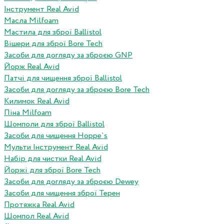
Інструмент Real Avid
Масла Milfoam
Мастила для зброї Ballistol
Вішери для зброї Bore Tech
Засоби для догляду за зброєю GNP
Йорж Real Avid
Патчі для чищення зброї Ballistol
Засоби для догляду за зброєю Bore Tech
Килимок Real Avid
Піна Milfoam
Шомполи для зброї Ballistol
Засоби для чищення Hoppe`s
Мульти Інструмент Real Avid
Набір для чистки Real Avid
Йоржі для зброї Bore Tech
Засоби для догляду за зброєю Dewey
Засоби для чищення зброї Терен
Протяжка Real Avid
Шомпол Real Avid