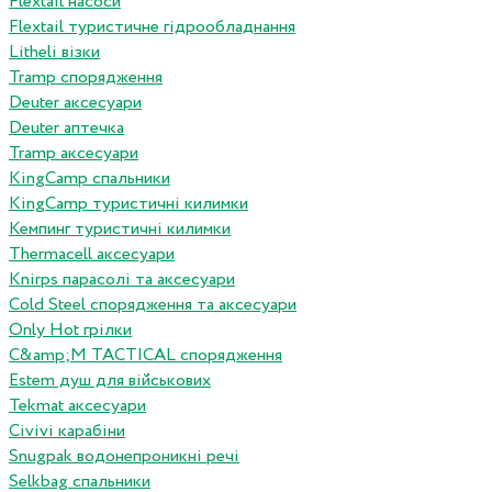
Flextail насоси
Flextail туристичне гідрообладнання
Litheli візки
Tramp спорядження
Deuter аксесуари
Deuter аптечка
Tramp аксесуари
KingCamp спальники
KingCamp туристичні килимки
Кемпинг туристичні килимки
Thermacell аксесуари
Knirps парасолі та аксесуари
Cold Steel спорядження та аксесуари
Only Hot грілки
C&amp;M TACTICAL спорядження
Estem душ для військових
Tekmat аксесуари
Сivivi карабіни
Snugpak водонепроникні речі
Selkbag спальники