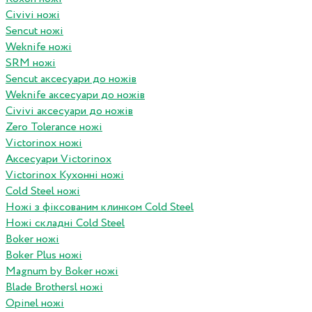
Civivi ножі
Sencut ножі
Weknife ножі
SRM ножі
Sencut аксесуари до ножів
Weknife аксесуари до ножів
Civivi аксесуари до ножів
Zero Tolerance ножі
Victorinox ножі
Аксесуари Victorinox
Victorinox Кухонні ножі
Cold Steel ножі
Ножі з фіксованим клинком Cold Steel
Ножі складні Cold Steel
Boker ножі
Boker Plus ножі
Magnum by Boker ножі
Blade Brothersl ножі
Opinel ножі