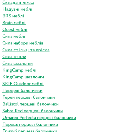
Складані ліжка
Надувні меблі
BRS меблі
Brain меблі
Quest меблі
Сила меблі
Сила набори меблів
Сила стільці та крісла
Сила столи
Сила шезлонги
KingCamp меблі
KingCamp шезлонги
SKIF Outdoor меблі
Перцеві балончики
Терен перцеві балончики
Ballistol перцеві балончики
Sabre Red перцеві балончики
Umarex Perfecta перцеві балончики
Перець перцеві балончики
Тризуб перцеві балончики