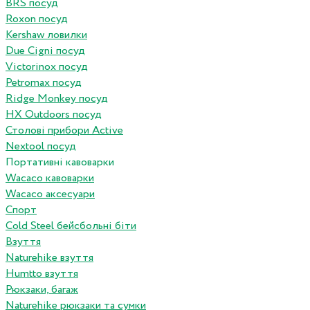
BRS посуд
Roxon посуд
Kershaw ловилки
Due Cigni посуд
Victorinox посуд
Petromax посуд
Ridge Monkey посуд
HX Outdoors посуд
Столові прибори Active
Nextool посуд
Портативні кавоварки
Wacaco кавоварки
Wacaco аксесуари
Спорт
Cold Steel бейсбольні біти
Взуття
Naturehike взуття
Humtto взуття
Рюкзаки, багаж
Naturehike рюкзаки та сумки