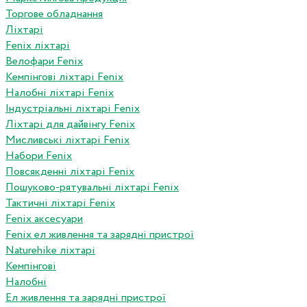
Торгове обладнання
Ліхтарі
Fenix ліхтарі
Велофари Fenix
Кемпінгові ліхтарі Fenix
Налобні ліхтарі Fenix
Індустріальні ліхтарі Fenix
Ліхтарі для дайвінгу Fenix
Мисливські ліхтарі Fenix
Набори Fenix
Повсякденні ліхтарі Fenix
Пошуково-рятувальні ліхтарі Fenix
Тактичні ліхтарі Fenix
Fenix аксесуари
Fenix ел живлення та зарядні пристрої
Naturehike ліхтарі
Кемпінгові
Налобні
Ел живлення та зарядні пристрої