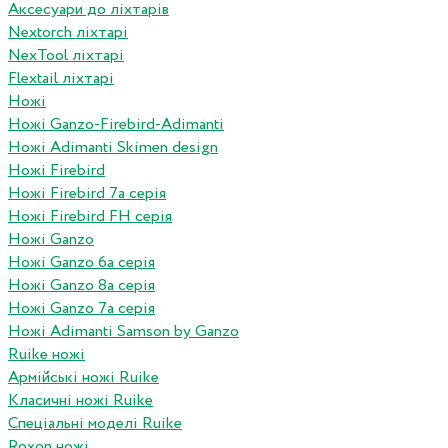
Аксесуари до ліхтарів
Nextorch ліхтарі
NexTool ліхтарі
Flextail ліхтарі
Ножі
Ножі Ganzo-Firebird-Adimanti
Ножі Adimanti Skimen design
Ножі Firebird
Ножі Firebird 7а серія
Ножі Firebird FH серія
Ножі Ganzo
Ножі Ganzo 6а серія
Ножі Ganzo 8а серія
Ножі Ganzo 7а серія
Ножі Adimanti Samson by Ganzo
Ruike ножі
Армійські ножі Ruike
Класичні ножі Ruike
Спеціальні моделі Ruike
Roxon ножi