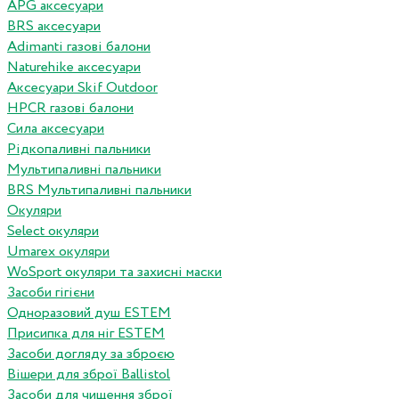
APG аксесуари
BRS аксесуари
Adimanti газові балони
Naturehike аксесуари
Аксесуари Skif Outdoor
HPCR газові балони
Сила аксесуари
Рідкопаливні пальники
Мультипаливні пальники
BRS Мультипаливні пальники
Окуляри
Select окуляри
Umarex окуляри
WoSport окуляри та захисні маски
Засоби гігієни
Одноразовий душ ESTEM
Присипка для ніг ESTEM
Засоби догляду за зброєю
Вішери для зброї Ballistol
Засоби для чищення зброї