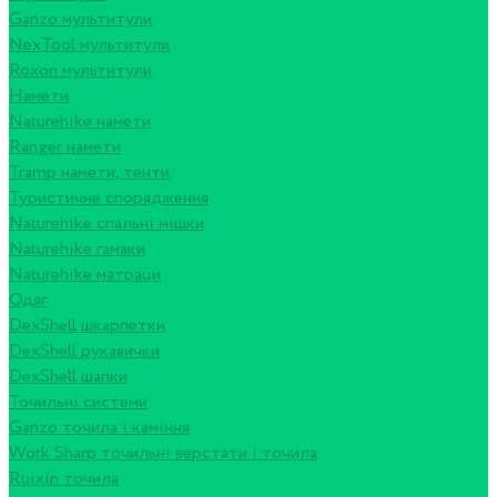
Ganzo мультитули
NexTool мультитули
Roxon мультитули
Намети
Naturehike намети
Ranger намети
Tramp намети, тенти
Туристичне спорядження
Naturehike спальні мішки
Naturehike гамаки
Naturehike матраци
Одяг
DexShell шкарпетки
DexShell рукавички
DexShell шапки
Точильні системи
Ganzo точила і каміння
Work Sharp точильні верстати і точила
Ruixin точила