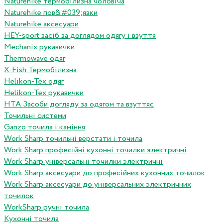
Naturehike термобілизна чоловіча
Naturehike пов&#039;язки
Naturehike аксесуари
HEY-sport засіб за доглядом одягу і взуття
Mechanix рукавички
Thermowave одяг
X-Fish Термобілизна
Helikon-Tex одяг
Helikon-Tex рукавички
HTA Засоби догляду за одягом та взуттяс
Точильні системи
Ganzo точила і каміння
Work Sharp точильні верстати і точила
Work Sharp професiйнi кухоннi точилки электричнi
Work Sharp унiверсальнi точилки электричнi
Work Sharp аксесуари до професiйних кухонних точилок
Work Sharp аксесуари до унiверсальних электричних
точилок
WorkSharp ручні точила
Кухонні точила