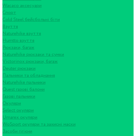
Wacaco аксесуари
Спорт
Cold Steel бейсбольні біти
Взуття
Naturehike взуття
Humtto взуття
Рюкзаки, багаж
Naturehike рюкзаки та сумки
Victorinox рюкзаки, багаж
Deuter рюкзаки
Пальники та обладнання
Naturehike пальники
Quest газові балони
Газові пальники
Окуляри
Select окуляри
Umarex окуляри
WoSport окуляри та захисні маски
Засоби гігієни