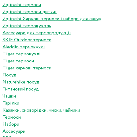
Zojirushi термоси
Zojirushi термоси дитячі
Zojirushi Харчові термоси і набори для ланчу
Zojirushi термокухоль
Аксесуари для термопродукціі
SKIF Outdoor термоси
Aladdin термокухлі
Tiger термокухлі
Tiger термоси
Tiger харчові термоси
Посуд
Naturehike посуд
Титановий посуд
Чашки
Тарілки
Казанки, сковорідки, миски, чайники
Термоси
Набори
Аксесуари