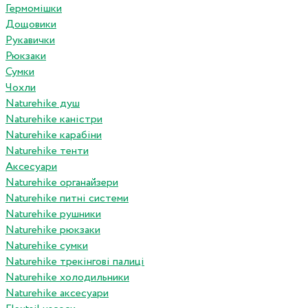
Гермомішки
Дощовики
Рукавички
Рюкзаки
Сумки
Чохли
Naturehike душ
Naturehike каністри
Naturehike карабіни
Naturehike тенти
Аксесуари
Naturehike органайзери
Naturehike питні системи
Naturehike рушники
Naturehike рюкзаки
Naturehike сумки
Naturehike трекінгові палиці
Naturehike холодильники
Naturehike аксесуари