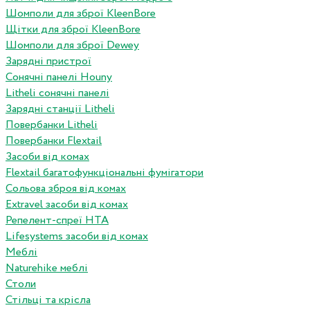
Шомполи для зброї KleenBore
Щітки для зброї KleenBore
Шомполи для зброї Dewey
Зарядні пристрої
Сонячні панелі Houny
Litheli сонячні панелі
Зарядні станції Litheli
Повербанки Litheli
Повербанки Flextail
Засоби від комах
Flextail багатофункціональні фумігатори
Сольова зброя від комах
Extravel засоби від комах
Репелент-спреї HTA
Lifesystems засоби від комах
Меблі
Naturehike меблі
Столи
Стільці та крісла