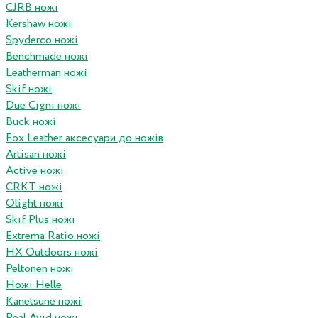
CJRB ножі
Kershaw ножі
Spyderco ножі
Benchmade ножі
Leatherman ножі
Skif ножі
Due Cigni ножі
Buck ножі
Fox Leather аксесуари до ножів
Artisan ножі
Active ножі
CRKT ножі
Olight ножі
Skif Plus ножі
Extrema Ratio ножі
HX Outdoors ножі
Peltonen ножі
Ножі Helle
Kanetsune ножі
Real Avid ножі