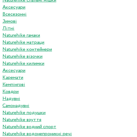
Naturehike спальні мішки
Аксесуари
Всесезонні
Зимові
Літні
Naturehike гамаки
Naturehike матраци
Naturehike контейнери
Naturehike візочки
Naturehike килимки
Аксесуари
Каремати
Кемпінгові
Ковдри
Надувні
Самонадувні
Naturehike подушки
Naturehike взуття
Naturehike водний спорт
Naturehike водонепроникні речі