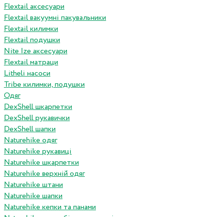
Flextail аксесуари
Flextail вакуумні пакувальники
Flextail килимки
Flextail подушки
Nite Ize аксесуари
Flextail матраци
Litheli насоси
Tribe килимки, подушки
Одяг
DexShell шкарпетки
DexShell рукавички
DexShell шапки
Naturehike одяг
Naturehike рукавиці
Naturehike шкарпетки
Naturehike верхній одяг
Naturehike штани
Naturehike шапки
Naturehike кепки та панами