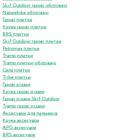
Skif Outdoor газові обігрівачі
Naturehike обігрівачі
Газові плитки
Kovea газові плитки
BRS плитки
Skif Outdoor газові плитки
Petromax плитки
Tramp плитки
Tramp плитки-обігрівачі
Сила плитки
Tribe плитки
Газові різаки
Kovea газові різаки
Газові різаки Skif Outdoor
Tramp газові різаки
Аксесуари для пальників
Kovea аксесуари
APG аксесуари
BRS аксесуари