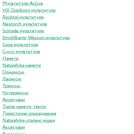
Мультитули Active
HX Outdoors мультитули
Rocktol мультитули
Nextorch мультитули
Schrade мультитули
Smith&amp;Wesson мультитули
Сила мультитули
Civivi мультитули
Намети
Naturehike намети
Одномісні
Двомісні
Тримісні
Чотиримісні
Аксесуари
Tramp намети, тенти
Туристичне спорядження
Naturehike спальні мішки
Аксесуари