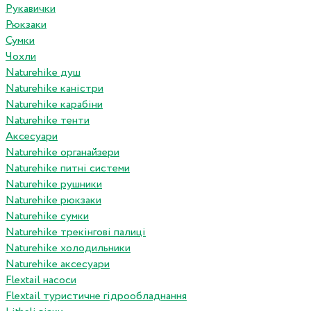
Рукавички
Рюкзаки
Сумки
Чохли
Naturehike душ
Naturehike каністри
Naturehike карабіни
Naturehike тенти
Аксесуари
Naturehike органайзери
Naturehike питні системи
Naturehike рушники
Naturehike рюкзаки
Naturehike сумки
Naturehike трекінгові палиці
Naturehike холодильники
Naturehike аксесуари
Flextail насоси
Flextail туристичне гідрообладнання