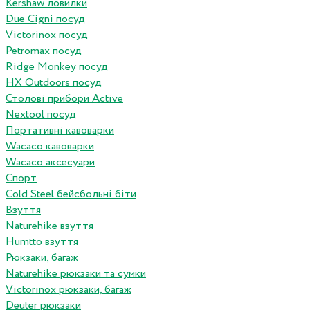
Kershaw ловилки
Due Cigni посуд
Victorinox посуд
Petromax посуд
Ridge Monkey посуд
HX Outdoors посуд
Столові прибори Active
Nextool посуд
Портативні кавоварки
Wacaco кавоварки
Wacaco аксесуари
Спорт
Cold Steel бейсбольні біти
Взуття
Naturehike взуття
Humtto взуття
Рюкзаки, багаж
Naturehike рюкзаки та сумки
Victorinox рюкзаки, багаж
Deuter рюкзаки