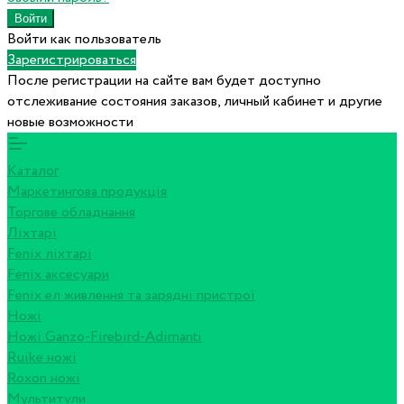
Войти как пользователь
Зарегистрироваться
После регистрации на сайте вам будет доступно
отслеживание состояния заказов, личный кабинет и другие
новые возможности
Каталог
Маркетингова продукція
Торгове обладнання
Ліхтарі
Fenix ліхтарі
Fenix аксесуари
Fenix ел живлення та зарядні пристрої
Ножі
Ножі Ganzo-Firebird-Adimanti
Ruike ножі
Roxon ножi
Мультитули