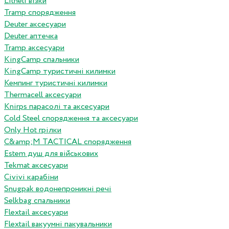
Litheli візки
Tramp спорядження
Deuter аксесуари
Deuter аптечка
Tramp аксесуари
KingCamp спальники
KingCamp туристичні килимки
Кемпинг туристичні килимки
Thermacell аксесуари
Knirps парасолі та аксесуари
Cold Steel спорядження та аксесуари
Only Hot грілки
C&amp;M TACTICAL спорядження
Estem душ для військових
Tekmat аксесуари
Сivivi карабіни
Snugpak водонепроникні речі
Selkbag спальники
Flextail аксесуари
Flextail вакуумні пакувальники