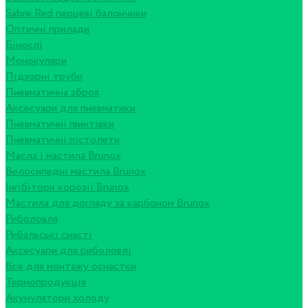
Sabre Red перцеві балончики
Оптичні прилади
Біноклі
Монокуляри
Підзорні труби
Пневматична зброя
Аксесуари для пневматики
Пневматичні гвинтівки
Пневматичні пістолети
Масла і мастила Brunox
Велосипедні мастила Brunox
Інгібітори корозії Brunox
Мастила для догляду за карбоном Brunox
Риболовля
Рибальські снасті
Аксесуари для риболовлі
Все для монтажу оснастки
Термопродукція
Акумулятори холоду