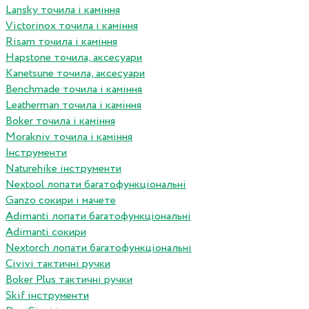
Lansky точила і каміння
Victorinox точила і каміння
Risam точила і каміння
Hapstone точила, аксесуари
Kanetsune точила, аксесуари
Benchmade точила і каміння
Leatherman точила і каміння
Boker точила і каміння
Morakniv точила і каміння
Інструменти
Naturehike інструменти
Nextool лопати багатофункціональні
Ganzo сокири і мачете
Adimanti лопати багатофункціональні
Adimanti сокири
Nextorch лопати багатофункціональні
Сivivi тактичні ручки
Boker Plus тактичні ручки
Skif інструменти