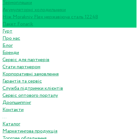
Термопляшки
Акумуляторні холодильники
Ніж Morakniv Flex нержавіюча сталь 12248
Пакет Fonarik
Гурт
Про нас
Блог
Бренди
Сервіс для партнерів
Стати партнером
Корпоративні замовлення
Гарантія та сервіс
Служба підтримки клієнтів
Сервіс оптового порталу
Дропшиппінг
Контакти
...
Каталог
Маркетингова продукція
Торгове обладнання