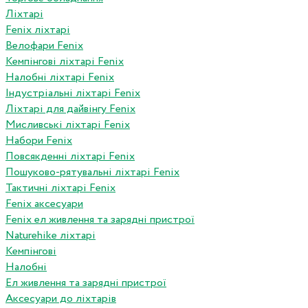
Ліхтарі
Fenix ліхтарі
Велофари Fenix
Кемпінгові ліхтарі Fenix
Налобні ліхтарі Fenix
Індустріальні ліхтарі Fenix
Ліхтарі для дайвінгу Fenix
Мисливські ліхтарі Fenix
Набори Fenix
Повсякденні ліхтарі Fenix
Пошуково-рятувальні ліхтарі Fenix
Тактичні ліхтарі Fenix
Fenix аксесуари
Fenix ел живлення та зарядні пристрої
Naturehike ліхтарі
Кемпінгові
Налобні
Ел живлення та зарядні пристрої
Аксесуари до ліхтарів