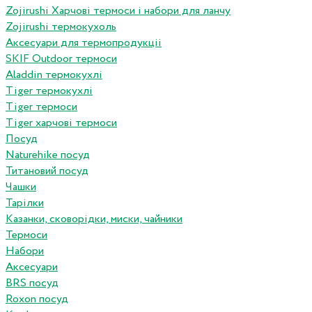
Zojirushi Харчові термоси і набори для ланчу
Zojirushi термокухоль
Аксесуари для термопродукціі
SKIF Outdoor термоси
Aladdin термокухлі
Tiger термокухлі
Tiger термоси
Tiger харчові термоси
Посуд
Naturehike посуд
Титановий посуд
Чашки
Тарілки
Казанки, сковорідки, миски, чайники
Термоси
Набори
Аксесуари
BRS посуд
Roxon посуд