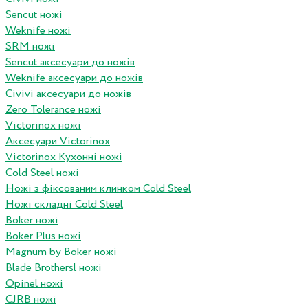
Sencut ножі
Weknife ножі
SRM ножі
Sencut аксесуари до ножів
Weknife аксесуари до ножів
Civivi аксесуари до ножів
Zero Tolerance ножі
Victorinox ножі
Аксесуари Victorinox
Victorinox Кухонні ножі
Cold Steel ножі
Ножі з фіксованим клинком Cold Steel
Ножі складні Cold Steel
Boker ножі
Boker Plus ножі
Magnum by Boker ножі
Blade Brothersl ножі
Opinel ножі
CJRB ножі