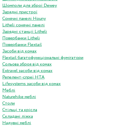
Шомполи для зброї Dewey
Зарядні пристрої
Сонячні панелі Houny
Litheli сонячні панелі
Зарядні станції Litheli
Повербанки Litheli
Повербанки Flextail
Засоби від комах
Flextail багатофункціональні фумігатори
Сольова зброя від комах
Extravel засоби від комах
Репелент-спреї HTA
Lifesystems засоби від комах
Меблі
Naturehike меблі
Столи
Стільці та крісла
Складані ліжка
Надувні меблі