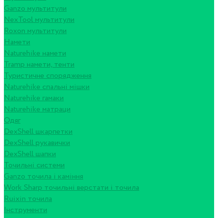
Ganzo мультитули
NexTool мультитули
Roxon мультитули
Намети
Naturehike намети
Tramp намети, тенти
Туристичне спорядження
Naturehike спальні мішки
Naturehike гамаки
Naturehike матраци
Одяг
DexShell шкарпетки
DexShell рукавички
DexShell шапки
Точильні системи
Ganzo точила і каміння
Work Sharp точильні верстати і точила
Ruixin точила
Інструменти