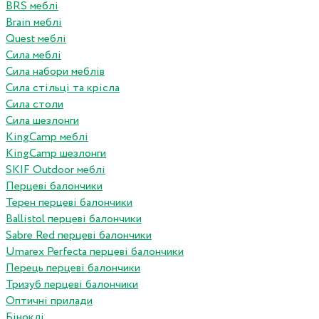
BRS меблі
Brain меблі
Quest меблі
Сила меблі
Сила набори меблів
Сила стільці та крісла
Сила столи
Сила шезлонги
KingCamp меблі
KingCamp шезлонги
SKIF Outdoor меблі
Перцеві балончики
Терен перцеві балончики
Ballistol перцеві балончики
Sabre Red перцеві балончики
Umarex Perfecta перцеві балончики
Перець перцеві балончики
Тризуб перцеві балончики
Оптичні прилади
Біноклі