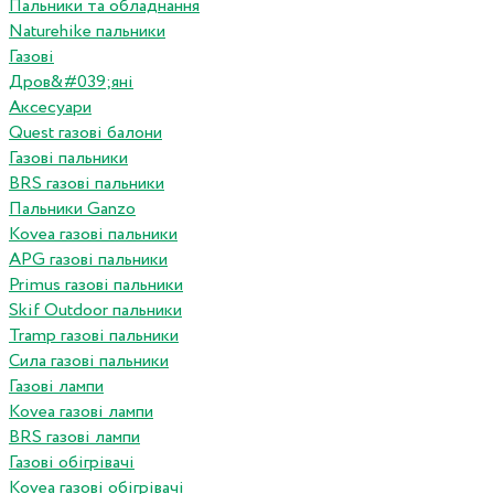
Пальники та обладнання
Naturehike пальники
Газові
Дров&#039;яні
Аксесуари
Quest газові балони
Газові пальники
BRS газові пальники
Пальники Ganzo
Kovea газові пальники
APG газові пальники
Primus газові пальники
Skif Outdoor пальники
Tramp газові пальники
Сила газові пальники
Газові лампи
Kovea газові лампи
BRS газові лампи
Газові обігрівачі
Kovea газові обігрівачі