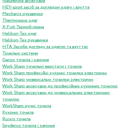
Naturehike аксесуари
HEY-sport засіб за доглядом одягу і взуття
Mechanix рукавички
Thermowave одяг
X-Fish Термобілизна
Helikon-Tex одяг
Helikon-Tex рукавички
HTA Засоби догляду за одягом та взуттяс
Точильні системи
Ganzo точила і каміння
Work Sharp точильні верстати і точила
Work Sharp професiйнi кухоннi точилки электричнi
Work Sharp унiверсальнi точилки электричнi
Work Sharp аксесуари до професiйних кухонних точилок
Work Sharp аксесуари до унiверсальних электричних
точилок
WorkSharp ручні точила
Кухонні точила
Ruixin точила
Spyderco точила і каміння