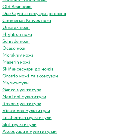
Old Bear ножі
Due Cigni аксесуари до ножів
Cimmerian Knives ножі
Umarex ножі
Hightron ножі
Schrade ножі
Ocaso ножі
Morakniv ножі
Maserin ножі
Skif аксесуари до ножів
Ontario ножі та аксесуари
Мультитули
Ganzo мультитули
NexTool мультитули
Roxon мультитули
Victorinox мультитули
Leatherman мультитули
Skif мультитули
Аксесуари к мультитулам