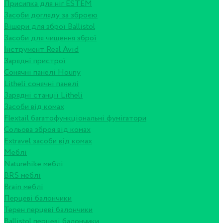
Присипка для ніг ESTEM
Засоби догляду за зброєю
Вішери для зброї Ballistol
Засоби для чищення зброї
Інструмент Real Avid
Зарядні пристрої
Сонячні панелі Houny
Litheli сонячні панелі
Зарядні станції Litheli
Засоби від комах
Flextail багатофункціональні фумігатори
Сольова зброя від комах
Extravel засоби від комах
Меблі
Naturehike меблі
BRS меблі
Brain меблі
Перцеві балончики
Терен перцеві балончики
Ballistol перцеві балончики