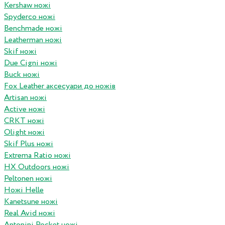
Kershaw ножі
Spyderco ножі
Benchmade ножі
Leatherman ножі
Skif ножі
Due Cigni ножі
Buck ножі
Fox Leather аксесуари до ножів
Artisan ножі
Active ножі
CRKT ножі
Olight ножі
Skif Plus ножі
Extrema Ratio ножі
HX Outdoors ножі
Peltonen ножі
Ножі Helle
Kanetsune ножі
Real Avid ножі
Antonini Pocket ножі