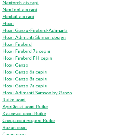
Nextorch ліхтарі
NexTool ліхтарі
Flextail ліхтарі
Ножі
Ножі Ganzo-Firebird-Adimanti
Ножі Adimanti Skimen design
Ножі Firebird
Ножі Firebird 7а серія
Ножі Firebird FH серія
Ножі Ganzo
Ножі Ganzo 6а серія
Ножі Ganzo 8а серія
Ножі Ganzo 7а серія
Ножі Adimanti Samson by Ganzo
Ruike ножі
Армійські ножі Ruike
Класичні ножі Ruike
Спеціальні моделі Ruike
Roxon ножi
Civivi ножі