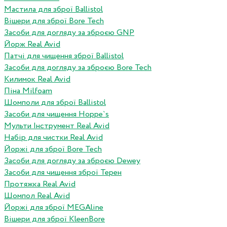
Мастила для зброї Ballistol
Вішери для зброї Bore Tech
Засоби для догляду за зброєю GNP
Йорж Real Avid
Патчі для чищення зброї Ballistol
Засоби для догляду за зброєю Bore Tech
Килимок Real Avid
Піна Milfoam
Шомполи для зброї Ballistol
Засоби для чищення Hoppe`s
Мульти Інструмент Real Avid
Набір для чистки Real Avid
Йоржі для зброї Bore Tech
Засоби для догляду за зброєю Dewey
Засоби для чищення зброї Терен
Протяжка Real Avid
Шомпол Real Avid
Йоржі для зброї MEGAline
Вішери для зброї KleenBore