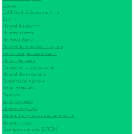
Спорт
Cold Steel бейсбольні біти
Взуття
Naturehike взуття
Humtto взуття
Рюкзаки, багаж
Naturehike рюкзаки та сумки
Victorinox рюкзаки, багаж
Deuter рюкзаки
Пальники та обладнання
Naturehike пальники
Quest газові балони
Газові пальники
Окуляри
Select окуляри
Umarex окуляри
WoSport окуляри та захисні маски
Засоби гігієни
Одноразовий душ ESTEM