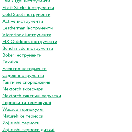
Due Cigni інструменти
Fix it Sticks інструменти
Сold Steel інструменти
Active інструменти
Leatherman Інструменти
Victorinox інструменти
HX Outdoors інструменти
Benchmade інструменти
Boker інструменти
Техніка
Електроінструменти
Садові інструменти
Тактичне спорядження
Nextorch аксесуари
Nextorch тактичні перчатки
Термоси та термокухлі
Wacaco термокухлі
Naturehike термоси
Zojirushi термоси
Zojirushi термоси дитячі