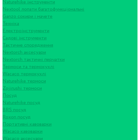
Naturehike інструменти
Nextool лопати багатофункціональні
Ganzo сокири і мачете
Техніка
Електроінструменти
Садові інструменти
Тактичне спорядження
Nextorch аксесуари
Nextorch тактичні перчатки
Термоси та термокухлі
Wacaco термокухлі
Naturehike термоси
Zojirushi термоси
Посуд
Naturehike посуд
BRS посуд
Roxon посуд
Портативні кавоварки
Wacaco кавоварки
Wacaco аксесуари