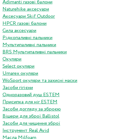
Adimanti газові балони
Naturehike аксесуари
Аксесуари Skif Outdoor
HPCR газові балони
Сила аксесуари
Рідкопаливні пальники
Мультипаливні пальники
BRS Мультипаливні пальники
Окуляри
Select окуляри
Umarex окуляри
WoSport окуляри та захисні маски
Засоби гігієни
Одноразовий душ ESTEM
Присипка для ніг ESTEM
Засоби догляду за зброєю
Вішери для зброї Ballistol
Засоби для чищення зброї
Інструмент Real Avid
Масла Milfoam