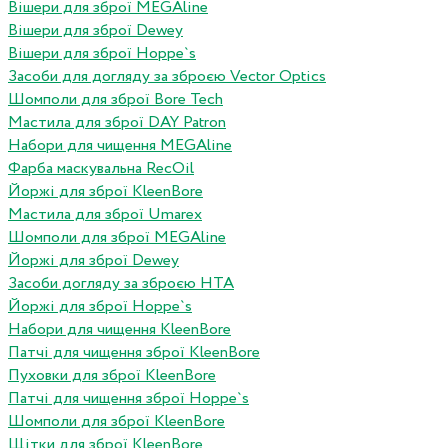
Вішери для зброї MEGAline
Вішери для зброї Dewey
Вішери для зброї Hoppe`s
Засоби для догляду за зброєю Vector Optics
Шомполи для зброї Bore Tech
Мастила для зброї DAY Patron
Набори для чищення MEGAline
Фарба маскувальна RecOil
Йоржі для зброї KleenBore
Мастила для зброї Umarex
Шомполи для зброї MEGAline
Йоржі для зброї Dewey
Засоби догляду за зброєю HTA
Йоржі для зброї Hoppe`s
Набори для чищення KleenBore
Патчі для чищення зброї KleenBore
Пуховки для зброї KleenBore
Патчі для чищення зброї Hoppe`s
Шомполи для зброї KleenBore
Щітки для зброї KleenBore