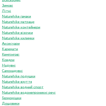
Всесезонні
Зимові
Літні
Naturehike гамаки
Naturehike матраци
Naturehike контейнери
Naturehike візочки
Naturehike килимки
Аксесуари
Каремати
Кемпінгові
Ковдри
Надувні
Самонадувні
Naturehike подушки
Naturehike взуття
Naturehike водний спорт
Naturehike водонепроникні речі
Гермомішки
Дощовики